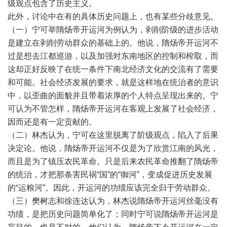
级观点包含了历史主义。
此外，讨论中在有的具体历史问题上，也有某些分歧意见。
（一）宁可举隋炀帝开运河为例认为，剥削阶级的进步活动
是建立在剥削劳动群众的基础上的。他说，隋炀帝开运河不
过是想去江都巡游，以及加强对东南地区的控制和榨取，而
这却正好反映了在统一条件下南北经济文化的交流有了需要
和可能。社会经济发展的要求，就是这样地在统治者的意识
中，以歪曲的面貌并且带着浓厚的个人特点呈现出来的。宁
可认为不管怎样，隋炀帝开运河在客观上发展了社会经济，
因而还是有一定贡献的。
（二）林杰认为，宁可在这里脱离了阶级观点，陷入了后果
决定论。他说，隋炀帝开运河不仅是为了欣赏江南的风光，
而且是为了镇压农民革命。只是后来农民革命推翻了隋炀帝
的统治，才把那条害民祸“国”的“御河”，变成促进历史发展
的“运粮河”。因此，开运河的功绩应该完全归于劳动群众。
（三）樊树志和徐连达认为，林杰说隋炀帝开运河丝毫没有
功绩，是把历史问题简单化了；同时宁可说隋炀帝开运河是