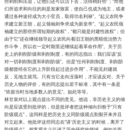
些剥削和压迫，让他们还可以活下去，活得稍好些”；“而他
们所追求和向往的则是发家致富，使自己也成为地主，或者
通过各种途径成为大小官员，取得功名利禄”。“起义农民争
求建立新王朝，起义领袖则争求成为新皇帝”。“起义农民领
袖建立的那些所谓短期的政权”，“都只能是封建性政权”；但
由于它“还在继续领导起义农民向着旧王朝的黑暗统治势力
作斗争，所以在一定时期里还继续起着革命作用”。关于历
史上的剥削阶级和剥削制度，有的同志指出：我们应该“反
对一切剥削制度和剥削阶级”。但是“任何剥削制度、剥削阶
级都曾经在它的上升阶段起过进步作用”，不能见封建就
反，见地主就骂。只有当它走向没落时，才应该反对。关于
历史人物的评价，有的同志提出若干标准，其中有一条是
“依据当时当地多数人的意见”。如此等等。
林甘泉对以上观点提出不同的意见。他说，非历史主义的倾
向是应该受到批评的，但是批评者把这种倾向归咎于“只有
阶级观点”，这同样是把历史主义同阶级观点割裂开来并且
对立起来。他批评这些同志在“讲‘历史主义’的时候，离开了
阶级观点”，把客观主义引进了历史研究的领域，例如片面