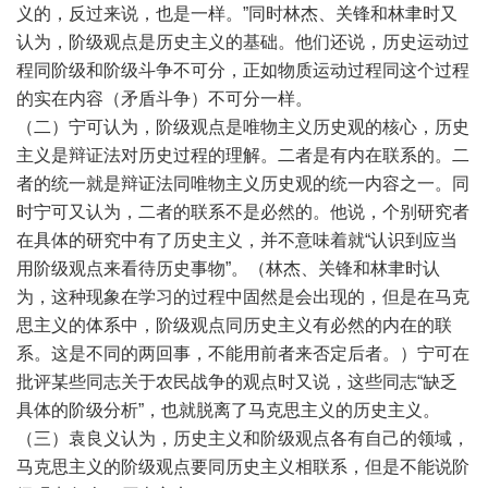
义的，反过来说，也是一样。”同时林杰、关锋和林聿时又
认为，阶级观点是历史主义的基础。他们还说，历史运动过
程同阶级和阶级斗争不可分，正如物质运动过程同这个过程
的实在内容（矛盾斗争）不可分一样。
（二）宁可认为，阶级观点是唯物主义历史观的核心，历史
主义是辩证法对历史过程的理解。二者是有内在联系的。二
者的统一就是辩证法同唯物主义历史观的统一内容之一。同
时宁可又认为，二者的联系不是必然的。他说，个别研究者
在具体的研究中有了历史主义，并不意味着就“认识到应当
用阶级观点来看待历史事物”。（林杰、关锋和林聿时认
为，这种现象在学习的过程中固然是会出现的，但是在马克
思主义的体系中，阶级观点同历史主义有必然的内在的联
系。这是不同的两回事，不能用前者来否定后者。）宁可在
批评某些同志关于农民战争的观点时又说，这些同志“缺乏
具体的阶级分析”，也就脱离了马克思主义的历史主义。
（三）袁良义认为，历史主义和阶级观点各有自己的领域，
马克思主义的阶级观点要同历史主义相联系，但是不能说阶