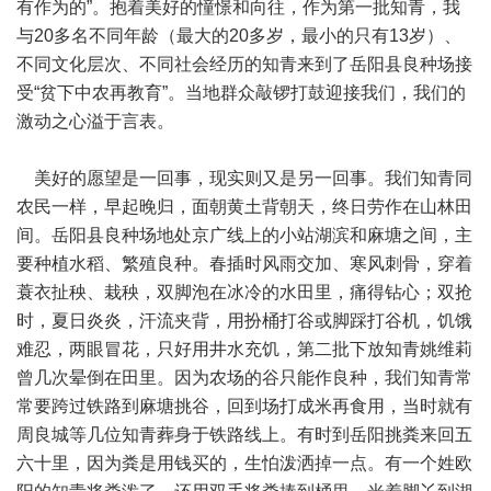
有作为的”。抱着美好的憧憬和向往，作为第一批知青，我
与20多名不同年龄（最大的20多岁，最小的只有13岁）、
不同文化层次、不同社会经历的知青来到了岳阳县良种场接
受“贫下中农再教育”。当地群众敲锣打鼓迎接我们，我们的
激动之心溢于言表。
美好的愿望是一回事，现实则又是另一回事。我们知青同
农民一样，早起晚归，面朝黄土背朝天，终日劳作在山林田
间。岳阳县良种场地处京广线上的小站湖滨和麻塘之间，主
要种植水稻、繁殖良种。春插时风雨交加、寒风刺骨，穿着
蓑衣扯秧、栽秧，双脚泡在冰冷的水田里，痛得钻心；双抢
时，夏日炎炎，汗流夹背，用扮桶打谷或脚踩打谷机，饥饿
难忍，两眼冒花，只好用井水充饥，第二批下放知青姚维莉
曾几次晕倒在田里。因为农场的谷只能作良种，我们知青常
常要跨过铁路到麻塘挑谷，回到场打成米再食用，当时就有
周良城等几位知青葬身于铁路线上。有时到岳阳挑粪来回五
六十里，因为粪是用钱买的，生怕泼洒掉一点。有一个姓欧