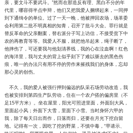
亲，要文斗不要武斗。”然而在那造反有理、黑白不分的年
代里，哪容得半点申辩，他们又把我爱人捆绑起来，一同押
到下通缉令的单位。过了一天一晚，他被押回农场，场革委
会利用第二批不明真相的知青，召开了批斗大会。罪行就是
替反革命的父亲翻案，替右派分子写上访信，不接受贫下中
农的再教育等等。我爱人不服，就把他吊起来，绳子断了，
他摔伤了，可还要我与他划清界线，我的心在泣血啊！红色
的海洋里，我与丈夫的背上似乎刻下了难以驱去的黑色伤
痕，唯一的办法只有用不停的劳作来摧残我们的身体，忘却
那心灵的创伤。
不久，我的爱人被强行押到偏远的队采石场劳动改造，我
也被安排到第四生产队劳动，住在一个农户搭的偏房里（不
足15平方米）。坐在屋里，阳光可照进里面，外面刮大风，
里面起小风；外面下大雪，里面下小雪。当时身怀六甲的
我，除了每天日出而作，日落而归，还要在月光下挖自留
地。记得有一次，因吃了挖的野菜，不慎中毒，“早请示、