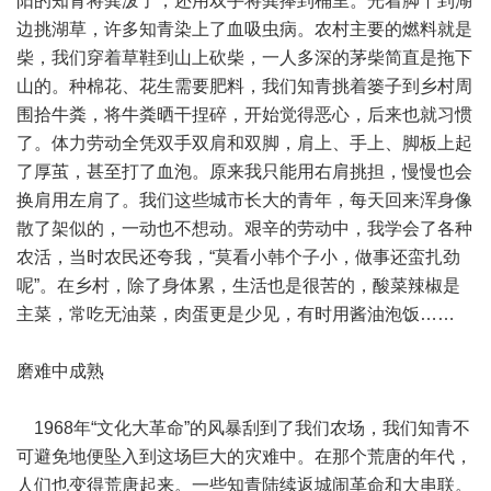
阳的知青将粪泼了，还用双手将粪捧到桶里。光着脚丫到湖
边挑湖草，许多知青染上了血吸虫病。农村主要的燃料就是
柴，我们穿着草鞋到山上砍柴，一人多深的茅柴简直是拖下
山的。种棉花、花生需要肥料，我们知青挑着篓子到乡村周
围拾牛粪，将牛粪晒干捏碎，开始觉得恶心，后来也就习惯
了。体力劳动全凭双手双肩和双脚，肩上、手上、脚板上起
了厚茧，甚至打了血泡。原来我只能用右肩挑担，慢慢也会
换肩用左肩了。我们这些城市长大的青年，每天回来浑身像
散了架似的，一动也不想动。艰辛的劳动中，我学会了各种
农活，当时农民还夸我，“莫看小韩个子小，做事还蛮扎劲
呢”。在乡村，除了身体累，生活也是很苦的，酸菜辣椒是
主菜，常吃无油菜，肉蛋更是少见，有时用酱油泡饭……
磨难中成熟
1968年“文化大革命”的风暴刮到了我们农场，我们知青不
可避免地便坠入到这场巨大的灾难中。在那个荒唐的年代，
人们也变得荒唐起来。一些知青陆续返城闹革命和大串联。