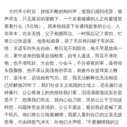
大约半小时后，持续不断的狗叫声，使我们感到诧异，循
声寻去，只见屋后的屋檐下，一个衣着褴褛的人正向窗缝里
塞着什么（5元钱）。原来他就是下令通缉捉拿的公公。人
非草木，岂非无情，父子相拥而泣。一时我忘记了害怕，忙
将公公扶进屋， 他形枯面黄，讲了关在铁闷罐子车的实
情：关进车内失去自由，整日见不到阳光，每天早晨放风一
次，家中送来的饭菜必须检查，由专人递送，而且不准吃
饱，也不准吃好。大会批，小会斗，不分昼夜的审，逼得你
头昏脑胀。他不承认莫须有的罪名，就被吊在篮球架上鞭
打、泼冷水，还说他有气功。哎，我无法解释也无法相信，
已经解放20年了，我们社会主义祖国的土地上，还在施行这
种暴行。公公将身上的伤痕给我们看，泪流满面地说实在是
受不了，想离我们而去。我内心似刀绞，哭劝公公千万别这
样想，问题终究会弄清的。公公不愿走，最后我还是喊了基
干民兵。他们将公公跪着捆绑，我爱人看到自己的父亲无故
受辱，不由得怒气冲天，向他们大声吼：“不要捆绑我的父