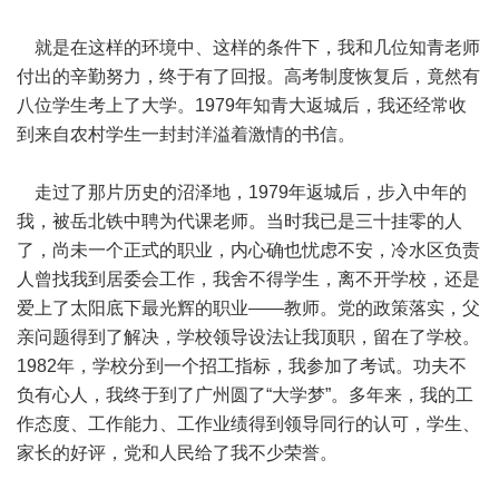
就是在这样的环境中、这样的条件下，我和几位知青老师
付出的辛勤努力，终于有了回报。高考制度恢复后，竟然有
八位学生考上了大学。1979年知青大返城后，我还经常收
到来自农村学生一封封洋溢着激情的书信。
走过了那片历史的沼泽地，1979年返城后，步入中年的
我，被岳北铁中聘为代课老师。当时我已是三十挂零的人
了，尚未一个正式的职业，内心确也忧虑不安，冷水区负责
人曾找我到居委会工作，我舍不得学生，离不开学校，还是
爱上了太阳底下最光辉的职业——教师。党的政策落实，父
亲问题得到了解决，学校领导设法让我顶职，留在了学校。
1982年，学校分到一个招工指标，我参加了考试。功夫不
负有心人，我终于到了广州圆了“大学梦”。多年来，我的工
作态度、工作能力、工作业绩得到领导同行的认可，学生、
家长的好评，党和人民给了我不少荣誉。