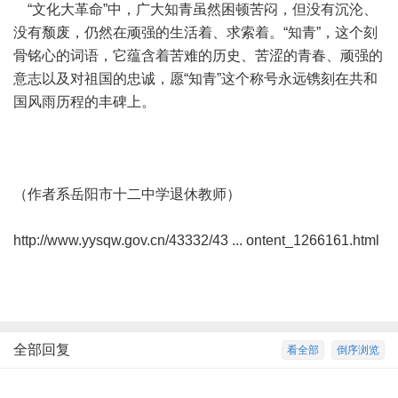
“文化大革命”中，广大知青虽然困顿苦闷，但没有沉沦、
没有颓废，仍然在顽强的生活着、求索着。“知青”，这个刻
骨铭心的词语，它蕴含着苦难的历史、苦涩的青春、顽强的
意志以及对祖国的忠诚，愿“知青”这个称号永远镌刻在共和
国风雨历程的丰碑上。
（作者系岳阳市十二中学退休教师）
http://www.yysqw.gov.cn/43332/43 ... ontent_1266161.html
全部回复
看全部
倒序浏览