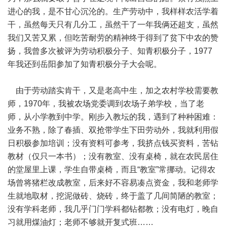
进心的我，是不甘心沉沦的。生产劳动中，我样样农活学着
干，虽然每天只有几分工，虽然干了一年我俩还超支，虽然
我们又苦又累，但吃苦耐劳的精神终于得到了贫下中农的赞
扬，我曾多次被评为劳动积极分子、知青积极分子，1977
年我还到岳阳参加了知青积极分子大会呢。
由于劳动踏实肯干，又是老高中生，加之农村学校需要教
师，1970年，我被农场党委调到农场子弟学校，当了老
师，从小学教到中学。刚步入教坛的我，遇到了种种困难：
业务不熟，除了春插、双抢带学生下田劳动外，我就利用假
日积极参加培训；没有资料可参考，我挤点钱买资料，苦钻
教材（仅只一本书）；没有教室、没有桌椅，就在农民居住
的堂屋里上课，学生自带桌椅，而且“教室”常挪动。记得农
场曾将猪栏改成教室，后来好不容易凑点资金，我和老师学
生就地取材，挖泥做砖、烧砖，终于盖了几间简陋的教室；
没有学科老师，我几乎门门学科都钻都教；没有电灯，晚自
习就用煤油灯；老师不够就开复式班……