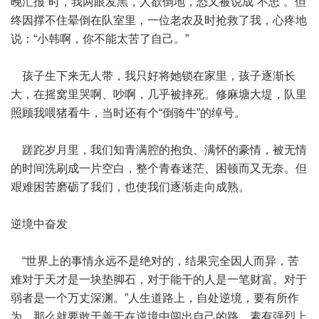
晚汇报”时，我两眼发黑，人欲倒地，恐又被说成“不忠”。但
终因撑不住晕倒在队室里，一位老农及时抢救了我，心疼地
说：“小韩啊，你不能太苦了自己。”
孩子生下来无人带，我只好将她锁在家里，孩子逐渐长
大，在摇窝里哭啊、吵啊，几乎被摔死。修麻塘大堤，队里
照顾我喂猪看牛，当时还有个“倒骑牛”的绰号。
蹉跎岁月里，我们知青满腔的抱负、满怀的豪情，被无情
的时间洗刷成一片空白，整个青春迷茫、困顿而又无奈。但
艰难困苦磨砺了我们，也使我们逐渐走向成熟。
逆境中奋发
“世界上的事情永远不是绝对的，结果完全因人而异，苦
难对于天才是一块垫脚石，对于能干的人是一笔财富。对于
弱者是一个万丈深渊。”人生道路上，自处逆境，要有所作
为，那么就要敢于善于在逆境中闯出自己的路。素有强烈上