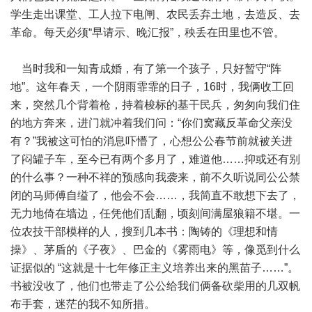
学生走出课堂、工人拉下电闸、农民丢弃土地，去造反、去
革命。每天必须“早请示、晚汇报”，秧丢在田里也不管。
当时我和一知青成婚，有了第一个孩子，只好暂守“阵
地”。这年春天，一个阴雨霏霏的日子，16时，我俩收工回
来，突然几个背着枪，持着梭标的基干民兵，匆匆向我们住
的地方奔来，进门就冲着我们问：“你们窝藏反革命父亲没
有？”我被这可怕的消息吓懵了，心想公公春节前就被关进
了闷罐子车，至今已有两个多月了，难道他……抑或还有别
的什么事？一种不祥的预感向我袭来，前不久听说同公公禁
闭的马师傅自缢了，他会不会……，我简直不敢想下去了，
无力地倚在墙边，任凭他们乱翻，顷刻间满屋狼籍不堪。一
位农技干部模样的人，搜到几本书：陶铸的《理想和情
操》、茅盾的《子夜》、巴金的《雾雨电》等，像觅到什么
证据似的 “这就是十七年修正主义培养出来的黑苗子……”。
书被没收了，他们也带走了公公给我们俩备砍柴用的几双帆
布手套，迷茫的我不知所措。