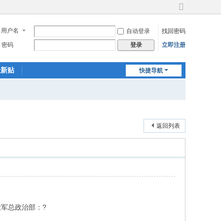
切
换
用户名
自动登录
找回密码
到
宽
密码
立即注册
登录
版
最新贴
快捷导航
返回列表
军总政治部：?