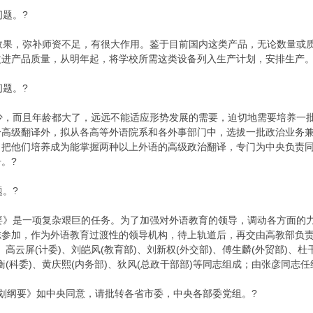
题。?
果，弥补师资不足，有很大作用。鉴于目前国内这类产品，无论数量或质
改进产品质量，从明年起，将学校所需这类设备列入生产计划，安排生产。
题。?
，而且年龄都大了，远远不能适应形势发展的需要，迫切地需要培养一批
分高级翻译外，拟从各高等外语院系和各外事部门中，选拔一批政治业务
，把他们培养成为能掌握两种以上外语的高级政治翻译，专门为中央负责
。?
。?
》是一项复杂艰巨的任务。为了加强对外语教育的领导，调动各方面的力
参加，作为外语教育过渡性的领导机构，待上轨道后，再交由高教部负责
、高云屏(计委)、刘皑风(教育部)、刘新权(外交部)、傅生麟(外贸部)、杜
武衡(科委)、黄庆熙(内务部)、狄风(总政干部部)等同志组成；由张彦同
划纲要》如中央同意，请批转各省市委，中央各部委党组。?