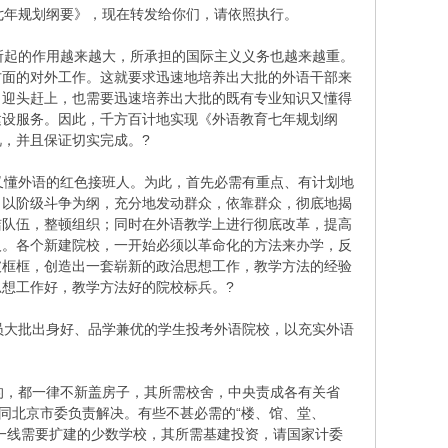
年规划纲要》，现在转发给你们，请依照执行。
起的作用越来越大，所承担的国际主义义务也越来越重。
方面的对外工作。这就要求迅速地培养出大批的外语干部来
了迎头赶上，也需要迅速培养出大批的既有专业知识又懂得
建设服务。因此，千方百计地实现《外语教育七年规划纲
，并且保证切实完成。?
懂外语的红色接班人。为此，首先必需有重点、有计划地
，以阶级斗争为纲，充分地发动群众，依靠群众，彻底地揭
洁队伍，整顿组织；同时在外语教学上进行彻底改革，提高
人。各个新建院校，一开始必须以革命化的方法来办学，反
破框框，创造出一套崭新的政治思想工作，教学方法的经验
想工作好，教学方法好的院校标兵。?
大批出身好、品学兼优的学生投考外语院校，以充实外语
，都一律不新盖房子，其所需校舍，中央责成各有关省
同北京市委负责解决。有些不甚必需的“楼、馆、堂、
一线需要扩建的少数学校，其所需基建投资，请国家计委