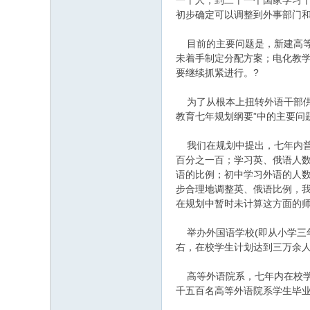
一十人，到二十一个国家学习
初步确定可以调整到外事部门和
目前的主要问题是，新建高等
未着手制定分配方案；电化教
要继续抓紧进行。?
为了从根本上扭转外语干部供不
教育七年规划纲要”中的主要问
我们在规划中提出，七年内普
百分之一百；学习英、俄语人
语的比例；初中学习外语的人
步合理地调整英、俄语比例，
在规划中暂时未计算这方面的师
举办外国语学校(即从小学三
右，在校学生计划达到三万余
高等外语院系，七年内在校学
千五百名高等外语院系学生毕业