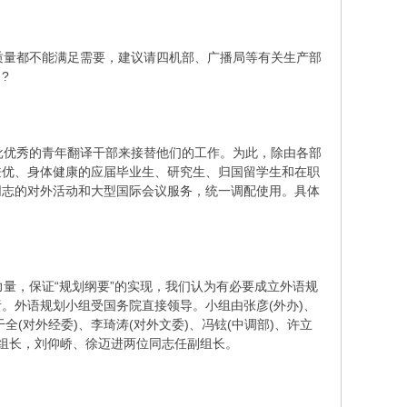
量都不能满足需要，建议请四机部、广播局等有关生产部
?
优秀的青年翻译干部来接替他们的工作。为此，除由各部
兼优、身体健康的应届毕业生、研究生、归国留学生和在职
同志的对外活动和大型国际会议服务，统一调配使用。具体
量，保证“规划纲要”的实现，我们认为有必要成立外语规
。外语规划小组受国务院直接领导。小组由张彦(外办)、
干全(对外经委)、李琦涛(对外文委)、冯铉(中调部)、许立
志任组长，刘仰峤、徐迈进两位同志任副组长。