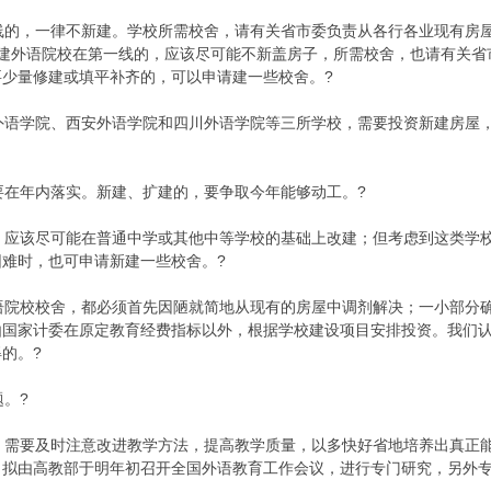
的，一律不新建。学校所需校舍，请有关省市委负责从各行各业现有房屋
扩建外语院校在第一线的，应该尽可能不新盖房子，所需校舍，也请有关省
少量修建或填平补齐的，可以申请建一些校舍。?
语学院、西安外语学院和四川外语学院等三所学校，需要投资新建房屋，
在年内落实。新建、扩建的，要争取今年能够动工。?
应该尽可能在普通中学或其他中等学校的基础上改建；但考虑到这类学校
难时，也可申请新建一些校舍。?
院校校舍，都必须首先因陋就简地从现有的房屋中调剂解决；一小部分确
由国家计委在原定教育经费指标以外，根据学校建设项目安排投资。我们
的。?
。?
需要及时注意改进教学方法，提高教学质量，以多快好省地培养出真正能
，拟由高教部于明年初召开全国外语教育工作会议，进行专门研究，另外专