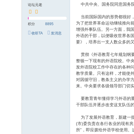
究
中共中央、国务院同意国务院
论坛元老
网
当前国际国内的形势都很好，
为了把世界革命运动继续推向
积分
8895
增强外事队伍。另一方面，我
收听TA
发消息
外语的干部，以便吸收世界各
要》，培养出一支人数众多的
贯彻《外语教育七年规划纲要
整顿一下现有的外语院校。中
发外语院校工作中存在的各种
教学质量。只有这样，才能使
对因循守旧，教条主义的办学
来。中央要求各级领导部门切
要教育青年懂得学习外语的重
干部队伍并逐步改变这支队伍的
为了发展外语教育，新建一批
(市)委负责在各行各业的现有
所”，即应拨给外语学校使用