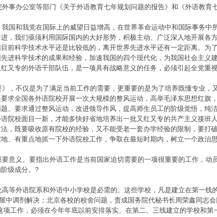
外事办公室等部门《关于外语教育七年规划问题的报告》和《外语教育七
我国和我党在国际上的威望日益增高，在世界革命运动中和国际事务中所
前进，我们亟须利用国际国内的大好形势，积极主动、广泛深入地开展各
国目前科学技术水平还是比较低的，离开世界先进水平还有一定距离。为
国先进科学技术的成果和经验，加速我国的四个现代化，为我国社会主义
又红又专的外语干部队伍，是一项具有战略意义的任务，必须引起全党重视
》，不仅是为了满足当前工作的需要，更重要的是为了培养既懂专业，又
央要求全国各外语院校开展一次大规模的整风运动，高举毛泽东思想红旗
问题。要求通过整风运动，改进领导作风，提高师生员工的阶级觉悟，纯
外语院校面目一新，才能多快好省地培养出一批又红又专的共产主义接班
方法，既要吸收原有院校的经验，又不能受老一套办学经验的限制，要打
实地、有重点地抓一下外语院校工作，争取在最短时期内，树立一个政治思
要意义。要指出外语工作是当前国家迫切需要的一项很重要的工作，动员
阶级成分。?
高等外语院系和外语中小学校是必需的。这些学校，凡是建立在第一线的
房屋中调剂解决；北京各校的校舍问题，责成国务院代秘书长周荣鑫同志会
。这项工作，必须在今年年底以前安排落实。在第二、三线建立的学校和第