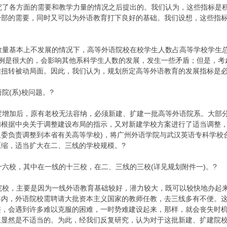
了各方面的需要和教学力量的情况之后提出的。我们认为，这些指标是积
干部的需要，同时又可以为外语教育打下良好的基础。我们设想，这些指
量基本上不发展的情况下，高等外语院校在校学生人数占高等学校学生总
比例是很大的，会影响其他系科学生人数的发展，发生一些矛盾；但是，考
难扭转被动局面。因此，我们认为，规划所定高等外语教育的发展指标是必
(系)校问题。?
增加后，原有老校无法容纳，必须新建、扩建一批高等外语院系。大部分
们根据中央关于调整建设布局的指示，又对新建学校方案进行了适当调整，
人委负责调整到本省有关高等学校)，将广州外语学院与武汉英语专科学校
缩，适当扩大在二、三线的学校规模。?
校，其中在一线的十三校，在二、三线的三校(详见规划附件一)。?
校，主要是因为一线外语教育基础较好，潜力较大，既可以较快地办起来
年内，外语院校需聘请大批资本主义国家的教师任教，去三线多有不便。
整，会遇到许多难以克服的困难，一时势难建设起来，那样，就会丧失时
又显然是不适当的。为此，经我们反复研究，认为对于这批新建、扩建院校