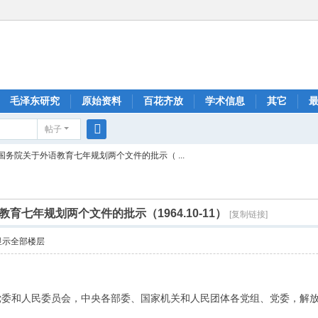
毛泽东研究
原始资料
百花齐放
学术信息
其它
帖子
搜
国务院关于外语教育七年规划两个文件的批示（ ...
索
育七年规划两个文件的批示（1964.10-11）
[复制链接]
显示全部楼层
党委和人民委员会，中央各部委、国家机关和人民团体各党组、党委，解放