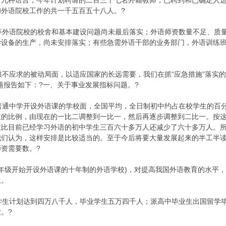
十九种语言；今年计划聘请的二百三十七名外籍教师，已聘到和已确定人
外语院校工作的共一千五百五十八人。?
外语院校的校舍和基本建设问题尚未最后落实；外语师资数量不足、质量
学设备的生产，尚未安排落实；有些急需外语干部的业务部门，外语训练
应求的被动局面，以适应国家的长远需要，我们在抓“应急措施”落实的
题报告如下：?一、关于事业发展指标问题。?
通中学开设外语课的学校面，全国平均，全日制初中约占在校学生的百分
数的比例，由现在的一比二调整到一比一，然后再逐步调整到二比一。按
数比目前已经学习外语的初中学生三百六十多万人还减少了六十多万人。
我们认为，这样安排是比较适当的。至于今后将要大量发展起来的半工半
资需要数。?
年级开始开设外语课的十年制的外语学校)，对提高我国外语教育的水平
人。
生计划达到四万八千人，毕业学生五万四千人；派高中毕业生出国留学毕
。?