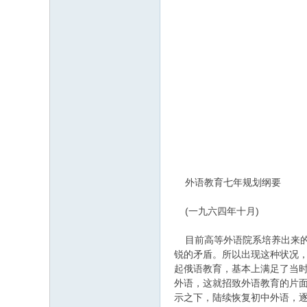
国务院外事
国务院文教
国家计划
高等教
教育
一九六四年
外语教育七年规划纲要
(一九六四年十月)
目前高等外语院系培养出来的
锐的矛盾。所以出现这种状况，
起俄语教育，基本上满足了当
外语，这就招致外语教育的片
示之下，陆续恢复初中外语，