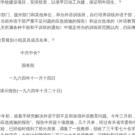
据学校建设项目，安排投资，以便早日动工兴建，保证明年招生。?
部门、援外部门和其他单位，举办外语训练班，自行培养训练外语干部，
决当前外语干部严重不足问题的应急措施的报告》和这次批准的《外语教
机关所属各种干校和干训班的通知》中规定停办的训练班范围以内，仍应继
育规划小组及其成员名单。?
中央?
务院
十一月十四日
示报告(一九六四年十月二十日)
年初，就着手研究解决外语干部不足和加强外语教育问题。今年三月初，
的应急措施的报告”。报告中所提十项措施，几个月来，经过有关省市委和
院校，已经临时借到了部分房屋，调集了一批教师，招收了三千零七十名