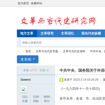
设为首页
收藏本站
地方文革
文革研究
文革回忆
现当代史纵横
»
首页
›
文革与当代史专题
›
文革与当代史资料
›
中共中央、
文
发新帖
革
中共中央、国务院关于外语教
查看:
1771
|
回复:
0
与
当
Gowest
发表于 2023-2-14 03:26:29
|
代
(一九六四年十一月十四日)
史
1111
1195
8895
各中央局，各省、市、自治区
研
主题
回帖
积分