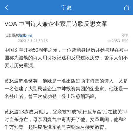
宁夏
VOA 中国诗人兼企业家用诗歌反思文革
点击重新加载
Gowest
楼主
2023-3-1 21:50:15
2853
0
中国文革开始50周年之际，一位曾亲身经历并参与现在被中
国称为浩劫的诗人用诗歌记述和反思这段历史，警示人们不
要让历史重演。
黄怒波笔名骆英，他既是一名出版过两本诗集的诗人，又是
一名创建了大型民营企业中坤投资集团的企业家。他还是一
名登山者，曾三次成功登上登上珠穆朗玛峰。
黄怒波13岁成为孤儿，父亲被打成“现行反革命”后在被关押
时自杀身亡，母亲因煤气中毒离开了他。文革期间，他和2
千万知青一起响应毛泽东的号召到农村接受教育。