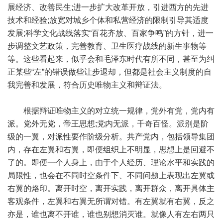
展经济、改善民生;进一步扩大改革开放，引进西方的先进
技术和经验;放宽对城乡个体和私营经济的限制引导其适度
发展;科学文化战线落实“百花齐放、百家争鸣”的方针，进一
步调整文艺政策，完善教育、卫生医疗战线的新生事物等
等。这些看起来，似乎会和毛泽东时代有所不同，甚至为纠
正某些“左”的错误做些让步退却，但都是社会主义制度的自
我完善和发展，符合历史唯物主义和辩证法。
根据辩证唯物主义的对立统一规律，党外有党，党内有
派。党外无党，帝王思想;党内无派，千奇百怪。派别是阶
级的一翼，对派性要作阶级分析。共产党内，包括领导集团
内，存在左翼和右翼，即便组织上不明显，思想上是回避不
了的。即便一个人身上，由于个人经历、理论水平和实践的
局限性，也会在不同时空条件下、不同问题上表现出左翼或
右翼的烙印。离开时空，离开实践，离开群众，离开具体主
客观条件，左翼和右翼无所谓对错。有左翼就有右翼，反之
亦是，谁也离不开谁，谁也别想消灭谁。就像人有左右两只