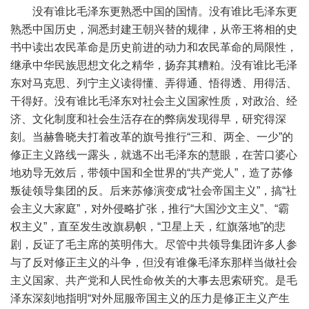
没有谁比毛泽东更熟悉中国的国情。没有谁比毛泽东更
熟悉中国历史，洞悉封建王朝兴替的规律，从帝王将相的史
书中读出农民革命是历史前进的动力和农民革命的局限性，
继承中华民族思想文化之精华，扬弃其糟粕。没有谁比毛泽
东对马克思、列宁主义读得懂、弄得通、悟得透、用得活、
干得好。没有谁比毛泽东对社会主义国家性质，对政治、经
济、文化制度和社会生活存在的弊病发现得早，研究得深
刻。当赫鲁晓夫打着改革的旗号推行“三和、两全、一少”的
修正主义路线一露头，就逃不出毛泽东的慧眼，在苦口婆心
地劝导无效后，带领中国和全世界的“共产党人”，造了苏修
叛徒领导集团的反。后来苏修演变成“社会帝国主义”，搞“社
会主义大家庭”，对外侵略扩张，推行“大国沙文主义”、“霸
权主义”，直至发生改旗易帜，“卫星上天，红旗落地”的悲
剧，反证了毛主席的英明伟大。尽管中共领导集团许多人参
与了反对修正主义的斗争，但没有谁像毛泽东那样当做社会
主义国家、共产党和人民性命攸关的大事去思索研究。是毛
泽东深刻地指明“对外屈服帝国主义的压力是修正主义产生