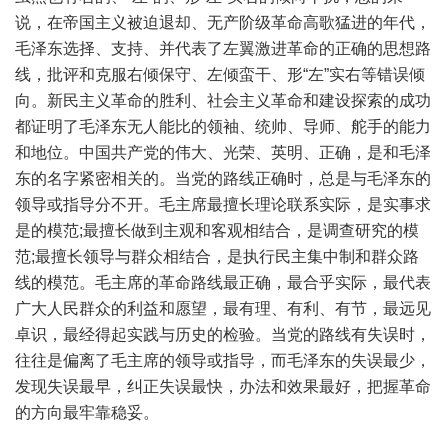
说，在帝国主义被迫退却、无产阶级革命高歌猛进的年代，
毛泽东选择、支持、并代表了左翼激进革命的正确的思想路
线，批评和克服右倾保守、左倾蛮干、形“左”实右等错误倾
向。新民主义革命的胜利、社会主义革命和建设探索的成功
都证明了毛泽东无人能比的领袖、统帅、导师、舵手的能力
和地位。中国共产党的伟大、光荣、英明、正确，是和毛泽
东的名字紧密相关的。当党的路线正确时，总是与毛泽东的
领导或指导分不开。毛主席最擅长理论联系实际，是实事求
是的模范;最擅长做到主观和客观相结合，是调查研究的模
范;最擅长领导与群众相结合，是执行民主集中制和群众路
线的模范。毛主席的革命路线最正确，最合乎实际，最代表
广大人民群众的利益和愿望，最有理、有利、有节，最远见
卓识，最经得起实践与历史的检验。当党的路线有失误时，
往往是偏离了毛主席的领导或指导，而毛泽东的失误最少，
发现失误最早，纠正失误最快，办法和效果最好，把握革命
的方向最牢靠稳妥。