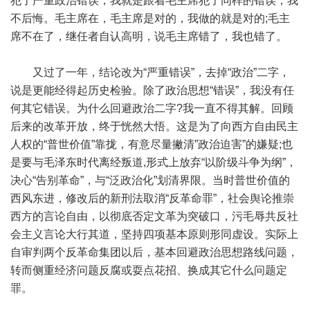
犯了严重政治错误，我就是跟着毛主席犯了同样的错误，我
不后悔。毛主席在，毛主席是对的，我做的就是对的;毛主
席不在了，继任者自认高明，说毛主席错了，我也错了。
又过了一年，结论改为“严重错误”，去掉“政治”二字，
说是更能经得起历史检验。除了政治思想“错误”，我没有任
何其它错误。为什么回避政治二字?我一直不得其解。回顾
后来的改革开放，终于恍然大悟。这是为了向西方自由民主
人权的“普世价值”靠拢，有意尽量撇清”政治迫害”的嫌疑;也
是要与毛泽东时代离经叛道,形式上放弃“以阶级斗争为纲”，
决心“告别革命”，与“泛政治化”划清界限。当时普世价值的
西风东进，修改后的新刑法取消“反革命罪”，社会舆论推崇
西方的言论自由，以彻底否定文革为突破口，污毛辱共反社
会主义言论大行其道，坚持四项基本原则形同虚设。实际上
自审判两个反革命集团以后，基本回避政治思想路线问题，
转而侧重经济问题反腐或耍点花招、换成其它什么问题定
罪。