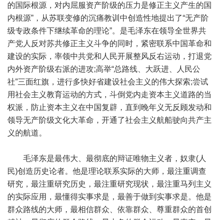
的国际根源，对内屈服资产阶级的压力是修正主义产生的国
内根源”，从苏联变修的沉痛教训中创造性地提出了“无产阶
级专政条件下继续革命的理论”。是毛泽东在领导全世界共
产党人反对苏共修正主义斗争的同时，紧密联系中国革命和
建设的实际，率领中共党和人民开展整风反右运动，打退党
内外资产阶级右派的进攻;高举“总路线、大跃进、人民公
社”三面红旗，进行多快好省建设社会主义的伟大探索;尝试
用社会主义教育运动的方式，斗倒党内走资本主义道路的当
权派，防止资本主义在中国复辟，直到晚年义无反顾发动和
领导无产阶级文化大革命，开通了社会主义航船驶向共产主
义的航道。
毛泽东是最伟大、最彻底的辩证唯物主义者，奴隶(人
民)创造历史论者。他是理论联系实际的大师，最注重调查
研究，最注重研究历史，最注重研究现状，最注重马列主义
的实际应用，最懂得实事求是，最善于做到实事求是。他是
群众路线的大师，最相信群众、依靠群众、尊重群众的首创