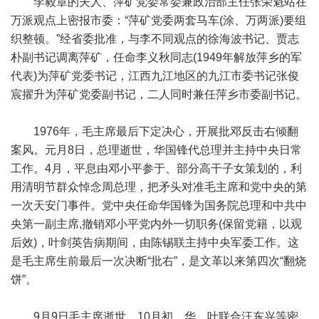
李毅章的夫人、萍矿党委常委兼政治部主任张荣魁站在
万派观点上密报市委：“萍矿党委两套马车(涂、万两派)要组
织整顿。”经省委批准，与李不同观点的徐海波书记、贾志
朴副书记调离萍矿，任命李义秋同志(1949年解放萍乡的军
代表)为萍矿党委书记，江西九江地区的九江市委书记张俊
宸擢升为萍矿党委副书记，二人同时兼任萍乡市委副书记。
1976年，毛主席最后下定决心，开展批邓反击右倾翻
案风。元月8日，总理逝世，华国锋代总理并主持中央日常
工作。4月，平息由邓小平参于、部分高干子女策划的，利
用清明节群众悼念周总理，把矛头对准毛主席和党中央的第
一次天安门事件。党中央任命华国锋为国务院总理和中共中
央第一副主席,撤销邓小平党内外一切职务(保留党籍，以观
后效)，叶剑英告病期间，由陈锡联主持中央军委工作。这
是毛主席生前最后一次决断“批右”，是文革以来第四次“翻烧
饼”。
9月9日毛主席逝世。10月初，华、叶联合汪东兴等密