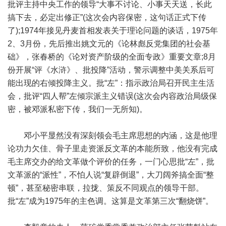
批评主持中央工作的领导“大事不讨论、小事天天送，长此
搞下去，必定出修正”(这次会内容保密，这句话正式下传
了);1974年接见丹麦首相发表关于理论问题的谈话，1975年
2、3月份，先后推出姚文元的《论林彪反党集团的社会基
础》，张春桥的《论对资产阶级的全面专政》重要文章;8月
份开展“评《水浒》、批投降”活动，警示调整中美关系后可
能出现的右倾投降主义。批“左”：指示政治局召开民主生活
会，批评“四人帮”左倾宗派主义错误(这次会内容政治局级保
密，被邓派私密下传，我们一无所知)。
邓小平显然没有深刻领会毛主席思想的内涵，这是他理
论功力欠佳、骨子里走资派反文革的本能所致，他没有完成
毛主席交办的给文革做个评价的任务，一门心思批“左”，批
文革派的“派性”，不怕人说“复辟倒退”，大刀阔斧搞全面“整
顿”，甚至秘密串联，拉拢、策反不同观点的领导干部。
批“左”成为1975年的主色调。这算是文革第三次“翻烧饼”。