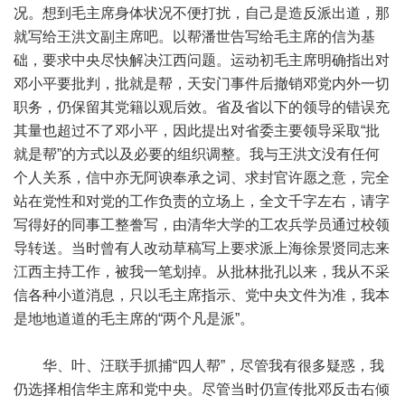
况。想到毛主席身体状况不便打扰，自己是造反派出道，那
就写给王洪文副主席吧。以帮潘世告写给毛主席的信为基
础，要求中央尽快解决江西问题。运动初毛主席明确指出对
邓小平要批判，批就是帮，天安门事件后撤销邓党内外一切
职务，仍保留其党籍以观后效。省及省以下的领导的错误充
其量也超过不了邓小平，因此提出对省委主要领导采取“批
就是帮”的方式以及必要的组织调整。我与王洪文没有任何
个人关系，信中亦无阿谀奉承之词、求封官许愿之意，完全
站在党性和对党的工作负责的立场上，全文千字左右，请字
写得好的同事工整誊写，由清华大学的工农兵学员通过校领
导转送。当时曾有人改动草稿写上要求派上海徐景贤同志来
江西主持工作，被我一笔划掉。从批林批孔以来，我从不采
信各种小道消息，只以毛主席指示、党中央文件为准，我本
是地地道道的毛主席的“两个凡是派”。
华、叶、汪联手抓捕“四人帮”，尽管我有很多疑惑，我
仍选择相信华主席和党中央。尽管当时仍宣传批邓反击右倾