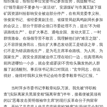
组织集会，纷纷拉单位党委书记参加造势，我提醒书记
们“领导最好不要参与一派活动”。安源煤矿与市属五陂下煤
矿因资源纠纷影响安全被迫部分停产，在有局党委李义秋、
张俊宸书记、省经委黄副主任、省煤管局赵凤鸣副局长参加
的会议上，部分干部群众借口市委处理不力，提出“不为错
误路线生产”， 欲扩大事态、通电全国、发动大罢工，一时
群情激奋。在场领导苦不敢言，我理解他们的“难言之隐”，
义不容辞挺身而出，指出扩大事态发动罢工是错误之举，我
们不是为错误路线生产，是为毛主席革命路线、为人民、为
国家生产，因安全原因被迫停工理在咱们一边，但真理再向
前跨进哪怕一小步，就会变成谬误!不啻给头脑发热的人群
服了副清醒剂。事后张书记亲口对我说：“玄华同志，你说
得好，做得对!我和义秋书记会给市委李毅章书记汇报。”
当时萍乡市委书记李毅章站队万派。我先被“停职检
查”(实际离家关黑屋变相“隔离审查”)半年，接着便被莫须有
的以“恶毒攻击英明领袖华主席”的现行反革命分子拘留审
查，开始了共产党人坐共产党班房的“铁窗”生涯(传言会判20