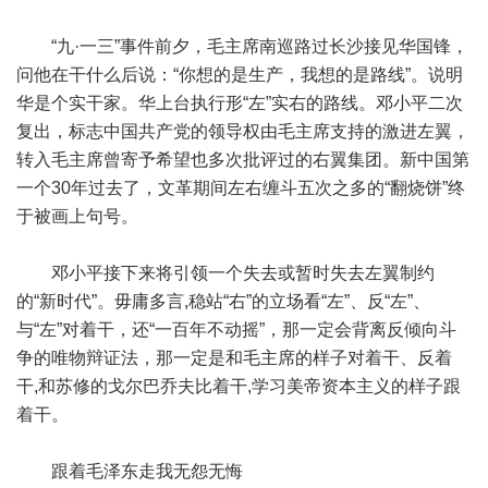
“九·一三”事件前夕，毛主席南巡路过长沙接见华国锋，
问他在干什么后说：“你想的是生产，我想的是路线”。说明
华是个实干家。华上台执行形“左”实右的路线。邓小平二次
复出，标志中国共产党的领导权由毛主席支持的激进左翼，
转入毛主席曾寄予希望也多次批评过的右翼集团。新中国第
一个30年过去了，文革期间左右缠斗五次之多的“翻烧饼”终
于被画上句号。
邓小平接下来将引领一个失去或暂时失去左翼制约
的“新时代”。毋庸多言,稳站“右”的立场看“左”、反“左”、
与“左”对着干，还“一百年不动摇”，那一定会背离反倾向斗
争的唯物辩证法，那一定是和毛主席的样子对着干、反着
干,和苏修的戈尔巴乔夫比着干,学习美帝资本主义的样子跟
着干。
跟着毛泽东走我无怨无悔