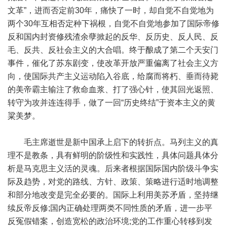
文革”，进而否定前30年，痛快了一时，却自觉不自觉地为
两个30年互相否定种下祸根，自觉不自觉地参加了国际帝修
反和国内封资修残渣余孽掀起的反华、反历史、反人民、反
毛、反共、反社会主义的大合唱。终于酿成了第二个天安门
事件，催化了苏东剧变，使改革开放严重偏离了社会主义方
向，使国际共产主义运动陷入谷底，给腐而将朽、垂而待毙
的美帝霸主输注了救命血浆、打了强心针，使其回光返照、
转守为攻并连连得手，做了一回“历史终结”于资本主义的黄
粱美梦。
毛主席逝世是新中国承上启下的转折点。马列主义的真
理不是教条，具有鲜明的阶级性和实践性，具体问题具体分
析是马克思主义活的灵魂。后来者根据国际国内阶级斗争实
际及趋势，对党的路线、方针、政策、策略进行适时地调整
和部分地改变是完全必要的。国际上利用美苏矛盾，坚持继
续反帝反修;国内正确处理两类不同性质的矛盾，进一步平
反冤假错案，创造宽松的政治环境;党的工作重心转移到发