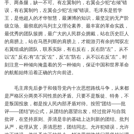
手、两条腿，缺一不可。有左翼制约，右翼会少犯“右倾”错
误，有右翼制约，左翼会少犯“左倾”错误。毛泽东是哲学
王，是他超人的才华智慧，最渊博的知识，最坚定的无产阶
级立场、最彻底的马列主义理论素养、最丰富的革命实践，
最优秀的团队簇拥，最广大的人民群众拥戴，站在历史巨人
的肩膀上，站在马恩列斯的肩膀上，才能游刃有余的驾驭左
右翼组成的团队，联系实际，有右反右，反右防“左”， 从不
以“左” 反右;有“左”反“左”，反“左”防右，从不以右反“左”，时
刻注意一种倾向掩盖着的另一种倾向，保证中国和世界革命
的航船始终沿着正确的方向前进。
毛主席先后参于和领导党内十次思想路线斗争，从来都
是严格区分两类不同性质的矛盾。只要不是叛徒、特务，不
是叛国投敌，都是按人民内部矛盾对待。按照“团结——批
评——团结”的公式，从团结的愿望出发，经过批评与自我
批评，在坚持原则、弄清是非的基础上达到新的团结。批判
从严，处理从宽，弄清思想，团结同志。允许犯错误，允许