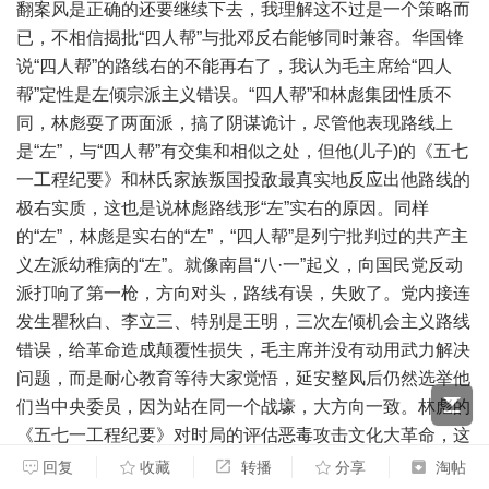
翻案风是正确的还要继续下去，我理解这不过是一个策略而
已，不相信揭批“四人帮”与批邓反右能够同时兼容。华国锋
说“四人帮”的路线右的不能再右了，我认为毛主席给“四人
帮”定性是左倾宗派主义错误。“四人帮”和林彪集团性质不
同，林彪耍了两面派，搞了阴谋诡计，尽管他表现路线上
是“左”，与“四人帮”有交集和相似之处，但他(儿子)的《五七
一工程纪要》和林氏家族叛国投敌最真实地反应出他路线的
极右实质，这也是说林彪路线形“左”实右的原因。同样
的“左”，林彪是实右的“左”，“四人帮”是列宁批判过的共产主
义左派幼稚病的“左”。就像南昌“八·一”起义，向国民党反动
派打响了第一枪，方向对头，路线有误，失败了。党内接连
发生瞿秋白、李立三、特别是王明，三次左倾机会主义路线
错误，给革命造成颠覆性损失，毛主席并没有动用武力解决
问题，而是耐心教育等待大家觉悟，延安整风后仍然选举他
们当中央委员，因为站在同一个战壕，大方向一致。林彪的
《五七一工程纪要》对时局的评估恶毒攻击文化大革命，这
与国际帝修反、国内封资修的余孽污毛反共反文革沆瀣一
回复
收藏
转播
分享
淘帖