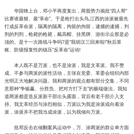
华国锋上台，邓小平再度复出，两股势力揭批“四人帮”
比赛谁最狠、最“革命”。于是枪打出头鸟,江西的涂派被最先
打成反革命派，隔离的隔离，拘留的拘留，逮捕的逮捕，判
刑的判刑，枪毙的枪毙，戴高帽、挂黑牌、游街示众那是必
须的。是十一次路线斗争吗?是“我胡汉三回来啦!”秋后算
账、阶级报复性的镇压“反革命”运动!
本人既不是万派，也不是涂派，我是文革派。我不赞
成、不参与两派的派性活动，主张在党委、革委会组织内部
光明正大地解决问题。我和两派的观点都有部分交集，不同
意那种“争输赢、分胜负、把对方打下去”的极端做法。我知
道两派都是造反派新干部出头露面，背后有老干部介入支
持。我文革经历与涂烈相似，万派以为我是涂派或向着涂
派，涂派并不把我当成涂派，以为我倾向万派。
批邓反击右倾翻案风运动中，万、涂两派的群众单方面