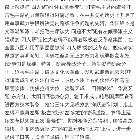
谋上演抓捕“四人帮”的“怀仁堂事变”。打着毛主席的旗号打
击毛主席的力量演绎得淋漓尽致，在中共党的历史上开启了
用军事武力手段解决党内路线斗争问题的先河。华国锋本是
文革温和派，却把毛主席认为“问题不大”犯有左倾宗派主义
错误的“四人帮”定性为右得不能再右即极右反革命集团，在
全国范围利用军队层层抓捕“四人帮”类的反革命。貌似老实
厚道的英明领袖，陶醉在至高无上的权力和玩弄欺蒙花招
(说他们是叛徒、特务、阶级异己分子、新生资产阶级分
子，迫害毛主席，破坏文化大革命，发动武装叛乱云云)获
得短暂成功的沾沾自喜中，被他本质上右的伙伴不怀善意、
肆意吹捧，仿佛抢得大位、德智天成、“四伟附体”、华夏又
迎“东方红、太阳升”!建功心切、急于求成，耗尽国库巨资引
进西方技术装备，推出三年大见成效的“洋跃进”计划，走上
左得不能再左即“极左”或形“左”实右的错误道路。算得上延
续文革以来第五次“翻烧饼”。鹬蚌相争渔翁得利，爬得高跌
得快。为党内热衷批“左”的右翼元老们批“左”上位，进一步
提供了口实，扫除了障碍，铺平了道路。