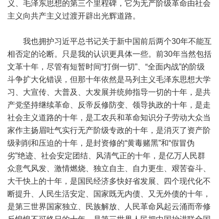
义、毛泽东思想的第三个里程碑，它为无产阶级革命由社会
主义向共产主义过渡开辟出光辉道路。
我也拥护习近平总书记关于新中国前后两个30年不能互
相否定的论断。只是我的认识更具体一些。前30年当然包括
文革十年，尽管有短暂时间“打倒一切”、“全面内战”的阶级
斗争扩大化错误，但那十年依然是马列主义毛泽东思想大学
习、大宣传、大普及、大发展并统帅指导一切的十年，是共
产党坚持继续革命、反帝反修防变、领导执政的十年，是走
社会主义道路的十年，是工农兵和革命知识分子劳动大众当
家作主扬眉吐气实行无产阶级专政的十年，是消灭了资产阶
级剥削和压迫的十年，是封资修的“黄毒赌黑”和“假冒伪
劣”绝迹、社会安定团结、风清气正的十年，是亿万人民群
众意气风发、激情燃烧、独立自主、自力更生、艰苦奋斗、
大干快上的十年，是国民经济多快好省发展、四个现代化不
断提升、人民生活安定、国家既无内债、又无外债的十年，
是第三世界国家独立、民族解放、人民革命风起云涌而帝修