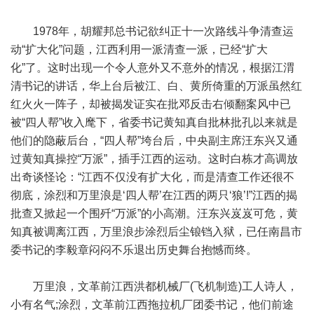
1978年，胡耀邦总书记欲纠正十一次路线斗争清查运
动“扩大化”问题，江西利用一派清查一派，已经“扩大
化”了。这时出现一个令人意外又不意外的情况，根据江渭
清书记的讲话，华上台后被江、白、黄所倚重的万派虽然红
红火火一阵子，却被揭发证实在批邓反击右倾翻案风中已
被“四人帮”收入麾下，省委书记黄知真自批林批孔以来就是
他们的隐蔽后台，“四人帮”垮台后，中央副主席汪东兴又通
过黄知真操控“万派”，插手江西的运动。这时白栋才高调放
出奇谈怪论：“江西不仅没有扩大化，而是清查工作还很不
彻底，涂烈和万里浪是‘四人帮’在江西的两只‘狼’!”江西的揭
批查又掀起一个围歼“万派”的小高潮。汪东兴岌岌可危，黄
知真被调离江西，万里浪步涂烈后尘锒铛入狱，已任南昌市
委书记的李毅章闷闷不乐退出历史舞台抱憾而终。
万里浪，文革前江西洪都机械厂(飞机制造)工人诗人，
小有名气;涂烈，文革前江西拖拉机厂团委书记，他们前途