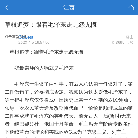
江西
草根追梦：跟着毛泽东走无怨无悔
点击重新加载
Gowest
楼主
2023-4-5 19:57:56
3699
0
草根追梦：跟着毛泽东走无怨无悔
我最崇拜的人物就是毛泽东
毛泽东一生做了两件事，有后人承认第一件做对了，第
二件做错了，还要彻底否定。我却认为这太贬低毛泽东了，
等于把毛泽东仅仅看成中国历史上某一个时期的农民领袖，
领导一次农民革命造反改朝换代而已。恰恰是顺理成章的第
二件事成就了毛泽东的英明伟大、前无古人、后(暂时)无来
者，继巴黎公社、俄国十月革命，毛主席无产阶级专政条件
下继续革命的理论和实践的WG成为马克思主义、列宁主