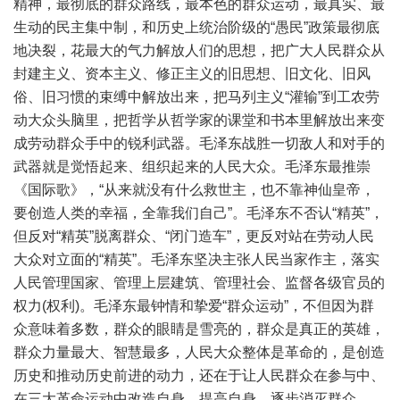
精神，最彻底的群众路线，最本色的群众运动，最真实、最
生动的民主集中制，和历史上统治阶级的“愚民”政策最彻底
地决裂，花最大的气力解放人们的思想，把广大人民群众从
封建主义、资本主义、修正主义的旧思想、旧文化、旧风
俗、旧习惯的束缚中解放出来，把马列主义“灌输”到工农劳
动大众头脑里，把哲学从哲学家的课堂和书本里解放出来变
成劳动群众手中的锐利武器。毛泽东战胜一切敌人和对手的
武器就是觉悟起来、组织起来的人民大众。毛泽东最推崇
《国际歌》，“从来就没有什么救世主，也不靠神仙皇帝，
要创造人类的幸福，全靠我们自己”。毛泽东不否认“精英”，
但反对“精英”脱离群众、“闭门造车”，更反对站在劳动人民
大众对立面的“精英”。毛泽东坚决主张人民当家作主，落实
人民管理国家、管理上层建筑、管理社会、监督各级官员的
权力(权利)。毛泽东最钟情和挚爱“群众运动”，不但因为群
众意味着多数，群众的眼睛是雪亮的，群众是真正的英雄，
群众力量最大、智慧最多，人民大众整体是革命的，是创造
历史和推动历史前进的动力，还在于让人民群众在参与中、
在三大革命运动中改造自身、提高自身，逐步消灭群众