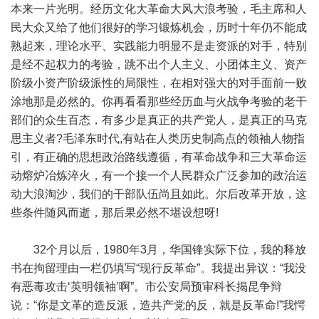
本来一片光明。经历文化大革命大风大浪考验，毛主席和人
民大众又给了他们很好的学习锻炼机会，历时十年仍不能成
熟起来，理论水平、实践能力明显不是走资派的对手，特别
是经不起权力的考验，跳不出个人主义、小团体主义、资产
阶级小资产阶级派性的局限性，在相对强大的对手面前一败
涂地那是必然的。你再看看那些经历血与火战争考验的老干
部们的众生百态，有多少是真正的共产党人，是真正的马克
思主义者?毛泽东时代,有站在人类历史制高点的领袖人物指
引，有正确的思想政治路线遵循，有革命战争和三大革命运
动熔炉冶炼淬火，有一个接一个人民群众广泛参加的政治运
动大浪淘沙，我们的干部队伍尚且如此。尔后改革开放，这
些条件随风而逝，那后果必然不堪设想呀!
32个月以后，1980年3月，华国锋实际下位，我的释放
书在拘留理由一栏仍填写“现行反革命”。我提出异议：“我没
有恶毒攻击‘英明领袖’啊”。市公安局预审科长揭昆争辩
说：“你是文革的造反派，造共产党的反，就是反革命!”我愕