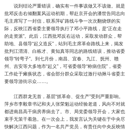
说到结论严重错误，确实有一件事该做又不该做。就是
批邓反击右倾翻案风运动初期，帮赴京开会的潘世告同志向
毛主席写了一封信，联系萍矿路线斗争一次次翻烧饼的实
际，反映江西省委主要领导执行了邓小平路线，是“正在走
的走资派”。此后，江西批邓反右运动，采取发动群众，帮
助地、县领导“起义造反”，站到毛主席革命路线上来，揭发
批判江渭清、白栋才、黄知真等同志的路线错误，推动省委
领导“转弯子”。到七月份，南昌、宜春、九江、抚州、赣
州、吉安等大多地市“起义”，可省委领导“称病住院”，省委
工作处于瘫痪状态，省会部分群众采取过激行动揪斗省委主
要领导游街示众……。
江西群龙无首，基层“抓革命、促生产”受到严重影响。
萍乡市李毅章书记和夫人张荣魁运动经验老道，风向不对就
都进南昌高干病房养病去了。市、局党委领导开会，大家也
束手无策干着急。在一次会上，我发言认为关键在于中央尽
快解决江西问题，作为一名共产党员，有责任向中央反映情