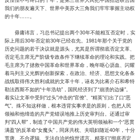
反惶惶不可终日的十年，是第三世界人民把中国抬进联合国
我们的朋友遍天下、世界中美苏大三角我们牢牢掌握主动权
的十年……。
毋庸讳言，习总书记提出两个30年不能相互否定时，实
际上用后30年否定前30年已经在先。1981年那个关于党的
历史问题的若干决议就是源头，尤其是所谓彻底否定文革、
否定毛主席无产阶级专政条件下继续革命的理论和实践。把
毛主席为了拯救中国革命和世界革命，晚年呕心沥血、闪耀
着马列主义光辉的创新探索，在政治、经济、思想文化各条
战线取得伟大胜利成就的文革十年，诬名为比蒋介石和希特
勒法西斯不如的“十年浩劫”，国民经济到了“崩溃的边缘”。
着实让文革中受到“过头”冲击的“官僚”、“精英”们出了口“恶
气”。殊不知这样做，根本违背实事求是的原则，也把人民
领袖和他缔造的共产党错误地推上历史审判台。还通过审
判“四人帮”，制造了中国共产党的伟大英明领袖和一个“恶贯
满盈”的反革命“女魔头”，同床共枕、夫唱妇随近40年，十分
荒唐、不合逻辑、无法自洽的惊世谎言。精英们“彻底否定