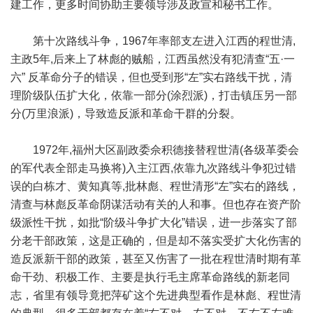
建工作，更多时间协助主要领导涉及政宣和秘书工作。
第十次路线斗争，1967年率部支左进入江西的程世清,
主政5年,后来上了林彪的贼船，江西虽然没有犯清查“五·一
六” 反革命分子的错误，但也受到形“左”实右路线干扰，清
理阶级队伍扩大化，依靠一部分(涂烈派)，打击镇压另一部
分(万里浪派)，导致造反派和革命干群的分裂。
1972年,福州大区副政委佘积德接替程世清(各级革委会
的军代表全部走马换将)入主江西,依靠九次路线斗争犯过错
误的白栋才、黄知真等,批林彪、程世清形“左”实右的路线，
清查与林彪反革命阴谋活动有关的人和事。但也存在资产阶
级派性干扰，如批“阶级斗争扩大化”错误，进一步落实了部
分老干部政策，这是正确的，但是却不落实受扩大化伤害的
造反派新干部的政策，甚至又伤害了一批在程世清时期有革
命干劲、积极工作、主要是执行毛主席革命路线的新老同
志，省里有领导竟把萍矿这个先进典型看作是林彪、程世清