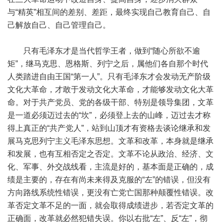
与“精英”相互间的差别、差距，最终实现自己教育自己、自
己解放自己、自己管理自己。
只有毛泽东才是当代哲学王者，做到“随心所欲不逾
矩”，继马克思、恩格斯、列宁之后，属他们各自那个时代
人类踏进自由王国“第一人”。只有毛泽东才会发动无产阶级
文化大革命，才敢于发动文化大革命，才能够发动文化大革
命。对于共产党员、党的各级干部、特别是领导集团，文革
是一道必须迈过去的“坎”，必须登上去的山峰，迈过去才称
得上真正的“共产党人”，站到山顶才有资格去谈论继承和发
展马克思列宁主义毛泽东思想。文革和改革，本身就是继承
和发展，也有互相否定之否定。文革不论从政治、经济、文
化、军事、外交战线看，主流是好的，基本面是正确的，成
绩是主要的，存在有尚未来得及克服的“左”的错误，但没有
方向路线系统性错误，更没有亡党亡国那种颠覆性错误。改
革否定文革不足的一面，就会取得成绩进步，若否定文革的
正确面，改革就必然犯错失误。你以右批“左”、反“左”，彻