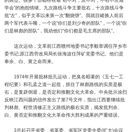
的典型。很多干部都存在着“右不对，左不对，不右不左难
学会”的抱怨情绪。九次路线斗争主要批右，十次路线斗争
批“左”，似乎文革以来第一次“翻烧饼”。我就目睹换人前后
两个军代表斗嘴，一个说“你们是刘少奇的部队”，一个说“你
们是林彪的部队”，我劝他们“你们都是毛主席的部队”。
这次运动，文革前江西赣州地委书记李毅章调任萍乡市
委书记;原江西劳改局局长徐海波任萍矿党委书记。他们是
奉佘、白、黄之命而来。
1974年开展批林批孔运动，把臭名昭著的《五七一工
程纪要》和孔孟之道一起批，抓住了林彪路线的实质是极
右，是复辟倒退，是否定和推翻文化大革命。中央批示涂烈
反映江西问题的信件发出了第7号文件，指出江西要继续批
判林彪、程世清修正主义路线的极右实质，揭发批判佘、
白、黄否定和推翻文化大革命伟大胜利成果的严重错误。
3月起召开省委、省革委、省军区党委全委(扩大)会议