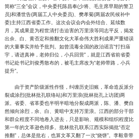
简称“三全”会议，中央委托陈昌奉(少将、毛主席早期的警卫
员)和潘世告(两届工人中央委员)、樊孝菊(两届农民候补中
委)主持江西省委工作。这次会议会内会外结合、延续数
月，其成果是为程世清打击迫害的万里浪等同志平反，揭发
出佘、白、黄否定和推翻文化大革命伟大胜利成果严重错误
的大量事实并给予批判。如曾流毒全国的政治谣言“打扫庙
宇，请进真神，老帅归位，小兵回营”，就是江西省前省委
书记处书记刘俊秀散布的，被毛主席改为“老帅带路，小兵
提升”。
由于资产阶级派性作怪，纠缠历史旧账，革命造反派分
裂成涂烈(批林批孔联络站)和万里浪(批林批孔上访团)两
派。省委、省革委也半明半暗地分裂成两派，陈、潘、樊自
然倾向涂烈，佘、白、黄暗中支持万里浪。江西的部分干部
和群众程度不同地卷入进去，只是影响、规模和组织程度比
第一年的文革逊色得多。批林批孔联系江西实际揭批“否定
推翻”，总体是批右，也算文革又翻了一次“烧饼”。李毅章带