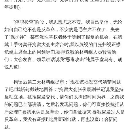
年徒刑)。
“停职检查”阶段，我思想忐忑不安。我自己坚信，无论
如何自己绝不会是反革命，不安的是毛主席不在了，失去
了“保护神”，某些派性掌权者终于等到了报复的机会。在我
戴上手铐离开拘留大会主席台时,我以蔑视的目光扫视正襟
危坐主席台上的局领导们,要押送我的材料组人员转告他
们：大会发言、领导讲话说我“恶毒攻击”纯属子虚乌有、胡
说八道!
拘留后第二天材料组提审：“现在该揭发交代清楚问题
了吧!”我斩钉截铁地回答：“拘留大会张俊宸副书记说我坚持
反动立场、抗拒揭发交代，请你们以拘留时间为界，之前我
的问题已全部讲清，之后若发现问题，你们可直接按抗拒从
严处理!”“要我承认是反革命，你们拿证据来;要我揭发别人是
反革命，我没有证据!”此后直到出狱，再也没查出啥新问
题。