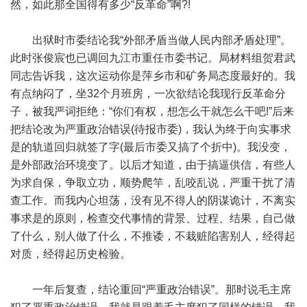
然，如此那全国得有多少“反革命”啊?!
出狱时市委结论我“外部矛盾当做人民内部矛盾处理”。
此时张俊宸也已调回九江市重任市委书记。局材料组贺君武
同志告诉我，这次运动你是萍乡市和矿务局态度最好的。我
有点纳闷了，坐32个月班房，一次欲结论我现行反革命分
子，被我严词拒绝：“你们有权，想怎么干就怎么干吧!”后来
把结论改为严重政治错误(待报市委)，我认为终于向实事求
是的轨道回归就签了字(最后市委又搞了个折中)。我没变，
是外部政治环境变了。以后才知道，由于搞逼供信，有些人
为求自保，争取立功，顺势爬竿，乱咬乱说，严重干扰了清
查工作。而我内心坦荡，没有见不得人的阴谋诡计，不离实
事求是的原则，检查交代事情的背景、过程、结果，自己做
了什么，别人做了什么，不推诿，不栽赃陷害别人，经得起
对质，经得起历史检验。
一年后复查，结论重回“严重政治错误”。那时说毛主席