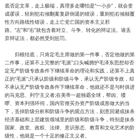
底否定文革，走上极端，真理多走哪怕是“一小步”，就会变
成谬误，轻则犯右倾翻案复辟倒退的错误，重则犯右倾颠覆
性方向路线性错误，走上亡党亡国的资本主义邪
路。“左”和“右”就包含着对立、斗争、转化的辩证法。谁丢
弃辩证法，都必然受到惩罚。
归根结底，只肯定毛主席做的第一件事，否定他做的第
二件事，还算不上完整的“毛派”;口头喊拥护毛泽东思想却否
定无产阶级专政条件下继续革命的理论和实践，还算不上真
正的“毛派”;只承认阶级和阶级斗争，承认无产阶级专政，却
不承认无产阶级专政条件下继续革命，他就还不是与时俱进
的马克思、列宁主义者;在美帝一超独霸全球，帮凶、喽
啰、资本列强环伺，国内官僚买办资产阶级成形做大的当
下，丢掉阶级分析和阶级斗争的观点方法，刻意回避或抹杀
经济基础和上层建筑领域里的阶级和阶级斗争，特别是抹杀
国家、政党、政权、法律、意识形态、教育和文化艺术的阶
级性，他就是一个十足的修正主义者。