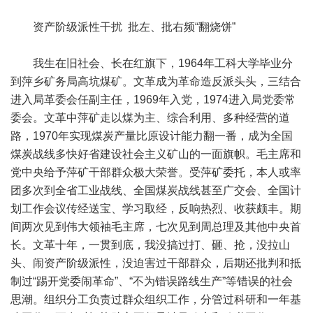
资产阶级派性干扰 批左、批右频“翻烧饼”
我生在旧社会、长在红旗下，1964年工科大学毕业分
到萍乡矿务局高坑煤矿。文革成为革命造反派头头，三结合
进入局革委会任副主任，1969年入党，1974进入局党委常
委会。文革中萍矿走以煤为主、综合利用、多种经营的道
路，1970年实现煤炭产量比原设计能力翻一番，成为全国
煤炭战线多快好省建设社会主义矿山的一面旗帜。毛主席和
党中央给予萍矿干部群众极大荣誉。受萍矿委托，本人或率
团多次到全省工业战线、全国煤炭战线甚至广交会、全国计
划工作会议传经送宝、学习取经，反响热烈、收获颇丰。期
间两次见到伟大领袖毛主席，七次见到周总理及其他中央首
长。文革十年，一贯到底，我没搞过打、砸、抢，没拉山
头、闹资产阶级派性，没迫害过干部群众，后期还批判和抵
制过“踢开党委闹革命”、“不为错误路线生产”等错误的社会
思潮。组织分工负责过群众组织工作，分管过科研和一年基