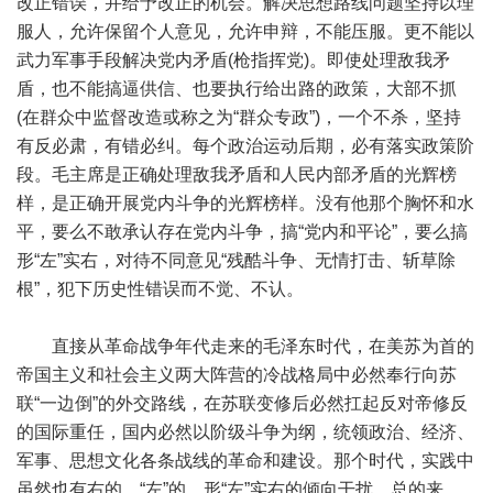
改正错误，并给予改正的机会。解决思想路线问题坚持以理
服人，允许保留个人意见，允许申辩，不能压服。更不能以
武力军事手段解决党内矛盾(枪指挥党)。即使处理敌我矛
盾，也不能搞逼供信、也要执行给出路的政策，大部不抓
(在群众中监督改造或称之为“群众专政”)，一个不杀，坚持
有反必肃，有错必纠。每个政治运动后期，必有落实政策阶
段。毛主席是正确处理敌我矛盾和人民内部矛盾的光辉榜
样，是正确开展党内斗争的光辉榜样。没有他那个胸怀和水
平，要么不敢承认存在党内斗争，搞“党内和平论”，要么搞
形“左”实右，对待不同意见“残酷斗争、无情打击、斩草除
根”，犯下历史性错误而不觉、不认。
直接从革命战争年代走来的毛泽东时代，在美苏为首的
帝国主义和社会主义两大阵营的冷战格局中必然奉行向苏
联“一边倒”的外交路线，在苏联变修后必然扛起反对帝修反
的国际重任，国内必然以阶级斗争为纲，统领政治、经济、
军事、思想文化各条战线的革命和建设。那个时代，实践中
虽然也有右的、“左”的、形“左”实右的倾向干扰，总的来