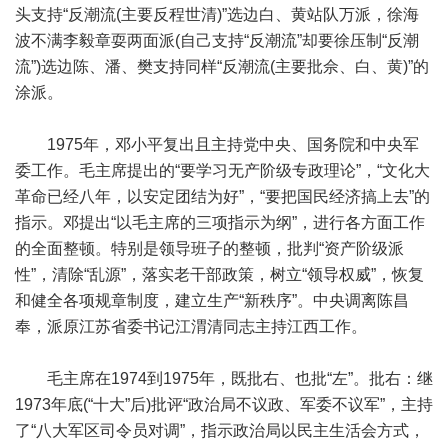
头支持“反潮流(主要反程世清)”选边白、黄站队万派，徐海
波不满李毅章耍两面派(自己支持“反潮流”却要徐压制“反潮
流”)选边陈、潘、樊支持同样“反潮流(主要批佘、白、黄)”的
涂派。
1975年，邓小平复出且主持党中央、国务院和中央军
委工作。毛主席提出的“要学习无产阶级专政理论”，“文化大
革命已经八年，以安定团结为好”，“要把国民经济搞上去”的
指示。邓提出“以毛主席的三项指示为纲”，进行各方面工作
的全面整顿。特别是领导班子的整顿，批判“资产阶级派
性”，清除“乱源”，落实老干部政策，树立“领导权威”，恢复
和健全各项规章制度，建立生产“新秩序”。中央调离陈昌
奉，派原江苏省委书记江渭清同志主持江西工作。
毛主席在1974到1975年，既批右、也批“左”。批右：继
1973年底(“十大”后)批评“政治局不议政、军委不议军”，主持
了“八大军区司令员对调”，指示政治局以民主生活会方式，