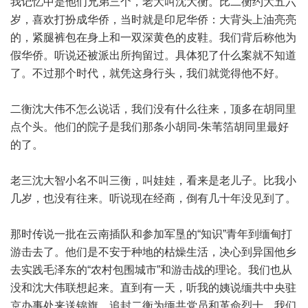
我记忆中是他们兄弟三个，老大叫沈大衡。比二衡约大五六
岁，喜欢打扮成华侨，当时就是印尼华侨：大背头上油亮亮
的，紧腿裤包在身上和一双深黄色的皮鞋。我们背后称他为
假华侨。听说还被派出所拘留过。具体犯了什么案就不知道
了。不过那个时代，就凭这身行头，我们就觉得他不好。
二衡沈大伟不怎么说话，我们没有什么往来，顶多在胡同里
点个头。他们的院子是我们那条小胡同-朱苇箔胡同里最好
的了。
老三沈大智小名不叫三衡，叫娃娃，看来是老儿子。比我小
几岁，也没有往来。听说现在经商，倒有几十年没见到了。
那时传说一批在云南插队和参加军垦的“知识”青年到缅甸打
游击去了。他们是不安于种地的枯燥生活，决心到异国他乡
去实践毛泽东的“农村包围城市”和游击战的理论。我们也从
没和沈大伟联想起来。直到有一天，听我的姨说缅共中央驻
京办事处来送锦旗，追封二衡为缅共党员和革命烈士，我们