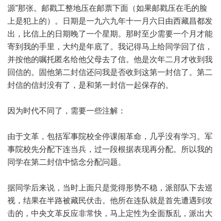
源”那张。邮戳工整地压在邮票下面（如果邮戳压在毛的脸
上是犯上的）。日期是一九六九年十一月六日由西藏昌都发
出，比信上的日期晚了一个星期。那时至少需要一个月才能
寄到我的手里，大约是年底了。我记得马上给同学回了信，
并按他的嘱托匿名给他父母去了信。他是次年二月才收到我
回信的。固他第二封信还问我是否收到这第一封信了。第二
封信的信封没有了，是和第一封信一起保存的。
因为时代不同了，需要一些注解：
由于文革，包括军事院校全停课闹革命，几乎没有学习。军
事院校先分配下连当兵，过一段根据表现再分配。所以我的
同学在第二封信中惦念分配问题。
据同学后来说，当时上面只是觉得形势不稳，派部队下去巡
视，结果在半路被藏民伏击。他所在连队就是首先遭遇到攻
击的，中央文革反应非常快，马上定性为全面叛乱，派出大