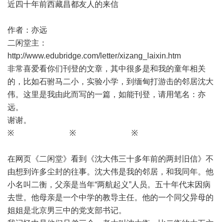
近四十年前西藏昌都友人的来信
作者：亦远
二闲堂主：
http://www.edubridge.com/letter/xizang_laixin.htm
非常喜爱看你们刊登的文章，其中很多是和我的童年相关
的，比如石驸马二小，实验小学，到缅甸打游击的邻居沈大
伟。这里是我由此而写的一篇，如能刊登，请用笔名：亦
远。
谢谢。
※ ※ ※
在网页《二闲堂》看到《沈大伟三十多年前的两封旧信》不
由想到许多尘封的往事。沈大伟是我的邻居，和我同年。他
小名叫二衡，父亲是当年“两航起义”人员。五十年代末因病
去世。他母亲是一个中学的教导主任。他的一个同父异母的
姐姐是北京男三中的党支部书记。