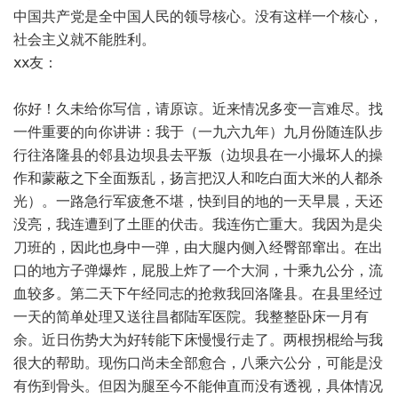
中国共产党是全中国人民的领导核心。没有这样一个核心，
社会主义就不能胜利。
ⅹⅹ友：
你好！久未给你写信，请原谅。近来情况多变一言难尽。找
一件重要的向你讲讲：我于（一九六九年）九月份随连队步
行往洛隆县的邻县边坝县去平叛（边坝县在一小撮坏人的操
作和蒙蔽之下全面叛乱，扬言把汉人和吃白面大米的人都杀
光）。一路急行军疲惫不堪，快到目的地的一天早晨，天还
没亮，我连遭到了土匪的伏击。我连伤亡重大。我因为是尖
刀班的，因此也身中一弹，由大腿内侧入经臀部窜出。在出
口的地方子弹爆炸，屁股上炸了一个大洞，十乘九公分，流
血较多。第二天下午经同志的抢救我回洛隆县。在县里经过
一天的简单处理又送往昌都陆军医院。我整整卧床一月有
余。近日伤势大为好转能下床慢慢行走了。两根拐棍给与我
很大的帮助。现伤口尚未全部愈合，八乘六公分，可能是没
有伤到骨头。但因为腿至今不能伸直而没有透视，具体情况