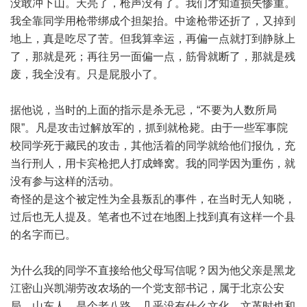
没敢冲下山。天亮了，枪声没有了。我们才知道损失惨重。
我全靠同学用枪带绑成个担架抬。中途枪带还折了，又掉到
地上，真是吃尽了苦。但我算幸运，再偏一点就打到静脉上
了，那就是死；再往另一面偏一点，筋骨就断了，那就是残
废，我全没有。只是屁股小了。
据他说，当时的上面的指示是杀无忌，“不要为人数所局
限”。凡是攻击过解放军的，抓到就枪毙。由于一些军事院
校同学死于藏民的攻击，其他活着的同学就给他们报仇，充
当行刑人，用卡宾枪把人打成蜂窝。我的同学因为重伤，就
没有参与这样的活动。
奇怪的是这个被定性为全县叛乱的事件，在当时无人知晓，
过后也无人提及。笔者也不过在地图上找到真有这样一个县
的名字而已。
为什么我的同学不直接给他父母写信呢？因为他父亲是黑龙
江密山兴凯湖劳改农场的一个党支部书记，属于北京公安
局。山东人，是个老八路，几乎没有什么文化。文革时也和