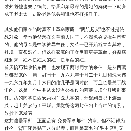
才知道他也去了缅甸。给我印象最深的是她的妈妈一下就变
成了老太太，走路老是低头和谁也不打招呼了。
其实他们家在当时算不上革命家庭，“两航起义”也不过是统
战对象。幸亏他父亲在文革前去世了，不然也会被揪斗审查
的。他的母亲是中学教导主任，文革一已开始就首当其冲，
处境一直很艰难。但这样家庭的子女反而更要革命，好彻底
红起来。红不是红人的红，是革命的红。
前天恰巧我收拾东西，也发现了两封同学的来信，是从西藏
昌都发来的，第一封写于一九六九年十月二十九日和沈大伟
一九六九年九月十六日的信几乎是同时的。而且也是关于战
争的。这是一个中共从来没有公布过的西藏边坝全县叛乱事
件。我的同学是西安第四军医大学的，分配到昌都下连当
兵，赶上并参与了平叛。我觉得这两封信勾出当时的情景，
故抄下来发表。
这封信是军邮，正面盖有"免费军事邮件"的章。但不记得为
什么，背面还是贴了八分邮票，而且是著名的"毛主席到安