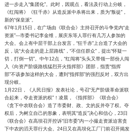
进一步走入“集团化”。此时，因观点，看法及行动上分岐，
《红闯将》《狂千赤》从造反派中杀将出来，质为“叛徒”，
新的“保皇派”。
67年1月15日，在广场由《联合会》主持召开的斗争党内“走
资派”---市委书记李金维，展庆东等人罪行有几万人参加的
大会。会上有中层干部上台发言，“狂千赤”上台造了大会的
反，说“大会走的是上层路线”，“不信任群众”，提出“怀疑一
切，打倒一切”。中午12点，“红闯将”头头又带领一部份人闯
入《向资产阶级路线猛烈开火指挥部》团部，指责“指挥
部”不该参加这样的大会，遭到“指挥部”的强烈反对，双方出
现分岐。
1月22日，《人民日报》发表社论，号召“无产阶级革命派联
合起来，夺走资派的权”！凌晨，《指挥部》《联合会》
《贪下中农联合会》造了市委财、政、文的反并夺了权。夺
权后，为树立自己的形象，表明其“造反”决心和信心，23日
《联合会》在高坝召开控诉“旧市委”内一小撮走资派迫害贪
下中农的滔天罪行大会。24日又在高坝化工厂门前召开揭发