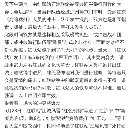
天下午两点，由红联站石油联络站等共同兴举行同样的大
会，会后游行，当游行队伍经过泸州师范门前时，受到红旗
《穷追猛打》人员的冲击，队伍发生混乱，双方也是相互指
责，抓扯，最后大打出手，幸好未发生人员伤亡。
此段时间双方就是这样相互采取谩骂抓扯，或冲击战斗团
部，或冲散游行队伍等“造反”方式攻击对方，而面对这样不
断地摩擦，红联站似乎到了忍无可忍的地步。当天，《红联
站》发出了有6条内容的《严正声明》。其主要内容为：谁
敢用武力左右江城的文化大革命，红联站人誓把谁赶出江
城；谁敢得寸进尺，肆无忌惮地对我们进行挑衅，等待着只
会是无情的痛击，红联站手中的武器定叫谁来得去不得；谁
敢视我们的忍耐为可欺，红联站人的铁拳就认不得谁。最后
强调：以上声明立即生效。
眼看着一场大的冲突将爆发。
6月28日，红联站“江城风雷”“红色机修”等造了“红泸”四中“新
署光”的反。晚9点，红旗“钢铁”“穷追猛打” “红工九一二”等上
百人立即围攻四中，也同样地造了红联站“江城风雷”“死打硬