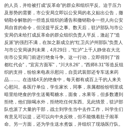
的人员，并给被打成“反革命”的群众和组织平反。迫于压力
及形势的需要，市公安局立即以公安局的名义贴出公告，撤
销勒令解散的一些造反组织的通告和撤销勒令一些人向公安
局自首的命令，但没提平反之事。数天后，驻泸部队与市公
安局仍未给打成反革命的群众组织负责人平反，激起了“造
反派”的强烈不满，在加之新成立的“红卫兵泸州部队”负责人
与市公安局谈判未果，4月29日，“红泸”上千人静坐在大北
街市公安局门前进行绝食斗争。这一行动，立即得到了“首
都红代会”，“宜宾方面军”，“川大8.26”，“西师8.31”等造反组
织的支持，纷纷来电表示慰问，自贡武装部还专车送来药
品……。在连续4天的绝食中，每天都有成百上千的人来关
心慰问。各医疗单位，学生家长，同事，亲属都纷纷明里或
暗里给绝食的学生送葡萄糖水，面食，水果等，但多数遭到
拒绝，他们除喝水外，拒绝吃任何东西。见此情景，驻泸部
队也派了大量的干部，战士到学生当中去作工作，叫学生们
有意见可以提，还可以向中央反映，但不能饿着肚子闹革
命。另一方面，还为学生送水煮饭，并组织了现场医疗队。