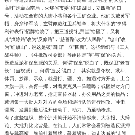
铁》等造反派组织。这些组织工作高举“造反有理”的大旗，
高呼“炮轰西南局，火烧省市委”和“破四旧，立四新”的口
号，活动在全市的大街小巷和各个工矿企业。他们头戴黄军
帽，身穿绿军装，左臂佩戴红卫兵袖章，将大什字的“亨得
利钟表行”招牌给烧了，把三道拐“礼拜堂”给砸了，又将
其“贞静路”改为“反修路”，“慈善路”改为“人民路”，“忠山”改
为“红旗山”，说这是破“四旧”，立“四新”。这些组织与《工人
战斗师》，《斗批改司令部》等组织是“革”与“保”的关系，
既造反派和保皇派的关系。何谓“保皇”说白了，既保卫“老首
长”（当权派）。何谓“造反”说白了，其实就是夺权、揪斗、
体罚、抄家、示众，就是打、砸、抢。如遇对方开会，上台
大旗一展，奋臂一挥，对着麦克风一阵喧哗；或砸烂对方门
窗，冲进对方老窝，抢走宣传器材，办公用品之类的物品；
或调集一大批人对对方的会场和游行队伍进行围攻、冲击、
谩骂、发展到最后说开始动手、动刀、乃至动枪炮。
有了这些组织，整个泸州就开始不清静起来、大字报、大辩
论、大批判比比皆是。在街上，人们常常会看到被造反派押
着头戴高帽，胸前挂着黑牌，敲着锣鼓，边走边喊的“走资