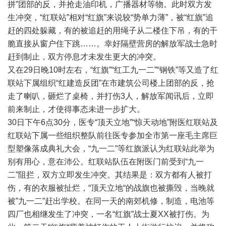
拼”团部的反，并抢走油印机，广播器材等物。此时双方发
生冲突，“红联站”相对“红旗”来说较“势单力薄”，被“红旗”追
赶的四处躲藏，有的被追赶的用绳子从二楼住下吊，有的干
脆直接从窗户住下跳……。幸好隔壁营房的解放军战士急时
赶到制止，双方停息才未发生更大的冲突。
又在29日晚10时左右，“红旗”“红工九一二”“钢铁”等又造了红
联站下属组织“红建造反团”在市建筑公司楼上团部的反，抢
走了喇叭，砸烂了桌椅，并打伤3人，解放军闻讯后，立即
前来制止，才使得事态未进一步扩大。
30日下午6点30分，医专“顶天立地”“惊天动地”附医红联站及
红联站下属一些组织整队前往医专参加全市第一座毛主席巨
型塑像落成典礼大会，“九一二”等红旗派认为红联站此举为
别有用心，意在沛公。红联站队伍在附医门前受到“九一
二”阻拦，双方立即发生冲突。其结果是：双方都有人被打
伤，有的衣服被扯烂，“顶天立地“的战旗也被撕毁，当晚就
被”九一二”赶出学校。在同一天的南郊机修，制造，电池等
四厂也相继发生了冲突，一名“红旗”战士夏XX被打伤。为