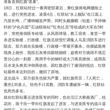
准备直捣红旗“老巢”。
18日，红联站经过一番周密部署后，乘红旗将电网撤除之
机，进行突然进攻。凌晨4点，红联站“水上舰队”在江面上
汽笛长鸣，广播呐喊造声势。同时头戴滕帽（铝盔）手持钢
钎的“泸化兵团”“石油联络站”“红色社员”等组成的大军在5时
许，突然推倒医专砖墙，从风雨球场，教工宿舍，食堂一带
杀进实验楼，行政楼。红旗见状慌忙调集人马及消防车进行
阻击。双方就在实验楼，行政楼一带展开撕杀。你掷硫瓶将
我身上烧伤，我投石灰将你眼睛烧瞎，趁将对方烧得不堪忍
受分心的一刹那，再用手中的钢钎或大刀将其撩倒；或用高
压水龙头将其冲倒再收拾。因红旗进行了顽强的抵抗，红联
站最终未达到目的，撤回了原地。
这次战斗，双方损失也较为严重，就红旗而言，7人死亡，
重伤130多人。轻伤不计其数。消防车遭破坏一辆，红联站
也死伤多名。
就在红联站重点进攻医专的同时，也在沱江大桥曲酒厂，桂
花街，珠子街一带向红旗发起了进攻，与进攻医专的战斗遥