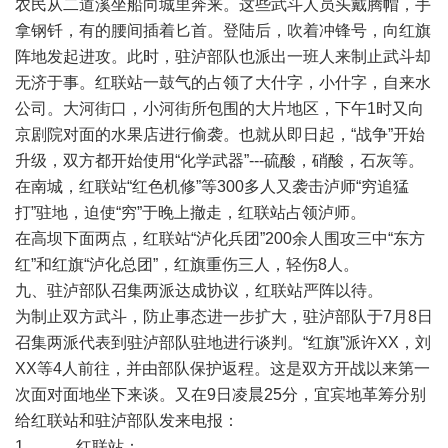
农民从二道溪坐船向城里奔来。这些武斗人员头戴腾帽，手
拿钢钎，有的腰间插着匕首。登陆后，吹着冲锋号，向红旗
阵地发起进攻。此时，驻泸部队也派出一班人来制止武斗却
无济于事。红联站一鼓气的占领了大什字，小什字，自来水
公司。大河街口，小河街所包围的大片地区，下午1时又向
京剧院对面的水果店进行偷袭。也就从即日起，“战争”开始
升级，双方都开始使用“化学武器”---硫酸，硝酸，石灰等。
在南城，红联站“红色机修”等300多人又袭击泸师“穷追猛
打”驻地，迫使“穷”于晚上撤走，红联站占领泸师。
在高坝下面两点，红联站“泸化兵团”200余人围攻三中“东方
红”和红旗“泸化总团”，红旗重伤三人，轻伤8人。
九、驻泸部队召集两派达成协议，红联站严阵以待。
为制止双方武斗，防止事态进一步扩大，驻泸部队于7月8日
召集两派代表到驻泸部队驻地进行谈判。“红旗”派许XX，刘
XX等4人前往，并由部队保护返程。这是双方开战以来第一
次面对面地坐下来谈。又在9日凌晨25分，宜宾地革筹分别
给红联站和驻泸部队发来电报：
1、 红联站：