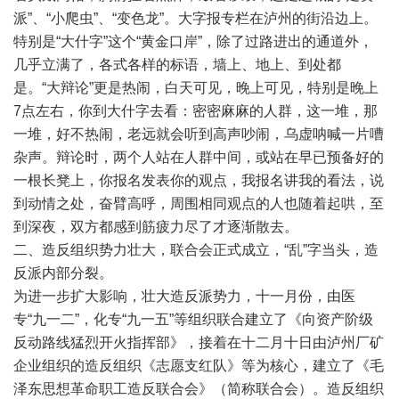
派”、“小爬虫”、“变色龙”。大字报专栏在泸州的街沿边上。
特别是“大什字”这个“黄金口岸”，除了过路进出的通道外，
几乎立满了，各式各样的标语，墙上、地上、到处都
是。“大辩论”更是热闹，白天可见，晚上可见，特别是晚上
7点左右，你到大什字去看：密密麻麻的人群，这一堆，那
一堆，好不热闹，老远就会听到高声吵闹，乌虚呐喊一片嘈
杂声。辩论时，两个人站在人群中间，或站在早已预备好的
一根长凳上，你报名发表你的观点，我报名讲我的看法，说
到动情之处，奋臂高呼，周围相同观点的人也随着起哄，至
到深夜，双方都感到筋疲力尽了才逐渐散去。
二、造反组织势力壮大，联合会正式成立，“乱”字当头，造
反派内部分裂。
为进一步扩大影响，壮大造反派势力，十一月份，由医
专“九一二”，化专“九一五”等组织联合建立了《向资产阶级
反动路线猛烈开火指挥部》，接着在十二月十日由泸州厂矿
企业组织的造反组织《志愿支红队》等为核心，建立了《毛
泽东思想革命职工造反联合会》（简称联合会）。造反组织