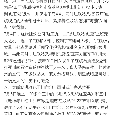
此，第二天“红旗“背着被打伤的工人上街游行抗议，并将称
为是“四厂”暴后指挥的走资派马XX揪上街进行批斗，遭
到“红联站“反对，并保走了马XX。同时红联站又把“四厂”红
旗观点的人全部赶出厂区。紧接着红联站“怒海”“海燕”又抢
占了财贸校。
7月4日，红旗建筑公司“红工九一二”趁红联站“红建”上班无
人之机，抢占了“红建”团部，控制了市建司大楼。而红联站
大量市郊农民则以听领导作报告和抗洪名义也开始陆续进
城。与此同时，红联站又得到消息说“宜宾方面军”和“川大
8.26”已进驻泸州，接着在兰田又发生了红旗石油造反总部
打死川南石油造反联络站工人一名，多人受伤事件。此时泸
州的空气一下紧张起来，双方剑拔弩张，明里或暗里叫劲，
一场更大的冲突不可避免。
八、红联站进驻化工门市部，两派武斗序幕拉开
7月5日晚上，20多个三中的《毛泽东思想红卫兵》和五中
《乾坤赤》红卫兵声称是遵照“红联站”“6.22”声明采取行动
进住了大什字治平路化工门市部。又在凌晨2点左右，在茜
草坝，红联站百余农民到通机校“红泸”“8.26”示威，双方发