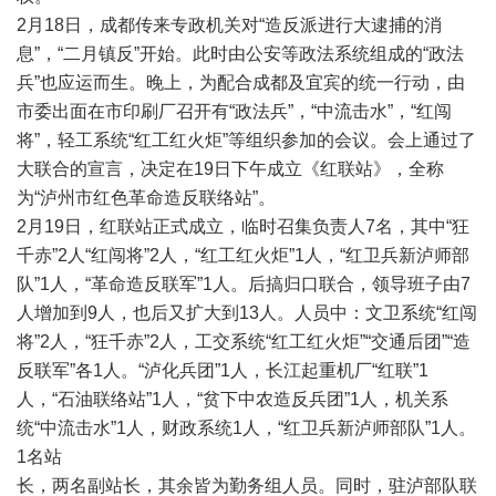
2月18日，成都传来专政机关对“造反派进行大逮捕的消
息”，“二月镇反”开始。此时由公安等政法系统组成的“政法
兵”也应运而生。晚上，为配合成都及宜宾的统一行动，由
市委出面在市印刷厂召开有“政法兵”，“中流击水”，“红闯
将”，轻工系统“红工红火炬”等组织参加的会议。会上通过了
大联合的宣言，决定在19日下午成立《红联站》，全称
为“泸州市红色革命造反联络站”。
2月19日，红联站正式成立，临时召集负责人7名，其中“狂
千赤”2人“红闯将”2人，“红工红火炬”1人，“红卫兵新泸师部
队”1人，“革命造反联军”1人。后搞归口联合，领导班子由7
人增加到9人，也后又扩大到13人。人员中：文卫系统“红闯
将”2人，“狂千赤”2人，工交系统“红工红火炬”“交通后团”“造
反联军”各1人。“泸化兵团”1人，长江起重机厂“红联”1
人，“石油联络站”1人，“贫下中农造反兵团”1人，机关系
统“中流击水”1人，财政系统1人，“红卫兵新泸师部队”1人。
1名站
长，两名副站长，其余皆为勤务组人员。同时，驻泸部队联