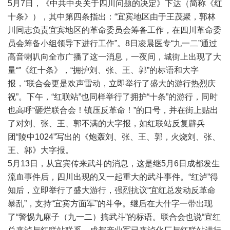
5月7日，《中共中央关于四川问题的决定》下达（简称《红
十条》），其中第四条指出：“宜宾地区由于王茂聚，郭林
川同志负责宜宾地区的革命委员会筹备工作，在四川革命委
员会筹备小组领导下进行工作”。8日凌晨医专“九一二”通过
高音喇叭向全市广播了这一消息，一夜间，城街上出现了大
量“”《红十条》，“拥护刘、张、王、郭”的标语和大字
报，“联合会更是欢声雷动，立即举行了盛大的游行热烈庆
祝”。下午，“红联站”也同样举行了拥护“十条”的游行，同时
也高呼“砸烂联合会！镇压反革命！”的口号，并在街上贴出
了对刘、张、王、郭不满的大字报，如红联站反复辟兵
团“陵中1024”写出的《炮轰刘、张、王、郭，火烧刘、张、
王、郭》大字报。
5月13日，从宜宾传来武斗的消息，这是继5月6日成都发生
流血事件后，四川出现的又一起重大的武斗事件。“红泸”得
知后，立即举行了盛大游行，强烈抗议“宜红总发动反革命
暴乱”，支持“宜宾方面军”的斗争。继后在大什字一带出现
了“警惕九麻子（九一二）搞武斗”的标语。联合会也说“宜红