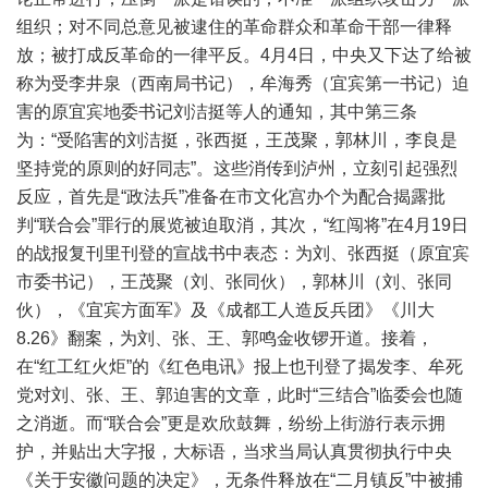
组织；对不同总意见被逮住的革命群众和革命干部一律释
放；被打成反革命的一律平反。4月4日，中央又下达了给被
称为受李井泉（西南局书记），牟海秀（宜宾第一书记）迫
害的原宜宾地委书记刘洁挺等人的通知，其中第三条
为：“受陷害的刘洁挺，张西挺，王茂聚，郭林川，李良是
坚持党的原则的好同志”。这些消传到泸州，立刻引起强烈
反应，首先是“政法兵”准备在市文化宫办个为配合揭露批
判“联合会”罪行的展览被迫取消，其次，“红闯将”在4月19日
的战报复刊里刊登的宣战书中表态：为刘、张西挺（原宜宾
市委书记），王茂聚（刘、张同伙），郭林川（刘、张同
伙），《宜宾方面军》及《成都工人造反兵团》《川大
8.26》翻案，为刘、张、王、郭鸣金收锣开道。接着，
在“红工红火炬”的《红色电讯》报上也刊登了揭发李、牟死
党对刘、张、王、郭迫害的文章，此时“三结合”临委会也随
之消逝。而“联合会”更是欢欣鼓舞，纷纷上街游行表示拥
护，并贴出大字报，大标语，当求当局认真贯彻执行中央
《关于安徽问题的决定》，无条件释放在“二月镇反”中被捕