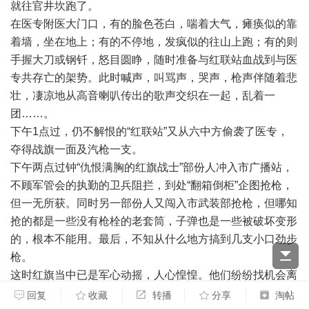
就往官井坎跑了。
在医专附医大门口，有的脸色苍白，喘着大气，瘫痪似的靠
着墙，坐在地上；有的不停地，发疯似的往山上跑；有的则
手握大刀或钢钎，怒目圆睁，随时准备与红联站血战到与医
专共存亡的架势。此时喊声，叫骂声，哭声，枪声伴随着悲
壮，凄凉地从高音喇叭传出的歌声交织在一起，乱着一
团……。
下午1点过，仍不解恨的“红联站”又从六中方偷袭了医专，
夺得战旗一面及汽枪一支。
下午两点过钟“仇恨满胸的红旗战士”部份人冲入市广播站，
不顾军管会的执勤的卫兵阻拦，到处“翻箱倒柜”企图抢枪，
但一无所获。同时另一部份人又闯入市武装部抢枪，但哪知
抢的都是一些没有枪栓的老套筒，子弹也是一些被破坏变形
的，根本不能用。最后，不知从什么地方搞到几支小口劲步
枪。
这时红旗当中已是军心动摇，人心惶惶。他们纷纷找机会离
开泸州。其中有的就在晚上从沱江上游百子图一带，头顶衣
回复
收藏
转播
分享
淘帖