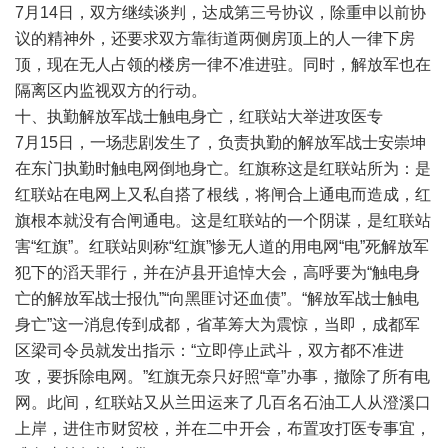
7月14日，双方继续谈判，达成第三号协议，除重申以前协
议的精神外，还要求双方靠街道两侧房顶上的人一律下房
顶，现在无人占领的楼房一律不准进驻。同时，解放军也在
隔离区内监视双方的行动。
十、执勤解放军战士触电身亡，红联站大举进攻医专
7月15日，一场悲剧发生了，负责执勤的解放军战士安崇坤
在东门执勤时触电网倒地身亡。红旗称这是红联站所为：是
红联站在电网上又私自搭了根线，将闸合上通电而造成，红
旗根本就没有合闸通电。这是红联站的一个阴谋，是红联站
害“红旗”。红联站则称“红旗”惨无人道的用电网“电”死解放军
犯下的滔天罪行，并在泸县开追悼大会，高呼要为“触电身
亡的解放军战士报仇”“向黑匪讨还血债”。“解放军战士触电
身亡”这一消息传到成都，省革筹大为震惊，当即，成都军
区梁司令员就发出指示：“立即停止武斗，双方都不准进
攻，要拆除电网。”红旗无奈只好照“章”办事，撤除了所有电
网。此间，红联站又从兰田运来了几百名石油工人从澄溪口
上岸，进住市财贸校，并在二中开会，布置攻打医专事宜，