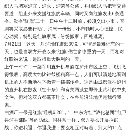
织人马堵塞泸宜，泸永，泸荣等公路，并组织人马把守交通
要道，阻止外来支援红旗的车辆。同时又向红旗发出6条通
令。勒令“红旗”二十一日中午十二时前，必须交出小市，否
则将采取必要行动”。消息一传出，小市顿时人心惶惶，民
心动摇，特别是红旗家属，纷纷搬家，四处逃离。
7月21日，这天，对泸州红旗派来说，可谓是最难记忘的一
天，也是自双方开战以来“红旗”伤亡多惨重的一天，而相对
红联站来说，是取得重大胜利的一天。
上午十时许，一架军用直升机盘旋在泸州市区上空，飞机飞
得很底，高度大约比钟鼓楼稍高一点，人们可以清楚地看到
机上的人不断地往下撒着一摞摞传单。这是由成都派往泸州
的直升机在散发《红十条》和有关两派立即停止武斗的中央
文件。但对这双方都毫不理会，在各前沿阵地仍是我行我
素。
曲酒厂一带是红旗“通机6.28”，“二中东方红”“泸化总团”“红卫
兵泸县部队”等的防线。同往常一样，双方要么开展拉锯
战，你进我退，你退我进；要么相互对峙着，到大约11点