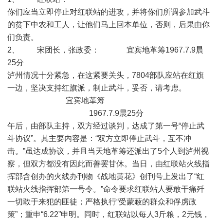
你们应当立即停止对红联站的进攻，并将你们所调参加武斗
的贫下中农和工人，让他们马上回本单位，否则，后果由你
们负责。
2、 宋团长，张政委： 宜宾地革筹1967.7.9晨
25分
泸州情况十分紧急，在这紧要关头，7804部队应站在红旗
一边，坚决支持红旗派，制止武斗，妥否，请考虑。
宜宾地革筹
1967.7.9晨25分
午后，由部队主持，双方经过谈判，达成了第一号“停止武
斗协议”。其主要内容是：“双方立即停止武斗，互不冲
击。”虽达成协议，并且当天地革筹还派出了5个人到泸州视
察，但双方都没有因此而善罢甘休。当日，由红联站火线指
挥部含创办的火线办刊物《战地黄花》创刊号上发出了“红
联站火线指挥部第一号令。”命令要求红联站人要敢干痛歼
一切敢于来犯的匪徒；严格执行“受蒙蔽的群众和俘虏政
策”；重申“6.22”申明。同时，红联站以每人3斤粮，2元钱，