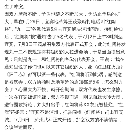
生了冲突。
因双方摩擦不断，予盾也随之不断加大，为防止予盾的扩
大，早在6月29日，宜宾地革筹王茂聚就打电话叫“红闯
将”，“九一二”各派代表5名去宜宾解决泸州问题。接到通知
后，“红闯将”按“通知”去了5名代表，于7月2日上午8时到达
宜宾。7月3日王茂聚召集双方代表正式开会，此时红闯将发
现九一二不按规定将其组织的人拉进会场，于是当面提出意
见：只能是九一二和红闯将的各5名代表开会。王说：“我在
通知里说了你们也可以来其它组织的人，象《红卫红火炬》
《狂千赤》都可以派一些代表。”红闯将听到此话，感到这
是被戏弄，双方协商时及地革筹的通知都是5名，怎么对方
变了？心里大为不快。就开会期间，双方代表也发生摩擦。
一次在宜宾饭馆吃饭，双方不期而遇，刚见面就大吵大闹，
进行围攻辩论，并大打出手，红闯将蒋XX衣服被扯烂。“红
旗”还扬言：“宜宾不是泸州，把昏闯棒（红闯将）赶出宜宾
城。”7月6日，泸州武斗正式开始，加之双方的不满情绪，
会议半途而废。