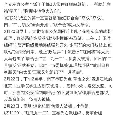
合支左办公室也派了干部3人常住红联站总部，，帮助红联
站“学习”，“撑握斗地争大方向”。
“红联站”成立的第一宣言就是“砸烂联合会”“夺权”“夺权”。
四、“二月镇反”全面开始，“联合会”成为反革命。
2月20日早上，大北街市公安局附近出现了荷枪实弹的武装
戒严，政法系统造反派“政法指挥部”被取缔。上午，红卫兵
组织“向资产阶级反动路线猛烈开火指挥部”的大门被贴上“红
联站”的两张封条。晚上“政法兵”“中流击水”“红闯将”等大批
人马包围了“联合会”‘‘红工九一二”，负责人被捕。泸州的“二
月镇反”正式开始。此时，市委机关“真理战斗队”“敢叫日月
换新天”“向太阳”三家又能组织了“一月革命”。
2月22日，下午2点半，南下串联为点“革命之火”四进江城的
北京工业学院学生孟朝东被捕，并游街示众，送交投监。同
时，泸县“红公安”宣布联合会的下属组织“泸县联合总部”为
反革命组织，负责人被捕。
2月23日，高坝“泸化总团”负责人被捕，小教组
织“1120”，“红教九一二”，宣布为右派组织，反革命组