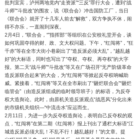
批判宜宾，泸州两地党内“走资派”“三反”罪行大会，遭到“战
斗师”“斗批改”的围攻，说《联合会》冲击国防工厂，当日
《联合会》就开了十几车人前去“解救”，双方争执不休，闹
得不亦乐，一直闹到深夜。
2月4日，“联合会，“”指挥部‘’等组织在公安校礼堂开会，谈
如何巩固夺得的财、政、文大权问题。下午，“红闯将”，“狂
千赤”等在全市大街小巷刷出了“造反派必须大乱”，“越乱越
好”的大标语，同时也写出了“夺权、夺权、再夺权”的大字
报。第二天“战斗师”“斗批改”等又在广场召开“无产阶级革命
造反派联合起来”的大会，为“红闯将”等掀起反夺权呐喊助
威。紧接着，“红闯将”等又在全市刷出了“砸烂联合会”“砸烂
临管会”（由造反派组成的临时领导班子）的标语，为反夺
权大造舆论。此时，由原机关造反派观点“战恶风”分化出来
的市级机关组织—“中流击水”应运而生。
2月11日，为进一步为反夺权造舆论，表明自己反夺权的观
点，“红闯将”在第二期《红闯将》报上刊出了通栏大标语“江
城造反派必须大乱！不乱不行！越乱越好！”的文章。提