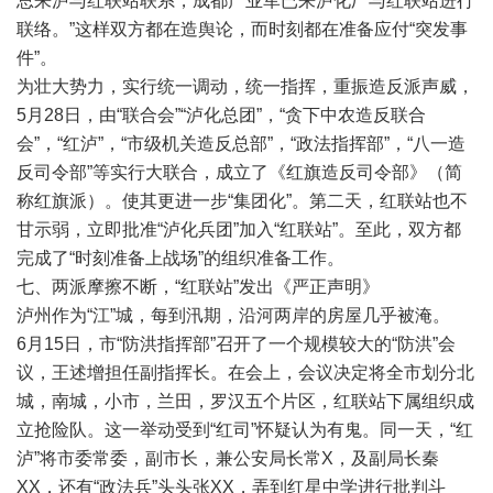
总来泸与红联站联系，成都产业军已来泸化厂与红联站进行
联络。”这样双方都在造舆论，而时刻都在准备应付“突发事
件”。
为壮大势力，实行统一调动，统一指挥，重振造反派声威，
5月28日，由“联合会”“泸化总团”，“贪下中农造反联合
会”，“红泸”，“市级机关造反总部”，“政法指挥部”，“八一造
反司令部”等实行大联合，成立了《红旗造反司令部》（简
称红旗派）。使其更进一步“集团化”。第二天，红联站也不
甘示弱，立即批准“泸化兵团”加入“红联站”。至此，双方都
完成了“时刻准备上战场”的组织准备工作。
七、两派摩擦不断，“红联站”发出《严正声明》
泸州作为“江”城，每到汛期，沿河两岸的房屋几乎被淹。
6月15日，市“防洪指挥部”召开了一个规模较大的“防洪”会
议，王述增担任副指挥长。在会上，会议决定将全市划分北
城，南城，小市，兰田，罗汉五个片区，红联站下属组织成
立抢险队。这一举动受到“红司”怀疑认为有鬼。同一天，“红
泸”将市委常委，副市长，兼公安局长常X，及副局长秦
XX，还有“政法兵”头头张XX，弄到红星中学进行批判斗