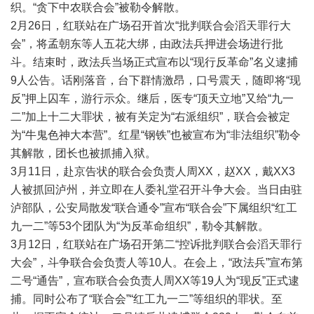
织。“贪下中农联合会”被勒令解散。
2月26日，红联站在广场召开首次“批判联合会滔天罪行大
会”，将孟朝东等人五花大绑，由政法兵押进会场进行批
斗。结束时，政法兵当场正式宣布以“现行反革命”名义逮捕
9人公告。话刚落音，台下群情激昂，口号震天，随即将“现
反”押上囚车，游行示众。继后，医专“顶天立地”又给“九一
二”加上十二大罪状，被有关定为“右派组织”，联合会被定
为“牛鬼色神大本营”。红星“钢铁”也被宣布为“非法组织”勒令
其解散，团长也被抓捕入狱。
3月11日，赴京告状的联合会负责人周XX，赵XX，戴XX3
人被抓回泸州，并立即在人委礼堂召开斗争大会。当日由驻
泸部队，公安局散发“联合通令”宣布“联合会”下属组织“红工
九一二”等53个团队为“为反革命组织”，勒令其解散。
3月12日，红联站在广场召开第二“控诉批判联合会滔天罪行
大会”，斗争联合会负责人等10人。在会上，“政法兵”宣布第
二号“通告”，宣布联合会负责人周XX等19人为“现反”正式逮
捕。同时公布了“联合会”“红工九一二”等组织的罪状。至