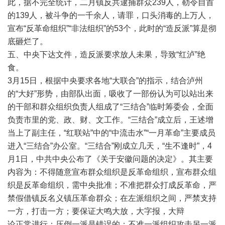
此，据不完全统计，二月镇反共逮捕群众239人，勒令自首
的139人，被斗争的一千余人，请罪，口头消毒的上万人，
宣布“反革命组织”“非法组织”的53个，此时的“造反派”算是彻
底砸烂了。
五、中央下达文件，造反派要求放人未果，导致“红泸”绝
食。
3月15日，根据中央要求各地“大联合”的指示，结合泸州
的“大好”形势，由部队出面，吸收了一部份认为可以站出来
的干部和群众组织负责人组成了“三结合”临时筹委会，全面
负责市里的党、政、财、文工作。“三结合”成立后，王述增
当上了副主任，“红联站”中的“中流击水”“一月革命”主要成员
进入“三结合”办公室。“三结合”刚成立几天，“生不逢时”，4
月1日，中共中央公布了《关于安徽问题的决定》。其主要
内容为：不得随意宣布群众组织是反革命组织，宣布群众组
织是反革命组织，需中央批准；不准把群众打成反革命，严
禁假借镇反名义镇压革命群众；在左派组织之间，严禁支持
一方，打击一方；要保证大鸣大放，大字报，大辩
论正常进行；压倒一派是错误的；不准一派组织攻击另一派