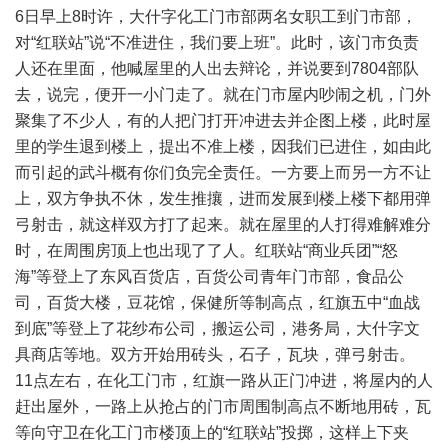
6日早上8时许，大什字化工门市部两名女职工到门市部，
对“红联站”说“不准进住，我们要上班”。此时，该门市负责
人还在里面，他喊屋里的人出去辩论，并说要到7804部队
去，说完，便开一小门走了。就在门市屋内吵闹之机，门外
聚集了不少人，有的人把门打开冲进去并企图上楼，此时屋
里的学生退到楼上，提出不准上楼，因我们已进住，如由此
而引起的武斗概有你们负完全责任。一方要上而另一方不让
上，双方争执不休，发生推攘，进而发展到楼上楼下都用弹
弓射击，就这样双方打了起来。就在屋里的人打得难解难分
时，在周围房顶上也出现了了人。红联站“商业兵团”“怒
海”等登上了东风百货店，百货公司青年门市部，食品公
司，百货大楼，豆花馆，保健所等制高点，红旗五中“血战
到底”等登上了花纱布公司，搬运公司，港务局，大什字文
具商店等地。双方开始用砖头，石子，瓦块，弹弓射击。
11点左右，在化工门市，红旗一路从正门冲进，将屋内的人
赶出屋外，一路上从抢占的门市周围制高点不断地用砖，瓦
等向守卫在化工门市楼顶上的“红联站”投掷，这样上下夹