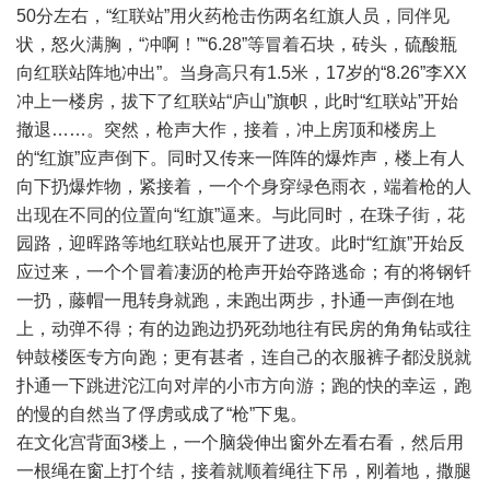
50分左右，“红联站”用火药枪击伤两名红旗人员，同伴见
状，怒火满胸，“冲啊！”“6.28”等冒着石块，砖头，硫酸瓶
向红联站阵地冲出”。当身高只有1.5米，17岁的“8.26”李XX
冲上一楼房，拔下了红联站“庐山”旗帜，此时“红联站”开始
撤退……。突然，枪声大作，接着，冲上房顶和楼房上
的“红旗”应声倒下。同时又传来一阵阵的爆炸声，楼上有人
向下扔爆炸物，紧接着，一个个身穿绿色雨衣，端着枪的人
出现在不同的位置向“红旗”逼来。与此同时，在珠子街，花
园路，迎晖路等地红联站也展开了进攻。此时“红旗”开始反
应过来，一个个冒着凄沥的枪声开始夺路逃命；有的将钢钎
一扔，藤帽一甩转身就跑，未跑出两步，扑通一声倒在地
上，动弹不得；有的边跑边扔死劲地往有民房的角角钻或往
钟鼓楼医专方向跑；更有甚者，连自己的衣服裤子都没脱就
扑通一下跳进沱江向对岸的小市方向游；跑的快的幸运，跑
的慢的自然当了俘虏或成了“枪”下鬼。
在文化宫背面3楼上，一个脑袋伸出窗外左看右看，然后用
一根绳在窗上打个结，接着就顺着绳往下吊，刚着地，撒腿