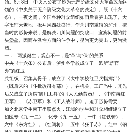
始。8月8日，中央又公布了称为无产阶级文化大革命政治纲
领的《中央关于无产阶级文化大革命的决定》。既《十六
条》。一夜之间，全国各种群众组织如雨后春笋出现了。大
字报铺天盖地，揪斗风四处盛行。作为川南重镇的泸州，按
当时的形势来说，是解决四川问题的突破口---宜宾问题的前
头堡垒。因而在派性方面的斗争中，显为更为突出，更为激
烈。
一． 两派诞生，观点不一，是“革”与“保”的关系
中央《十六条》公布后，泸州各学校成立了一派所谓“官
办”的红卫
兵组织，召集其骨干，成立了《大中学校红卫兵指挥部》
（既后来的《斗批改司令部》）。在机关、工厂当中，其先
后又成立了所谓“御用工具”的《人民勤劳员》，《中南海红
卫军》，《赤卫军》和《工人战斗师》。迫于形势需要，
加之北京学生南下串联点火，江城的学生和群众相继建立了
如医专《九·一二》，化专《九·一五》，一中《红铁骑》，
六中《东方红》，《红闯将》，五中《狂千赤》，红中《钢