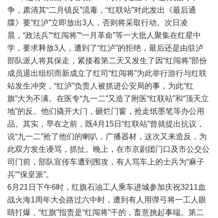
争，肃清其“二月镇反”流毒，“红联站”对此发出《最后通
牒》要“红泸”立即放出3人，否则将采取行动。次日凌
晨，“政法兵”“红闯将”“一月革命”等一大批人聚集在红星中
学，要求释放3人，遭到了“红泸”的拒绝，最后还是由驻泸
部队派人将其保走，紧接着第二天又发生了因“红闯将”部份
成员退出组织而新成立了红司“红闯将”为此举行游行与红联
站发生冲突，“红泸”负责人被抓进公安局的事，为此“红
旗”大为不满。在医专“九一二”又造了附医“红联站”和“顶天立
地”的反。他们撬开大门，砸烂门窗，抢走纸墨笔等办公用
品。其实，早在之前，既4月15日“红联站”曾就提出抗议，
说“九一二”抢了他们的喇叭，广播器材，这次又来造反，为
此双方发生谩骂，抓扯。晚上，在市京剧团门口及市公交公
司门前，部队宣传车遭到围攻，有人骂车上的士兵为“麻子
兵”“保皇派”。
6月21日下午6时，红旗石油工人乘车进城参加庆祝3211血
战火海1周年大会路过六中时，遭到有人用弹弓将一工人眼
睛打爆，“红旗”指责是“红闯将”干的，畜意挑起事端。第二