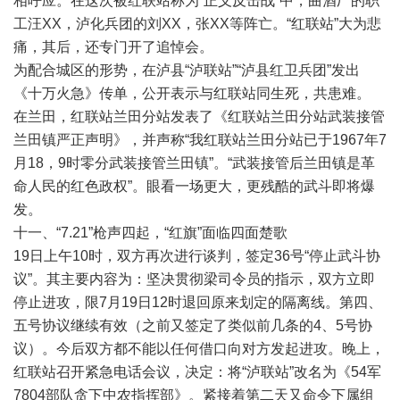
相呼应。在这次被红联站称为“正义反击战”中，曲酒厂的职
工汪XX，泸化兵团的刘XX，张XX等阵亡。“红联站”大为悲
痛，其后，还专门开了追悼会。
为配合城区的形势，在泸县“泸联站”“泸县红卫兵团”发出
《十万火急》传单，公开表示与红联站同生死，共患难。
在兰田，红联站兰田分站发表了《红联站兰田分站武装接管
兰田镇严正声明》，并声称“我红联站兰田分站已于1967年7
月18，9时零分武装接管兰田镇”。“武装接管后兰田镇是革
命人民的红色政权”。眼看一场更大，更残酷的武斗即将爆
发。
十一、“7.21”枪声四起，“红旗”面临四面楚歌
19日上午10时，双方再次进行谈判，签定36号“停止武斗协
议”。其主要内容为：坚决贯彻梁司令员的指示，双方立即
停止进攻，限7月19日12时退回原来划定的隔离线。第四、
五号协议继续有效（之前又签定了类似前几条的4、5号协
议）。今后双方都不能以任何借口向对方发起进攻。晚上，
红联站召开紧急电话会议，决定：将“泸联站”改名为《54军
7804部队贪下中农指挥部》。紧接着第二天又命令下属组