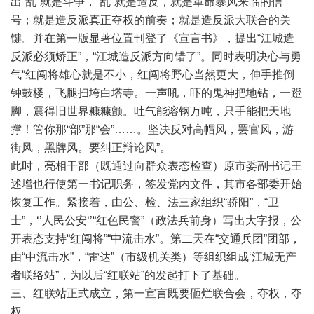
出“乱”就是斗争，“乱”就是造反，就是革命暴风来临的信
号；就是造反派真正夺权的前奏；就是造反派大联合的关
键。并在第一版显著位置刊登了《宣言书》，提出“江城造
反派必须矫正”，“江城造反派方向错了”。同时表明决心与勇
气“红闯将雄心就是不小，红闯将野心当然更大，伸手推倒
钟鼓楼，飞腿扫垮白塔寺。一声吼，吓的鬼神把地钻，一蹬
脚，震得旧世界糠糠颤。吐气能溶钢万吨，只手能把天地
撑！管你那“部”那“会”……。坚决反对高帽风，罢官风，游
街风，黑牌风。要纠正辩论风”。
此时，亮相干部（既通过向群众表态检查）原市委副书记王
述增也行使第一书记职务，签发党内文件，其市各部委开始
恢复工作。紧接着，由公、检、法三家组织“骄阳”，“卫
士”，‘’人民公安‘’“红色民警”（政法兵前身）写出大字报，公
开表态支持“红闯将”“中流击水”。第二天在“交通兵团”团部，
由“中流击水”，“雷达”（市级机关类）等组织组成‘江城无产
者联络站”，为以后“红联站”的发起打下了基础。
三、红联站正式成立，第一宣言既要砸烂联合会，夺权，夺
权。