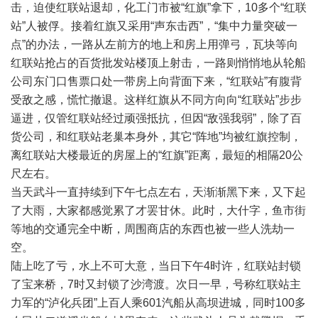
击，迫使红联站退却，化工门市被“红旗”拿下，10多个“红联
站”人被俘。接着红旗又采用“声东击西”，“集中力量突破一
点”的办法，一路从左前方的地上和房上用弹弓，瓦块等向
红联站抢占的百货批发站楼顶上射击，一路则悄悄地从轮船
公司东门口售票口处一带房上向背面下来，“红联站”有腹背
受敌之感，慌忙撤退。这样红旗从不同方向向“红联站”步步
逼进，仅管红联站经过顽强抵抗，但因“敌强我弱”，除了百
货公司，和红联站老巢本身外，其它“阵地”均被红旗控制，
离红联站大楼最近的房屋上的“红旗”距离，最短的相隔20公
尺左右。
当天武斗一直持续到下午七点左右，天渐渐黑下来，又下起
了大雨，大家都感觉累了才罢甘休。此时，大什字，鱼市街
等地的交通完全中断，周围商店的东西也被一些人洗劫一
空。
陆上吃了亏，水上不可大意，当日下午4时许，红联站封锁
了宝来桥，7时又封锁了沙湾渡。次日一早，号称红联站主
力军的“泸化兵团”上百人乘601汽船从高坝进城，同时100多