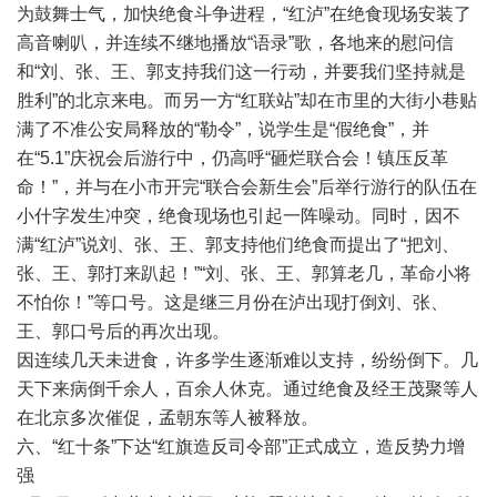
为鼓舞士气，加快绝食斗争进程，“红泸”在绝食现场安装了
高音喇叭，并连续不继地播放“语录”歌，各地来的慰问信
和“刘、张、王、郭支持我们这一行动，并要我们坚持就是
胜利”的北京来电。而另一方“红联站”却在市里的大街小巷贴
满了不准公安局释放的“勒令”，说学生是“假绝食”，并
在“5.1”庆祝会后游行中，仍高呼“砸烂联合会！镇压反革
命！”，并与在小市开完“联合会新生会”后举行游行的队伍在
小什字发生冲突，绝食现场也引起一阵噪动。同时，因不
满“红泸”说刘、张、王、郭支持他们绝食而提出了“把刘、
张、王、郭打来趴起！”“刘、张、王、郭算老几，革命小将
不怕你！”等口号。这是继三月份在泸出现打倒刘、张、
王、郭口号后的再次出现。
因连续几天未进食，许多学生逐渐难以支持，纷纷倒下。几
天下来病倒千余人，百余人休克。通过绝食及经王茂聚等人
在北京多次催促，孟朝东等人被释放。
六、“红十条”下达“红旗造反司令部”正式成立，造反势力增
强