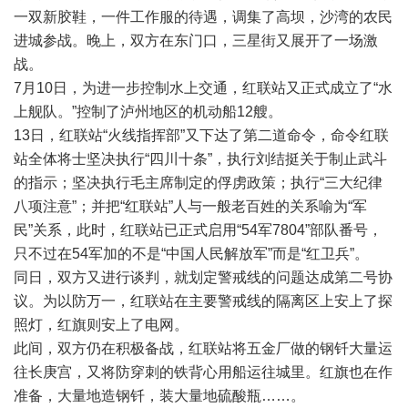
一双新胶鞋，一件工作服的待遇，调集了高坝，沙湾的农民
进城参战。晚上，双方在东门口，三星街又展开了一场激
战。
7月10日，为进一步控制水上交通，红联站又正式成立了“水
上舰队。”控制了泸州地区的机动船12艘。
13日，红联站“火线指挥部”又下达了第二道命令，命令红联
站全体将士坚决执行“四川十条”，执行刘结挺关于制止武斗
的指示；坚决执行毛主席制定的俘虏政策；执行“三大纪律
八项注意”；并把“红联站”人与一般老百姓的关系喻为“军
民”关系，此时，红联站已正式启用“54军7804”部队番号，
只不过在54军加的不是“中国人民解放军”而是“红卫兵”。
同日，双方又进行谈判，就划定警戒线的问题达成第二号协
议。为以防万一，红联站在主要警戒线的隔离区上安上了探
照灯，红旗则安上了电网。
此间，双方仍在积极备战，红联站将五金厂做的钢钎大量运
往长庚宫，又将防穿刺的铁背心用船运往城里。红旗也在作
准备，大量地造钢钎，装大量地硫酸瓶……。