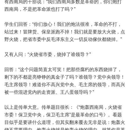
有西南局的干部说：“我们西南局多数是革命的，你们炮打
西南局，不是把革命派也打了吗？”
学生们回答：“你们放心！我们的炮法很准，革命的不打，
站过来！冒牌货、保皇派跑不掉！我们就是要放大火烧，点
野火烧，把省市委中反毛泽东主义一切反动傢伙都烧掉。”
又有人问：“火烧省市委，烧掉了谁领导？”
回答：“这个问题简直太可笑！把那些腐朽的东西烧掉了，
剩下的不都是亮铮铮的真金子了吗？谁领导？党中央领导！
毛主席领导！难道你不高兴党中央、毛主席的领导，而高兴
被一些混进党内的走资派、王八蛋领导吗？”
以上是传单大意。传单题目很长：《“炮轰西南局，火烧省
市委！保卫党中央，保卫毛主席”是最革命的口号》。看题
目似乎是要讲什么道理，但其实翻来覆去无非是说：炮轰火
烧不需要理由，炮轰火烧就是炮轰火烧的理由。就算你是革