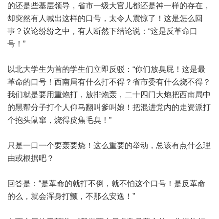
的还是些基层领导，省市一级大官儿都还是神一样的存在，
却突然有人喊出这样的口号，太令人震惊了！这是怎么回
事？议论纷纷之中，有人断然下结论说：“这是反革命口
号！”
以北大学生为首的学生们立即反驳：“你们放臭屁！这是最
革命的口号！西南局有什么打不得？省市委有什么烧不得？
我们就是要用重炮打，放排炮轰，二十四门大炮把西南局中
的黑帮分子打个人仰马翻叫爹叫娘！把混进党内的走资派打
个抱头鼠窜，烧得皮焦毛臭！”
只是一口一个要轰要烧！这么重要的举动，总该有点什么理
由或根据吧？
回答是：“是革命的就打不倒，就不怕这个口号！是反革命
的么，就会浑身打颤，不那么安逸！”