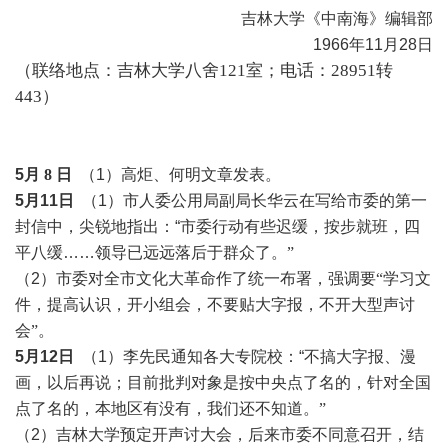
吉林大学《中南海》编辑部
1966年11月28日
（
联络地点
：
吉林大学八舍
121室
；
电话
：
28951转
443
）
5月
8
日
（1）高炬、何明文章发表。
5月11日
（1）市人委公用局副局长华云在写给市委的第一
封信中，尖锐地指出：“市委行动有些迟缓，按步就班，四
平八缓……
领导已远远落后于群众了。
”
（2）
市委对全市文化大革命作了统一布署，强调要
“学习文
件，提高认识，开小组会，不要贴大字报，不开大型声讨
会”。
5月12日
（1）李先民通知各大专院校：“不搞大字报、漫
画，以后再说；
目前批判对象是按中央点了名的，针对全国
点了名的，本地区有没有，我们还不知道。
”
（2）吉林大学预定开声讨大会，后来市委不同意召开，结