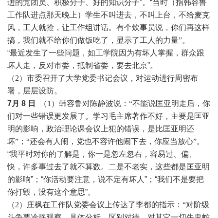
进的党团员、积极分子、好的知识分子”。“当时（指韩容鲁
工作队进点那天晚上）
学生不叫进去，不叫上台，不给麦克
风，工人就抢，让工作组讲话。有个炊事员说，你们再这样
搞，我们就不给你们做饭吃了，显示了工人的力量
”
。
“最近发生了一些问题，如工学院因为有坏人掌握，群众跟
坏人走，反对市委，抵制省委，要去北京”。
（
2）市委召开了大学党委
书记会议，对运动进行周密布
署，层层设防。
7月 8 日
（
1）
韩
容鲁对陈静波说：
“不能说匡亚明走后，你
们对一些错误更发展了。学习毛主席著作不好，主要是匡亚
明的影响，政治理论课会议上犯的错误，是比匡亚明还
坏”；“还会有人闹，党也不容许他闹下去，你应当放心”。
“我平时对你的了解是，你一是忽左忽右，容易过、偏、
快，许多事过去了就不算数。二是不老实，这些都是匡亚明
的影响”；“你活动要注意，说不定有坏人”；“我们不是要把
你打毁，没有这个意思”。
（
2）庄枫在工作队党委会议上传达了李都的指示：“对阶级
斗争要冷静观察，具体分析，区别对待，对其它一切牛鬼蛇