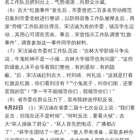
名工作队员挤到台上，气势汹汹，向群众示威。
（6）
吉大
“红旗事件”发生后，市委曾把二百多名劳动模范
召集到市委党校进行
整
训，以防韩容鲁工作队被撵走后，再
派
“劳模”工作队前往弹压。宋
洁涵为首的市委，镇压学生运
动，其用心可谓良苦矣。事后，宋曾指示工作队调查“红旗
事件”，调查参加这一事件同学的材料。
（7）宋洁涵在市委对工作队员说：“吉林大学阶级斗争尖
说，牛鬼蛇神不是一小撮，吉林大学领导也有问题”，“这些
阶级敌人决不会等着我们整他，有的退却，有的隐
蔽。”后，宋洁涵赶到吉大，对刘靖、何礼说：“这就是打着
红旗反红旗，你们看到没有？”“小兔崽子，叫你们闹，还要
罢我的官”！“李一平不能领导你们，我领导你们！”
（8）省市委在群众压力下，宣布陈静波停职反省。
6月22日
（1）宋洁涵在省委二届十七次会议上说：“我们要
反击，但现在还不是时候”，“何时反击，要看火候”；
吉
大
“坏人操纵了群众”，“坏人首先把电话、广播都占
了”，“坏学生团结了一把人”，“敌人早有准备，采取多种办