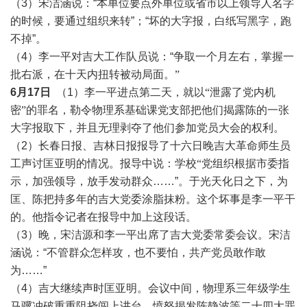
（3）宋洁涵说：“本单位要点外单位或省市以上领导人名字
的时候，要通过组织来转”；“坏的大字报，白纸写黑字，跑
不掉”。
（4）李一平对吉大工作队员说：“争取一个月左右，掌握一
批右派，在十天内扭转被动局面。
”
6月17日
（1）
李一平进点第二天，就以
“泄露了党内机
密”的罪名，勒令物理系基础课党支部把他们揭露陈的一张
大字报取下，并且无理剥夺了他们参加党员大会的权利。
（2）长春日报、吉林日报报导了十六日晚吉大革命师生员
工声讨匡亚明的情况。报导中说：
学校
“党组织根据市委指
示，加强领导，放手发动群众
……”。于光天化日之下，为
匡、陈把持多年的吉大党委涂脂抹粉。这个坏事是李一平干
的。他指令记者在报导中加上这段话。
（3）晚，宋洁源和李一平出席了吉大党委常委会议。宋洁
涵说：“不管群众怎样攻，也不要怕，共产党员敢作敢
为……”
（4）吉大继续声时匡亚明。会议中间，物理系三年级学生
马骥冲破重重阻挠闯
上讲台，愤怒揭发陈静波等二十四大罪