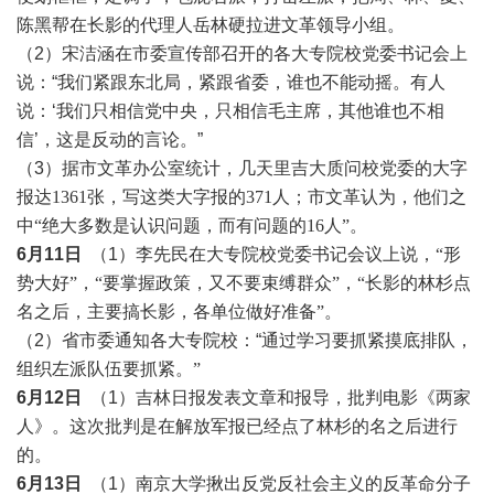
陈黑帮在长影的代理人岳林硬拉进文革领导小组。
（2）宋洁涵在市委宣传部召开的各大专院校党委书记会上
说：“我们紧跟东北局，紧跟省委，谁也不能动摇。有人
说：‘我们只相信党中央，只相信毛主席，其他谁也不相
信’，这是反动的言论。”
（3）
据市文革办公室统计，几天里吉大质问校党委的大字
报达
1361张，写这类大字报的371人
；
市文革认为，他们之
中
“
绝
大多数是认识问题，而有问题的
16人”。
6月11日
（1）李先民在大专院校党委书记会议
上说，
“形
势大好”，“要掌握政策，又不要束缚群众”，“长影的林杉点
名之后，主要搞长影，各单位做好准备”
。
（2）省市委通知各大专院校：“
通过学习要抓紧摸底排队，
组织左派队伍要抓紧。
”
6月12日
（1）吉林日报发表文章和报导，批判电影《两家
人》。这次批判是在解放军报已经点了林杉的名之后进行
的。
6月13日
（1）南京大学揪出反党反社会主义的反革命分子