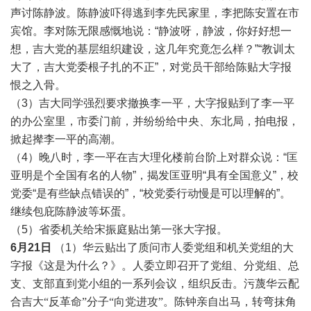
声讨陈静波。陈静波吓得逃到李先民家里，李把陈安置在市
宾馆。李对陈无限感慨地说：“静波呀，静波，你好好想一
想，吉大党的基层组织建设，这几年究竟怎么样？”“教训太
大了，吉大党委根子扎的不正”，对党员干部给陈贴大字报
恨之入骨。
（3）吉大同学强烈要求撤换李一平，大字报贴到了李一平
的办公室里，市委门前，并纷纷给中央、东北局，拍电报，
掀起撵李一平的高潮。
（4）晚八时，李一平在吉大理化楼前台阶上对群众说：“匡
亚明是个全国有名的人物”，揭发匡亚明“具有全国意义”，校
党委“是有些缺点错误的”，“校党委行动慢是可以理解的”。
继续包庇陈静波等坏蛋。
（5）省委机关给宋振庭贴出第一张大字报。
6月21日
（1）华云贴出了质问市人委党组和机关党组的大
字报《这是为什么？
》。人委立即召开了党组、分党组、总
支、支部直到党小组的一系列会议，组织反击。污蔑华云配
合吉大
“反革命”分子“向党进攻”。陈
钟
亲自出马，转弯抹角