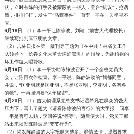
状，立时有陈的打手及被蒙蔽的一些人，登台
“抗议”
，
抢话
筒，推推打打，发生了
“马骥事件”，而李一平在一边坐视不
管。
6月18日
（1）李一平让陈静波、刘靖（前吉大代理校长）
继续写批判匡亚明的文章。
（2）吉林日报在第一版刊登了题为《在中共吉林省委工作
队领导下，长春文化大革命汹涌澎湃》的报导，为胡绍祖的
坏工作组大唱赞歌。
6月19日
（1）
李一平协助陈静波召开了一个全校党员大
会，让陈再次作检查。李一平说，陈静波动的
“我都同意”。
并说，“匡亚明就是匡亚明，不是张亚明，李亚明，各有各
的帐”。一再强调要“保守秘密”
。
6月20日
（1）
吉大物理系党总支书记温希凡在群众的强大
压力下，写出了题为《请看陈静波的言行》的大字报，问李
一平是否可以贴，李回答说
“等等”。随后便大叫，党员干部
站出来揭发陈静波是“变节行为”。
（2）揭发陈静波的大字报越来越多。群情激情，强烈要求