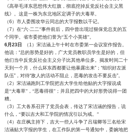
《高举毛泽东思想伟大红旗，彻底挖掉反党反社会主义黑
线》。这是一株为东北地区定调子的大毒草。
（6）市人委围攻华云同志的大字报数以千记。
（7）
在
“六
·
二二
”事件前后，四中曾出现过狠保党总支的五
个同学。省市委把他们誉为“五个小英雄”
。
6月23日
（1）宋洁涵上午十时在市委第一会议室作报告。
他说：“总的形势是好的，广大党员教职员学生是好的，但
他们当中反党反社会主义分子比其他单位多。揭发时间二十
天到一个月，什么坏东西都要让他暴露出来”；“组织好左派
队伍”，对待“敌人的活动不阻止，恶毒的攻击不要反击”。
（2）
宋洁涵跑到工学院把吉大学生给他贴的大字报说成
是
“大毒草”，“恶毒得很”
；并且把四中的大好形势说得一团
糟。
（3）
工大各系召开了党员会表，传达了宋洁涵的报告，说
什么，
“要以吉大和工学院的情况引以为戒。”
（4）
在庄枫主持下，吉大一些人斗争了吕瑞卿等三名给宋
洁涵贴大字报的学生，在工作队的第一号通知中，委婉地把