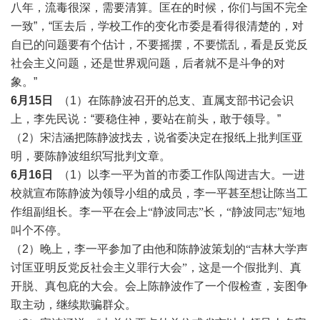
八年，流毒很深，需要清算。匡在的时候，你们与国不完全
一致”，“匡去后，学校工作的变化市委是看得很清楚的，对
自已的问题要有个估计，不要摇摆，不要慌乱，看是反党反
社会主义问题，还是世界观问题，后者就不是斗争的对
象。”
6月15日
（1）在陈静波召开的总支、直属支部书记会识
上，李先民说：“要稳住神，要站在前头，敢于领导。”
（2）宋洁涵把陈静波找去，说省委决定在报纸上批判匡亚
明，要陈静波组织写批判文章。
6月16日
（1）以李一平为首的市委工作队闯进吉大。一进
校就宣布陈静波为领导小组的成员，
李一平甚至想让陈当工
作组副组长。李一平在会上
“静波同志”长，“静波同志”短地
叫个不停。
（2）
晚上，李一平参加了由他和陈静波策划的
“吉林大学声
讨匡亚明反党反社会主义罪行大会”，这是一个假批判、真
开脱、真包庇的大会。会上陈静波作了一个假检查，妄图争
取主动，继续欺骗群众。