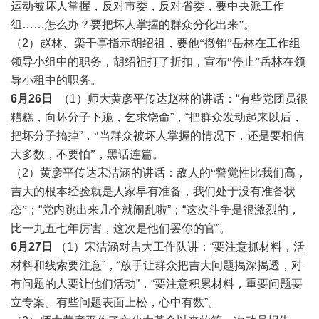
运动被坏人掌握，反对市委，反对省委，要中央派工作
组
……
怎么办？要把坏人掌握的群众分化出来
”。
（2）
赵林、栾干亭指示胡绍祖，要他
“撤销”岳林在工作组
领导小组中的职务，胡绍祖打了折扣，宣布“停止”岳林在领
导小租中的职务。
6月26日
（1）师大黄彦平传达赵林的讲话：“有些党团员很
糟糕，向坏分子下跪，乞求饶命”，“把群众发动起来以后，
把坏分子搞掉”
，
“当群众被坏人掌握的
情况
下，还是要相信
大多数，不要怕
”，黑话连篇。
（2）黄彦平传达宋洁涵的讲话：
敌人的
“警觉性比我们高，
吉大的根本经验就是人家早有准备，我们处于没有准备状
态”
；“党内跳出来几个就闹乱啦”；“这次斗争是很激烈的，
比一九五七年厉害，这次是他们罢你的官”。
6月27日
（1）宋洁涵对吉大工作队讲：“要注意抓材料，活
材料和线索要注意”，“放手让群众把吉大问题揭深揭透，对
有问题的人要让他们活动”，“要注意积累材料，重要问题要
立专案。有些问题表面上松，心中有数”。