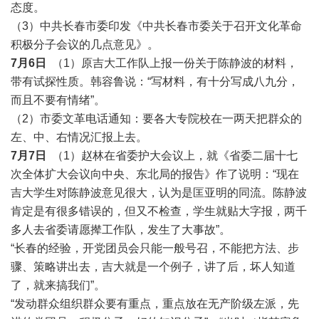
态度。
（3）中共长春市委印发《中共长春市委关于召开文化革命
积极分子会议的几点意见》。
7月6日
（1）原吉大工作队上报一份关于陈静波的材料，
带有试探性质。韩容鲁说：“写材料，有十分写成八九分，
而且不要有情绪”。
（2）市委文革电话通知：要各大专院校在一两天把群众的
左、中、右情况汇报上去。
7月7日
（1）赵林在省委护大会议上，就《省委二届十七
次全体扩大会议向中央、东北局的报告》作了说明：“现在
吉大学生对陈静波意见很大，认为是匡亚明的同流。陈静波
肯定是有很多错误的，但又不检查，学生就贴大字报，两千
多人去省委请愿撵工作队，发生了大事故”。
“长春的经验，开党团员会只能一般号召，不能把方法、步
骤、策略讲出去，吉大就是一个例子，讲了后，坏人知道
了，就来搞我们”。
“发动群众组织群众要有重点，重点放在无产阶级左派，先