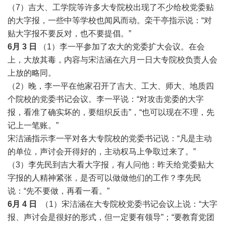
（7）吉大、工学院等许多大专院校出现了不少给校党委贴
的大字报，一些中等学校也闻风而动。栾干亭指示说：“对
贴大字报不要反对，也不要提倡。”
6月
3
日
（1）李一平参加了农大的党委扩大会议。在会
上，大放其毒，内容与宋洁涵在六月一日大专院校负责人会
上放的略同。
（2）晚，李一平在他家召开了吉大、工大、师大、地质四
个院校的党委书记会议。李一平说：“对攻击党委的大字
报，看准了确实坏的，要组织反击”，“也可以现在不理，先
记上一笔账。”
宋洁涵指示李一平对各大专院校的党委书记说：“凡是主动
的单位，声讨会开得好的，主动权马上争取过来了。”
（3）李先民到吉大看大字报，有人问他：昨天给党委贴大
字报的人精神紧张，是否可以做做他们的工作？李先民
说：“先不要做，再看一看。”
6月
4
日
（1）宋洁涵在大专院校党委书记会议上说：“大字
报、声讨会是很好的形式，但一定要有领导”；“要教育党团