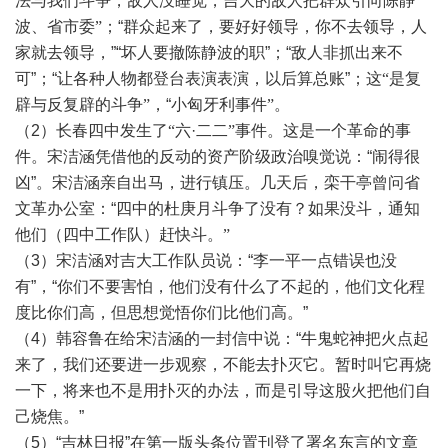
法与我们斗争，敌人没睡觉，吉大的敌人把群众引向陈静
波、省市委”
；“群众起来了，要好好领导，你不去领导，人
家就去领导，”“坏人要撤陈静波的职”；“敌人非抓出来不
可”；“让各种人物都登台表演表演，以后算总账”；
这
“是复
辟与反复辟的斗争”
，“
小匈牙利事件
”。
（2）
长春四中发生了
“六
·
二二
”事件。这是一个革命的事
件。宋洁涵凭借他的反动的资产阶级政治嗅觉说
：“闹得很
凶”。宋洁涵亲自出马，进行镇压。几天后，栾干亭曾问省
文革办公室：“四中的杜庚月斗争了没有？如果没斗，通知
他们（四中工作队）
赶快斗。
”
（3）宋洁涵对吉大工作队员说：“李一平一点错误也没
有”，“你们不要害怕，他们没有什么了不起的，他们文化程
度比你们高，但思想觉悟你们比他们高。”
（4）韩容鲁在给宋洁涵的一封信中说：“牛鬼蛇神把火点起
来了，我们还要进一步观察，不能去扑灭它。暂时叫它再烧
一下，将来也不是用扑灭的办法，而是引导这股火把他们自
己烧焦。”
（5）“吉林日报”在第一版头条位置刊登了署名东言的文章