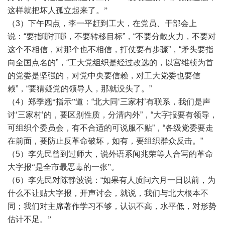
这样就把坏人孤立起来了。
”
（3）下午四点，李一平赶到工大，在党员、干部会上
说：“要指哪打哪，不要转移目标”，“不要分散火力，不要对
这个不相信，对那个也不相信，打仗要有步骤”，“矛头要指
向全国点名的”，“工大党组织是经过改选的，以宫维桢为首
的党委是坚强的，对党中央要信赖，对工大党委也要信
赖”，“要猜疑党的领导人，那就没头了。”
（4）
郑季翘
“指示”道
：“北大同‘三家村’有联系，我们是声
讨‘三家村’的，要区别性质，分清内外”，“大字报要有领导，
可组织个委员会，有不合适的可说服不贴”，“各级党委要走
在前面，要防止反革命破坏，如有，要组织群众反击。”
（5）
李先民曾到过师大，说外语系闻兆荣等人合写的革命
大字报
“是全市最恶毒的一张”。
（6）李先民对陈静波说：“如果有人质问六月一日以前，为
什么不让贴大字报，开声讨会，就说，我们与北大根本不
同；
我们对主席著作学习不够，认识不高，水平低，对形势
估计不足。
”