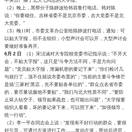
中央台广播了北大七同志的大字报。
（2）晚上，黑帮分子陈静波给韩容鲁打电话。韩对陈
说：“你要稳住。吉林省委不是北京市委，吉大党委不是北
大党委。”
（3）
晚
11时，市委文革办公室给陈静波打电话，通知
：可
以贴大字报，但不去组织；小型声讨会可以开，大型声讨会
要做好准备再开。
6月
2
日
（1）宋洁涵对大专院校党委书记指示说：“不开大
会，不贴大字报”，这只是“斗争方法不同，不是方向问
题”；“党员贴大字报，泄漏机密的要记下来”；“你们检讨几
句就行了，顶不住就说市委布置的”；“当前的主要斗争锋芒
是搞‘三家村’黑店，先不要贴各单位的”，“群众点名省市委
的，要尽量说服他不要贴”，“我们与北大性质不同”，“要防
止坏人钻空子。领导如果疏忽，也可能出问题”，“大字报要
组织人看看，坏的要记录下来，可以照下来”，“加强领导，
统一行动”。
（2）李一平在同志会上说：“发现有不好行动的群众，要很
好引导，可通过左派进行工作……
发动左派，带动后进层，