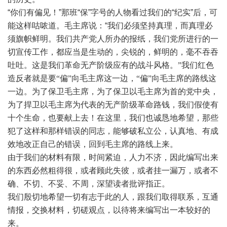
“你们有偏见！”那班“保”字号的人物看过我们的“纪实”后，可
能这样咕哝道。毛主席说：“我们必须坚持真理，而真理必
须旗帜鲜明。我们共产党人所办的报纸，我们党所进行的一
切宣传工作，都应当是生动的，尖锐的，鲜明的，毫不吞吞
吐吐。这是我们革命无产阶级应有的战斗风格
。
”
我们红色
造反者就是要
“偏”向毛主席这一边，“偏”向毛主席的
路线这
一边。为了保卫毛主席，为了保卫以毛主席为首的党中央，
为了捍卫以毛主席为代表的无产阶级革命路钱，我们假使有
十个生命，也要献上去！在这里，我们也诚恳地希望，那些
犯了这样和那样错误的同志，能够破私立公，认真地、有成
效地改正自己的错误，回到毛主席的路线上来。
由于我们的材料有限，时间紧迫，人力不济，因此编写出来
的东西必然粗得很，或者顾此失彼，或者挂一漏万，或者不
确、不切、不妥、不周，深望读者批评指正。
我们殷切地希望一切有志于此的人，跟我们取得联系，互通
情报，交换材料，切磋观点，以待将来编写出一本较好的
来。