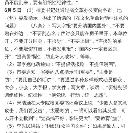
员不能乱来，要有组织
性纪律性。
”
6月
5
日
（1）省委书记处通过省文革办公室向各市、地
（州）委发指示，抛出了所谓的《在文化革命运动中注意的
问题》——《八条》：
写大字报
“要分清国内国外”，“不要
贴在外边”，“不要乱点名
；
声讨会只能在房子里开，本单位
开，不要开分区会，不报导
”，“不要上街”，“声援别的单
位，不要敲锣打鼓，不要发电报”
；“国内外一定要区别
开”；“提高警惕性，防止坏人破坏”，等等。
（2）郑季翘电话通知：“不提倡活报剧，不提倡漫画”。
（3）市委通知：
省委的八点指示
“很重要”，“主要是
防”，“要用自己的话讲”，“要通过多种多样形式动员群众，
大会，小会，大字报，学文件，写文章，谈话”，“要特别强
调组织性、纪律性”，“使党统一行动，统一思想”
。
（4）宋洁涵在大专院校党委书记会议上说：“少数人是恶意
攻击，我们要反击”，“太恶毒的，一眼可以看出其反党，可
以开小会批判”；“党员搞不好，影响更大”，“要教育他们”。
（5）李先民讲话：“组织群众学习文件”；“如果是敌人，可