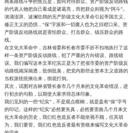
两条路线斗争的焦点是，如何对待群众。资产阶级反动路钱
的代表人物把自己看成是诸葛亮，而把群众则视为
“阿斗”。
汹涌澎湃、波澜壮阔的无产阶级文化大革命引起帝国主义、
修正主义的恐惧，“保”字派和一切庸人也为之目瞪口呆。资
产阶级反动路线就是害怕群众、打击群众、镇压群众的路
线。
在文化大革命中，吉林省委和长春市委不折不扣地执行了这
样一条资产阶级反动路线，犯了严重的方向错误、路线错
误。我们编写这本文革纪实正是为了把省市委的资产阶级反
动路线揭深揭透，批倒批臭，把党内那些走资本主义道路的
当权派统统揪出来，彻底打倒。
其次，试图对吉林省暨长春市几个月来的文化革命情况，进
行初步的勾勒，以期使大家求得总体印象。
我们见到的一些
“纪实”，不是观点模糊，就是盖有“保”字号
的印记。这样的“纪实”必然要失真，必然要歪曲几个月来文
化大革命的历史，我们红色造反者不能坐视不顾，任其胡
为，我们要管。我们红色造反者最有资格来编写文化大革命
的历史。