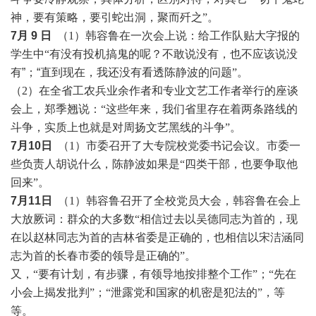
神，要有策略，要引蛇出洞，聚而歼之”。
7月 9 日
（
1）韩容鲁在一次会上说：给工作队贴大字报的
学生中“有没有投机搞鬼的呢？不敢说没有，也不应该说没
有
”；“
直到现在，我还没有看透陈静波的问题
”。
（
2）在全省工农兵业余作者和专业文艺工作者举行的座谈
会上，郑季翘说：“这些年来，我们省里存在着两条路线的
斗争，实质上也就是对
周扬
文艺黑线的斗争
”。
7月10日
（
1）市委召开了大专院校党委书记会议。市委一
些负责人胡说什么，陈静波如果是“四类干部，也要争取他
回来”。
7月11日
（
1）韩容鲁召开了全校党员大会，韩容鲁在会上
大放厥词：群众的大多数“相信过去以吴德同志为首的，现
在以赵林同志为首的吉林省委是正确的，也相信以宋洁涵同
志为首的长春市委的领导是正确的”。
又，
“要有计划，有步骤，有领导地按排整个工作”；“先在
小会上揭发批判”；“泄露党和国家的机密是犯法的”，等
等。