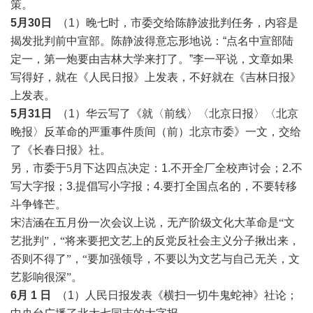
策。
5月30日
（1）晚七时，市委交给陈静波批判任务，内容是
揭发批判前中宣部。陈静波得意忘形地说：“点名中宣部陆
定一，第一炮要由吉林大学来打了。”李一平说，文章如果
写得好，就在《人民日报》上发表，不好就在《吉林日报》
上发表。
5月31日
（1）华云写了《就〈前线〉〈北京日报〉〈北京
晚报〉反革命的严重事件质间（前）北京市委》一文，交给
了《长春日报》社。
另，市委于
5月下达四点决定
：1.不开全厂全校声讨会；2.不
写大字报；3.提倡写小字报；4.要打全国点名的，不要转移
斗争锋芒。
宋洁涵在五月份一次会议上说，无产阶级文化大革命是
“文
艺批判”，“将来要把文艺上的反党反社会主义分子揪出来，
否则不得了”，“要加强领导，不要以为文艺与自己无关，文
艺影响很深”
。
6月
1
日
（1）人民日报发表《横扫一切牛鬼蛇神》社论；