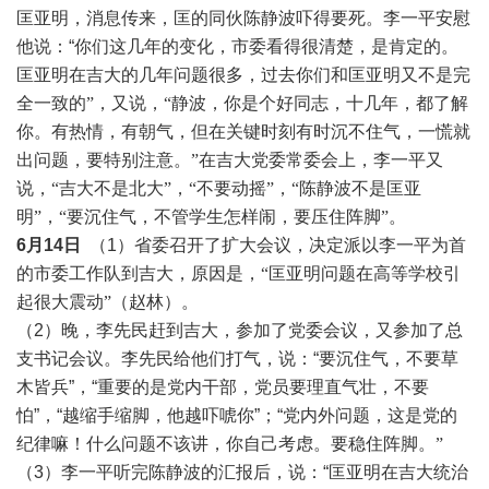
匡亚明，消息传来，匡的同伙陈静波吓得要死。李一平安慰
他说：“你们这几年的变化，市委看得很清楚，是肯定的。
匡亚明在吉大的几年问
题很多，过去你们和匡亚明又不是完
全一致的
”，又说，“静波，你是个好同志，十几年，都了解
你。有热情，有朝气，但在关键时刻有时沉不住气，一慌就
出问题，要特别注意。”在吉大党委常委会上，李一平又
说，“吉大不是北大”，“不要动摇”，“陈静波不是匡亚
明”，“要沉住气，不管学生怎样闹，要压住阵脚”
。
6月14日
（1）
省委召开了扩大会议，决定派以李一平为首
的市委工作队到吉大，原因是，
“匡亚明问题在高等学校引
起很大震动”
（赵林）。
（2）晚，李先民赶到吉大，参加了党委会议，又参加了总
支书记会议。李先民给他们打气，说：“要沉住气，不要草
木皆兵”，“重要的是党内干部，党员要理直气壮，不要
怕”，“越缩手缩脚，他越吓唬你”；“党内外问题，这是党的
纪律嘛！
什么问题不该讲，你自己考虑。要稳住阵脚。
”
（3）李一平听完陈静波的汇报后，说：“匡亚明在吉大统治