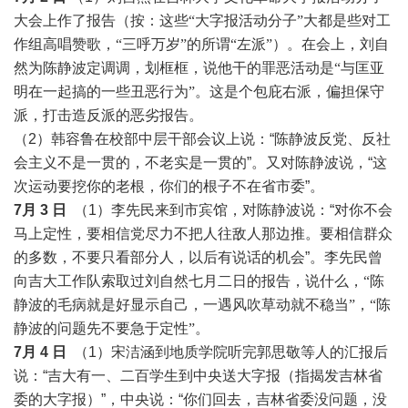
大会上作了报告（按：
这些
“大字报活动分子”大都是些对工
作组高唱赞歌，“三呼万岁”的所谓“左派”
）
。在会上，刘自
然为陈静波定调调，划框框，说他干的罪恶活动是
“与匡亚
明在一起搞的
一
些丑恶行为
”。这是个包庇右派，偏担保守
派，打击造反派的恶劣报告。
（2）韩容鲁在校部中层干部会议上说：“陈静波反党、反社
会主义不是一贯的，不老实是一贯的”。又对陈静波说，“这
次运动要挖你的老根，你们的根子不在省市委”。
7月 3 日
（1）李先民来到市宾馆，对陈静波说：“对你不会
马上定性，要相信党尽力不把人往敌人那边推。要相信群众
的多数，不要只看部分人，以后有说话的机会”。
李先民曾
向吉大工作队索取过刘自然七月二日的报告，说什么，
“陈
静波的毛病就是好显示自己，一遇风吹草动就不稳当”，“陈
静波的问题先不要急于定性”
。
7月 4 日
（1）宋洁涵到地质学院听完郭思敬等人的汇报后
说：“吉大有一、二百学生到中央送大字报（指揭发吉林省
委的大字报）”，中央说：“你们回去，吉林省委没问题，没