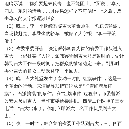
地暗示说，
“群众要起来反击，也不能阻止。”又说，
“华云
同志一系列的活动……其结果怎样？
不可估计。
”之后，反
击华云的大字报逐渐增多。
（2）晚上，李一平继续欺骗吉大革命师生，包庇陈静波，
当场被赶走。李乘坐的轿车上被贴了大字报：“李一平滚
蛋！”
（3）省委常委开会，决定派韩容鲁为首的省委工作队进入
吉大。书记处某些人说，派韩容鲁到吉大只是暂时的，先让
韩到吉大工作一段时间，把群众的情绪稳定下来。到那时，
再让吉大的群众主动欢迎李一平回去。
（4）
晚，吉大礼堂发生了轰动一时的
“红旗事件”，这是一
个革命的行动。宋洁涵等却把它说成是“打着红旗反红
旗”，“右派搞乱”的事件。在“红旗事件”过程中，市委曾派
公安人员到吉大。当晚市委给柴油机厂四清工作队挂了三次
电话
：“吉大出事了。你们立即派六十名工作队员到吉大
去。”
（5）夜十一时半，韩容鲁的省委工作队到吉大，三、四百