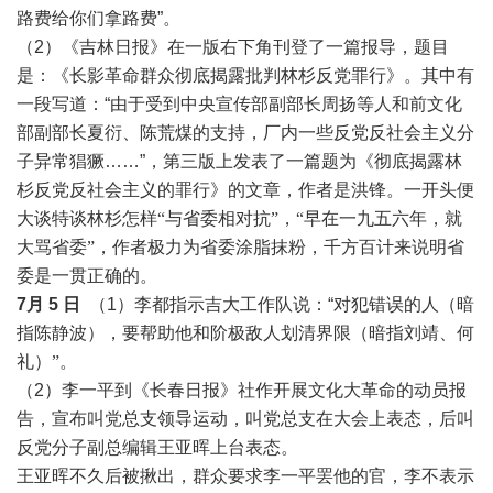
路费给你们拿路费”。
（2）《吉林日报》在一版右下角刊登了一篇报导，题目
是：《长影革命群众彻底揭露批判林杉反党罪行》。其中有
一段写道：“由于受到中央宣传部副部长周扬等人和前文化
部副部长夏衍、陈荒煤的支持，厂内一些反党反社会主义分
子异常猖獗……”，
第三版上发表了一篇题为《彻底揭露林
杉反党反社会主义的罪行》的文章，作者是洪锋。一开头便
大谈特谈林杉怎样
“与省委相对抗”，“早在一九五六年，就
大
骂
省委
”，作者极力为省委涂脂抹粉，千方百计来说明省
委是一贯正确的。
7月 5 日
（1）李都指示吉大工作队说：“对犯错误的人（暗
指陈静波），要帮助他和阶极敌人划清界限（
暗指刘靖、何
礼）
”。
（2）李一平到《长春日报》社作开展文化大革命的动员报
告，宣布叫党总支领导运动，叫党总支在大会上表态，后叫
反党分子副总编辑王亚晖上台表态。
王亚晖不久后被揪出，群众要求李一平罢他的官，李不表示