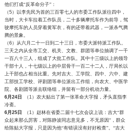
他们打成
“反革命分子”
：
（5）以李先民为首的三百零七人的市委工作队派往四中，
当时，大卡车拉着工作队员，二十多辆摩托车作为前导，驾
驶摩托车的人员穿着黄军衣，有的还带着武器，一派杀气腾
腾的景象。
（6）从六月二十一日到二十三日，市委大派特派工作队。
三天之内从全市工交、机关、文教、群团等单位抽调了一千
一百八十三人，组成了大批工作队。其中十三级以上的领导
干部十人，十七级以上的中层骨干一百二十二人，厅局长以
上干部也占相当比重。先对吉大、工学院、四中、六中、建
工部技工学校、评剧团等单位派出工作组，向农大、中医学
院、各剧团等派去联络组，并留有一部分机动力量。
6月24日
（1）农大贴出了第一张革命大字报，矛头直指李
冷斋。
6月25日
（1）赵林在省委二届十七次会议上说：
吉大
“群
众起来那么厉害，对陈静波同志意见多，不无原因”，群众
给陈贴大字报，只是因为他“有错误没有好好检查”。“吉大