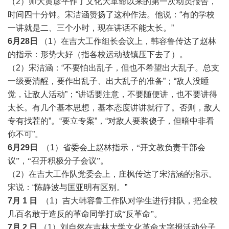
（2）师大黄彦平作了文化大革命以来的第一次动员报告，
时间四十分钟。宋洁涵赞扬了这种作法。他说：“有的学校
一讲就是二、三个小时，现在讲话不能太长。”
6月28日
（1）在吉大工作组长会议上，韩容鲁传达了赵林
的指示：形势大好（指各校运动被镇压下去了）。
（2）宋洁涵：“不要怕出乱子，但也不希望出大乱子。总支
一级要清醒，要作出乱子、出大乱子的准备”；“敌人没睡
觉，让敌人活动”；“讲话要注意，不要随便讲，也不要讲得
太长。有几个基本思想，基本态度讲讲就行了。否则，敌人
专有找茬的”。“要立专案”，“对敌人要装傻子，但暗中非看
你不可”。
6月29日
（1）
省委会上赵林指示，
“开文教负责干部会
议”，“召开积极分子会议”。
（2）在吉大工作队党委会上，庄枫传达了宋洁涵的指示。
宋说：“陈静波与匡亚明有区别。”
7月 1 日
（1）
吉大韩容鲁工作队对学生进行排队，把全校
几百名敢于造反的革命同学打成
“反革命”
。
7月 2 日
（1）刘自然在吉林大学文化革命大字报活动分子