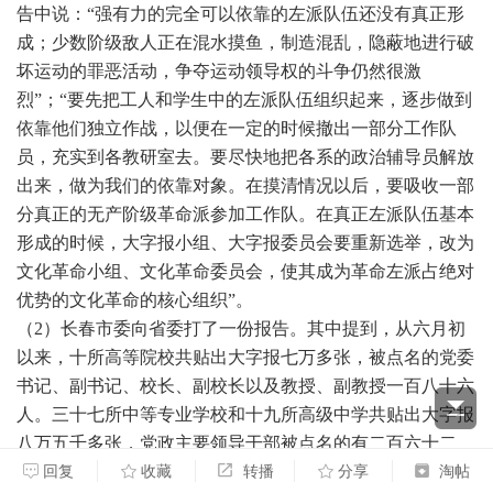
告中说：
“强有力的完全可以依靠的左派队伍还没有
真
正形
成；少数阶级敌人正在混水摸鱼，制造混乱，隐蔽地进行破
坏运动的罪恶活动，争夺运动领导权的斗争仍然很激
烈
”；“要先把工人和学生中的左派队伍组织起来，逐步做到
依靠他们独立作战，以便在一定的时候撤出一部分工作队
员，充实到各教研室去。要尽快地把各系的政治辅导员解放
出来，做为我们的依靠对象。在摸清情况以后，要吸收一部
分真正的无产阶级革命派参加工作队。在真正左派队伍基本
形成的时候，大字报小组、大字报委员会要重新选举，改为
文化革命小组、文化革命委员会，使其成为革命左派占绝对
优势的文化革命的核心组织”。
（
2）长春市委向省委打了一份报告。其中提到，从六月初
以来，十所高等院校共贴出大字报七万多张，被点名的党委
书记、副书记、校长、副校长以及教授、副教授一百八十六
人。三十七所中等专业学校和十九所高级中学共贴出大字报
八万五千多张，党政主要领导干部被点名的有二百六十二
人。文艺团体和报社贴出大字报五千余张，被点名的党政主
回复
收藏
转播
分享
淘帖