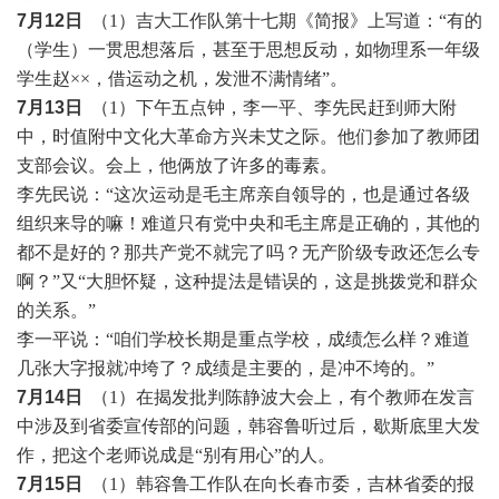
7月12日
（
1）吉大工作队第十七期《简报》上写道：“有的
（学生）一贯思想落后，甚至于思想反动，如物理系一年级
学生赵××，借运动之机，发泄不满情绪”。
7月13日
（
1）下午五点钟，李一平、李先民赶到师大附
中，时值附中文化大革命方兴未艾之际。他们参加了教师团
支部会议。会上，他俩放了许多的毒素。
李先民说：
“这次运动是毛主席亲自领导的，也是通过各
级
组织来导的嘛！难道只有党中央和毛主席是正确的，其他的
都不是好的？那共产党不就完了吗？无产阶级专政还怎么专
啊？
”又“大胆怀疑，这种提法是错误的，这是挑拨党和群众
的关系。”
李一平说：
“咱
们
学校长期是重点学校，成绩怎么样？难道
几张大字报就冲垮了？成绩是主要的，是冲不垮的。
”
7月14日
（
1）在揭发批判陈静
波
大会上，有个教师在发言
中涉及到省委宣传部的问题，韩容鲁听过后，歇斯底里大发
作，把这个老师说成是
“别有用心”的人。
7月15日
（
1）韩容
鲁
工作队在向长春市委，吉林省委的报