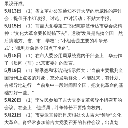
果没开成。
5月13日
（1）省文革办公室通知不开大型的示威性的声讨
会；提倡开小组读报、讨论、声讨活动；不贴大字报。
5月15日
（1）前吉大党委第二书记陈静波传达市委会议精
神：“文化大革命要长期搞下去”，运动“发展是先搞全国，然
后搞地方、省、市、学校”；“小组会是主要的斗争形
式”；“批判对象是全国点了名的”。
5月18日
（1）在市人委公用局系统党内干部会上，华云作
了《质问（前）北京市委》的发言。
5月19日
（
1）郑季翘和宋洁涵指示师大
：“当前主要批判全
国报刊上点名的对象，充分发动群众，不能乱来，有计划、
有领导地进行；
当前集中一段时间跟全国，把文化革命的基
础打好一些。
”
5月20日
（1）李先民参加了吉大党委文革领导小组召开的
会议。在会上，他强调，斗争锋芒不要指向校内。
5月21日
（1）
市委派宣传部肖庆根处长去吉大
“领导”文化
大革命。肖经常参加前吉大党委召开的各种会议，出谋划