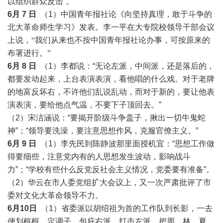
以组织群众反击”。
6月 7 日
（1）
中国青年报社论《向坚持真理，敢于斗争的
北大革命师生学习》发表。李一平在大专院校领导干部会议
上说，
“我们从来也不按中国青年报社论办事，可按原来的
布署进行。”
6月 8 日
（1）李都说：“无论左派，中间派，还是落后的，
都要发动起来，上台表演表演，看他唱的什么戏。对于老牌
的地富反坏右，不许他们乱说乱动，而对于新的，要让他表
演表演，要给他点气温，不要下子顶回去。”
（2）宋洁涵说：“要揭开阶级斗争盖子，揪出一切牛鬼蛇
神”；“领导要洗澡，要注意思想作风，克服官僚主义。”
6月 9 日
（1）李先民到陈静波那里面授机宜：“思想工作做
得要细些，注意党内有的人思想发生波动，影响战斗
力”；“学校有些什么反党反社会主义情况，党委要有准备”。
（2）华云在市人委党组扩大会议上，又一次严肃批评了市
委对文化大革命领导不力。
6月10日
（1）省委派以胡绍祖为首的工作队到长影，一去
便划框框，定调子，包庇右派，打击左派，把周、林、夏、