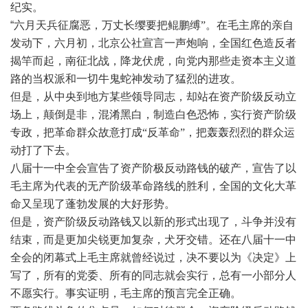
纪实。
“六月天兵征腐恶，万丈长缨
要把鲲鹏缚
”
。在毛主席的亲自
发动下，六月初，北京公社宣言一声炮响，全国红色造反者
揭竿而起，南征北战，降龙伏虎，向党内那些走资本主义道
路的当权派和一切牛鬼蛇神发动了猛烈的进攻。
但是，从中央到地方某些领导同志，却站在资产阶级反动立
场上，颠倒
是非，混淆黑白，制造白色恐怖，实行资产阶级
专政，把革命群众故意打成
“反革命”，把
轰轰烈烈的群众运
动打了下去。
八届十一中全会宣告了资产阶极反动路钱的破产，宣告了以
毛主席为代表的无产阶级革命路线的胜利，全国的文化大革
命又呈现了蓬勃发展的大好形势。
但是，资产阶级反动路钱又以新的形式出现了，斗争并没有
结束，而是更加尖锐更加复杂，犬牙交错。还在八届十一中
全会的闭幕式上毛主席就曾经说过，决不要以为《决定》上
写了，所有的党委、所有的同志就会实行，总有一小部分人
不愿实行。事实证明，毛主席的预言完全正确。