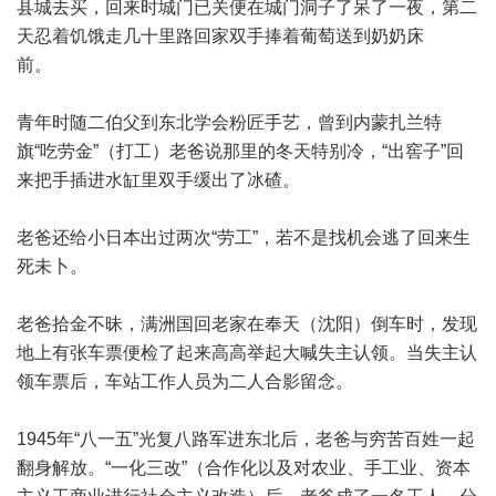
县城去买，回来时城门已关便在城门洞子了呆了一夜，第二
天忍着饥饿走几十里路回家双手捧着葡萄送到奶奶床
前。
青年时随二伯父到东北学会粉匠手艺，曾到内蒙扎兰特
旗“吃劳金”（打工）老爸说那里的冬天特别冷，“出窖子”回
来把手插进水缸里双手缓出了冰碴。
老爸还给小日本出过两次“劳工”，若不是找机会逃了回来生
死未卜。
老爸拾金不昧，满洲国回老家在奉天（沈阳）倒车时，发现
地上有张车票便检了起来高高举起大喊失主认领。当失主认
领车票后，车站工作人员为二人合影留念。
1945年“八一五”光复八路军进东北后，老爸与穷苦百姓一起
翻身解放。“一化三改”（合作化以及对农业、手工业、资本