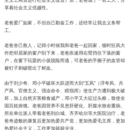
主义工商业进行社会主义改造）后，老爸成了一名工人，分
享着社会主义优越性。
老爸爱厂如家，不但自己勤奋工作，还经常让我去义务帮
工。
老爸舍己救人，记得小时候我和老爸一起回家，顿时狂风大
作把邻居家的窗户刮下来，老爸疾速用右臂挡住下落的窗
户，在窗下玩耍的小孩脱险而逃，可老爸的手腕子的血管却
被钉子刺破喷出了鲜血。
由于刘少奇、邓小平破坏大跃进而大刮“五风”（浮夸风、共
产风、官僚主义、强迫命令、瞎指挥）使生产力遭到极大破
坏，加上自然灾害粮食减产，邓小平又大征过头粮，致使全
国百姓挨饿。老爸因营养不良患肝硬化、肝腹水致命重病。
所在单位派人带着老爸到白城、齐齐哈尔等大医院治疗，老
爸奇迹般的康复后更加热爱共产党，更加热爱毛主席，更加
热爱社会主义，工作更加兢兢业业。