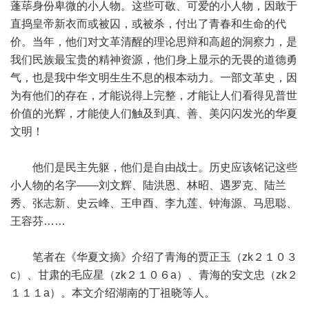
蓬荜身份卑微的小人物。这些可敬、可爱的小人物，因敢于
直捣皇帝新衣而或被囚，或被杀，付出了青春和生命的代
价。当年，他们对文革清醒的理论思辩和高超的洞察力，是
我们民族最宝贵的精神资源，他们身上显示的无畏的道德勇
气，也是我中华文明生生不息的根本动力。一部文革史，因
为有他们的存在，才能说得上完整，才能让人们看得见普世
价值的光辉，才能使人们触及到真、善、美闪闪发光的华夏
文明！
他们是民主先躯，他们是自由战士。历史应该铭记这些
小人物的名字——刘文辉、陆洪恩、林昭、遇罗克、陆兰
秀、张志新、史云峰、王申酉、李九莲、钟海源、马思聪、
王容芬……
笔者在《华夏文摘》介绍了青海的贾正玉（zk２１０３
c）、甘肃的毛应星（zk２１０６a）、青海的安文忠（zk２
１１１a）。本文介绍湖南的丁祖晓等人。