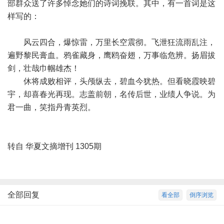
部群众送了许多悼念她们的诗词挽联。其中，有一首词是这
样写的：
风云四合，爆惊雷，万里长空震彻。飞泄狂流雨乱注，
遍野黎民膏血。鸦雀藏身，鹰鸥奋翅，万事临危辨。扬眉拔
剑，壮哉巾帼雄杰！
休将成败相评，头颅纵去，碧血今犹热。但看晓霞映碧
宇，却喜春光再现。志盖前朝，名传后世，业绩人争说。为
君一曲，笑指丹青英烈。
转自 华夏文摘增刊 1305期
全部回复
看全部
倒序浏览