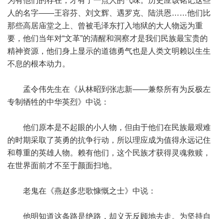
为有他们的存在，才有了一点人的气味。历史应该铭记这些
人的名字——王容芬、刘文辉、遇罗克、陆洪恩……他们比
那些高居庙堂之上、曾被毛泽东打入地狱的大人物远为重
要，他们当年对“文革”的清醒和洞察才是我们民族最宝贵的
精神资源，他们身上显示的道德勇气也是人类文明赖以生生
不息的根本动力。
孟令伟先生在《从林昭到张志新——兼祭所有为反极左
专制牺牲的中华英烈》中说：
他们原本是不起眼的小人物，但由于他们在民族最艰难
的时期采取了英勇的抗争行动，所以理应成为值得永远记住
和尊重的英雄人物。赖有他们，这个民族才获得灵魂救赎，
在世界面前才不至于颜面扫地。
老鬼在《燕赵多悲歌慷慨之士》中说：
他明知道这条路是绝路，却义无反顾地去走。为坚持自