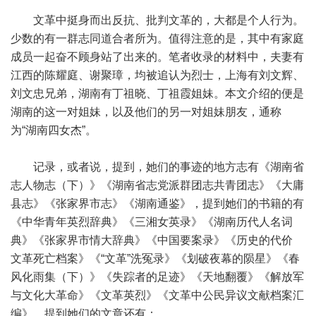
文革中挺身而出反抗、批判文革的，大都是个人行为。
少数的有一群志同道合者所为。值得注意的是，其中有家庭
成员一起奋不顾身站了出来的。笔者收录的材料中，夫妻有
江西的陈耀庭、谢聚璋，均被追认为烈士，上海有刘文辉、
刘文忠兄弟，湖南有丁祖晓、丁祖霞姐妹。本文介绍的便是
湖南的这一对姐妹，以及他们的另一对姐妹朋友，通称
为“湖南四女杰”。
记录，或者说，提到，她们的事迹的地方志有《湖南省
志人物志（下）》《湖南省志党派群团志共青团志》《大庸
县志》《张家界市志》《湖南通鉴》，提到她们的书籍的有
《中华青年英烈辞典》《三湘女英录》《湖南历代人名词
典》《张家界市情大辞典》《中国要案录》《历史的代价
文革死亡档案》《“文革”洗冤录》《划破夜幕的陨星》《春
风化雨集（下）》《失踪者的足迹》《天地翻覆》《解放军
与文化大革命》《文革英烈》《文革中公民异议文献档案汇
编》，提到她们的文章还有：