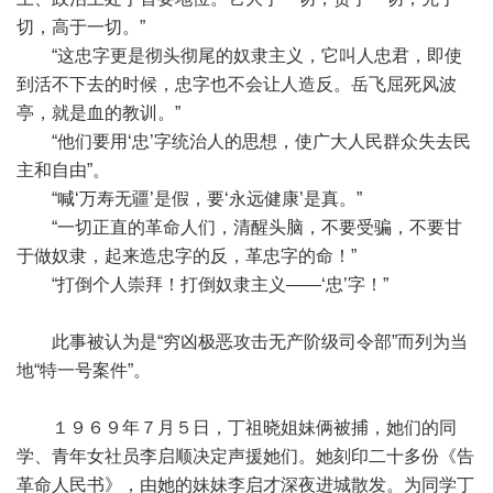
切，高于一切。”
“这忠字更是彻头彻尾的奴隶主义，它叫人忠君，即使
到活不下去的时候，忠字也不会让人造反。岳飞屈死风波
亭，就是血的教训。”
“他们要用‘忠’字统治人的思想，使广大人民群众失去民
主和自由”。
“喊‘万寿无疆’是假，要‘永远健康’是真。”
“一切正直的革命人们，清醒头脑，不要受骗，不要甘
于做奴隶，起来造忠字的反，革忠字的命！”
“打倒个人崇拜！打倒奴隶主义——‘忠’字！”
此事被认为是“穷凶极恶攻击无产阶级司令部”而列为当
地“特一号案件”。
１９６９年７月５日，丁祖晓姐妹俩被捕，她们的同
学、青年女社员李启顺决定声援她们。她刻印二十多份《告
革命人民书》，由她的妹妹李启才深夜进城散发。为同学丁