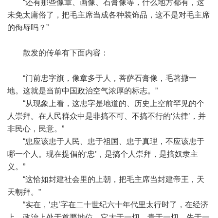
“还有那些像章、画像、石膏像等，什么地方都有，这
未免太庸俗了，把毛主席当成各种装饰品，这不是对毛主席
的侮辱吗？”
散发的传单有下面内容：
“门前忠字旗，像章多于人，菩萨石膏像，毛著撒一
地。这就是当前中国政治空气浓厚的标志。”
“从现象上看，这忠字是地道的、历史上空前罕见的个
人崇拜。在人民群众中是非搞不可、不搞不行的‘法律’，并
非民心，民意。”
“忠应该忠于人民、忠于祖国、忠于真理，不应该忠于
哪一个人。现在提倡的‘忠’，是搞个人崇拜，是搞奴隶主
义。”
“这恰如封建社会里的上朝，把毛主席当封建帝王，天
天朝拜。”
“实在，‘忠’字在二十世纪六十年代里太行时了，在经济
上、政治上处于首要地位。它大于一切，贵于一切，先于一