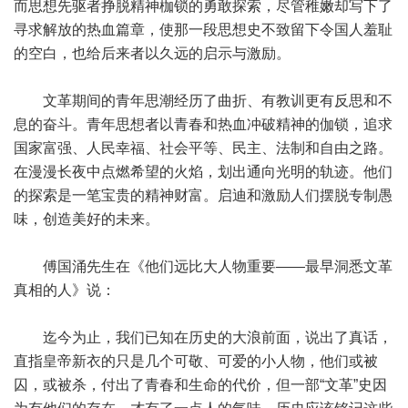
而思想先驱者挣脱精神枷锁的勇敢探索，尽管稚嫩却写下了
寻求解放的热血篇章，使那一段思想史不致留下令国人羞耻
的空白，也给后来者以久远的启示与激励。
文革期间的青年思潮经历了曲折、有教训更有反思和不
息的奋斗。青年思想者以青春和热血冲破精神的伽锁，追求
国家富强、人民幸福、社会平等、民主、法制和自由之路。
在漫漫长夜中点燃希望的火焰，划出通向光明的轨迹。他们
的探索是一笔宝贵的精神财富。启迪和激励人们摆脱专制愚
味，创造美好的未来。
傅国涌先生在《他们远比大人物重要——最早洞悉文革
真相的人》说：
迄今为止，我们已知在历史的大浪前面，说出了真话，
直指皇帝新衣的只是几个可敬、可爱的小人物，他们或被
囚，或被杀，付出了青春和生命的代价，但一部“文革”史因