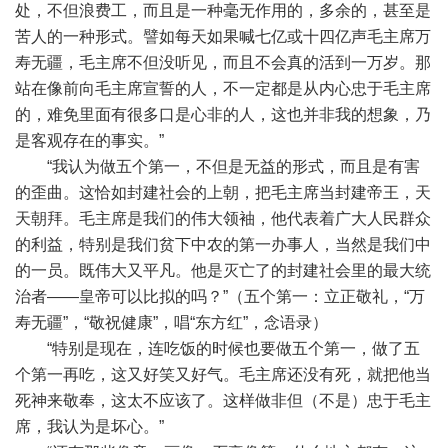
处，不但浪费工，而且是一种毫无作用的，多余的，甚至是
苦人的一种形式。譬如每天如果喊七亿或十四亿声毛主席万
寿无疆，毛主席不但没听见，而且不会真的活到一万岁。那
站在像前向毛主席宣誓的人，不一定都是从内心忠于毛主席
的，难免里面有很多口是心非的人，这也并非我的想象，乃
是客观存在的事实。”
“我认为做五个第一，不但是无益的形式，而且是有害
的歪曲。这恰如封建社会的上朝，把毛主席当封建帝王，天
天朝拜。毛主席是我们的伟大领袖，他代表着广大人民群众
的利益，特别是我们贫下中农的第一办事人，当然是我们中
的一员。既伟大又平凡。他是灭亡了的封建社会里的最大统
治者——皇帝可以比拟的吗？”（五个第一：立正敬礼，“万
寿无疆”，“敬祝健康”，唱“东方红”，念语录）
“特别是现在，连吃饭的时候也要做五个第一，做了五
个第一再吃，这又好笑又好气。毛主席还没有死，就把他当
死神来敬奉，这太不应该了。这样做非但（不是）忠于毛主
席，我认为是坏心。”