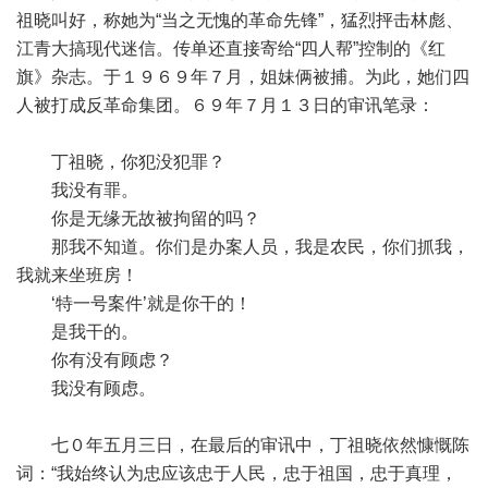
祖晓叫好，称她为“当之无愧的革命先锋”，猛烈抨击林彪、
江青大搞现代迷信。传单还直接寄给“四人帮”控制的《红
旗》杂志。于１９６９年７月，姐妹俩被捕。为此，她们四
人被打成反革命集团。６９年７月１３日的审讯笔录：
丁祖晓，你犯没犯罪？
我没有罪。
你是无缘无故被拘留的吗？
那我不知道。你们是办案人员，我是农民，你们抓我，
我就来坐班房！
‘特一号案件’就是你干的！
是我干的。
你有没有顾虑？
我没有顾虑。
七０年五月三日，在最后的审讯中，丁祖晓依然慷慨陈
词：“我始终认为忠应该忠于人民，忠于祖国，忠于真理，