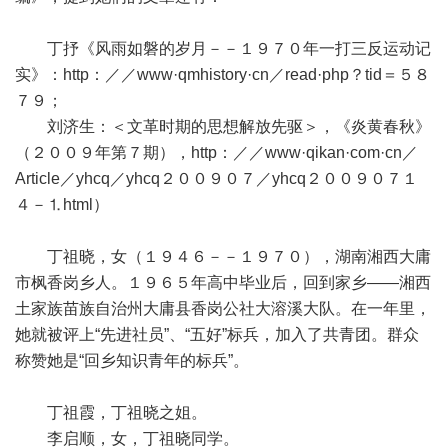
丁抒《风雨如磐的岁月－－１９７０年一打三反运动记
实》：http：／／www·qmhistory·cn／read·php？tid＝５８
７９；
刘济生：＜文革时期的思想解放先驱＞，《炎黄春秋》
（２００９年第７期），http：／／www·qikan·com·cn／
Article／yhcq／yhcq２００９０７／yhcq２００９０７１
４－⒈html）
丁祖晓，女（１９４６－－１９７０），湖南湘西大庸
市枫香岗乡人。１９６５年高中毕业后，回到家乡——湘西
土家族苗族自治州大庸县香岗公社大溶溪大队。在一年里，
她就被评上“先进社员”、“五好”标兵，加入了共青团。群众
称赞她是“回乡知识青年的标兵”。
丁祖霞，丁祖晓之姐。
李启顺，女，丁祖晓同学。