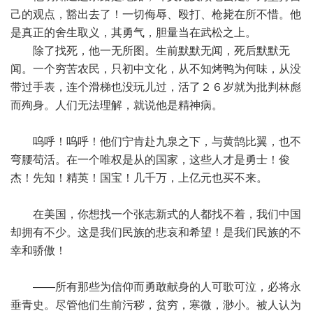
己的观点，豁出去了！一切侮辱、殴打、枪毙在所不惜。他
是真正的舍生取义，其勇气，胆量当在武松之上。
除了找死，他一无所图。生前默默无闻，死后默默无
闻。一个穷苦农民，只初中文化，从不知烤鸭为何味，从没
带过手表，连个滑梯也没玩儿过，活了２６岁就为批判林彪
而殉身。人们无法理解，就说他是精神病。
呜呼！呜呼！他们宁肯赴九泉之下，与黄鹄比翼，也不
弯腰苟活。在一个唯权是从的国家，这些人才是勇士！俊
杰！先知！精英！国宝！几千万，上亿元也买不来。
在美国，你想找一个张志新式的人都找不着，我们中国
却拥有不少。这是我们民族的悲哀和希望！是我们民族的不
幸和骄傲！
——所有那些为信仰而勇敢献身的人可歌可泣，必将永
垂青史。尽管他们生前污秽，贫穷，寒微，渺小。被人认为