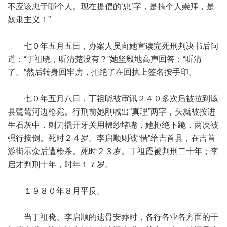
不应该忠于哪个人。现在提倡的‘忠’字，是搞个人崇拜，是
奴隶主义！”
七０年五月五日，办案人员向她宣读完死刑判决书后问
道：“丁祖晓，听清楚没有？”她坚毅地高声回答：“听清
了。”然后转身回牢房，拒绝了在回执上签名按手印。
七０年五月八日，丁祖晓被审讯２４０多次后被拉到该
县鹭鸶河边枪毙。行刑前她刚喊出“真理”两字，头就被按进
生石灰中，刺刀撬开牙关用棉纱堵嘴，她拒绝下跪，两次被
强行按倒。死时２４岁。李启顺则被“借”给吉首县，在吉首
游街示众后遭枪杀。死时２３岁。丁祖霞被判刑二十年；李
启才判刑十年，时年１７岁。
１９８０年８月平反。
当丁祖晓、李启顺的遗骨安葬时，各行各业各方面的干