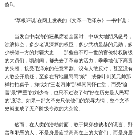
傻B。
“草根评说”在网上发表的《文革—毛泽东》一书中说：
当发自中南海的狂飙席卷全国时，中华大地阴风怒号，
浊浪排空，多少老谋深算的权臣，多少武功显赫的元勋，多
少权倾一方的封疆大吏——那些曾不可一世的官僚特权阶级
的大员们，顷刻间，都失去了革命的活力，乖乖地低下高贵
的头颅，接受毛泽东的任意宰割。没有人敢反对，甚至没有
人敢公开质疑，至多在背地里骂骂“娘”，或像叶剑英元帅那
样拍拍桌子，抑或如“三老四帅”那样闹闹怀仁堂，而受“迫
害”最“严重”的刘少奇，也只不过说了句“好在历史是人民写
的”废话。如果一部文革史只依他们的荣辱为纲，整个文革
史就变成了无产阶级专政的大杂烩。
然而，在人类的浩劫前面，敢于揭穿独裁者的谎言、野
蛮和邪恶的人，不是身居庙堂高高在上的大官们，而是身居