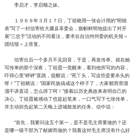
李启才，李启顺之妹。
１９６９年３月１７日，丁祖晓用一张会计用的“明细
表”写了一封信寄给大庸县革委会，旗帜鲜明地提出了对开
展“三忠于”活动的不同看法，要求在自治州州委的机关报＜
团结报＞上答复。
信寄出后一个多月不见回音，于是，再发传单。就在她
写传单的那个深夜，丁祖霞一觉醒来，看到他所写的内容，
吓得心里“砰砰“直跳，提醒说：“死丫头，写这些是要杀头的
呀！”丁祖晓说：“国家民族搞成这个样子了，大家都滑滑溜
溜不讲直话，怎么得了呵！”接着以历史典故来表明自己的
决心。丁祖霞被感动了也提起笔来，一口气写下七张传单，
并主动担负起第二天晚上进城散发的任务。信中说：
“首先，我要问这五个第一，是不是毛主席要做的？还
是哪一级干部为了献媚而做的？我看这对毛主席没有什么好