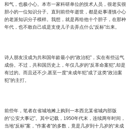
和气，也极小心。本市一家科研单位的技术人员，很老实很
胆小的一位知识分子。直到前些年逝世，都是处事谨慎小心
的老派知识分子模样。我想，就是再给他十个胆子，在那种
年代，也不敢自己或是支使儿子去弄点什么“反标”出来。
诗人朋友没成为共和国年龄最小的“政治犯”，实在有些运气
成份。不过，共和国历史上，年仅几岁的“反革命案犯”,却是
有过的。而且还不少,甚至一度“未成年犯”成了这类“政治案
犯”的主打。
前些年，笔者在省城地摊上购到一本西北某省城内部版
的“公安大事记”。其中记载，1950年代末，连续两年时间，
当地“反标”案，“作案者”的多数，竟是几岁到十几岁的“未成