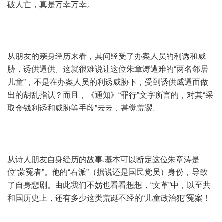
破人亡，真是万幸万幸。
从朋友的亲身经历来看，其间经受了办案人员的利诱和威
胁，诱供逼供。这就很难说让这位朱章涛遭难的“两名邻居
儿童”，不是在办案人员的利诱威胁下，受到诱供威逼而做
出的胡乱指认？而且，《通知》“罪行”文字所言的，对其“采
取金钱利诱和威胁等手段”云云，甚觉荒谬。
从诗人朋友自身经历的故事,基本可以断定这位朱章涛是
位“蒙冤者”。他的“右派”（据说还是国民党员）身份，导致
了自身悲剧。由此我们不妨也看看想想，“文革”中，以至共
和国历史上，还有多少这类荒诞不经的“儿童政治犯”冤案！