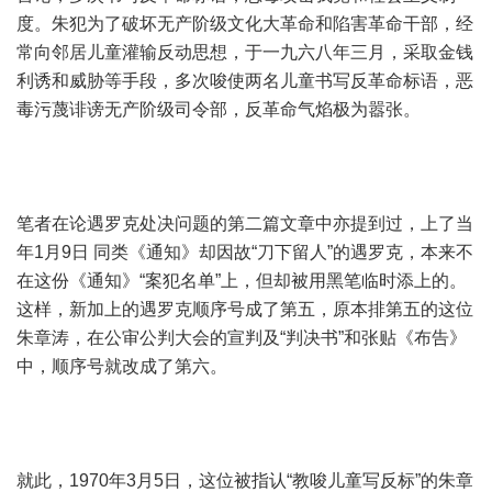
度。朱犯为了破坏无产阶级文化大革命和陷害革命干部，经
常向邻居儿童灌输反动思想，于一九六八年三月，采取金钱
利诱和威胁等手段，多次唆使两名儿童书写反革命标语，恶
毒污蔑诽谤无产阶级司令部，反革命气焰极为嚣张。
笔者在论遇罗克处决问题的第二篇文章中亦提到过，上了当
年1月9日 同类《通知》却因故“刀下留人”的遇罗克，本来不
在这份《通知》“案犯名单”上，但却被用黑笔临时添上的。
这样，新加上的遇罗克顺序号成了第五，原本排第五的这位
朱章涛，在公审公判大会的宣判及“判决书”和张贴《布告》
中，顺序号就改成了第六。
就此，1970年3月5日，这位被指认“教唆儿童写反标”的朱章