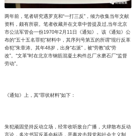
两年前，笔者研究遇罗克和“一打三反”，倾力收集当年文献
资料，颇有所获。笔者收藏并在文章中曾提及过,当年北京
市公法军管会一份1970年2月11日《通知》。该《通知》公
布的“五十五名罪犯”材料中，其序列号第五的所谓“现行反革
命犯”朱章涛。其年48岁，出身“右派”，被“劳教”或“劳
改”。“文革”时在北京市钢筋混凝土构件总厂水磨石厂“监督
劳动”。
《通知》上，其“罪状材料”如下：
朱犯顽固坚持反动立场，经常收听敌台广播，大肆散布反动
言论，多次书写反革命标语，恶毒攻击我党和社会主义制