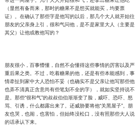
带进一间屋子。几个大人开始很和气，还拿出糖果让他吃
（显然有备而来，那时的糖果不是想买就能买，均要票
证）。在确认了那些字是他写的以后，那几个大人就开始往
朋友的父亲身上引，很和气问他，是不是家里大人（主要是
其父）让他或教他写的？
朋友很小，百事懵懂，自然不会懂得这些事情的厉害以及严
重后果之类。不过，吃着糖果的他，还是有些本能感到，事
情牵扯到家中大人恐怕不妥（也确实不是父亲让他写那些他
也弄不清真正含意尚有些笔划不全的字），就如实坚持说不
是。那些“很和气”的叔叔伯伯渐渐变了脸，威吓、恐吓、怒
骂、引诱，什么都露出来了。还威胁要将他“关黑屋子”。朋
友也哭，也闹，也害怕，但始终没松口，没有照那些大人说
的话承认下来。