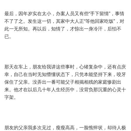
最后，因年岁实在太小，办案人员又有些“手下留情”，事情
不了了之。发生这一切，其家中大人正“等他回家吃饭”，对
此一无所知。再以后，知情了，才惊出一身冷汗，后怕不
已。
那天在车上，朋友给我讲这些事时，心绪复杂中，还有点庆
幸，自己在当时无知懵懂状态下，只凭本能坚持下来，咬牙
保住了父亲。没弄出一番可能父子相揭相残的家庭惨剧出
来。他才在以后几十年人生经历中，没背负那沉重的心灵十
字架。
朋友的父亲我多次见过，瘦瘦高高，一脸憔悴状，却待人极