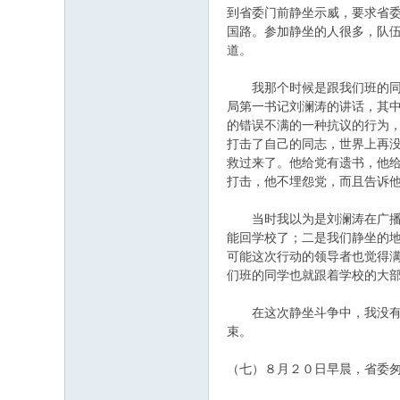
到省委门前静坐示威，要求省
国路。参加静坐的人很多，队
道。
我那个时候是跟我们班的同学
局第一书记刘澜涛的讲话，其中
的错误不满的一种抗议的行为
打击了自己的同志，世界上再
救过来了。他给党有遗书，他
打击，他不埋怨党，而且告诉
当时我以为是刘澜涛在广播站
能回学校了；二是我们静坐的
可能这次行动的领导者也觉得
们班的同学也就跟着学校的大
在这次静坐斗争中，我没有参
束。
（七）８月２０日早晨，省委