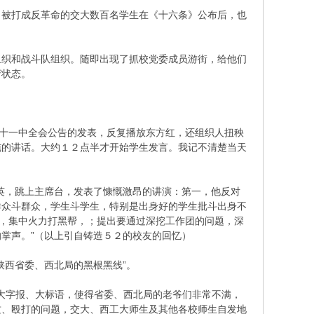
被打成反革命的交大数百名学生在《十六条》公布后，也
织和战斗队组织。随即出现了抓校党委成员游街，给他们
府状态。
届十一中全会公告的发表，反复播放东方红，还组织人扭秧
纯的讲话。大约１２点半才开始学生发言。我记不清楚当天
英，跳上主席台，发表了慷慨激昂的讲演：第一，他反对
群众斗群众，学生斗学生，特别是出身好的学生批斗出身不
枪，集中火力打黑帮，；提出要通过深挖工作团的问题，深
掌声。”（以上引自铸造５２的校友的回忆）
西省委、西北局的黑根黑线”。
的大字报、大标语，使得省委、西北局的老爷们非常不满，
攻、殴打的问题，交大、西工大师生及其他各校师生自发地