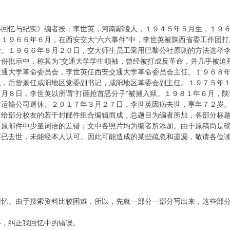
—回忆与纪实》编者按：李世英，河南鄢陵人，１９４５年５月生，１９
１９６６年６月，在西安交大“六六事件”中，李世英被陕西省委工作团
活。１９６６年８月２０日，交大师生员工采用巴黎公社原则的方法选举
份批示中，称其为“交通大学学生领袖，曾经被打成反革命，并几乎被迫
交通大学革命委员会，李世英任西安交通大学革命委员会主任。１９６８
任，后曾兼任咸阳地区党委副书记，咸阳地区革委会副主任。１９７５年
月８日，李世英以所谓“打砸抢首恶分子”被捕入狱。１９８１年６月，陕
市运输公司退休。２０１７年３月２７日，李世英因病去世，享年７２岁
部分校友的若干封邮件组合编辑而成，总题目为编者所加，各部分标题
了原邮件中少量词语的差错；文中各照片均为编者所添加。由于原稿尚是
英已去世，未能经本人认可。因此可能造成的某些疏忽和遗漏，敬请各位
。由于搜索资料比较困难，所以，先就一部分一部分写出来，这些部分
，纠正我回忆中的错误。