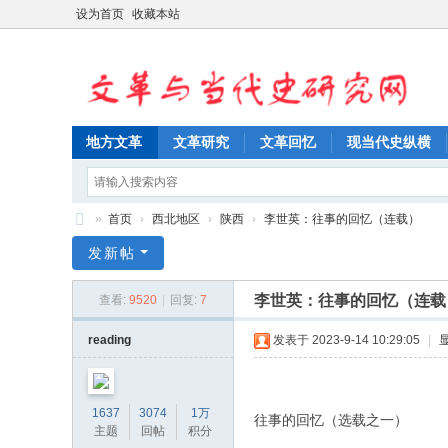
设为首页
收藏本站
地方文革
文革研究
文革回忆
现当代史纵横
»
首页
›
西北地区
›
陕西
›
李世英：往事的回忆（连载）
文
发新帖
革
李世英：往事的回忆（连载
查看:
9520
|
回复:
7
与
当
reading
发表于 2023-9-14 10:29:05
|
代
史
1637
3074
1万
往事的回忆（选载之一）
研
主题
回帖
积分