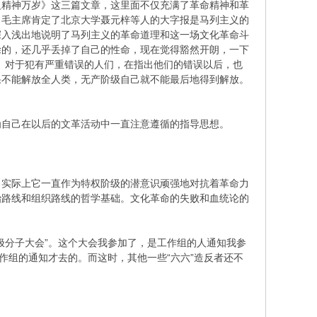
精神万岁》这三篇文章，这里面不仅充满了革命精神和革
。毛主席肯定了北京大学聂元梓等人的大字报是马列主义的
深入浅出地说明了马列主义的革命道理和这一场文化革命斗
涂的，还几乎丢掉了自己的性命，现在觉得豁然开朗，一下
。对于犯有严重错误的人们，在指出他们的错误以后，也
果不能解放全人类，无产阶级自己就不能最后地得到解放。
自己在以后的文革活动中一直注意遵循的指导思想。
实际上它一直作为特权阶级的潜意识顽强地对抗着革命力
治路线和组织路线的哲学基础。文化革命的失败和血统论的
极分子大会”。这个大会我参加了，是工作组的人通知我参
作组的通知才去的。而这时，其他一些“六六”造反者还不