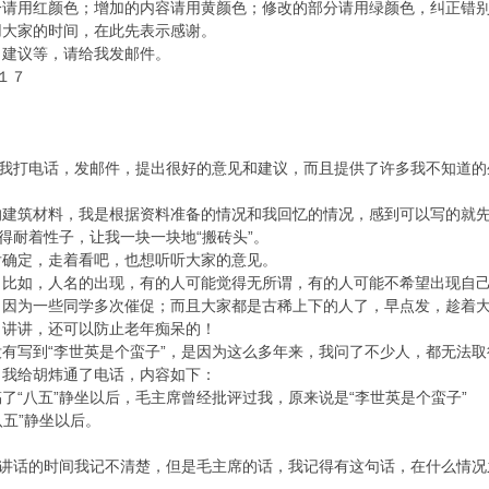
用红颜色；增加的内容请用黄颜色；修改的部分请用绿颜色，纠正错别字
用大家的时间，在此先表示感谢。
建议等，请给我发邮件。
１７
我打电话，发邮件，提出很好的意见和建议，而且提供了许多我不知道的
。
筑材料，我是根据资料准备的情况和我回忆的情况，感到可以写的就先
还得耐着性子，让我一块一块地“搬砖头”。
确定，走着看吧，也想听听大家的意见。
如，人名的出现，有的人可能觉得无所谓，有的人可能不希望出现自己
为一些同学多次催促；而且大家都是古稀上下的人了，早点发，趁着大
自讲讲，还可以防止老年痴呆的！
有写到“李世英是个蛮子”，是因为这么多年来，我问了不少人，都无法
我给胡炜通了电话，内容如下：
了“八五”静坐以后，毛主席曾经批评过我，原来说是“李世英是个蛮子”
八五”静坐以后。
体讲话的时间我记不清楚，但是毛主席的话，我记得有这句话，在什么情