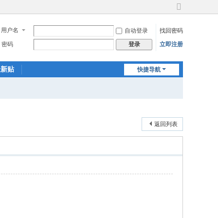
切
换
用户名
自动登录
找回密码
到
宽
密码
立即注册
登录
版
最新贴
快捷导航
返回列表