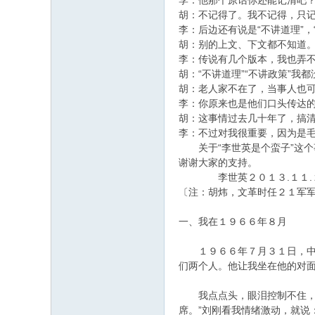
李：他那个原话你还能记清吧
胡：不记得了。我不记得，只记
李：后边还有说是“不讲道理”，
胡：别的上文、下文都不知道
李：传说有几个版本，我也弄不清
胡：“不讲道理”“不讲政策”我
胡：老人家不在了，当事人也
李：你原来也是他们口头传达
胡：这事情过去几十年了，搞
李：不过对我很重要，因为是
关于“李世英是个蛮子”这个
谢谢大家的支持。
李世英２０１３.１１.
〔注：胡炜，文革时任２１军
一、我在１９６６年８月
１９６６年７月３１日，中共
们两个人。他让我坐在他的对面
我点点头，眼泪控制不住，喷
席。”刘刚看我情绪激动，就说