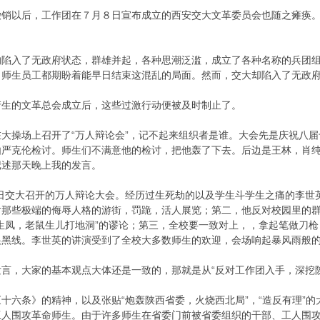
以后，工作团在７月８日宣布成立的西安交大文革委员会也随之瘫痪。
入了无政府状态，群雄并起，各种思潮泛滥，成立了各种名称的兵团组
名师生员工都期盼着能早日结束这混乱的局面。然而，交大却陷入了无政
的文革总会成立后，这些过激行动便被及时制止了。
大操场上召开了“万人辩论会”，记不起来组织者是谁。大会先是庆祝八
由严克伦检讨。师生们不满意他的检讨，把他轰了下去。后边是王林，肖
记述那天晚上我的发言。
交大召开的万人辩论大会。经历过生死劫的以及学生斗学生之痛的李世
对那些极端的侮辱人格的游街，罚跪，活人展览；第二，他反对校园里的
生凤，老鼠生儿打地洞”的谬论；第三，全校要一致对上，，拿起笔做刀
根黑线。李世英的讲演受到了全校大多数师生的欢迎，会场响起暴风雨般的
，大家的基本观点大体还是一致的，那就是从“反对工作团入手，深挖陕
十六条》的精神，以及张贴“炮轰陕西省委，火烧西北局”，“造反有理”
工人围攻革命师生。由于许多师生在省委门前被省委组织的干部、工人围