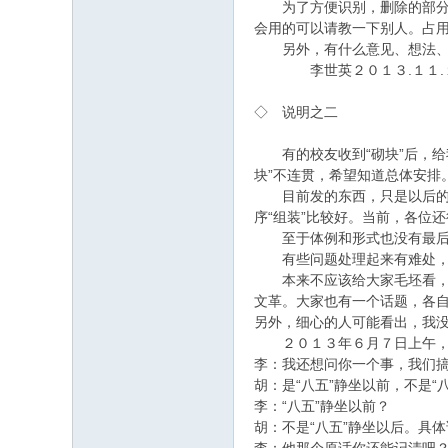
为了方便识别，删除的部分请
会用的可以请教一下别人。占
另外，有什么意见、想法、
李世英２０１３.１１.
◇ 说明之二
有的校友收到“砌块”后，给
块”不连贯，希望知道总体安排
目前发的东西，只是以后的建
序“组装”比较好。当前，各位
至于体例和形式也没有最后
有些问题处理起来有难处，比
本来不应该给大家毛坯看，因
文革。大家也有一个话题，各
另外，细心的人可能看出，我没
２０１３年６月７日上午，
李：我还想问你一个事，我们搞
胡：是“八五”静坐以前，不是“
李：“八五”静坐以前？
胡：不是“八五”静坐以后。具