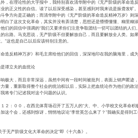
，在理论性的大字报中，我特别喜欢清华附中的《无产阶级的革命造反
事业的正义性的自信。读了以后深受感染，甚至感到对我来说是振聋发旷
的斗争方向是正确的；而清华附中的《无产阶级的革命造反精神万岁》则
为明白了这次文化革命，其实并没有弄清楚，思想还是懵懵懂懂、糊里糊
给他们的回信中强调的“我们又要求你们注意争取团结一切可以团结的人们
人的出路。马克思说，无产阶级不但要解放自己，而且要解放全人类。如
。”这也是自己以后应该特别注意的。
造反精神万岁》和毛主席给他们的回信，深深地印在我的脑海里，成为
的是谭立夫的血统论
极大，而且非常深远，虽然中间有一段时间被批判，表面上销声匿迹，
命力量，重新取得整个社会的统治权以后，实际上把血统论作为他们的政
面我将专门记述我对这个问题的认识。
１２：００，在西北体育场召开了五万人的“大、中、小学校文化革命积
加这个会，还感到惊讶，悄悄地议论“李世英怎么来了？”我确实是得到工
关于无产阶级文化大革命的决定”即《十六条》。