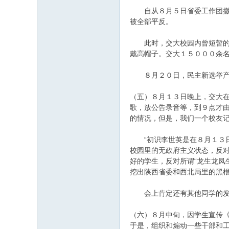
自从８月５日省委工作团撤销
被全部平反。
此时，交大校园内曾短暂的陷
戴高帽子。交大１５０００余
８月２０日，民主新选举产生
（五）８月１３日晚上，交大在
歌，放公告录音等，到９点才
的情况，但是，我们一个校友
“初识李世英是在８月１３日
校园里的无政府主义状态，反
好的学生，反对所谓“龙生龙凤
挖出陕西省委和西北局里的黑
会上肯定还有其他同学的发言
（六）８月中旬，因学生宣传《
于是，组织和煽动一些干部和