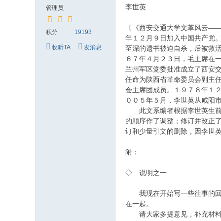
究
李世英
管理员
网
〔《西安交通大学文革风云—
积分
19193
年１２月９日加入中国共产党。
收听TA
发消息
至深的遗书被迫自杀，后被救
６７年４月２３日，毛主席在一
兰州军区党委批准成立了西安
任命为陕西省革命委员会副主
会主席团成员。１９７８年１２
００５年５月，李世英从咸阳
此文系编者根据李世英生前给
的顺序作了调整；修订并改正
订和少量引文的删除，因李世
附：
◇ 说明之一
我现在开始写一些往事的回忆
在一起。
请大家多提意见，补充材料