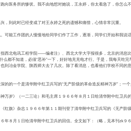
着跑向医务所的惨状。我不由地想对她说，王永婷，你太着急了，你怎么
，到此时已经变成了对王永婷之死的遗憾和痛惜，心情非常沉重。
可能工作团的人慢慢地给同学们作了工作，逐渐，同学们开始和我说话
西北电讯工程学院——编者注）、西北大学大字报很多，北京的消息比
，什么都不知道，必须“恶补”一下，好好地充充电才行。于是，我每天吃
，也到冶金学院、陕西师大去了几次。除了看消息，也看他们学校不同的
的的一个是清华附中红卫兵写的“无产阶级的革命造反精神万岁”；一个
精神万岁》（一二三论）和毛主席１９６６年８月１日给清华附中红卫兵
红旗》杂志１９６６年第１１期刊登了清华附中红卫兵写的《无产阶级
年８月１日给清华附中红卫兵的回信。全文如下：（略，见本刊zk９６