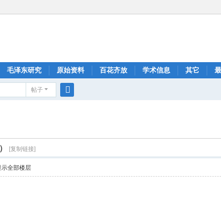
毛泽东研究
原始资料
百花齐放
学术信息
其它
帖子
搜
索
）
[复制链接]
显示全部楼层