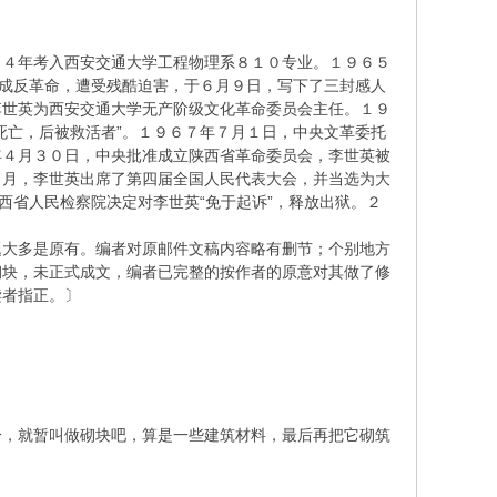
６４年考入西安交通大学工程物理系８１０专业。１９６５
打成反革命，遭受残酷迫害，于６月９日，写下了三封感人
李世英为西安交通大学无产阶级文化革命委员会主任。１９
死亡，后被救活者”。１９６７年７月１日，中央文革委托
年４月３０日，中央批准成立陕西省革命委员会，李世英被
１月，李世英出席了第四届全国人民代表大会，并当选为大
西省人民检察院决定对李世英“免于起诉”，释放出狱。２
。
大多是原有。编者对原邮件文稿内容略有删节；个别地方
砌块，未正式成文，编者已完整的按作者的原意对其做了修
读者指正。〕
，就暂叫做砌块吧，算是一些建筑材料，最后再把它砌筑