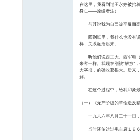
在这里，我看到过王永婷被抬
身亡——原编者注）
与其说我为自己被平反而高兴
回到班里，我什么也没有说。
样，关系融洽起来。
听他们说西工大、西军电（指
来客一样。我现在刚被“解放”
大字报，的确收获很大。后来
解。
在这个过程中，给我印象最深
（一）《无产阶级的革命造反
一九六六年八月二十一日，《
当时还传达过毛主席１９６６