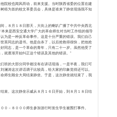
其他院校也闻风而动，前来支援。当时陕西省委的位置在建
董树梧为首的校文革委员会，具体是谁来了静坐现场我不知
间，８月１８日那天，大街上的喇叭广播了中共中央西北
件’本来是西安交通大学广大的革命师生对当时工作组的领导
，认为是一种反革命事件。这是十分严重的错误。我们自己
李世英同志的遗书。他是自杀了，以后抢救得很快，把他抢
个好同志，是一个革命的青年，只有二十一岁。虽然他受了
，就逐渐开始纠正这个错误及其他的错误。”
们班的大部分同学都没有在讲话现场，一是半夜，我们可
，刘澜涛这次讲话调子比较高，给大家的印象觉得还可以。
革命师生顾全大局结束静坐。于是，这次静坐就结束了，我
结束。这次静坐示威从８月１６日开始，到８月１８日结
０００－８０００师生参加游行时发生学生被围打事件。