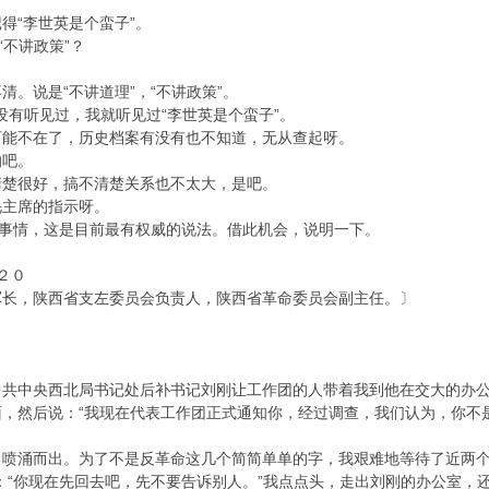
？
得“李世英是个蛮子”。
“不讲政策”？
。
。说是“不讲道理”，“不讲政策”。
都没有听见过，我就听见过“李世英是个蛮子”。
可能不在了，历史档案有没有也不知道，无从查起呀。
的吧。
清楚很好，搞不清楚关系也不太大，是吧。
毛主席的指示呀。
事情，这是目前最有权威的说法。借此机会，说明一下。
２０
军长，陕西省支左委员会负责人，陕西省革命委员会副主任。〕
中央西北局书记处后补书记刘刚让工作团的人带着我到他在交大的办公
，然后说：“我现在代表工作团正式通知你，经过调查，我们认为，你不
涌而出。为了不是反革命这几个简简单单的字，我艰难地等待了近两个
：“你现在先回去吧，先不要告诉别人。”我点点头，走出刘刚的办公室，