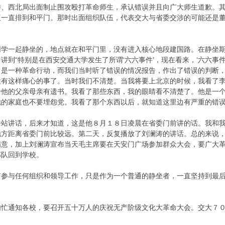
委、西北局出面制止围攻殴打革命师生，承认错误并且向广大师生道歉。
伍一直排到和平门。那时出面组织队伍，代表交大与省委交涉的可能还是
一起静坐的，地点就在和平门里，没有进入核心地段建国路。在静坐期
讲到“特别是在西安交通大学发生了所谓‘六六事件’，现在看来，‘六六事
，是一种革命行动，而我们当时听了错误的情况报告，作出了错误的判断
没有这样痛心的事了。当时我们不清楚。当我将要上北京的时候，我看了
给他的父亲母亲有遗书。我看了那些东西，我的眼睛看不清楚了。他是一
他的家庭也不要埋怨党。我看了那个东西以后，就知道这里边有严重的错误
讲话，后来才知道，这是他８月１８日凌晨在省委门前讲的话。我和我
地方距离省委门前比较远。第二天，反复播放了刘澜涛的讲话。总的来说
满意，加上刘澜涛宣布当天毛主席要在天安门广场参加群众大会，要广大
部队回到学校。
与任何组织和领导工作，只是作为一个普通的静坐者，一直坚持到最后
匆忙通知各校，要召开五十万人的庆祝无产阶级文化大革命大会。交大７