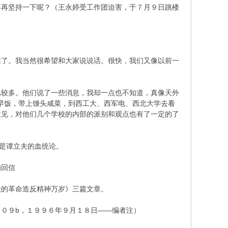
不再坚持一下呢？（王永婷受工作团迫害，于７月９日跳楼
了。我当然很希望和大家说说话。很快，我们又像以前一
较多。他们说了一些消息，我却一点也不知道，真像天外
完早饭，带上馒头咸菜，到西工大、西军电、西北大学去看
意见，对他们几个学校的内部的派别和观点也有了一定的了
是谭立夫的血统论。
的回信
的革命造反精神万岁》三篇文章。
０９b，１９９６年９月１８日——编者注）