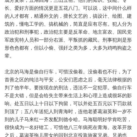
成分复杂，五湖四海，三山五岳。他们的知识、技能、专
长、爱好方面的情况更是五花八门。可以说，这中间什么样
的人才都有，精通外文的，擅长文艺的，搞设计、绘图、建
筑的，懂电工学的、搞机械的，简直是应有尽有。犯人分为
政治犯和刑事犯，政治犯主要是反革命、地主富农、国民党
军政宪特人员和一部分右派、平叛抓的藏民。刑事犯则是形
形色色都有，但以小偷、强奸之类为多，大多为鸡鸣狗盗之
辈。
北京的马海是偷自行车，可惜没偷着。没偷着也不行，为了
首善之区的纯洁与平安，公安们思虑之后，毫无法律根据的
判了他半年。要按现在的刑法，违法不一定犯罪。偷自行车
不是大错，但是会给失主带来生活上和心理上造成很坏的影
响。处五日以上十日以下拘留，可以并处五百元以下罚款就
到顶了；五八年送犯人到青海时，连他老婆葛淑英和一岁不
到的儿子马来红一齐发配到德令哈。马海聪明好学肯吃苦，
很快成为一名好钳工，可惜他八三年病死在青海。改革开放
之后，葛淑英拖儿带女的回到北京投靠旅家兄弟。兄弟也