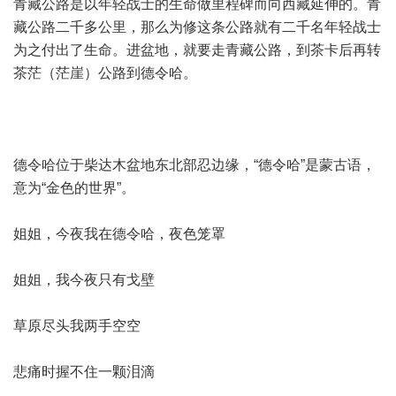
青藏公路是以年轻战士的生命做里程碑而向西藏延伸的。青
藏公路二千多公里，那么为修这条公路就有二千名年轻战士
为之付出了生命。进盆地，就要走青藏公路，到茶卡后再转
茶茫（茫崖）公路到德令哈。
德令哈位于柴达木盆地东北部忍边缘，“德令哈”是蒙古语，
意为“金色的世界”。
姐姐，今夜我在德令哈，夜色笼罩
姐姐，我今夜只有戈壁
草原尽头我两手空空
悲痛时握不住一颗泪滴