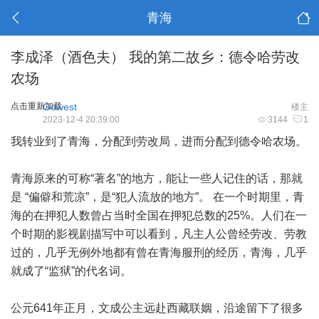
青海
李成泽（酒色夫） 我的第二故乡：德令哈劳改
农场
点击重新加载
Gowest
楼主
2023-12-4 20:39:00
3144
1
我转业到了青海，分配到劳改局，进而分配到德令哈农场。
青海原来的可称“著名”的地方，能让一些人记住的话，那就
是 “偏僻和荒凉”，是“犯人流放的地方”。 在一个时期里，青
海的在押犯人数曾占当时全国在押犯总数的25%。人们在一
个时期的影视剧描写中可以看到，凡主人公曾经劳改、劳教
过的，几乎无例外地都有曾在青海服刑的经历，青海，几乎
就成了“监狱”的代名词。
公元641年正月，文成公主远赴西藏联姻，沿途留下了很多