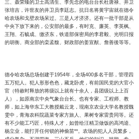
三、聂荣臻的卫士高清生、李先念的电台台长杜唐禄、井卫
张培吉，许世友的井卫员李廷志。抗日名将黄宇宙就在德令
哈农场和戈壁农场呆过。三是人才济济。还有一批干部是从
中央下放下来的，公安部的最多，有时克、廉英、李英枫、
王翔、石毓成、缴济东，铁道部保密局的李君毅、光明日报
的胡衡、商业部的栾孟馥、财政部的姜宣猷、詹善後等等。
德令哈农场总场创建于1954年，全场400多名干部，管理四
五万犯人。犯人形形色色，藏龙卧虎，有前国民党的大官小
官（特赦时释放的将级以上就有十余人，县团级以上上百
人），如原南京中央气象台台长。也有专家、工程师、教
师，如上海华东工大教授戴云龙，现南京农业大学名教授魏
雯中，青海农科院蔬菜专家方旅人、果树专家雷贵同等。还
有不少能工巧匠，特殊人才，如曾给汪精卫做饭的高鸿逵、
杨立业，能打开任何锁的神偷苗**。农场的犯人人员繁多，