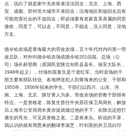
点，说白了就是家中无依靠者没法回去；北京、上海、西
安、成都、郑州等大城市不准回去；沿海地区和放回去后有
可能危害社会的不放回去；即必须要有老家直系亲属的同意
接收，同意了，可以走，不同意，不能走，没人同意，没地
方走。
德令哈农场是青海最大的劳改农场，五十年代对内叫第一劳
改总队，对外叫德令哈农场或德令哈201信箱。总场（公
司）场长郝登阁（原国民党陕北旬邑县县长、保安大队长，
1948年起义），付场长陈复生是个老红军。当时农场的干
部主要有部队转业、各地押送犯人到青海来的公安、干部和
1955年、1956年招来的学生。干部们以四川、山东、河
南、上海、北京、陕甘青人为多。劳改农场的管教干部很有
特点。一是资格老，陈复生曾任中央苏区保卫局局长，解放
后上海市公安局局长黄赤波就做过他的手下。在陕北还想打
康生的耳光，可见其资格之老。二是有来头。听说的不算，
我认识的就有周恩来的翻译李淑芝，叶剑英的井卫员白印