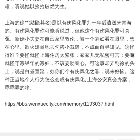
难，听说她以捡拾破烂为生。
上海的徐**(姑隐其名)是以有伤风化罪判一年后遣送来青海
的。有伤风化罪你可能听说过，但他这个有伤风化罪可真
冤。新婚小夫妻在自己家里敦伦，被一个寡妇看在眼里，想
在心里。欲火难耐地去勾搭小裁缝，不成而自寻短见。这怪
得谁？要怪就怪上海住房太紧张，家家几无私密可言；要嘛
就怪守寡经年的寡妇，不该妄动春心。可这事却弄到徐的头
上，说是白昼宣淫，办你们个有伤风化之罪，说来好恼。这
种正当地个人行为怎么会成有伤风化, 上海公安真会办案，
乖乖弄的咚。
https://bbs.wenxuecity.com/memory/1193037.html