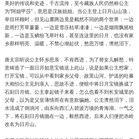
美好的传说和史迹，千古流传，至今藏族人民仍然称公主
为“阿姐甲莎”，意思是汉族姐姐。当公主登上日月山山顶，
举目环顾时，但见山麓两边竟是截然不同的两个世界：一边
是雨打芳草萋萋，一边是雪压枯草凄凄；一边是烟雨飘摇枝
新，一边是玉鳞纷飞草叶枯，甚至连这里的日月，也没有家
乡那样明亮、温暖，不禁心潮起伏，愁思万缕，潸然泪下。
唐太宗听说公主怀乡思亲，不肯西进，为了替女儿解愁，特
意铸造了一面日月如意宝镜送上此山，说是如果公主想家，
打开宝镜，可以从中看到家乡父母、故里山河。护送的吐蕃
大相怕公主见到亲人，思故不进，便暗中将日月宝镜换成了
石刻日月镜。公主拿起镜子来看，怎么也看不到长安城里的
父母，以为是父皇薄情而在有意欺骗她。公主潸然泪下，泪
水流成了倒淌河，由东向西汇人碧波万顷的青海湖。一气之
下，将石刻日月镜抛在一边，毅然西进。后来人们便把赤岭
改名为日月山。