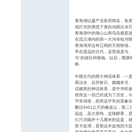
青海湖以盛产湟鱼而闻名，鱼
或灯光的诱惑下便自动跳出冰
青海湖中的海心山和鸟岛都是
在流注湖内的第一大河布哈河附
青海湖岸边有辽阔的天然牧场
早在遥远的古代，这里就是马、
马”的雄壮和善驰。以后，隋唐
称。
中国古代的两大神话体系，一是
禹治水、后羿射日、嫦娥奔月
话媲美的神话体系，是中华民族
然而这一切已经成为了历史，
平常得很，然而这平常的景象
翻过4451公尺的橡皮山，第
晶盐，晶大质纯，盐味醇香，是
们只消揭开十几厘米的盐盖，
茶卡盐湖，是柴达木盆地四大盐