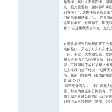
起青海，真让人不寒而慄，感
光，眼光里透着一丝惊异和亲
到青海！”，这也许就是历史给
们的自豪和感慨：“……在青
这里被丰富、被延伸了。即使
豪！”在这里我应当补充一点的
在劳改局报到后给我们开了个
墙的豁口，又走了好久好久才
一床。不过，大衣很实惠，拿
川人也不怕？”我们没办法，
坝，可以同时停放10多辆大卡
任安排我们住下时说：“过两天
墙。象南门就是城门变成的豁
青 藏 公 路
“君不见青海头，古来白骨无人
里，那么为修这条公路就有二
西宁做为青藏公路的起点已有两
到茶卡后再转茶茫（茫崖）公