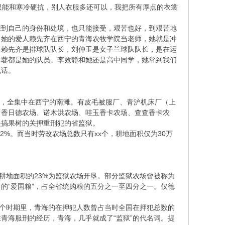
只能和寒冷硬抗，别人衣服多还可以，我把所有厚点的衣裳
想到自己的身份和处境，也只能接受，艰苦也好，到艰苦地
，她的爱人赖先齐在西宁的青海农牧学院当老师，她就是冲
，赖先齐是排球队队长，刘仲玉是女子兰球队队长，是在运
水蓉都是她的队员。李效静和她还是高中同学，她常到我们
说话。
个，全集中在西宁的南滩。有皮毛被服厂、青沪机床厂（上
、香日德农场、诺木洪农场、哇玉香卡农场、查查香卡农
是搞果树的关押重刑犯的省监狱。
2%。而当时劳改农场总数只有xx个，耕地面积仅为30万
业耕地面积的23%为监狱农场开垦。部分监狱农场曾被称为
交售的“爱国粮”，占全省统购粮的五分之一至四分之一。仅德
在一个时期里，青海的在押犯人数曾占当时全国在押犯总数的
青海服刑的经历，青海，几乎就成了“监狱”的代名词。提