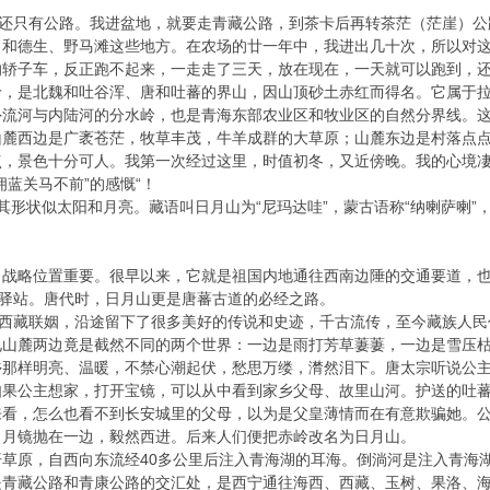
时还只有公路。我进盆地，就要走青藏公路，到茶卡后再转茶茫（茫崖）
、和德生、野马滩这些地方。在农场的廿一年中，我进出几十次，所以对
的轿子车，反正跑不起来，一走走了三天，放在现在，一天就可以跑到，
岭，是北魏和吐谷浑、唐和吐蕃的界山，因山顶砂土赤红而得名。它属于
外流河与内陆河的分水岭，也是青海东部农业区和牧业区的自然分界线。
山麓西边是广袤苍茫，牧草丰茂，牛羊成群的大草原；山麓东边是村落点
点，景色十分可人。我第一次经过这里，时值初冬，又近傍晚。我的心境
拥蓝关马不前”的感慨“！
其形状似太阳和月亮。藏语叫日月山为“尼玛达哇”，蒙古语称“纳喇萨喇”
，战略位置重要。很早以来，它就是祖国内地通往西南边陲的交通要道，
大驿站。唐代时，日月山更是唐蕃古道的必经之路。
赴西藏联姻，沿途留下了很多美好的传说和史迹，千古流传，至今藏族人民
见山麓两边竟是截然不同的两个世界：一边是雨打芳草萋萋，一边是雪压
乡那样明亮、温暖，不禁心潮起伏，愁思万缕，潸然泪下。唐太宗听说公
如果公主想家，打开宝镜，可以从中看到家乡父母、故里山河。护送的吐
来看，怎么也看不到长安城里的父母，以为是父皇薄情而在有意欺骗她。
日月镜抛在一边，毅然西进。后来人们便把赤岭改名为日月山。
草原，自西向东流经40多公里后注入青海湖的耳海。倒淌河是注入青海
是青藏公路和青康公路的交汇处，是西宁通往海西、西藏、玉树、果洛、