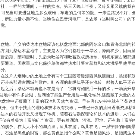
有200多年历史。行销全国近20个省（区）市及香港、台湾等地区，出
社，一样的大通间，一样的挨冻。第三天晚上半夜，又冷又累又饿的我在迷
，可见当时要进盆地是多么艰难，车走的是何等的慢。一来是路况不好，
改，所以力量小跑不快。当晚住在巴音河电厂，是农场（当时叫公司）的
一觉。
木盆地。广义的柴达木盆地应该包括盆地西北部的阿尔金山和青海北部的
地方划到柴达木盆地中，主要是因为它们都处于干旱区，降雨稀少，因而
晋后期、隋和唐时，先后为吐谷浑和吐蕃政权所控制。明初东蒙古诸部进
重要通道。国家重点文化保护单位都兰热水吐蕃古墓群和诺木洪塔里他里
部分。
。在这片人烟稀少的土地上曾有两个王国随着漫漫西风飘逝而过，狼烟和
，还带来那远古西域的歌声。吐谷浑的刺绣似乎还在流传，鄯善人似乎还
起之后，柴达木就再也不在是海了，它将有如眼泪一样的水，一滴滴升华
是盆地中有许多盐湖，盐湖除了能生产食用盐—氯化钠外,还蕴藏了大量的
达木盆地中还蕴藏了丰富的石油和天然气资源。早在唐代史书中就有了柴达
地展开。但由于找油的理论和技术没有突破，一些已开发的油田逐渐资源
柴达木的石油开发又出现了转机，随着石油勘探理论和技术的进步，人们在
，不仅有着极为丰富的矿产资源，更有着湖泊、河流、湿地。还有着丰富的
然的赐予。在大大小小的湖泊里，鱼儿在游，鸟儿在飞，一派宁静的田园
富、石油是黑色的财富，那么黄色是指什么呢？黄色是指风沙、是指柴达