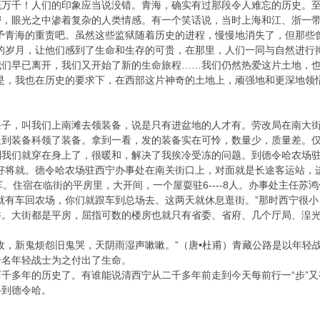
慨万千！人们的印象应当说没错。青海，确实有过那段令人难忘的历史。
密，眼光之中渗着复杂的人类情感。有一个笑话说，当时上海和江、浙一带
予青海的重责吧。虽然这些监狱随着历史的进程，慢慢地消失了，但那些曾
海的岁月，让他们感到了生命和生存的可贵，在那里，人们一同与自然进行
我们早已离开，我们又开始了新的生命旅程……我们仍然热爱这片土地，
是，我也在历史的要求下，在西部这片神奇的土地上，顽强地和更深地领
条子，叫我们上南滩去领装备，说是只有进盆地的人才有。劳改局在南大
走到装备科领了装备。拿到一看，发的装备实在可怜，数量少，质量差。
到我们就穿在身上了，很暖和，解决了我挨冷受冻的问题。到德令哈农场驻
只好将就。德令哈农场驻西宁办事处在南关街口上，对面就是长途客运站，
车。住宿在临街的平房里，大开间，一个屋耍驻6----8人。办事处主任
就有车回农场，你们就跟车到总场去。这两天就休息逛街。”那时西宁很
豁。大街都是平房，屈指可数的楼房也就只有省委、省府、几个厅局、湟
收，新鬼烦怨旧鬼哭，天阴雨湿声嗽嗽。”（唐•杜甫）青藏公路是以年轻
千名年轻战士为之付出了生命。
千多年的历史了。有谁能说清西宁从二千多年前走到今天每前行一“步”又
路到德令哈。