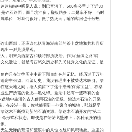
口日本、尼泊尔、中东等地区。
迷糊糊中听见人说：到巴音河了。500多公里走了近30
全是碎石路面，而且坑洼多，槎板路多；二是车不好，当时
下属单位，对我们很好，做了热汤面，睡的客房也十分热
祁连山西部，还应该包括青海湖南部的茶卡盆地和共和县所
呈现出一派荒漠景观。
入，明末为西蒙古和硕特部所统治。作为“丝绸之路”辅
哈文化遗址，就是海西悠久历史和先民优秀文化的见证，是
鼓角声只在过往历史中留下那血红色的记忆。经历过千万年
在蓬房中张望。回望历史，我没有理由不被柴达木吸引。柴
在这天地之间，给人类留下了这个浩瀚的“聚宝盆”。称柴
农业生产所需的化肥—氯化钾。盐湖中还有一些稀有的金
木盆地中生活的古人使用石油的记载。柴达木石油的开采
枯竭，在冷湖一带，你就能看到一些废弃的城镇，那就是早
柴达木不断找到新的石油资源。柴达木石油开发的“第二
生命形式和状态。即使是在茫茫戈壁滩上，各种顽强的植
景象。
木无边无际的荒漠和荒漠中的风蚀地貌和风积地貌。这里的