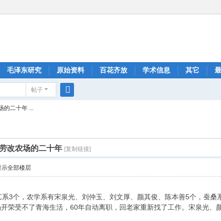
毛泽东研究
原始资料
百花齐放
学术信息
其它
帖子
搜
二十年 ...
索
劳改农场的二十年
[复制链接]
显示全部楼层
艺系3个，农学系有宋泉光、刘仲玉、刘文厚、颜其俊、陈本善5个，蚕
开荣受不了青海生活，60年自动离职，回老家重新找了工作。宋泉光、