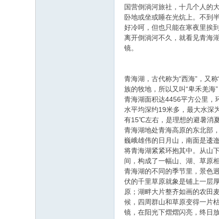
国营倒淌河旅社，十几个人的
卧地或坐或睡在光炕上。不到
好冷呵，但也只能在寒夜里挨
离开倒淌河不久，就看见青海
镜。
青海湖，古代称为“西海”，又称
族的牧地，所以又叫“卑禾羌海”
青海湖面积达4456平方公里
水平均深约19米多，最大水深
有15℃左右，是理想的避暑消
青海湖地处青海高原的东北部
巍峨雄伟的日月山，南面是逶迤
将青海湖紧紧环抱其中。从山
间，构成了一幅山、湖、草原
青海湖的不同的季节里，景色
伏的千里草原就象是铺上一层
原；湖畔大片整齐如画的农田
候，四周群山和草原变得一片枯
镜，在阳光下熠熠闪亮，终日