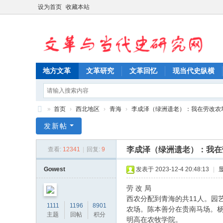
设为首页
收藏本站
地方文革
文革研究
文革回忆
现当代史纵横
»
首页
›
西北地区
›
青海
›
李成泽（绿洲遗老）：我在劳改农场的
文
发新帖
革
李成泽（绿洲遗老）：我在
查看:
12341
|
回复:
9
与
当
Gowest
发表于 2023-12-4 20:48:13
|
代
劳 改 局
史
西农分配到青海的共11人。园
1111
1196
8901
农场。陈本善分在贵南马场。杨
研
主题
回帖
积分
明高在农牧学院。