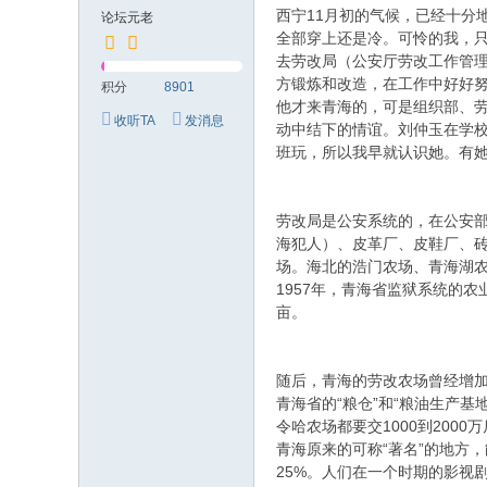
究
西宁11月初的气候，已经十分
论坛元老
网
全部穿上还是冷。可怜的我，
去劳改局（公安厅劳改工作管
方锻炼和改造，在工作中好好
积分
8901
他才来青海的，可是组织部、
收听TA
发消息
动中结下的情谊。刘仲玉在学
班玩，所以我早就认识她。有
劳改局是公安系统的，在公安部
海犯人）、皮革厂、皮鞋厂、
场。海北的浩门农场、青海湖
1957年，青海省监狱系统的
亩。
随后，青海的劳改农场曾经增加
青海省的“粮仓”和“粮油生产基
令哈农场都要交1000到2000
青海原来的可称“著名”的地方
25%。人们在一个时期的影视