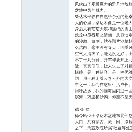
风吹出了规模巨大的雅丹地貌
盆地中风的魅力。
柴达木平静在自然给予她的苍
人的心里，柴达木像是一位老
身后只有茫茫大漠和连绵的雪
残丘中显得那么清幽，从容淡
的沙棘、白刺，站在那片沙棘
么洁白。这里没有春天，四季
空气太清爽了，能见度之好，
不了十几分钟，开车却要开上
近，真真假假，让人失去了对
恬静、是一种从容，是一种优
切，用一种闲看云卷云舒的大
中之一，我们在这里生活成长
回味故乡，我的恼海里闪过一些
溟海，万里扬砂砌。仰望不见天
德 令 哈
德令哈位于柴达木盆地东北部忍边
人口，共有蒙古、藏、回、撒拉
之下，为宣政院所属“吐蕃等处