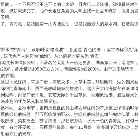
大通间，一个不死不活不热不冷的土火炉，只发给二个煤饼。被褥是绝对
半夜，煤饼就烧完了。几个长走这条路的人叫上我一起去拿煤饼，服务员
到天明。
湖了。青海湖，是我国第一大内陆湖泊，也是我国最大的咸水湖。它浩瀚
“鲜水”或“鲜海”。藏语叫做“错温波”，意思是“青色的湖”；蒙古语称它为
，汉代也有人称它为“仙海”。从北魏起才更名为“青海”。
，环湖周长360多公里，比著名的太湖大一倍还要多。湖面东西长，南北
为28米，蓄水量达1050亿立方米，湖面海拔为3260米。由于这里地势
夏的胜地。
，这里地域辽阔，草原广袤，河流众多，水草丰美，环境幽静。湖的四周
绵绵的青海南山，西面是峥嵘嵯峨的橡皮山。这四座大山海拔都在3600米
下到湖畔，则是广袤平坦、苍茫无际的千里草原，而烟波浩淼、碧波连天
相映成趣的壮美风光和绮丽景色。
迥然不同。夏秋季节，当四周巍巍的群山和西岸辽阔的草原披上绿装的时
厚厚的绿色的绒毯，那五彩缤纷的野花，把绿色的绒毯点缀的如锦似缎，
麦浪翻滚，菜花泛金，芳香四溢；那碧波万顷，水天一色的青海湖，好似
黄，有时还要披上一层厚厚的银装。每年11月份，青海湖便开始结冰，
放射着夺目的光辉。