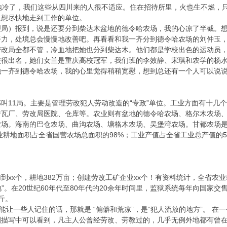
地冷了，我们这些从四川来的人很不适应。住在招待所里，火也生不燃，
只想尽快地走到工作的单位。
理局）报到，说是还要分到柴达木盆地的德令哈农场，我的心凉了半截。
努力，处境总会慢慢地改善吧。再看看和我一齐分到德令哈农场的刘仲玉
劳改局全都不管，冷血地把她也分到柴达木。他们都是学校出色的运动员
校很出名，她们女兰是重庆高校冠军，我们班的李效静、宋琪和农学的杨
她一齐到德令哈农场，我的心里觉得稍稍宽慰，想到总还有一个人可以说
叫11局。主要是管理劳改犯人劳动改造的“专政”单位。工业方面有十几
砖瓦厂、劳改局医院、仓库等。农业则有盆地的德令哈农场、格尔木农场
农场。海南的巴仓农场、曲沟农场、塘格木农场、吴堡湾农场。甘都农场
农业耕地面积占全省国营农场总面积的98%；工业产值占全省工业总产值的5
到xx个，耕地382万亩；创建劳改工矿企业xx个！有资料统计，全省农
地”。在20世纪60年代至80年代的20余年时间里，监狱系统每年向国家
万斤。
，能让一些人记住的话，那就是 “偏僻和荒凉”，是“犯人流放的地方”。 
剧描写中可以看到，凡主人公曾经劳改、劳教过的，几乎无例外地都有曾在