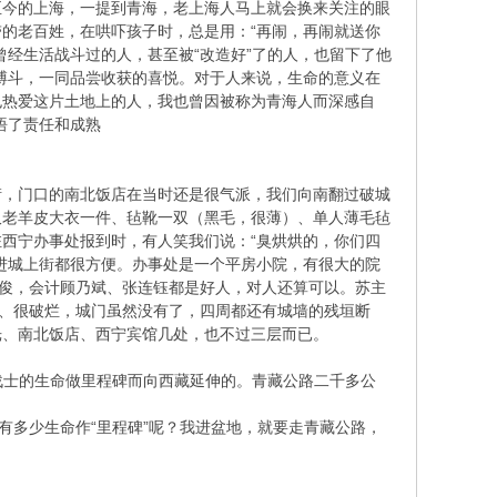
至今的上海，一提到青海，老上海人马上就会换来关注的眼
的老百姓，在哄吓孩子时，总是用：“再闹，再闹就送你
经生活战斗过的人，甚至被“改造好”了的人，也留下了他
搏斗，一同品尝收获的喜悦。对于人来说，生命的意义在
也热爱这片土地上的人，我也曾因被称为青海人而深感自
悟了责任和成熟
街，门口的南北饭店在当时还是很气派，我们向南翻过破城
仅老羊皮大衣一件、毡靴一双（黑毛，很薄）、单人薄毛毡
西宁办事处报到时，有人笑我们说：“臭烘烘的，你们四
进城上街都很方便。办事处是一个平房小院，有很大的院
苏鸿俊，会计顾乃斌、张连钰都是好人，对人还算可以。苏主
小、很破烂，城门虽然没有了，四周都还有城墙的残垣断
光、南北饭店、西宁宾馆几处，也不过三层而已。
战士的生命做里程碑而向西藏延伸的。青藏公路二千多公
有多少生命作“里程碑”呢？我进盆地，就要走青藏公路，