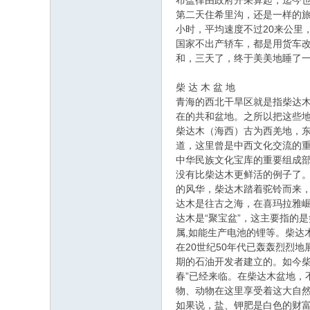
布盐律由政府开采算起，迄今也
第二天住希里沟，还是一样的旅
小时，平均速度不过20来公里
国家不出产轿车，都是用货车
和，三天了，终于美美地睡了
柴 达 木 盆 地
青海的西北干旱区就是指柴达
在的共和盆地。之所以把这些
柴达木（海西）古为西羌地，东
道，这里曾是中西文化交流的
中华民族文化宝库的重要组成
没有比柴达木更鲜活的例子了
的风华，柴达木踏着驼铃而来
达木是往古之海，在喜玛拉雅崛
达木是“聚宝盆”，这主要指的
属,如能生产电池的锂等。柴
在20世纪50年代已轰轰烈烈
期的石油开发者建立的。如今
春”已经来临。在柴达木盆地
物、动物在这里享受着这大自
如果说，盐、钾肥是白色的财