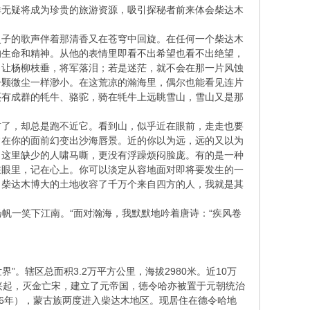
群无疑将成为珍贵的旅游资源，吸引探秘者前来体会柴达木
灵子的歌声伴着那清香又在苍穹中回旋。在任何一个柴达木
的生命和精神。从他的表情里即看不出希望也看不出绝望，
，让杨柳枝垂，将军落泪；若是迷茫，就不会在那一片风蚀
一颗微尘一样渺小。在这荒凉的瀚海里，偶尔也能看见连片
还有成群的牦牛、骆驼，骑在牦牛上远眺雪山，雪山又是那
前了，却总是跑不近它。看到山，似乎近在眼前，走走也要
常在你的面前幻变出沙海唇景。近的你以为远，远的又以为
。这里缺少的人啸马嘶，更没有浮躁烦闷脸庞。有的是一种
在眼里，记在心上。你可以淡定从容地面对即将要发生的一
。柴达木博大的土地收容了千万个来自四方的人，我就是其
扬帆一笑下江南。“面对瀚海，我默默地吟着唐诗：“疾风卷
。辖区总面积3.2万平方公里，海拔2980米。近10万
兴起，灭金亡宋，建立了元帝国，德令哈亦被置于元朝统治
636年），蒙古族两度进入柴达木地区。现居住在德令哈地