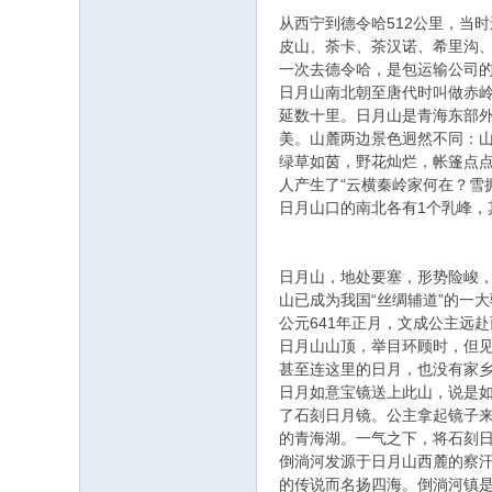
从西宁到德令哈512公里，当
皮山、荼卡、茶汉诺、希里沟
一次去德令哈，是包运输公司
日月山南北朝至唐代时叫做赤
延数十里。日月山是青海东部
美。山麓两边景色迥然不同：
绿草如茵，野花灿烂，帐篷点
人产生了“云横秦岭家何在？雪
日月山口的南北各有1个乳峰，
日月山，地处要塞，形势险峻
山已成为我国“丝绸辅道”的一
公元641年正月，文成公主远
日月山山顶，举目环顾时，但
甚至连这里的日月，也没有家
日月如意宝镜送上此山，说是
了石刻日月镜。公主拿起镜子
的青海湖。一气之下，将石刻
倒淌河发源于日月山西麓的察汗
的传说而名扬四海。倒淌河镇