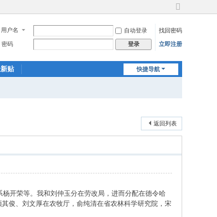
切
换
用户名
自动登录
找回密码
到
宽
密码
立即注册
登录
版
最新贴
快捷导航
返回列表
桑系杨开荣等。我和刘仲玉分在劳改局，进而分配在德令哈
颜其俊、刘文厚在农牧厅，俞纯清在省农林科学研究院，宋