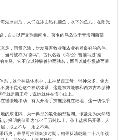
青海湖冰封后，人们在冰面钻孔捕鱼，水下的鱼儿，在阳光
旎，自古以产龙驹而闻名。著名的鸟岛位于青海湖西部，
源充足，雨量充沛，对发展畜牧业和农业有着良好的条件。
当时被称为“秦马”。古代名著《诗经》曾描写过“秦
特色的良马。它不仅以神骏善驰而驰名，而且以能征惯战而著
话体系，这个神话体系中，主神是西王母，辅神众多。像大
无不属于昆仑这个神话体系，这是东方能够和西方古希腊神
的阿母就是西王母，说她就住在海心山上。
群在缓缓地移动，有人开着手扶拖拉机在耙地，这一切似乎
木盆地的东北隅，为一典型的氯化物型盐湖。该盐湖为天然结
初步探明的储量达4亿4千万吨以上。茶卡盐极易开采，人
盐层，取之不尽，用之不竭。
开采历史，最早可推到秦汉时期，如果从清乾隆二十八年颁