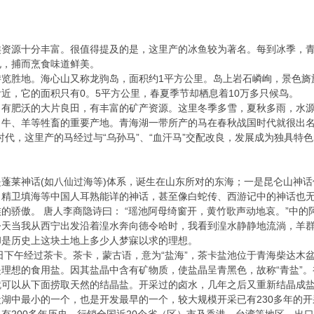
类资源十分丰富。很值得提及的是，这里产的冰鱼较为著名。每到冰季，
孔，捕而烹食味道鲜美。
游览胜地。海心山又称龙驹岛，面积约1平方公里。岛上岩石嶙峋，景色旖
近，它的面积只有0。5平方公里，春夏季节却栖息着10万多只候鸟。
，有肥沃的大片良田，有丰富的矿产资源。这里冬季多雪，夏秋多雨，水
牛、羊等牲畜的重要产地。青海湖一带所产的马在春秋战国时代就很出名，
时代，这里产的马经过与“乌孙马”、“血汗马”交配改良，发展成为独具
蓬莱神话(如八仙过海等)体系，诞生在山东所对的东海；一是昆仑山神
、精卫填海等中国人耳熟能详的神话，甚至像白蛇传、西游记中的神话也
的骄傲。 唐人李商隐诗曰： “瑶池阿母绮窗开，黄竹歌声动地哀。”中
今天当我从西宁出发沿着湟水奔向德令哈时，我看到湟水静静地流淌，羊
却是历史上这块土地上多少人梦寐以求的理想。
二日下午经过茶卡。茶卡，蒙古语，意为“盐海”，茶卡盐池位于青海柴达
理想的食用盐。因其盐晶中含有矿物质，使盐晶呈青黑色，故称“青盐”。
就可以从下面捞取天然的结晶盐。开采过的卤水，几年之后又重新结晶成
湖中最小的一个，也是开发最早的一个，较大规模开采已有230多年的