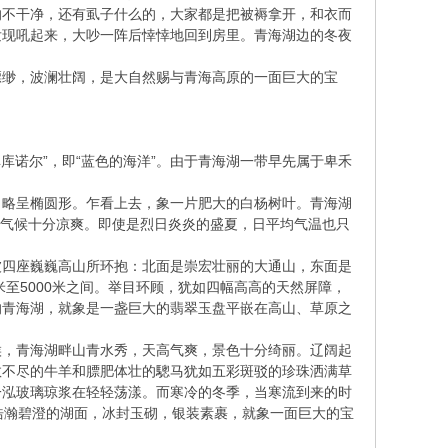
的不干净，还有虱子什么的，大家都是把被褥拿开，和衣而
发现吼起来，大吵一阵后悻悻地回到房里。青海湖边的冬夜
缥缈，波澜壮阔，是大自然赐与青海高原的一面巨大的宝
“库库诺尔”，即“蓝色的海洋”。由于青海湖一带早先属于卑禾
窄，略呈椭圆形。乍看上去，象一片肥大的白杨树叶。青海湖
高，气候十分凉爽。即使是烈日炎炎的盛夏，日平均气温也只
被四座巍巍高山所环抱：北面是崇宏壮丽的大通山，东面是
至5000米之间。举目环顾，犹如四幅高高的天然屏障，
的青海湖，就象是一盏巨大的翡翠玉盘平嵌在高山、草原之
候，青海湖畔山青水秀，天高气爽，景色十分绮丽。辽阔起
数不尽的牛羊和膘肥体壮的驄马犹如五彩斑驳的珍珠洒满草
一泓玻璃琼浆在轻轻荡漾。而寒冷的冬季，当寒流到来的时
浩瀚碧澄的湖面，冰封玉砌，银装素裹，就象一面巨大的宝