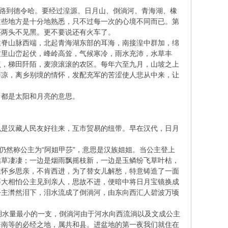
公路到德令哈。要经过湟源、日月山、倒淌河、青海湖、橡
这些地方是十分地熟悉，只不过每一次的心境不同而已。第
还两头不见黑。更不要说还有火车了。
拉脊山脉西端，北起青海湖东部的耳海，南接湟中群加，绵
这里山峦起伏，峰岭高耸，气候寒冷，雨水充沛，水草丰
点，梯田阡陌，麦浪滚滚的农区。每年六至九月，山坡之上
凄凉，离乡别境的情怀，发配充军的苦涩使人悲从中来，让
，都是太阳和月亮的意思。
也是汉藏人民友好往来，互市贸易的纽带。早在汉代，日月
仍然称公主为“阿姐甲莎”，意思是汉族姐姐。当公主登上
枯草凄凄；一边是烟雨飘摇枝新，一边是玉鳞纷飞草叶枯，
主怀乡思亲，不肯西进，为了替女儿解愁，特意铸造了一面
蕃大相怕公主见到亲人，思故不进，便暗中将日月宝镜换成
公主潸然泪下，泪水流成了倒淌河，由东向西汇人碧波万顷
湖水量最小的一支，倒淌河由于河水向西流淌以及文成公主
海南等的必经之地，属共和县。进盆地的第一夜我们就住在