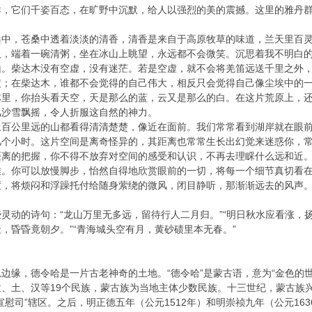
群，它们千姿百态，在旷野中沉默，给人以强烈的美的震撼。这里的雅丹
桑中，苍桑中透着淡淡的清香，清香是来自于高原牧草的味道，兰天里百
人，端着一碗清粥，坐在冰山上眺望，永远都不会微笑。沉思着我不明白
山。柴达木没有空虚，没有迷茫。若是空虚，就不会将羌笛远送千里之外
定；在柴达木，谁都不会觉得的自己伟大，相反只会觉得自己像尘埃中的
林里，你抬头看天空，天是那么的蓝，云又是那么的白。在这片荒原上，
风沙雪飘摇，令人折服这自然的神力。
上百公里远的山都看得清清楚楚，像近在面前。我们常常看到湖岸就在眼
几个小时。这片空间是离奇怪异的，其距离也常常生长出幻觉来迷惑你，
距离的把握，你不得不放弃对空间的感受和认识，不再去理睬什么远和近
雅。你可以放慢脚步，怡然自得地欣赏眼前的一切，将每一个细节真切看
度，将烦闷和浮躁托付给随身萦绕的微风，闭目静听，那渐渐远去的风声
。
灵动的诗句：“龙山万里无多远，留待行人二月归。”“明日秋水应看涨，
，昏昏竟朝夕。”“青海城头空有月，黄砂碛里本无春。”
缘，德令哈是一片古老神奇的土地。“德令哈”是蒙古语，意为“金色的世界”
、土、汉等19个民族，蒙古族为当地主体少数民族。十三世纪，蒙古族
宣慰司”辖区。之后，明正德五年（公元1512年）和明崇祯九年（公元1