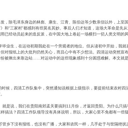
，除毛泽东身边的林彪、康生、江青、陈伯达等少数亲信以外，上至国
》和“三家村”都感到有些莫名其妙。事后人们才知道，这场大革命是先
利用已经动员起来的造反派，在中国大地上卷起一场横扫一切人类文明的
毕业生，在运动初期我处在一个旁观者的地位。但从读初中开始，我就
，但对报纸上的大批判仍然关心，而且心中有不少想法。四清运动突然宣
纷纷被揪出来靠边站……对运动中的这些现象感到十分困惑难解。本文就
开的时候，四清工作队集中，突然通知说根据上级指示，要提前结束农村四
定。
就是说，我们在贵阳南郊孟关要搞到11月份，才返回贵阳。为什么只搞
是怎样搞法？四清工作队领导没有具体说明，所以，大家心里不免都有一些
管乡下没有报纸，也没有广播，大家和农民一样，几乎处于与世隔绝状