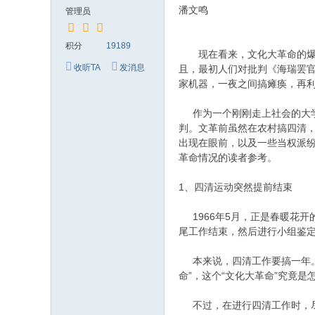
究
潘文鸣
管理员
网
积分
19189
现在看来，文化大革命的爆发
收听TA
发消息
且，最初人们对批判《海瑞罢官
家机器，一夜之间搞瘫痪，再
作为一个刚刚走上社会的大学
判。文革前虽然在农村搞四清
出现在眼前，以及一些当权派
革命情况的读者参考。
1、四清运动突然提前结束
1966年5月，正是春暖花
尾工作结束，然后进行小组鉴
本来说，四清工作要搞一年。
命”，这个“文化大革命”究竟
不过，在进行四清工作时，尽