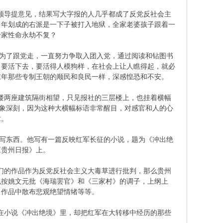
领导提意见，结果写大字报的人几乎都成了反党反社会主
当年划成的右派是一下子被打入地狱，全家老婆孩子跟着一
身家性命永劫不复？
为了跟党走，一直努力争取入团入党，通过阅读和钻图书
白要活下去，要活得人模狗样，在社会上让人瞧得起，就必
末年那些专制王朝的顺民和良民一样，深感惶恐和不安。
楼两座建筑隔街相望，只见报社的三层楼上，也挂着横幅
印象深刻，因为这种大横幅标语非常醒目，对感官和人的心
章。
写东西。他写有一篇反映红军长征的小说，题为《冲出绝
《贵州日报》上。
们的作品作为反党反社会主义大毒草进行批判，那么贵州
也按姚文元批《海瑞罢官》和《三家村》的调子，上纲上
，作品中散布悲观绝望情绪等等。
在小说《冲出绝境》里，却把红军在大转移中经历的那些