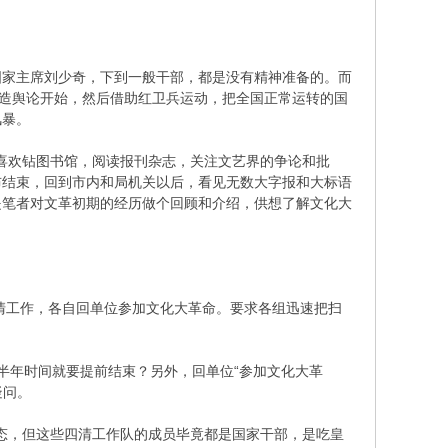
家主席刘少奇，下到一般干部，都是没有精神准备的。而
从造舆论开始，然后借助红卫兵运动，把全国正常运转的国
风暴。
喜欢钻图书馆，阅读报刊杂志，关注文艺界的争论和批
布结束，回到市内和局机关以后，看见无数大字报和大标语
是笔者对文革初期的经历做个回顾和介绍，供想了解文化大
清工作，各自回单位参加文化大革命。要求各组迅速把扫
半年时间就要提前结束？另外，回单位“参加文化大革
疑问。
态，但这些四清工作队的成员毕竟都是国家干部，是吃皇