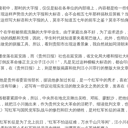
初中，那时的大字报，仅仅是贴在各单位的内部墙上，内容都是给一些
出现这样声势浩大的大字报和大标语，会不会相五七年那样搞秋后算账？
在这些写大标语和大字报的人，莫非不知道五七年的前车之鉴？莫非不怕
在学校被彻底洗脑的大学毕业生。由于家庭出身不好，为了追求进步，
运动的残酷和无情，因此，学生时代就知道要夹着尾巴做人。此外，也明
愿做党的驯服工具。所以，看到贵阳市出现这番景象，我自然就如同清朝
坐落在延安路，而《贵州日报》社也在延安路，省文化局大楼和报社大
打倒反革命修正主义分子汪小川！”，凡是见过这种横幅大标语的，都会
不算，在《贵州日报》上，则是整版揭露和批判汪小川罪行的整版大块文
是贵州省委宣传部长，据说他参加过长征，是一个红军中的秀才，喜欢
经没有印象），还写有一些议论现实生活的散文杂文之类的文章，发表在
都要紧跟中央，所以，中央所在地北京揪出吴晗、邓拓、廖默沙，把他
瓢，就把汪小川抛出来，作为贵州文化大革命的活靶子。细读批判文章，
境》写红军与国民党军队战斗的惨烈和巨大的牺牲，是对红军长征的诬蔑
军长征是为了北上抗日，“红军不怕远征难，万水千山只等闲”，汪小川