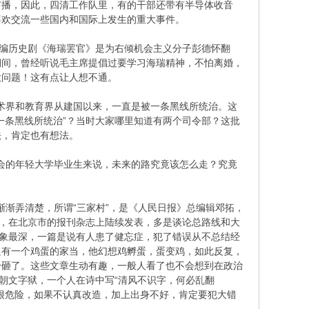
广播，因此，四清工作队里，有的干部还带有半导体收音
喜欢交流一些国内和国际上发生的重大事件。
编历史剧《海瑞罢官》是为右倾机会主义分子彭德怀翻
期间，曾经听说毛主席提倡过要学习海瑞精神，不怕离婚，
大问题！这有点让人想不通。
术界和教育界从建国以来，一直是被一条黑线所统治。这
一条黑线所统治”？当时大家哪里知道有两个司令部？这批
法，肯定也有想法。
会的年轻大学毕业生来说，未来的路究竟该怎么走？究竟
渐弄清楚，所谓“三家村”，是《人民日报》总编辑邓拓，
》，在北京市的报刊杂志上陆续发表，多是谈论总路线和大
印象最深，一篇是说有人患了健忘症，犯了错误从不总结经
只有一个鸡蛋的家当，他幻想鸡孵蛋，蛋变鸡，如此反复，
给砸了。这些文章生动有趣，一般人看了也不会想到在政治
朝文字狱，一个人在诗中写“清风不识字，何必乱翻
很危险，如果不认真改造，加上出身不好，肯定要犯大错