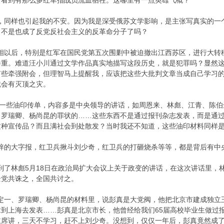
者看到有那么多红军指战员流血牺牲。这哪里有一点英雄气概？
同样也引起我的不安。因为我是深受俄苏文学影响，是主张写真实的一
，不是也成了反党反社会主义的反革命分子了吗？
以后，特别是红军在国民党第五次围剿中被迫撤出江西苏区，进行大转移
惨重。难道汪小川通过文学作品真实地描写这段历史，就是犯罪吗？显然
有些牵强附会，但理智马上提醒我，应该把这些大批判文章当成自己学习
就会有灭顶之灾。
些油印传单，内容多是中央领导的讲话，如周恩来、林彪、江青、陈伯
、罗瑞卿、杨尚昆的罪状的……这些东西不是通过报刊杂志发表，而是通
这种宣传品？而且满社会到处散发？当时我还不知道，这些油印材料同样
的大字报，红卫兵揪斗刘少奇，红卫兵的打砸烧杀等等，都是背后有中
林彪5月18日在政治局扩大会议上关于政变的讲话，在这次讲话里，林
全党共诛之，全国共讨之。
一、罗瑞卿、杨尚昆的材料里，说彭真是大党阀，他把北京市建成独立
到上海去发表……彭真是北京市长，他曾经给我们65届高校毕业生做过
主席讲，三天不学习，赶不上刘少奇。没想到，仅仅一年后，彭真竟然成