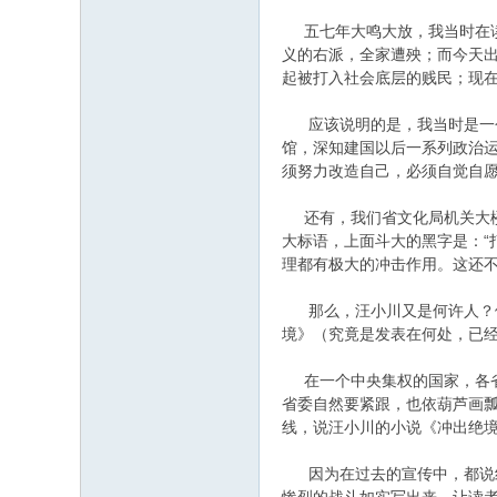
五七年大鸣大放，我当时在读
义的右派，全家遭殃；而今天
起被打入社会底层的贱民；现
应该说明的是，我当时是一个
馆，深知建国以后一系列政治
须努力改造自己，必须自觉自
还有，我们省文化局机关大楼
大标语，上面斗大的黑字是：“
理都有极大的冲击作用。这还
那么，汪小川又是何许人？他
境》（究竟是发表在何处，已
在一个中央集权的国家，各省
省委自然要紧跟，也依葫芦画
线，说汪小川的小说《冲出绝
因为在过去的宣传中，都说红