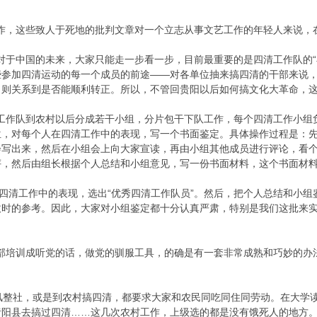
，这些致人于死地的批判文章对一个立志从事文艺工作的年轻人来说，
于中国的未来，大家只能走一步看一步，目前最重要的是四清工作队的“
些参加四清运动的每一个成员的前途——对各单位抽来搞四清的干部来说
则关系到是否能顺利转正。所以，不管回贵阳以后如何搞文化大革命，这
工作队到农村以后分成若干小组，分片包干下队工作，每个四清工作小组
位，对每个人在四清工作中的表现，写一个书面鉴定。具体操作过程是：
会写出来，然后在小组会上向大家宣读，再由小组其他成员进行评论，看
评，然后由组长根据个人总结和小组意见，写一份书面材料，这个书面材
工作中的表现，选出“优秀四清工作队员”。然后，把个人总结和小组鉴
拔时的参考。因此，大家对小组鉴定都十分认真严肃，特别是我们这批来
培训成听党的话，做党的驯服工具，的确是有一套非常成熟和巧妙的办
整社，或是到农村搞四清，都要求大家和农民同吃同住同劳动。在大学读
昔阳县去搞过四清……这几次农村工作，上级选的都是没有饿死人的地方