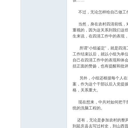
误……
不过，无论怎样给自己做工作
当然，身在农村四清前线，对
重视的，因为这关系到我们这
生来说，在四清工作中的表现，
所谓“小组鉴定”，就是四清
工作结束以后，就以小组为单
自己在四清工作中的表现和体
括正面的赞扬，也有提醒和批
另外，小组还根据每个人在四清
案，作为这个干部以后入党提
格，关系重大。
现在想来，中共对如何把干部
统的洗脑工程的。
还有，无论是参加农村的整风
到延庆县去写过村史，到山西