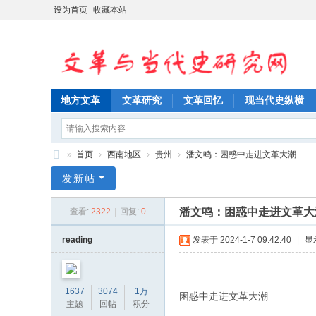
设为首页
收藏本站
地方文革
文革研究
文革回忆
现当代史纵横
»
首页
›
西南地区
›
贵州
›
潘文鸣：困惑中走进文革大潮
文
发新帖
革
潘文鸣：困惑中走进文革大
查看:
2322
|
回复:
0
与
当
reading
发表于 2024-1-7 09:42:40
|
显
代
史
1637
3074
1万
困惑中走进文革大潮
研
主题
回帖
积分