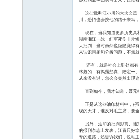
惨烈的战斗如实写出来，让读
这些批判汪小川的大块文章，
川，恐怕也会按他的路子来写
现在，当我知道更多历史真相
湖南湘江一战，红军死伤非常
大批判，当时虽然也隐隐觉得
来认识问题和分析问题，不然
还有，就是社会上到处都有一
林彪的，有揭露彭真、陆定一
从来没有过，怎么会突然出现
直到如今，我才知道，聂元梓
正是从这些油印材料中，得到了
现的天才，谁反对毛主席，要
另外，油印的批判彭真、陆定
的报刊杂志上发表，江青只好拿
专的道路，还告诉我们，说毛