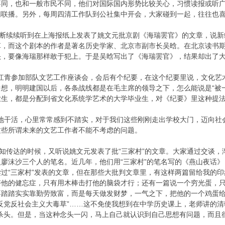
不同，也和一般市民不同，他们对国际国内形势比较关心，习惯读报或听
闻联播。另外，每周四清工作队到公社集中开会，大家碰到一起，往往也
断断续续听到在上海报纸上发表了姚文元批京剧《海瑞罢官》的文章，说新
草，而这个剧本的作者是著名历史学家、北京市副市长吴晗。在北京读书
头，要像海瑞那样敢于犯上。于是吴晗写出了《海瑞罢官》，结果却出了
青参加部队文艺工作座谈会，会后有个纪要，在这个纪要里说，文化艺
想，明明建国以后，各条战线都是在毛主席的领导之下，怎么能说是“被
业生，都是分配到省文化系统学艺术的大学毕业生，对《纪要》里这种提
干活，心里常常感到不踏实，对于我们这些刚刚走出学校大门，迈向社
这些所谓未来的文艺工作者不能不考虑的问题。
达的时候，又听说姚文元发表了批“三家村”的文章。大家通过交谈，渐
廖沫沙三个人的笔名。近几年，他们用“三家村”的笔名写的《燕山夜话
过“三家村”发表的文章，但在那些大批判文章里，有这样两篇留给我的
好他的健忘症，只有用木棒击打他的脑袋才行；还有一篇说一个穷光蛋，
不踏踏实实靠勤劳致富，而是每天做发财梦，一气之下，把他的一个鸡蛋
反党反社会主义大毒草”……这不免使我想到在中学历史课上，老师讲的清
名杀头。但是，当这种念头一闪，马上自己就认识到自己思想有问题，而且