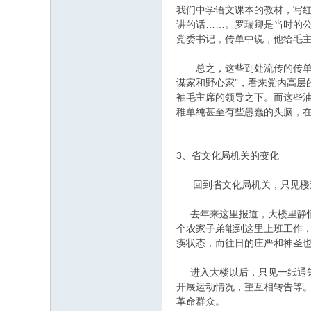
我们中学语文课本的教材，写红
讲的话……。罗瑞卿是当时的
党委书记，传单中说，他给毛
总之，这些到处流传的传单，
谋家和野心家”，看来党内高
袖毛主席的领导之下。而这些
稚单纯甚至有些愚蠢的头脑，
3、省文化局机关的变化
回到省文化局机关，只见楼道
去年来这里报道，大楼里静悄
个农家子弟能到这里上班工作，
痪状态，而往日的庄严和神圣
进入大楼以后，只见一纸通知
开展运动情况，望互相转告等。
革命群众。