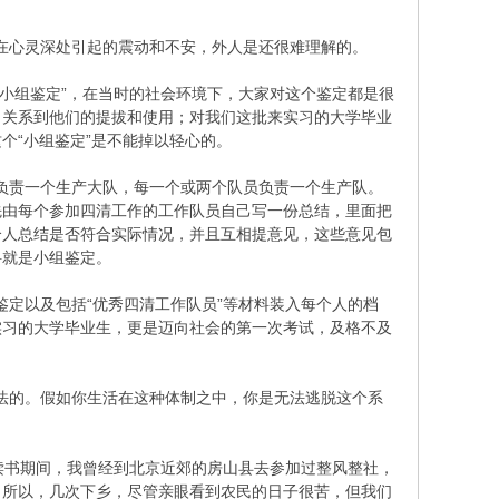
在心灵深处引起的震动和不安，外人是还很难理解的。
小组鉴定”，在当时的社会环境下，大家对这个鉴定都是很
，关系到他们的提拔和使用；对我们这批来实习的大学毕业
个“小组鉴定”是不能掉以轻心的。
负责一个生产大队，每一个或两个队员负责一个生产队。
先由每个参加四清工作的工作队员自己写一份总结，里面把
个人总结是否符合实际情况，并且互相提意见，这些意见包
料就是小组鉴定。
定以及包括“优秀四清工作队员”等材料装入每个人的档
实习的大学毕业生，更是迈向社会的第一次考试，及格不及
法的。假如你生活在这种体制之中，你是无法逃脱这个系
书期间，我曾经到北京近郊的房山县去参加过整风整社，
。所以，几次下乡，尽管亲眼看到农民的日子很苦，但我们