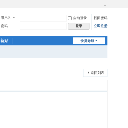
切
换
用户名
自动登录
找回密码
到
宽
密码
立即注册
登录
版
最新贴
快捷导航
返回列表