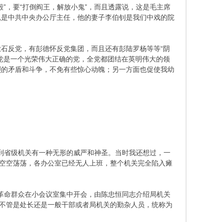
”，要“打倒阎王，解放小鬼”，而且透露说，这是毛主席
昆是中共中央办公厅主任，他的妻子李伯钊是我们中戏的院
石反党，有彭德怀反党集团，而且还有彭陆罗杨等等“阴
党是一个光荣伟大正确的党，全党都团结在英明伟大的领
烈的矛盾和斗争，不免有些惊心动魄；另一方面也促使我幼
到省级机关有一种无形的威严和神圣。当时我还想过，一
关空空荡荡，各办公室已经无人上班，整个机关完全陷入瘫
革命群众在小会议室集中开会，由陈忠恒同志介绍局机关
，不管是处长还是一般干部或者局机关的勤杂人员，统称为