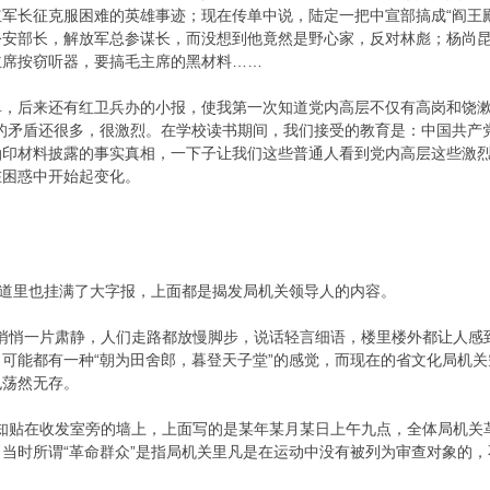
军长征克服困难的英雄事迹；现在传单中说，陆定一把中宣部搞成“阎王殿
公安部长，解放军总参谋长，而没想到他竟然是野心家，反对林彪；杨尚
主席按窃听器，要搞毛主席的黑材料……
后来还有红卫兵办的小报，使我第一次知道党内高层不仅有高岗和饶漱
层的矛盾还很多，很激烈。在学校读书期间，我们接受的教育是：中国共产
油印材料披露的事实真相，一下子让我们这些普通人看到党内高层这些激
在困惑中开始起变化。
里也挂满了大字报，上面都是揭发局机关领导人的内容。
悄一片肃静，人们走路都放慢脚步，说话轻言细语，楼里楼外都让人感
可能都有一种“朝为田舍郎，暮登天子堂”的感觉，而现在的省文化局机
也荡然无存。
贴在收发室旁的墙上，上面写的是某年某月某日上午九点，全体局机关
当时所谓“革命群众”是指局机关里凡是在运动中没有被列为审查对象的