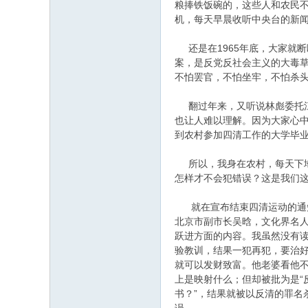
粮捧铁饭碗的，这些人和农民
机，每天早晨收听中央台的新
还是在1965年底，大家就
案，是反党反社会主义的大毒
不怕罢官，不怕坐牢，不怕杀
翻过年来，又听说林彪委托江
也让人难以理解。因为大家心中
到农村参加四清工作的大学毕
所以，我身在农村，每天下地
怎样才不会犯错误？这是我们
就在宣布结束四清运动的通知传
北京市副市长吴晗，文化界名人
跃进方面的内容。我虽然没有读
验教训，结果一犯再犯，要治
就可以发财致富。他老婆看他
上是映射什么；但却被批为是“
书？”，结果就被以反清的罪