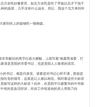
比北方农民好像更苦。如北方农民是吃了早饭以后才下地干
己种的蔬菜，几乎没有什么油水。所以，我这个北方来到年
大家到街上的饭铺吃一顿饱饭。
非常醒目的黑字白底大横幅，上面写着“炮轰黑省委，打
伍家谟是贵阳的市委书记，也是贵阳人人敬畏的高官。
小的书记，都是代表党。谁要是对书记心怀不满，那就是
头指向党的领导，这真是让人难以相信。我对着这些大标语
人竟敢写这样的大标语？此外，在贵阳平日最繁华的中华路
其中有的是血泪控诉，控诉工作组逼他的亲人用剪刀自