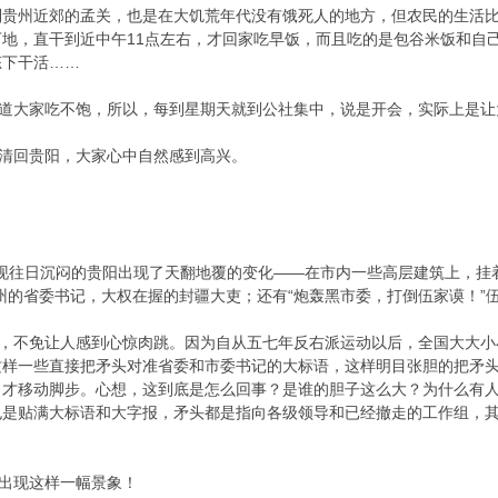
到贵州近郊的孟关，也是在大饥荒年代没有饿死人的地方，但农民的生活
地，直干到近中午11点左右，才回家吃早饭，而且吃的是包谷米饭和自
态下干活……
大家吃不饱，所以，每到星期天就到公社集中，说是开会，实际上是让
回贵阳，大家心中自然感到高兴。
往日沉闷的贵阳出现了天翻地覆的变化——在市内一些高层建筑上，挂着
州的省委书记，大权在握的封疆大吏；还有“炮轰黑市委，打倒伍家谟！”
不免让人感到心惊肉跳。因为自从五七年反右派运动以后，全国大大小
这样一些直接把矛头对准省委和市委书记的大标语，这样明目张胆的把矛
，才移动脚步。心想，这到底是怎么回事？是谁的胆子这么大？为什么有
也是贴满大标语和大字报，矛头都是指向各级领导和已经撤走的工作组，
出现这样一幅景象！