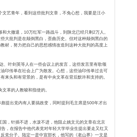
个文艺青年，看到这些批判文章，不免心想，我要是汪小
和大撤退，10万红军一路战斗，到陕北已经只剩2万人。
这些大批判是在颠倒黑白，歪曲历史。但对这种颠倒黑白的
的教材，努力把自己的思想感情改造到这种大批判的高度上
达、叶剑英等人在一些会议上的发言，这些发言里有歌颂
过油印传单在社会上广为散发。心想，这些油印传单过去可
是有来头和有背景的，是有中央文革在背后默许和支持的。
央文革的人教唆和指使的。
彪提出党内有人要搞政变，同时提到毛主席是500年才出
王国，针插不进，水泼不进，他阻止姚文元的文章在北京
报告，在报告中他代表党对年轻大学毕业生提出要走又红又
了反党分子。陆定一是中宣部长，他写的《老山界》一文是