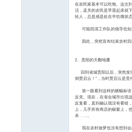
在农民家基本可以吃饱。这次
活，孟关的农民是早晨起床就下
轻人，总是感是处在半饥饿状
可能四清工作队的领导也知道
因此，突然宣布结束农村四清
2、贵阳的天翻地覆
回到省城贵阳以后，突然发现
倒贾启云！”，当时贾启云是贵
第一眼看到这样的横幅标语，
反党。现在，在省会城市出现
反复看，直到确认我没有看错
上，几乎所有商店的橱窗上，
杀……。
我在农村做梦也没有想到会