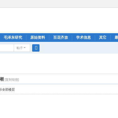
毛泽东研究
原始资料
百花齐放
学术信息
其它
帖子
搜
索
潮
[复制链接]
示全部楼层