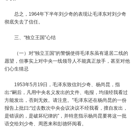
总之，1964年下半年刘少奇的表现让毛泽东对刘少奇
彻底失去了信任。
三、“独立王国”心结
（一）对“独立王国”的警惕使得毛泽东虽有退居二线的
愿望，但事实上对中央一线领导人不能真正放手，甚至对他
们心生猜忌
1953年5月19日，毛泽东致信刘少奇、杨尚昆，指
出:“嗣后，凡用中央名义发出的文件、电报，均须经我看过
方能发出，否则无效。请注意。”毛泽东还在杨尚昆的一份
报告上批曰:“过去数次中央会议决议不经我看，擅自发出，
是错误的，是破坏纪律的”，并特意指示杨尚昆要将这一批
语交给刘少奇、周恩来和彭德怀阅看。