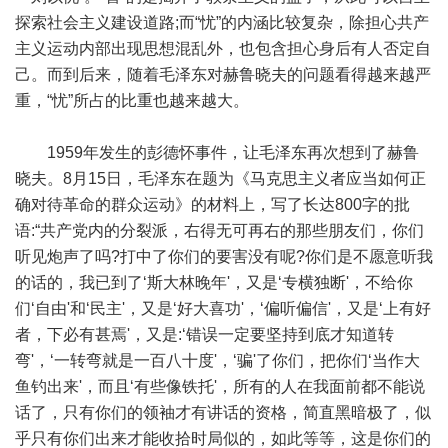
探索社会主义建设道路;而“忧”的内涵比较复杂，除担心共产
主义运动内部出现思想混乱外，也包含担心身后有人否定自
己。而到后来，随着毛泽东对赫鲁晓夫的问题看得越来越严
重，“忧”所占的比重也越来越大。
1959年发生的彭德怀事件，让毛泽东再次想到了赫鲁
晓夫。8月15日，毛泽东在题为《马克思主义者应当如何正
确对待革命的群众运动》的材料上，写了长达800字的批
语:“共产党内的分裂派，右得无可再右的那些朋友们，你们
听见炮声了吗?打中了你们的要害没有呢?你们是不愿意听我
的话的，我已到了‘斯大林晚年'，又是‘专横独断'，不给你
们‘自由'和‘民主'，又是‘好大喜功'，‘偏听偏信'，又是‘上有好
者，下必有甚焉'，又是:‘错误一定要坚持到底才知道转
弯'，‘一转弯就是一百八十度'，‘骗'了你们，把你们‘当作大
鱼钓出来'，而且‘有些像铁托'，所有的人在我面前都不能说
话了，只有你们的领袖才有讲话的资格，简直黑暗极了，似
乎只有你们出来才能收拾时局似的，如此等等，这是你们的