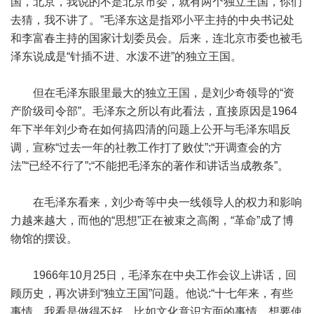
国，北京，我说的不是北京市委，就有两个独立王国，你们
去猜，我不讲了。”毛泽东这是指邓小平主持的中央书记处
和李富春主持的国家计划委员会。后来，连北京市委也被毛
泽东说成是“针插不进、水泼不进”的独立王国。
但在毛泽东眼里最大的独立王国，是刘少奇领导的“资
产阶级司令部”。毛泽东之所以有此看法，直接原因是1964
年下半年刘少奇在如何搞四清的问题上公开与毛泽东唱反
调，宣称“过去一年的社教工作打了败仗”;“开调查会的方
法”“已经不行了”;“不能把毛泽东的著作和讲话当成教条”。
在毛泽东看来，刘少奇等中央一线领导人的权力和影响
力越来越大，而他的“思想”正在被束之高阁，“革命”成了博
物馆的摆设。
1966年10月25日，毛泽东在中央工作会议上讲话，回
顾历史，再次讲到“独立王国”问题。他说:“十七年来，有些
事情，我看是做得不好，比如文化意识方面的事情。想要使