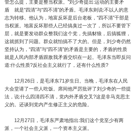
管怎么提，主要是整当权派。”刘少奇提出:运动的主要矛
盾 就是“四清”与“四不清”的矛盾。毛泽东则说:不以人的意
志为转移。他认为，地富反坏是后台老板，“四不清”干部是
当权派。地富反坏那些人已经搞臭过一次了，所以不要管下
层，就是要发动群众整我们这个党，先搞豺狼，后搞狐狸，
这就抓到了问题。群众就怕搞不了大的。但是，刘少奇仍然
坚持认为，“四清”与“四不清”的矛盾是主要的，矛盾的性质
就是人民内部矛盾跟敌我矛盾交织在一起。毛泽东当即反问
道:什么性质?反社会主义就行了，还有什么性质?
12月26日，是毛泽东71岁生日。当晚，毛泽东在人民
大会堂请了一些人吃饭。席间他严厉批评了刘少奇的一些提
法，说:什么四清四不清，党内外矛盾交叉?这是非马克思主
义的。还谈到党内产生修正主义的危险。
12月27日，毛泽东严肃地指出:我们这个党至少有两
派，一个社会主义派，一个资本主义派。