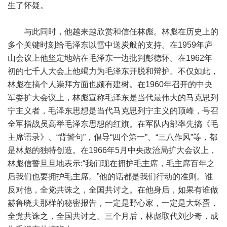
生了怀疑。
与此同时，他越来越欣赏和信任林彪。林彪在历史上的
多个关键时刻给毛泽东以雪中送炭般的支持。在1959年庐
山会议上他坚定地站在毛泽东一边批判彭德怀。在1962年
初的七千人大会上他竭力为毛泽东开脱和辩护。不仅如此，
林彪在搞个人崇拜方面也颇有建树。在1960年召开的中央
军委扩大会议上，林彪宣称毛泽东是当代最伟大的马克思列
宁主义者，毛泽东思想是当代马克思列宁主义的顶峰，号召
全军指战员高举毛泽东思想的红旗。在军队内部率先搞《毛
主席语录》、“背警句”，倡导“四个第一”、“三八作风”等，都
是林彪的独特创造。在1966年5月中央政治局扩大会议上，
林彪信誓旦旦地表示:“我们现在拥护毛主席，毛主席百年之
后我们也要拥护毛主席。”他的话都是我们行动的准则。谁
反对他，全党共诛之，全国共讨之。在他身后，如果有谁做
赫鲁晓夫那样的秘密报告，一定是野心家，一定是大坏蛋，
全党共诛之，全国共讨之。三个月后，林彪取代刘少奇，成