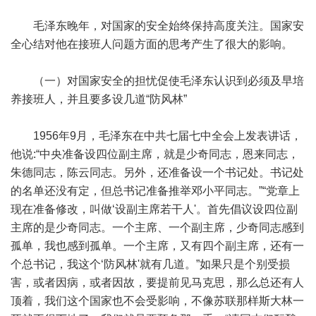
毛泽东晚年，对国家的安全始终保持高度关注。国家安
全心结对他在接班人问题方面的思考产生了很大的影响。
（一）对国家安全的担忧促使毛泽东认识到必须及早培
养接班人，并且要多设几道“防风林”
1956年9月，毛泽东在中共七届七中全会上发表讲话，
他说:“中央准备设四位副主席，就是少奇同志，恩来同志，
朱德同志，陈云同志。另外，还准备设一个书记处。书记处
的名单还没有定，但总书记准备推举邓小平同志。”“党章上
现在准备修改，叫做‘设副主席若干人'。首先倡议设四位副
主席的是少奇同志。一个主席、一个副主席，少奇同志感到
孤单，我也感到孤单。一个主席，又有四个副主席，还有一
个总书记，我这个‘防风林'就有几道。”如果只是个别受损
害，或者因病，或者因故，要提前见马克思，那么总还有人
顶着，我们这个国家也不会受影响，不像苏联那样斯大林一