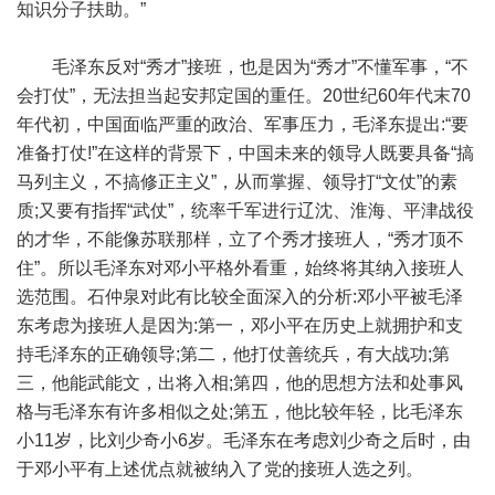
知识分子扶助。”
毛泽东反对“秀才”接班，也是因为“秀才”不懂军事，“不
会打仗”，无法担当起安邦定国的重任。20世纪60年代末70
年代初，中国面临严重的政治、军事压力，毛泽东提出:“要
准备打仗!”在这样的背景下，中国未来的领导人既要具备“搞
马列主义，不搞修正主义”，从而掌握、领导打“文仗”的素
质;又要有指挥“武仗”，统率千军进行辽沈、淮海、平津战役
的才华，不能像苏联那样，立了个秀才接班人，“秀才顶不
住”。所以毛泽东对邓小平格外看重，始终将其纳入接班人
选范围。石仲泉对此有比较全面深入的分析:邓小平被毛泽
东考虑为接班人是因为:第一，邓小平在历史上就拥护和支
持毛泽东的正确领导;第二，他打仗善统兵，有大战功;第
三，他能武能文，出将入相;第四，他的思想方法和处事风
格与毛泽东有许多相似之处;第五，他比较年轻，比毛泽东
小11岁，比刘少奇小6岁。毛泽东在考虑刘少奇之后时，由
于邓小平有上述优点就被纳入了党的接班人选之列。