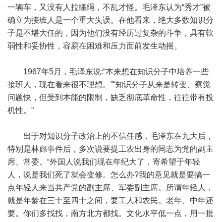
一辆车，又没有人拉缰绳，不乱才怪。毛泽东认为“秀才”被
确立为接班人是一个重大失误。在他看来，绝大多数知识分
子是不堪大任的，因为他们没有经历过复杂的斗争，具有软
弱性和妥协性，容易在困难和压力面前发生动摇。
1967年5月，毛泽东说:“本来想在知识分子中培养一些
接班人，现在看来很不理想。”“知识分子从来是转变、察觉
问题快，但受到本能的限制，缺乏彻底革命性，往往带有投
机性。”
出于对知识分子政治上的不信任感，毛泽东在九大后，
特别是林彪事件后，多次说要提工农出身的同志为党的副主
席、常委。“外国人说我们现在年纪大了，寄希望于年轻
人，说是我们死了就会变修。怎么办?我的意见就是要搞一
点年轻人来当共产党的副主席、军委副主席。所谓年轻人，
就是年龄在三十至四十之间，要工人和农民。老年、中年还
要。你们多找找，南方北方都找。文化水平低一点，用一批