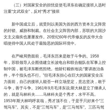
（三）对国家安全的担忧促使毛泽东在确定接班人选时
注重“文武双全”，反对“秀才”接班
新中国成立后，就受到以美国为首的西方资本主义阵营
的封锁、威胁和制裁。在社会主义阵营内部，苏联的大国沙
文主义痼疾也屡屡发作。20世纪60年代帝修反的反华大合
唱使得中国人民处于最险恶的国际环境中。
在严峻局势面前，毛泽东历来是敢于斗争的。1958
年，苏联领导人企图借建立长波电台和联合舰队在军事上控
制中国，被毛泽东断然拒绝。他斩钉截铁地说:“要讲政治条
件，半个指头也不行。”但毛泽东担心在巨大的国家安全压
力面前，自己的接班人能否一样立场坚定，意志坚决，敢于
斗争，善于斗争。1961年9月毛泽东说:斯大林是立了继承人
的，就是马林科夫……马林科夫是个秀才，水平不高。
1953年斯大林呜呼哀哉，秀才顶不住，于是乎只好来个“三
驾马车”。其实，不是“三驾马车”，是“三马驾车”。三匹马驾