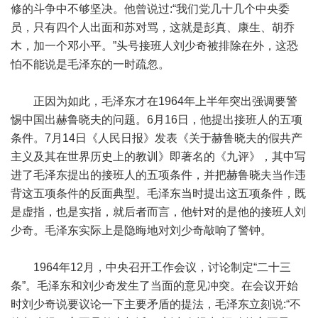
修的斗争中不够坚决。他曾说过:“我们党几十几个中央委
员，只有四个人出面和苏对骂，这就是彭真、康生、胡乔
木，加一个邓小平。”头号接班人刘少奇被排除在外，这恐
怕不能说是毛泽东的一时疏忽。
正因为如此，毛泽东才在1964年上半年突出强调要警
惕中国出赫鲁晓夫的问题。6月16日，他提出接班人的五项
条件。7月14日《人民日报》发表《关于赫鲁晓夫的假共产
主义及其在世界历史上的教训》即著名的《九评》，其中写
进了毛泽东提出的接班人的五项条件，并把赫鲁晓夫当作违
背这五项条件的反面典型。毛泽东当时提出这五项条件，既
是虚指，也是实指，就后者而言，他针对的是他的接班人刘
少奇。毛泽东实际上是隐晦地对刘少奇敲响了警钟。
1964年12月，中央召开工作会议，讨论制定“二十三
条”。毛泽东和刘少奇发生了当面的意见冲突。在会议开始
时刘少奇说要议论一下主要矛盾的提法，毛泽东立刻说:“不