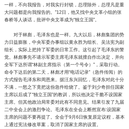
一样，不向我报告，对我实行封锁，总理除外，总理凡是重
大问题都是向我报告的。”12日，他又找中央文革小组的张
春桥等人谈话，批评中央文革成为“独立王国”。
对于林彪，毛泽东也是一样。九大以后，林彪集团的势
力日益膨胀，中央军委办事组以黄永胜为组长、吴法宪为副
组长，实际上把持了军委的日常工作。这引起了毛泽东的警
觉。林彪事先不请示军委主席毛泽东就擅自作出决定，并向
全军下达所谓“林副主席指示（第一个号令）”，采取行动。
命令下达后的第二天，林彪才用“电话记录”（急件传阅）的
方式报告毛泽东和周恩来。据汪东兴回忆，毛泽东对此十分
不满，一怒之下竟把这份急件给烧了。鉴于刘少奇担任国家
主席以后成了“独立王国”的教训，所以他决定干脆不设国家
主席。但其他政治局常委对此有不同意见。结果引发了九届
二中全会上的激烈争论。毛泽东在全会上断然宣布:设国家
主席的问题不要再提了。全会于9月6日恢复原定议程，基本
上通过宪法修改草案，取消了国家主席的设置。