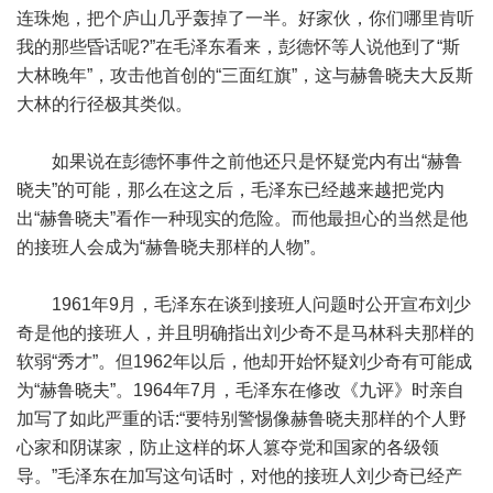
连珠炮，把个庐山几乎轰掉了一半。好家伙，你们哪里肯听
我的那些昏话呢?”在毛泽东看来，彭德怀等人说他到了“斯
大林晚年”，攻击他首创的“三面红旗”，这与赫鲁晓夫大反斯
大林的行径极其类似。
如果说在彭德怀事件之前他还只是怀疑党内有出“赫鲁
晓夫”的可能，那么在这之后，毛泽东已经越来越把党内
出“赫鲁晓夫”看作一种现实的危险。而他最担心的当然是他
的接班人会成为“赫鲁晓夫那样的人物”。
1961年9月，毛泽东在谈到接班人问题时公开宣布刘少
奇是他的接班人，并且明确指出刘少奇不是马林科夫那样的
软弱“秀才”。但1962年以后，他却开始怀疑刘少奇有可能成
为“赫鲁晓夫”。1964年7月，毛泽东在修改《九评》时亲自
加写了如此严重的话:“要特别警惕像赫鲁晓夫那样的个人野
心家和阴谋家，防止这样的坏人篡夺党和国家的各级领
导。”毛泽东在加写这句话时，对他的接班人刘少奇已经产