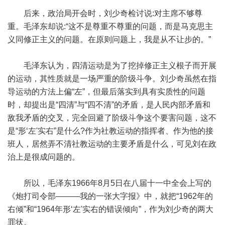
后来，政治局开会时，刘少奇检讨说:对主席不够尊
重。毛泽东却说:“这不是尊重不尊重的问题，而是马克思主
义同修正主义的问题。在原则问题上，我是从不让步的。”
毛泽东认为，四清运动是为了挖掉修正主义根子而开展
的运动，其性质就是一场严重的阶级斗争。刘少奇虽然在指
导运动的方法上偏“左”，但最后落实到具有实质性的问题
时，却提出是“四清”与“四不清”的矛盾，是人民内部矛盾和
敌我矛盾的交叉，完全回避了阶级斗争这个要害问题，这不
是“形‘左'实右”是什么?作为社教运动的指挥者、作为他的接
班人，居然弄不清社教运动的主要矛盾是什么，可见刘在政
治上是很成问题的。
所以，毛泽东1966年8月5日在八届十一中全会上写的
《炮打司令部———我的一张大字报》中，就把“1962年的
右倾”和“1964年形‘左'实右的错误倾向”，作为刘少奇的两大
罪状。