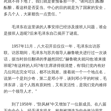
死就不得下地了。我们就是要预备那一手。“请同志们酝酿
酝酿，看这样是否妥当。中心的目的就是为了国家的安全，
多几个人，大家都负一点责任。”
毛泽东在这里谈的人事安排已经涉及接班人问题，谁会
是接班人选呢?后来毛泽东自己揭开了谜底。
1957年11月，八大召开后仅仅一年，毛泽东出访苏
联。访苏期间，毛泽东与苏共领导人赫鲁晓夫进行过一次谈
话，据当时担任翻译的李越然回忆:“赫鲁晓夫就问他:谁来接
班呢?有这样的人吗?有!主席讲得很清楚，有!我们党内有好
几位同志完全可以，都不比我差。接着就一个一个地点名，
说第一个是刘少奇，第二是邓小平，谈到邓小平的时候，毛
泽东讲，这个人既有原则性，又有灵活性，是我们党内难得
的一个领导人才。”
到了1958年，“防风林”中又增加了一位新成员。在八届
五中全会上，经毛泽东提名，林彪被增选为中央政治局常