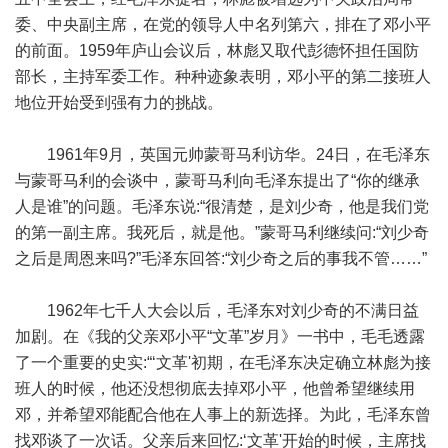
委、中央副主席，在党的领导人中名列第六，排在了邓小平
的前面。1959年庐山会议后，林彪又取代彭德怀担任国防
部长，主持军委工作。种种迹象表明，邓小平的第二接班人
地位开始受到强有力的挑战。
1961年9月，英国元帅蒙哥马利访华。24日，在毛泽东
与蒙哥马利的会谈中，蒙哥马利向毛泽东提出了“你的继承
人是谁”的问题。毛泽东说:“很清楚，是刘少奇，他是我们党
的第一副主席。我死后，就是他。”蒙哥马利继续问:“刘少奇
之后是周恩来吗?”毛泽东回答:“刘少奇之后的事我不管……”
1962年七千人大会以后，毛泽东对刘少奇的不满日益
加剧。在《我的父亲邓小平“文革”岁月》一书中，毛毛透露
了一个重要的史实:“‘文革'初期，在毛泽东决定确立林彪为接
班人的时候，他还没想彻底去掉邓小平，他曾希望继续用
邓，并希望邓能配合他在人事上的新选择。为此，毛泽东曾
找邓谈了一次话。父亲后来回忆:‘文革'开始的时候，主席找