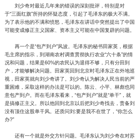
刘少奇对最近几年来的错误的深刻批评，特别是对
于“三面红旗”所持的怀疑态度，引起了毛泽东的极大不满。
为了表示他的不满和愤怒，毛泽东在讲话中突然提出了中国
可能变成修正主义国家、资本主义可能在中国复辟的问题。
再一个是“包产到户”风波。毛泽东的秘书田家英，根据
毛主席的指示，到湖南农村调查贯彻执行农业“六十条”的情
况和问题，结果是60%的农民认为退得不够，只有分田到
户，才能够解决问题。田家英回到北京时毛泽东正在外地巡
视，田家英就向刘少奇讲了。刘少奇认为解决人民当前的严
重困难，采取这样的办法是可以的。陈云、小平、林彪也同
意包产到户。而在毛泽东看来，“包产到户”就是“单干”，就
是搞修正主义。所以他回到北京以后把刘少奇找去，责备刘
没有顶住这股单干风。还质问刘:要是我不在世了，“你怎么
办?”
还有一个就是外交方针问题。毛泽东认为刘少奇在对苏