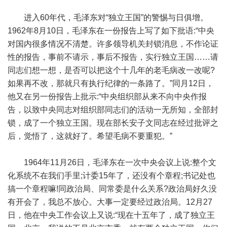
进入60年代，毛泽东对“独立王国”的警惕与日俱增。
1962年8月10日，毛泽东在一份报告上写了如下批语:“中央
对国内很多情况不清楚。许多领导机关封锁消息，不作论证
性的报告，事前不请示，事后不报告，实行独立王国……请
同志们想一想，是否可以把这个十几年的老毛病改一改呢?
如果再不改，那就只有执行纪律的一条路了。”同月12日，
他又在另一份报告上批示:“中央组织部从来不向中央作报
告，以致中央同志对组织部同志们的活动一无所知，全部封
锁，成了一个独立王国。现在部长安子文同志在经过批评之
后，觉悟了，这就好了。希望毛病不要重犯。”
1964年11月26日，毛泽东在一次中央会议上说:整个文
化系统不在我们手里;计委15年了，还没有个章程;书记处也
搞一个章程嘛!同政治局、同常委是什么关系?政治局好久没
有开会了，我总不放心。大事一定要经过政治局。12月27
日，他在中央工作会议上又说:“现在十五年了，成了独立王