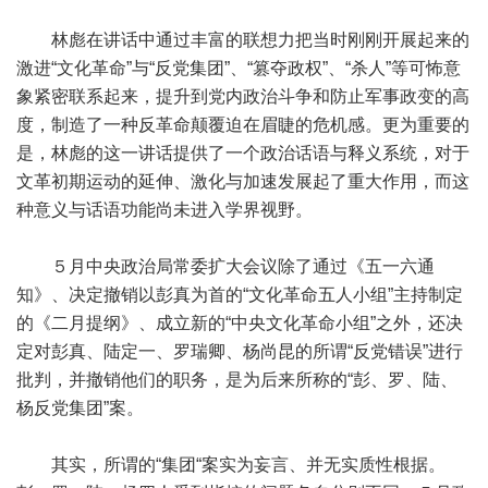
林彪在讲话中通过丰富的联想力把当时刚刚开展起来的
激进“文化革命”与“反党集团”、“篡夺政权”、“杀人”等可怖意
象紧密联系起来，提升到党内政治斗争和防止军事政变的高
度，制造了一种反革命颠覆迫在眉睫的危机感。更为重要的
是，林彪的这一讲话提供了一个政治话语与释义系统，对于
文革初期运动的延伸、激化与加速发展起了重大作用，而这
种意义与话语功能尚未进入学界视野。
５月中央政治局常委扩大会议除了通过《五一六通
知》、决定撤销以彭真为首的“文化革命五人小组”主持制定
的《二月提纲》、成立新的“中央文化革命小组”之外，还决
定对彭真、陆定一、罗瑞卿、杨尚昆的所谓“反党错误”进行
批判，并撤销他们的职务，是为后来所称的“彭、罗、陆、
杨反党集团”案。
其实，所谓的“集团“案实为妄言、并无实质性根据。