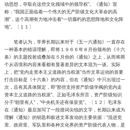
动思想，夺取在这些文化领域中的领导权”。《通知》宣
称：“我国正面临着一个伟大的无产阶级文化大革命的高
潮”，这个高潮有力地冲击着“一切腐朽的思想阵地和文化阵
地”。〔１１〕
笔者认为，学界长期以来对于《五一六通知》一直存在
一种基本的错误理解，即将１９６６年８月份颁布的《十六
条》的主题投射或叠加在５月份的《通知》之上，从而将两
个从语境和内容来看都有显著差异的文本混为一谈。实际
上，把“党内走资本主义道路的当权派”当作文革运动的首要
打击目标是《十六条》的内容，但在《通知》中只出现过一
次，且有其具体限定，即“那些支持资产阶级学阀的党内走
资本主义道路的当权派”。正如毛泽东所言，资产阶级知识
分子“朝里有人”，“中央机关还有保皇党”。〔１２〕毛泽东
在《通知》最后加写了一段措词尖锐的文字，长期以来成为
理解《通知》的钥匙和叙述文革发动的主要依据：“混进党
里、政府里、军队里和各种文化界的资产阶级代表人物，是