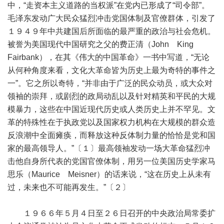
中，“走资本主义道路的当权派”在党内已形成了“司令部”。
毛泽东发动广大民众猛烈冲击党国体制及官僚群体，引发了
１９４９年中共建国后所面临的最严重的政治与社会危机。
被誉为美国现代中国研究之父的费正清（John King
Fairbank），在其《伟大的中国革命》一书中写道，“无论
从何种角度来看，文化大革命皆为历史上最为奇特的事件之
一”。它之所以奇特，“并非由于广泛的民众动员，或大众对
领袖的崇拜，或剧烈的政局动乱以及针对精英和平民的大规
模暴力，这些在中国近现代历史或人类历史上并不罕见。文
革的特殊性在于执政党以及国家权力机构在大规模的群众造
反浪潮中全面瘫痪，而释放这种反体制力量的恰恰是党和国
家的最高领导人。”〔１〕最高领袖发动一场大革命猛烈冲
击他自身所代表的党国官僚体制，用另一位美国历史学家马
思乐（Maurice Meisner）的话来说，“这在历史上从未有
过，未来也不可能再发生。”〔２〕
１９６６年５月４日至２６日召开的中央政治局常委扩