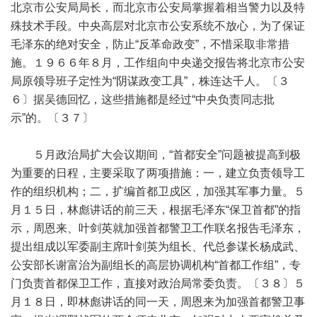
北京市公安局局长，而北京市公安局掌握着相当警力以及特
殊技术手段。中央高层对北京市公安系统不放心，为了保证
毛泽东的绝对安全，防止“反革命政变”，不惜采取非常措
施。１９６６年８月，工作组向中央递交报告将北京市公安
局原领导班子定性为“阴谋政变工具”，株连达千人。〔３
６〕据吴德回忆，这些措施都是经过“中央负责同志批
示”的。〔３７〕
５月政治局扩大会议期间，“首都安全”问题被提高到极
为重要的日程，主要采取了两项措施：一，建立负责领导工
作的组织机构；二，扩编首都卫戍区，加强其军事力量。５
月１５日，林彪讲话的前三天，根据毛泽东“保卫首都”的指
示，周恩来、叶剑英就加强首都警卫工作联名报告毛泽东，
提出组成以军委副主席叶剑英为组长、代总参谋长杨成武、
公安部长谢富治为副组长的高层协调机构“首都工作组”，专
门负责首都保卫工作，直接对政治局常委负责。〔３８〕５
月１８日，即林彪讲话的同一天，周恩来为加强首都警卫事