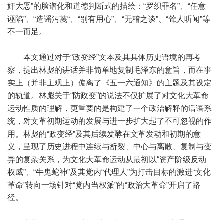
奸大恶”的脸谱化和道德判断式的描绘：“罗织罪名”、“任意
诬陷”、“造谣污蔑“、“别有用心”、“无稽之谈”、“耸人听闻”等
不一而足。
本文通过对于“政变经”文本及其具体历史语境的再考
察，提出林彪的讲话并非简单地复制毛泽东的意旨，而在事
实上（并非主观上）偏离了《五一六通知》的主题及其设定
的轨道。林彪关于“防政变”的说法不仅扩展了对文化大革命
运动性质的理解，更重要的是构建了一个政治解释的话语系
统，对文革初期运动的发展与进一步扩大起了不可忽视的作
用。林彪的“政变经”及其后续发酵在文革发动和初期的意
义，呈现了历史进程中连续与断裂、中心与离散、复制与变
异的复杂关系，为文化大革命运动从最初以“资产阶级反动
权威”、“牛鬼蛇神”及其党内“代理人”为打击目标的激进“文化
革命”转向一场针对“党内当权派”的“政治大革命”开启了路
径。