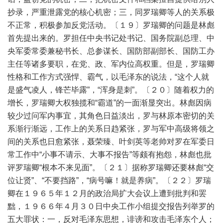
抄录，严重泄露党的核心机密；三，同罗瑞卿等人的关系极
不正常，积极参加反党活动。〔１９〕罗瑞卿的问题是林彪
首先提出来的。罗担任中央书记处书记、国务院副总理、中
央军委常委兼秘书长、总参谋长、国防部副部长、国防工办
主任等诸多要职，在党、政、军内位高权重。但是，罗瑞卿
性格和工作方式强悍、霸气，以毛泽东的说法，“这个人就
是盛气凌人，锋芒毕露”，“浑身是刺”。〔２０〕随着权力的
增长，罗瑞卿大权独揽和“霸道”的一面渐显突出。林彪因病
较少过问军内事宜，其角色日益淡出，罗与林原本密切的关
系渐行渐远，工作上的关系日趋紧张，罗与军中高级将领之
间的关系也日愈紧张，聂荣臻、叶剑英等老帅对罗在军委日
常工作中“小事不请示、大事不报告”等颇有抱怨，林彪也批
评罗瑞卿“根本不来见面”。〔２１〕据称罗瑞卿还要林彪“交
位让贤”、“不要挡路”，“病号嘛！就是养病”。〔２２〕罗瑞
卿在１９６５年１２月的政治局扩大会议上遭到批判和罢
黜，１９６６年４月３０日中央工作小组提交报告列举罗的
五大罪状：一，反对毛泽东思想，诽谤和攻击毛泽东个人；