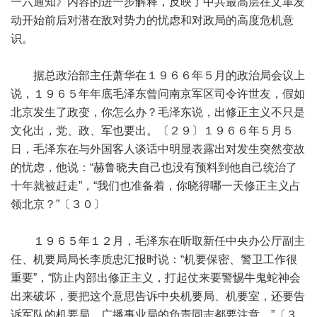
一六通知》内容的进一步解释，反映了中共最高层在文革发
动开始前后对潜在敌对势力的忧虑和对政局的高度危机意
识。
据总政治部主任萧华在１９６６年５月的政治局会议上
说，１９６５年年底毛泽东曾问南京军区司令许世友，假如
北京发生了政变，你怎么办？毛泽东说，出修正主义不只是
文化出，党、政、军也要出。〔２９〕１９６６年５月５
日，毛泽东在与外国客人谈话中明显表露出对发生突然变故
的忧虑，他说：“赫鲁晓夫自己也没有预料到他自己统治了
十年就被赶走”，“我们也准备着，你晓得哪一天修正主义占
领北京？”〔３０〕
１９６５年１２月，毛泽东在听取新任中央办公厅副主
任、机要局局长李质忠汇报时说：“机要保密、警卫工作很
重要”，“防止内部出修正主义，打起仗来要警惕牛鬼蛇神会
出来破坏，要把这个意思告诉中央机要局、机要室，还要告
诉军队的机要局、广播事业局的负责同志都要注意。”〔３