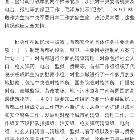
宜，提出调野战军的两个师来北京，加强对中央要害机关及
电台、报社等的保卫工作，毛泽东批示“照办”。〔３９〕林
彪作为主持中央军委日常工作的副主席、政治局常委，这些
情况他应完全知情。
邱会作在回忆录中披露，首都安全的具体任务主要为两
项：（一）制定首都的设防、警卫、主要目标控制的方案与
计划；（二）对首都进行全面的清查清理，对象包括社会人
口、枪支弹药、电台、监狱、侨民等。首都工作组组织了代
总长杨成武主持的勘察小组，对北京城进行了一个多月的实
地勘察，包括中央战时指挥所、国务院战时指挥所、广播发
射台、秦城监狱、劳改农场、地下污水道和中南海周围的高
层建筑物等。〔４０〕据参加工作组的总参一位参谋回忆，
首都工作组成立后工作范围不断扩大，从单一的扩建卫戍区
和安全警备工作，发展到对整个城市的清查、清理工作。工
作组又下设部队指挥组、治安组、枪支弹药清查组、电台
组、社会人口清查与清理组、监狱与看守组以及外事与侨务
组等小组负责具体工作。〔４１〕显然，这些并不是一般性