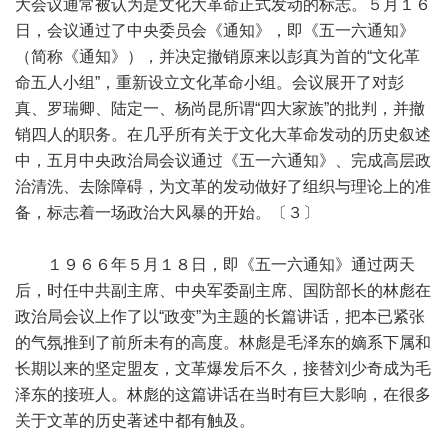
大会议通常被认为是文化大革命正式发动的标志。５月１６
日，会议通过了中央委员会《通知》，即《五一六通知》
（简称《通知》），并决定撤销原来以彭真为首的“文化革
命五人小组”，重新设立文化革命小组。会议展开了对彭
真、罗瑞卿、陆定一、杨尚昆所谓“四大家族”的批判，并撤
销四人的职务。在几乎所有关于文化大革命发动的历史叙述
中，五月中央政治局会议通过《五一六通知》、完成高层政
治清洗、去除障碍，为文革的发动做好了组织与理论上的准
备，标志着一场政治大风暴的开始。〔３〕
１９６６年５月１８日，即《五一六通知》通过两天
后，时任中共副主席、中央军委副主席、国防部长的林彪在
政治局会议上作了以“政变”为主题的长篇讲话，把本已紧张
的气氛推到了前所未有的高度。林彪是毛泽东的嫡系下属和
长期以来的坚定盟友，文革爆发后不久，接替刘少奇成为毛
泽东的接班人。林彪的这篇讲话在当时有巨大影响，在很多
关于文革的历史著述中都有触及。