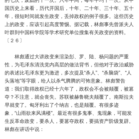
的七次，废黜的十一次。六年中间，每年平均十一次。从中
国历史上来看，历代开国后，十年、二十年、三十年、五十
年，很短时间就发生政变，丢掉政权的例子很多。这些历史
上的政变，应该引起高度警惕。据记载，林彪事先曾派夫人
叶群到中国科学院等学术研究单位搜集有关政变的资料。
〔２６〕
林彪通过大讲政变来渲染彭、罗、陆、杨问题的严重
性，为毛泽东清洗党内高层的做法背书，但他对于政治威胁
的表述比毛泽东更为激进，多次提及“杀人”、“杀脑袋”、“人
头落地”等字眼，给人以杀气腾腾的可怖意象。林彪警告
道：我们取得政权已经十六年了，政权会不会被颠覆，被篡
夺？不注意，就会丧失。苏联被赫鲁晓夫颠覆了。南斯拉夫
早就变了。匈牙利出了个纳吉，也是颠覆。有很多迹
象，“山雨欲来风满楼”。最近有很多鬼事、鬼现象，可能发
生反革命政变，要杀人，要篡夺政权，要搞资产阶级复辟。
林彪在讲话中说：