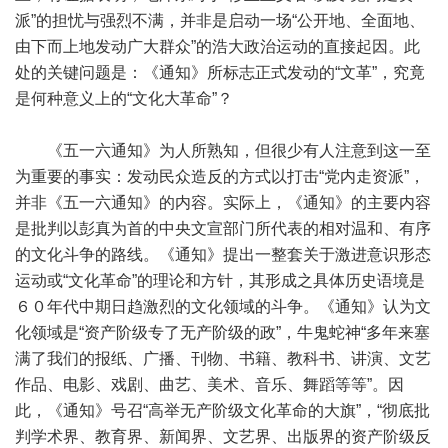
派”的担忧与强烈不满，并非是启动一场“公开地、全面地、
由下而上地发动广大群众”的浩大政治运动的直接起因。此
处的关键问题是：《通知》所标志正式发动的“文革”，究竟
是何种意义上的“文化大革命”？
《五一六通知》为人所熟知，但很少有人注意到这一至
为重要的事实：发动民众造反的方式以打击“党内走资派”，
并非《五一六通知》的内容。实际上，《通知》的主要内容
是批判以彭真为首的中央文宣部门所代表的相对温和、有序
的文化斗争的路线。《通知》提出一整套关于激进意识形态
运动或“文化革命”的理论和方针，其形成之具体历史语境是
６０年代中期日趋激烈的文化领域的斗争。《通知》认为文
化领域是“资产阶级专了无产阶级的政”，牛鬼蛇神“多年来塞
满了我们的报纸、广播、刊物、书籍、教科书、讲演、文艺
作品、电影、戏剧、曲艺、美术、音乐、舞蹈等等”。因
此，《通知》号召“高举无产阶级文化革命的大旗”，“彻底批
判学术界、教育界、新闻界、文艺界、出版界的资产阶级反