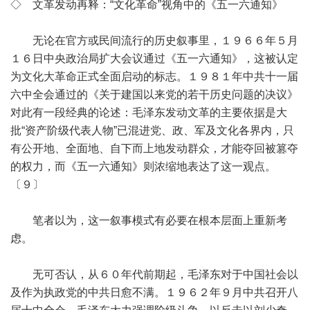
◇ 文革发动再释：“文化革命”视角中的《五一六通知》
无论在官方或民间流行的历史叙事里，１９６６年５月
１６日中央政治局扩大会议通过《五一六通知》，这被认定
为文化大革命正式全面启动的标志。１９８１年中共十一届
六中全会通过的《关于建国以来党的若干历史问题的决议》
对此有一段经典的论述：毛泽东发动文革的主要依据是大
批“资产阶级代表人物”已混进党、政、军及文化各界内，只
有公开地、全面地、自下而上地发动群众，才能夺回被篡夺
的权力，而《五一六通知》则浓缩地表达了这一观点。
〔９〕
笔者以为，这一叙事模式有必要在根本层面上重新考
虑。
无可否认，从６０年代前期起，毛泽东对于中国社会以
及作为执政党的中共日愈不满。１９６２年９月中共召开八