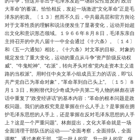
的斗争，但这并非出于毛泽东发起一场群众性造反的“政治
大革命”的蓄谋。恰恰相反，发起一场激进“文化革命”正是毛
泽东的初衷。〔１３〕然而不久后，中共最高层和官方舆论
对于文革性质的理解和说法便发生了显著变化，运动开始超
出文化和意识形态领域。１９６６年８月８日，毛泽东亲自
主持召开的中共八届十一中全会通过《十六条》。〔１４〕
和《五一六通知》相比，《十六条》对文革的目标、对象的
规定发生了重大变化，运动的重点从斗争“资产阶级反动权
威”、“牛鬼蛇神”、“右派”，转向矛头对准“党内走资本主义道
路的当权派”。用时任中央文革小组成员王力的话说，即“以
共产党自己为革命对象”，“革命革到自己头上”。〔１５〕８
月１３日，刚刚替代刘少奇成为中共第二号人物的林彪在讲
话中重复了“政变经讲话”的基本内容：“革命的根本问题是政
权问题。我们的政权究竟是掌握在什么人手上？是掌握在拥
护毛泽东思想的人手上，还是掌握在反对毛泽东思想的人手
上？这是一个严重问题”。林彪提出，文化大革命就是一场
全面清理干部队伍的运动——“全面考察，全面排队，全面
调整”，通过考察干部，“罢一批人的官，升一批人的官，保