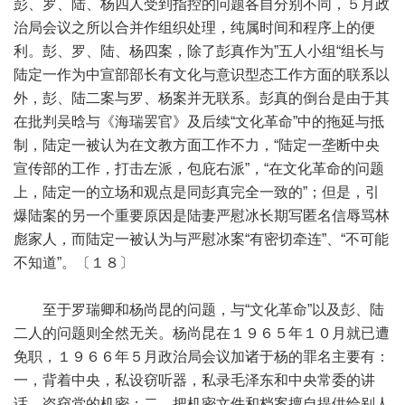
彭、罗、陆、杨四人受到指控的问题各自分别不同，５月政
治局会议之所以合并作组织处理，纯属时间和程序上的便
利。彭、罗、陆、杨四案，除了彭真作为”五人小组“组长与
陆定一作为中宣部部长有文化与意识型态工作方面的联系以
外，彭、陆二案与罗、杨案并无联系。彭真的倒台是由于其
在批判吴晗与《海瑞罢官》及后续“文化革命”中的拖延与抵
制，陆定一被认为在文教方面工作不力，“陆定一垄断中央
宣传部的工作，打击左派，包庇右派”，“在文化革命的问题
上，陆定一的立场和观点是同彭真完全一致的”；但是，引
爆陆案的另一个重要原因是陆妻严慰冰长期写匿名信辱骂林
彪家人，而陆定一被认为与严慰冰案“有密切牵连”、“不可能
不知道”。〔１８〕
至于罗瑞卿和杨尚昆的问题，与“文化革命”以及彭、陆
二人的问题则全然无关。杨尚昆在１９６５年１０月就已遭
免职，１９６６年５月政治局会议加诸于杨的罪名主要有：
一，背着中央，私设窃听器，私录毛泽东和中央常委的讲
话，盗窃党的机密；二，把机密文件和档案擅自提供给别人