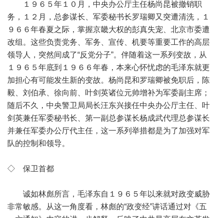
１９６５年１０月，中央办公厅主任杨尚昆被撤销职
务，１２月，总参谋长、军委秘书长罗瑞卿又突遭清洗，１
９６６年春夏之际，掌握京畿大权的彭真失宠、北京市委遭
改组。这些负责党务、军务、宣传、机要等重要工作的高层
领导人，突然间成了“反党分子”。伴随着这一系列变故，从
１９６５年底到１９６６年春，本来心怀忧虑的毛泽东就更
加担心有可能发生新的变故。杨尚昆和罗瑞卿被免职后，陈
毅、刘伯承、徐向前、叶剑英诸位元帅增补为军委副主席；
随后不久，中央警卫局局长汪东兴接任中央办公厅主任、叶
剑英兼任军委秘书长、第一副总参谋长杨成武代理总参谋长
并兼任军委办公厅代主任，这一系列举措都是为了加强对军
队的控制和领导。
◇ 保卫首都
诚如林彪所言，毛泽东自１９６５年以来就对政变威胁
非常敏感。从这一角度看，林彪的“政变经”讲话通过对《五