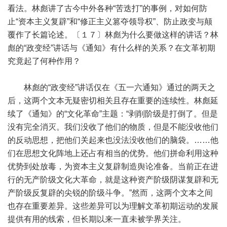
看法。林彪讲了古今中外各种“苦迭打”的事例，对如何防
止“资本主义复辟”和“修正主义篡夺领导权”、防止政变与颠
覆作了长篇论述。〔１７〕林彪为什么要做这样的讲话？林
彪的“政变经”讲话与《通知》有什么样的关系？在文革初期
究竟起了何种作用？
林彪的“政变经”讲话仅在《五一六通知》通过的两天之
后，这两个文本无疑密切相关且存在重要的连续性。林彪延
续了《通知》的“文化革命”主题：“剥削阶级是打倒了。但是
没有完全消灭。我们没收了他们的物质，但是不能没收他们
的反动思想，把他们关起来也没法没收他们的脑袋。……他
们在思想文化阵地上还占有相当的优势。他们拼命利用这种
优势到处放毒，为资本主义复辟制造舆论准备。当前正在进
行的无产阶级文化大革命，就是这种资产阶级阴谋复辟和无
产阶级反复辟的尖锐的阶级斗争。”然而，这两个文本之间
也存在重要差异。这些差异可以为理解文革初期运动的发展
提供有用的线索，但长期以来一直未被学界关注。