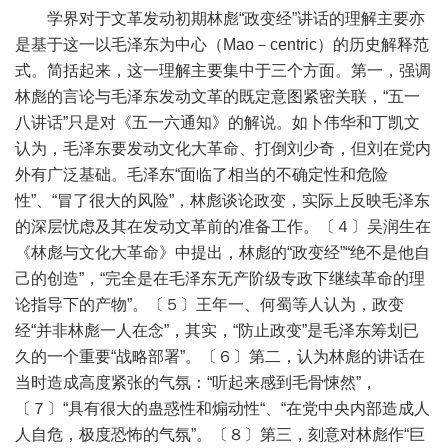
学界对于文革发动初期林彪“政变经”讲话的理解主要亦
是基于这一以毛泽东为中心（Mao－centric）的历史解释范
式。简括起来，这一理解主要集中于三个方面。第一，强调
林彪的言论与毛泽东发动文革的既定意图紧密关联，“五一
八讲话”只是对《五一六通知》的解说。如卜伟华和丁凯文
认为，毛泽东要发动文化大革命、打倒刘少奇，但刘在党内
外有广泛基础。毛泽东“面临了相当的不确定性和危险
性”、“冒了很大的风险”，林彪谈论政变，实际上反映毛泽东
的深层忧虑及其在发动文革前的准备工作。〔４〕吴润生在
《林彪与文化大革命》中提出，林彪的“政变经”“绝不是他自
己的创造”，“完全是在毛泽东无产阶级专政下继续革命的理
论指导下的产物”。〔５〕王年一、何蜀等人认为，政变
经“并非林彪一人在念”，其实，“防止政变”是毛泽东筹划已
久的一个重要“战略部署”。〔６〕第二，认为林彪的讲话在
当时造成高度紧张的气氛：“听起来感到毛骨悚然”，
〔７〕“具有很大的蛊惑性和煽动性“、“在党中央内部造成人
人自危，极度恐怖的气氛”。〔８〕第三，刻意对林彪作“巨