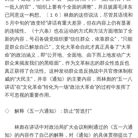
一批人的官”，“组织上要有个全面的调整”，并且披露毛泽东
已同意这一构想。〔１６〕林彪的这些说法，尽管其语境和
５月中旬的“政变经”讲话有重大差异，但在内容上仍有显著
的连续性。《十六条》也在运动的方式和方法方面增加了全
新的内容，号召各级党组织要“信任群众，依靠群众”，“只能
是群众自己解放自己”，文化大革命自此才真正具备了“大革
命”的政治涵义，即“公开地、全面地、由下而上地发动广大
群众来揭发我们的黑暗面”，作为文革标志的群众性造反也
真正获得了合法性。这种发动群众造反挑战中共官僚体制权
威的“大民主”，并非《通知》的主要内容，而林彪的“五一八
讲话”在“文化革命”转化为一场“政治大革命”的过程中发挥了
不可忽视的重要作用。
◇ 解释《五一六通知》：防止“苦迭打”
林彪在讲话中对政治局扩大会议刚刚通过的《五一六通
知》的内容作了自己的解释，对《通知》的具体贯彻提出了