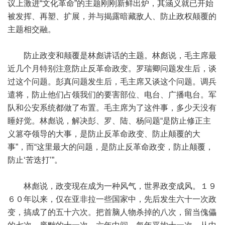
议上激进“文化革命”的主题刚刚新鲜出炉，其涵义就已开始
被发挥、再塑、扩展，并与揭露暗藏敌人、防止政权颠覆的
主题相交融。
防止政变和颠覆是林彪讲话的主题。林彪说，毛主席最
近几个月特别注意防止反革命政变。罗瑞卿问题发生后，谈
过这个问题。彭真问题发生后，毛主席又谈这个问题。调兵
遣将，防止他们占领我们的要害部位、电台、广播电台。军
队和公安系统都做了布置。毛主席为了这件事，多少天没有
睡好觉。林彪说，解决彭、罗、陆、杨问题“是防止修正主
义篡夺领导的大事，是防止反革命政变、防止颠覆的大
事”，而“这里最大的问题，是防止反革命政变，防止颠覆，
防止‘苦迭打’”。
林彪说，政变现在成为一种风气，世界政变成风。１９
６０年以来，仅在亚非拉一些国家中，先后发生六十一次政
变，搞成了的五十六次。把首脑人物杀掉的八次，留当傀儡