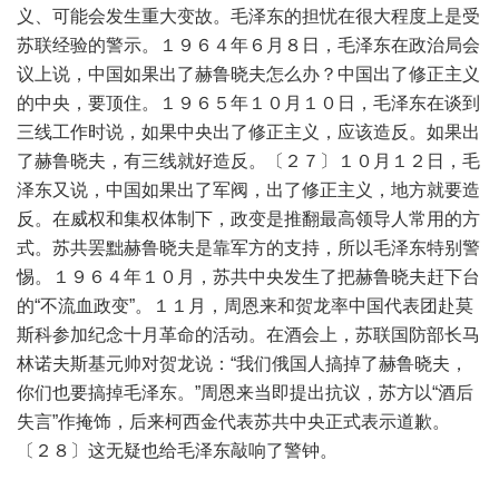
义、可能会发生重大变故。毛泽东的担忧在很大程度上是受
苏联经验的警示。１９６４年６月８日，毛泽东在政治局会
议上说，中国如果出了赫鲁晓夫怎么办？中国出了修正主义
的中央，要顶住。１９６５年１０月１０日，毛泽东在谈到
三线工作时说，如果中央出了修正主义，应该造反。如果出
了赫鲁晓夫，有三线就好造反。〔２７〕１０月１２日，毛
泽东又说，中国如果出了军阀，出了修正主义，地方就要造
反。在威权和集权体制下，政变是推翻最高领导人常用的方
式。苏共罢黜赫鲁晓夫是靠军方的支持，所以毛泽东特别警
惕。１９６４年１０月，苏共中央发生了把赫鲁晓夫赶下台
的“不流血政变”。１１月，周恩来和贺龙率中国代表团赴莫
斯科参加纪念十月革命的活动。在酒会上，苏联国防部长马
林诺夫斯基元帅对贺龙说：“我们俄国人搞掉了赫鲁晓夫，
你们也要搞掉毛泽东。”周恩来当即提出抗议，苏方以“酒后
失言”作掩饰，后来柯西金代表苏共中央正式表示道歉。
〔２８〕这无疑也给毛泽东敲响了警钟。