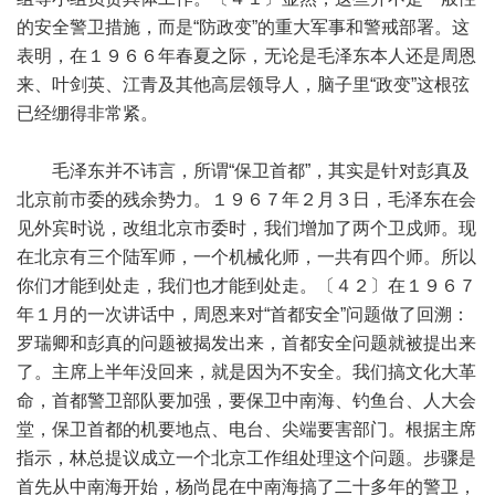
的安全警卫措施，而是“防政变”的重大军事和警戒部署。这
表明，在１９６６年春夏之际，无论是毛泽东本人还是周恩
来、叶剑英、江青及其他高层领导人，脑子里“政变”这根弦
已经绷得非常紧。
毛泽东并不讳言，所谓“保卫首都”，其实是针对彭真及
北京前市委的残余势力。１９６７年２月３日，毛泽东在会
见外宾时说，改组北京市委时，我们增加了两个卫戍师。现
在北京有三个陆军师，一个机械化师，一共有四个师。所以
你们才能到处走，我们也才能到处走。〔４２〕在１９６７
年１月的一次讲话中，周恩来对“首都安全”问题做了回溯：
罗瑞卿和彭真的问题被揭发出来，首都安全问题就被提出来
了。主席上半年没回来，就是因为不安全。我们搞文化大革
命，首都警卫部队要加强，要保卫中南海、钓鱼台、人大会
堂，保卫首都的机要地点、电台、尖端要害部门。根据主席
指示，林总提议成立一个北京工作组处理这个问题。步骤是
首先从中南海开始，杨尚昆在中南海搞了二十多年的警卫，