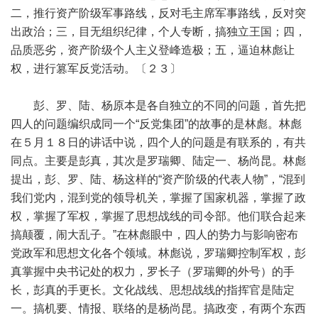
二，推行资产阶级军事路线，反对毛主席军事路线，反对突
出政治；三，目无组织纪律，个人专断，搞独立王国；四，
品质恶劣，资产阶级个人主义登峰造极；五，逼迫林彪让
权，进行篡军反党活动。〔２３〕
彭、罗、陆、杨原本是各自独立的不同的问题，首先把
四人的问题编织成同一个“反党集团”的故事的是林彪。林彪
在５月１８日的讲话中说，四个人的问题是有联系的，有共
同点。主要是彭真，其次是罗瑞卿、陆定一、杨尚昆。林彪
提出，彭、罗、陆、杨这样的“资产阶级的代表人物”，“混到
我们党内，混到党的领导机关，掌握了国家机器，掌握了政
权，掌握了军权，掌握了思想战线的司令部。他们联合起来
搞颠覆，闹大乱子。”在林彪眼中，四人的势力与影响密布
党政军和思想文化各个领域。林彪说，罗瑞卿控制军权，彭
真掌握中央书记处的权力，罗长子（罗瑞卿的外号）的手
长，彭真的手更长。文化战线、思想战线的指挥官是陆定
一。搞机要、情报、联络的是杨尚昆。搞政变，有两个东西