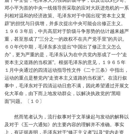
届十中全会，毛泽东大力强调阶级斗争，以反击以刘少奇、
邓小平为首的中央一线领导所采取的应对大跃进危机的一系
列相对温和的经济政策。毛泽东对于中国出现“资本主义复
辟”的担忧与日俱增，并多次提出中央可能会出修正主义。
１９６３年后，中共高层对于阶级斗争形势的估计越来越严
重，甚至形成了“三分之一的政权不在共产党手里”的共识。
６０年代中期，毛泽东多次提出“中国出了修正主义怎么
办”，更为严重的是，毛泽东认为在中共党内形成了一个“走
资本主义道路的当权派”。根据毛泽东的意见，１９６５年
１月中央通过的四清运动指导性文件《二十三条》中指出，
运动的重点是整党内“走资本主义道路的当权派”。在流行叙
事中，毛泽东对于四清运动日愈不满，因此希望通过开展文
化大革命，由下而上地发动群众，以解决执政党的“黑暗
面”问题。〔１０〕
然而笔者认为，流行叙事对于文革缘起与发动的解释以
及对于《五一六通知》的主要内容的理解并不准确。事实
上，有证据表明，毛泽东对于“修正主义者”以及“党内走资