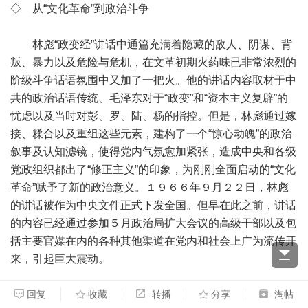
◇ 从“文化革命”到政治斗争
林彪“政变经”讲话中通篇充满着隐藏的敌人、阴谋、背
叛、暴力以及危险与危机，在文革初期火药味已非常浓烈的
阶级斗争话语氛围中又加了一把火。他的讲话内容取材于中
共的政治话语传统、毛泽东对于“政变”和“资本主义复辟”的
忧虑以及当时对彭、罗、陆、杨的指控。但是，林彪通过嫁
接、糅合以及重组这些元素，建构了一个“惊心动魄”的政治
叙事及认知滤镜，使得党内气氛愈加紧张，造成中央和各级
党政组织都出了“修正主义”的印象，为刚刚全面启动的“文化
革命”赋予了新的政治意义。１９６６年９月２２日，林彪
的讲话被作为中央文件正式下发全国。但早在此之前，讲话
的内容已经通过参加５月政治局扩大会议的高级干部以及包
括主要官媒在内的各种其他渠道在党内和社会上广为流传开
来，引起巨大震动。
５月政治局会议结束一周后，《人民日报》６月１日发
回复
收藏
转播
分享
淘帖