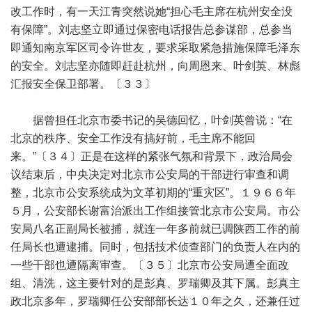
改工作时，有一天江青突然说她“担心毛主席在杭州安全没
有保障”。刘志坚立即通过保密电话报告总参谋部，总参当
即通知南京军区司令许世友，要求采取紧急措施保障毛泽东
的安全。刘志坚亦随即赶赴杭州，向周恩来、叶剑英、林彪
汇报安全保卫部署。〔３３〕
据曾担任北京市委书记的吴德回忆，叶剑英曾说：“在
北京的秩序、安全工作没有搞好前，毛主席不能回
来。”〔３４〕正是在这样的紧张气氛和背景下，政治局会
议结束后，中央决定对北京市公安局的干部进行审查和调
整，北京市公安系统成为文革初期的“重灾区”。１９６６年
５月，公安部长谢富治派出工作组接管北京市公安局。市公
安局八名正副局长被捕，就连一年多前就已调陕西工作的前
任局长也遭逮捕。同时，包括技术侦查部门的负责人在内的
一些干部也遭隔离审查。〔３５〕北京市公安局遭全面改
组、清洗，这主要针对的是彭真、罗瑞卿及其下属。彭真主
政北京多年，罗瑞卿任公安部部长达１０年之久，还兼任过