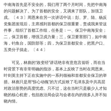
中南海首先是不安全的，我们用了两个月时间，先把中南海
的问题解决了。为了首都的安全，又调来了部队，加强卫
戍。〔４３〕周恩来在另一次讲话中说：彭、罗、陆、杨反
党集团发现后，主席感到首都的保卫很重要，责成我来管这
件事，组织了首都工作组，任务是：一、保卫中南海安全；
二，保卫首都，增强卫戍力量；三，保卫要害部门，如中南
海，钓鱼台，国防部等；四，为保卫首都安全，把黑户口、
五类分子搞走。〔４４〕
可见，林彪的“政变经”讲话绝非有意危言耸听，而在当
时背景下有非常明确的指涉，基本上反映了当时在周恩来、
叶剑英主持下正在实施中的一系列领袖和首都安全保卫的举
措。林彪只是用“惊心动魄”的方式反映了毛泽东及中共高层
对政治形势的高度忧虑。只不过，这在当时只是极少人才知
晓的核心机密，包括政治局会议与会者在内的很多人并不知
晓内情。