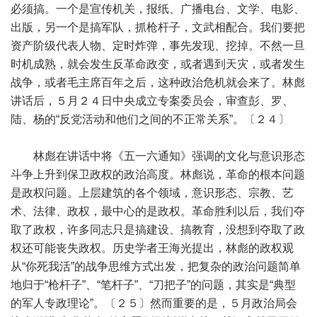
必须搞。一个是宣传机关，报纸、广播电台、文学、电影、
出版，另一个是搞军队，抓枪杆子，文武相配合。我们要把
资产阶级代表人物、定时炸弹，事先发现、挖掉。不然一旦
时机成熟，就会发生反革命政变，或者遇到天灾，或者发生
战争，或者毛主席百年之后，这种政治危机就会来了。林彪
讲话后，５月２４日中央成立专案委员会，审查彭、罗、
陆、杨的“反党活动和他们之间的不正常关系”。〔２４〕
林彪在讲话中将《五一六通知》强调的文化与意识形态
斗争上升到保卫政权的政治高度。林彪说，革命的根本问题
是政权问题。上层建筑的各个领域，意识形态、宗教、艺
术、法律、政权，最中心的是政权。革命胜利以后，我们夺
取了政权，许多同志只是搞建设、搞教育，没想到夺取了政
权还可能丧失政权。历史学者王海光提出，林彪的政权观
从“你死我活”的战争思维方式出发，把复杂的政治问题简单
地归于“枪杆子”、“笔杆子”、“刀把子”的问题，其实是“典型
的军人专政理论”。〔２５〕然而重要的是，５月政治局会