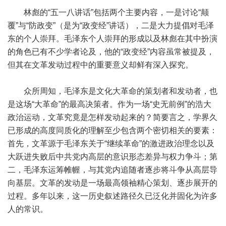
林彪的“五一八讲话”包括两个主要内容，一是讨论“颠
覆”与“防政变”（是为“政变经”讲话），二是大力提倡对毛泽
东的个人崇拜。毛泽东个人崇拜的形成以及林彪在其中扮演
的角色已有不少学者论及，他的“政变经”内容虽常被提及，
但其在文革发动过程中的重要意义却鲜有深入探究。
众所周知，毛泽东是文化大革命的策划者和发动者，也
是这场“大革命”的最高决策者。作为一场“史无前例”的浩大
政治运动，文革究竟是怎样发动起来的？简要言之，学界久
已形成的高度同质化的理解至少包含两个密切相关的要素：
首先，文革源于毛泽东关于“继续革命”的激进政治理念以及
大跃进失败后中共党内高层的意识形态差异与权力争斗；第
二，毛泽东运筹帷幄，与其党内追随者逐步将斗争从高层导
向基层。文革的发动是一场最高领袖精心策划、逐步展开的
过程。多年以来，这一历史叙述路径久已泛化并固化为许多
人的常识。