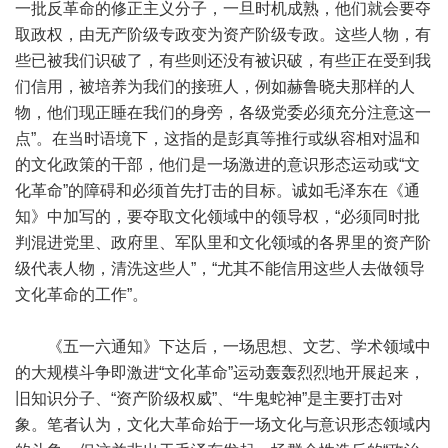
一批反革命的修正主义分子，一旦时机成熟，他们就会要夺
取政权，由无产阶级专政变为资产阶级专政。这些人物，有
些已被我们识破了，有些则还没有被识破，有些正在受到我
们信用，被培养为我们的接班人，例如赫鲁晓夫那样的人
物，他们现正睡在我们的身旁，各级党委必须充分注意这一
点”。在当时语境下，这指的是彭真等推行或纵容相对温和
的文化政策的干部，他们是一场激进的意识形态运动或“文
化革命”的障碍和必须首先打击的目标。诚如毛泽东在《通
知》中加写的，要夺取文化领域中的领导权，“必须同时批
判混进党里、政府里、军队里和文化领域的各界里的资产阶
级代表人物，清洗这些人”，“尤其不能信用这些人去做领导
文化革命的工作”。
《五一六通知》下达后，一场思想、文艺、学术领域中
的大规模斗争即激进“文化革命”运动轰轰烈烈地开展起来，
旧知识分子、“资产阶级权威”、“牛鬼蛇神”是主要打击对
象。笔者认为，文化大革命始于一场文化与意识形态领域内