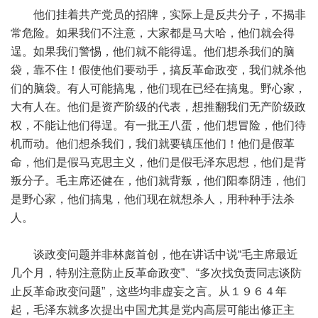
他们挂着共产党员的招牌，实际上是反共分子，不揭非
常危险。如果我们不注意，大家都是马大哈，他们就会得
逞。如果我们警惕，他们就不能得逞。他们想杀我们的脑
袋，靠不住！假使他们要动手，搞反革命政变，我们就杀他
们的脑袋。有人可能搞鬼，他们现在已经在搞鬼。野心家，
大有人在。他们是资产阶级的代表，想推翻我们无产阶级政
权，不能让他们得逞。有一批王八蛋，他们想冒险，他们待
机而动。他们想杀我们，我们就要镇压他们！他们是假革
命，他们是假马克思主义，他们是假毛泽东思想，他们是背
叛分子。毛主席还健在，他们就背叛，他们阳奉阴违，他们
是野心家，他们搞鬼，他们现在就想杀人，用种种手法杀
人。
谈政变问题并非林彪首创，他在讲话中说“毛主席最近
几个月，特别注意防止反革命政变”、“多次找负责同志谈防
止反革命政变问题”，这些均非虚妄之言。从１９６４年
起，毛泽东就多次提出中国尤其是党内高层可能出修正主