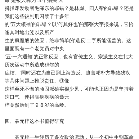
命“是被人称为‘五个指头’大
拇指即发动者毛泽东的罪错？是林彪、四人帮的罪错？还是
我们这些被判刑囚禁了十多年
的‘五大领袖’的罪错？以‘何其好也’的那张大字报来说，它恰
逢其时地出笼以及所产
生的疯魔般的效应，绝非简单的‘造反’二字所能涵盖的。这
里面既有一个老党员对中央
‘五·一六通知’的正常反应，也有官僚主义、宗派主义在北大
历次运动中所造成积怨的
症结。”同时还在为自己到上海造反、迫害邓朴方导致残疾
等具体问题上推脱责任。⑨像
这样至死不悔的顽固派确实很少见，可能也正因为是坚持着
这口气，使得满身疾病的聂元
梓竟然活到了９８岁的高龄。
四、聂元梓这本书值得研究
聂元梓一生经历了多次政治运动，从一个初中生到革命