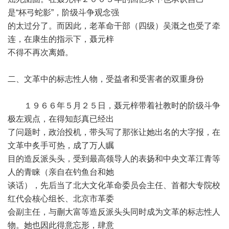
是“杯弓蛇影”，阶级斗争观念强
的太过分了。而因此，老革命干部（四级）吴溉之也受了牵
连，在康生的指示下，聂元梓
不得不再次离婚。
二、文革中的标志性人物，受益者和受害者的双重身份
１９６６年５月２５日，聂元梓带着社教时的阶级斗争
极左观点，在得知彭真已经出
了问题时，政治投机，带头写了那张让她出名的大字报，在
文革中炙手可热，成了万人瞩
目的造反派头头，受到最高领导人的表扬和中央文革江青等
人的青睐（亲自在钓鱼台和她
谈话），先后当了北大文化革命委员会主任、首都大专院校
红代会核心组长、北京市革委
会副主任，与蒯大富等造反派头头同时成为文革的标志性人
物。她也因此得意忘形，肆意