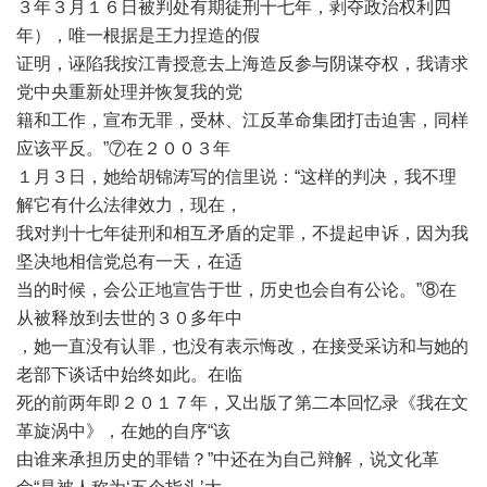
３年３月１６日被判处有期徒刑十七年，剥夺政治权利四
年），唯一根据是王力捏造的假
证明，诬陷我按江青授意去上海造反参与阴谋夺权，我请求
党中央重新处理并恢复我的党
籍和工作，宣布无罪，受林、江反革命集团打击迫害，同样
应该平反。”⑦在２００３年
１月３日，她给胡锦涛写的信里说：“这样的判决，我不理
解它有什么法律效力，现在，
我对判十七年徒刑和相互矛盾的定罪，不提起申诉，因为我
坚决地相信党总有一天，在适
当的时候，会公正地宣告于世，历史也会自有公论。”⑧在
从被释放到去世的３０多年中
，她一直没有认罪，也没有表示悔改，在接受采访和与她的
老部下谈话中始终如此。在临
死的前两年即２０１７年，又出版了第二本回忆录《我在文
革旋涡中》，在她的自序“该
由谁来承担历史的罪错？”中还在为自己辩解，说文化革