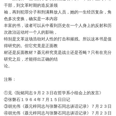
干部，到文革时期的造反派领
袖，再到犯罪分子和刑满释放人员，她的一生经历复杂，角
色多次变换，确实是一本内容
丰富的书，读者可以从中看到历史在一个人身上的反射和历
次政治运动对一个人的影响，
特别是文革这场浩劫对人性的打击和摧残。所以这本书是值
得研究的。但它究竟是正面教
材还是反面教材？聂元梓究竟是战士还是苍蝇？只有在充分
研究之后，才能得出正确的结
论。
注释：
①见《阮铭同志９月２３日在哲学系小组会上的发言》
②张磐石１９６４年７月１５日日记
③胡光伟《聂元梓同志与张磐石同志谈话记录》７月２３日
④胡光伟《聂元梓同志与张磐石同志谈话记录》７月２３日