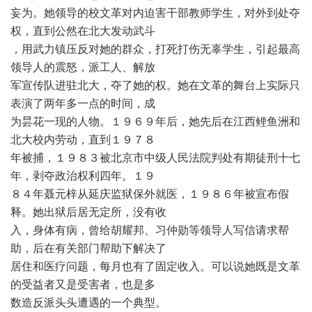
妄为。她领导的校文革对内迫害干部教师学生，对外到处夺
权，直到公然在北大发动武斗
，用武力镇压反对她的群众，打死打伤无辜学生，引起最高
领导人的震怒，派工人、解放
军宣传队进驻北大，夺了她的权。她在文革的舞台上实际只
表演了两年多一点的时间，成
为昙花一现的人物。１９６９年后，她先后在江西鲤鱼洲和
北大校内劳动，直到１９７８
年被捕，１９８３被北京市中级人民法院判处有期徒刑十七
年，剥夺政治权利四年。１９
８４年聂元梓从延庆监狱保外就医，１９８６年被宣布假
释。她出狱后居无定所，没有收
入，身体有病，曾给胡耀邦、习仲勋等领导人写信请求帮
助，后在有关部门帮助下解决了
居住和医疗问题，每月也有了固定收入。可以说她既是文革
的受益者又是受害者，也是多
数造反派头头遭遇的一个典型。