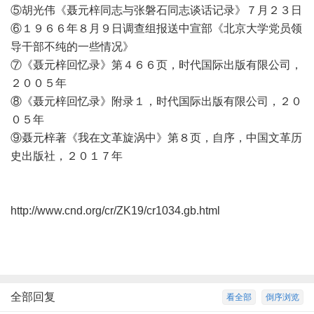
⑤胡光伟《聂元梓同志与张磐石同志谈话记录》７月２３日
⑥１９６６年８月９日调查组报送中宣部《北京大学党员领
导干部不纯的一些情况》
⑦《聂元梓回忆录》第４６６页，时代国际出版有限公司，
２００５年
⑧《聂元梓回忆录》附录１，时代国际出版有限公司，２０
０５年
⑨聂元梓著《我在文革旋涡中》第８页，自序，中国文革历
史出版社，２０１７年
http://www.cnd.org/cr/ZK19/cr1034.gb.html
全部回复
看全部
倒序浏览