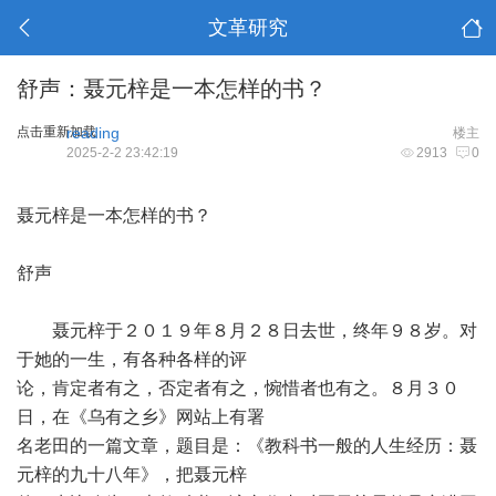
文革研究
舒声：聂元梓是一本怎样的书？
点击重新加载
reading
楼主
2025-2-2 23:42:19
2913
0
聂元梓是一本怎样的书？
舒声
聂元梓于２０１９年８月２８日去世，终年９８岁。对
于她的一生，有各种各样的评
论，肯定者有之，否定者有之，惋惜者也有之。８月３０
日，在《乌有之乡》网站上有署
名老田的一篇文章，题目是：《教科书一般的人生经历：聂
元梓的九十八年》，把聂元梓