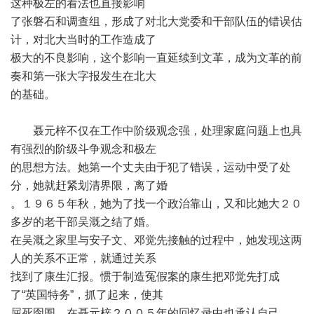
这种极左的看法也直接影响
了张磐石和调查组，形成了对北大党委和干部队伍的错误估
计，对北大当时的工作造成了
极大的不良影响，这个影响一直延续到文革，成为文革的前
奏和第一张大字报发生在北大
的基础。
聂元梓不仅在工作中阶级观念强，处理家庭问题上也具
有强烈的阶级斗争观念和极左
的思想方法。她第一个丈夫由于犯了错误，运动中受了处
分，她就赶紧划清界限，离了婚
。１９６５年秋，她为了找一个政治靠山，又和比她大２０
多岁的老干部吴溉之结了婚。
在吴溉之家里与安子文、邓觉先接触的过程中，她发现这两
人的关系不正常，就通过关系
找到了康生汇报。惯于制造冤假案的康生把邓觉先打成
了“英国特务”，抓了起来，使其
屈死囹圄。在聂元梓２００５年的回忆录中也承认自己