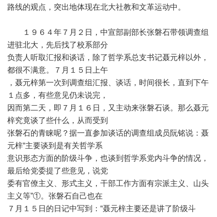
路线的观点，突出地体现在北大社教和文革运动中。
１９６４年７月２日，中宣部副部长张磐石带领调查组
进驻北大，先后找了校系部分
负责人听取汇报和谈话，除了哲学系总支书记聂元梓以外，
都很不满意。７月１５日上午
，聂元梓第一次到调查组汇报、谈话，时间很长，直到下午
１点多，有些意见仍未说完，
因而第二天，即７月１６日，又主动来张磐石谈。那么聂元
梓究竟谈了些什么，从而受到
张磐石的青睐呢？据一直参加谈话的调查组成员阮铭说：聂
元梓“主要谈到是有关哲学系
意识形态方面的阶级斗争，也谈到哲学系党内斗争的情况，
最后给党委提了些意见，说党
委有官僚主义、形式主义，干部工作方面有宗派主义、山头
主义等”①。张磐石自己也在
７月１５日的日记中写到：“聂元梓主要还是讲了阶级斗