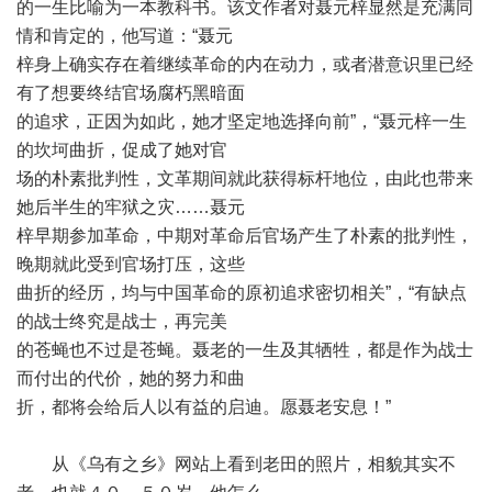
的一生比喻为一本教科书。该文作者对聂元梓显然是充满同
情和肯定的，他写道：“聂元
梓身上确实存在着继续革命的内在动力，或者潜意识里已经
有了想要终结官场腐朽黑暗面
的追求，正因为如此，她才坚定地选择向前”，“聂元梓一生
的坎坷曲折，促成了她对官
场的朴素批判性，文革期间就此获得标杆地位，由此也带来
她后半生的牢狱之灾……聂元
梓早期参加革命，中期对革命后官场产生了朴素的批判性，
晚期就此受到官场打压，这些
曲折的经历，均与中国革命的原初追求密切相关”，“有缺点
的战士终究是战士，再完美
的苍蝇也不过是苍蝇。聂老的一生及其牺牲，都是作为战士
而付出的代价，她的努力和曲
折，都将会给后人以有益的启迪。愿聂老安息！”
从《乌有之乡》网站上看到老田的照片，相貌其实不