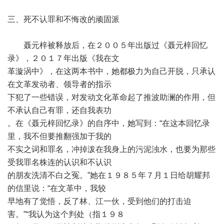
三、死不认罪和不悔改的顽固派
聂元梓被释放后，在２００５年出版过《聂元梓回忆
录》，２０１７年出版《我在文
革漩涡中》，在这两本书中，她都极力为自己开脱，只承认
在文革发动者、领导者的指示
下犯了一些错误，对发动文化革命起了推波助澜的作用，但
不承认自己有罪，还自我表功
。在《聂元梓回忆录》的自序中，她写到：“在这本回忆录
里，我不但要推翻强加于我的
不实之词和罪名，冲掉泼在我身上的污泥浊水，也要为那些
受我罪名株连的认识和不认识
的朋友洗清不白之冤。”她在１９８５年７月１日给胡耀邦
的信里说：“在文革中，我较
早地有了觉悟，反了林、江一伙，受到他们的打击迫
害。”“我认为这个判处（指１９８