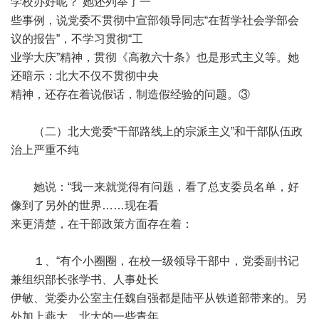
学校办好呢？”她还列举了一
些事例，说党委不贯彻中宣部领导同志“在哲学社会学部会
议的报告”，不学习贯彻“工
业学大庆”精神，贯彻《高教六十条》也是形式主义等。她
还暗示：北大不仅不贯彻中央
精神，还存在着说假话，制造假经验的问题。③
（二）北大党委“干部路线上的宗派主义”和干部队伍政
治上严重不纯
她说：“我一来就觉得有问题，看了总支委员名单，好
像到了另外的世界……现在看
来更清楚，在干部政策方面存在着：
１、“有个小圈圈，在校一级领导干部中，党委副书记
兼组织部长张学书、人事处长
伊敏、党委办公室主任魏自强都是陆平从铁道部带来的。另
外加上燕大、北大的一些青年