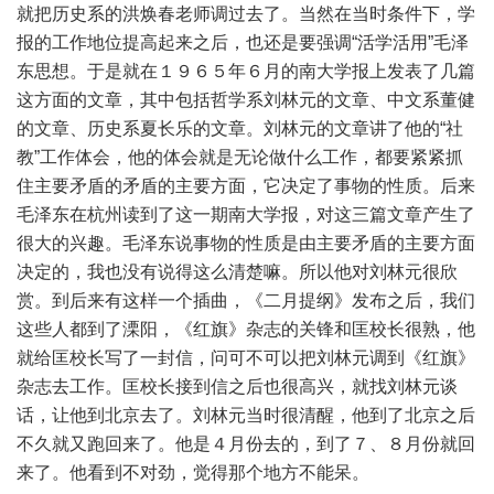
就把历史系的洪焕春老师调过去了。当然在当时条件下，学
报的工作地位提高起来之后，也还是要强调“活学活用”毛泽
东思想。于是就在１９６５年６月的南大学报上发表了几篇
这方面的文章，其中包括哲学系刘林元的文章、中文系董健
的文章、历史系夏长乐的文章。刘林元的文章讲了他的“社
教”工作体会，他的体会就是无论做什么工作，都要紧紧抓
住主要矛盾的矛盾的主要方面，它决定了事物的性质。后来
毛泽东在杭州读到了这一期南大学报，对这三篇文章产生了
很大的兴趣。毛泽东说事物的性质是由主要矛盾的主要方面
决定的，我也没有说得这么清楚嘛。所以他对刘林元很欣
赏。到后来有这样一个插曲，《二月提纲》发布之后，我们
这些人都到了溧阳，《红旗》杂志的关锋和匡校长很熟，他
就给匡校长写了一封信，问可不可以把刘林元调到《红旗》
杂志去工作。匡校长接到信之后也很高兴，就找刘林元谈
话，让他到北京去了。刘林元当时很清醒，他到了北京之后
不久就又跑回来了。他是４月份去的，到了７、８月份就回
来了。他看到不对劲，觉得那个地方不能呆。