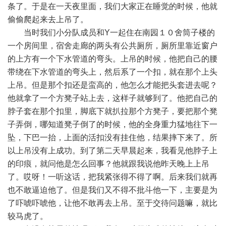
条了。于是在一天夜里面，我们大家正在睡觉的时候，他就
偷偷爬起来去上吊了。
当时我们小分队成员和Y一起住在南园１０舍筒子楼的
一个房间里，宿舍走廊的两头有公共厕所，厕所里靠近窗户
的上方有一个下水管道的弯头。上吊的时候，他把自己的腰
带绕在下水管道的弯头上，然后系了一个扣，就在那个上头
上吊。但是那个扣还是蛮高的，他怎么才能把头套进去呢？
他就拿了一个方凳子站上去，这样子就够到了。他把自己的
脖子套在那个扣里，脚底下就扒拉那个方凳子，要把那个凳
子弄倒，哪知道凳子倒了的时候，他的全身重力猛地往下一
坠，下巴一抬，上面的活扣没有挂住他，结果摔下来了。所
以上吊没有上成功。到了第二天早晨起来，我看见他脖子上
的印痕，就问他是怎么回事？他就跟我说他昨天晚上上吊
了。哎呀！一听这话，把我紧张得不得了啊。后来我们就再
也不敢逼迫他了。但是我们又不得不批斗他一下，主要是为
了吓唬吓唬他，让他不敢再去上吊。至于交待问题嘛，就比
较马虎了。