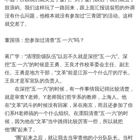
鼓浪屿。我们这样玩了一路回来，跟上面汇报说翁熙的外调
没有什么问题，他根本就没有参加过“三青团”的活动。这样
就交差了。
董国强：您参加过清查“五·一六”吗？
蒋广学：“清理阶级队伍”以后不久就是深挖“五·一六”。深
挖“五·一六”的时候是王勇、王良才作校革委会主任、副主
任。王勇是地方干部，“文革”前是江苏一个什么厅的厅长。
王良才是军宣队的负责人。
在深挖“五·一六”的时候，有一件事情我记得比较清楚，
就是审查Y老师。Y老师我们哲学系的教师，上海人。他
在“文革”武斗的时候没有回家，呆在南京，而且还参加了你
们系H老师搞的一个什么组织。在溧阳清查“五·一六”的时
候，因为他在“文革”当中跳得比较厉害一些，所以就把
他“圈”起来了。
“圈”起来之后，就让我去当审查他的小分队队长。当时