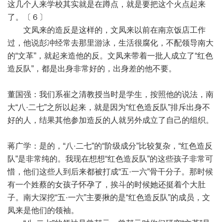
这几个人来学校其实就是在蹲点，就是要把这个火点起来
了。〔６〕
文凤来的造反是这样的，文凤来以前在南京饭店工作
过，他说彭冲经常去那里游泳，生活很腐化，不配领导南大
的“文革”，就起来造他的反。文凤来带着一批人成立了“红色
造反队”，都是出身非常好的，出身差的他不要。
董国强：我们系崔之清教授当时是学生，按照他的说法，南
大“八·二七”之所以起来，就是因为“红色造反队”排斥出身不
好的人，结果其他参加造反的人就另外成立了自己的组织。
蒋广学：是的，“八·二七”的“阶级成分”比较复杂，“红色造反
队”是非常纯的。我现在想想“红色造反队”的这些孩子非常可
惜，他们这些人到后来都被打成“五·一六”骨干分子。那时候
有一个姓蔡的女孩子怀孕了，挨斗的时候她还挺着个大肚
子。南大深挖“五·一六”主要揪的是“红色造反队”的成员，文
凤来是他们的领袖。