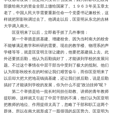
部拨给南大的资金全部上缴给国家了。１９６３年吴玉章太
老了，中国人民大学需要重新任命一个党委书记兼校长，这
样就把郭影秋调过去了。他调走以后，匡亚明从东北的吉林
大学调入南大。
匡亚明来了以后，立即着手抓了几件事情：
第一个举措是抓基建、增建校舍。因为当时南大的校舍
不能够满足教学和科研的需要。现在的教学楼、物理系的声
学楼等等，就是匡亚明主张让建的，他要把基建搞上去。此
外还要抓后勤，他认为后勤搞好了，才能谈到学校的发展问
题。不过这个事情在中层干部当中受到了极大的抵制。他们
认为郭影秋校长在的时候让我们艰苦奋斗，而你匡亚明来了
以后却大把大把地花钱搞基建，还让我们抓后勤，说是后勤
搞好了才能谈到学校的发展，你为什么不提“政治挂帅”呢？
第二个举措是给一批长时间担任助教、讲师的青年教师
提职称。这样就又引起了中层干部的不满，他们认为匡亚明
把教师的地位、作用提得太高了，忽略了干部和职工这两个
群体。所以在南大就形成了一股很强的反匡势力。匡亚明为