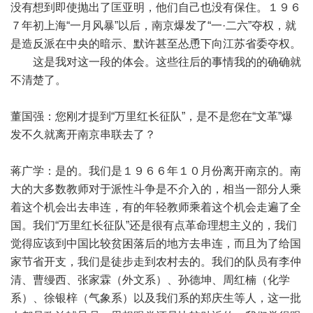
没有想到即使抛出了匡亚明，他们自己也没有保住。１９６
７年初上海“一月风暴”以后，南京爆发了“一·二六”夺权，就
是造反派在中央的暗示、默许甚至怂恿下向江苏省委夺权。
这是我对这一段的体会。这些往后的事情我的的确确就
不清楚了。
董国强：您刚才提到“万里红长征队”，是不是您在“文革”爆
发不久就离开南京串联去了？
蒋广学：是的。我们是１９６６年１０月份离开南京的。南
大的大多数教师对于派性斗争是不介入的，相当一部分人乘
着这个机会出去串连，有的年轻教师乘着这个机会走遍了全
国。我们“万里红长征队”还是很有点革命理想主义的，我们
觉得应该到中国比较贫困落后的地方去串连，而且为了给国
家节省开支，我们是徒步走到农村去的。我们的队员有李仲
清、曹缦西、张家霖（外文系）、孙德坤、周红楠（化学
系）、徐银梓（气象系）以及我们系的郑庆生等人，这一批