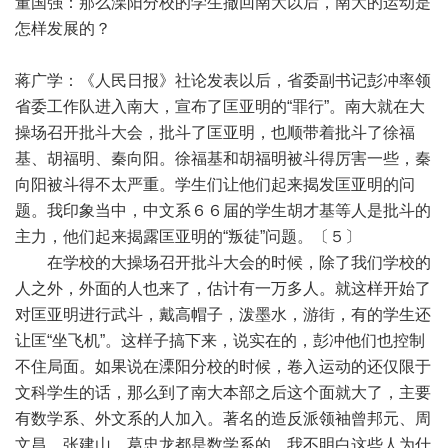
董国强：那么溧阳分校的学生撤回南大以后，南大的运动是
怎样发展的？
蒋广学：《人民日报》社论发表以后，省委副书记彭冲率领
省委工作队进入南大，宣布了匡亚明的“罪行”。南大就在大
操场召开批斗大会，批斗了匡亚明，也顺带着批斗了徐福
基、胡福明、秦向阳。徐福基和胡福明被斗得厉害一些，秦
向阳被斗得不太严重。学生们让他们起来揭发匡亚明的问
题。我印象当中，中文系６６届的学生胡才基等人是批斗的
主力，他们起来揭露匡亚明的“叛徒”问题。〔５〕
在学校的大操场召开批斗大会的时候，除了我们学校的
人之外，外面的人也来了，估计有一万多人。就这样开始了
对匡亚明进行武斗，戴高帽子，泼墨水，游街，有的学生还
让匡“坐飞机”。这样子搞下来，说实在的，彭冲他们也控制
不住局面。如果说在溧阳分校的时候，卷入运动的还仅限于
文科学生的话，那么到了南大本部之后这个面就大了，主要
有数学系、外文系的人加入。著名的造反派领袖曾邦元、周
文昌、张建山、葛忠龙都是数学系的。我不明白这些人为什