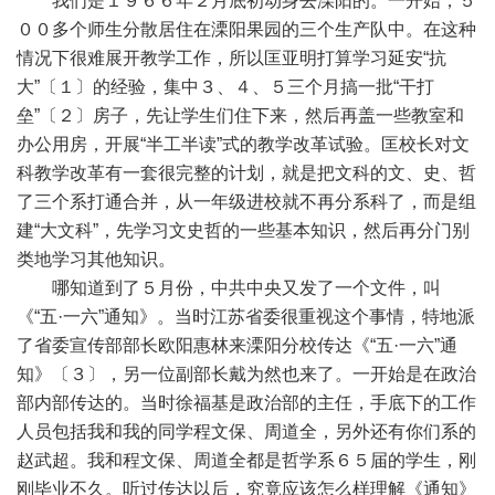
我们是１９６６年２月底初动身去溧阳的。一开始，５
００多个师生分散居住在溧阳果园的三个生产队中。在这种
情况下很难展开教学工作，所以匡亚明打算学习延安“抗
大”〔１〕的经验，集中３、４、５三个月搞一批“干打
垒”〔２〕房子，先让学生们住下来，然后再盖一些教室和
办公用房，开展“半工半读”式的教学改革试验。匡校长对文
科教学改革有一套很完整的计划，就是把文科的文、史、哲
了三个系打通合并，从一年级进校就不再分系科了，而是组
建“大文科”，先学习文史哲的一些基本知识，然后再分门别
类地学习其他知识。
哪知道到了５月份，中共中央又发了一个文件，叫
《“五·一六”通知》。当时江苏省委很重视这个事情，特地派
了省委宣传部部长欧阳惠林来溧阳分校传达《“五·一六”通
知》〔３〕，另一位副部长戴为然也来了。一开始是在政治
部内部传达的。当时徐福基是政治部的主任，手底下的工作
人员包括我和我的同学程文保、周道全，另外还有你们系的
赵武超。我和程文保、周道全都是哲学系６５届的学生，刚
刚毕业不久。听过传达以后，究竟应该怎么样理解《通知》