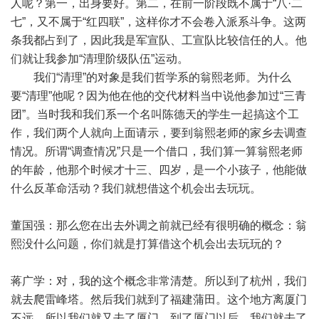
人呢？第一，出身要好。第二，在前一阶段既不属于“八·二
七”，又不属于“红四联”，这样你才不会卷入派系斗争。这两
条我都占到了，因此我是军宣队、工宣队比较信任的人。他
们就让我参加“清理阶级队伍”运动。
我们“清理”的对象是我们哲学系的翁熙老师。为什么
要“清理”他呢？因为他在他的交代材料当中说他参加过“三青
团”。当时我和我们系一个名叫陈德天的学生一起搞这个工
作，我们两个人就向上面请示，要到翁熙老师的家乡去调查
情况。所谓“调查情况”只是一个借口，我们算一算翁熙老师
的年龄，他那个时候才十三、四岁，是一个小孩子，他能做
什么反革命活动？我们就想借这个机会出去玩玩。
董国强：那么您在出去外调之前就已经有很明确的概念：翁
熙没什么问题，你们就是打算借这个机会出去玩玩的？
蒋广学：对，我的这个概念非常清楚。所以到了杭州，我们
就去爬雷峰塔。然后我们就到了福建蒲田。这个地方离厦门
不远，所以我们就又去了厦门。到了厦门以后，我们就去了