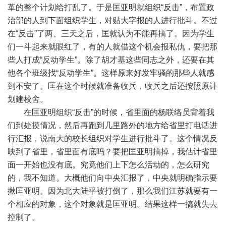
革的整个计划给打乱了。于是匡亚明就组织“反击”，布置政
治部的人到下面组织学生，对贴大字报的人进行批斗。不过
在“反击”了两、三天之后，匡就认为不能再搞了。因为学生
们一斗起来就眼红了，有的人就借这个机会报私仇，要把那
些人打成“反动学生”。除了胡才基这些同志之外，还要在其
他各个班级找“反动学生”。这样原来好发牢骚的那些人就感
到不安了。匡在这个时候就准备收兵，收兵之后还按照原计
划建校舍。
在匡亚明组织“反击”的时候，省里面的杨联络员背着我
们到处摸情况，然后再跑到几里路外的地方给省里打电话进
行汇报，说南大的校长组织对学生进行批斗了。这个情况反
映到了省里，省里面有底吗？要把匡亚明搞掉，我估计省里
面一开始也没有底。究竟他们上下怎么活动的，怎么研究
的，我不知道。大概他们向中央汇报了，中央就明确指示要
揪匡亚明。因为北大陆平被打倒了，那么我们江苏就要有一
个相应的对象，这个对象就是匡亚明。结果这样一搞就失去
控制了。