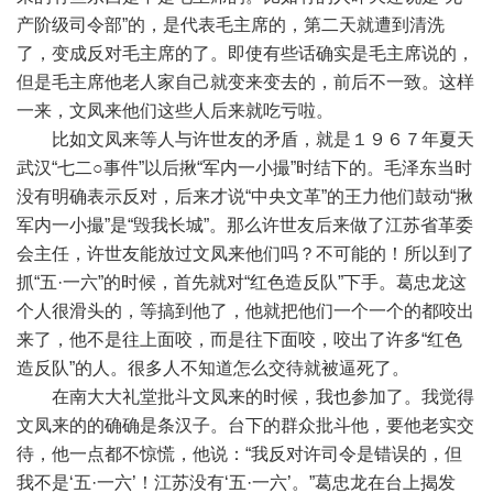
产阶级司令部”的，是代表毛主席的，第二天就遭到清洗
了，变成反对毛主席的了。即使有些话确实是毛主席说的，
但是毛主席他老人家自己就变来变去的，前后不一致。这样
一来，文凤来他们这些人后来就吃亏啦。
比如文凤来等人与许世友的矛盾，就是１９６７年夏天
武汉“七二○事件”以后揪“军内一小撮”时结下的。毛泽东当时
没有明确表示反对，后来才说“中央文革”的王力他们鼓动“揪
军内一小撮”是“毁我长城”。那么许世友后来做了江苏省革委
会主任，许世友能放过文凤来他们吗？不可能的！所以到了
抓“五·一六”的时候，首先就对“红色造反队”下手。葛忠龙这
个人很滑头的，等搞到他了，他就把他们一个一个的都咬出
来了，他不是往上面咬，而是往下面咬，咬出了许多“红色
造反队”的人。很多人不知道怎么交待就被逼死了。
在南大大礼堂批斗文凤来的时候，我也参加了。我觉得
文凤来的的确确是条汉子。台下的群众批斗他，要他老实交
待，他一点都不惊慌，他说：“我反对许司令是错误的，但
我不是‘五·一六’！江苏没有‘五·一六’。”葛忠龙在台上揭发