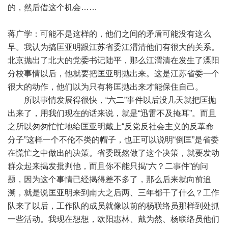
的，然后借这个机会……
蒋广学：可能不是这样的，他们之间的矛盾可能没有这么
早。我认为搞匡亚明跟江苏省委江渭清他们有很大的关系。
北京抛出了北大的党委书记陆平，那么江渭清在发生了溧阳
分校事情以后，他就要把匡亚明抛出来。这是江苏省委一个
很大的动作，他们以为只有将匡抛出来才能保住自己。
所以事情发展得很快，“六二”事件以后没几天就把匡抛
出来了，用我们现在的话来说，就是“迅雷不及掩耳”。而且
之所以匆匆忙忙地给匡亚明戴上“反党反社会主义的反革命
分子”这样一个不伦不类的帽子，也正可以说明“倒匡”是省委
在慌忙之中做出的决策。省委既然做了这个决策，就要发动
群众起来揭发批判他，而且你不能只揭“六？二事件”的问
题，因为这个事情已经揭得差不多了，那么后来就向前追
溯，就是说匡亚明来到南大之后两、三年都干了什么？工作
队来了以后，工作队的成员就像以前的杨联络员那样到处抓
一些活动。我现在想想，欧阳惠林、戴为然、杨联络员他们