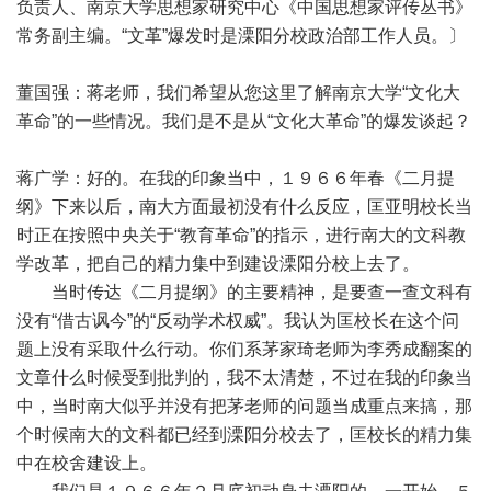
负责人、南京大学思想家研究中心《中国思想家评传丛书》
常务副主编。“文革”爆发时是溧阳分校政治部工作人员。〕
董国强：蒋老师，我们希望从您这里了解南京大学“文化大
革命”的一些情况。我们是不是从“文化大革命”的爆发谈起？
蒋广学：好的。在我的印象当中，１９６６年春《二月提
纲》下来以后，南大方面最初没有什么反应，匡亚明校长当
时正在按照中央关于“教育革命”的指示，进行南大的文科教
学改革，把自己的精力集中到建设溧阳分校上去了。
当时传达《二月提纲》的主要精神，是要查一查文科有
没有“借古讽今”的“反动学术权威”。我认为匡校长在这个问
题上没有采取什么行动。你们系茅家琦老师为李秀成翻案的
文章什么时候受到批判的，我不太清楚，不过在我的印象当
中，当时南大似乎并没有把茅老师的问题当成重点来搞，那
个时候南大的文科都已经到溧阳分校去了，匡校长的精力集
中在校舍建设上。