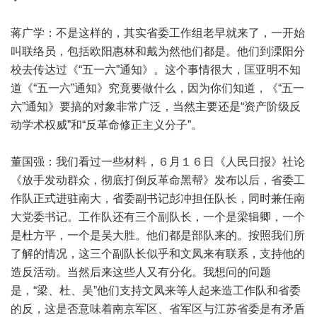
蒋广学：不是这样的，其实省委工作组老早就来了，一开始
叫联络员，包括欧阳惠林和戴为然他们都是。他们到溧阳分
校去传达过《“五一六”通知》。这个事情很大，匡亚明不知
道《“五一六”通知》究竟要做什么，因为你们知道，《“五一
六”通知》要搞的对象非常广泛，当然主要还是“资产阶级反
动学术权威”和“反革命修正主义分子”。
董国强：我们看过一些材料，６月１６日《人民日报》社论
《放手发动群众，彻底打倒反革命黑帮》发布以后，省委工
作队正式进驻南大，省委副书记彭冲担任队长，同时兼任南
大党委书记。工作队还有三个副队长，一个是梁辑卿，一个
是杜方平，一个是吴大胜。他们都是部队来的。按照我们所
了解的情况，这三个副队长似乎和文凤来有联系，支持他的
造反活动。当然后来这些人又有分化。我想问的问题
是，“梁、杜、吴”他们支持文凤来等人起来造工作队和省委
的反，这是否意味着南京军区、省军区与江苏省委是有矛盾