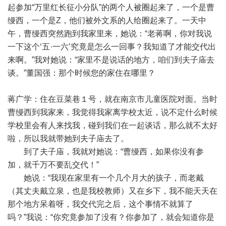
起参加“万里红长征小分队”的两个人被圈起来了，一个是曹
缦西，一个是Z，他们被外文系的人给圈起来了。一天中
午，曹缦西突然跑到我家里来，她说：“老蒋啊，你对我说
一下这个‘五·一六’究竟是怎么一回事？我知道了才能交代出
来啊。”我对她说：“家里不是说话的地方，咱们到夫子庙去
谈。”董国强：那个时候您的家住在哪里？
蒋广学：住在豆菜巷１号，就在南京市儿童医院对面。当时
曹缦西到我家来，我觉得我家离学校太近，说不定什么时候
学校里会有人来找我，碰到我们在一起谈话，那么就不太好
啦，所以我就带她到夫子庙去了。
到了夫子庙，我就对她说：“曹缦西，如果你没有参
加，就千万不要乱交代！”
她说：“我现在家里有一个几个月大的孩子，而老戴
（其丈夫戴立泉，也是我校教师）又在乡下，我不能天天在
那个地方呆着呀，我交代完之后，这个事情不就算了
吗？”我说：“你究竟参加了没有？你参加了，就会知道你是