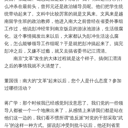
么冲杀在最前头，曾邦元还是政治辅导员呢。他们把学生统
统带动起来了。文科中比较厉害的就是文凤来。文凤来是越
南留学生班的政治教师，他进入南大之前曾经在省委外事组
工作过，他说彭冲经常到南京饭店的游泳池游泳，生活很腐
化。这个事情揭发出来以后，大家都认为彭冲生活这么腐
化，怎么能够领导工作组呢？于是就把彭冲搞起来了。搞完
彭冲之后，又嫌不过瘾，就又去搞省委书记江渭清。
南京“文革”发生的大体过程就是这个样子。搞倒江渭清
之后的事情我就不大清楚了。
董国强：南大的“文革”起来以后，您个人是什么态度？参加
过哪些活动？
蒋广学：那个时候我已经感觉到没意思了。我们党的一些领
导人都被一个一个地揪出来了，从感情上来讲我们都是站在
他们这一边的，我们看不惯所谓“造反派”对党的干部采取“武
斗”的这样一种方式。据说彭冲受到批斗以后，他还到省里