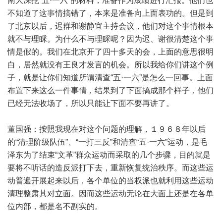
南大深挖“五·一六”的材料，准备作为成绩进行汇报。他们也
不知道了这事情搞错了，本来是准备向上面表功的。但是到
了北京以后，迟群和谢静宜主持会议，他们对这个事情根本
就不与理睬。为什么不与理睬呢？因为迟、谢很清楚这个事
情是假的。我们在北京开了四十多天的会，上面的意思很明
白，居然就没有王良才发言的机会。所以我给你们讲这个例
子，就是让你们知道所谓清查“五·一六”是怎么一回事。上面
布置下来这么一件事情，结果到了下面搞成那个样子，他们
已经无法收场了，所以只能让下面不要再讲了。
董国强：按照我现在对这个问题的理解，１９６８年以后
的“清理阶级队伍”、“一打三反”和清查“五·一六”运动，是毛
泽东为了结束“文革”群众运动而采取的几个步骤，目的就是
要将不听话的造反派打下去，重新恢复统治秩序。而这些运
动普遍开展起来以后，各个单位的当权派也就利用这些运动
清理整肃其对立面。因而这些运动无论在大面上还是在各单
位内部，都是名不副实的。