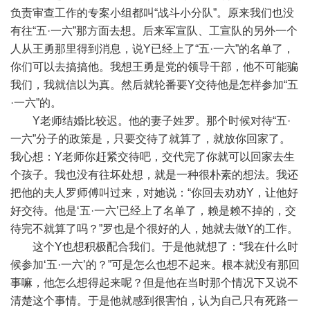
负责审查工作的专案小组都叫“战斗小分队”。原来我们也没
有往“五·一六”那方面去想。后来军宣队、工宣队的另外一个
人从王勇那里得到消息，说Y已经上了“五·一六”的名单了，
你们可以去搞搞他。我想王勇是党的领导干部，他不可能骗
我们，我就信以为真。然后就轮番要Y交待他是怎样参加“五
·一六”的。
Y老师结婚比较迟。他的妻子姓罗。那个时候对待“五·
一六”分子的政策是，只要交待了就算了，就放你回家了。
我心想：Y老师你赶紧交待吧，交代完了你就可以回家去生
个孩子。我也没有往坏处想，就是一种很朴素的想法。我还
把他的夫人罗师傅叫过来，对她说：“你回去劝劝Y，让他好
好交待。他是‘五·一六’已经上了名单了，赖是赖不掉的，交
待完不就算了吗？”罗也是个很好的人，她就去做Y的工作。
这个Y也想积极配合我们。于是他就想了：“我在什么时
候参加‘五·一六’的？”可是怎么也想不起来。根本就没有那回
事嘛，他怎么想得起来呢？但是他在当时那个情况下又说不
清楚这个事情。于是他就感到很害怕，认为自己只有死路一