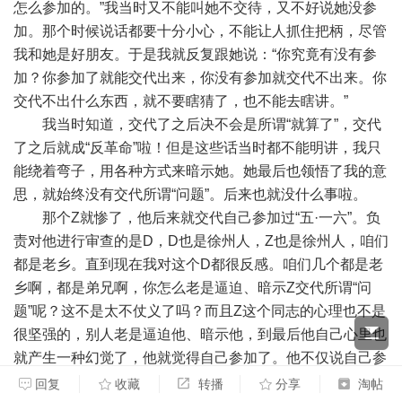
怎么参加的。”我当时又不能叫她不交待，又不好说她没参
加。那个时候说话都要十分小心，不能让人抓住把柄，尽管
我和她是好朋友。于是我就反复跟她说：“你究竟有没有参
加？你参加了就能交代出来，你没有参加就交代不出来。你
交代不出什么东西，就不要瞎猜了，也不能去瞎讲。”
我当时知道，交代了之后决不会是所谓“就算了”，交代
了之后就成“反革命”啦！但是这些话当时都不能明讲，我只
能绕着弯子，用各种方式来暗示她。她最后也领悟了我的意
思，就始终没有交代所谓“问题”。后来也就没什么事啦。
那个Z就惨了，他后来就交代自己参加过“五·一六”。负
责对他进行审查的是D，D也是徐州人，Z也是徐州人，咱们
都是老乡。直到现在我对这个D都很反感。咱们几个都是老
乡啊，都是弟兄啊，你怎么老是逼迫、暗示Z交代所谓“问
题”呢？这不是太不仗义了吗？而且Z这个同志的心理也不是
很坚强的，别人老是逼迫他、暗示他，到最后他自己心里也
就产生一种幻觉了，他就觉得自己参加了。他不仅说自己参
加了“五·一六”，而且还说自己直接参加了一个阴谋刺杀毛主
回复
收藏
转播
分享
淘帖