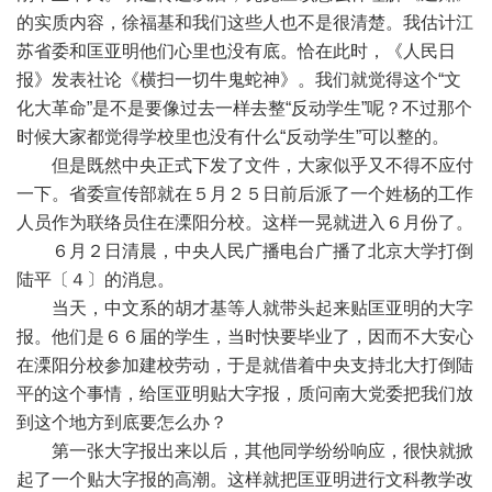
的实质内容，徐福基和我们这些人也不是很清楚。我估计江
苏省委和匡亚明他们心里也没有底。恰在此时，《人民日
报》发表社论《横扫一切牛鬼蛇神》。我们就觉得这个“文
化大革命”是不是要像过去一样去整“反动学生”呢？不过那个
时候大家都觉得学校里也没有什么“反动学生”可以整的。
但是既然中央正式下发了文件，大家似乎又不得不应付
一下。省委宣传部就在５月２５日前后派了一个姓杨的工作
人员作为联络员住在溧阳分校。这样一晃就进入６月份了。
６月２日清晨，中央人民广播电台广播了北京大学打倒
陆平〔４〕的消息。
当天，中文系的胡才基等人就带头起来贴匡亚明的大字
报。他们是６６届的学生，当时快要毕业了，因而不大安心
在溧阳分校参加建校劳动，于是就借着中央支持北大打倒陆
平的这个事情，给匡亚明贴大字报，质问南大党委把我们放
到这个地方到底要怎么办？
第一张大字报出来以后，其他同学纷纷响应，很快就掀
起了一个贴大字报的高潮。这样就把匡亚明进行文科教学改