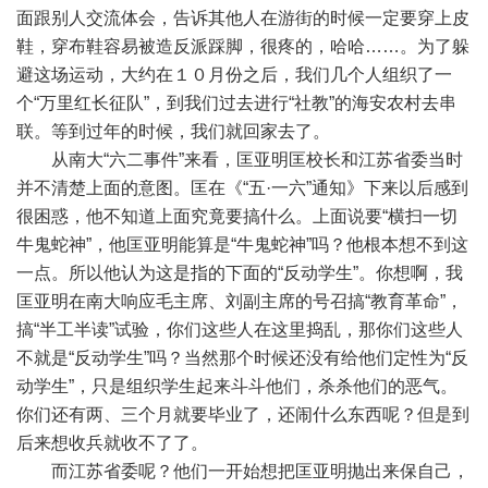
面跟别人交流体会，告诉其他人在游街的时候一定要穿上皮
鞋，穿布鞋容易被造反派踩脚，很疼的，哈哈……。为了躲
避这场运动，大约在１０月份之后，我们几个人组织了一
个“万里红长征队”，到我们过去进行“社教”的海安农村去串
联。等到过年的时候，我们就回家去了。
从南大“六二事件”来看，匡亚明匡校长和江苏省委当时
并不清楚上面的意图。匡在《“五·一六”通知》下来以后感到
很困惑，他不知道上面究竟要搞什么。上面说要“横扫一切
牛鬼蛇神”，他匡亚明能算是“牛鬼蛇神”吗？他根本想不到这
一点。所以他认为这是指的下面的“反动学生”。你想啊，我
匡亚明在南大响应毛主席、刘副主席的号召搞“教育革命”，
搞“半工半读”试验，你们这些人在这里捣乱，那你们这些人
不就是“反动学生”吗？当然那个时候还没有给他们定性为“反
动学生”，只是组织学生起来斗斗他们，杀杀他们的恶气。
你们还有两、三个月就要毕业了，还闹什么东西呢？但是到
后来想收兵就收不了了。
而江苏省委呢？他们一开始想把匡亚明抛出来保自己，