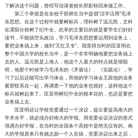
了解决这个问题，曾经写信请老校长郭影秋回来做工作。
第三个举措是在全校干部师生当中提倡“活学活用”毛泽
东思想。在这个过程中就要树标兵，理科树了温元凯，文科
在溧阳分校树了纪中全。此举的主要目的就是要学生们好好
读书，不能搞空头政治，学习毛泽东思想要运用到业务上，
要把业务搞上来，做到“又红又专”。我觉得当时的匡亚明在
整个中国大学的校长当中，是一个非常明确地要把业务搞上
去的人。温元凯是上海人，他这个人最大的特点就是很聪
明，他那个时候学习毛泽东的《矛盾论》、《实践论》，学
习了以后还能写出学习体会，而他的学习体会又跟他的业务
紧密联系在一起，再调查一下他的业务也很好，这样他这个
标兵就树起来了。匡亚明树纪中全的根本目的，也还是要把
业务搞上去。
匡亚明还让学校党委通过一个决议，提出要提高南大的
学术水平，就必须办好南大的学报。用党委会议决议的形式
强调办好学报，在当时的全国各个高校中是绝无仅有的。南
大的学报原来只有姚志勋一个人在搞，党委决议出来之后，