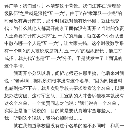
蒋广学：我们当时并不清楚这个背景。我们江苏在“清理阶
级队伍”之后就是深挖“五·一六”。由于Y在“揪军队一小撮”的
时候没有离开南京，那个时候就对他有所怀疑，就让他交
代：为什么其他人都离开南京了而你没有离开？当时的负责
人王勇要打开南大深挖“五·一六”的局面，就在各个小分队当
中散布哪一个人是“五·一六”，让大家去搞。这个时候数学系
有一个叫X的人被说成是南大“五·一六”的组织部长，他屈打
成招，就交代Y也是“五·一六”分子。于是就发生了上面说的
这个事情。
我离开小分队以后，阎韬老师还在那里搞。他后来对我
说：“老蒋啊，据我所知根本没有这个名单。”因为阎韬当时
也感到搞不下去，就几次到学校去要求看看这个名单，以便
想办法突破。这时军宣队、工宣队的人才告诉他根本就没有
这么个名单。一个负责同志对他说：“我们说有一个名单，
实际上是随口说说的，目的就是要认真地审查那些人。”
我一听到这个说法，我的心顿时就……
就在我知道学校里没有这个名单的差不多同时，和我一