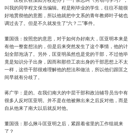
匡校长在溧阳分校还办了一个杂志叫《劳动与学习》，
叫我的同学程文保当编辑。程是刚毕业的学生，往往不能很
好地贯彻他的意图，所以他就把中文系的青年教师叶子铭也
调过去了。但是不久就发生了“六？二”事件。
董国强：按照您的意思，对于如何办好南大，匡亚明本来是
有他一整套想法的，但是后来突然发生了这个事情，他的计
划全部泡汤了。另外，匡亚明虽然也是党的干部，不过他毕
竟是知识分子出身，因而和那些工农出身的干部思想上不太
一样，这些干部很难理解他的想法和做法，所以他们跟匡之
间早就有分歧了。
蒋广学：是的。在我们南大的中层干部和政治辅导员当中有
很多人反对匡亚明。并不是在他被揪出来之后反对他，而是
自从他来了南大以后就反对他。
董国强：那么揪斗匡亚明之后，紧跟着省里的工作组就来
了？