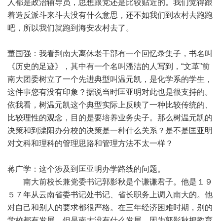
人都是政治辅导员，思想跟党还是比较贴近的。我们觉得跟
着造反派斗来斗去没有什么意思，还不如我们到农村去跑跑
吧，所以我们就跑到海安农村去了。
董国强：我看到南大离休老干部有一个回忆录集子，书名叫
《历史的足迹》，其中有一个名叫潘洁的人写到，“文革”前
南大团委树立了一个先进典型叫温元凯，是化学系的学生，
这件事您有没有印象？据说当时匡亚明对此也是很支持的。
依我看，树温元凯这个典型实际上反映了一种比较传统的、
比较理性的观念，目的是要培养业务尖子。那么树温元凯的
决策和到溧阳办分校的决策是一种什么关系？是不是匡亚明
对文科和理科的管理思路和管理方法不太一样？
蒋广学：这个涉及到匡亚明办学路线的问题。
南大前校长兼党委书记郭影秋是个谦谦君子。他是１９
５７年从云南省委书记处书记、省长职务上调入南大的。他
对自己和别人的要求都很严格。在三年经济困难时期，别的
学校都有发展，但是南大没有什么发展，因为郭影秋把教育