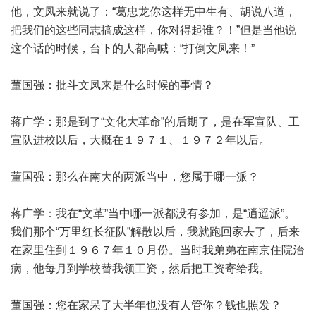
他，文凤来就说了：“葛忠龙你这样无中生有、胡说八道，
把我们的这些同志搞成这样，你对得起谁？！”但是当他说
这个话的时候，台下的人都高喊：“打倒文凤来！”
董国强：批斗文凤来是什么时候的事情？
蒋广学：那是到了“文化大革命”的后期了，是在军宣队、工
宣队进校以后，大概在１９７１、１９７２年以后。
董国强：那么在南大的两派当中，您属于哪一派？
蒋广学：我在“文革”当中哪一派都没有参加，是“逍遥派”。
我们那个“万里红长征队”解散以后，我就跑回家去了，后来
在家里住到１９６７年１０月份。当时我弟弟在南京住院治
病，他每月到学校替我领工资，然后把工资寄给我。
董国强：您在家呆了大半年也没有人管你？钱也照发？