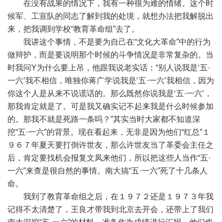
在没有战果的情况下，我有一种很为难的情绪。这个时
候军、工宣队的同志了解到我的处境，就想办法把我解脱出
来，把我调到学校“教育革命组”去了。
我讲这个事情，不是要为自己在“文化大革命”中的行为
做辩护，而是要说明那个时候的斗争情况是非常复杂的。当
时我问Y为什么要上吊，他跟我说老实话：“别人说我是‘五·
一六’我不相信，唯独你蒋广学说我是‘五·一六’我相信，因为
你这个人是从来不说谎话的。那么既然你说我是‘五·一六’，
那我肯定就是了。可是我又确实记不起来我是什么时候参加
的。那我不就是死路一条吗？”其实当时大家都不知道深
挖“五·一六”的背景。现在看起来，无非是因为他们“红总”１
９６７年夏天要打倒许世友，那么许世友当了革委会主任之
后，肯定要找机会报复文凤来他们，所以把这些人当作“五·
一六”来查是很自然的事情。南大搞“五·一六”死了十几条人
命。
我到了教育革命组之后，在１９７２还是１９７３年我
记得不太清楚了，王良才带我到北京去开会，还带上了我们