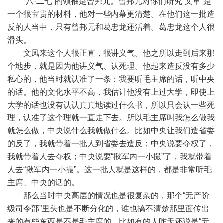
“八·二七”的领袖是曾邦元。曾邦元对你们研究“文革”是
一个很宝贵的材料，他对一些内幕更清楚。在他们这一批造
反的人当中，只有曾邦元和葛忠龙还活着。葛忠龙这个人很
滑头。
文凤来这个人很正直，很讲义气。他之所以走到后来那
个地步，就是因为他讲义气、认死理。他起来造反没有多少
私心的，他当时就认准了一条：我要听毛主席的话，听中央
的话。他的文化水平不高，我估计他没有上过大学，即使上
大学的话也没有认认真真地读过什么书，所以只会认一些死
理，认准了这个理就一直走下去。所以毛主席叫我怎么做我
就怎么做，中央说什么我就做什么。比如中央让我们造省委
的反了，我就带着一批人到省委去造反；中央说要夺权了，
我就带着人去夺权；中央说要“揪军内一小撮”了，我就带着
人去“揪军内一小撮”。这一批人就是这样的，都是非常听毛
主席、中央的话的。
那么当时中央高层的情况也是很复杂的，那个“无产阶
级司令部”里头也是不断分化的，谁也搞不清楚那里面传出
来的有些东西是不是毛主席的。比如有的人昨天还说是“无