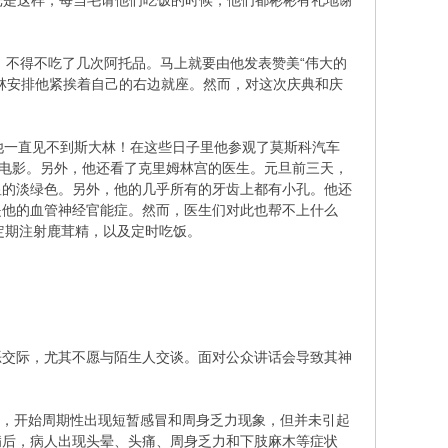
光是这样，每当毛请他们吃饭的时候，他们都彬彬有礼地谢
不得不吃了几次阿托品。马上就要由他发表赞美“伟大的
林安排他紧挨着自己的右边就座。然而，对这次庆典和庆
一直见不到斯大林！在这些日子里他参观了莫斯科汽车
联电影。另外，他还看了克里姆林宫的医生。元旦前三天，
显的淡绿色。另外，他的几乎所有的牙齿上都有小孔。他还
是他的血管神经官能症。然而，医生们对此也帮不上什么
定期注射鹿茸精，以及定时吃饭。
交际，尤其不愿与陌生人交谈。面对公众讲话会导致其神
年初，开始周期性出现短暂感冒和周身乏力现象，但并未引起
发病后，病人出现头晕、头痛、周身乏力和下肢麻木等症状