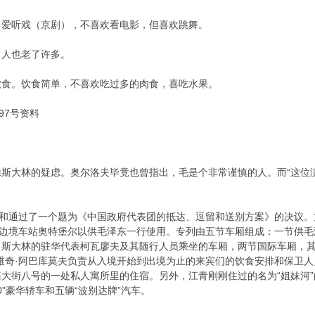
听戏（京剧），不喜欢看电影，但喜欢跳舞。
人也老了许多。
。饮食简单，不喜欢吃过多的肉食，喜吃水果。
97号资料
大林的疑虑。奥尔洛夫毕竟也曾指出，毛是个非常谨慎的人。而“这位演
和通过了一个题为《中国政府代表团的抵达、逗留和送别方案》的决议。
到边境车站奥特堡尔以供毛泽东一行使用。专列由五节车厢组成：一节供
、斯大林的驻华代表柯瓦廖夫及其随行人员乘坐的车厢，两节国际车厢，
维奇·阿巴库莫夫负责从入境开始到出境为止的来宾们的饮食安排和保卫
大街八号的一处私人寓所里的住宿。另外，江青刚刚住过的名为“姐妹河
0”豪华轿车和五辆“波别达牌”汽车。