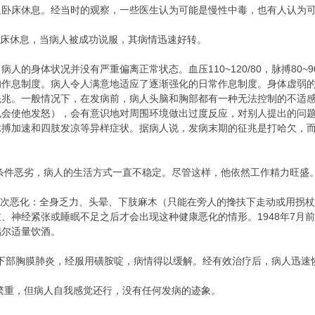
迫卧床休息。经当时的观察，一些医生认为可能是慢性中毒，也有人认为
卧床休息，当病人被成功说服，其病情迅速好转。
的身体状况并没有严重偏离正常状态。血压110~120/80，脉搏80~
的作息制度。病人令人满意地适应了逐渐强化的日常作息制度。身体虚弱
先兆。一般情况下，在发病前，病人头脑和胸部都有一种无法控制的不适
也会使他发怒），会有意识地对周围环境做出过度反应，对别人提出的问
脉搏加速和四肢发凉等异样症状。据病人说，发病末期的征兆是打哈欠，
条件恶劣，病人的生活方式一直不稳定。尽管这样，他依然工作精力旺盛
再次恶化：全身乏力、头晕、下肢麻木（只能在旁人的搀扶下走动或用拐
、神经紧张或睡眠不足之后才会出现这种健康恶化的情形。1948年7月
偶尔适量饮酒。
下部胸膜肺炎，经服用磺胺啶，病情得以缓解。经有效治疗后，病人迅速
繁重，但病人自我感觉还行，没有任何发病的迹象。