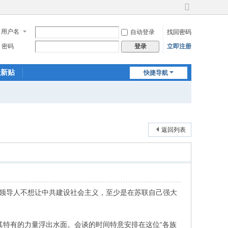
切
换
用户名
自动登录
找回密码
到
宽
密码
立即注册
登录
版
最新贴
快捷导航
返回列表
领导人不想让中共建设社会主义，至少是在苏联自己强大
其特有的力量浮出水面。会谈的时间特意安排在这位“各族