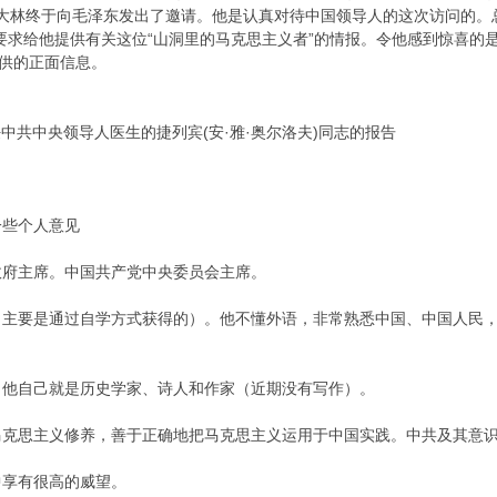
斯大林终于向毛泽东发出了邀请。他是认真对待中国领导人的这次访问的。
要求给他提供有关这位“山洞里的马克思主义者”的情报。令他感到惊喜的
夫提供的正面信息。
任中共中央领导人医生的捷列宾(安·雅·奥尔洛夫)同志的报告
些个人意见
府主席。中国共产党中央委员会主席。
要是通过自学方式获得的）。他不懂外语，非常熟悉中国、中国人民，
自己就是历史学家、诗人和作家（近期没有写作）。
思主义修养，善于正确地把马克思主义运用于中国实践。中共及其意识
享有很高的威望。