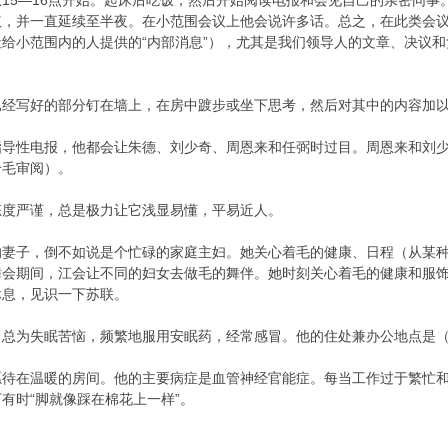
—16点开始。起床后吃饭，然后开始阅读电报和会见自己的亲密同事。
议，并一直延续至半夜。在小范围会议上他会说许多话。总之，在此类会
给小范围内的人提供的“内部消息”），尤其是我们领导人的文章、决议
写好的部分钉在墙上，在房中踱步或坐下思考，然后对其中的内容加以
性电报，他都会让朱德、刘少奇、周恩来和任弼时过目。周恩来和刘少
给毛审阅）。
严谨，总是极力让它浅显易懂，平易近人。
子，倒不如说是个忙碌的家庭主妇。她关心着毛的健康、日程（从某种
舞会期间，江会让不同的妇女去做毛的舞伴。她时刻关心着毛的健康和服
休息，见识一下苏联。
为失眠苦恼，频繁地服用安眠药，经常感冒。他的住处兼办公地点是（
在温暖的房间。他的主要病症是血管神经官能症。每当工作过于繁忙和
有时“脚就像踩在棉花上一样”。
。