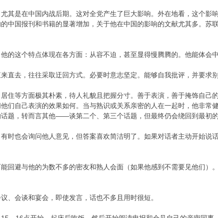
其是在中国内战后期。这对全党产生了巨大影响。外在地看，这个影响
响的中国报刊和书籍的显著增加，关于他在中国的影响的文献尤其多。苏
。
的这个特点体现在各方面：从容不迫，甚至显得慢腾腾的。他能体会中
直去，往往采取迂回方式。必要时意志坚定。能够自我批评，并要求别
住等方面极其朴素，待人礼貌且把握分寸。善于表演，善于掩饰自己的
问他们自己表演的效果如何。当与熟识或关系亲密的人在一起时，他非常
的话题，转而言其他——谈第二个、第三个话题，但最终仍会绕回到最初
时也会询问他人意见，但答案喜欢简洁明了。如果对话者主动开始说话
回避与他的为数不多的密友和熟人会面（如果他感到不需要见他们）。
、会谈和宴会，即使发言，话也不多且用时很短。