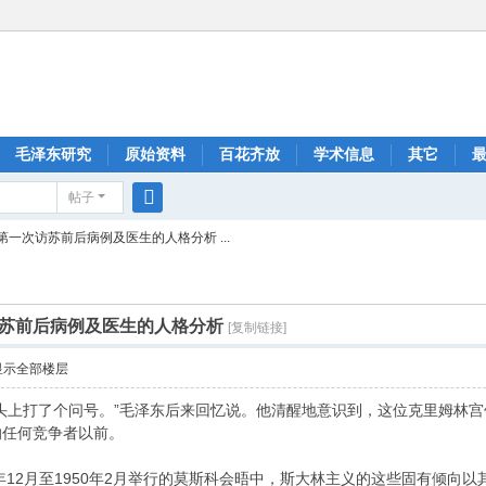
毛泽东研究
原始资料
百花齐放
学术信息
其它
帖子
搜
一次访苏前后病例及医生的人格分析 ...
索
苏前后病例及医生的人格分析
[复制链接]
显示全部楼层
头上打了个问号。”毛泽东后来回忆说。他清醒地意识到，这位克里姆林宫
的任何竞争者以前。
12月至1950年2月举行的莫斯科会晤中，斯大林主义的这些固有倾向以