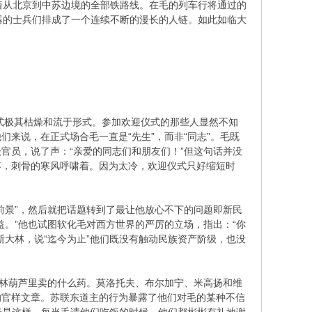
从北京到中苏边境的全部铁路线。在毛的列车行将通过的
器的士兵们排成了一个连续不断的漫长的人链。如此如临大
榴弹。
式极其枯燥和流于形式。参加欢迎仪式的那些人显然不知
来说，在正式场合毛一直是“先生”，而非“同志”。毛既
官员，说了声：“亲爱的同志们和朋友们！”但这句话并没
疼，刺骨的寒风呼啸着。因为太冷，欢迎仪式只好缩短时
景”，然后就把话题转到了最让他放心不下的问题即新民
。”他也试图软化毛对西方世界的严厉的立场，指出：“你
大林，说“迄今为止”他们既没有触动民族资产阶级，也没
林葫芦里卖的什么药。莫洛托夫、布尔加宁、米高扬和维
的官样文章。苏联东道主的行为暴露了他们对毛的某种不信