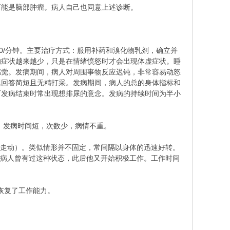
可能是脑部肿瘤。病人自己也同意上述诊断。
90/分钟。主要治疗方式：服用补药和溴化物乳剂，确立并
的症状越来越少，只是在情绪愤怒时才会出现体虚症状。睡
感觉。发病期间，病人对周围事物反应迟钝，非常容易动怒
题回答简短且无精打采。发病期间，病人的总的身体指标和
而发病结束时常出现想排尿的意念。发病的持续时间为半小
。发病时间短，次数少，病情不重。
杖走动）。类似情形并不固定，常间隔以身体的迅速好转。
前病人曾有过这种状态，此后他又开始积极工作。工作时间
恢复了工作能力。