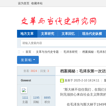
设为首页
收藏本站
地方文革
文革研究
文革回忆
现当代史纵横
»
首页
›
文革与当代史专题
›
毛泽东研究
›
档案揭秘：毛泽东第
文
发新帖
革
档案揭秘：毛泽东第一次访
查看:
3824
|
回复:
3
与
当
Gowest
发表于 2025-2-10 18:24:11
|
代
“斯大林不信任我们，在我们
史
到无须担心来自社会主义阵营
1111
1195
8895
研
主题
回帖
积分
在毛泽东与斯大林于1949年