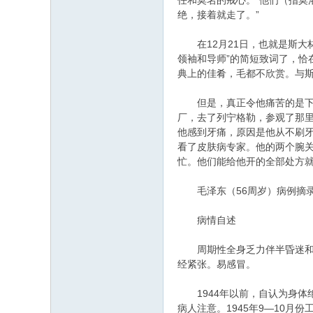
任和莫名的戒心。“他们（指莫
绝，接着就走了。”
在12月21日，也就是斯大
领袖和导师”的简短致词了，
典上的佳肴，毛都不欣赏。与
但是，真正令他痛苦的是下面
厂，去了列宁格勒，参观了那里
他感到牙痛，原因是他从不刷
看了皮肤病专家。他的两个腕
忙。他们能给他开的全部处方就
毛泽东（56周岁）病例摘
病情自述
周期性全身乏力伴半昏迷和四
经紧张。易感冒。
1944年以前，自认为身体绝
病人注意。1945年9—10