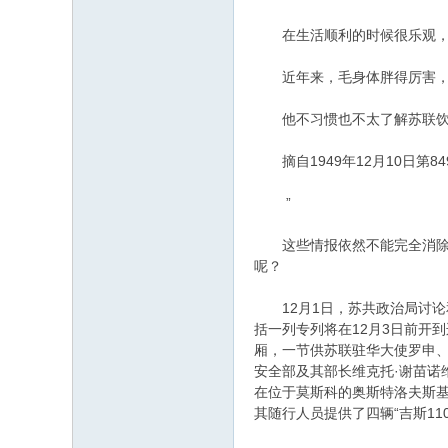
在生活顺利的时候很乐观，爱
近年来，毛身体胖得厉害，
他不习惯也不太了解苏联饮食
摘自1949年12月10日第84
”
这些情报依然不能完全消除斯
呢？
12月1日，苏共政治局讨论
括一列专列将在12月3日前开
厢，一节供苏联驻华大使罗申
安全部及其部长维克托·谢苗诺
在位于莫斯科的奥斯特洛夫斯基
其随行人员提供了四辆“吉斯11