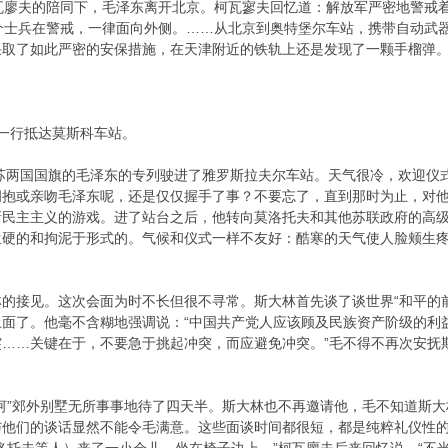
廖夫的陪同下，毛泽东离开北京。柯瓦寥夫回忆道：解放军严密地警戒着
个士兵在警戒，一律面向外侧。……从北京到奥特堡尔车站，携带自动武
采取了如此严密的安保措施，在天津附近的铁轨上还是发现了一颗手
东一行抵达莫斯科车站。
苏两国国旗的毛泽东的专列驶进了雅罗斯拉夫尔车站。天气很冷，欢迎仪
抱或亲吻毛泽东呢，还是仅仅握手了事？不要忘了，直到那时为止，对他们
民主主义的游戏。进了站台之后，他转向莫洛托夫和其他苏联政府的高级
生硬的和拘泥于形式的。气候和仪式一样不友好：酷寒的天气使人脸颊生
接见。这次会面为时不长但很不寻常。斯大林首先谈了谈世界“和平的前
面了。他毫不含糊地强调说：“中国共产党人应该顾及民族资产阶级的利益
……关键在于，不要急于挑起冲突，而应避免冲突。”毛不得不再次安抚斯
”郊外别墅无所事事地待了四天半。斯大林也不再邀请他，毛不知道斯大
与他们的谈话显然不能令毛满意。这些面谈时间都很短，都是纯粹礼仪性