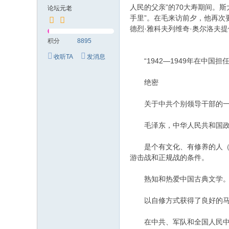
究
人民的父亲”的70大寿期间。
论坛元老
网
手里”。在毛来访前夕，他再次
德烈·雅科夫列维奇·奥尔洛
积分
8895
收听TA
发消息
“1942—1949年在中国担
绝密
关于中共个别领导干部的一
毛泽东，中华人民共和国政
是个有文化、有修养的人（主
游击战和正规战的条件。
熟知和热爱中国古典文学。他
以自修方式获得了良好的马克
在中共、军队和全国人民中