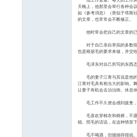
他工作繁重。每天的工作从15
天晚上，他那里会举行各种会
如《参考消息》（类似于塔斯社
的文章，也常常会不断修正。
他时常会把自己的文章的已经
对于自己亲自草拟的多数指导
也是根据毛的要求来做，并交
毛泽东对自己所写的东西态度
毛的妻子江青与其说是他的妻
江青对毛具有相当大的影响。
让妻子有机会去治治病、休息
毛工作不久便会感到疲惫，总
毛喜欢穿棉衣和棉裤，不愿待
稳。照毛的话说，在这种情形下
毛不喝酒，但烟抽得很凶