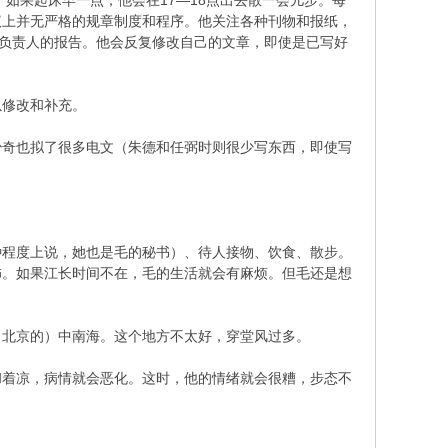
如果起床早一点，他会在17—18点出去散一会儿步。每
议上并无严格的规章制度和程序。他关注各种刊物和报纸，
和负责人的报告。他会反复修改自己的文章，即使是已写好
修改和补充。
奇也拟了很多电文（朱德和任弼时则很少写东西，即使写
程度上说，她也是毛的秘书）、待人接物、饮食、散步。
饰。如果江长时间不在，毛的生活就会有麻烦。但毛还是想
北京的）中南海。这个地方不太好，穿堂风过多。
着凉，病情就会恶化。这时，他的情绪就会很糟，步态不