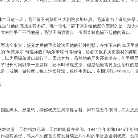
洛托夫等人）来了一小会儿，坐在椅子边上。”柯瓦廖夫后来回忆说，“不
林生日这一天，毛不得不去莫斯科大剧院参加庆典。毛泽东为了避免头晕，
恰在这时他的感觉尤其不好。唯一使毛平静下来并给他些许安慰的是，斯大
斯大林的手下不同的是，毛那天喝酒很少，俄国菜肴也提不起他的胃口。
这个事实：盛宴之后他再次被送回他的郊外别墅，在接下来的30天里他
的“阿芙乐尔”号巡洋舰和埃尔米塔日博物馆，还看了很多历史题材的苏
牙，以为用绿茶漱口就行了。因此之故，虽然他的牙齿还算整齐，但呈明
关节很长时间以来一直发痒，还不时出现皮疹。但是他最需要医生治疗的
是：戒烟，做按摩，晚上泡松针澡，服维生素B1，定期进行户外散步，
录
肢麻木。易发怒，抑郁状态呈周期性交替。抑郁症发作期间，病人厌恶
对健康，工作精力充沛，工作时间多在夜间。1944年年末和1945年
月份工作极其紧张，病人不久便首次突发持续近八小时的半昏厥虚弱状态。