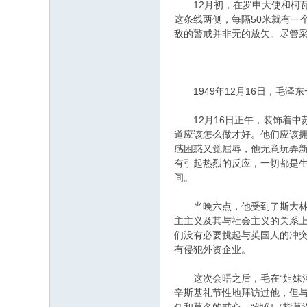
12月初，在罗申大使和柯瓦
这条线两侧，每隔50米就有一
敌的警戒并非无的放矢。尽管
1949年12月16日，毛泽
12月16日正午，装饰着中
道应该怎么做才好。他们应该拥
感困惑又觉屈辱，他无意玩弄新
有引起热烈的反应，一切都是
间。
当晚六点，他受到了斯大林的
主主义及其与社会主义的关系上
们没有必要挑起与英国人的冲突
有侵犯外资企业。
这次会晤之后，毛在“姐妹河
辛斯基礼节性地拜访过他，但