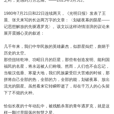
之时，更感到万分悲痛。——2023年3月5日。
1980年7月21日和22日连续两天，《光明日报》发表了王
晨、张天来写的长达两万字的文章：〈划破夜幕的陨星——
记思想解放的先驱遇罗克〉。该文以这样诗情澎湃的议论来
展开震撼心灵的叙述：
几千年来，我们中华民族的英雄豪杰，似群星灿烂，彪炳于
历史的太空。
那些扭转乾坤、功昭日月的巨星，那些有创造发明、能利国
福民的名星，将永远被人们称颂。然而，人们也不会忘记，
当银汉低垂、寒凝大地，我们民族蒙受巨大苦难的时候，那
拼将自己全部的热，全部的力，全部的能，划破夜幕、放出
流光的陨星。虽然看来它转瞬即逝了，却在千万人的心头留
下了不熄的火种。
恰似长夜的十年动乱中，被残酷杀害的青年遇罗克，就是这
样一颗过早陨落的智慧之星。