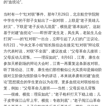
的“血统论”。
当时有一个“红对联”事件。那年7月29日，北京航空学院附
中学生中的干部子女贴出了一副对联，上联是“老子英雄儿
好汉”，下联是“老子反动儿混蛋”，横批是“基本如此”。这副
基于封建“血统论”——即所谓“龙生龙，凤生凤，老鼠生儿会
打洞”——的“红对联”一出台，立即引起了人们的广泛议论。
8月2日，“中央文革小组”组长陈伯达在接见“红对联”辩论双
方代表时说，对联“不全面”，建议改成：“父母革命儿接班；
父母反动儿背叛。——理应如此”。8月6日，江青、康生在
参加天桥剧场的辩论大会时，江青一再重复这条新改对联。
听了陈伯达、江青、康生他们那些貌似公允实质却是煽动阶
级对立阶级仇恨阶级斗争的讲话，本来就承袭有封建“血统
论”思想观念的学生更自以为在理。更多血统论对联纷纷出
笼，例如：“父母革命儿接班——当然；父母反动儿背叛
——很难。横批：理应如此”；“老子枪杆打天下稳上稳；儿
子皮带保江山牢上牢。横批：专政到底”；“老子闯江山革命