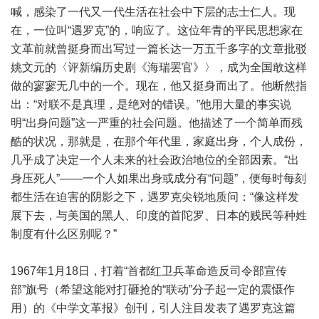
喊，感染了一代又一代生活在社会中下层的志士仁人。现
在，一位叫“遇罗克”的，响应了。这位年青的平民思想家在
文革前就曾挺身而出写过一篇长达一万五千多字的文章批驳
姚文元的〈评新编历史剧《海瑞罢官》〉，成为全国敢这样
做的寥寥无几中的一个。现在，他又挺身而出了。他断然指
出：“对联不是真理，是绝对的错误。”他用大量的事实说
明“出身问题”这一严重的社会问题。他描述了一个简单而残
酷的状况，那就是，在那个年代里，家庭出身，个人成份，
几乎成了决定一个人未来的社会政治地位的全部因素。“出
身压死人”——一个人如果出身或成分有“问题”，便每时每刻
都生活在迫害的阴影之下，遇罗克尖锐地质问：“像这样发
展下去，与美国的黑人、印度的首陀罗、日本的贱民等种姓
制度有什么区别呢？”
1967年1月18日，打着“首都红卫兵革命造反司令部宣传
部”旗号（希望这能对打砸抢的“联动”分子起一定的震慑作
用）的《中学文革报》创刊，引人注目发表了遇罗克这篇