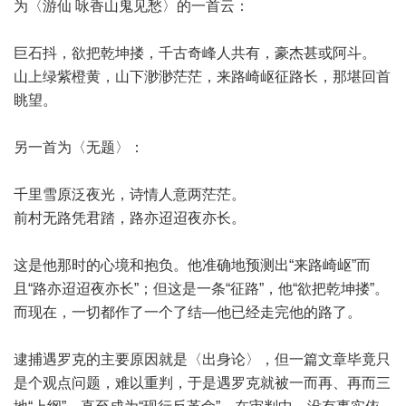
为〈游仙 咏香山鬼见愁〉的一首云：
巨石抖，欲把乾坤搂，千古奇峰人共有，豪杰甚或阿斗。
山上绿紫橙黄，山下渺渺茫茫，来路崎岖征路长，那堪回首
眺望。
另一首为〈无题〉：
千里雪原泛夜光，诗情人意两茫茫。
前村无路凭君踏，路亦迢迢夜亦长。
这是他那时的心境和抱负。他准确地预测出“来路崎岖”而
且“路亦迢迢夜亦长”；但这是一条“征路”，他“欲把乾坤搂”。
而现在，一切都作了一个了结—他已经走完他的路了。
逮捕遇罗克的主要原因就是〈出身论〉，但一篇文章毕竟只
是个观点问题，难以重判，于是遇罗克就被一而再、再而三