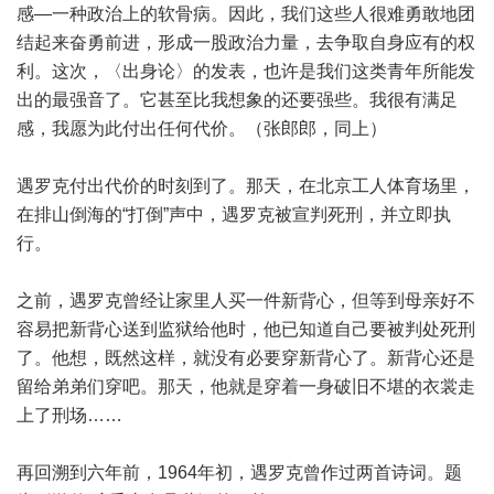
感—一种政治上的软骨病。因此，我们这些人很难勇敢地团
结起来奋勇前进，形成一股政治力量，去争取自身应有的权
利。这次，〈出身论〉的发表，也许是我们这类青年所能发
出的最强音了。它甚至比我想象的还要强些。我很有满足
感，我愿为此付出任何代价。（张郎郎，同上）
遇罗克付出代价的时刻到了。那天，在北京工人体育场里，
在排山倒海的“打倒”声中，遇罗克被宣判死刑，并立即执
行。
之前，遇罗克曾经让家里人买一件新背心，但等到母亲好不
容易把新背心送到监狱给他时，他已知道自己要被判处死刑
了。他想，既然这样，就没有必要穿新背心了。新背心还是
留给弟弟们穿吧。那天，他就是穿着一身破旧不堪的衣裳走
上了刑场……
再回溯到六年前，1964年初，遇罗克曾作过两首诗词。题