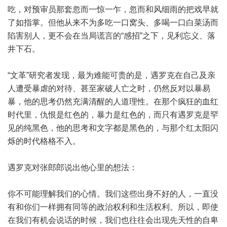
吃，对预审员那套忽而一惊一乍，忽而和风细雨的把戏早就
了如指掌。但他从来不为多吃一口窝头、多喝一口白菜汤而
陷害别人，更不会在当局谎言的“感招”之下，见利忘义、落
井下石。
“文革”研究者发现，最为难能可贵的是，遇罗克在自己及亲
人遭受暴虐的对待、甚至家破人亡之时，仍然反对以暴易
暴，他的思考仍然充满清醒的人道理性。在那个疯狂的血红
时代里，仇恨是红色的，暴力是红色的，而只有遇罗克是罕
见的纯黑色，他的思考和文字都是黑色的，与那个红太阳闪
烁的时代格格不入。
遇罗克对张郎郎说出他心里的想法：
你不可能理解我们的心情。我们这些出身不好的人，一直没
有和你们一样拥有同等的政治权利和生活权利。所以，即使
在我们有机会说话的时候，我们也往往会出现先天性的自卑