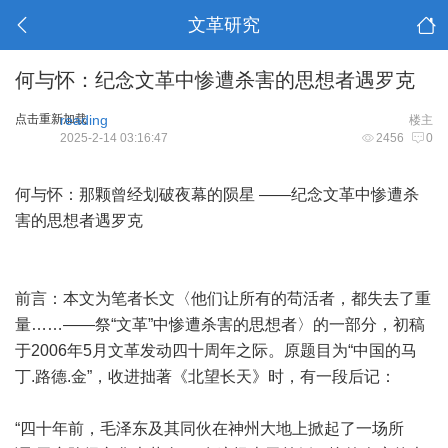
文革研究
何与怀：纪念文革中惨遭杀害的思想者遇罗克
点击重新加载
reading
楼主
2025-2-14 03:16:47
2456
0
何与怀：那颗曾经划破夜幕的陨星 ——纪念文革中惨遭杀
害的思想者遇罗克
前言：本文为笔者长文〈他们让所有的苟活者，都失去了重
量……——祭“文革”中惨遭杀害的思想者〉的一部分，初稿
于2006年5月文革发动四十周年之际。原题目为“中国的马
丁.路德.金”，收进拙著《北望长天》时，有一段后记：
“四十年前，毛泽东及其同伙在神州大地上掀起了一场所