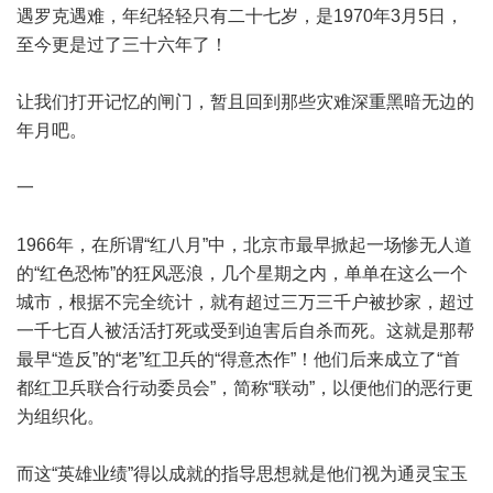
遇罗克遇难，年纪轻轻只有二十七岁，是1970年3月5日，
至今更是过了三十六年了！
让我们打开记忆的闸门，暂且回到那些灾难深重黑暗无边的
年月吧。
一
1966年，在所谓“红八月”中，北京市最早掀起一场惨无人道
的“红色恐怖”的狂风恶浪，几个星期之内，单单在这么一个
城市，根据不完全统计，就有超过三万三千户被抄家，超过
一千七百人被活活打死或受到迫害后自杀而死。这就是那帮
最早“造反”的“老”红卫兵的“得意杰作”！他们后来成立了“首
都红卫兵联合行动委员会”，简称“联动”，以便他们的恶行更
为组织化。
而这“英雄业绩”得以成就的指导思想就是他们视为通灵宝玉