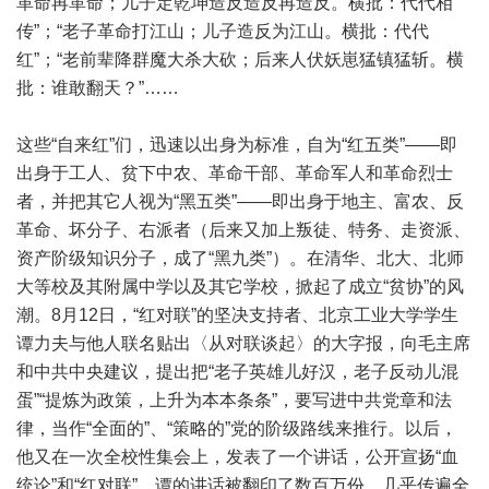
革命再革命；儿子定乾坤造反造反再造反。横批：代代相
传”；“老子革命打江山；儿子造反为江山。横批：代代
红”；“老前辈降群魔大杀大砍；后来人伏妖崽猛镇猛斩。横
批：谁敢翻天？”……
这些“自来红”们，迅速以出身为标准，自为“红五类”——即
出身于工人、贫下中农、革命干部、革命军人和革命烈士
者，并把其它人视为“黑五类”——即出身于地主、富农、反
革命、坏分子、右派者（后来又加上叛徒、特务、走资派、
资产阶级知识分子，成了“黑九类”）。在清华、北大、北师
大等校及其附属中学以及其它学校，掀起了成立“贫协”的风
潮。8月12日，“红对联”的坚决支持者、北京工业大学学生
谭力夫与他人联名贴出〈从对联谈起〉的大字报，向毛主席
和中共中央建议，提出把“老子英雄儿好汉，老子反动儿混
蛋”“提炼为政策，上升为本本条条”，要写进中共党章和法
律，当作“全面的”、“策略的”党的阶级路线来推行。以后，
他又在一次全校性集会上，发表了一个讲话，公开宣扬“血
统论”和“红对联”。谭的讲话被翻印了数百万份，几乎传遍全