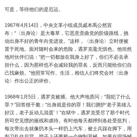
可是，等待他们的是厄运。
1967年4月14日，中央文革小组成员戚本禹公然宣
布：“〈出身论〉是大毒草，它恶意歪曲党的阶级路线，挑
动出身不好的青年向党进攻。”这样，〈出身论〉立时便被
置于死地。面对随时会来的危险，遇罗克毫无惧色。他坦然
地对伙伴们说：“把一切都放在我身上好了，你们不必去承
担什么，因为那样也不会减轻我的罪名，反而只能给你们自
己找麻烦。”他照常写作、生活，相信人们终究会对〈出身
论〉作出公正的评价。
1968年1月5日，遇罗克被捕。他大声地质问：“我犯了什么
罪？”回答很干脆：“出身就是你的罪！我们拥护‘老子英雄儿
好汉，老子反动儿混蛋’！”在狱中，遇罗克受尽了那个时代
所司空见惯的摧残和虐待。有时他每天都押到各处受批判，
每次带出去就像扔木头一样扔上汽车，被士兵踩在脚下，用
刺刀扎住后背，脖子上还要戴一个钢制器械，如果在现场喊