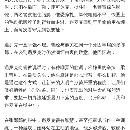
叫，只消在后面一勒，即可休克。批斗时一名警察踩住脚
镣，两名警察把住胳膊，惟恐挣扎。脚镣粗糙不平，铁圈上
的毛刺把脚脖子刮得鲜血淋淋。遇罗克回到牢房偷偷用布缠
上，而每次看守见到就要扯下！
遇罗克一直坚强不屈。曾经与他关在同一个死囚牢房的张郎
郎，在谈到遇罗克时仍然满怀由衷的敬意。他回忆说：
遇罗克向管教说话时，有种嘲弄的腔调，冷静里的辛辣，柔
里带刚。在最后关头，他头脑还是那么理智，那么机智。他
是通过这个方式，让新来的人明白形势严重的程度，让我们
做好牺牲的心理准备。同时，也表现出他对生命的强烈追
求，要想一切办法延缓屠刀下落的速度。（张郎郎，〈我和
遇罗克在狱中〉）
在张郎郎的眼中，遇罗克很有智慧，甚至把审讯当作一种训
练，一种游戏，始终站在主动的地位。他从容潇洒、软硬不