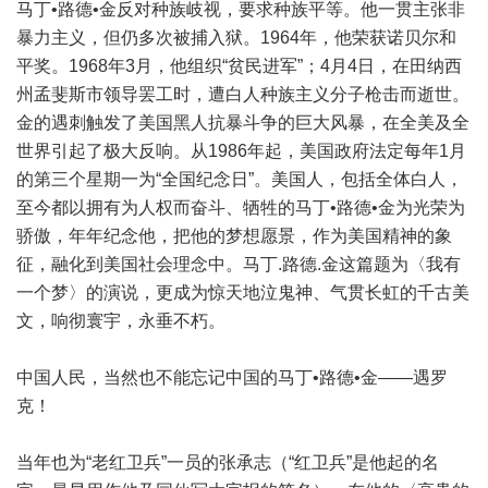
马丁•路德•金反对种族岐视，要求种族平等。他一贯主张非
暴力主义，但仍多次被捕入狱。1964年，他荣获诺贝尔和
平奖。1968年3月，他组织“贫民进军”；4月4日，在田纳西
州孟斐斯市领导罢工时，遭白人种族主义分子枪击而逝世。
金的遇刺触发了美国黑人抗暴斗争的巨大风暴，在全美及全
世界引起了极大反响。从1986年起，美国政府法定每年1月
的第三个星期一为“全国纪念日”。美国人，包括全体白人，
至今都以拥有为人权而奋斗、牺牲的马丁•路德•金为光荣为
骄傲，年年纪念他，把他的梦想愿景，作为美国精神的象
征，融化到美国社会理念中。马丁.路德.金这篇题为〈我有
一个梦〉的演说，更成为惊天地泣鬼神、气贯长虹的千古美
文，响彻寰宇，永垂不朽。
中国人民，当然也不能忘记中国的马丁•路德•金——遇罗
克！
当年也为“老红卫兵”一员的张承志（“红卫兵”是他起的名