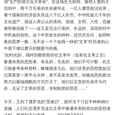
谓“无产阶级文化大革命”。在这场史无前例、惨绝人寰的大
浩劫中，两千万无辜的生命被夺走，一亿人遭受政治迫害，
整个国家的经济损失高达八千亿人民币。中华民族几千年的
文化遗产，就连人类公认的准则、道德、文明、人性，也被
摧毁被扭曲了——这又是无法计算的、长远的、深层的对中
华民族的创伤。这十年所发生的种种，还历历在目，如同昨
夜的恶梦一般，无不在一个个如我一样的“文革”经历者的心
中留下难以磨灭的颤栗与伤痛。
“此时此刻，我特别敬祭那些在文革中（也有在文革之后）
惨遭杀害的思想者。有名的，无名的，他们不可计数，此文
只能参考各种资料，略微描述几位。他们珍贵的思想犹如沉
沉黑夜里一星半点火种，来不及发光发亮，却被凶恶的政治
势力以极端残酷的方式扑灭了。他们以宝贵的生命作为代
价，见证了文革的罪恶，专制制度的罪恶……”
今天，又到了遇罗克的“受难日”，面对当下习近平种种倒行
逆施，人们纪念遇罗克这位文革中惨遭杀害的杰出的思想者