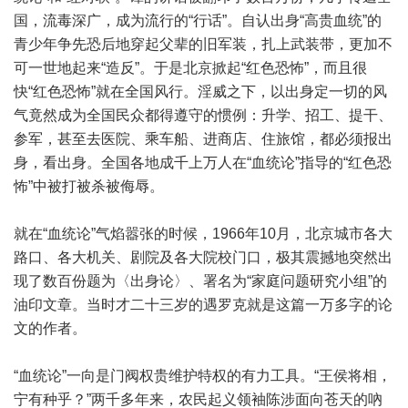
国，流毒深广，成为流行的“行话”。自认出身“高贵血统”的
青少年争先恐后地穿起父辈的旧军装，扎上武装带，更加不
可一世地起来“造反”。于是北京掀起“红色恐怖”，而且很
快“红色恐怖”就在全国风行。淫威之下，以出身定一切的风
气竟然成为全国民众都得遵守的惯例：升学、招工、提干、
参军，甚至去医院、乘车船、进商店、住旅馆，都必须报出
身，看出身。全国各地成千上万人在“血统论”指导的“红色恐
怖”中被打被杀被侮辱。
就在“血统论”气焰嚣张的时候，1966年10月，北京城市各大
路口、各大机关、剧院及各大院校门口，极其震撼地突然出
现了数百份题为〈出身论〉、署名为“家庭问题研究小组”的
油印文章。当时才二十三岁的遇罗克就是这篇一万多字的论
文的作者。
“血统论”一向是门阀权贵维护特权的有力工具。“王侯将相，
宁有种乎？”两千多年来，农民起义领袖陈涉面向苍天的吶