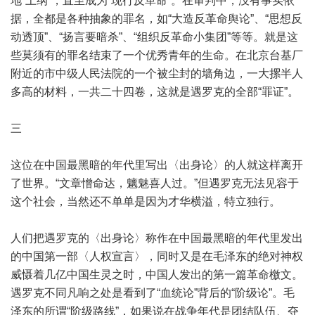
地“上纲”，直至成为“现行反革命”。在审判中，没有事实依
据，全都是各种抽象的罪名，如“大造反革命舆论”、“思想反
动透顶”、“扬言要暗杀”、“组织反革命小集团”等等。就是这
些莫须有的罪名结束了一个优秀青年的生命。在北京台基厂
附近的市中级人民法院的一个被尘封的墙角边，一大摞半人
多高的材料，一共二十四卷，这就是遇罗克的全部“罪证”。
三
这位在中国最黑暗的年代里写出〈出身论〉的人就这样离开
了世界。“文章憎命达，魑魅喜人过。”但遇罗克无法见容于
这个社会，当然还不单单是因为才华横溢，特立独行。
人们把遇罗克的〈出身论〉称作在中国最黑暗的年代里发出
的中国第一部〈人权宣言〉，同时又是在毛泽东的绝对神权
威慑着几亿中国生灵之时，中国人发出的第一篇革命檄文。
遇罗克不同凡响之处是看到了“血统论”背后的“阶级论”。毛
泽东的所谓“阶级路线”，如果说在战争年代是团结队伍、夺