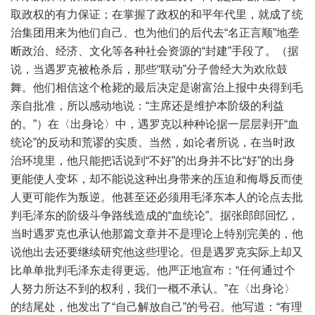
取政权的有力保证；在掌握了政权的和平年代里，就成了统
治集团用来为他们自己、也为他们的后代去“名正言顺”地垄
断政治、经济、文化等各种社会资源的“封建”手段了。（据
说，当遇罗克被枪杀后，那些“联动”分子曾经大为欢欣鼓
舞。他们相信这个枪毙的最后决定是谢富治上报中央得到毛
亲自批准，所以感动地说：“主席还是维护本阶级的利益
的。”）在〈出身论〉中，遇罗克以种种论据一层层剥开“血
统论”的反动和荒谬的实质。当然，如论者所说，在当时政
治环境里，他只能把话说到“不好”的出身并不比“好”的出身
更能使人变坏，却不能说这种出身带来的压迫和侮辱反而使
人更可能作为叛逆。他甚至还必须用毛泽东本人的论点去批
判毛泽东的阶级斗争路线造成的“血统论”。据张郎郎回忆，
当时遇罗克也承认他那篇文章并不是理论上特别完美的，他
说他出去还要继续研究他这些理论。但是遇罗克实际上却又
比单单批判毛泽东走得更远。他严正地宣布：“任何通过个
人努力所达不到的权利，我们一概不承认。”在〈出身论〉
的结尾处，他发出了“自己解放自己”的号召。他写道：“有理