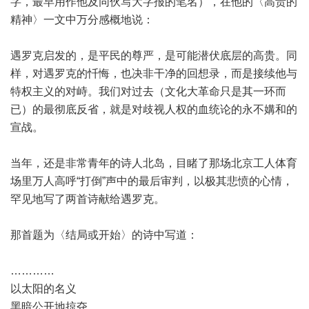
字，最早用作他及同伙写大字报的笔名），在他的〈高贵的
精神〉一文中万分感概地说：
遇罗克启发的，是平民的尊严，是可能潜伏底层的高贵。同
样，对遇罗克的忏悔，也决非干净的回想录，而是接续他与
特权主义的对峙。我们对过去（文化大革命只是其一环而
已）的最彻底反省，就是对歧视人权的血统论的永不媾和的
宣战。
当年，还是非常青年的诗人北岛，目睹了那场北京工人体育
场里万人高呼“打倒”声中的最后审判，以极其悲愤的心情，
罕见地写了两首诗献给遇罗克。
那首题为〈结局或开始〉的诗中写道：
…………
以太阳的名义
黑暗公开地掠夺