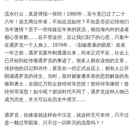
流水行云，真是弹指一挥间！1980年，至今竟已过了二十
六年！该文两位作者，不知近况如何？不知是否还记得他们
当年激情？至于一些传媒近年来的状况，相信海内外的读者
都心里有数……且不管这些，且让我们刻下的心思，只集中
在遇罗克一个人身上。1979年，〈划破夜幕的陨星〉发表
一年之前，遇罗克案件刚透露出来，尚未正式平反，社会上
已开始到处传颂遇罗克的事迹了。很多人都在读他的文章，
传抄他的日记和诗作，甚至在一些正式会议上，都有人公开
朗诵遇罗克的诗文。当时，面对被惨遭杀害的思想解放的先
驱和勇士，全国亿万民众曾经何等悲愤！曾经何等痛惜！曾
经何等深思！如今呢？据说时代不同了，遇罗克这种人物已
成为历史，并大可以在历史中湮灭……
遇罗克，你难道就这样命中注定，就这样无可奈何，只不过
是一颗过早陨落、只不过一闪即灭的流星吗？！