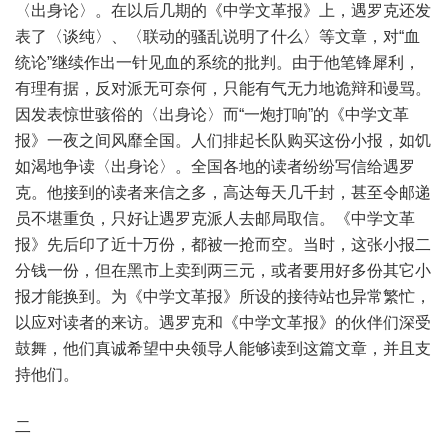
〈出身论〉。在以后几期的《中学文革报》上，遇罗克还发
表了〈谈纯〉、〈联动的骚乱说明了什么〉等文章，对“血
统论”继续作出一针见血的系统的批判。由于他笔锋犀利，
有理有据，反对派无可奈何，只能有气无力地诡辩和谩骂。
因发表惊世骇俗的〈出身论〉而“一炮打响”的《中学文革
报》一夜之间风靡全国。人们排起长队购买这份小报，如饥
如渴地争读〈出身论〉。全国各地的读者纷纷写信给遇罗
克。他接到的读者来信之多，高达每天几千封，甚至令邮递
员不堪重负，只好让遇罗克派人去邮局取信。《中学文革
报》先后印了近十万份，都被一抢而空。当时，这张小报二
分钱一份，但在黑市上卖到两三元，或者要用好多份其它小
报才能换到。为《中学文革报》所设的接待站也异常繁忙，
以应对读者的来访。遇罗克和《中学文革报》的伙伴们深受
鼓舞，他们真诚希望中央领导人能够读到这篇文章，并且支
持他们。
二