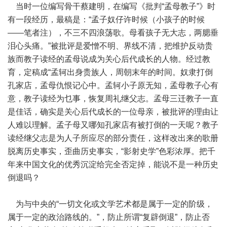
当时一位编写骨干蔡建明，在编写《批判“孟母教子”》时
有一段经历，最稿是：“孟子奴仔许时候（小孩子的时候
——笔者注），不三不四浪荡歌。母看孩子无大志，两腮垂
泪心头痛。”被批评是爱憎不明、界线不清，把维护反动贵
族而教子读经的孟母说成为关心后代成长的人物。经过教
育，定稿成“孟轲出身贵族人，周朝末年的时间。奴隶打倒
孔家店，孟母仇恨记心中。孟轲小子原无知，孟母教子心有
意，教子读经为乜事，恢复周礼继父志。孟母三迁教子一直
是佳话，确实是关心后代成长的一位母亲，被批评的理由让
人难以理解。孟子母又哪知孔家店有被打倒的一天呢？教子
读经继父志是为人子所应尽的部分责任，这样改出来的歌册
脱离历史事实，歪曲历史事实，“影射史学”色彩浓厚。把千
年来中国文化的优秀沉淀给完全否定掉，能说不是一种历史
倒退吗？
为与中央的“一切文化或文学艺术都是属于一定的阶级，
属于一定的政治路线的。”，防止所谓“复辟倒退”，防止否