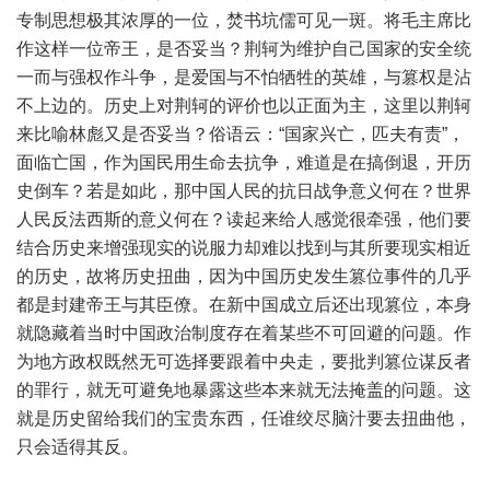
专制思想极其浓厚的一位，焚书坑儒可见一斑。将毛主席比
作这样一位帝王，是否妥当？荆轲为维护自己国家的安全统
一而与强权作斗争，是爱国与不怕牺牲的英雄，与篡权是沾
不上边的。历史上对荆轲的评价也以正面为主，这里以荆轲
来比喻林彪又是否妥当？俗语云：“国家兴亡，匹夫有责”，
面临亡国，作为国民用生命去抗争，难道是在搞倒退，开历
史倒车？若是如此，那中国人民的抗日战争意义何在？世界
人民反法西斯的意义何在？读起来给人感觉很牵强，他们要
结合历史来增强现实的说服力却难以找到与其所要现实相近
的历史，故将历史扭曲，因为中国历史发生篡位事件的几乎
都是封建帝王与其臣僚。在新中国成立后还出现篡位，本身
就隐藏着当时中国政治制度存在着某些不可回避的问题。作
为地方政权既然无可选择要跟着中央走，要批判篡位谋反者
的罪行，就无可避免地暴露这些本来就无法掩盖的问题。这
就是历史留给我们的宝贵东西，任谁绞尽脑汁要去扭曲他，
只会适得其反。