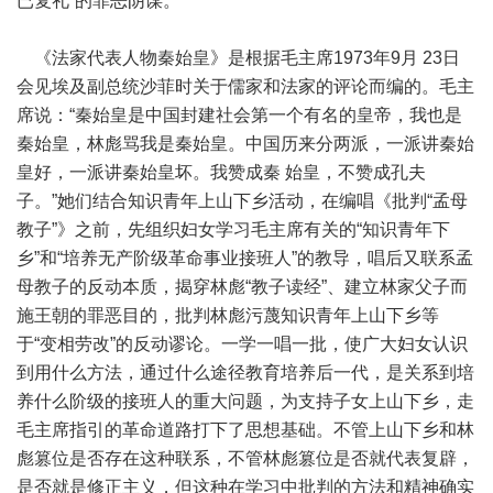
已复礼”的罪恶阴谋。
《法家代表人物秦始皇》是根据毛主席1973年9月 23日
会见埃及副总统沙菲时关于儒家和法家的评论而编的。毛主
席说：“秦始皇是中国封建社会第一个有名的皇帝，我也是
秦始皇，林彪骂我是秦始皇。中国历来分两派，一派讲秦始
皇好，一派讲秦始皇坏。我赞成秦 始皇，不赞成孔夫
子。”她们结合知识青年上山下乡活动，在编唱《批判“孟母
教子”》之前，先组织妇女学习毛主席有关的“知识青年下
乡”和“培养无产阶级革命事业接班人”的教导，唱后又联系孟
母教子的反动本质，揭穿林彪“教子读经”、建立林家父子而
施王朝的罪恶目的，批判林彪污蔑知识青年上山下乡等
于“变相劳改”的反动谬论。一学一唱一批，使广大妇女认识
到用什么方法，通过什么途径教育培养后一代，是关系到培
养什么阶级的接班人的重大问题，为支持子女上山下乡，走
毛主席指引的革命道路打下了思想基础。不管上山下乡和林
彪篡位是否存在这种联系，不管林彪篡位是否就代表复辟，
是否就是修正主义，但这种在学习中批判的方法和精神确实