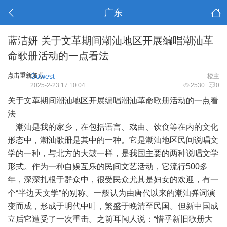
广东
蓝洁妍 关于文革期间潮汕地区开展编唱潮汕革
命歌册活动的一点看法
点击重新加载
Gowest
楼主
2025-2-23 17:10:04
2530
0
关于文革期间潮汕地区开展编唱潮汕革命歌册活动的一点看
法
潮汕是我的家乡，在包括语言、戏曲、饮食等在内的文化
形态中，潮汕歌册是其中的一种。它是潮汕地区民间说唱文
学的一种，与北方的大鼓一样，是我国主要的两种说唱文学
形式。作为一种自娱互乐的民间文艺活动，它流行500多
年，深深扎根于群众中，很受民众尤其是妇女的欢迎，有一
个“半边天文学”的别称。一般认为由唐代以来的潮汕弹词演
变而成，形成于明代中叶，繁盛于晚清至民国。但新中国成
立后它遭受了一次重击。之前耳闻人说：“惜乎新旧歌册大