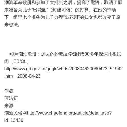
潮汕革命歌册和参加了大批判之后，提高了觉悟，取消了原
来准备为儿子“出花园”（封建习俗）的打算。在她的带动
下，组里七个准备为儿子办理“出花园”的妇女也都改变了原
来想法。
<①>潮汕歌册：远去的说唱文学流行500多年深深扎根民
间［EB/OL］
http://www.gd.gov.cn/gdgk/whds/200804/t20080423_51942
.htm
，2008-04-23
作者
蓝洁妍
来源
潮汕民俗网
http://www.chaofeng.org/article/detail.asp?
id=13436