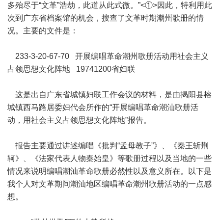
多殆尽于“文革”浩劫，此道从此式微。”<①>因此，特利用此
次到广东省档案馆的机会，搜查了文革时期潮州歌册的情
况。主要的文件是：
233-3-20-67-70 开展编唱革命潮州歌册活动用社会主义
占领思想文化阵地 19741200省妇联
这是出自广东省城镇妇联工作会议的材料，是由揭阳县榕
城镇西马路居委妇代会所作的“开展编唱革命潮汕歌册活
动，用社会主义占领思想文化阵地”报告。
报告主要通过讲述编唱《批判“孟母教子”》、《秦王斩荆
轲》、《法家代表人物秦始皇》等歌册过程以及当地的一些
情况来说明编唱潮汕革命歌册必然性以及意义所在。以下是
我个人对文革期间潮汕地区编唱革命潮州歌册活动的一点感
想。