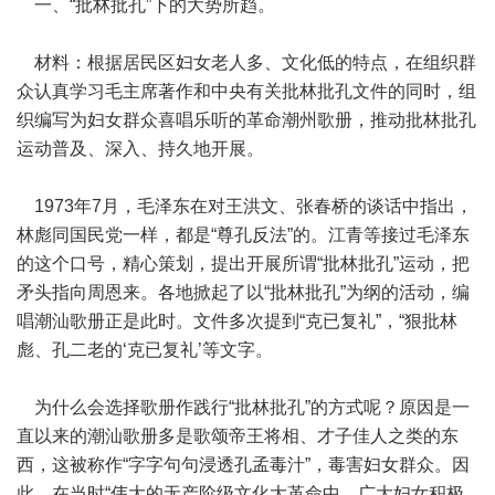
一、“批林批孔”下的大势所趋。
材料：根据居民区妇女老人多、文化低的特点，在组织群
众认真学习毛主席著作和中央有关批林批孔文件的同时，组
织编写为妇女群众喜唱乐听的革命潮州歌册，推动批林批孔
运动普及、深入、持久地开展。
1973年7月，毛泽东在对王洪文、张春桥的谈话中指出，
林彪同国民党一样，都是“尊孔反法”的。江青等接过毛泽东
的这个口号，精心策划，提出开展所谓“批林批孔”运动，把
矛头指向周恩来。各地掀起了以“批林批孔”为纲的活动，编
唱潮汕歌册正是此时。文件多次提到“克已复礼”，“狠批林
彪、孔二老的‘克已复礼’等文字。
为什么会选择歌册作践行“批林批孔”的方式呢？原因是一
直以来的潮汕歌册多是歌颂帝王将相、才子佳人之类的东
西，这被称作“字字句句浸透孔孟毒汁”，毒害妇女群众。因
此，在当时“伟大的无产阶级文化大革命中，广大妇女积极