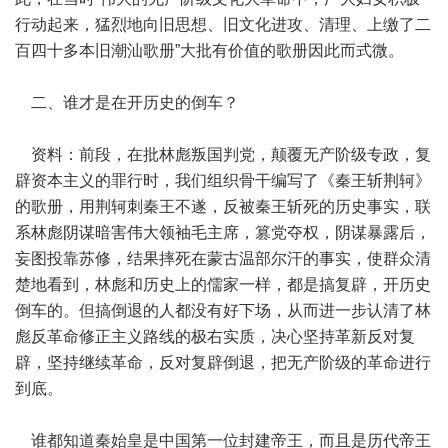
行动起来，猛烈地向旧思想、旧文化进攻、清理、上缴了二
百四十多本旧潮汕歌册”大批有价值的歌册因此而式微。
二、谁才是在开历史的倒车？
资料：前段，在批林彪叛国判党，颠覆无产阶级专政，复
辟资本主义的罪行时，我们组织骨干编写了《秦王斩荆轲》
的歌册，用荆轲刺秦王不遂，反被秦王斩死的历史事实，联
系林彪阴谋暗害伟大领袖毛主席，篡党夺权，阴谋暴露后，
妄图投靠苏修，结果摔死在蒙古温部尔汗的事实，使群众清
楚地看到，林彪和历史上的儒家一样，都是搞复辟，开历史
倒车的。但搞倒退的人都没有好下场，从而进一步认清了林
彪反革命修正主义路线的极右实质，决心坚持革新反对复
辟，坚持继续革命，反对复辟倒退，把无产阶级的革命进行
到底。
谁都知道秦始皇是中国第一位封建帝王，而且是历代帝王