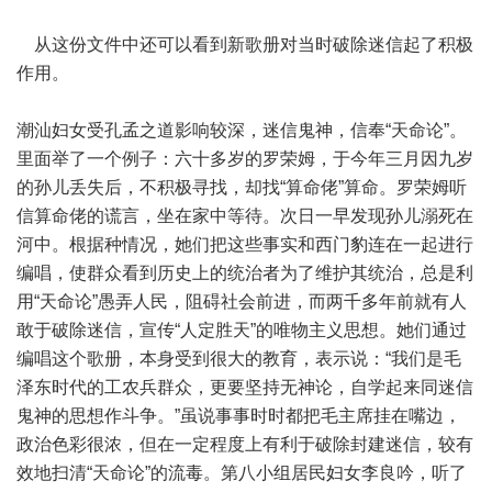
从这份文件中还可以看到新歌册对当时破除迷信起了积极
作用。
潮汕妇女受孔孟之道影响较深，迷信鬼神，信奉“天命论”。
里面举了一个例子：六十多岁的罗荣姆，于今年三月因九岁
的孙儿丢失后，不积极寻找，却找“算命佬”算命。罗荣姆听
信算命佬的谎言，坐在家中等待。次日一早发现孙儿溺死在
河中。根据种情况，她们把这些事实和西门豹连在一起进行
编唱，使群众看到历史上的统治者为了维护其统治，总是利
用“天命论”愚弄人民，阻碍社会前进，而两千多年前就有人
敢于破除迷信，宣传“人定胜天”的唯物主义思想。她们通过
编唱这个歌册，本身受到很大的教育，表示说：“我们是毛
泽东时代的工农兵群众，更要坚持无神论，自学起来同迷信
鬼神的思想作斗争。”虽说事事时时都把毛主席挂在嘴边，
政治色彩很浓，但在一定程度上有利于破除封建迷信，较有
效地扫清“天命论”的流毒。第八小组居民妇女李良吟，听了