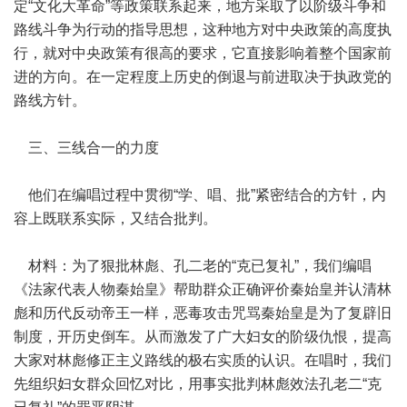
定“文化大革命”等政策联系起来，地方采取了以阶级斗争和
路线斗争为行动的指导思想，这种地方对中央政策的高度执
行，就对中央政策有很高的要求，它直接影响着整个国家前
进的方向。在一定程度上历史的倒退与前进取决于执政党的
路线方针。
三、三线合一的力度
他们在编唱过程中贯彻“学、唱、批”紧密结合的方针，内
容上既联系实际，又结合批判。
材料：为了狠批林彪、孔二老的“克已复礼”，我们编唱
《法家代表人物秦始皇》帮助群众正确评价秦始皇并认清林
彪和历代反动帝王一样，恶毒攻击咒骂秦始皇是为了复辟旧
制度，开历史倒车。从而激发了广大妇女的阶级仇恨，提高
大家对林彪修正主义路线的极右实质的认识。在唱时，我们
先组织妇女群众回忆对比，用事实批判林彪效法孔老二“克