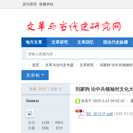
设为首页
收藏本站
地方文革
文革研究
文革回忆
现当代史纵横
»
首页
›
文革与当代史专题
›
文革研究
›
刘家驹 论中共领袖
文
发新帖
革
刘家驹 论中共领袖对文化
查看:
2521
|
回复:
0
与
当
Gowest
发表于 2025-3-22 04:02:42
|
代
02. 유가구.pdf
(488.93 
史
1111
1196
8901
研
主题
回帖
积分