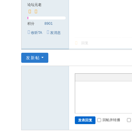
究
论坛元老
网
积分
8901
收听TA
发消息
回复
发新帖
回帖并转播
发表回复