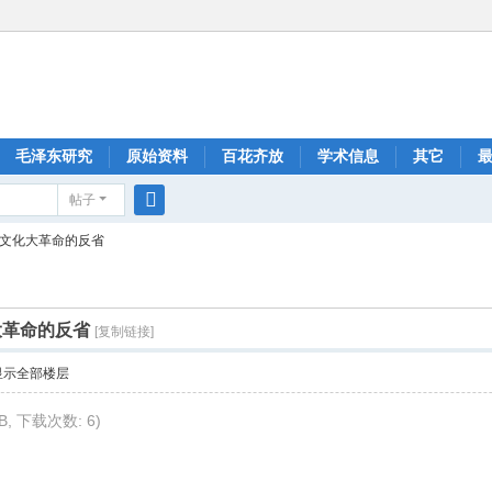
毛泽东研究
原始资料
百花齐放
学术信息
其它
帖子
搜
对文化大革命的反省
索
大革命的反省
[复制链接]
显示全部楼层
KB, 下载次数: 6)