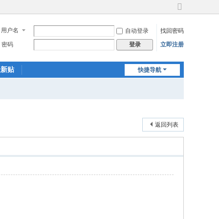
切
换
用户名
自动登录
找回密码
到
宽
密码
立即注册
登录
版
最新贴
快捷导航
返回列表