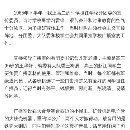
1965年下半年，我上高二的时候担任学校分团委的宣
传委员。当时学校里学习雷锋、艰苦奋斗和时事教育的空气
十分浓厚。为了搞好宣传工作，当时也叫占领社会主义宣传
阵地，分团委、大队委和校学生会共同承担学校广播室的工
作。
直接领导广播室的有团委书记曾凡琪老师，主编是高三
(6)班的王华轩，编委有大队委王梅辰，高三的赵江同学主
要负责广播器材的使用、管理和维修。当时，每个班都有班
级通讯员，从各班挑选了一些口齿清楚又有爱好的同学担任
广播员，记得当时有孙平、钱媛媚、郭向新、彭晓清、易晴
等同学。
广播室设在大食堂舞台西边的小屋里。扩音机是电子管
的大铁壳机器，重约50公斤，两个人才搬得动。放音用的是
铁壳大喇叭，同学们特别爱护这套扩音机，话筒用红绸子包