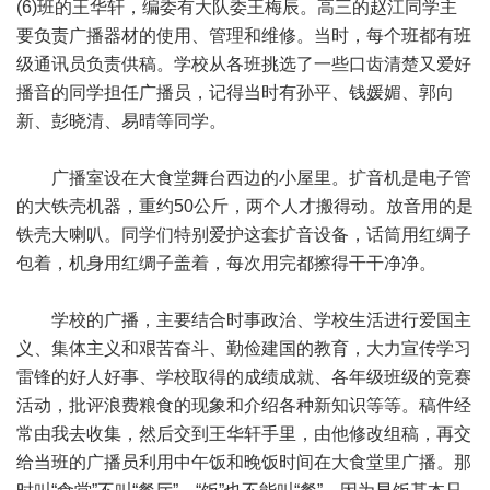
(6)班的王华轩，编委有大队委王梅辰。高三的赵江同学主
要负责广播器材的使用、管理和维修。当时，每个班都有班
级通讯员负责供稿。学校从各班挑选了一些口齿清楚又爱好
播音的同学担任广播员，记得当时有孙平、钱媛媚、郭向
新、彭晓清、易晴等同学。
广播室设在大食堂舞台西边的小屋里。扩音机是电子管
的大铁壳机器，重约50公斤，两个人才搬得动。放音用的是
铁壳大喇叭。同学们特别爱护这套扩音设备，话筒用红绸子
包着，机身用红绸子盖着，每次用完都擦得干干净净。
学校的广播，主要结合时事政治、学校生活进行爱国主
义、集体主义和艰苦奋斗、勤俭建国的教育，大力宣传学习
雷锋的好人好事、学校取得的成绩成就、各年级班级的竞赛
活动，批评浪费粮食的现象和介绍各种新知识等等。稿件经
常由我去收集，然后交到王华轩手里，由他修改组稿，再交
给当班的广播员利用中午饭和晚饭时间在大食堂里广播。那