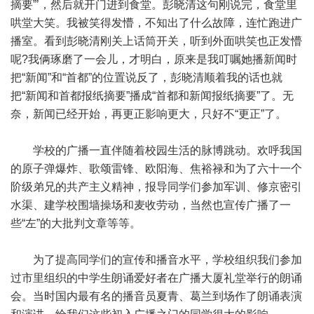
摘要”’，然后就开门进到食堂。彭晓清这句刚说完，食堂里
哄堂大笑。我被笑得发懵，不知出了什么故障，连忙跑进广
播室。看到彭晓清刚关上话筒开关，听到外面哄笑也正发懵
呢?我俩琢磨了一会儿，才明白，原来是我叮嘱她播新闻时
把“新闻”和“首都”的位置说反了，彭晓清顺着我的话也就
把“新闻和首都报纸摘要”播成“首都和新闻报纸摘要”了。无
奈，新闻已经开始，再更正影响更大，只好不“更正”了。
学校的广播一直伴随着校园生活的脉博跳动。欢呼我国
的原子弹爆炸、歌颂雷锋、欧阳海、焦裕禄和为了六十一个
阶级弟兄的共产主义精神，报导同学们参加军训、修京密引
水渠、建学校围墙操场和麦收劳动，当然也宣传广播了一
些“左”的大批判文章等等。
为了提高同学们的宣传和播音水平，学校组织我们参加
过市里组织的中学生朗诵爱好者在广播大厦礼堂举行的朗诵
会。当时国内最有名的播音员夏青、葛兰到场作了朗诵表演