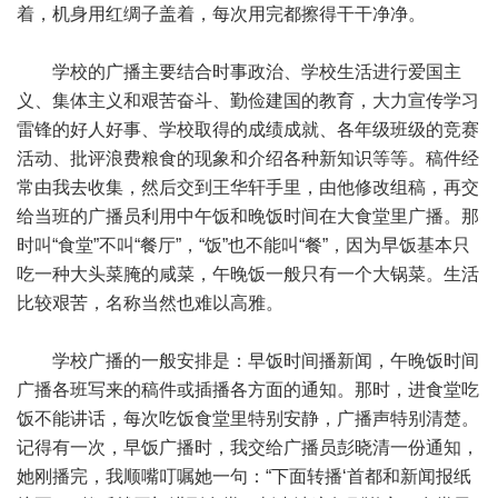
着，机身用红绸子盖着，每次用完都擦得干干净净。
学校的广播主要结合时事政治、学校生活进行爱国主
义、集体主义和艰苦奋斗、勤俭建国的教育，大力宣传学习
雷锋的好人好事、学校取得的成绩成就、各年级班级的竞赛
活动、批评浪费粮食的现象和介绍各种新知识等等。稿件经
常由我去收集，然后交到王华轩手里，由他修改组稿，再交
给当班的广播员利用中午饭和晚饭时间在大食堂里广播。那
时叫“食堂”不叫“餐厅”，“饭”也不能叫“餐”，因为早饭基本只
吃一种大头菜腌的咸菜，午晚饭一般只有一个大锅菜。生活
比较艰苦，名称当然也难以高雅。
学校广播的一般安排是：早饭时间播新闻，午晚饭时间
广播各班写来的稿件或插播各方面的通知。那时，进食堂吃
饭不能讲话，每次吃饭食堂里特别安静，广播声特别清楚。
记得有一次，早饭广播时，我交给广播员彭晓清一份通知，
她刚播完，我顺嘴叮嘱她一句：“下面转播‘首都和新闻报纸