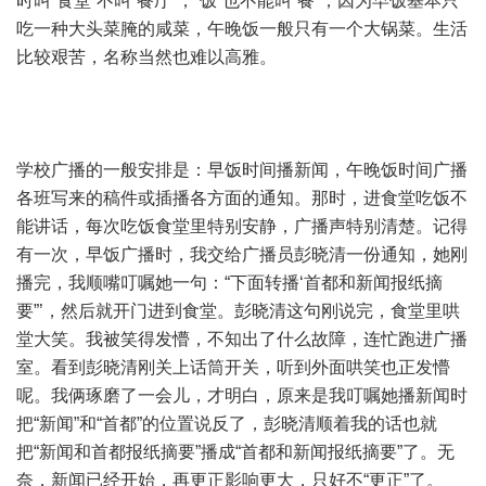
时叫“食堂”不叫“餐厅”，“饭”也不能叫“餐”，因为早饭基本只
吃一种大头菜腌的咸菜，午晚饭一般只有一个大锅菜。生活
比较艰苦，名称当然也难以高雅。
学校广播的一般安排是：早饭时间播新闻，午晚饭时间广播
各班写来的稿件或插播各方面的通知。那时，进食堂吃饭不
能讲话，每次吃饭食堂里特别安静，广播声特别清楚。记得
有一次，早饭广播时，我交给广播员彭晓清一份通知，她刚
播完，我顺嘴叮嘱她一句：“下面转播‘首都和新闻报纸摘
要”’，然后就开门进到食堂。彭晓清这句刚说完，食堂里哄
堂大笑。我被笑得发懵，不知出了什么故障，连忙跑进广播
室。看到彭晓清刚关上话筒开关，听到外面哄笑也正发懵
呢。我俩琢磨了一会儿，才明白，原来是我叮嘱她播新闻时
把“新闻”和“首都”的位置说反了，彭晓清顺着我的话也就
把“新闻和首都报纸摘要”播成“首都和新闻报纸摘要”了。无
奈，新闻已经开始，再更正影响更大，只好不“更正”了。