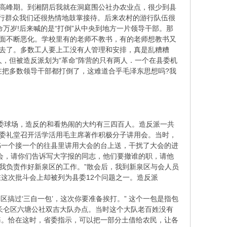
命的高峰期。到湘阴后我就在洞庭围公社办农业点，很少到县
行群众我们还很热情地鼓掌接待。后来农村的游行队伍很
万岁!后来喊的是“打倒”从中央到地方一片领导干部。那
局面不断恶化。学校里有的老师不教书，有的老师想教书又
”去了。多数工人要上工没有人管理和安排，真是乱糟糟
，但被造反派划为“革命”阵营的只有两人．一个在县委机
在把多数领导干部都打倒了，这难道合乎毛泽东思想吗?我
，在县委球场，造反的和看热闹的大约有三四百人。造反派一共
县人委礼堂召开活学活用毛主席著作积极分子讲用会。当时，
书一个接一个的往县里讲用大会的台上送，干扰了大会的进
会，请你们告诉写大字报的同志，他们要撤谁的职，请他
我负责作好新泉区的工作。”散会后，我到新泉区与会人员
这次批斗会上却被列为县委12个问题之一。造反派
搞过‘三自一包’，这次你要准备挨打。” 这个一包是指包
的长仑区六塘公社双吉大队办点。当时这个大队老百姓没有
痛。恰在这时，省委指示，可以把一部分土借给农民，让各