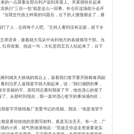
分来的一点尿素全部分到户追到禾菜上。禾菜很快长起来
实执行“三自一包”就是这么一回事。长仑区这场批斗会开
菜。”当我交代借土种菜的问题后，台下的人慢慢都走了，最
我打了人，总得有个人吧。”主持人看到没有证据，就下令
毛主席语录，接着就大骂从中央到地方的各级领导干部。当
”，红得发紫。他这一句，大礼堂四五百人站起来了，台下
志揪到城关大操场的戏台上，逼着我们签字要开除粮食局副
看到汨罗人逼我签字就大闹起来，说：“我们湘阴的事，
除甘党籍的字。喜民同志看到我签了字，他也违心的签了
报了。从那时到现在，我一直对违心签字的事深感内疚，
我签字开除纸板厂党委书记的党籍。我说：“他是省管干
都是要你按他的意图写材料。真是无法无天。有一次，广
我的小房，就气势汹汹地说：“范迪文你这走资派要老实