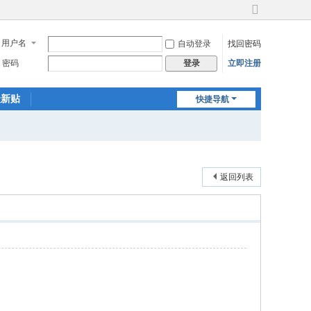
切
换
用户名
自动登录
找回密码
到
宽
密码
立即注册
登录
版
最新贴
快捷导航
返回列表