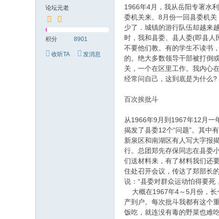
究
1966年4月，我从岳阳专署
论坛元老
网
委机关来。8月份一回县委机
少了．城镇的游行队伍却越来越
时，我和县委、县人委(即县人
积分
8901
不要他们教。有的学生不读书，
收听TA
发消息
的。绝大多数领导干部被打倒或
关，一个在区里工作。我内心在
经常问自己，这到底是为什么?
百次挨批斗
从1966年9月到1967年1
揭发了县委12个“问题”。其
新泉区和南湖区有人写大字报
行。总团郑先存保同志在县委
们送材料来，有了材料我们还要
住处召开会议，传达了郑部长的
说：“县委对群众运动怕得要死
大概在1967年4～5月份，
产到户。每次批斗我都有这个重
饭吃，就连没有毒的野菜也难