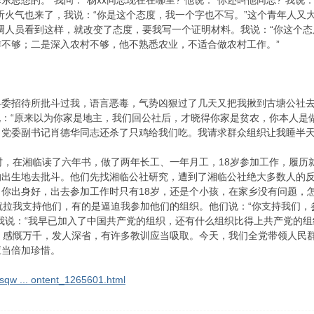
东思想的。”我问：“杨xx同志现在在哪里?”他说：“你还叫他同志?”我
听火气也来了，我说：“你是这个态度，我一个字也不写。”这个青年人又大
调人员看到这样，就改变了态度，要我写一个证明材料。我说：“你这个态
不够；二是深入农村不够，他不熟悉农业，不适合做农村工作。”
县委招待所批斗过我，语言恶毒，气势凶狠过了几天又把我揪到古塘公社去
说：“原来以为你家是地主，我们回公社后，才晓得你家是贫农，你本人是
党委副书记肖德华同志还杀了只鸡给我们吃。我请求群众组织让我睡半天
在湘临读了六年书，做了两年长工、一年月工，18岁参加工作，履历就
的出生地去批斗。他们先找湘临公社研究，遭到了湘临公社绝大多数人的反
你出身好，出去参加工作时只有18岁，还是个小孩，在家乡没有问题，怎
拉我支持他们，有的是逼迫我参加他们的组织。他们说：“你支持我们，
我说：“我早已加入了中国共产党的组织，还有什么组织比得上共产党的组
感慨万千，发人深省，有许多教训应当吸取。今天，我们全党带领人民群
应当倍加珍惜。
sqw ... ontent_1265601.html