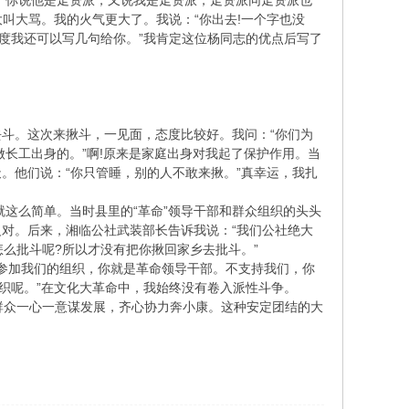
说：“你说他是走资派，又说我是走资派，走资派同走资派也
叫大骂。我的火气更大了。我说：“你出去!一个字也没
度我还可以写几句给你。”我肯定这位杨同志的优点后写了
斗。这次来揪斗，一见面，态度比较好。我问：“你们为
做长工出身的。”啊!原来是家庭出身对我起了保护作用。当
。他们说：“你只管睡，别的人不敢来揪。”真幸运，我扎
这么简单。当时县里的“革命”领导干部和群众组织的头头
对。后来，湘临公社武装部长告诉我说：“我们公社绝大
么批斗呢?所以才没有把你揪回家乡去批斗。”
参加我们的组织，你就是革命领导干部。不支持我们，你
织呢。”在文化大革命中，我始终没有卷入派性斗争。
众一心一意谋发展，齐心协力奔小康。这种安定团结的大