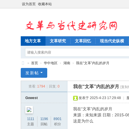
设为首页
收藏本站
地方文革
文革研究
文革回忆
现当代史纵横
»
首页
›
华中地区
›
湖南
›
我在“文革”内乱的岁月
文
发新帖
革
我在“文革”内乱的岁月
查看:
1794
|
回复:
0
[复制
与
当
Gowest
发表于 2025-4-23 17:29:48
|
代
我在“文革”内乱的岁月
史
来源：未知来源 日期：2015-08-0
1111
1196
8901
这是为什么
研
主题
回帖
积分