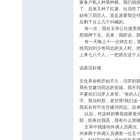
家各户私人种菜种粮。我们就
了，后来又种了红薯。社员吃了
始有三四百人。造反派要我交代
后剩下台上几个叫喊的。
有一次，我在玉华公社接受批斗
把我押下去。后来，我听说，
有一天晚上十一点钟左右，造
他骂到刘少奇同志的夫人时。把
上来七八个人，一把抓住这个人
说真话好难
文化革命刚开始不久，汨罗的
局长甘建功同志的党籍。我不
不要你们汨罗人来管。”有的
字。我当时想，老甘呀!我们
我实在对不住甘建功同志。后
以后，对这样的事我就硬着头
部，职务比我高，我有什么资格
文革中我接待外调人员两次。
州来两个外调人员调查一位五