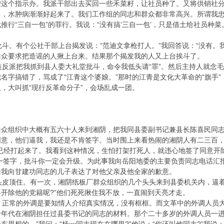
按这个指示办。我派干部出去买回一些禾菜籽，让社员种了。又将供销社
，水肿病渐渐好起来了。我们工作组的同志和群众都非常高兴。所谓我忠
推行“三自一包”的罪行。我说：“没有搞‘三自一包’，只是借土给社员种
。有个公社干部上台揭发说：“范迪文拿枪打人。”我回答说：“没有。
群众要求把造谣的人揪上台来。结果那个揭发我的人又上台挨斗了。
反派把我抓到县人委大礼堂批斗，命令我低头请“罪”。然后主持人就念
名字搞错了，骂成了“江青这个婆娘。”那时的江青是文化大革命的“旗手
，大叫抓“现行反革命分子”，会场乱成一团。
群众组织中大概有五六十人来到湘阴，把我同县委副书记兼县长陈喜民同
同意，他们逼我，我还是不肯签字。当时围上来看热闹的湘阴人有二三百，
人已经打起来了。我看到这种情况，生怕打架打死人，就违心地签了同意开
这一签字，批斗你一定会升级。为此事我向岳阳地委的主要负责同志电话汇
来我向甘建功同志的儿子表达了对他父亲及他全家的歉意。
皮顶住。有一次，湘阴纸板厂群众组织的几个头头来到县委机关内，逼着
开除他的党籍呢?”他们死死揪住我不放，一直闹到天亮才走。
正常的外调是要知情人介绍真实情况，没有框框。而文革中的外调人员大
十年代在湘阴担任过县委书记的同志的材料。那个二十多岁的外调人员一进