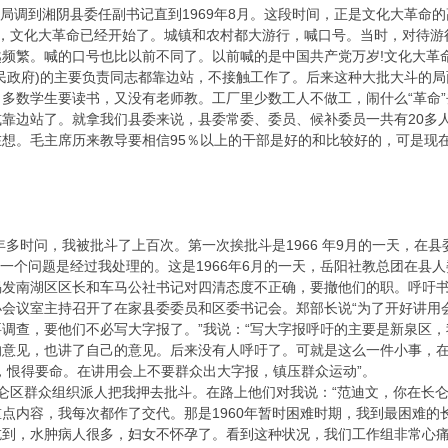
水利局调到湘阴县委任副书记直到1969年8月。这段时间，正是文化大革
关，文化大革命已经开始了。城镇和农村都大游行，喊口号。当时，对待游
频繁。喊的口号也比以前不同了。以前喊的是中国共产党万岁!文化大革命
民政府)的主要负责同志都靠边站，不接触工作了。后来这种大批大斗的
多数学生要读书，又没有老师教。工厂里少数工人不做工，闹什么“革命
靠边站了。就拿我们县委来说，县委常委、委员、候补委员一共有20多人
想。毛主席历来教导要相信95％以上的干部是好的和比较好的，可是现
2月一年多时问，我被批斗了上百次。第一次挨批斗是1966 年9月的一天
中有一个问题是经过我处理的。这是1966年6月的一天，岳阳社教总团在
揭发南湖区区长和车马公社书记对四清态度不正确，要撤他们的职。呼吁
小会议室主持召开了在家县委委员和区委书记会。郑部长说“为了开好讲用
调查，要他们不必写大字报了。”我说：“写大字报呼吁的主要是新泉区，
意见，也讲了自己的意见。后来没有人呼吁了。可就是这么一件小事，在
，恨得要命。在讲用会上不要群众出大字报，镇压群众运动”。
长仑区群众组织派人把我押去批斗。在路上他们对我说：“范迪文，你在长仑区
点内容，我每次都作了交代。那是1960年暂时困难时期，我到最困难
吃到，水肿病人很多，妇女不怀孕了。看到这种状况，我们工作组非常心