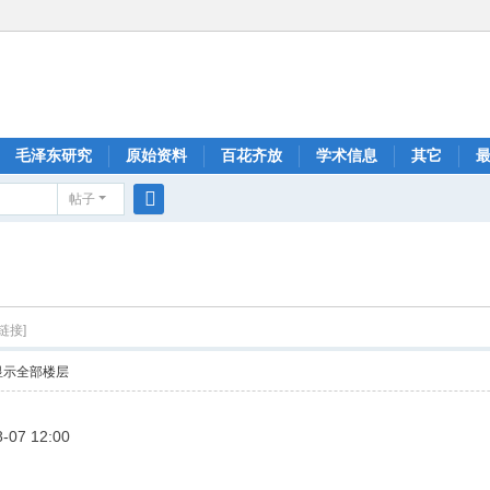
毛泽东研究
原始资料
百花齐放
学术信息
其它
帖子
搜
索
链接]
显示全部楼层
7 12:00