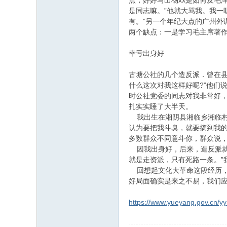
点，好好写出杨xx是如何反毛泽
是同志嘛。”他就大骂我。我一
有。”另一个年纪大点的广州外
两个缺点：一是学习毛主席著作
幸亏出身好
古塘公社的几个造反派．曾在
什么这次对我这样好呢?”他们
时公社党委的同志对我非常好，
扎实实睡了大半天。
我出生在湘阴县湘临乡湘临村，
认为要把我斗臭，就要搞到我
多数群众不同意斗你，群众说，
因我出身好，后来，造反派就
就是走资派，只有死路一条。”
回想起文化大革命这段经历，
好局面确实是来之不易，我们
https://www.yueyang.gov.cn/yy