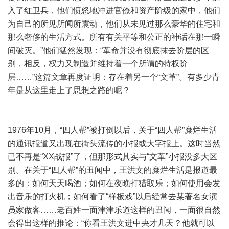
入了红卫兵，他们愤怒地冲进官僚和资产阶级的家中，他们
为自己的所见所闻所震动，他们从未见过那么豪华的住宅和
那么奢侈的生活方式。所有有关平等和公正的神话在那一瞬
间破灭。”他们猛然发现：“革命并没有彻底抹去阶层的区
别，相反，权力又制造并维持着一个所谓的特权阶
层……”这篇文章再度证明：存在着另一个“文革”。有多少青
年是从这里走上了思想之路的呢？
1976年10月，“四人帮”被打倒以后，关于“四人帮”糜烂生活
的通讯报道又出现在街头流传的小报或大字报上。这时当然
已不再是“XX战报”了，但那形式其实与“文革”小报没多大区
别。在关于“四人帮”的丑闻中，王洪文的糜烂生活是报道最
多的：如何天天喝酒；如何在夜晚打猎取乐；如何使用会发
出音乐的打火机；如何看了“样板戏”以后经常去某著名女演
员家做客……老百姓一面津津乐道这样的丑闻，一面很自然
会得出这样的推论：“你看王洪文进中央才几天？他就可以