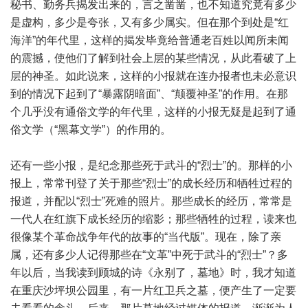
秘书、勤务兵揭发出来的，言之凿凿，也不知道究竟有多少
是虚构，多少是夸张，又有多少属实。但在那个到处是“红
海洋”的年代里，这样的揭发毕竟给普通老百姓以闻所未闻
的震撼，使他们了解到社会上层的某些情况，从此看破了上
层的神圣。如此说来，这样的小报就在连办报者也未必意识
到的情况下起到了“暴露阴暗面”、“颠覆神圣”的作用。在那
个几乎没有通俗文学的年代里，这样的小报无疑是起到了通
俗文学（“黑幕文学”）的作用的。
还有一些小报，是纪念那些死于武斗的“烈士”的。那样的小
报上，常常刊登了关于那些“烈士”的成长经历和牺牲过程的
报道，并配以“烈士”死难的照片。那些成长的经历，常常是
一代人在红旗下成长经历的缩影；那些牺牲的过程，读来也
很像某个革命战争年代的故事的“当代版”。现在，除了亲
属，还有多少人记得那些在“文革”中死于武斗的“烈士”？多
年以后，当我读到顾城的诗《永别了，墓地》时，我才知道
在重庆沙坪坝公园里，有一片红卫兵之墓，便产生了一定要