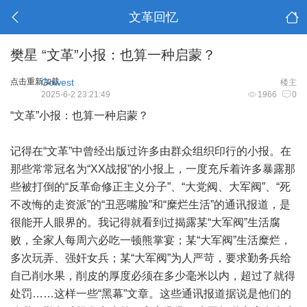
文革回忆
樊星 “文革”小报：也算一种启蒙？
点击重新加载
Gowest
楼主
2025-6-2 23:21:49
1966
0
“文革”小报：也算一种启蒙？
记得在“文革”中曾经出版过许多由群众组织印行的小报。在
那些常常冠名为“XX战报”的小报上，一度充斥着许多暴露那
些被打倒的“反革命修正主义分子”、“大党阀、大军阀”、“死
不改悔的走资派”的“丑恶嘴脸”和“糜烂生活”的通讯报道，是
很能开人眼界的。我记得就看到过揭露某“大军阀”生活腐
败，全家人每周六必吃一顿熊掌宴；某“大军阀”生活糜烂，
多次玩弄、强奸女兵；某“大军阀”为人严苛，要求勤务兵给
自己削水果，削皮的厚度必须在多少毫米以内，超过了就得
处罚……这样一些“黑幕”文章。这些通讯报道据说是他们的