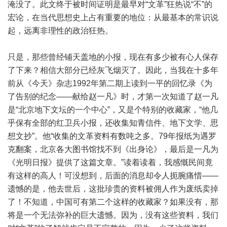
淹没了。此文终于被时间证明是最早对“文革”狂热说“不”的
宏论，在当代思想史上占有重要的地位：从最基本的常识说
起，远离非理性的政治狂热。
只是，那些曾经铺天盖地的小报，现在有多少被有心人保存
了下来？相信大部分已经灰飞烟灭了。因此，当我在十多年
前从《今天》杂志1992年第二期上读到一平的回忆录《为
了告别的纪念——献给赵一凡》时，才第一次知道了赵一凡
是“北京地下文坛的一个中心”，又是个特别的收藏家，“他几
乎保有全部的红卫兵小报，还收集知青信件、地下文学、思
想文抄”。他“收集的文革资料有数吨之多。79年报纸为遇罗
克翻案，北京各大图书馆找不到《出身论》，最后是一凡为
《光明日报》提供了这篇文章。”读着读着，我感慨民间竟
有这样的高人！可没想到，后面的消息却令人扼腕痛惜——
遗憾的是，他去世后，这批珍贵的资料被佣人作为废纸卖掉
了！不知道，中国可有第二个这样的收藏家？如果没有，那
将是一个无法弥补的巨大遗憾。因为，没有这些资料，我们