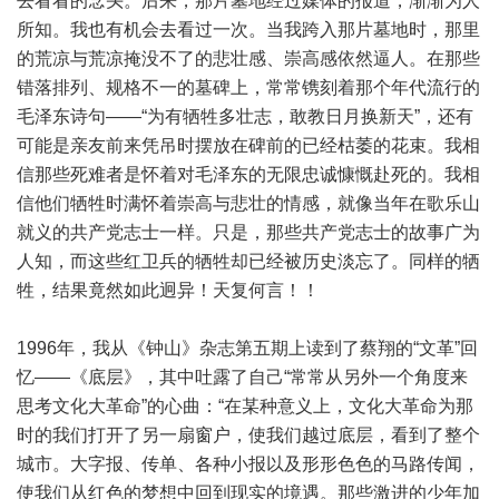
去看看的念头。后来，那片墓地经过媒体的报道，渐渐为人
所知。我也有机会去看过一次。当我跨入那片墓地时，那里
的荒凉与荒凉掩没不了的悲壮感、崇高感依然逼人。在那些
错落排列、规格不一的墓碑上，常常镌刻着那个年代流行的
毛泽东诗句——“为有牺牲多壮志，敢教日月换新天”，还有
可能是亲友前来凭吊时摆放在碑前的已经枯萎的花束。我相
信那些死难者是怀着对毛泽东的无限忠诚慷慨赴死的。我相
信他们牺牲时满怀着崇高与悲壮的情感，就像当年在歌乐山
就义的共产党志士一样。只是，那些共产党志士的故事广为
人知，而这些红卫兵的牺牲却已经被历史淡忘了。同样的牺
牲，结果竟然如此迥异！天复何言！！
1996年，我从《钟山》杂志第五期上读到了蔡翔的“文革”回
忆——《底层》，其中吐露了自己“常常从另外一个角度来
思考文化大革命”的心曲：“在某种意义上，文化大革命为那
时的我们打开了另一扇窗户，使我们越过底层，看到了整个
城市。大字报、传单、各种小报以及形形色色的马路传闻，
使我们从红色的梦想中回到现实的境遇。那些激进的少年加