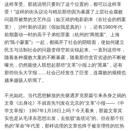
这样享受。那就说明只要到了这个位置的，都可以这样享
受！”这样的街头议论与稍后那些因为暴露了上层社会腐败
问题而被禁的文艺作品（如王靖的电影剧本《在社会的档案
里》、沙叶新的话剧《假如我是真的》），还有1980年代
前期轰动一时的高干子弟犯罪案（杭州的“两熊案”、上海
的“陈小蒙案”）一起，都揭开了社会的阴暗面，使如何建立
民主与法制社会的问题变得空前尖锐起来。一直到这些年，
随着各种腐败大案的不断暴露，随着那些贪官劣迹的不断被
曝光，仍然能使人联想起那些“文革”小报上的“黑幕”，还有
那些街头大字报……社会已经发生了巨变，连腐败的规模也
越来越骇人听闻了。
不光如此。当代思想解放的先驱遇罗克那篇引来杀身之祸的
文章《出身论》不就首先刊发在北京的“文革”小报——《中
学文革报》 1967年1月18日上吗？今天看来，那篇文章其
实也是从毛泽东思想出发，去批驳“血统论”的。但在那个狂
热的“革命”年代里，那样说理的文章也终于被非理性的狂热