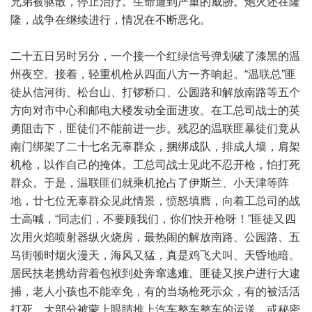
兄弟被驱散，停止治疗。生命遭到严重的威胁。炮火还在隆
隆，战争在继续进行，情况在不断恶化。
二十五日另时另分，一个接一个红绿信号弹划破了漆黑的温
州夜空。接着，轻重机枪从四面八方一齐响起。“温联总”匪
徒从信河街、松台山、打锣桥口、公园路和解放南路等五个
方向对市中心和邮电大楼发动全面进攻。在工总司战士的英
勇阻击下，匪徒们不能前进一步。残忍的温联匪暴徒们竟从
南门绑架了二十七名无辜群众，捆绑成队，排成人墙，肩架
机枪，以作自己的掩体。工总司战士见此不忍开枪，怕打死
群众。于是，温联匪们就乘机抢占了伊斯兰、小天津等阵
地，廿七位无辜群众见此情景，愤怒填膺，向着工总司的战
士高喊，“同志们，不要顾我们，你们快开枪呀！”匪徒又四
次用火焰喷射器纵火烧房，最热闹的解放南路、公园路、五
马街顿时烟火漫天，海风又猛，真是鸡飞犬叫、天昏地暗。
居民扶老携幼背着包袱到处奔窜逃难。匪徒又挨户进行大逮
捕，老人小孩也不能幸免，有的当场枪死示众，有的被活活
打死，大部分被蒙上眼睛推上汽车整车整车的运送，或秘密