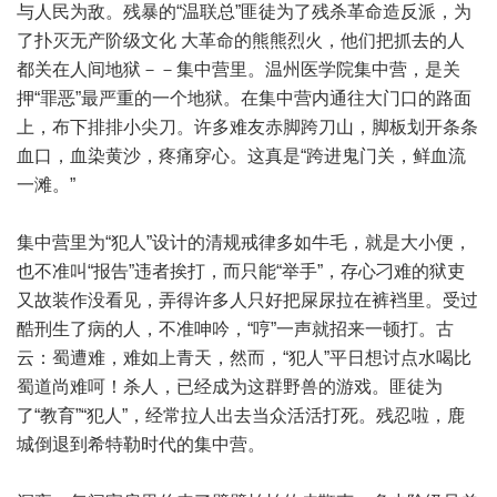
与人民为敌。残暴的“温联总”匪徒为了残杀革命造反派，为
了扑灭无产阶级文化 大革命的熊熊烈火，他们把抓去的人
都关在人间地狱－－集中营里。温州医学院集中营，是关
押“罪恶”最严重的一个地狱。在集中营内通往大门口的路面
上，布下排排小尖刀。许多难友赤脚跨刀山，脚板划开条条
血口，血染黄沙，疼痛穿心。这真是“跨进鬼门关，鲜血流
一滩。”
集中营里为“犯人”设计的清规戒律多如牛毛，就是大小便，
也不准叫“报告”违者挨打，而只能“举手”，存心刁难的狱吏
又故装作没看见，弄得许多人只好把屎尿拉在裤裆里。受过
酷刑生了病的人，不准呻吟，“哼”一声就招来一顿打。古
云：蜀遭难，难如上青天，然而，“犯人”平日想讨点水喝比
蜀道尚难呵！杀人，已经成为这群野兽的游戏。匪徒为
了“教育”“犯人”，经常拉人出去当众活活打死。残忍啦，鹿
城倒退到希特勒时代的集中营。