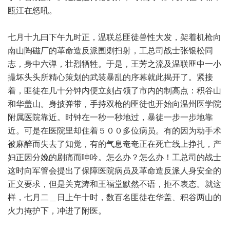
瓯江在怒吼。
七月十九曰下午九时正，温联总匪徒兽性大发，架着机枪向
南山陶磁厂的革命造反派围剿扫射，工总司战士张银松同
志，身中六弹，壮烈牺牲。于是，王芳之流及温联匪中一小
撮坏头头所精心策划的武装暴乱的序幕就此揭开了。紧接
着，匪徒在几十分钟内便立刻占领了市内的制高点：积谷山
和华盖山。身披弹带，手持双枪的匪徒也开始向温州医学院
附属医院靠近。时钟在一秒一秒地过，暴徒一步一步地靠
近。可是在医院里却住着５００多位病员。有的因为动手术
被麻醉而失去了知觉，有的气息奄奄正在死亡线上挣扎，产
妇正因分娩的剧痛而呻吟。怎么办？怎么办！工总司的战士
这时向军管会提出了保障医院病员及革命造反派人身安全的
正义要求，但是关克涛和王福堂默然不语，拒不表态。就这
样，七月二＿日上午十时，数百名匪徒在华盖、积谷两山的
火力掩护下，冲进了附医。