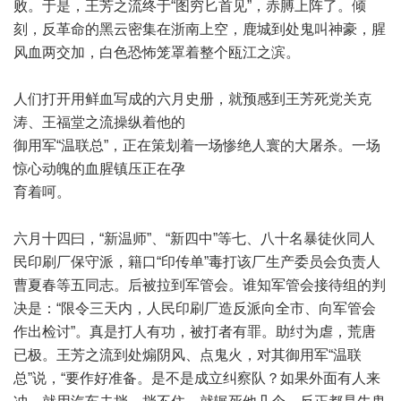
败。于是，王芳之流终于“图穷匕首见”，赤膊上阵了。倾
刻，反革命的黑云密集在浙南上空，鹿城到处鬼叫神豪，腥
风血两交加，白色恐怖笼罩着整个瓯江之滨。
人们打开用鲜血写成的六月史册，就预感到王芳死党关克
涛、王福堂之流操纵着他的
御用军“温联总”，正在策划着一场惨绝人寰的大屠杀。一场
惊心动魄的血腥镇压正在孕
育着呵。
六月十四曰，“新温师”、“新四中”等七、八十名暴徒伙同人
民印刷厂保守派，籍口“印传单”毒打该厂生产委员会负责人
曹夏春等五同志。后被拉到军管会。谁知军管会接待组的判
决是：“限令三天内，人民印刷厂造反派向全市、向军管会
作出检讨”。真是打人有功，被打者有罪。助纣为虐，荒唐
已极。王芳之流到处煽阴风、点鬼火，对其御用军“温联
总”说，“要作好准备。是不是成立纠察队？如果外面有人来