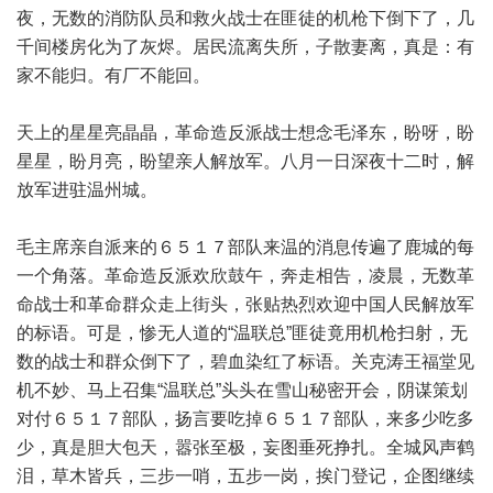
夜，无数的消防队员和救火战士在匪徒的机枪下倒下了，几
千间楼房化为了灰烬。居民流离失所，子散妻离，真是：有
家不能归。有厂不能回。
天上的星星亮晶晶，革命造反派战士想念毛泽东，盼呀，盼
星星，盼月亮，盼望亲人解放军。八月一日深夜十二时，解
放军进驻温州城。
毛主席亲自派来的６５１７部队来温的消息传遍了鹿城的每
一个角落。革命造反派欢欣鼓午，奔走相告，凌晨，无数革
命战士和革命群众走上街头，张贴热烈欢迎中国人民解放军
的标语。可是，惨无人道的“温联总”匪徒竟用机枪扫射，无
数的战士和群众倒下了，碧血染红了标语。关克涛王福堂见
机不妙、马上召集“温联总”头头在雪山秘密开会，阴谋策划
对付６５１７部队，扬言要吃掉６５１７部队，来多少吃多
少，真是胆大包天，嚣张至极，妄图垂死挣扎。全城风声鹤
泪，草木皆兵，三步一哨，五步一岗，挨门登记，企图继续