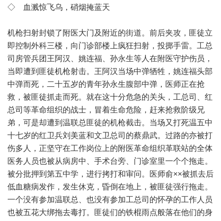
◇ 血溅惊飞乌，硝烟掩蓝天
机枪扫射封锁了附医大门及附近的街道。前后夹攻，匪徒立
即控制外科三楼，向门诊部楼上疯狂扫射，投掷手雷。工总
司房管兵团王阿汉、姚连福、孙永生等人在附医守护伤员，
当即遭到匪徒机枪射击。王阿汉当场中弹牺牲，姚连福头部
中弹而死，二十五岁的青年孙永生腹部中弹，医师正在抢
救，被匪徒抓走而死。就在这十分危急的关头，工总司、红
总司等革命组织的战士，冒着生命危险，赶来抢救阶级兄
弟，可是却遭到温联总匪徒的机枪截击。当场又打死温五中
十七岁的红卫兵刘美蓝和文卫总司的蔡鼎武。过路的亦被打
伤多人，正坚守在工作岗位上的附医革命组织革联站的全体
医务人员也被从病房中、手术台旁、门诊室里一个个拖走。
被分批押到第五中学，进行拷打和审问。医师俞××被抓去后
低血糖病发作，发生休克，昏倒在地上，被匪徒强行拖走。
一个没有参加温联总、也没有参加工总司的怀孕的工作人员
也被五花大绑拖去毒打。匪徒们的铁棍雨点般落在他们的身