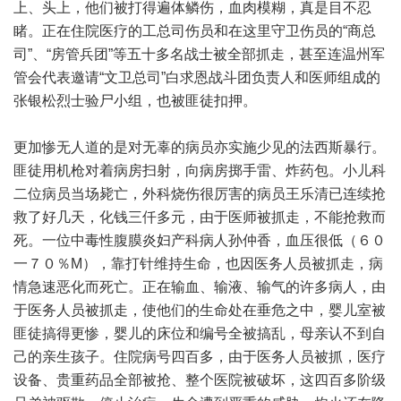
上、头上，他们被打得遍体鳞伤，血肉模糊，真是目不忍
睹。正在住院医疗的工总司伤员和在这里守卫伤员的“商总
司”、“房管兵团”等五十多名战士被全部抓走，甚至连温州军
管会代表邀请“文卫总司”白求恩战斗团负责人和医师组成的
张银松烈士验尸小组，也被匪徒扣押。
更加惨无人道的是对无辜的病员亦实施少见的法西斯暴行。
匪徒用机枪对着病房扫射，向病房掷手雷、炸药包。小儿科
二位病员当场毙亡，外科烧伤很厉害的病员王乐清已连续抢
救了好几天，化钱三仟多元，由于医师被抓走，不能抢救而
死。一位中毒性腹膜炎妇产科病人孙仲香，血压很低（６０
一７０％M），靠打针维持生命，也因医务人员被抓走，病
情急速恶化而死亡。正在输血、输液、输气的许多病人，由
于医务人员被抓走，使他们的生命处在垂危之中，婴儿室被
匪徒搞得更惨，婴儿的床位和编号全被搞乱，母亲认不到自
己的亲生孩子。住院病号四百多，由于医务人员被抓，医疗
设备、贵重药品全部被抢、整个医院被破坏，这四百多阶级