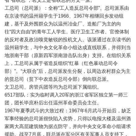
省“省联总”，名义上是省联总的分支一派。
工总司（总司派）：全称“工人造反总司令部”。总司派系由
在京读书的温州籍学生于1966、1967年相继回乡发动组
建，基干及外围群众为以温州冶金厂、造船厂为主的向
往“四大自由”的青年工人学生、医疗卫生工作者、官僚体制
的反对者及政治嗅觉敏锐的投机文人。该派通过在京读书的
温州籍学生，与中央文化革命小组达成直线联系，并得到当
地浙南干部（原新四军浙南游击队出身）支持。在组织关系
上，工总司从属于省造反组织“红暴（红色暴动总司令
部）”。“大联合”后，总司派发生分裂，以周边农村群众为主
的贫总司（贫下中农造反总司令部）倒向联总派。
文卫总司、房管兵团等均为总司派下属组织。
6517部队：实为临时调入20军的浙江省军区独立第一师三
团，团长毕庶朴后出任温州革命委员会主任。
1967年夏季武斗的大致过程：1967年6月武斗开始后，缺乏
军事经验的总司派很快陷入劣势，只得以电报大楼及温州酒
家两大高层建筑物为据点防守，并向中央文化革命小组请求
援助。战至7月底，联总派在军分区有关军事人员支持下，