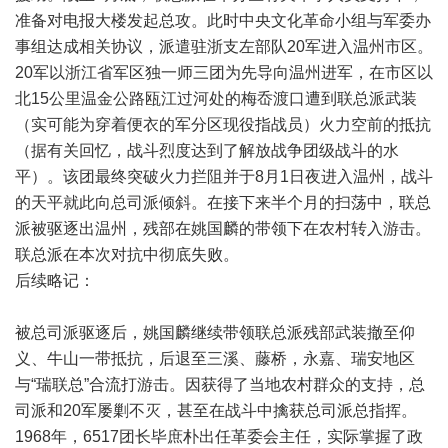
准备对电报大楼发起总攻。此时中央文化革命小组与军委办
事组达成相关协议，派遣驻浙支左部队20军进入温州市区。
20军以浙江省军区独一师三团为先导向温州进军，在市区以
北15公里温金公路瓯江过河处的梅岙渡口遭到联总派武装
（实可能为穿着便衣的军分区现役指战员）火力空前的抵抗
（据有关回忆，战斗烈度达到了解放战争团级战斗的水
平）。该团最终突破火力拦阻并于8月1日夜进入温州，战斗
的天平就此向总司派倾斜。在接下来半个月的扫荡中，联总
派被驱逐出温州，残部在姚国麟的带领下在农村转入游击。
联总派在本次对抗中彻底失败。
后续略记：
被总司派驱逐后，姚国麟继续带领联总派残部武装撤至仰
义、牛山一带抵抗，后退至三溪、藤桥，永嘉、瑞安地区
与“瑞联总”合流打游击。因获得了当地农村群众的支持，总
司派和20军屡剿不灭，甚至在战斗中擒获总司派总指挥。
1968年，6517团长毕庶朴出任革委会主任，实际掌握了政