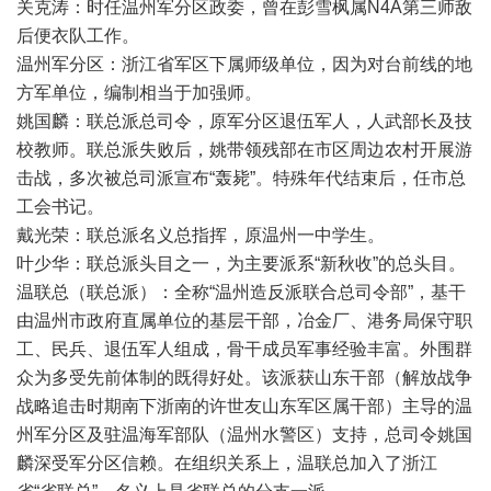
关克涛：时任温州军分区政委，曾在彭雪枫属N4A第三师敌
后便衣队工作。
温州军分区：浙江省军区下属师级单位，因为对台前线的地
方军单位，编制相当于加强师。
姚国麟：联总派总司令，原军分区退伍军人，人武部长及技
校教师。联总派失败后，姚带领残部在市区周边农村开展游
击战，多次被总司派宣布“轰毙”。特殊年代结束后，任市总
工会书记。
戴光荣：联总派名义总指挥，原温州一中学生。
叶少华：联总派头目之一，为主要派系“新秋收”的总头目。
温联总（联总派）：全称“温州造反派联合总司令部”，基干
由温州市政府直属单位的基层干部，冶金厂、港务局保守职
工、民兵、退伍军人组成，骨干成员军事经验丰富。外围群
众为多受先前体制的既得好处。该派获山东干部（解放战争
战略追击时期南下浙南的许世友山东军区属干部）主导的温
州军分区及驻温海军部队（温州水警区）支持，总司令姚国
麟深受军分区信赖。在组织关系上，温联总加入了浙江