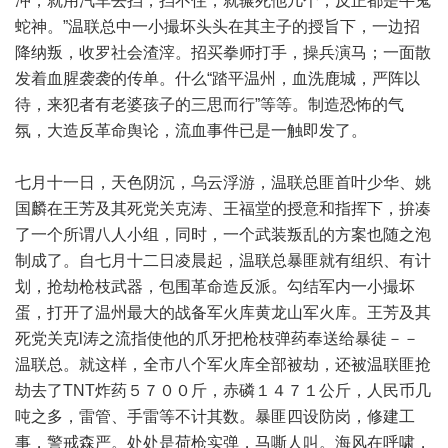
冲，就用汽车去挡，挡不住，就辗死他几个，反正都是牛鬼
蛇神。”温联总中一小撮坏头头在其主子的授旨下，一边招
降纳叛，收罗社会渣滓。招买拳师打手，操兵演马；一面散
发着血腥袭袭的传单。什么“踏平温州，血洗鹿城，严阵以
待，来犯者有老婆孩子的三思而行”等等。制造恐怖的气
氛，大造反革命舆论，流血事件已是一触即发了。
七月十一日，天色阴沉，乌云浮游，温联总匪首叶少华、姚
国麟在王芳及其死党关克涛、王福堂的授意和指挥下，拚凑
了一个所谓八人小组，同时，一个武装叛乱的方案也随之泡
制成了。自七月十二日凌晨起，温联总暴匪就有组织、有计
划，抢劫枪枝武器，包围革命造反派。勾结军内一小撮坏
蛋，打开了温州最大的战备军火库黄龙山军火库。王芳及其
死党关克l涛之流指使他的爪牙把枪枝弹药奉送给暴徒－－
温联总。就这样，全市八个军火库全部被劫，还被温联匪抢
劫去了TNT炸药５７００斤，赤磷１４７１公斤，人民币几
吨之多，雷管、手雷等不计其数。暴匪四设防岗，修建工
事，警戒森严。处处是荷枪实弹，马嘶人叫。海风在呼啸，