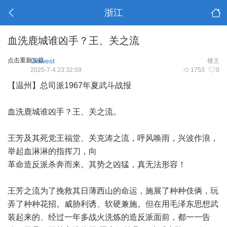
浙江
血洗鹿城谁凶手？王、关之流
点击重新加载
Gowest
楼主
2025-7-4 23:32:59
1753
0
【温州】总司派1967年夏武斗战报
血洗鹿城谁凶手？王、关之流。
王芳及其死党王福堂、关克涛之流，呼风唤雨，兴波作浪，
举起血淋淋的指挥刀，向
革命造反派杀奔而来。其势之凶猛，真无法形容！
王芳之流为了挽救其日薄西山的命运，施展了种种伎俩，玩
弄了种种花招。威胁利诱、软硬兼施。但在用毛泽东思想武
装起来的、经过一年多战火洗炼的造反派面前，都一一告