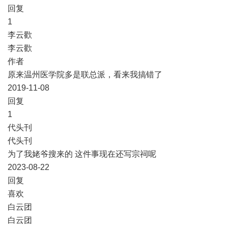
​回复
​1
李云歡
李云歡
作者
原来温州医学院多是联总派，看来我搞错了
2019-11-08
​回复
​1
代头刊
代头刊
为了我姥爷搜来的 这件事现在还写宗祠呢
2023-08-22
​回复
​喜欢
白云团
白云团