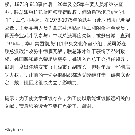
权。1971年913事件后，20军及空5军主要人员相继被查
办，联总派乘机凯旋回师获得政权，但随后“整风”转为“批
孔”，工总司再起。在1973-1975年的武斗（此时烈度已明显
减低，主要参与人员为拿武斗津贴的职工和闲杂社会成员，
再无专业武斗队参与）中联总派再度失势，被赶出城。直到
1976年，华叶集团彻底打倒中央文化革命小组，总司派在
联总派政治攻势中彻底瓦解，联总派才终于获得了温州政
权。姚国麟和戴光荣相继翻身，姚进入市总工会担任领导，
戴则一度出任瑞安市（县级市）副市长。但数年后，华彻底
失去权力，此前的一切类似组织都遭受降维打击，被彻底否
定。戴、姚因此很快失去了影响力。
提示：为了使文章继续存在，为了使以后能继续搬运相关的
文献，请后续的读者不要再点赞了。谢谢。
Skyblazer