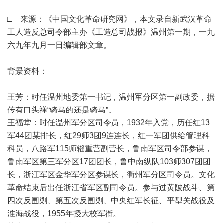
□ 来源：《中国文化革命研究网》，本文录自新武汉革命
工人造反总司令部主办《工造总司战报》温州第一期，一九
六九年九月一日编辑部文章。
背景资料：
王芳：时任温州地委第一书记，温州军分区第一副政委，据
传有口头禅“骑马的还是骑马”。
王福堂：时任温州军分区司令员，1932年入党，历任红13
军44团某排长，红29师3团9连连长，红一军团供给管理科
科员，八路军115师辎重营副营长，鲁南军区司令部参谋，
鲁南军区第三军分区17团团长，鲁中南纵队103师307团团
长，浙江军区金华军分区参谋长，衢州军分区司令员。文化
革命结束后出任浙江省军区副司令员。参与过黄陂战斗、第
四次反围剿、第五次反围剿、中央红军长征、平型关战役及
淮海战役，1955年授大校军衔。