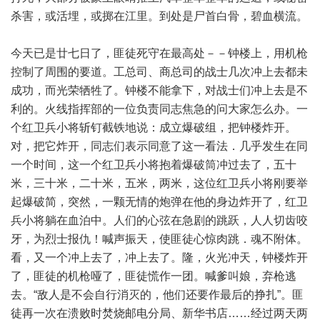
杀害，或活埋，或掷在江里。到处是尸首白骨，碧血横流。
今天已是廿七日了，匪徒死守在最高处－－钟楼上，用机枪
控制了周围的要道。工总司、商总司的战士几次冲上去都未
成功，而光荣牺牲了。钟楼不能拿下，对战士们冲上去是不
利的。火线指挥部的一位负责同志焦急的问大家怎么办。一
个红卫兵小将斩钉截铁地说：成立爆破组，把钟楼炸开。
对，把它炸开，同志们表示同意了这一看法．几乎发生在同
一个时间，这一个红卫兵小将抱着爆破筒冲过去了，五十
米，三十米，二十米，五米，两米，这位红卫兵小将刚要举
起爆破简，突然，一颗无情的炮弹在他的身边炸开了，红卫
兵小将躺在血泊中。人们的心弦在急剧的跳跃，人人切齿咬
牙，为烈士报仇！喊声振天，使匪徒心惊肉跳．魂不附体。
看，又一个冲上去了，冲上去了。隆，火光冲天，钟楼炸开
了，匪徒的机枪哑了，匪徒慌作一团。喊爹叫娘，弃枪逃
去。“敌人是不会自行消灭的，他们还要作最后的挣扎”。匪
徒再一次在溃败时焚烧邮电分局、新华书店……经过两天两