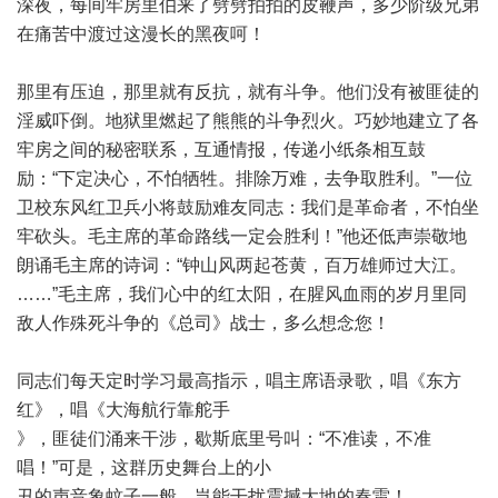
深夜，每间牢房里伯来了劈劈拍拍的皮鞭声，多少阶级兄弟
在痛苦中渡过这漫长的黑夜呵！
那里有压迫，那里就有反抗，就有斗争。他们没有被匪徒的
淫威吓倒。地狱里燃起了熊熊的斗争烈火。巧妙地建立了各
牢房之间的秘密联系，互通情报，传递小纸条相互鼓
励：“下定决心，不怕牺牲。排除万难，去争取胜利。”一位
卫校东风红卫兵小将鼓励难友同志：我们是革命者，不怕坐
牢砍头。毛主席的革命路线一定会胜利！”他还低声崇敬地
朗诵毛主席的诗词：“钟山风两起苍黄，百万雄师过大江。
……”毛主席，我们心中的红太阳，在腥风血雨的岁月里同
敌人作殊死斗争的《总司》战士，多么想念您！
同志们每天定时学习最高指示，唱主席语录歌，唱《东方
红》，唱《大海航行靠舵手
》，匪徒们涌来干涉，歇斯底里号叫：“不准读，不准
唱！”可是，这群历史舞台上的小
丑的声音象蚊子一般，岂能干扰震撼大地的春雷！