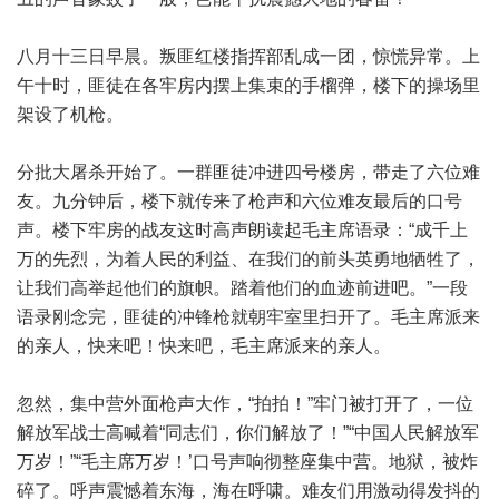
八月十三日早晨。叛匪红楼指挥部乱成一团，惊慌异常。上
午十时，匪徒在各牢房内摆上集束的手榴弹，楼下的操场里
架设了机枪。
分批大屠杀开始了。一群匪徒冲进四号楼房，带走了六位难
友。九分钟后，楼下就传来了枪声和六位难友最后的口号
声。楼下牢房的战友这时高声朗读起毛主席语录：“成千上
万的先烈，为着人民的利益、在我们的前头英勇地牺牲了，
让我们高举起他们的旗帜。踏着他们的血迹前进吧。”一段
语录刚念完，匪徒的冲锋枪就朝牢室里扫开了。毛主席派来
的亲人，快来吧！快来吧，毛主席派来的亲人。
忽然，集中营外面枪声大作，“拍拍！”牢门被打开了，一位
解放军战士高喊着“同志们，你们解放了！”“中国人民解放军
万岁！”“毛主席万岁！’口号声响彻整座集中营。地狱，被炸
碎了。呼声震憾着东海，海在呼啸。难友们用激动得发抖的