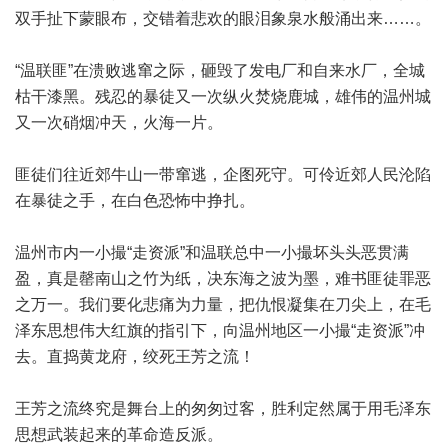
双手扯下蒙眼布，交错着悲欢的眼泪象泉水般涌出来……。
“温联匪”在溃败逃窜之际，砸毁了发电厂和自来水厂，全城
枯干漆黑。残忍的暴徒又一次纵火焚烧鹿城，雄伟的温州城
又一次硝烟冲天，火海一片。
匪徒们往近郊牛山一带窜逃，企图死守。可伶近郊人民沦陷
在暴徒之手，在白色恐怖中挣扎。
温州市内一小撮“走资派”和温联总中一小撮坏头头恶贯满
盈，真是罄南山之竹为纸，决东海之波为墨，难书匪徒罪恶
之万一。我们要化悲痛为力量，把仇恨凝集在刀尖上，在毛
泽东思想伟大红旗的指引下，向温州地区一小撮“走资派”冲
去。直捣黄龙府，绞死王芳之流！
王芳之流终究是舞台上的匆匆过客，胜利定然属于用毛泽东
思想武装起来的革命造反派。