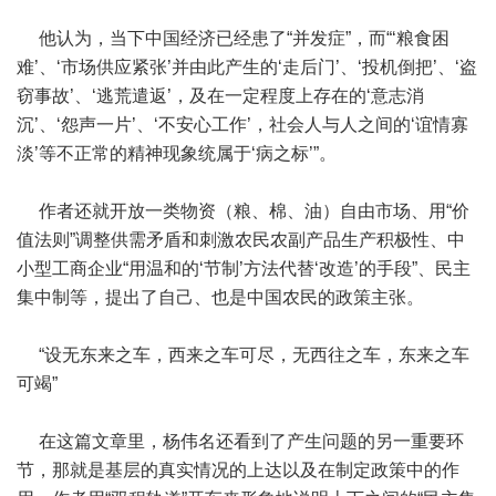
他认为，当下中国经济已经患了“并发症”，而“‘粮食困
难’、‘市场供应紧张’并由此产生的‘走后门’、‘投机倒把’、‘盗
窃事故’、‘逃荒遣返’，及在一定程度上存在的‘意志消
沉’、‘怨声一片’、‘不安心工作’，社会人与人之间的‘谊情寡
淡’等不正常的精神现象统属于‘病之标’”。
作者还就开放一类物资（粮、棉、油）自由市场、用“价
值法则”调整供需矛盾和刺激农民农副产品生产积极性、中
小型工商企业“用温和的‘节制’方法代替‘改造’的手段”、民主
集中制等，提出了自己、也是中国农民的政策主张。
“设无东来之车，西来之车可尽，无西往之车，东来之车
可竭”
在这篇文章里，杨伟名还看到了产生问题的另一重要环
节，那就是基层的真实情况的上达以及在制定政策中的作