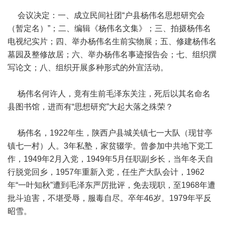
会议决定：一、成立民间社团“户县杨伟名思想研究会
（暂定名）”；二、编辑《杨伟名文集》；三、拍摄杨伟名
电视纪实片；四、举办杨伟名生前实物展；五、修建杨伟名
墓园及整修故居；六、举办杨伟名事迹报告会；七、组织撰
写论文；八、组织开展多种形式的外宣活动。
杨伟名何许人，竟有生前毛泽东关注，死后以其名命名
县图书馆，进而有“思想研究”大起大落之殊荣？
杨伟名，1922年生，陕西户县城关镇七一大队（现甘亭
镇七一村）人。3年私塾，家贫辍学。曾参加中共地下党工
作，1949年2月入党，1949年5月任职副乡长，当年冬天自
行脱党回乡，1957年重新入党，任生产大队会计，1962
年“一叶知秋”遭到毛泽东严厉批评，免去现职，至1968年遭
批斗迫害，不堪受辱，服毒自尽。卒年46岁。1979年平反
昭雪。