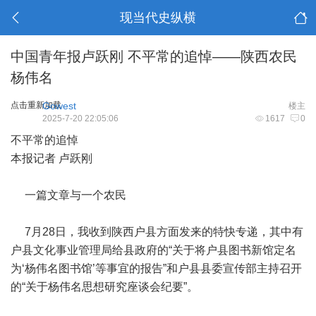
现当代史纵横
中国青年报卢跃刚 不平常的追悼——陕西农民
杨伟名
点击重新加载
Gowest
楼主
2025-7-20 22:05:06
1617
0
不平常的追悼
本报记者 卢跃刚
一篇文章与一个农民
7月28日，我收到陕西户县方面发来的特快专递，其中有
户县文化事业管理局给县政府的“关于将户县图书新馆定名
为‘杨伟名图书馆’等事宜的报告”和户县县委宣传部主持召开
的“关于杨伟名思想研究座谈会纪要”。