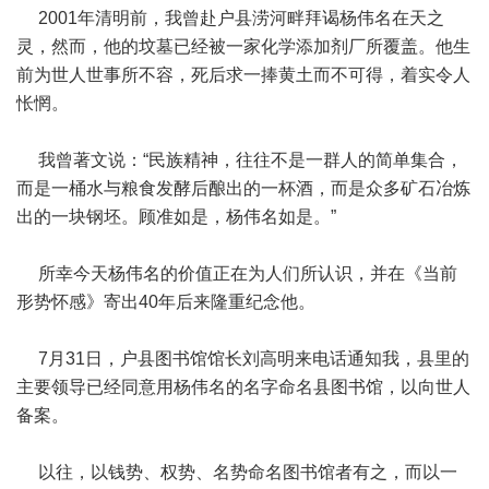
2001年清明前，我曾赴户县涝河畔拜谒杨伟名在天之
灵，然而，他的坟墓已经被一家化学添加剂厂所覆盖。他生
前为世人世事所不容，死后求一捧黄土而不可得，着实令人
怅惘。
我曾著文说：“民族精神，往往不是一群人的简单集合，
而是一桶水与粮食发酵后酿出的一杯酒，而是众多矿石冶炼
出的一块钢坯。顾准如是，杨伟名如是。”
所幸今天杨伟名的价值正在为人们所认识，并在《当前
形势怀感》寄出40年后来隆重纪念他。
7月31日，户县图书馆馆长刘高明来电话通知我，县里的
主要领导已经同意用杨伟名的名字命名县图书馆，以向世人
备案。
以往，以钱势、权势、名势命名图书馆者有之，而以一