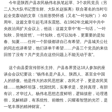
今年是陕西户县农民杨伟名执笔起草、3个农民党员（另
二人为大队书记贾生财、大队长赵振离）联合署名的当时引
起全党轰动的文章《当前形势怀感（又名“一叶知秋”）》40
周年。这篇文章引起毛泽东震怒。在1962年北戴河中共中
央政治局扩大会议上，他说：这篇文章中“有一句话，‘一叶
知秋，异地皆然’。一叶知秋，也可以知冬，更重要的是知
春、知夏……任何一个阶级都讲自己有希望。户县城关公社
的同志也讲希望，他们讲单干希望……户县三个党员的来信
回答了没有？共产党员在这些问题上不能无动于衷”。
这个由县委宣传部长主持、户县各界贤达18人参加的座
谈会会议纪要说：“杨伟名是户县人、陕西人、甚至全中国
人的骄傲。他是伟大的农民思想家，农民才子，更是农民英
雄……他胸怀坦荡，忧国忧民，实事求是，坚持真理，有胆
有识，才华过人。杨伟名思想态度鲜明，逻辑缜密，论理透
彻，见解精辟，有系统性、前瞻性，闪耀着智慧的光芒，是
一笔丰厚的精神财富。”