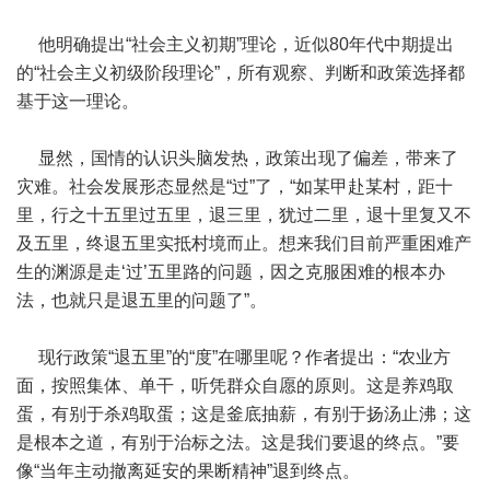
他明确提出“社会主义初期”理论，近似80年代中期提出
的“社会主义初级阶段理论”，所有观察、判断和政策选择都
基于这一理论。
显然，国情的认识头脑发热，政策出现了偏差，带来了
灾难。社会发展形态显然是“过”了，“如某甲赴某村，距十
里，行之十五里过五里，退三里，犹过二里，退十里复又不
及五里，终退五里实抵村境而止。想来我们目前严重困难产
生的渊源是走‘过’五里路的问题，因之克服困难的根本办
法，也就只是退五里的问题了”。
现行政策“退五里”的“度”在哪里呢？作者提出：“农业方
面，按照集体、单干，听凭群众自愿的原则。这是养鸡取
蛋，有别于杀鸡取蛋；这是釜底抽薪，有别于扬汤止沸；这
是根本之道，有别于治标之法。这是我们要退的终点。”要
像“当年主动撤离延安的果断精神”退到终点。