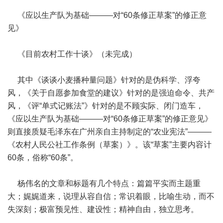
《应以生产队为基础———对“60条修正草案”的修正意
见》
《目前农村工作十谈》（未完成）
其中《谈谈小麦播种量问题》针对的是伪科学、浮夸
风，《关于自愿参加食堂的建议》针对的是强迫命令、共产
风，《评“单式记账法”》针对的是不顾实际、闭门造车，
《应以生产队为基础———对“60条修正草案”的修正意见》
则直接质疑毛泽东在广州亲自主持制定的“农业宪法”———
《农村人民公社工作条例（草案）》。该“草案”主要内容计
60条，俗称“60条”。
杨伟名的文章和标题有几个特点：篇篇平实而主题重
大；娓娓道来，说理从容自信；常识着眼，比喻生动，而不
失深刻；极富预见性、建设性；精神自由，独立思考。