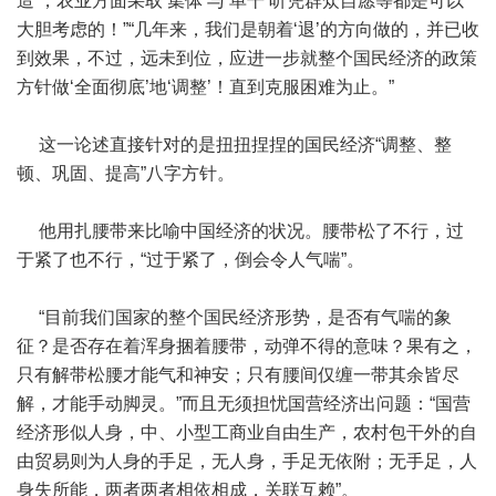
造’，农业方面采取‘集体’与‘单干’听凭群众自愿等都是可以
大胆考虑的！”“几年来，我们是朝着‘退’的方向做的，并已收
到效果，不过，远未到位，应进一步就整个国民经济的政策
方针做‘全面彻底’地‘调整’！直到克服困难为止。”
这一论述直接针对的是扭扭捏捏的国民经济“调整、整
顿、巩固、提高”八字方针。
他用扎腰带来比喻中国经济的状况。腰带松了不行，过
于紧了也不行，“过于紧了，倒会令人气喘”。
“目前我们国家的整个国民经济形势，是否有气喘的象
征？是否存在着浑身捆着腰带，动弹不得的意味？果有之，
只有解带松腰才能气和神安；只有腰间仅缠一带其余皆尽
解，才能手动脚灵。”而且无须担忧国营经济出问题：“国营
经济形似人身，中、小型工商业自由生产，农村包干外的自
由贸易则为人身的手足，无人身，手足无依附；无手足，人
身失所能，两者两者相依相成，关联互赖”。