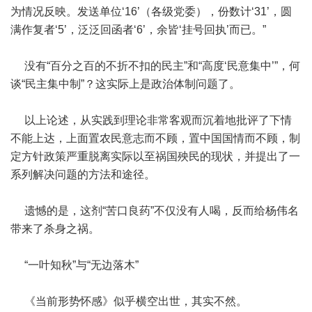
为情况反映。发送单位‘16’（各级党委），份数计‘31’，圆
满作复者‘5’，泛泛回函者‘6’，余皆‘挂号回执’而已。”
没有“百分之百的不折不扣的民主”和“高度‘民意集中’”，何
谈“民主集中制”？这实际上是政治体制问题了。
以上论述，从实践到理论非常客观而沉着地批评了下情
不能上达，上面置农民意志而不顾，置中国国情而不顾，制
定方针政策严重脱离实际以至祸国殃民的现状，并提出了一
系列解决问题的方法和途径。
遗憾的是，这剂“苦口良药”不仅没有人喝，反而给杨伟名
带来了杀身之祸。
“一叶知秋”与“无边落木”
《当前形势怀感》似乎横空出世，其实不然。