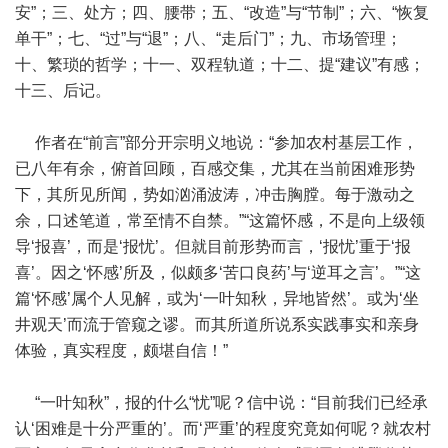
安”；三、处方；四、腰带；五、“改造”与“节制”；六、“恢复
单干”；七、“过”与“退”；八、“走后门”；九、市场管理；
十、繁琐的哲学；十一、双程轨道；十二、提“建议”有感；
十三、后记。
作者在“前言”部分开宗明义地说：“参加农村基层工作，
已八年有余，俯首回顾，百感交集，尤其在当前困难形势
下，其所见所闻，势如汹涌波涛，冲击胸膛。每于激动之
余，口述笔道，常至情不自禁。”“这篇怀感，不是向上级领
导‘报喜’，而是‘报忧’。但就目前形势而言，‘报忧’重于‘报
喜’。因之‘怀感’所及，似颇多‘苦口良药’与‘逆耳之言’。”“这
篇‘怀感’属个人见解，或为‘一叶知秋，异地皆然’。或为‘坐
井观天’而流于管窥之谬。而其所道所说系实践事实和亲身
体验，真实程度，颇堪自信！”
“一叶知秋”，报的什么“忧”呢？信中说：“目前我们已经承
认‘困难是十分严重的’。而‘严重’的程度究竟如何呢？就农村