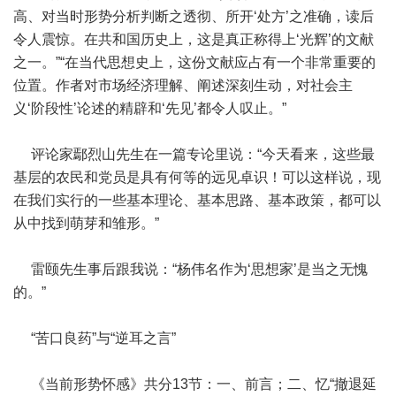
高、对当时形势分析判断之透彻、所开‘处方’之准确，读后
令人震惊。在共和国历史上，这是真正称得上‘光辉’的文献
之一。”“在当代思想史上，这份文献应占有一个非常重要的
位置。作者对市场经济理解、阐述深刻生动，对社会主
义‘阶段性’论述的精辟和‘先见’都令人叹止。”
评论家鄢烈山先生在一篇专论里说：“今天看来，这些最
基层的农民和党员是具有何等的远见卓识！可以这样说，现
在我们实行的一些基本理论、基本思路、基本政策，都可以
从中找到萌芽和雏形。”
雷颐先生事后跟我说：“杨伟名作为‘思想家’是当之无愧
的。”
“苦口良药”与“逆耳之言”
《当前形势怀感》共分13节：一、前言；二、忆“撤退延