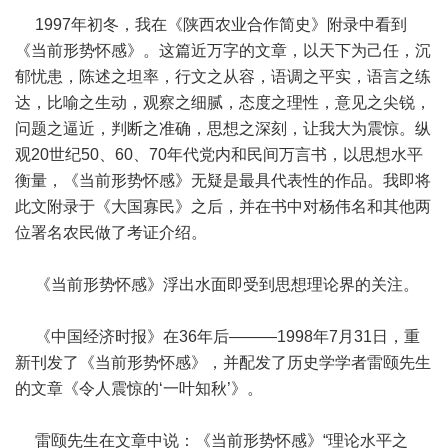
1997年初冬，我在《陕西农业合作简史》附录中看到
《当前形势怀感》。这篇近万字的文章，以天下为己任，沉
郁忧患，陈述之坦率，行文之从容，语调之平实，语言之练
达，比喻之生动，观察之细腻，态度之理性，意见之尖锐，
问题之逼近，判断之准确，思想之深刻，让我大为震惊。纵
观20世纪50、60、70年代党内和民间万言书，以思想水平
衡量，《当前形势怀感》无疑是最具代表性的作品。我即将
此文附录于《大国寡民》之后，并在书中对杨伟名和其他两
位署名农民做了考证介绍。
《当前形势怀感》浮出水面即受到思想理论界的关注。
《中国经济时报》在36年后———1998年7月31日，重
新刊发了《当前形势怀感》，并配发了历史学学者雷颐先生
的文章《令人震惊的‘一叶知秋’》。
雷颐先生在文章中说：《当前形势怀感》“理论水平之