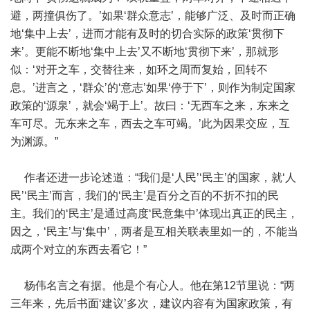
避，两撞俱伤了。’如果‘群众意志’，能够广泛、及时而正确
地‘集中上去’，进而才能有及时的切合实际的政策‘贯彻下
来’。更能不断地‘集中上去’又不断地‘贯彻下来’，那就形
似：‘对开之车，交替往来，如环之周而复始，回转不
息。’进言之，‘群众’的‘意志’如果‘停于下’，则作为制定国家
政策的‘源泉’，就会‘竭于上’。故曰：‘无西车之来，东来之
车可尽。无东来之车，西去之车可竭。’此为因果交应，互
为渊源。”
作者还进一步论述道：“我们是‘人民’‘民主’的国家，就‘人
民’‘民主’而言，我们的‘民主’是百分之百的不折不扣的民
主。我们的‘民主’是通过高度‘民意集中’体现出真正的民主，
因之，‘民主’与‘集中’，两者是互相关联表里如一的，不能当
成两个对立的东西去看它！”
杨伟名言之有据。他是个有心人。他在第12节里说：“两
三年来，先后书面‘建议’多次，建议内容有为国家政策，有