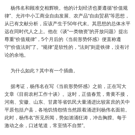
杨伟名和顾准交相辉映。他的计划经济也要遵循“价值规
律”、允许中小工商业自由发展、农产品“自由贸易”等思想，
从已有文献分析，应该产生于50年代末。其思想的总体水平
远在同时代人之上。他在《谈“一类物资”的开放问题》提出
尊重“价值规律”，5个月后的《当前形势怀感》便直称遵
守“价值法则”了。“规律”是软性的，“法则”则是铁律，没有讨
论的余地。
为什么如此？其中有一个插曲。
据考证，杨伟名在写《当前形势怀感》之前，正在写大
文章《目前农村工作十谈》。这时，正值春荒，青黄不接，
河南、安徽、山东、甘肃等省饥民大量涌进比较富庶的关中
平原包括户县，各地饥情怨情当然跟着涌进到杨伟名面前。
此时，杨伟名“所见所闻，势如汹涌狂涛，冲击胸膛。每于
激动之余，口述笔道，常至情不自禁”。