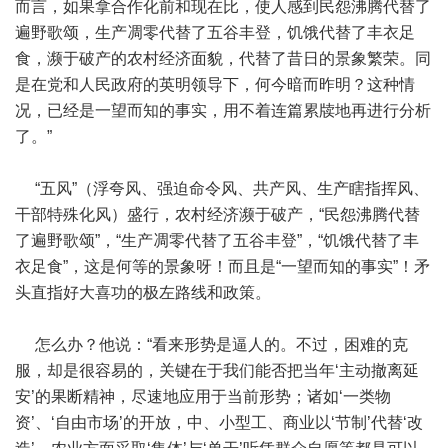
而言，如果拿合作化前和现在比，使人感到民怨沸腾代替了
遍野歌颂，生产凋零代替了五谷丰登，饥饿代替了丰衣足
食，濒于破产的农村经济面貌，代替了昔日的景象繁荣。同
是在党和人民政府的英明领导下，何今暗而昨明？这种情
况，已经是一望而知的事实，用不着连篇累牍地再进行分析
了。”
“五风”（浮夸风、强迫命令风、共产风、生产瞎指挥风、
干部特殊化风）盛行，农村经济濒于破产，“民怨沸腾代替
了遍野歌颂”，“生产凋零代替了五谷丰登”，“饥饿代替了丰
衣足食”，这是何等的景象呀！而且是“一望而知的事实”！矛
头直指好大喜功的极左路线和政策。
怎么办？他说：“看来形势是逼人的。不过，困难的克
服，却是很容易的，关键在于我们能否把当年‘主动撤离延
安’的果断精神，尽速地应用于当前形势；诸如‘一类物
资’、‘自由市场’的开放，中、小型工、商业以‘节制’代替‘改