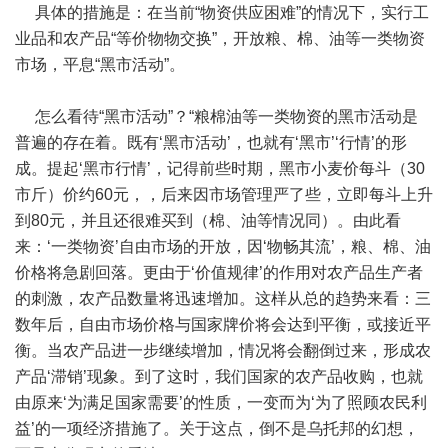
具体的措施是：在当前“物资供应困难”的情况下，实行工
业品和农产品“等价物物交换”，开放粮、棉、油等一类物资
市场，平息“黑市活动”。
怎么看待“黑市活动”？“粮棉油等一类物资的黑市活动是
普遍的存在着。既有‘黑市活动’，也就有‘黑市’‘行情’的形
成。提起‘黑市行情’，记得前些时期，黑市小麦价每斗（30
市斤）价约60元，，后来因市场管理严了些，立即每斗上升
到80元，并且还很难买到（棉、油等情况同）。由此看
来：‘一类物资’自由市场的开放，因‘物畅其流’，粮、棉、油
价格将急剧回落。更由于‘价值规律’的作用对农产品生产者
的刺激，农产品数量将迅速增加。这样从总的趋势来看：三
数年后，自由市场价格与国家牌价将会达到平衡，或接近平
衡。当农产品进一步继续增加，情况将会翻倒过来，形成农
产品‘滞销’现象。到了这时，我们国家的农产品收购，也就
由原来‘为满足国家需要’的性质，一变而为‘为了照顾农民利
益’的一项经济措施了。关于这点，倒不是乌托邦的幻想，