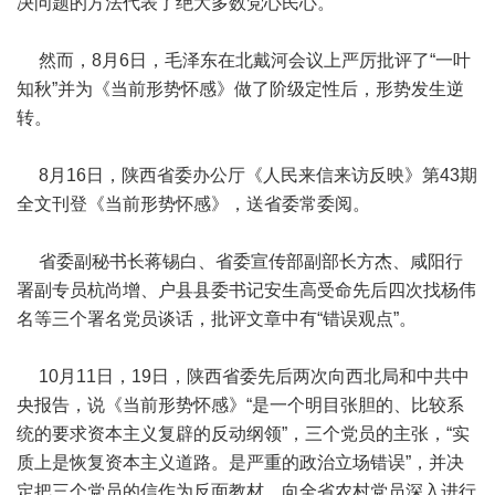
决问题的方法代表了绝大多数党心民心。
然而，8月6日，毛泽东在北戴河会议上严厉批评了“一叶
知秋”并为《当前形势怀感》做了阶级定性后，形势发生逆
转。
8月16日，陕西省委办公厅《人民来信来访反映》第43期
全文刊登《当前形势怀感》，送省委常委阅。
省委副秘书长蒋锡白、省委宣传部副部长方杰、咸阳行
署副专员杭尚增、户县县委书记安生高受命先后四次找杨伟
名等三个署名党员谈话，批评文章中有“错误观点”。
10月11日，19日，陕西省委先后两次向西北局和中共中
央报告，说《当前形势怀感》“是一个明目张胆的、比较系
统的要求资本主义复辟的反动纲领”，三个党员的主张，“实
质上是恢复资本主义道路。是严重的政治立场错误”，并决
定把三个党员的信作为反面教材，向全省农村党员深入进行