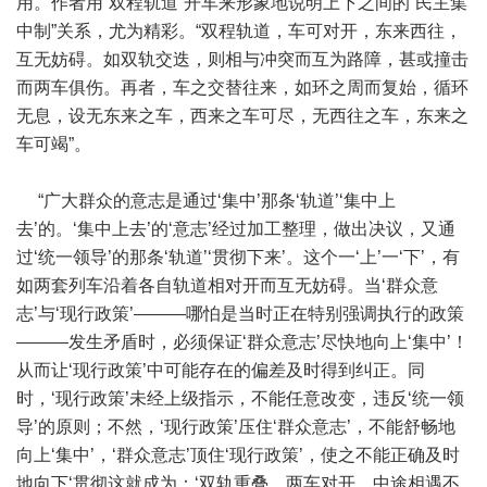
用。作者用“双程轨道”开车来形象地说明上下之间的“民主集
中制”关系，尤为精彩。“双程轨道，车可对开，东来西往，
互无妨碍。如双轨交迭，则相与冲突而互为路障，甚或撞击
而两车俱伤。再者，车之交替往来，如环之周而复始，循环
无息，设无东来之车，西来之车可尽，无西往之车，东来之
车可竭”。
“广大群众的意志是通过‘集中’那条‘轨道’‘集中上
去’的。‘集中上去’的‘意志’经过加工整理，做出决议，又通
过‘统一领导’的那条‘轨道’‘贯彻下来’。这个一‘上’一‘下’，有
如两套列车沿着各自轨道相对开而互无妨碍。当‘群众意
志’与‘现行政策’———哪怕是当时正在特别强调执行的政策
———发生矛盾时，必须保证‘群众意志’尽快地向上‘集中’！
从而让‘现行政策’中可能存在的偏差及时得到纠正。同
时，‘现行政策’未经上级指示，不能任意改变，违反‘统一领
导’的原则；不然，‘现行政策’压住‘群众意志’，不能舒畅地
向上‘集中’，‘群众意志’顶住‘现行政策’，使之不能正确及时
地向下‘贯彻这就成为：‘双轨重叠，两车对开，中途相遇不