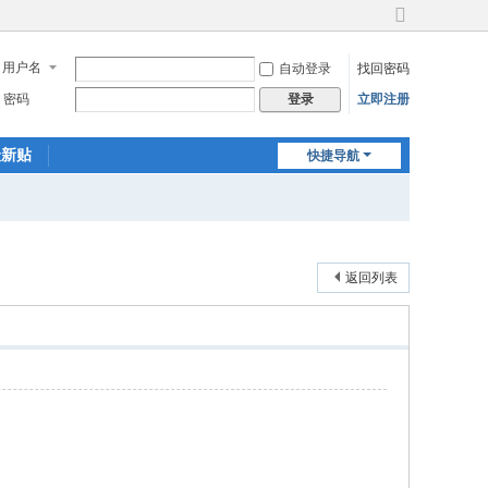
切
换
用户名
自动登录
找回密码
到
宽
密码
立即注册
登录
版
最新贴
快捷导航
返回列表