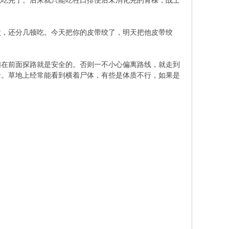
就吃完了。后来就只能吃牲口排便后未消化完的青稞，战士
煮，还分几顿吃。今天把你的皮带绞了，明天把他皮带绞
们在前面探路就是安全的。否则一不小心偏离路线，就走到
命。草地上经常能看到横着尸体，有些是体质不行，如果是