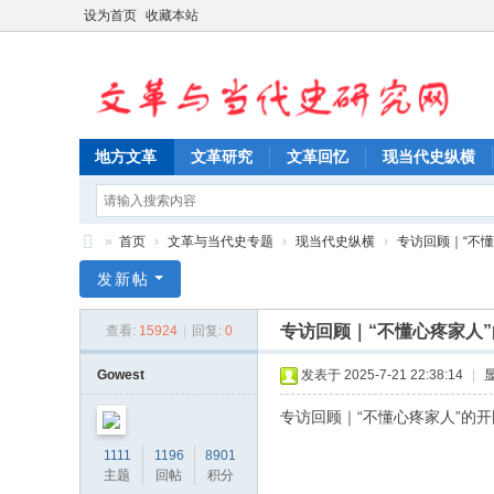
设为首页
收藏本站
地方文革
文革研究
文革回忆
现当代史纵横
»
首页
›
文革与当代史专题
›
现当代史纵横
›
专访回顾｜“不懂
文
发新帖
革
专访回顾｜“不懂心疼家人
查看:
15924
|
回复:
0
与
当
Gowest
发表于 2025-7-21 22:38:14
|
代
专访回顾｜“不懂心疼家人”的
史
1111
1196
8901
研
主题
回帖
积分