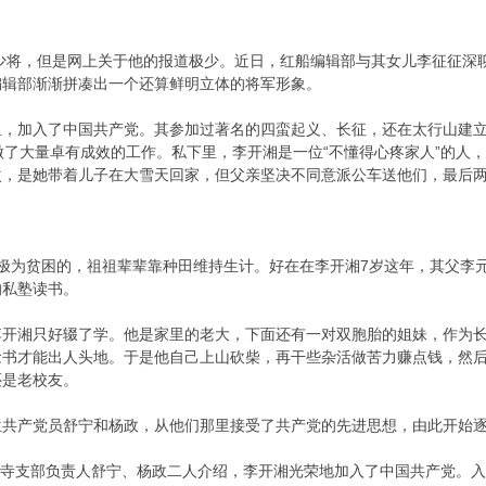
日
国少将，但是网上关于他的报道极少。近日，红船编辑部与其女儿李征征
编辑部渐渐拼凑出一个还算鲜明立体的将军形象。
里，加入了中国共产党。其参加过著名的四蛮起义、长征，还在太行山建
做了大量卓有成效的工作。私下里，李开湘是一位“不懂得心疼家人”的人
次，是她带着儿子在大雪天回家，但父亲坚决不同意派公车送他们，最后
极为贫困的，祖祖辈辈靠种田维持生计。好在在李开湘7岁这年，其父李
的私塾读书。
李开湘只好辍了学。他是家里的老大，下面还有一对双胞胎的姐妹，作为
念书才能出人头地。于是他自己上山砍柴，再干些杂活做苦力赚点钱，然
还是老校友。
位共产党员舒宁和杨政，从他们那里接受了共产党的先进思想，由此开始
三川寺支部负责人舒宁、杨政二人介绍，李开湘光荣地加入了中国共产党。