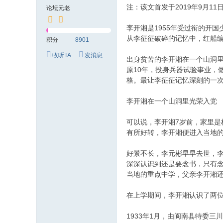
究
注：该文首发于2019年9月11
论坛元老
网
李开湘是1955年受过衔的开
从李征征破碎的记忆中，红船
积分
8901
收听TA
发消息
出身贫苦的李开湘在一个山洞
原10年，投身兵器试验事业，
格。最让李征征记忆深刻的一
李开湘在一个山洞里光荣入党
可以说，李开湘7岁前，家里是
有所好转，李开湘便进入当地
好景不长，李元彬早早去世，
深深认识到还是要念书，只有
当地的重点中学，父亲李开湘
在上学期间，李开湘认识了两
1933年1月，由阆南县特委