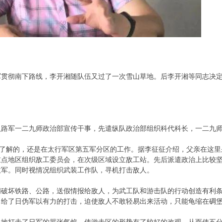
军贯彻南下路线，李开湘随队伍又过了一次雪山草地。后李开湘等同志决
八路军一二九师政治部宣传干事，先遣纵队政治部组织科代科长，一二九
最了解的，还是在太行军区第五军分区的工作。据李征征介绍，父亲在这
重点地区组织敌工委员会，在次级区域设立敌工站。先后派遣政治上比较
敌军。同时视情况组织武装工作队，寻机打击敌人。
间破坏铁路、公路，送假情报给敌人，为武工队和游击队的行动创造有利
，给了日伪军以有力的打击，迫使敌人不敢轻易出来活动，只能龟缩在碉