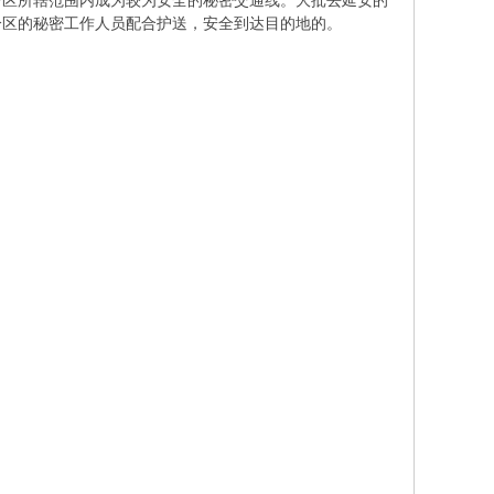
分区所辖范围内成为较为安全的秘密交通线。大批去延安的
分区的秘密工作人员配合护送，安全到达目的地的。