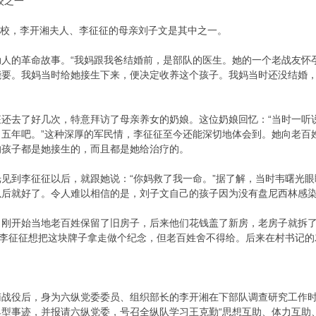
校之一
女中校，李开湘夫人、李征征的母亲刘子文是其中之一。
动人的革命故事。“我妈跟我爸结婚前，是部队的医生。她的一个老战友怀
能要。我妈当时给她接生下来，便决定收养这个孩子。我妈当时还没结婚
征还去了好几次，特意拜访了母亲养女的奶娘。这位奶娘回忆：“当时一听
了五年吧。”这种深厚的军民情，李征征至今还能深切地体会到。她向老百
的孩子都是她接生的，而且都是她给治疗的。
见到李征征以后，就跟她说：“你妈救了我一命。”据了解，当时韦曙光
以后就好了。令人难以相信的是，刘子文自己的孩子因为没有盘尼西林感
刚开始当地老百姓保留了旧房子，后来他们花钱盖了新房，老房子就拆了
。李征征想把这块牌子拿走做个纪念，但老百姓舍不得给。后来在村书记的
野鄄南战役后，身为六纵党委委员、组织部长的李开湘在下部队调查研究工作
型事迹，并报请六纵党委，号召全纵队学习王克勤“思想互助、体力互助