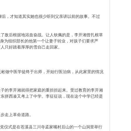
深聊后，才知道其实她也很少听到父亲讲以前的故事。不过
立了敌后根据地浴血奋战。让人钦佩的是，李开湘曾扎根草
，身为组织部长的他第一个让妻子转业，对孩子们要求严
两人只好踏着厚厚的雪自己走回家。
元彬做中医学徒终于出师，开始行医治病，从此家里的情况
长子的李开湘就得把家庭的重担担起来。受过教育的李开湘
后东拼西凑又考上了中学。李征征说，现在这个中学已经是
逐步走上革命道路。
入党仪式是在苍溪县三川寺孟家嘴村后山的一个山洞里举行