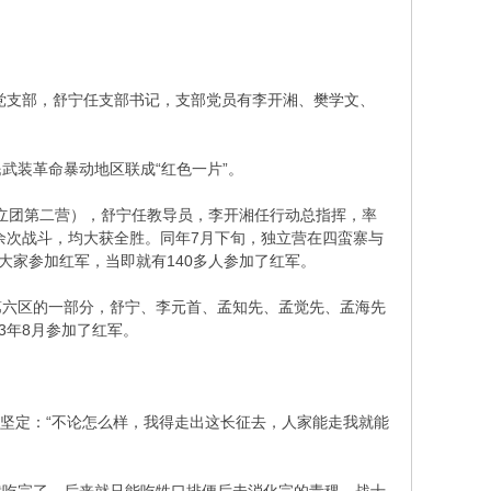
川党支部，舒宁任支部书记，支部党员有李开湘、樊学文、
武装革命暴动地区联成“红色一片”。
石独立团第二营），舒宁任教导员，李开湘任行动总指挥，率
0余次战斗，均大获全胜。同年7月下旬，独立营在四蛮寨与
大家参加红军，当即就有140多人参加了红军。
第六区的一部分，舒宁、李元首、孟知先、孟觉先、孟海先
3年8月参加了红军。
很坚定：“不论怎么样，我得走出这长征去，人家能走我就能