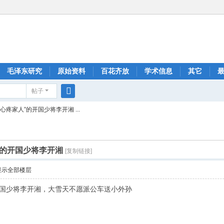
毛泽东研究
原始资料
百花齐放
学术信息
其它
帖子
搜
心疼家人”的开国少将李开湘 ...
索
”的开国少将李开湘
[复制链接]
显示全部楼层
开国少将李开湘，大雪天不愿派公车送小外孙