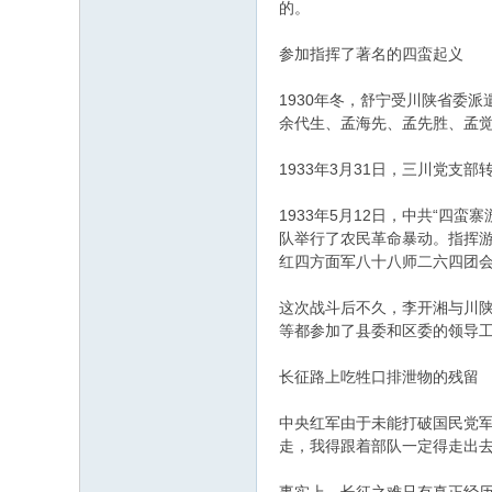
的。
参加指挥了著名的四蛮起义
1930年冬，舒宁受川陕省委
余代生、孟海先、孟先胜、孟
1933年3月31日，三川党
1933年5月12日，中共“
队举行了农民革命暴动。指挥游
红四方面军八十八师二六四团会
这次战斗后不久，李开湘与川
等都参加了县委和区委的领导工
长征路上吃牲口排泄物的残留
中央红军由于未能打破国民党军
走，我得跟着部队一定得走出去