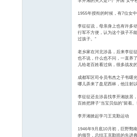
李开湘的夫人是7个“开国”女中
1955年授衔的时候，有7位
李征征说，母亲身上也有许多
行军不方便，认为这个孩子不
过孩子。”
老乡家在河北涉县，后来李征
也不说，什么也不问，一直养
儿给老百姓看过病，很多战友
成都军区司令员韦杰之子韦曙光
哪儿弄来了盘尼西林，他注射
李征征还去涉县找李开湘故居，
百姓把牌子“当宝贝似的”留着
李开湘掀起学习王克勤运动
1946年9月底10月初，巨
的领导，总结王克勤班的先进典