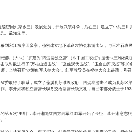
派遣秘密回到家乡三川发展党员，开展武装斗争，后在三川建立了中共三
觉先、孟知先等。
支部转移到宋江东岸四蛮寨，秘密建立地下革命农协会和游击队，与三堆石农民
四蛮寨游击队（大队）”扩建为“四蛮寨独立营”（即中国工农红军游击队三堆
击队对敌进行了“万桂山追击战”、“蚕丝观伏击战”、“玉台山歼灭战”等1
师，当地召开“欢迎红军庆捷大会”。红军教导员在祝捷大会上讲话，号召
陕省委取得了联系，成立了苍溪县苏维埃政府，四蛮寨游击区成为县苏区
作。李开湘将独立营营长职务交给副营长钱文礼，自己带部分战士于193
的第五次“围剿”，李开湘随红四方面军红31军开始了长征。李开湘意志
。”