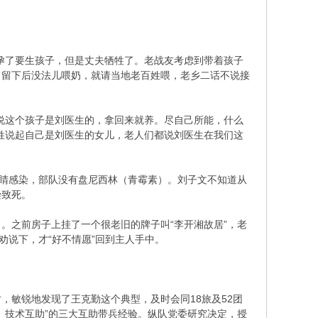
孕了要生孩子，但是丈夫牺牲了。老战友考虑到带着孩子
，留下后没法儿喂奶，就请当地老百姓喂，老乡二话不说接
说这个孩子是刘医生的，拿回来就养。尽自己所能，什么
姓说起自己是刘医生的女儿，老人们都说刘医生在我们这
眼睛感染，部队没有盘尼西林（青霉素）。刘子文不知道从
染致死。
。之前房子上挂了一个很老旧的牌子叫“李开湘故居”，老
劝说下，才“好不情愿”回到主人手中。
时，敏锐地发现了王克勤这个典型，及时会同18旅及52团
、技术互助”的三大互助带兵经验。纵队党委研究决定，授