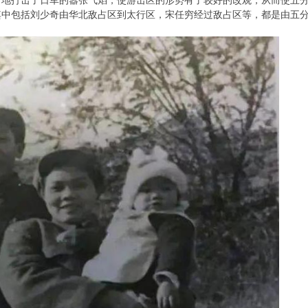
力地打击了日军的嚣张气焰，使游击区的形势有了较好的改观，从而使五
其中包括刘少奇由华北敌占区到太行区，宋任穷经过敌占区等，都是由五