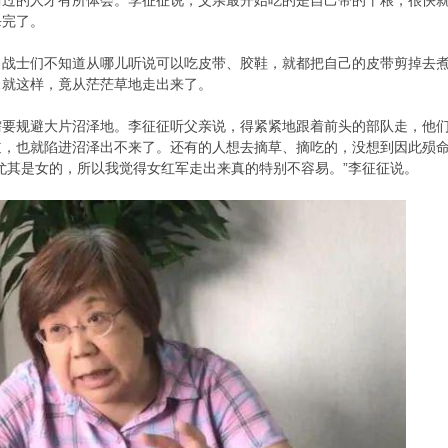
历过的人才有所体会。李征征说，父亲最开始吃的是自己带的干粮，很快
杀完了。
？战士们不知道从哪儿听说可以吃皮带、胶鞋，就都把自己的皮带剪掉去
…就这样，竟从茫茫草地走出来了。
需要规避大片沼泽地。李征征听父亲说，得紧紧地跟着前头的部队走，他
道，也就陷进沼泽出不来了。还有的人想去摘草、摘吃的，没想到因此殒
尤其是女的，所以我觉得女红军走出来真的特别不容易。”李征征说。