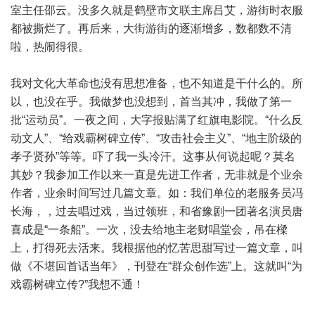
室主任邵云。没多久就是鹤壁市文联主席吕艾，游街时衣服
都被撕烂了。再后来，大街游街的逐渐增多，数都数不清
啦，热闹得很。
我对文化大革命也没有思想准备，也不知道是干什么的。所
以，也没在乎。我做梦也没想到，首当其冲，我做了第一
批“运动员”。一夜之间，大字报贴满了红旗电影院。“什么反
动文人”、“给戏霸树碑立传”、“攻击社会主义”、“地主阶级的
孝子贤孙”等等。吓了我一头冷汗。这事从何说起呢？莫名
其妙？我参加工作以来一直是先进工作者，无非就是个业余
作者，业余时间写过几篇文章。如：我们单位的老服务员冯
长海，，过去唱过戏，当过领班，和省豫剧一团著名演员唐
喜成是“一条船”。一次，没去给地主老财唱堂会，吊在樑
上，打得死去活来。我根据他的忆苦思甜写过一篇文章，叫
做《不堪回首话当年》，刊登在“群众创作选”上。这就叫“为
戏霸树碑立传?”我想不通！