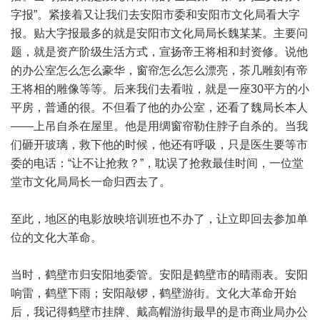
字报”。紧接着又让我们去安阳市委和安阳市文化局看大字
报。贴大字报最多的就是安阳市文化局局长魏某某。主要问
题，就是资产阶级生活方式，宣扬帝王将相和封资修。说他
的办公室怎么怎么豪华，窗帘怎么怎么漂亮，茶几雕刻有帝
王将相的雕像等等。后来我们去看啦，就是一座30平方的小
平房，普通的很。不但看了他的办公室，还看了魏局长本人
——上吊自杀在屋里。他是用绸窗帘勒住脖子自杀的。当我
们砸开玻璃，救下他的时候，他还有呼吸，只是医生要等市
委的电话：“让不让抢救？”，耽误了抢救最佳时间，一位堂
堂市文化局局长一命归西去了。
至此，地区的电影放映培训班也不办了，让立即回去参加单
位的文化大革命。
当时，鹤壁市归安阳地委管。安阳是鹤壁市的晴雨表。安阳
响雷，鹤壁下雨；安阳敲锣，鹤壁游街。文化大革命开始
后，我记得鹤壁市挂牌、戴高帽游街最早的是市商业局办公