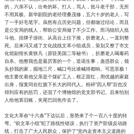
的，六亲不认，出奇的坏。打人，骂人，批斗老干部，无所
不用其极。新华剧院的老经理桑茂修，五六十岁的老人，写
了一手好毛笔字。虽然有点历史问题，但都做过结论，而且
是公安局的线人，帮助公安局做了不少工作。而冯组织人批
斗他、挂牌子游街、从高台上往下推，折磨老人，一直到整
死。后来冯又成了文化战线文革小组成员，策划又整了市文
化馆副馆长黄轶凡（原驻美国二等秘书），折磨老人喝毒药
自杀。他整我也是最厉害的一个，造谣生事，蛊惑群众，领
头抄我的家，掘地三尺，喊口号比谁喊得都响。可恶至极！
他主要仗着他父亲是个煤矿工人，根正苗红，用优越的家庭
出身，报复同在红旗下长大的同代人。粉碎“四人帮”后也没
得到应有的惩罚，还混了个博物馆的党支部书记。后来怕别
人给他算旧账，夹尾巴回焦作去了。
文化大革命“十六条”下达以后，形势来了个一百八十度的转
弯。“前文革小组”犯了路线性错误，执行了资产阶级反动路
线，打击了广大人民群众，保护了“党内走资本主义道路的