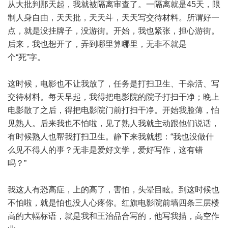
从大批判那天起，我就被隔离审查了。一隔离就是45天，限
制人身自由，天天批，天天斗，天天写交待材料。所谓好一
点，就是没挂牌子，没游街。开始，我也紧张，担心游街。
后来，我也想开了，弄到哪里算哪里，无非不就是
个“死”字。
这时候，电影也不让我放了，任务是打扫卫生、干杂活、写
交待材料。每天早起，我得把电影院的院子打扫干净；晚上
电影散了之后，得把电影院门前打扫干净。开始我脸薄，怕
见熟人。后来我也不怕啦，见了熟人我就主动跟他们说话，
有时候熟人也帮我打扫卫生。静下来我就想：“我也没做什
么见不得人的事？无非是爱好文学，爱好写作，这有错
吗？”
我这人有恐高症，上的高了，害怕，头晕目眩。到这时候也
不怕啦，就是怕也没人心疼你。红旗电影院前墙四条三层楼
高的大幅标语，就是我和王治品合写的，他写我描，高空作