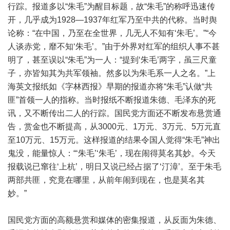
行踪。报道多以“朱毛”为醒目标题，故“朱毛”的称呼迅速传
开，几乎成为1928—1937年红军乃至中共的代称。当时舆
论称：“在中国，乃至在全世界，几无人不知有‘朱毛’。”“今
人谈赤党，靡不知‘朱毛’。”由于外界对红军的组织人事不甚
明了，甚至误以“朱毛”为一人：“提到‘朱毛’两字，虽三尺童
子，亦皆知其为共军领袖。然多以为朱毛系一人之名。”上
海英文报纸如《字林西报》早期的报道亦将“朱毛”认做“共
匪”首领一人的指称。当时报纸不断报道朱德、毛泽东的死
讯，又不断传出二人的行踪。国民党方面还不断发布悬赏通
告，赏金也不断提高，从3000元、1万元、3万元、5万元直
至10万元、15万元。这样报道的结果令国人觉得“朱毛”神出
鬼没，能量惊人：“‘朱毛’‘朱毛’，现在闹得莫名其妙。今天
报载说已窜往‘上杭’，明日又说已经占据了‘汀漳’。至于朱毛
两部共匪，究竟在哪里，从前年闹到现在，也是莫名其
妙。”
国民党方面的高额悬赏和媒体的密集报道，从反面为朱德、