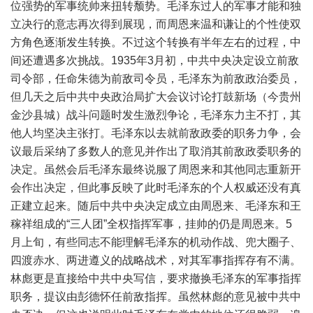
位强势的军事统帅来扭转颓势。毛泽东过人的军事才能和独
立决行的意志再次得到展现，而周恩来温和谦让的个性使双
方角色逐渐发生转换。不过这个转换有半年左右的过程，中
间还遭遇多次挑战。1935年3月初，中共中央决定设立前敌
司令部，任命朱德为前敌司令员，毛泽东为前敌政治委员，
但几天之后中共中央政治局扩大会议讨论打鼓新场（今贵州
金沙县城）战斗问题时发生激烈争论，毛泽东力主不打，其
他人均坚决主张打。毛泽东以去就前敌政委的职务力争，会
议最后采纳了多数人的意见并作出了取消其前敌政委职务的
决定。虽然会后毛泽东最终说服了周恩来和其他同志重新开
会作出决定，但此事反映了此时毛泽东的个人权威还没有真
正建立起来。随后中共中央决定成立由周恩来、毛泽东和王
稼祥组成的“三人团”全权指挥军事，挂帅的仍是周恩来。5
月上旬，有些同志不能理解毛泽东的机动作战、兜大圈子、
四渡赤水、两进遵义的战略战术，对其军事指挥存有不满。
林彪更是直接给中共中央写信，要求撤换毛泽东的军事指挥
职务，提议由彭德怀任前敌指挥。虽然林彪的意见被中共中