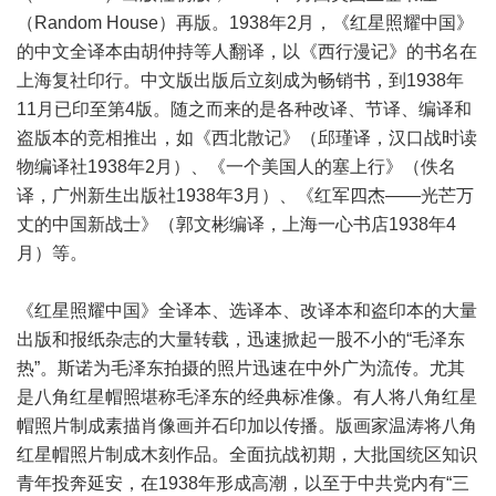
（Random House）再版。1938年2月，《红星照耀中国》
的中文全译本由胡仲持等人翻译，以《西行漫记》的书名在
上海复社印行。中文版出版后立刻成为畅销书，到1938年
11月已印至第4版。随之而来的是各种改译、节译、编译和
盗版本的竞相推出，如《西北散记》（邱瑾译，汉口战时读
物编译社1938年2月）、《一个美国人的塞上行》（佚名
译，广州新生出版社1938年3月）、《红军四杰——光芒万
丈的中国新战士》（郭文彬编译，上海一心书店1938年4
月）等。
《红星照耀中国》全译本、选译本、改译本和盗印本的大量
出版和报纸杂志的大量转载，迅速掀起一股不小的“毛泽东
热”。斯诺为毛泽东拍摄的照片迅速在中外广为流传。尤其
是八角红星帽照堪称毛泽东的经典标准像。有人将八角红星
帽照片制成素描肖像画并石印加以传播。版画家温涛将八角
红星帽照片制成木刻作品。全面抗战初期，大批国统区知识
青年投奔延安，在1938年形成高潮，以至于中共党内有“三