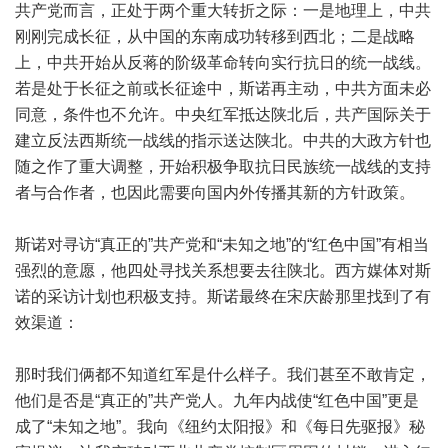
共产党而言，正处于两个重大转折之际：一是地理上，中共
刚刚完成长征，从中国的东南成功转移到西北；二是战略
上，中共开始从反蒋的阶级革命转向实行抗日的统一战线。
若是处于长征之前或长征途中，斯诺再主动，中共方面未必
同意，条件也不允许。中央红军抵达陕北后，共产国际关于
建立反法西斯统一战线的指示送达陕北。中共的大政方针也
随之作了重大调整，开始积极争取抗日民族统一战线的支持
者与合作者，也因此需要向国内外传播其新的方针政策。
斯诺对寻访“真正的”共产党和“未知之地”的“红色中国”有相当
强烈的意愿，他四处寻找关系想要去往陕北。西方媒体对斯
诺的采访计划也积极支持。斯诺最终在宋庆龄那里找到了有
效渠道：
那时我们俩都不知道红军是什么样子。我们甚至不敢肯定，
他们是否是“真正的”共产党人。九年内战使“红色中国”更是
成了“未知之地”。我向《纽约太阳报》和《每日先驱报》秘