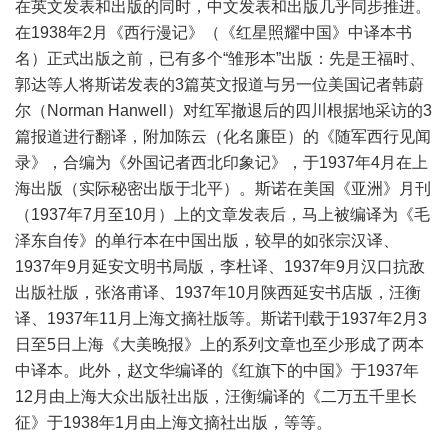
在英文发表和出版的同时，中文发表和出版几乎同步推进。
在1938年2月《西行漫记》（《红星照耀中国》中译本书
名）正式出版之前，已有多个“雏形本”出版：先是王福时、
郭达等人将斯诺发表的3篇英文报道与另一位美国记者韩蔚
尔（Norman Hanwell）对红军撤退后的四川根据地采访的3
篇报道进行翻译，附加陈云（化名廉臣）的《随军西行见闻
录》，合编为《外国记者西北印象记》，于1937年4月在上
海出版（实际秘密出版于北平）。斯诺在美国《亚洲》月刊
（1937年7月至10月）上的文章发表后，马上被编译为《毛
泽东自传》的单行本在中国出版，较早的如张宗汉译、
1937年9月延安文明书局版，李杜译、1937年9月汉口抗敌
出版社版，张洛甫译、1937年10月陕西延安书店版，汪衡
译、1937年11月上海文摘社版等。斯诺刊载于1937年2月3
日至5日上海《大美晚报》上的系列文章也至少形成了两本
中译本。此外，赵文华编译的《红旗下的中国》于1937年
12月由上海大众出版社出版，汪衡编译的《二万五千里长
征》于1938年1月由上海文摘社出版，等等。