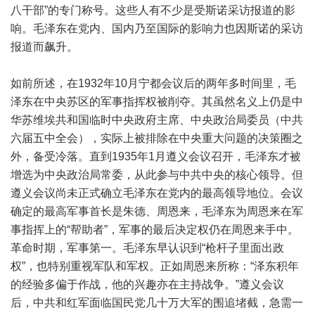
八干部”的专门称号。这些人有不少是受斯诺采访报道的影
响。毛泽东在党内、国内乃至国际的影响力也因斯诺的采访
报道而飙升。
如前所述，在1932年10月宁都会议后的两年多时间里，毛
泽东在中央苏区的军事指挥权被削夺。其虽然名义上仍是中
华苏维埃共和国临时中央政府主席、中央政治局委员（中共
六届五中全会），实际上被排除在中央重大问题的决策圈之
外，备受冷落。直到1935年1月遵义会议召开，毛泽东才被
增选为中央政治局常委，从此参与中共中央的核心领导。但
遵义会议尚未正式确立毛泽东在党内的最高领导地位。会议
确定的最高军事首长是朱德、周恩来，毛泽东为周恩来在军
事指挥上的“帮助者”，军事的最后决定权仍在周恩来手中。
革命时期，军事第一。毛泽东早认识到“枪杆子里面出政
权”，也特别重视军队和军权。正如周恩来所称：“泽东积年
的经验多偏于作战，他的兴趣亦在主持战争。”遵义会议
后，中共和红军面临国民党几十万大军的围追堵截，急需一