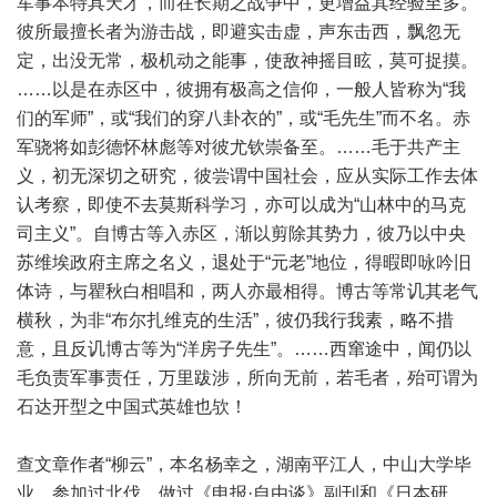
军事本特具天才，而在长期之战争中，更增益其经验至多。
彼所最擅长者为游击战，即避实击虚，声东击西，飘忽无
定，出没无常，极机动之能事，使敌神摇目眩，莫可捉摸。
……以是在赤区中，彼拥有极高之信仰，一般人皆称为“我
们的军师”，或“我们的穿八卦衣的”，或“毛先生”而不名。赤
军骁将如彭德怀林彪等对彼尤钦崇备至。……毛于共产主
义，初无深切之研究，彼尝谓中国社会，应从实际工作去体
认考察，即使不去莫斯科学习，亦可以成为“山林中的马克
司主义”。自博古等入赤区，渐以剪除其势力，彼乃以中央
苏维埃政府主席之名义，退处于“元老”地位，得暇即咏吟旧
体诗，与瞿秋白相唱和，两人亦最相得。博古等常讥其老气
横秋，为非“布尔扎维克的生活”，彼仍我行我素，略不措
意，且反讥博古等为“洋房子先生”。……西窜途中，闻仍以
毛负责军事责任，万里跋涉，所向无前，若毛者，殆可谓为
石达开型之中国式英雄也欤
！
查文章作者“柳云”，本名杨幸之，湖南平江人，中山大学毕
业，参加过北伐，做过《申报·自由谈》副刊和《日本研