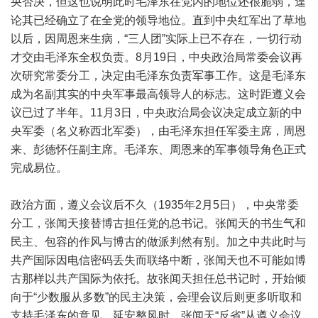
央否决，但这也说明此时毛泽东在党内的地位还很脆弱，遑
论其已经确立了在全党的领导地位。直到中央红军出了草地
以后，因周恩来生病，“三人团”实际上已不存在，一切行动
才交由毛泽东全权负责。8月19日，中央政治局常委会议再
次研究常委分工，决定由毛泽东负责军事工作。这是毛泽东
成为名副其实的中央军事最高领导人的标志。这时距遵义会
议已过了半年。11月3日，中央政治局会议决定成立新的中
央军委（名义称西北军委），由毛泽东担任军委主席，周恩
来、彭德怀任副主席。毛泽东、周恩来的军事领导角色正式
完成易位。
政治方面，遵义会议后不久（1935年2月5日），中央常委
分工，张闻天接替博古担任党的总书记。张闻天的书生气和
民主、包容的作风与博古的做派判然有别。加之中共此时与
共产国际因电信密码丢失而联络中断，张闻天也不可能如博
古那样以共产国际为依托。故张闻天担任总书记时，开始倾
向于“少数服从多数”的民主决策，会理会议后则更多听取和
支持毛泽东的意见。延安整风时，张闻天“反省”从遵义会议