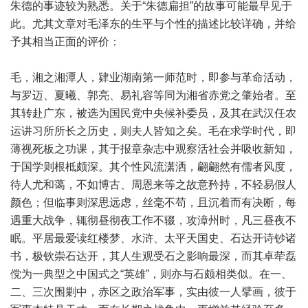
朱德的事迹较为熟悉。关于“朱德扁担”的故事可能最早见于
此。尤其文章对毛泽东的生平与个性的描述比较详确，并给
予其相当正面的评价：
毛，湘之湘潭人，肄业湖南第一师范时，即参与革命活动，
与罗迈、夏曦、郭亮、易礼容等同为湘省赤党之肇始者。至
其转赴广东，被选为国民党中央候补委员，及其在武汉任农
运讲习所所长之历史，则夫人皆知之矣。毛在求学时代，即
薄视死板之功课，其于报章杂志中观察活社会并吸收新知，
于国学则根柢颇深。其个性风流潇洒，翩翩然有儒者风度，
待人尤和蔼，不如博古、周恩来等之故意矜持，不轻易假人
颜色；但临事则深思远虑，丝毫不苟，且沉着而有决断，每
遇重大战争，辄彻昼彻夜工作不辍，攻漳州时，凡三昼夜不
眠。平居最爱读红楼梦、水浒、太平天国史、石达开诗钞诸
书，极钦崇石达开，其人生观受石之影响最深，而其卓荦磊
傥为一典型之中国式之“英雄”，则亦与石颇相类似。在一、
二、三次围剿中，赤区之政治军事，实由彼一人擘画，彼于