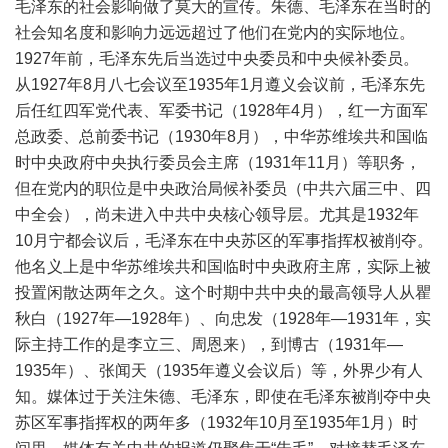
毛泽东的社会影响做了莫大的宣传。朱德、毛泽东在当时的
社会知名度和影响力远远超过了他们在党内的实际地位。
1927年前，毛泽东先后当选过中央委员和中央候补委员。
从1927年8月八七会议至1935年1月遵义会议前，毛泽东先
后任红四军党代表、军委书记（1928年4月），红一方面军
总政委、总前委书记（1930年8月），中华苏维埃共和国临
时中央政府中央执行委员会主席（1931年11月）等职务，
但在党内的职位是中央政治局候补委员（中共六届三中、四
中全会），尚未进入中共中央核心领导层。尤其是1932年
10月宁都会议后，毛泽东在中央苏区的军事指挥权被削夺。
他名义上是中华苏维埃共和国临时中央政府主席，实际上被
投置闲散达两年之久。这个时期中共中央的最高领导人从瞿
秋白（1927年—1928年）、向忠发（1928年—1931年，实
际主持工作的是李立三、周恩来），到博古（1931年—
1935年）、张闻天（1935年遵义会议后）等，外界少有人
知。媒体过于关注朱德、毛泽东，即使在毛泽东被削夺中央
苏区军事指挥权的两年多（1932年10月至1935年1月）时