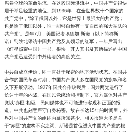
席卷全球的革命洪流。在这股国际洪流中，中国共产党很快
居于举足轻重的地位。到1936年，在全世界数十个国家的
共产党中，“除了俄国以外，它是世界上最强大的共产党；
也是除了俄国以外，唯一能够自称有一支自己的强大军队的
共产党”。是年7月，美国记者埃德加·斯诺（以下简称斯
诺）到陕北采访中国共产党及其领导的红军，一年后写出
《红星照耀中国》一书。很快，其人其书及其所描述的中国
共产党迅速受到中外读者的高度关注。
中共自成立伊始，即一直处于秘密的地下活动状态。在国共
合作的国民革命时期，中国共产党人多在国民党的旗帜和名
义下开展活动。1927年国共合作破裂后，国共两党进行了
长达十年的内战。在国民党统治和控制下，官方媒体对共产
党以“赤匪”相诬，民间媒体也不可能进行客观和正面的报
道。中共也刻意严守自身秘密。故在长达15年的时间里，外
界对中国共产党的组织内幕所知甚少。相关报道大多是关
于“赤匪”的虚构不实之词。斯诺是首位进入中国共产党的根