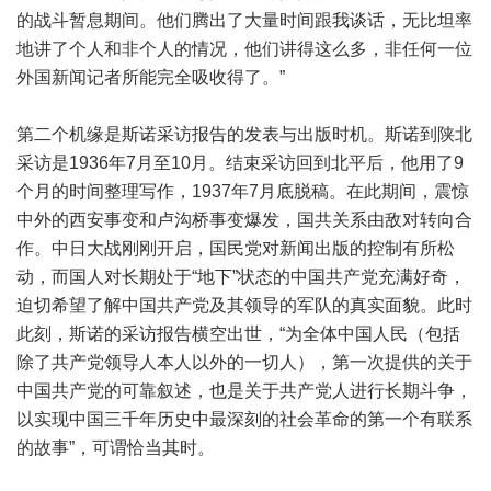
的战斗暂息期间。他们腾出了大量时间跟我谈话，无比坦率
地讲了个人和非个人的情况，他们讲得这么多，非任何一位
外国新闻记者所能完全吸收得了。”
第二个机缘是斯诺采访报告的发表与出版时机。斯诺到陕北
采访是1936年7月至10月。结束采访回到北平后，他用了9
个月的时间整理写作，1937年7月底脱稿。在此期间，震惊
中外的西安事变和卢沟桥事变爆发，国共关系由敌对转向合
作。中日大战刚刚开启，国民党对新闻出版的控制有所松
动，而国人对长期处于“地下”状态的中国共产党充满好奇，
迫切希望了解中国共产党及其领导的军队的真实面貌。此时
此刻，斯诺的采访报告横空出世，“为全体中国人民（包括
除了共产党领导人本人以外的一切人），第一次提供的关于
中国共产党的可靠叙述，也是关于共产党人进行长期斗争，
以实现中国三千年历史中最深刻的社会革命的第一个有联系
的故事”，可谓恰当其时。