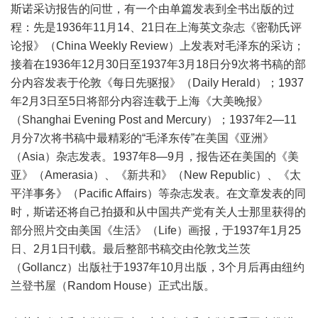
斯诺采访报告的问世，有一个由单篇发表到全书出版的过
程：先是1936年11月14、21日在上海英文杂志《密勒氏评
论报》（China Weekly Review）上发表对毛泽东的采访；
接着在1936年12月30日至1937年3月18日分9次将书稿的部
分内容发表于伦敦《每日先驱报》（Daily Herald）；1937
年2月3日至5日将部分内容连载于上海《大美晚报》
（Shanghai Evening Post and Mercury）；1937年2—11
月分7次将书稿中最精彩的“毛泽东传”在美国《亚洲》
（Asia）杂志发表。1937年8—9月，报告还在美国的《美
亚》（Amerasia）、《新共和》（New Republic）、《太
平洋事务》（Pacific Affairs）等杂志发表。在文章发表的同
时，斯诺还将自己拍摄和从中国共产党有关人士那里获得的
部分照片交由美国《生活》（Life）画报，于1937年1月25
日、2月1日刊载。最后整部书稿交由伦敦戈兰茨
（Gollancz）出版社于1937年10月出版，3个月后再由纽约
兰登书屋（Random House）正式出版。