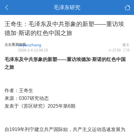
毛泽东研究
王奇生：毛泽东及中共形象的新塑——重访埃
德加·斯诺的红色中国之旅
点击重新加载
boyaozhang
楼主
2026-1-4 12:09:15
2720
0
毛泽东及中共形象的新塑——重访埃德加·斯诺的红色中国
之旅
作者：王奇生
来源：0307研究动态
发表于《苏区研究》2025年第6期
自1919年列宁建立共产国际始，共产主义运动迅速发展为