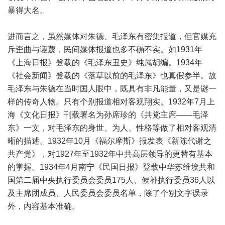
暴得大名。
进而言之，虽然媒体对朱德、毛泽东有密集报道，但官媒充
斥歪曲与诬蔑，民间媒体报道也多不确不实。如1931年
《上海日报》登载的《毛泽东丑史》纯属胡编。1934年
《社会新闻》登载的《落草以前的毛泽东》也真假参半。故
毛泽东与朱德在当时国人眼中，既具有非凡能量，又是谜一
样的传奇人物。只有个别报道相对客观翔实。1932年7月上
海《文化日报》刊载署名为孙席珍的《共党主席——毛泽
东》一文，对毛泽东的身世、为人、性格等做了相对客观清
晰的描述。1932年10月《福尔摩斯》报发表《新陈代谢之
共产党》，对1927年至1932年中共高层领导的更替有基本
的掌握。1934年4月南宁《民国日报》登载中华苏维埃共和
国第二届中央执行委员会委员175人、候补执行委员36人以
及主席团成员、人民委员会委员名单，除了个别文字误录
外，内容基本准确。