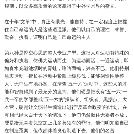
煌期，以众多高质量的论著赢得了中外学术界的赞誉。
在十年“文革”中，真正有眼光、能自持，在一定程度上把握
住自己命运的人是这些逍遥派。他们以自己的理性、睿智、
勤奋、执着，证明自己是自己命运的主人！
第八种是挖空心思的整人专业户型。这批人对运动有特殊的
偏好和执着，仿佛为运动而生，为运动而活，一遇运动，即
如春水充溢池塘时的青蛙，咯咯而鸣，兴奋不已。他们特别
热衷运动，擅长在运动中紧跟上级步伐，能够创造性地整
人，无中生有地办案。在清查“五一六”运动中，这些人的才
能和智慧得到了最充分的发挥。他们硬是把没有“五一六”一
兵一卒的学部整成“五一六的”操纵者、组织者、黑据点、大
本营，硬是让文弱书生编造出进行“反革命政变”的计划。在
真相已经大白于天下的情况下，他们仍然揪住无辜者不放，
硬是给无辜者凭空加上几多莫须有的罪行。他们明知道自己
在制造冤案，但依然昧着良心制造下去。他们的名言