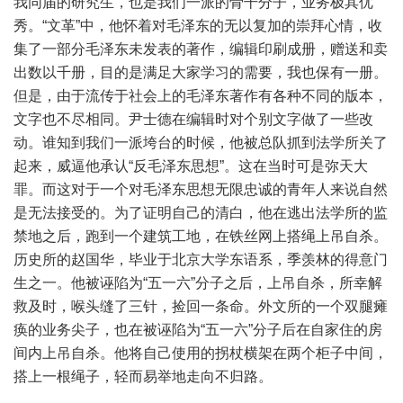
我同届的研究生，也是我们一派的骨干分子，业务极其优
秀。“文革”中，他怀着对毛泽东的无以复加的崇拜心情，收
集了一部分毛泽东未发表的著作，编辑印刷成册，赠送和卖
出数以千册，目的是满足大家学习的需要，我也保有一册。
但是，由于流传于社会上的毛泽东著作有各种不同的版本，
文字也不尽相同。尹士德在编辑时对个别文字做了一些改
动。谁知到我们一派垮台的时候，他被总队抓到法学所关了
起来，威逼他承认“反毛泽东思想”。这在当时可是弥天大
罪。而这对于一个对毛泽东思想无限忠诚的青年人来说自然
是无法接受的。为了证明自己的清白，他在逃出法学所的监
禁地之后，跑到一个建筑工地，在铁丝网上搭绳上吊自杀。
历史所的赵国华，毕业于北京大学东语系，季羡林的得意门
生之一。他被诬陷为“五一六”分子之后，上吊自杀，所幸解
救及时，喉头缝了三针，捡回一条命。外文所的一个双腿瘫
痪的业务尖子，也在被诬陷为“五一六”分子后在自家住的房
间内上吊自杀。他将自己使用的拐杖横架在两个柜子中间，
搭上一根绳子，轻而易举地走向不归路。