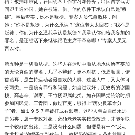
辑：被捕即叛徒，在国统区工作学习即特务，出国留学或访
问即里通外国，她在被逼、供、信的条件下承认自己是“叛
徒”。事后查实，她不是叛徒。专案人员气急败坏，问
她：“你不是叛徒，为什么承认？”这位老太太回答：“我不是
叛徒，你们为什么逼我承认是叛徒？我承认你们给我妄加的
罪名，是还想活下来继续跟毛主席干革命哪！”专案人员无
言以对。
第五种是一切顺从型。这些人在运动中顺从地承认所有妄加
的无论真假的罪名，几乎不辩解，更不对抗，低眉顺眼，俯
首贴耳，是主持运动者最喜欢的人群。这些人中，又大体可
分两类。一是确有罪行和问题，如当过汉奸，历史所的谢国
桢、高志辛、谢家、王竹楼即属此类。如在国民党统治时期
参加国民党、三青团，做过官吏，够得上“历史反革命分
子”者。如１９５７年被打成右派者。这些人明白自己永远
是另类，属于专政对象，必须老老实实接受改造，才能争取
一个较好的出路。二是没有什么问题，但硬是有一个“反动
学术权威”的帽子加到你头上，教授级的研究人员也就顺从