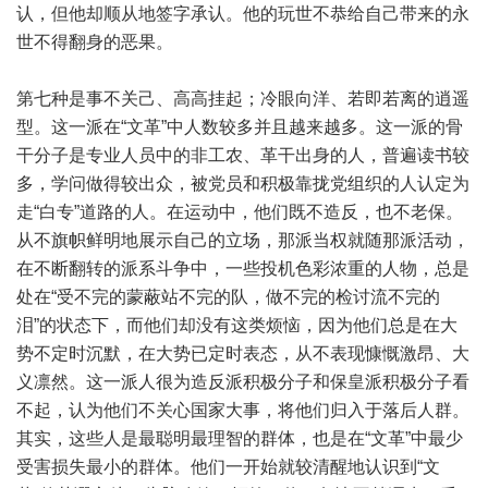
认，但他却顺从地签字承认。他的玩世不恭给自己带来的永
世不得翻身的恶果。
第七种是事不关己、高高挂起；冷眼向洋、若即若离的逍遥
型。这一派在“文革”中人数较多并且越来越多。这一派的骨
干分子是专业人员中的非工农、革干出身的人，普遍读书较
多，学问做得较出众，被党员和积极靠拢党组织的人认定为
走“白专”道路的人。在运动中，他们既不造反，也不老保。
从不旗帜鲜明地展示自己的立场，那派当权就随那派活动，
在不断翻转的派系斗争中，一些投机色彩浓重的人物，总是
处在“受不完的蒙蔽站不完的队，做不完的检讨流不完的
泪”的状态下，而他们却没有这类烦恼，因为他们总是在大
势不定时沉默，在大势已定时表态，从不表现慷慨激昂、大
义凛然。这一派人很为造反派积极分子和保皇派积极分子看
不起，认为他们不关心国家大事，将他们归入于落后人群。
其实，这些人是最聪明最理智的群体，也是在“文革”中最少
受害损失最小的群体。他们一开始就较清醒地认识到“文