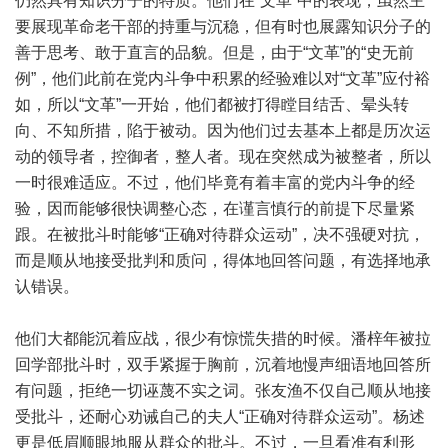
仍然具有知识分子的特质。他们在“文革”中的表现，虽然主
要展现革命老干部的持重与沉稳，但有时也展露知识分子的
善于思考、敢于直言的品貌。但是，由于“文革”的“史无前
例”，他们此前在党内斗争中积累的经验难以对“文革”应付裕
如，所以“文革”一开始，他们都被打得瞠目结舌、晕头转
向、不知所措，陷于被动。因为他们过去基本上都是历次运
动的领导者，控御者，整人者。现在突然成为被整者，所以
一时很难适应。不过，他们毕竟有着丰富的党内斗争的经
验，因而能够很快调整心态，在谨言慎行的前提下尽量紧
跟。在被批斗时能够“正确对待群众运动”，决不强硬对抗，
而是顺从地接受批判和质问，得体地回答问题，有选择地承
认错误。
他们大都能沉着应战，很少有惊慌失措的时候。潘梓年被拉
回学部批斗时，双手紧握于胸前，沉着地慢声细语地回答所
有问题，拒绝一切诬蔑不实之词。张友渔不仅自己顺从地接
受批斗，还耐心劝诫自己的夫人“正确对待群众运动”。杨述
更是低眉顺眼地服从群众的批斗。不过，一旦看准有利形