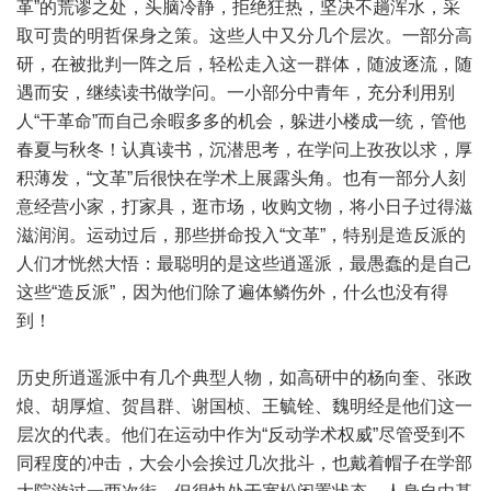
革”的荒谬之处，头脑冷静，拒绝狂热，坚决不趟浑水，采
取可贵的明哲保身之策。这些人中又分几个层次。一部分高
研，在被批判一阵之后，轻松走入这一群体，随波逐流，随
遇而安，继续读书做学问。一小部分中青年，充分利用别
人“干革命”而自己余暇多多的机会，躲进小楼成一统，管他
春夏与秋冬！认真读书，沉潜思考，在学问上孜孜以求，厚
积薄发，“文革”后很快在学术上展露头角。也有一部分人刻
意经营小家，打家具，逛市场，收购文物，将小日子过得滋
滋润润。运动过后，那些拼命投入“文革”，特别是造反派的
人们才恍然大悟：最聪明的是这些逍遥派，最愚蠢的是自己
这些“造反派”，因为他们除了遍体鳞伤外，什么也没有得
到！
历史所逍遥派中有几个典型人物，如高研中的杨向奎、张政
烺、胡厚煊、贺昌群、谢国桢、王毓铨、魏明经是他们这一
层次的代表。他们在运动中作为“反动学术权威”尽管受到不
同程度的冲击，大会小会挨过几次批斗，也戴着帽子在学部