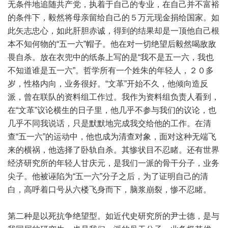
无条件地追随共产党，执着于自己的专业，在自己并不富裕
的条件下，毅然将母亲留给自己的５万元现金捐给国家。如
此矢志忠心，如此肝胆赤诚，得到的结果却是一顶他自己根
本不知何物的“五一六”帽子。他在对一切绝望后毅然喝敌敌
畏自杀。放在衣兜中的纸条上写的是“我不是五一六，我也
不知道谁是五一六”。哲学所有一个姓朱的年轻人，２０多
岁，性格内向，业务很好。“文革”开始不久，他倾向造反
派，曾在联队的资料组工作过。我作为资料组负责人看到，
在“文革”议论横生的日子里，他几乎不参与我们的议论，也
几乎不同我说话，只是默默地完成我交给他的工作。在清
查“五一六”的运动中，他也成为清查对象，面对这种无端飞
来的横祸，他选择了卧轨自杀。其惨状目不忍睹。还有世界
经济研究所的年轻人甘庆元，是我们一派的骨干分子，业务
尖子。他被诬陷为“五一六”分子之后，为了证明自己的清
白，高呼着口号从六楼飞身而下，脑浆崩裂，惨不忍睹。
第二种是以死抗争绝望型。如近代史研究所的尹士德，是与