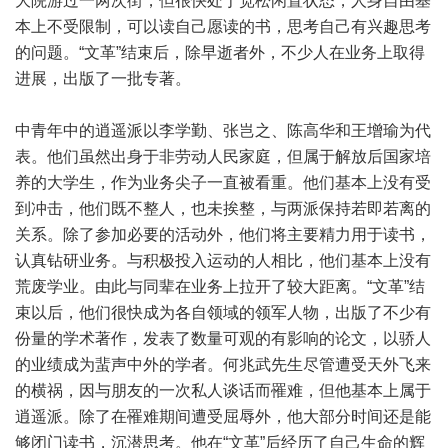
大院游过一两次街，但很快处于宽松闲置状态，人身自由基
本上不受限制，可以读自己愿读的书，思考自己有兴趣思考
的问题。“文革”结束后，除早逝者外，不少人在业务上取得
进展，出版了一批专著。
中青年中的逍遥派以李学勤、张岂之、陈高华和王增瑜为代
表。他们虽然出身于非劳动人民家庭，但属于解放后国家培
养的大学生，作为业务尖子一直被看重。他们基本上没有受
到冲击，他们既不整人，也未挨整，与两派保持若即若离的
关系。除了参加必要的活动外，他们将主要精力用于读书，
认真钻研业务。与积极投入运动的人相比，他们基本上没有
荒废学业。由此与同辈在业务上拉开了较大距离。“文革”结
束以后，他们很快成为各自领域的领军人物，出版了不少有
份量的学术著作，发表了数量可观的有影响的论文，以骄人
的业绩成为蜚声中外的学者。何兆武先生尽管遭受天外飞来
的横祸，因与朋友的一次私人谈话而罹难，但他基本上属于
逍遥派。除了在罹难期间遭受屈辱外，他大部分时间还是能
够闭门读书，沉潜思考。他在“文革”后经历了自己生命的辉