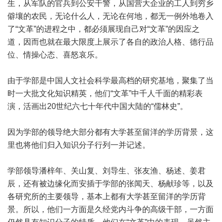
生，从军队的官兵到公安干警，从国营大企业的工人到穷乡
僻壤的农民，无论什么人，无论在何地，都无一例外地卷入
了“文革”的进程之中，都必须展现自己对“文革”的因应之
道，因而也就在最大限度上展示了各自的政治人格、德行品
位、情操心态、喜怒哀乐。
由于学部是中国人文社会科学最高档的研究基地，聚集了当
时一大批文化知识精英，他们“文革”中千人千面的精彩表
演，活画出20世纪六七十年代中国大陆的“儒林史”。
因为学部的领导绝大部分都有大学甚至留洋的学历背景，这
里也将他们归入知识分子行列一并记述。
学部领导潘梓年、关山复、刘导生、张友渔、杨述、姜君
辰，还有被边缘化而安插于学部的张闻天、杨献珍等，以及
各研究所的主要领导，基本上都有大学甚至留洋的学历背
景。所以，他们一方面是久经党内斗争的高级干部，一方面