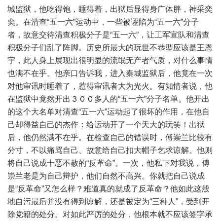
城监狱，他吃得饱，睡得着，出狱后显得身广体胖，神采奕
奕。在清查“五一六”运动中，一些被诬陷为“五一六”分子
者，故意交待清查积极分子是“五一六”，让工军宣队和清查
积极分子们乱了阵脚。历史所最大的玩世不恭型应该是王恩
宇，此人身上展现出很明显的流氓无产者气质，对什么事情
也满不在乎。他亲口告诉我，进入秦城监狱后，他竟在一次
对他审讯时睡着了，惹得审讯者大为光火。有知情者说，他
在监狱中竟然开出３００多人的“五一六”分子名单。他开出
的这个大名单对清查“五一六”运动起了很坏的作用，在他自
己却得益自己的杰作：给运动开了一个天大的玩笑！出狱
后，他仍然满不在乎。在检查自己的错误时，傅崇兰比较有
分寸，不以痛骂自己、故意给自己扣大帽子乞求谅解。他则
将自己说成十恶不赦的“反革命”。一次，他私下对我说，傅
崇兰老是为自己辩护，他们自然不高兴。你就把自己说成
是“反革命”又怎么样？难道真的就成了反革命？他如此这般
地自污最后并没有得到谅解，还是被定为“三种人”，受到开
除党籍的处分。对如此严厉的处分，他根本就不应该签字承