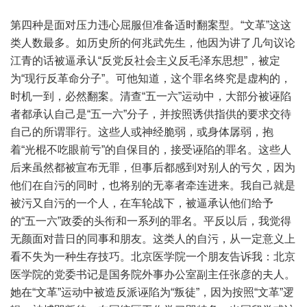
第四种是面对压力违心屈服但准备适时翻案型。“文革”这这
类人数最多。如历史所的何兆武先生，他因为讲了几句议论
江青的话被逼承认“反党反社会主义反毛泽东思想”，被定
为“现行反革命分子”。可他知道，这个罪名终究是虚构的，
时机一到，必然翻案。清查“五一六”运动中，大部分被诬陷
者都承认自己是“五一六”分子，并按照诱供指供的要求交待
自己的所谓罪行。这些人或神经脆弱，或身体孱弱，抱
着“光棍不吃眼前亏”的自保目的，接受诬陷的罪名。这些人
后来虽然都被宣布无罪，但事后都感到对别人的亏欠，因为
他们在自污的同时，也将别的无辜者牵连进来。我自己就是
被污又自污的一个人，在车轮战下，被逼承认他们给予
的“五一六”政委的头衔和一系列的罪名。平反以后，我觉得
无颜面对昔日的同事和朋友。这类人的自污，从一定意义上
看不失为一种生存技巧。北京医学院一个朋友告诉我：北京
医学院的党委书记是国务院外事办公室副主任张彦的夫人。
她在“文革”运动中被造反派诬陷为“叛徒”，因为按照“文革”逻