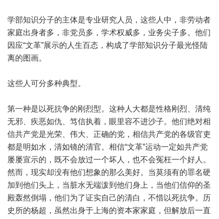
学部知识分子的主体是专业研究人员，这些人中，非劳动者
家庭出身者多，非党员多，学术权威多，业务尖子多。他们
因应“文革”展示的人生百态，构成了学部知识分子最光怪陆
离的图画。
这些人可分多种典型。
第一种是以死抗争的刚烈型。这种人大都是性格刚烈、清纯
无邪、疾恶如仇、笃信执着，眼里容不进沙子。他们绝对相
信共产党是光荣、伟大、正确的党，相信共产党的各级官吏
都是明如水，清如镜的清官。相信“文革”运动一定如共产党
屡屡宣示的，既不会放过一个坏人，也不会冤枉一个好人。
然而，现实却没有他们想象的那么美好。当莫须有的罪名硬
加到他们头上，当脏水无端泼到他们身上，当他们信仰的圣
殿轰然倒塌，他们为了证实自己的清白，不惜以死抗争。历
史所的杨超，虽然出身于上海的资本家家庭，但解放后一直