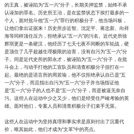
的王真，被诬陷为“五一六”分子，长期关押监禁，始终不承
认诬加的罪名。历史所王冶，是在监禁状态下挨打最多的一
个人，面对批斗他“五一六”罪行的积极分子，他当场叫板，
让他们拿出证据来！历史所步近智、沈定平、蒋忠新、向祥
海等同样顶住压力，拒绝承认“五一六”的污名。近代史所徐
辉琪更是一条硬汉，他经历了七天七夜不间断的车轮战，硬
是顶住了几乎超越生理极限的迫害，没有自污为“五一六”分
子。同是近代史所的郭永才，被诬陷为“五一六”分子，在批
斗会上，与动手打他的工宣队员和清查积极分子扭打在一
起。最绝的是语言所的周若瑜，他不仅拒绝承认自己是“五
一六”分子，而且指出自污为“五一六”分子并当场指证他
是“五一六”分子的人也不是“五一六”分子，而是被逼无奈自
污。这些人在运动中少之又少，他们是经受住严峻考验的英
雄。面对他们，专案人员和清查积极分子们束手无策。
这些人在运动中为坚持真理和事实求是原则付出了沉重代
价，唯其如此，他们才成为“文革”中的亮点。