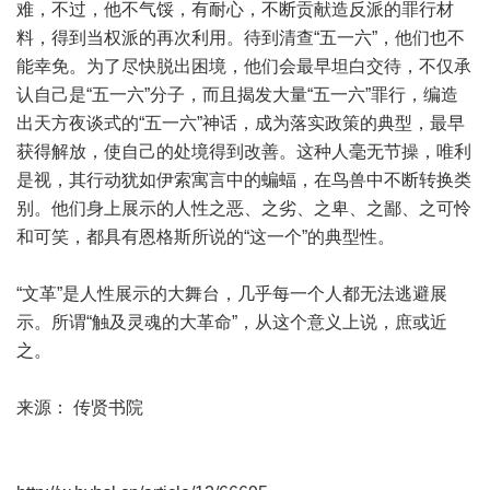
难，不过，他不气馁，有耐心，不断贡献造反派的罪行材
料，得到当权派的再次利用。待到清查“五一六”，他们也不
能幸免。为了尽快脱出困境，他们会最早坦白交待，不仅承
认自己是“五一六”分子，而且揭发大量“五一六”罪行，编造
出天方夜谈式的“五一六”神话，成为落实政策的典型，最早
获得解放，使自己的处境得到改善。这种人毫无节操，唯利
是视，其行动犹如伊索寓言中的蝙蝠，在鸟兽中不断转换类
别。他们身上展示的人性之恶、之劣、之卑、之鄙、之可怜
和可笑，都具有恩格斯所说的“这一个”的典型性。
“文革”是人性展示的大舞台，几乎每一个人都无法逃避展
示。所谓“触及灵魂的大革命”，从这个意义上说，庶或近
之。
来源： 传贤书院