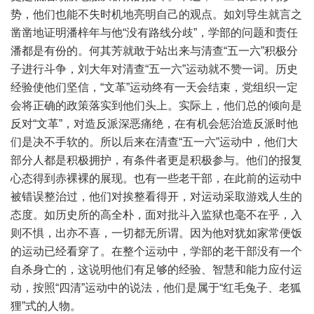
势，他们也能不失时机地亮明自己的观点。如刘导生就言之
凿凿地证明潘梓年与他“没有路线分歧”，学部的问题和责任
潘都是有份的。何其芳就敢于站出来与清查“五一六”积极分
子进行斗争，刘大年对清查“五一六”运动就不赞一词。历史
经验使他们坚信，“文革”运动终有一天会结束，党组织一定
会将正确的政策落实到他们头上。实际上，他们总的倾向是
反对“文革”，对造反派深恶痛绝，在有机会惩治造反派时他
们是决不手软的。所以后来在清查“五一六”运动中，他们大
部分人都是积极拥护，有条件者更是积极参与。他们的报复
心态得到赤裸裸的展现。也有一些老干部，在此前的运动中
被错误整治过，他们对挨整看得开，对运动采取游戏人生的
态度。如历史所的高全朴，面对批斗入监狱也毫不在乎，入
则不惧，出亦不喜，一切都无所谓。因为他对犹如家常便饭
的运动已经看穿了。在整个运动中，学部的老干部没有一个
自杀身亡的，这说明他们有足够的经验、智慧和能力应付运
动，按照“四清”运动中的说法，他们是属于“红毛兔子、老狐
狸”式的人物。