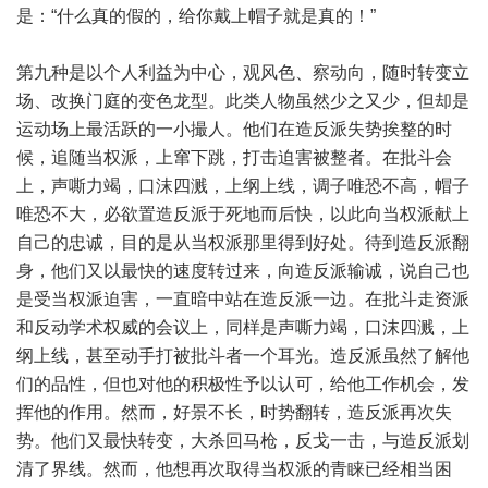
是：“什么真的假的，给你戴上帽子就是真的！”
第九种是以个人利益为中心，观风色、察动向，随时转变立
场、改换门庭的变色龙型。此类人物虽然少之又少，但却是
运动场上最活跃的一小撮人。他们在造反派失势挨整的时
候，追随当权派，上窜下跳，打击迫害被整者。在批斗会
上，声嘶力竭，口沫四溅，上纲上线，调子唯恐不高，帽子
唯恐不大，必欲置造反派于死地而后快，以此向当权派献上
自己的忠诚，目的是从当权派那里得到好处。待到造反派翻
身，他们又以最快的速度转过来，向造反派输诚，说自己也
是受当权派迫害，一直暗中站在造反派一边。在批斗走资派
和反动学术权威的会议上，同样是声嘶力竭，口沫四溅，上
纲上线，甚至动手打被批斗者一个耳光。造反派虽然了解他
们的品性，但也对他的积极性予以认可，给他工作机会，发
挥他的作用。然而，好景不长，时势翻转，造反派再次失
势。他们又最快转变，大杀回马枪，反戈一击，与造反派划
清了界线。然而，他想再次取得当权派的青睐已经相当困