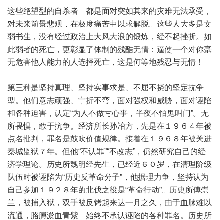
这些绝望型的自杀者，都是面对突如其来的灾难无法承受，
对未来前景悲观，在极度痛苦中以求解脱。这些人大多是文
弱书生，没有经过政治上大风大浪的锻炼，经不起挫折。如
此弱者的死亡，更彰显了体制的残酷无情：逼使一个对你毫
无危害他人能力的人选择死亡，这是何等地残忍与无情！
第三种是坚持真理、坚持实事求是、不屈不挠的坚定抗争
型。他们意志顽强、宁折不弯，面对强权和威胁，面对诬陷
和各种迫害，认定“为人不做亏心事，半夜不怕鬼叫门”。无
所畏惧，敢于抗争。经济所长孙冶方，先是在１９６４年被
点名批判，罪名是鼓吹价值规律。接着在１９６８年被关进
秦城监狱７年。但他“不认罪”“不改志”，仍然研究自己的经
济学理论。历史所魏明经先生，已经近６０岁，在清理阶级
队伍时被诬陷为“历史反革命分子”，他据理力争，坚持认为
自己参加１９２８年的北伐之役是“革命行动”。历史所傅崇
兰，被捕入狱，双手被反铐起来达一月之久，由于血脉难以
流通，胳膊淤血青紫，始终不承认诬陷的各种罪名。历史所