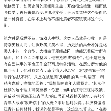
地接受了。如历史所的顾颉刚先生，开始很难接受，继而勉
强接受，再后来是心安理得地接受，最后竟觉得这个头衔也
是一种身份，在学术上与他不能比肩者不应该获得这个头
衔。
第六种是玩世不恭、游戏人生型。这类人虽然是少数，但是
特别突显明亮，让执政者哭笑不得。历史所的高全朴算是此
类人中的一个典型。大概由于屡经战阵，他能沉着应付所有
场面。如１９４２年整风，他被抢救成“特务”，他于是把所
有自己从事的革命工作全部写成特务活动。在历史所对他的
批斗会上，他对答如流，态度惊人地老实，对“攻击旗手”的
罪行“供认不讳”。只是在被追问“反动目的”时一时语塞，稍
稍考虑后，痛快地回答：“我想影响青年人跟我走。”其实他
杜撰的这个理由可笑至极：你想，当时的江青正红得发紫，
造反派“誓死保卫江青同志”的口号正喊得摇天撼地，有那个
青年人敢跟“攻击旗手”的人走？事后他对我说，我没有编造
江青的任何材料，我说的都是事实，这难道也算攻击？在秦