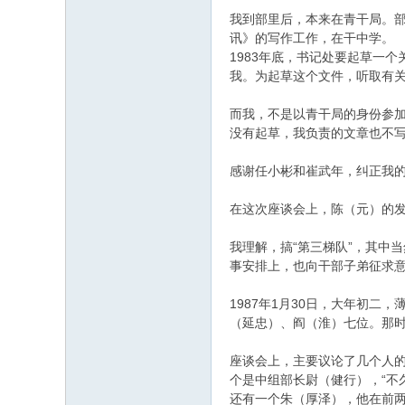
我到部里后，本来在青干局。部
讯》的写作工作，在干中学。
1983年底，书记处要起草一
我。为起草这个文件，听取有
而我，不是以青干局的身份参加
没有起草，我负责的文章也不
感谢任小彬和崔武年，纠正我的
在这次座谈会上，陈（元）的发
我理解，搞“第三梯队”，其中当
事安排上，也向干部子弟征求
1987年1月30日，大年初
（延忠）、阎（淮）七位。那
座谈会上，主要议论了几个人的
个是中组部长尉（健行），“不
还有一个朱（厚泽），他在前