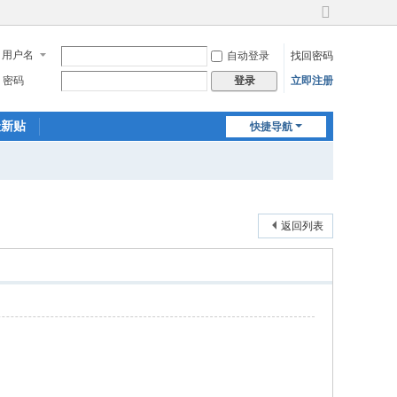
切
换
用户名
自动登录
找回密码
到
宽
密码
立即注册
登录
版
最新贴
快捷导航
返回列表