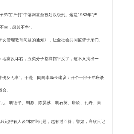
在“严打”中落网甚至被处以极刑。这是1983年“严
不幸，怒其不争”。
干部子女管理教育问题的通知》，让全社会共同监督子弟们。
对：地富反坏右，五类分子都摘帽平反了，这不又搞出一
件伤及无辜”。于是，阎向李局长建议：开个干部子弟座谈
谈会。
有陈元、胡德平、刘源、陈昊苏、胡石英、唐欣、孔丹、秦
晓只记得有人谈到农业问题，赵有过回答；譬如，唐欣只记