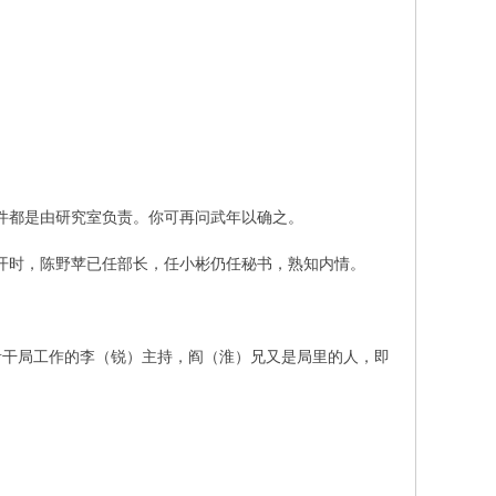
文件都是由研究室负责。你可再问武年以确之。
”召开时，陈野苹已任部长，任小彬仍任秘书，熟知内情。
管青干局工作的李（锐）主持，阎（淮）兄又是局里的人，即