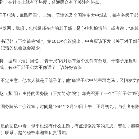
罪”，在社会上就有了热度，普通民众有了关注的热点。
王子犯法，庶民同罪”。上海、天津以及全国许多大中城市，都有各级干部子弟
。
打”中落网，我想，包括耀邦在内的老干部，是心疼和惋惜的，或者说，“哀其
持中央书记处（下文简称“处”）第101次会议提出，中央应该下发《关于对
弟犯错的机会就会减少。
主持。据阎（淮）回忆，“青干局”内对起草这个文件有分歧。干部子弟反
赞成：有些干部子弟太不像话了，该好好管管！
不定主意。他本人就是干部子弟，他“痛恨子弟中的害群之马，又怕发文
赵（紫 阳）主持的国务院（下文简称“院”）却先召开了一个“干部子弟”座
国务院第二会议室；时间是1984年2月10日上午，正月初九；与会者
零星的回忆中看，似乎也没有什么主题，有点漫谈改革的意思。譬如，秦
爷）联系，赵的秘书李湘鲁负责通知。