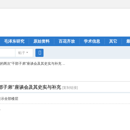
毛泽东研究
原始资料
百花齐放
学术信息
其它
帖子
搜
的两次“干部子弟”座谈会及其史实与补充 ...
索
干部子弟”座谈会及其史实与补充
[复制链接]
显示全部楼层
会