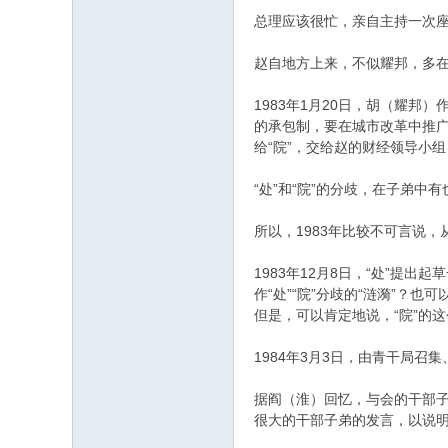
总理应该很忙，亲自主持一次
赵自地方上来，不似耀邦，多
1983年1月20日，胡（耀邦
的承包制，要在城市改革中推广
给“院”，交给赵的财经领导小组
“处”和“院”的分歧，在子弟中
所以，1983年比较不可言说，从
1983年12月8日，“处”提
作“处”“院”分歧的“涟漪”？也
但是，可以肯定地说，“院”的
1984年3月3日，由青干局
据阎（淮）回忆，与会的干部子
很大的干部子弟的发言，以说