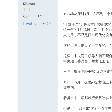
究
网站编辑
网
1984年2月到3月，在不到一
积分
177
收听TA
发消息
“干部子弟”，是官方比较正式的
这一年的1月13日，邓小平谈
人的路，不只是四个现代化没
这样，陈云提出了一年多的培养
这样，中央两位领导人相互配合
中央顾问委员会，并出任主任，实
当年，选拔年轻干部“举贤不避
1983年5月，胡耀邦提出“第
拔在内。
看得出来，耀邦希望稀释社会上
但是，“干部子弟”这个一直存