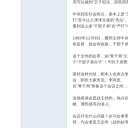
否可以做到“王子犯法，庶民同
中央回应社会热点，基本上是“
打”至今让人津津乐道的“亮点”
看到这么多“干部子弟”在“严
1983年12月8日，耀邦主
有监督，就会有收敛，干部子
这个文件的起草，由“青干局”
个“干部子弟分子”！平民子弟
面对这种分歧，阎本人也有点拿
会，听听大家意见。李同意。
在“青干局”筹备这个会议之间，
这场座谈会是赵主持的，地点在
晓、薄熙成等20多人。
会议讨论什么问题？从与会者
得，与会者是王志华（赵的姑