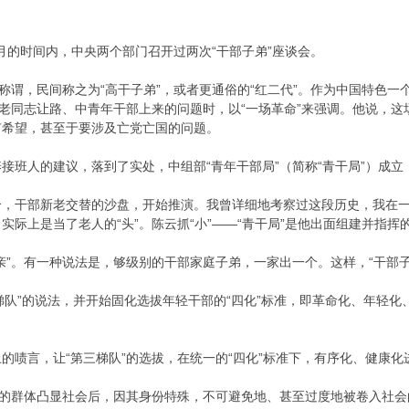
个月的时间内，中央两个部门召开过两次“干部子弟”座谈会。
称谓，民间称之为“高干子弟”，或者更通俗的“红二代”。作为中国特色一
到老同志让路、中青年干部上来的问题时，以“一场革命”来强调。他说，
有希望，甚至于要涉及亡党亡国的问题。
接班人的建议，落到了实处，中组部“青年干部局”（简称“青干局”）成
，干部新老交替的沙盘，开始推演。我曾详细地考察过这段历史，我在一
际上是当了老人的“头”。陈云抓“小”——“青干局”是他出面组建并指挥
亲”。有一种说法是，够级别的干部家庭子弟，一家出一个。这样，“干部
三梯队”的说法，并开始固化选拔年轻干部的“四化”标准，即革命化、年轻化
的啧言，让“第三梯队”的选拔，在统一的“四化”标准下，有序化、健康化
在的群体凸显社会后，因其身份特殊，不可避免地、甚至过度地被卷入社会的舆