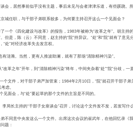
座谈会，居然事前似乎没有主题，事后未见与会者津津乐道，有些蹊跷。
在京城任职，与干部子弟联系较多，为何要主持召开这么一个见面会？
）作了一个《四化建设与改革》的报告，1983年被称为“改革之年”。胡主
。但是，陈（云）不同意，赵主持的“院”持异议。“处”和“院”就有了意见
，“处”对经济改革失去发言权。
有也有涟漪。当然，更有人推波助澜，就有了那场“清除精神污染”。
“改革之年”开年，到“清除精神污染”终年，中间夹杂着“处”“院”分歧，一直
出起草一个文件，对干部子弟严加管束；1984年2月10日，“院”就召开干
可以考虑。
这个见面会，与“处”要起草的那个文件的主旨是不同的。
召集、李局长主持的“干部子女座谈会”召开，讨论这个文件发不发，若发写
弟不同意中央发这么一个文件。出席这次会议的崔武年，在他回忆录《我
明问题：