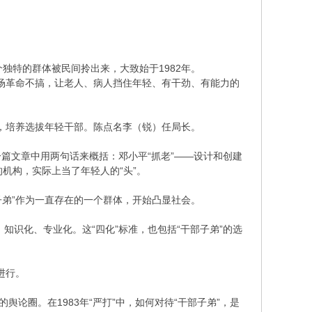
个独特的群体被民间拎出来，大致始于1982年。
这场革命不搞，让老人、病人挡住年轻、有干劲、有能力的
立，培养选拔年轻干部。陈点名李（锐）任局长。
篇文章中用两句话来概括：邓小平“抓老”——设计和创建
的机构，实际上当了年轻人的“头”。
子弟”作为一直存在的一个群体，开始凸显社会。
、知识化、专业化。这“四化”标准，也包括“干部子弟”的选
进行。
论圈。在1983年“严打”中，如何对待“干部子弟”，是