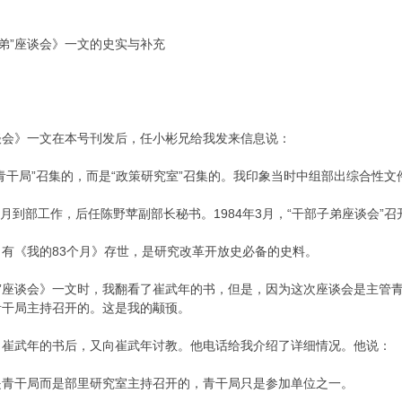
子弟”座谈会》一文的史实与补充
”座谈会》一文在本号刊发后，任小彬兄给我发来信息说：
青干局”召集的，而是“政策研究室”召集的。我印象当时中组部出综合性
年3月到部工作，后任陈野苹副部长秘书。1984年3月，“干部子弟座谈会
有《我的83个月》存世，是研究改革开放史必备的史料。
子弟”座谈会》一文时，我翻看了崔武年的书，但是，因为这次座谈会是主
青干局主持召开的。这是我的颟顸。
了崔武年的书后，又向崔武年讨教。他电话给我介绍了详细情况。他说：
是青干局而是部里研究室主持召开的，青干局只是参加单位之一。