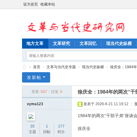
设为首页
收藏本站
地方文革
文革研究
文革回忆
现当代史纵横
»
首页
›
文革与当代史专题
›
现当代史纵横
›
徐庆全：1984年
文
发新帖
革
徐庆全：1984年的两次“
查看:
507
|
回复:
0
与
当
xyma123
发表于 2026-6-21 11:19:12
|
代
1984年的两次“干部子弟”座谈
史
35
1
177
徐庆全
研
主题
回帖
积分