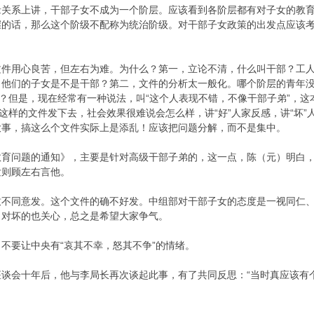
缘关系上讲，干部子女不成为一个阶层。应该看到各阶层都有对子女的教
握的话，那么这个阶级不配称为统治阶级。对干部子女政策的出发点应该
文件用心良苦，但左右为难。为什么？第一，立论不清，什么叫干部？工
？他们的子女是不是干部？第二，文件的分析太一般化。哪个阶层的青年
”？但是，现在经常有一种说法，叫“这个人表现不错，不像干部子弟”，这
？这样的文件发下去，社会效果很难说会怎么样，讲“好”人家反感，讲“坏
大事，搞这么个文件实际上是添乱！应该把问题分解，而不是集中。
教育问题的通知》，主要是针对高级干部子弟的，这一点，陈（元）明白
发则顾左右言他。
致不同意发。这个文件的确不好发。中组部对干部子女的态度是一视同仁
，对坏的也关心，总之是希望大家争气。
不要让中央有“哀其不幸，怒其不争”的情绪。
谈会十年后，他与李局长再次谈起此事，有了共同反思：“当时真应该有