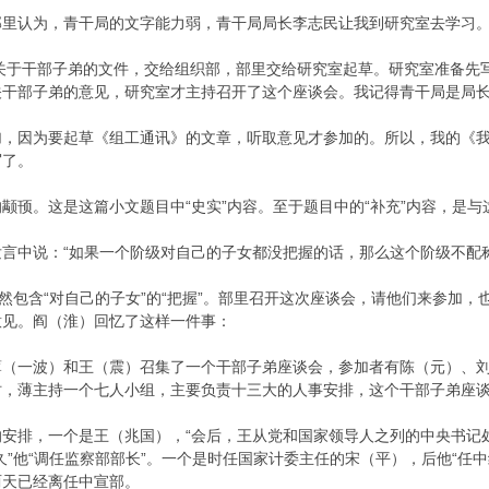
里认为，青干局的文字能力弱，青干局局长李志民让我到研究室去学习。
个关于干部子弟的文件，交给组织部，部里交给研究室起草。研究室准备
关干部子弟的意见，研究室才主持召开了这个座谈会。我记得青干局是局
，因为要起草《组工通讯》的文章，听取意见才参加的。所以，我的《我
写了。
颟顸。这是这篇小文题目中“史实”内容。至于题目中的“补充”内容，是
言中说：“如果一个阶级对自己的子女都没把握的话，那么这个阶级不配
然包含“对自己的子女”的“把握”。部里召开这次座谈会，请他们来参加，也
意见。阎（淮）回忆了这样一件事：
二，薄（一波）和王（震）召集了一个干部子弟座谈会，参加者有陈（元）、
时，薄主持一个七人小组，主要负责十三大的人事安排，这个干部子弟座
安排，一个是王（兆国），“会后，王从党和国家领导人之列的中央书记
久”他“调任监察部部长”。一个是时任国家计委主任的宋（平），后他“任
两天已经离任中宣部。