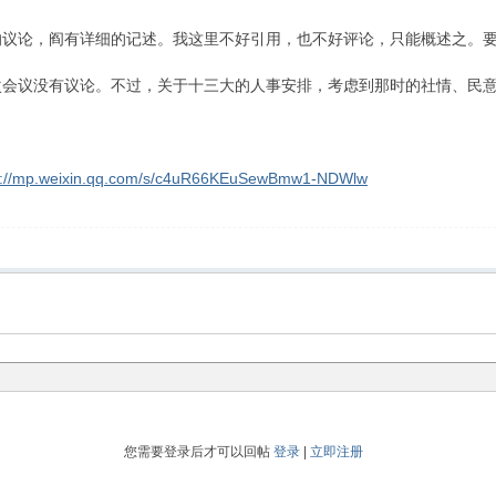
议论，阎有详细的记述。我这里不好引用，也不好评论，只能概述之。要
次会议没有议论。不过，关于十三大的人事安排，考虑到那时的社情、民
s://mp.weixin.qq.com/s/c4uR66KEuSewBmw1-NDWlw
您需要登录后才可以回帖
登录
|
立即注册