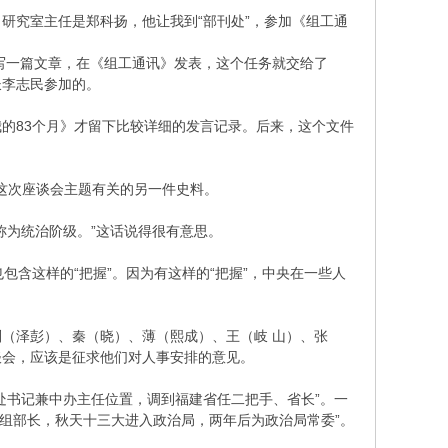
研究室主任是郑科扬，他让我到“部刊处”，参加《组工通
先写一篇文章，在《组工通讯》发表，这个任务就交给了
长李志民参加的。
的83个月》才留下比较详细的发言记录。后来，这个文件
与这次座谈会主题有关的另一件史料。
称为统治阶级。”这话说得很有意思。
包含这样的“把握”。因为有这样的“把握”，中央在一些人
刘（泽彭）、秦（晓）、薄（熙成）、王（岐 山）、张
谈会，应该是征求他们对人事安排的意见。
处书记兼中办主任位置，调到福建省任二把手、省长”。一
中组部长，秋天十三大进入政治局，两年后为政治局常委”。