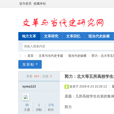
设为首页
收藏本站
地方文革
文革研究
文革回忆
现当代史纵横
»
首页
›
文革与当代史专题
›
现当代史纵横
›
郭力：北大等五
文
发新帖
革
郭力：北大等五所高校学生
查看:
464
|
回复:
0
与
当
xyma123
发表于 2026-6-23 10:26:13
|
代
原题：几所高校学生右派的集
史
35
1
175
郭力
研
主题
回帖
积分