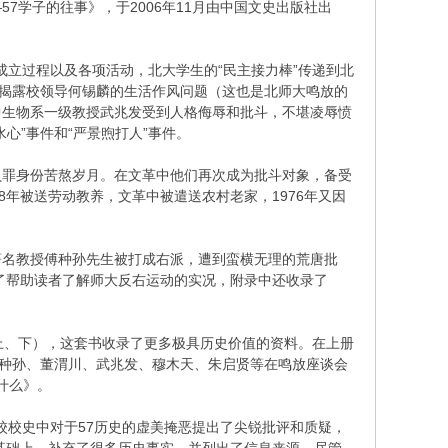
学子的往事》，于2006年11月由中国文史出版社出
成立过程以及各项活动，北大学生的“民主接力棒”传递到北
中揭露校领导何锡麟的生活作风问题（这也是北师大鸣放的
中生物系一级教授武兆发受到人格侮辱和批斗，不堪凌辱愤
心”事件和“严景煦打人”事件。
负罪身份苦熬岁月。在文革中他们再次成为批斗对象，备受
年被送劳动教养，文革中被遣送农村老家，1976年又因
著名教授傅种孙先生被打成右派，遭到蛮横无理的荒唐批
为了帮助读者了解师大反右运动的实况，附录中还收录了
（上、下），这套书收录了更多极具历史价值的资料。在上册
傅种孙、董渭川、武兆发、穆木天、朱启贤等在鸣放座谈会
什么》。
校校史中对于57历史的虚美掩恶提出了尖锐批评和质疑，