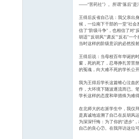
——“苦药社”》。所谓“落后
王得后反省自己说：我父亲出
候，一位南下干部的一堂“社会
信了“阶级斗争”，也相信了对“
胡适”“反胡风”“肃反”“反右
当时这样的阶级意识的必然投
王得后说：当母校百年华诞的
窗，死的死了，忍辱挣扎苦苦熬
的冤魂，向大难不死的学长公
我为王得后学长这篇锥心泣血
作，大环境下随波逐流而已。
学长这样的态度和举措殊为难
在北师大的右派学生中，我仅
是真诚地追溯了自己在反胡风
为深深忏悔：为了你的“进步”
自己的良心⑦。在我拜访这位