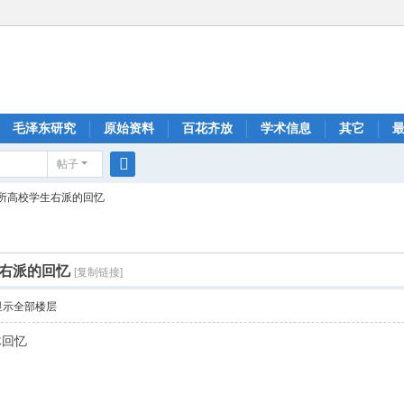
毛泽东研究
原始资料
百花齐放
学术信息
其它
帖子
搜
所高校学生右派的回忆
索
右派的回忆
[复制链接]
显示全部楼层
体回忆