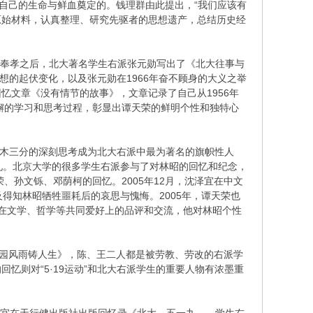
自己的生命与鲜血奠定的。钱理群由此提出，“我们应该有
原始材料，认真整理、研究先驱者的思想遗产，总结历史经
随陈奉孝之后，北大著名学生右派张元勋写出了《北大往事与
想的起伏变化，以及张元勋在1966年奋不顾身的大义之举
忆文章《没有情节的故事》，文章记录了自己从1956年
不懈的学习和思考过程，彰显出谭天荣的鲜明个性和独特心
、入木三分的深刻思考成为北大右派中最为著名的旗帜性人
礼。北京大学的很多学生右派参与了对林昭的回忆和纪念，
、孙文铄、邓荫柯的回忆。2005年12月，沈泽宜在中文
得知林昭牺牲噩耗后的哀思与愧悔。2005年，谭天荣也
友在文学、哲学等共同爱好上的品评和交流，他对林昭个性
《燕园风雨铸人生》，陈、王二人都是被劳教、劳改的右派学
忆则对“5·19运动”和北大右派学生的重要人物有浓墨重