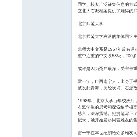
同学、校友广泛征集信息的方式
立北大右派档案提供了难得的
北京师范大学
北京师范大学右派的集体回忆
北师大中文系是1957年反右
重中之重的中文系53级，20
或许是因为冤屈最深，受害最重
雷一宁，广西南宁人，出身于书
被发配青海，历经坎坷。右派
1998年，北京大学百年校庆
右派学生的思考和探索给予极高
感言，深深震撼。她提笔写下
记录，她开始发起同窗难友的
雷一宁在本世纪初给众多难友同