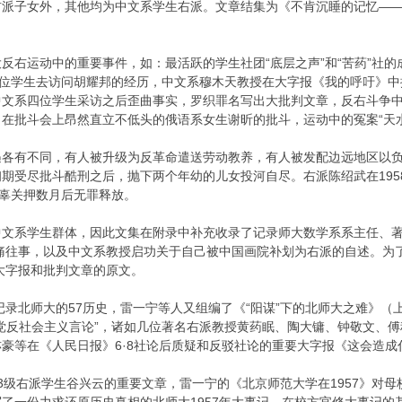
派子女外，其他均为中文系学生右派。文章结集为《不肯沉睡的记忆——57
反右运动中的重要事件，如：最活跃的学生社团“底层之声”和“苦药”社的
八位学生去访问胡耀邦的经历，中文系穆木天教授在大字报《我的呼吁》
中文系四位学生采访之后歪曲事实，罗织罪名写出大批判文章，反右斗争
在批斗会上昂然直立不低头的俄语系女生谢昕的批斗，运动中的冤案“天水
遇各有不同，有人被升级为反革命遣送劳动教养，有人被发配边远地区以
期受尽批斗酷刑之后，抛下两个年幼的儿女投河自尽。右派陈绍武在1958
无辜关押数月后无罪释放。
中文系学生群体，因此文集在附录中补充收录了记录师大数学系系主任、
惨痛往事，以及中文系教授启功关于自己被中国画院补划为右派的自述。
张大字报和批判文章的原文。
地记录北师大的57历史，雷一宁等人又组编了《“阳谋”下的北师大之难》
党反社会主义言论”，诸如几位著名右派教授黄药眠、陶大镛、钟敬文、
豪等在《人民日报》6·8社论后质疑和反驳社论的重要大字报《这会造成
3级右派学生谷兴云的重要文章，雷一宁的《北京师范大学在1957》对母