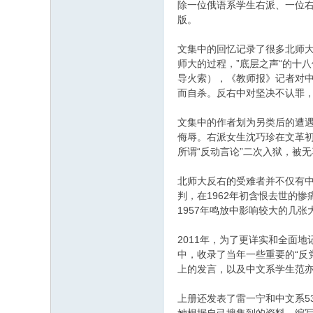
除一位俄语系学生右派、一位右
版。
文集中的回忆记录了很多北师大
师大的过程，”底层之声“的十
导火索），《教师报》记者对
而自杀。反右中对坚决不认罪，
文集中的作者划为另类后的遭
侮辱。右派女生沈巧珍在文革初
所谓“反动言论”二次入狱，被
北师大反右的受难者并不仅有
判，在1962年初含恨去世的
1957年鸣放中影响较大的几
2011年，为了更详实和全面
中，收录了当年一些重要的“反
上的发言，以及中文系学生范亦
上册还发表了雷一宁和中文系5