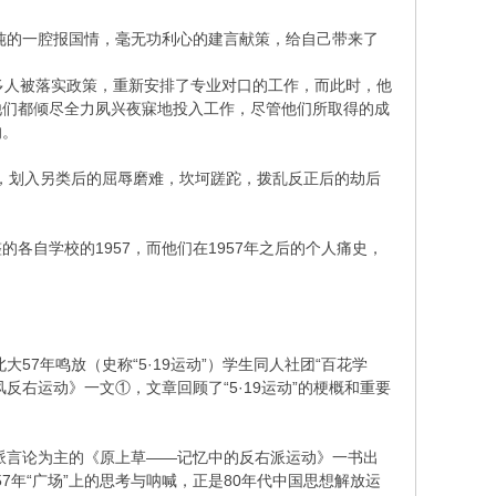
单纯的一腔报国情，毫无功利心的建言献策，给自己带来了
很多人被落实政策，重新安排了专业对口的工作，而此时，他
他们都倾尽全力夙兴夜寐地投入工作，尽管他们所取得的成
的。
黄，划入另类后的屈辱磨难，坎坷蹉跎，拨乱反正后的劫后
自学校的1957，而他们在1957年之后的个人痛史，
7年鸣放（史称“5·19运动”）学生同人社团“百花学
整风反右运动》一文①，文章回顾了“5·19运动”的梗概和重要
右派言论为主的《原上草——记忆中的反右派运动》一书出
7年“广场”上的思考与呐喊，正是80年代中国思想解放运