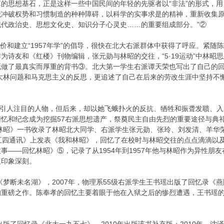
的思想基石，正是这样一些中国民间的年轻的先驱者以“非法”的形式，用
识冲破权势和习惯制造的种种障碍，以科学的实事求是的精神，重新收集
为现代政治史、思想文化史、知识分子心灵史……的重要组成部分。”②
度评价和建立“1957年学”的倡导，很快在北大右派群体中获得了呼应。紧
为诗友和《红楼》刊物编辑，张元勋与林昭的交往，“5·19运动”中林昭思
做了最真实而厚重的背书③。北大第一学生右派谭天荣也写出了自己的回
斯大林问题和马克思主义的反思，更追述了自己在后来的劳改生涯中坚持
个并不引人注目的人物，但后来，却以她飞蛾扑火的反抗、牺牲和振聋发聩
忆和纪念成为挖掘57右派思想遗产，祭奠民主自由先烈的重要途径与典
寻林昭》一书收录了林昭北大同学、右派学生张元勋、张玲、刘发清、羊华荣
五四通讯》上发表《我和林昭》，回忆了在校时与林昭交往的点点滴滴以及
事——回忆林昭》⑤，记录了从1954年到1957年他与林昭作为异性朋
人印象深刻。
录《梦断未名湖》，2007年，物理系55级右派学生王书瑶出版了回忆录
重磅之作。陈奉孝的回忆主要着眼于他在入狱之后的惨烈遭遇，王书瑶的回