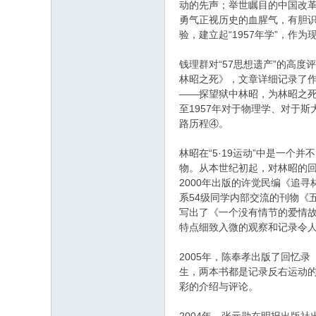
动的先声；举世瞩目的中国改革
勇气正视历史的血腥气，有胆
验，建立起“1957年学”，作
钱理群对“57思想遗产”的高
林昭之死》，文章详细记录了作
——探望狱中林昭，为林昭之死
至1957年对于物理学、对于
路历程④。
林昭在“5·19运动”中是一
物。从本世纪初起，对林昭的回
2000年出版的许觉民编《追
系54级同学内部交流的刊物《
写出了《一个没有情节的爱情故
特点细致入微的观察和记录令
2005年，陈奉孝出版了回忆
生，两本书都是记录反右运动的
彩的介绍与评论。