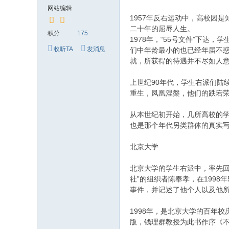
究
网站编辑
网
1957年反右运动中，高校因
二十年的屈辱人生。
积分
175
1978年，“55号文件”下
收听TA
发消息
们中年龄最小的也已经年届不
就，所获得的待遇并不尽如人
上世纪90年代，学生右派们陆
重生，凤凰涅槃，他们的跌宕
从本世纪初开始，几所高校的学
也是那个年代另类群体的真实
北京大学
北京大学的学生右派中，率先回顾
社”的组织者陈奉孝，在1998
事件，并记述了他个人以及他
1998年，是北京大学的百年
版，钱理群教授为此书作序《不