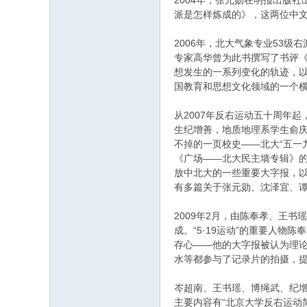
2004年，张元勋在明报出版
派是怎样炼成的》，这两位中文
2006年，北大气象专业53
专家高华曾为此书撰写了书评《
想发生的一系列变化的轨迹，
国教育和思想文化领域的一个横
从2007年反右运动五十周年
生纪增善，地质地理系学生俞庆
不掉的一页校史——北大“五一
《广场——北大民主墙专辑》的
放中北大的一些重要大字报，以
有多篇关于张元勋、沈泽宜、谭
2009年2月，由陈奉孝、王
成。“5·19运动”的重要人物
存心——他的大字报被认为理论
水等都参与了记录片的拍摄，
岑超南、王书瑶、博绳武、纪增
主要内容有“北京大学反右运动简