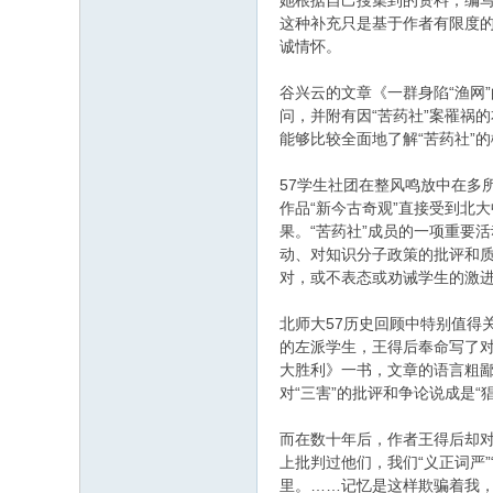
她根据自己搜集到的资料，编写
这种补充只是基于作者有限度
诚情怀。
谷兴云的文章《一群身陷“渔网
问，并附有因“苦药社”案罹祸
能够比较全面地了解“苦药社”
57学生社团在整风鸣放中在多
作品“新今古奇观”直接受到北
果。“苦药社”成员的一项重要
动、对知识分子政策的批评和
对，或不表态或劝诫学生的激
北师大57历史回顾中特别值得
的左派学生，王得后奉命写了对
大胜利》一书，文章的语言粗鄙
对“三害”的批评和争论说成是
而在数十年后，作者王得后却对
上批判过他们，我们“义正词严
里。……记忆是这样欺骗着我