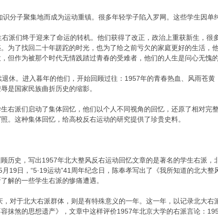
是知识分子聚集地而成为运动重镇。很多年轻学子陷入罗网。这些学生因
达，学生右派们终于迎来了命运的转机。他们获得了改正，政治上重获新生，
惑。为了找回二十年蹉跎的时光，也为了给之前亏欠的家庭更好的生活，
意，但作为被那个时代无情践踏过青春的受难者，他们的人生是问心无愧
续退休。进入暮年的他们，开始回顾过往：1957年的青春热血、风雨苍
荣辱是国家民族曲折历史的缩影。
生右派们启动了集体回忆，他们以个人不同视角的回忆，还原了相对完整的各
写照。这种集体回忆，给高校反右运动的研究提供了珍贵史料。
历史，写出1957年北大整风反右运动回忆文章的是著名的学生右派，北大5
年5月19日，“5·19运动”41周年纪念日，陈奉孝写出了《我所知道的北大
所了解的一些学生右派的惨痛遭遇。
校庆，对于北大右派群体，则是有特殊意义的一年。这一年，以记录北大
容抹煞的思想遗产》，文章中这样评价1957年北京大学的右派言论：195