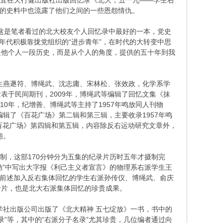
沈泽宜在天行健出版社出版回忆录《北大，五一九——学生右
贵的史料中也流露了他们之间的一些恩怨情仇。
，这是笔者看过的北大校友个人回忆录中最好的一本，党史
年代积极靠拢党组织的“进步青年”，在时代的大转变中思
是他个人一段历史，而是从个人的角度，提供的五十年到我
学生燕遯符、博绳武、沈志庸、宋林松、张效政，化学系学
表于民间期刊，2009年，博绳武等编辑了回忆文集《抹
10年，纪增善、博绳武等主持了1957年鸣放同人刊物
辑了《百花广场》第二辑和第三辑，主要收录1957年鸣
了《百花广场》第四辑和第五辑，内容除反右运动研究文章外，
怨。
制，这部170分钟分为五集的纪录片历时五年才摄制完
运动”中写出大字报《利己主义者宣言》的物理系右派学生王
符，前述加入反右集体回忆的学生右派孙传仪、博绳武、俞庆
录片，也是北大右派集体回忆的珍贵成果。
学社出版公司出版了《北大精神 五七绽放》一书，书中的
录”等，其中的“右派分子名录”尤其珍贵，几位编者通过向