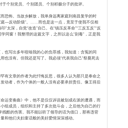
都是对于个别党员、个别团员、个别积极分子的批评。
沉而恐怖。当故乡解放，我单身远离家庭到南昌复学的时
家庭—反动阶级”。……而也是这一点，竟至于使我不仅相
印”太深，自觉“改造”自己。在“镇压反革命”“三反五反”“反
况同学同窗！我整理的这篇文字，之所以这么“刻毒”，正是我
页，也写出多年咬啮我的心的负罪感，我知道：含冤的同
用也没有。但我还是写了。我必须“代表我自己”祭奠死去
。
却罕有文章的作者为此忏悔反思，很多人认为那只是奉命之
、发动者，作为个体的一般人没有必要承担责任。像王得后
《命运变奏曲》中，他不是仅仅诉说被划成右派的遭遇，而
导小组成员，组织和主持了多次批斗会，之后他为自己的行
同学残酷的伤害。我不能以听了领导的话为借口，那将违背
力量和他们夫妇童话般的美好爱情深深感动。