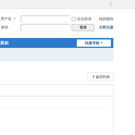
切
换
用户名
自动登录
找回密码
到
宽
密码
立即注册
登录
版
最新贴
快捷导航
返回列表