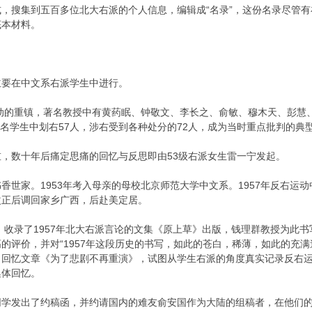
，搜集到五百多位北大右派的个人信息，编辑成“名录”，这份名录尽管
底本材料。
主要在中文系右派学生中进行。
运动的重镇，著名教授中有黄药眠、钟敬文、李长之、俞敏、穆木天、彭
0多名学生中划右57人，涉右受到各种处分的72人，成为当时重点批判的典
，数十年后痛定思痛的回忆与反思即由53级右派女生雷一宁发起。
香世家。1953年考入母亲的母校北京师范大学中文系。1957年反右运
改正后调回家乡广西，后赴美定居。
后，收录了1957年北大右派言论的文集《原上草》出版，钱理群教授为此书
的评价，并对“1957年这段历史的书写，如此的苍白，稀薄，如此的充
了回忆文章《为了悲剧不再重演》，试图从学生右派的角度真实记录反右
集体回忆。
学发出了约稿函，并约请国内的难友俞安国作为大陆的组稿者，在他们的