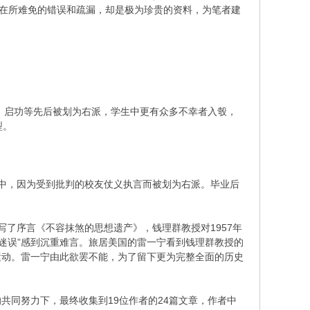
有在所难免的错误和疏漏，却是极为珍贵的资料，为笔者建
慧、启功等先后被划为右派，学生中更有众多不幸者入彀，
型。
动中，因为受到批判的校友仗义执言而被划为右派。毕业后
写了序言《不容抹煞的思想遗产》，钱理群教授对1957年
满迷误”感到沉重难言。旅居美国的雷一宁看到钱理群教授的
运动。雷一宁由此欲罢不能，为了留下更为完整全面的历史
共同努力下，最终收集到19位作者的24篇文章，作者中