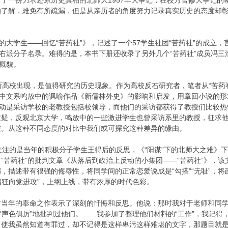
了一份力求还原历史真相的北师大1957年大事记，在校方官修大事记
的了解，难免有所疏漏，但是从亲历者的角度努力记录真实历史的态度却
”的大学生——回忆“苦药社”》，记述了一个57学生社团“苦药社”的成
的右派分子名录。难得的是，本书下册还收录了另外几个“苦药社”成员冯三
的概貌。
所高校出现，是值得研究的历史现象。作为高校反右研究者，笔者从“苦药社
大中文系鸣放中的讽喻作品《新儒林外史》的影响和启发，用章回小说的形
活动是采访学校的老教授包括校领导，而他们的采访都获得了教授们比较
质疑，反观北京大学，鸣放中的一些激进学生也曾采访系里的教授，征求
进。从这种不同态度的对比中我们或可探究这种差异的缘由。
关注的是当年的积极分子学生王得后的反思，《“阳谋”下的北师大之难》
“苦药社”的批判文章《从落后到政治上反动的小集团——“苦药社”》，该文
，描述带有很强的侮辱性，将同学间的正常恋爱说成是“勾搭”“无耻”，将
“猖狂向党进攻”，上纲上线，带有浓厚的时代色彩。
当年的奉命之作表示了深刻的忏悔和反思。他说：那时我对于老师和同学
”“声色俱厉”地批判过他们。……我参加了整理他们材料的“工作”，我记得
，使我虽然知道有罪过，却不记得是这样卑污这样难堪的文字，那题目就