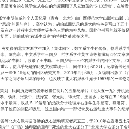
社出版了回忆录《北大一九五七》，2010年出版该书补充版；2010年，
系最著名的右派学生从各自的角度回顾了风云激荡的“5·19运动”，在珍
级右派学生胡伯威的个人回忆录《青春〮北大》由广西师范大学出版社出版
“思想”的累与痛》，高华认为：胡伯威回忆录的最大的特色是写出了五十
以及在这一过程中北大师生等各色人群的精神风貌。因此他书写的就不仅
切面，胡伯威的“右派生成史”的特别之处就在这里。
起，有更多的北大右派学生加入了集体回忆，数学系学生孙传仪、物理系
水、陈光寒，中文系学生王国乡，哲学系学生黄学诗等都撰写回忆文章发
九运动”专辑》，收录了王书瑶、王国乡等十三位右派学生的回忆文章。20
重印，使几乎绝迹的历史文献重现于世。同年10月和12月，纪增善等还编
及一些“5·19运动”的回忆研究文章。2011年2月和5月，又编辑出版
天荣之间矛盾纠葛的争论，也反映了北大右派学生始于1957年的一些恩
书瑶策划，民间历史研究者朱毅担任制片的五集纪录片《北大五一九》开机摄
陈奉孝、杨路、张景中、沈泽宜、张元勋、谭天荣、王国乡，还有在“5·19
水平最高，以及“5·19运动”的活跃分子物理系右派学生岑超南、燕遯
提供了他们的回忆和反思，这是国内唯一一部记录反右运动重大事件的纪
善等北大右派与居香港的反右运动研究者武宜三，于2010年在香港五七
介”“《广场》油印版的重印”“死难的北大右派分子”“北京大学右派分子名