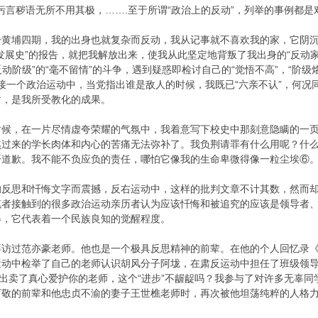
”是污言秽语无所不用其极，…….至于所谓“政治上的反动”，列举的事例
身黄埔四期，我的出身也就复杂而反动，我从记事就不喜欢我的家，它阴
发展史”的报告，就把我解放出来，使我从此坚定地背叛了我出身的“反动
反动阶级”的“毫不留情”的斗争，遇到疑惑即检讨自己的“觉悟不高”，“阶级烙
”一个接一个政治运动中，当党指出谁是敌人的时候，我既已“六亲不认”，何
射，是我所受教化的成果。
时候，在一片尽情虚夸荣耀的气氛中，我着意写下校史中那刻意隐瞒的一
过来的学长肉体和内心的苦痛无法弥补了。我负荆请罪有什么用呢？什么
开道歉。我不能不负应负的责任，哪怕它像我的生命卑微得像一粒尘埃⑥
的反思和忏悔文字而震撼，反右运动中，这样的批判文章不计其数，然而
笔者接触到的很多政治运动亲历者认为应该忏悔和被追究的应该是领导者
得，它代表着一个民族良知的觉醒程度。
拜访过范亦豪老师。他也是一个极具反思精神的前辈。在他的个人回忆录
运动中检举了自己的老师认识胡风分子阿垅，在肃反运动中担任了班级领
，出卖了真心爱护你的老师，这个“进步”不龌龊吗？我参与了对许多无辜
可敬的前辈和他忠贞不渝的妻子王世樵老师时，再次被他坦荡纯粹的人格