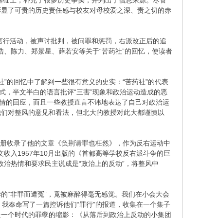
的基础上，补充了很多历史事实，并列出了信息来源。尽管
彰显了可贵的历史责任感与校友对母校爱之深、责之切的赤
立，言行活动，被声讨批判，被问罪和惩罚，右派改正后的追
浩、陈力、郑景星、薛若安等关于“苦药社”的回忆，使读者
”的回忆中了解到一些很有意义的史实：“苦药社”的代表
式，半文半白的语言批评“三害”现象和政治运动造成的恶
热情的回应，而且一些教授直言不讳地表达了自己对政治运
他们对整风的意见和看法，但北大的教授对此大都谨慎以
下册收录了他的文章《负荆请罪也枉然》，作为反右运动中
收入1957年10月出版的《首都高等学校反右派斗争的巨
政治热情和要求民主说成是“政治上的反动”，将整风中
的“非罪而遭冤”，竟被麻醉得毫无感觉。我们在小会大会
，我奉命写了一篇控诉他们“罪行”的报道，收集在一个集子
是一个时代的罪孽的缩影：《从落后到政治上反动的小集团