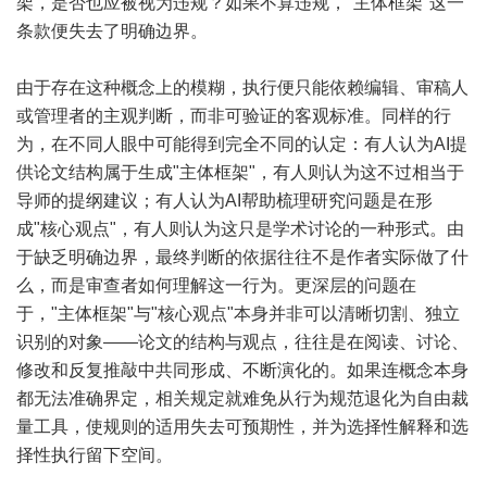
架，是否也应被视为违规？如果不算违规，"主体框架"这一
条款便失去了明确边界。
由于存在这种概念上的模糊，执行便只能依赖编辑、审稿人
或管理者的主观判断，而非可验证的客观标准。同样的行
为，在不同人眼中可能得到完全不同的认定：有人认为AI提
供论文结构属于生成"主体框架"，有人则认为这不过相当于
导师的提纲建议；有人认为AI帮助梳理研究问题是在形
成"核心观点"，有人则认为这只是学术讨论的一种形式。由
于缺乏明确边界，最终判断的依据往往不是作者实际做了什
么，而是审查者如何理解这一行为。更深层的问题在
于，"主体框架"与"核心观点"本身并非可以清晰切割、独立
识别的对象——论文的结构与观点，往往是在阅读、讨论、
修改和反复推敲中共同形成、不断演化的。如果连概念本身
都无法准确界定，相关规定就难免从行为规范退化为自由裁
量工具，使规则的适用失去可预期性，并为选择性解释和选
择性执行留下空间。