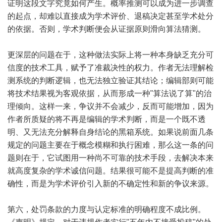
证明这段文字究竟如何产生。概率推测可以成为进一步调查
的起点，却难以直接成为学术评价、退稿决定甚至学术处分
的依据。否则，学术判断便会从证据原则滑向算法猜测。
更深层的问题在于，这种做法实际上将一种本身缺乏充分可
信度的技术工具，赋予了准裁决性的权力。作者无法理解检
测系统的判断逻辑，也无法独立验证其结论；编辑部则可能
将技术结果视为客观依据，从而形成一种"算法说了算"的治
理倾向。这样一来，争议并不会减少，反而可能增加，因为
作者所质疑的将不再是编辑的学术判断，而是一个既不透
明、又无法充分解释自身结论的黑箱系统。如果说前面几条
规定的问题主要在于概念模糊和执行困难，那么这一条的问
题则在于，它试图用一种尚不可靠的技术手段，去解决本来
就高度复杂的学术诚信问题。结果很可能不是提高判断的准
确性，而是为学术评价引入新的不确定性和新的争议来源。
第六，处罚条款的力度与认定标准的明确程度不成比例。