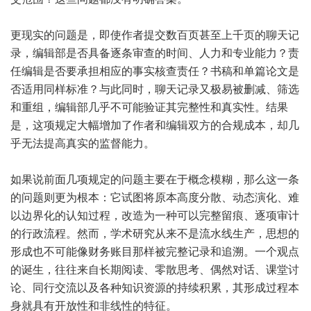
更现实的问题是，即使作者提交数百页甚至上千页的聊天记
录，编辑部是否具备逐条审查的时间、人力和专业能力？责
任编辑是否要承担相应的事实核查责任？书稿和单篇论文是
否适用同样标准？与此同时，聊天记录又极易被删减、筛选
和重组，编辑部几乎不可能验证其完整性和真实性。结果
是，这项规定大幅增加了作者和编辑双方的合规成本，却几
乎无法提高真实的监督能力。
如果说前面几项规定的问题主要在于概念模糊，那么这一条
的问题则更为根本：它试图将原本高度分散、动态演化、难
以边界化的认知过程，改造为一种可以完整留痕、逐项审计
的行政流程。然而，学术研究从来不是流水线生产，思想的
形成也不可能像财务账目那样被完整记录和追溯。一个观点
的诞生，往往来自长期阅读、零散思考、偶然对话、课堂讨
论、同行交流以及各种知识资源的持续积累，其形成过程本
身就具有开放性和非线性的特征。