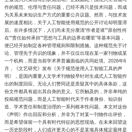
作的规范、伦理与责任问题，已经不再只是技术问题，而成
为关系未来知识生产方式的重要公共议题。然而，与技术发
展的速度相比，关于人工智能使用规范的公开讨论却明显滞
后。在许多情况下，人们尚未充分厘清“作者是谁”“原创性何
在”“责任如何承担”“思想与工具的边界在哪里”等基本问题，
便已经开始制定各种管理规则和限制措施。这种规范先于讨
论、管理先于共识的现象，并不仅仅出现在某一家刊物或某
一个机构，而是当前学术界普遍面临的共同处境。2026年6
月，《文艺研究》发布《关于规范使用人工智能工具的声
明》，是国内重要人文学术刊物较早针对生成式人工智能作
出的制度回应。无论人们赞同还是质疑其中的具体条款，这
份文件都具有超出其自身的意义。它所触及的，并非单纯的
投稿规范问题，而是人工智能时代关于作者身份、知识创
造、学术责任和制度治理的一系列根本性问题。本文对这份
《声明》作出回应和分析，并非为了对某一刊物作出评价，
而是希望保留一个具有时代特征的思想现场。在未来回望这
一历史阶段时，人们或许更关心的不是某项具体规定最终是