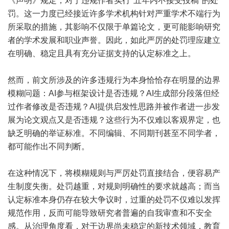
《声明》规定，对于违规作者实行"五年内不接受投稿"的处
罚。这一力度已经接近许多学术机构针对严重学术不端行为
所采取的措施，其影响不仅限于单篇论文，更可能影响研究
者的学术发展和职业声誉。因此，如此严厉的处罚理应建立
在明确、稳定且具有充分证据支持的认定标准之上。
然而，前文所涉及的许多违规行为本身恰恰存在明显的边界
模糊问题：AI参与框架设计是否违规？AI生成部分段落但经
过作者修改是否违规？AI提供启发性思路并被作者进一步发
展为论文观点又是否违规？这些行为不仅难以客观界定，也
缺乏明确的举证标准。不同编辑、不同期刊甚至不同学者，
都可能作出不同判断。
在这种情况下，将模糊规则与严厉处罚直接结合，便容易产
生制度失衡。处罚越重，对规则明确性的要求就越高；而当
认定标准本身仍存在较大争议时，过重的处罚不仅难以发挥
规范作用，反而可能导致研究者普遍的自我审查和不安全
感。从治理角度看，对于边界尚未稳定的新技术领域，教育