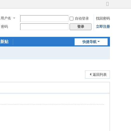
切
换
用户名
自动登录
找回密码
到
宽
密码
立即注册
登录
版
最新贴
快捷导航
返回列表