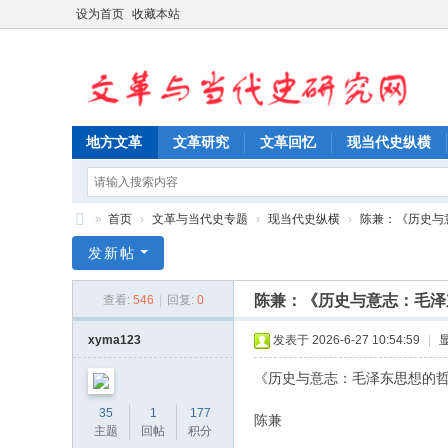
设为首页
收藏本站
地方文革
文革研究
文革回忆
现当代史纵横
»
首页
›
文革与当代史专题
›
现当代史纵横
›
陈兼：《历史与意
文
发新帖
革
陈兼：《历史与意志：毛泽
查看:
546
|
回复:
0
与
当
xyma123
发表于 2026-6-27 10:54:59
|
代
《历史与意志：毛泽东思想的
史
35
1
177
陈兼
研
主题
回帖
积分