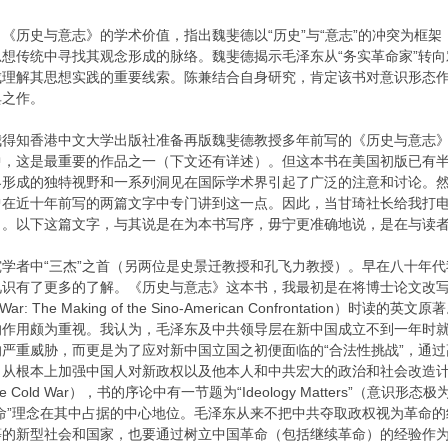
《历史与意志》的学术价值，指出魏斐德以“历史”与“意志”的冲突为框架
想传统中寻找其观念形成的脉络。魏斐德揭示毛泽东从“务实革命家”转向
成理解其思想实践的重要线索。陈兼结合自身研究，肯定该书对意识形态
典之作。
我得知香港中文大学出版社准备再版魏斐德教授多年前写的《历史与意志
中，这是最重要的作品之一（下文还有详述）。但这本书在美国初版已有
界形成的独特视野和一系列洞见在国际学术界引起了广泛的注意和讨论。
曾在近十年前写的两篇文字中专门讲到这一点。因此，当甘琦社长给我打
了。以下这篇文字，与其说是在为本书写序，毋宁更准确地说，是在与读
学者中“三杰”之首（另两位是史景迁教授和孔飞力教授）。早在八十年
见识有了更多的了解。《历史与意志》这本书，我最初是在将博士论文改
Korean War: The Making of the Sino-American Confro
的作用颇为重视。我认为，毛泽东及中共领导层在新中国成立不到一年时
严重威胁，而更是为了应对新中国立国之初便面临的“合法性挑战”，通
，从根本上加强中国人对新政权以及他本人和中共宏大的政治和社会改造
nd the Cold War），书的序论中有一节题为“Ideology Matter
命”理念在其中占据的中心地位。毛泽东从来不把中共夺取政权视为革命的终
的新型社会和国家，也要通过树立中国革命（包括继续革命）的经验作为