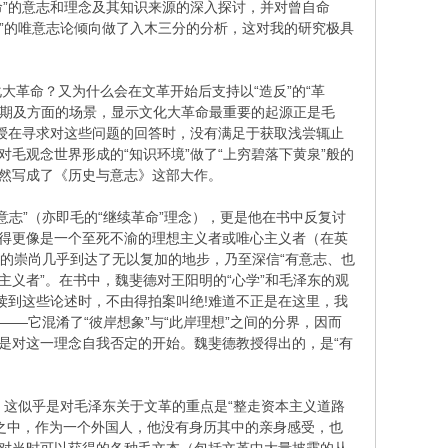
命”的意志和理念及其知识来源的深入探讨，并对曾自命
帅”的唯意志论倾向做了入木三分的分析，这对我的研究极具
革命？又为什么会在文革开始后支持以“造反”的“革
个时期及方面的场景，显示文化大革命最重要的起源正是毛
教授在寻求对这些问题的回答时，没有满足于获取浅尝辄止
毛观念世界形成的“知识环境”做了“上穷碧落下黄泉”般的
居然写成了《历史与意志》这部大作。
意志”（亦即毛的“继续革命”理念），更是他在书中反复讨
显得更像是一个至死不渝的理想主义者或唯心主义者（在英
作用的崇尚几乎到达了无以复加的地步，乃至深信“有意志、也
主义者”。在书中，魏斐德对王阳明的“心学”和毛泽东的观
年读到这些论述时，不由得拍案叫绝!难道不正是在这里，我
陷——它混淆了“彼岸想象”与“此岸理想”之间的分界，因而
是对这一理念自我否定的开始。魏斐德教授得出的，是“有
看，这似乎是对毛泽东关于文革的重点是“整走资本主义道路
之中，作为一个外国人，他没有身历其中的亲身感受，也