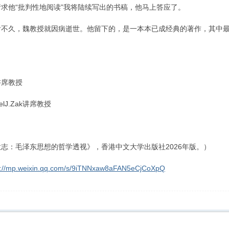
求他“批判性地阅读”我将陆续写出的书稿，他马上答应了。
后不久，魏教授就因病逝世。他留下的，是一本本已成经典的著作，其中
讲席教授
lJ.Zak讲席教授
志：毛泽东思想的哲学透视》，香港中文大学出版社2026年版。）
s://mp.weixin.qq.com/s/9iTNNxaw8aFAN5eCjCoXpQ