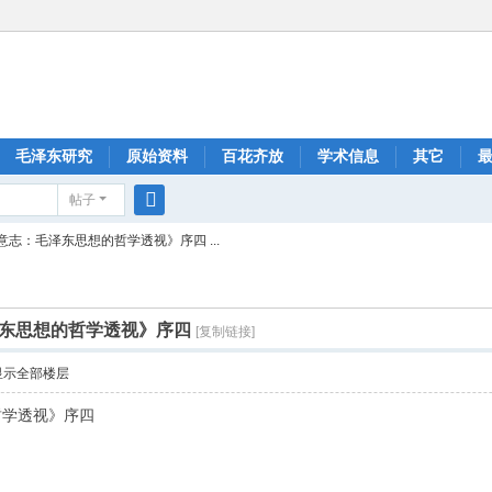
毛泽东研究
原始资料
百花齐放
学术信息
其它
帖子
搜
志：毛泽东思想的哲学透视》序四 ...
索
东思想的哲学透视》序四
[复制链接]
显示全部楼层
哲学透视》序四