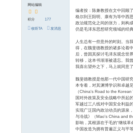
究
网站编辑
网
编者按：陈兼教授在文中回顾了
格尔到王阳明、康有为等中西思
积分
177
政治规范化之间的张力，则构
收听TA
发消息
仍是毛泽东思想研究领域的经
人生总有一些意外的时刻。当
得，在魏斐德教授的诸多论着
后，曾因其探讨毛泽东观念世
转移，这本书渐渐被遗忘。我
我喜出望外之下，马上就同意
魏斐德教授是他那一代中国研究
本专着，对其渊博学识和卓越
（China's Road to the 
国对外政策及安全战略中所起
军越过三八线对中国安全利益的
实现广泛国内政治动员的源泉
与冷战》（Mao's China a
影响，其根源在于毛的“继续革
中国改造为拥有普遍正义与平等