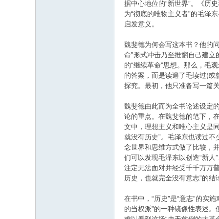
据中心地位的“新世界”。《历
为“彻底的唯物主义者”的毛泽
启发意义。
魏斐德为何会写这本书？他的问
命”形式冲击乃至推翻自己建立
的“继续革命”思想。那么，毛
的答案，而是读遍了毛读过(或
探究。最初，他只准备写一篇关
魏斐德由此而为全书论述设定的中
论的重点。在魏斐德的笔下，在
文中，理想主义和唯心主义是同一
就没有历史”。毛泽东也读过不
念世界和思维方式做了比较，并
们可以发现毛泽东以创造“新人”
注定无法面对并经受千千万万普
历史，也就完全没有意志”的结
在书中，“历史”是“意志”的
的当权派”的一种镜像性表述