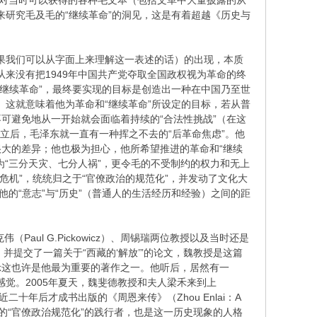
过对当时可以获得的各种毛文本（包括文革中大量披露的从
来研究毛及毛的“继续革命”的洞见，这是有着超越《历史与
如果我们可以从字面上来理解这一表述的话）的出现，本质
从来没有把1949年中国共产党夺取全国政权视为革命的终
“继续革命”，最终要实现的目标是创造出一种在中国乃至世
。这就意味着他为革命和“继续革命”所设定的目标，若从普
可避免地从一开始就会面临着持续的“合法性挑战”（在这
成立后，毛泽东就一直有一种挥之不去的“后革命焦虑”。他
大的差异；他也极为担心，他所希望推进的革命和“继续
“三分天灾、七分人祸”，更令毛的不受制约的权力和无上
危机”，统统归之于“官僚政治的规范化”，并发动了文化大
的“意志”与“历史”（普通人的生活经历和经验）之间的距
ul G.Pickowicz）、周锡瑞两位教授以及当时还是
，并提交了一篇关于“西藏的‘解放’”的论文，魏教授是这篇
示这也许是他最为重要的著作之一。他听后，居然有一
感觉。2005年夏天，魏斐德教授和夫人梁禾来到上
年后才成书出版的《周恩来传》（Zhou Enlai：A
的“官僚政治规范化”的践行者，也是这一历史现象的人格