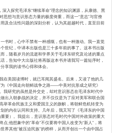
，深入探究毛泽东“继续革命”理念的知识渊源，从康德、黑
对思想与意识形态力量的极度倚重，而这一“意志”与官僚
作用及合法性问题的深刻分析，认为其超越时代，直至目前
》一书时，心中不禁有一种感慨，也有一种激动。我一直觉
半个世纪，中译本出版也是三十多年前的事了。这本书出版
然而，随着岁月的流逝和学界关于毛泽东研究及论述的重点
电话，告知中大出版社将再版这本书并请我写一篇短序时，
者分享我的读书心得和体会。
代我在美国读博时，就已耳闻其盛名。后来，又读了他的几
写为《中国走向朝鲜战争之路——中美对抗形成之研究》
ntation）时读的英文原著。我研究的虽然是外交史，却对意识形态在毛泽东时代中
就做出入朝参战的决定，并不仅仅是为了应对美军和联合国
过高举革命民族主义和爱国主义的旗帜，将朝鲜危机转变为
计划的内在认同和支持。几年后，我又写了《毛泽东的中国
s”（意识形态极为重要）。我提出，意识形态对毛时代中国对外政策的重大
点;他想象中的“革命”不仅要将中国人改变为“新人”，将
世界其他“被压迫民族”的榜样，从而开创出一个由中国占