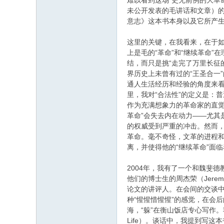
难以看到这场“史无前例的大革
未公开发表的毛讲话和文章）的
意志》这本书本身以及它所产
这里的关键，在我看来，在于如
上是毛的“革命”和“继续革命
结，而只是挑“走完了万里长征
界历史上未曾有过的“王圣合一
通人生活经历和经验的角度来看
里，我对“合法性”的定义是：普
作为充满想象力的革命家的直
革命”会失去内在动力——尤其
的权威受到严重的冲击。然而，
革命。毫不奇怪，文革的进程和
离，并使得他的“继续革命”面
2004年，我有了一个和魏斐德
他们的博士生的周杰荣（Jere
论文的讲评人。在会间的交谈
种“惺惺惜惺惺”的感觉，在会
海，“躲”在衡山饭店专心写作。
Life）。谈话中，我提到写