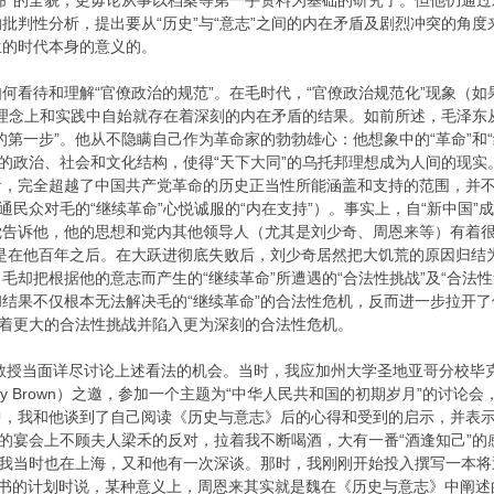
命”的全貌，更毋论从事以档案等第一手资料为基础的研究了。但他仍通
批判性分析，提出要从“历史”与“意志”之间的内在矛盾及剧烈冲突的角度
生的时代本身的意义的。
何看待和理解“官僚政治的规范”。在毛时代，“官僚政治规范化”现象（
”在理念上和实践中自始就存在着深刻的内在矛盾的结果。如前所述，毛泽东
的第一步”。他从不隐瞒自己作为革命家的勃勃雄心：他想象中的“革命”和
”的政治、社会和文化结构，使得“天下大同”的乌托邦理想成为人间的现实
，完全超越了中国共产党革命的历史正当性所能涵盖和支持的范围，并不
通民众对毛的“继续革命”心悦诚服的“内在支持”）。事实上，自“新中国”
觉告诉他，他的思想和党内其他领导人（尤其是刘少奇、周恩来等）有着很
是在他百年之后。在大跃进彻底失败后，刘少奇居然把大饥荒的原因归结为
毛却把根据他的意志而产生的“继续革命”所遭遇的“合法性挑战”及“合法性
结果不仅根本无法解决毛的“继续革命”的合法性危机，反而进一步拉开了他
临着更大的合法性挑战并陷入更为深刻的合法性危机。
教授当面详尽讨论上述看法的机会。当时，我应加州大学圣地亚哥分校毕克伟（Pa
my Brown）之邀，参加一个主题为“中华人民共和国的初期岁月”的讨论会
中，我和他谈到了自己阅读《历史与意志》后的心得和受到的启示，并表
后的宴会上不顾夫人梁禾的反对，拉着我不断喝酒，大有一番“酒逢知己”的
我当时也在上海，又和他有一次深谈。那时，我刚刚开始投入撰写一本将近二十
这本书的计划时说，某种意义上，周恩来其实就是魏在《历史与意志》中阐述