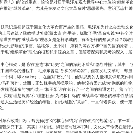
史和意志》的论述重点，恰恰是对居于毛泽东观念世界中心地位的“继续革
东在推进“继续革命”、尤其是在发动文化大革命时“思想领先、意识形态挂
题意识最初起源于因文化大革命而产生的困惑。毛泽东为什么会发动文化大
的上层建筑？魏教授以“电影蒙太奇”的手法，抓取了毛“革命实践”中各
观念世界中的“继续革命”理念又是怎样形成的、有着怎样的知识渊源？魏
曾受到影响)的康德、黑格尔、王阳明、康有为等西方和中国先哲的原著，对
于毛“继续革命”理念的根基和来源的文章，但随着探索和思考的深入，
心框架，是毛的“意志”和“历史”之间的深刻矛盾和“剧烈冲撞”；其中，“
中国革命的进程中，毛泽东曾是“务实的革命家”，但在发动文革时，却
个词，即idealist）。在面对“历史”时，他对思想的力量和意识形态
少马列著作，然而，正如魏斐德所揭示的，他并没有因此成为“彻底的唯物
发现毛泽东的“知行统一”和王阳明的“知行合一”之间的相通之处。我当
、实现“理想境界”和“理想社会”为终极目标的“继续革命”理念的根本性缺
通人生活经历和经验的考验。如此构建的“意志”，一旦付诸实践，便一定
论。
实施对象和改造目标，魏斐德把它的核心归结为“官僚政治的规范化”。乍一
。但若深究下去，其实并非如此。魏斐德写这本书时，文化大革命仍在进行