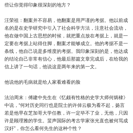
些让你觉得印象很深刻的地方？
汪荣祖：翻案并不容易，他翻案是用严谨的考据。他以前成
名的是在史学研究中引入了社会科学方法，注意社会流动，
他在做中国上古思想的时候，就把重点放在考据上，就是一
定要在考据上站得住脚，翻案才能够成立。他的考据不是一
条线，他自己说是多维度的考据。我印象深刻的是，他达成
的结论自己非常有信心，他最后那篇文章完成后，在给我的
信上讲了一句话，他说这是两年来的第一文。
他说他的毛病就是给人家看难看的脸
法治周末：傅建中先生在《忆颇有性格的史学大师何炳棣》
中说，“何对历史同行也是院士的许倬云极为看不起，扬言
若是他早在芝加哥大学任教，许一定毕不了业，无他，只因
许是顾理雅的学生。蜚声国际的考古学家张光直也被何骂成
汉奸”，你怎么看何先生的这种个性？