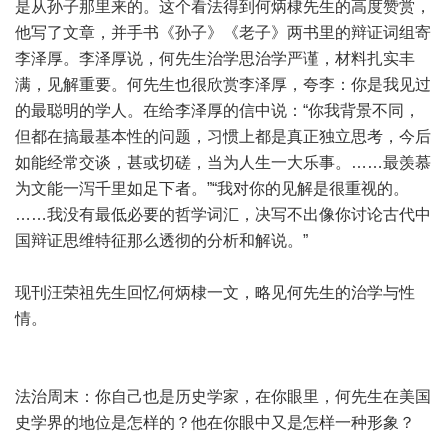
是从孙子那里来的。这个看法得到何炳棣先生的高度赞赏，
他写了文章，并手书《孙子》《老子》两书里的辩证词组寄
李泽厚。李泽厚说，何先生治学思治学严谨，材料扎实丰
满，见解重要。何先生也很欣赏李泽厚，夸李：你是我见过
的最聪明的学人。在给李泽厚的信中说：“你我背景不同，
但都在搞最基本性的问题，习惯上都是真正独立思考，今后
如能经常交谈，甚或切磋，当为人生一大乐事。……最羡慕
为文能一泻千里如足下者。”“我对你的见解是很重视的。
……我没有最低必要的哲学词汇，决写不出像你讨论古代中
国辩证思维特征那么透彻的分析和解说。”
现刊汪荣祖先生回忆何炳棣一文，略见何先生的治学与性
情。
法治周末：你自己也是历史学家，在你眼里，何先生在美国
史学界的地位是怎样的？他在你眼中又是怎样一种形象？