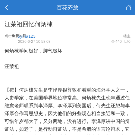
百花齐放
汪荣祖回忆何炳棣
点击重新加载
xyma123
楼主
2026-6-27 10:58:03
440
0
何炳棣学问极好，脾气极坏
汪荣祖
【按】何炳棣先生是李泽厚很尊敬和看重的海外学人之一，
大史学家，在美国学界地位非常高。何炳棣先生晚年通过任
继愈老师联系到李泽厚。李泽厚到美国后，何先生还想与李
泽厚合作写思想史，因为他们的好些观点相当接近和一致，
可惜年岁都大了，又分两地，没有进行。李泽厚讲中国的辩
证法，如老子，是行动辩证法，不是希腊的语言论辩术，它