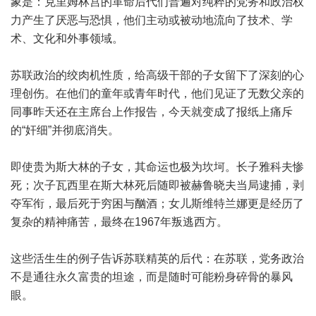
象是：克里姆林宫的革命后代们普遍对纯粹的党务和政治权
力产生了厌恶与恐惧，他们主动或被动地流向了技术、学
术、文化和外事领域。
苏联政治的绞肉机性质，给高级干部的子女留下了深刻的心
理创伤。在他们的童年或青年时代，他们见证了无数父亲的
同事昨天还在主席台上作报告，今天就变成了报纸上痛斥
的“奸细”并彻底消失。
即使贵为斯大林的子女，其命运也极为坎坷。长子雅科夫惨
死；次子瓦西里在斯大林死后随即被赫鲁晓夫当局逮捕，剥
夺军衔，最后死于穷困与酗酒；女儿斯维特兰娜更是经历了
复杂的精神痛苦，最终在1967年叛逃西方。
这些活生生的例子告诉苏联精英的后代：在苏联，党务政治
不是通往永久富贵的坦途，而是随时可能粉身碎骨的暴风
眼。