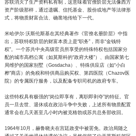
苏联消灭了生产资料私有制，这意味着官僚阶层无法像西方
资产阶级那样，通过遗嘱、信托基金、股份或地产等法律形
式，将物质财富合法、确凿地传给下一代。
米哈伊尔·沃斯伦斯基在其经典著作《官僚名册阶层》中指
出，苏联特权阶层的财富本质上是“职务”，而非“金钱特
权”。一个苏共中央高级官员所享受的特殊特权包括国家分
配的城市高档公寓（如莫斯科的“政府大楼”）、由国家第七
局维护的国家别墅（Gosdacha）、特殊供应店（如“小白
桦”商店）的免税和特供商品购买权、第四医院（Chazov医
院）的专属医疗服务，以及配备专职司机的政府专车。
这些特权具有极强的“岗位即享有，离职即剥夺”的特征。官
员一旦去世、退休或在政治斗争中失败，上述所有物质配置
通常会在几天甚至几小时内被克格勃或苏共总务部收回。
1964年10月，赫鲁晓夫在宫廷政变中被罢免。政治局随之