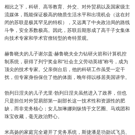
相比之下，科研、高等教育、外交、对外贸易以及国家级主
流媒体，既能保证极高的物质生活水平和出境机会（这在封
闭的苏联是极其罕见的特权），又远离了中央政治局的路线
斗争，安全系数极高。因此，苏联后期形成了高干子女集体
向技术专家和学术官僚转型的奇特景观。
赫鲁晓夫的儿子谢尔盖·赫鲁晓夫全力钻研火箭和计算机控
制系统，获得了列宁奖金和“社会主义劳动英雄”称号，成为
顶尖的技术专家。父亲倒台后，他的科研工作虽受一定干
扰，但专家身份保住了他的体面，晚年得以移居美国讲学。
勃列日涅夫的儿子尤里·勃列日涅夫虽然进入了政界，但也
只是担任对外贸易部第一副部长这一技术性和资源性的肥
缺，而非党务核心；女儿加琳娜则纵情于文艺圈、马戏团和
珠宝收藏，毫无政治野心。
米高扬的家庭完全避开了党务系统，斯捷潘是功勋试飞员、