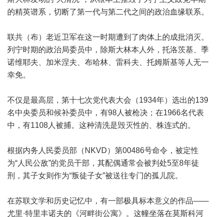
的精英谱系，切断了第一代与第二代之间的政治血缘联系。
联共（布）老近卫军在这一时期遭到了肉体上的成批消灭。
列宁时期的政治局委员中，除斯大林本人外，托洛茨基、季
诺维耶夫、加米涅夫、布哈林、雷科夫、托姆斯基等人无一
幸免。
不仅是最高层，第十七次党代表大会（1934年）选出的139
名中央委员和候补委员中，有98人被枪决；在1966名代表
中，有1108人被捕。这种清洗是毁灭性的、株连式的。
根据内务人民委员部（NKVD）第00486号命令，被定性
为“人民公敌”的党员干部，其配偶通常会被判处5至8年徒
刑，其子女则作为“叛徒子女”被送往专门的孤儿院。
在苏联文学和历史记忆中，有一部极具标本意义的作品——
尤里·特里丰诺夫的《河畔街公寓》。这幢坐落在莫斯科河