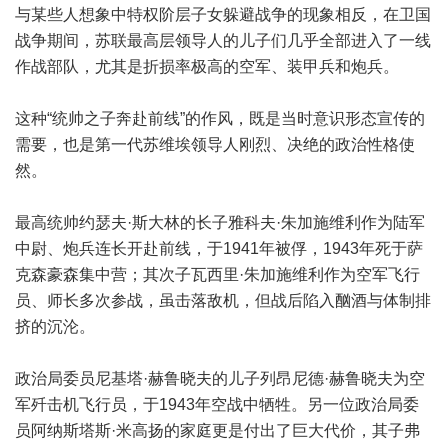
与某些人想象中特权阶层子女躲避战争的现象相反，在卫国
战争期间，苏联最高层领导人的儿子们几乎全部进入了一线
作战部队，尤其是折损率极高的空军、装甲兵和炮兵。
这种“统帅之子奔赴前线”的作风，既是当时意识形态宣传的
需要，也是第一代苏维埃领导人刚烈、决绝的政治性格使
然。
最高统帅约瑟夫·斯大林的长子雅科夫·朱加施维利作为陆军
中尉、炮兵连长开赴前线，于1941年被俘，1943年死于萨
克森豪森集中营；其次子瓦西里·朱加施维利作为空军飞行
员、师长多次参战，虽击落敌机，但战后陷入酗酒与体制排
挤的沉沦。
政治局委员尼基塔·赫鲁晓夫的儿子列昂尼德·赫鲁晓夫为空
军歼击机飞行员，于1943年空战中牺牲。另一位政治局委
员阿纳斯塔斯·米高扬的家庭更是付出了巨大代价，其子弗