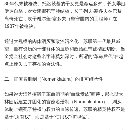
30年代末被枪决。托洛茨基的子女更是命运多舛，长女季娜
伊达自杀，次女娜娜死于肺结核，长子列夫·塞多夫在巴黎
离奇死亡，次子谢尔盖·塞多夫（坚守国内的工程师）在
1937年被枪决。
通过大规模的肉体消灭和政治污名化，苏联第一代最具威
望、最有资历的干部群体的血脉和政治纽带被彻底切断。当
全党全社会对这些名字讳莫如深时，所谓的“革命后代”在起
点上便失去了存在的合法性。
二、官僚名册制（Nomenklatura）的非可继承性
如果说大清洗摧毁了革命初期的“血缘贵族”萌芽，那么斯大
林随后建立并固化的官僚名册制（Nomenklatura），则从
体制上锁死了特权与权力的血缘传递。苏联的精英特权不是
基于“所有权”，而是基于“使用权”和“职位”。