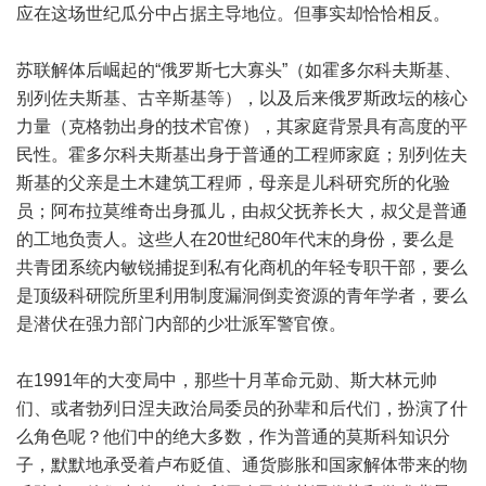
应在这场世纪瓜分中占据主导地位。但事实却恰恰相反。
苏联解体后崛起的“俄罗斯七大寡头”（如霍多尔科夫斯基、
别列佐夫斯基、古辛斯基等），以及后来俄罗斯政坛的核心
力量（克格勃出身的技术官僚），其家庭背景具有高度的平
民性。霍多尔科夫斯基出身于普通的工程师家庭；别列佐夫
斯基的父亲是土木建筑工程师，母亲是儿科研究所的化验
员；阿布拉莫维奇出身孤儿，由叔父抚养长大，叔父是普通
的工地负责人。这些人在20世纪80年代末的身份，要么是
共青团系统内敏锐捕捉到私有化商机的年轻专职干部，要么
是顶级科研院所里利用制度漏洞倒卖资源的青年学者，要么
是潜伏在强力部门内部的少壮派军警官僚。
在1991年的大变局中，那些十月革命元勋、斯大林元帅
们、或者勃列日涅夫政治局委员的孙辈和后代们，扮演了什
么角色呢？他们中的绝大多数，作为普通的莫斯科知识分
子，默默地承受着卢布贬值、通货膨胀和国家解体带来的物