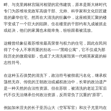
畔、与克里姆林宫隔河相望的宏伟建筑，原本是斯大林时代
专门为苏维埃党政军高级干部、元帅、科学家和文化巨匠建
造的豪华住宅。然而在大清洗的狂飙中，这座精英汇聚的楼
宇变成了一个巨大的陷阱。住在楼里的干部约有九成被抓走
或处决，他们的家属也未能幸免，纷纷跟着被流放。
这幢曾经象征着苏维埃最高荣誉与权力的住宅，因此在民间
得了个令人不寒而栗的别名——“黑暗公寓”，它不仅成为那
段历史的微观缩影，也成了大清洗摧毁第一代精英家庭的标
志性符号。
在这种玉石俱焚的清洗下，政治符号被彻底污名化，继承权
荡然无存。传统的王朝政治或威权政治中，长辈的政治遗产
是一种天然的合法性资源。但在苏联，被清洗的老近卫军后
代不仅无法继承任何政治资源，反而背负了沉重的“原罪”。
例如加米涅夫的长子亚历山大（空军军官）和次子尤里均在