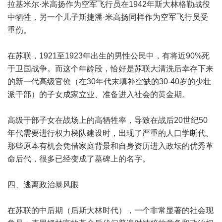
拉基米尔·米高扬作为空军飞行员在1942年斯大林格勒战役
中牺牲，另一个儿子斯捷潘·米高扬同样作为空军飞行员受
重伤。
在苏联，1921至1923年出生的男性公民中，有将近90%死
于卫国战争。而这个年龄段，恰好是苏联大清洗后幸存下来
的新一代高级官僚（在30年代末填补空缺的30-40岁的少壮
派干部）的子女成家立业、准备进入社会的黄金期。
高级干部子女在战场上的高牺牲率，导致在战后20世纪50
年代需要进行权力梯队建设时，出现了严重的人口学断代。
那些原本有机会凭借家庭背景和自身资历进入政坛的优秀革
命后代，很多已经变成了墓碑上的名字。
四、逃离政治暴风眼
在苏联的中后期（后斯大林时代），一个非常显著的社会现