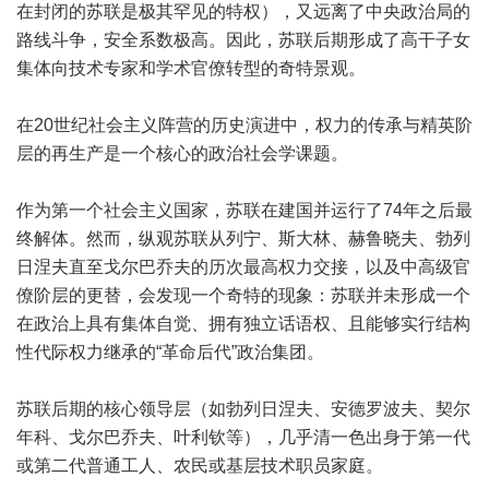
在封闭的苏联是极其罕见的特权），又远离了中央政治局的
路线斗争，安全系数极高。因此，苏联后期形成了高干子女
集体向技术专家和学术官僚转型的奇特景观。
在20世纪社会主义阵营的历史演进中，权力的传承与精英阶
层的再生产是一个核心的政治社会学课题。
作为第一个社会主义国家，苏联在建国并运行了74年之后最
终解体。然而，纵观苏联从列宁、斯大林、赫鲁晓夫、勃列
日涅夫直至戈尔巴乔夫的历次最高权力交接，以及中高级官
僚阶层的更替，会发现一个奇特的现象：苏联并未形成一个
在政治上具有集体自觉、拥有独立话语权、且能够实行结构
性代际权力继承的“革命后代”政治集团。
苏联后期的核心领导层（如勃列日涅夫、安德罗波夫、契尔
年科、戈尔巴乔夫、叶利钦等），几乎清一色出身于第一代
或第二代普通工人、农民或基层技术职员家庭。