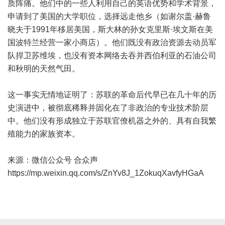
质阵痛。他们中的一些人利用自己的英语优势和学术背景，
申请到了美国的大学职位，选择远走他乡（如谢尔盖·赫鲁
晓夫于1991年移居美国，斯大林的孙女克里斯·埃文斯在美
国波特兰经营一家小商店）。他们既没有政治资源去动员军
队捍卫苏维埃，也没有资本网络去吞并西伯利亚的石油公司
和秋明的天然气田。
这一事实无情地证明了：苏联的革命后代早已在几十年的历
史演进中，被彻底稀释并固化在了非政治的专业技术阶层
中。他们没有形成独立于苏联官僚机器之外的、具有自我繁
殖能力的家族资本。
来源：微信公众号 合众声
https://mp.weixin.qq.com/s/ZnYv8J_1ZokuqXavfyHGaA