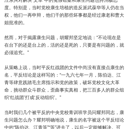
汪东兴对解决“文革”中的冤假错案和康生问题也持消极态
度。特别是，当时党校康生培植的造反派武葆华等人仍在当
权，他们一再申辩，他们干的那些坏事都是经过康老和曹大
姐批准的。
然而，对于揭露康生问题，胡耀邦坚定地说：“不论现在是
在台下的还是台上的，活的还是死的，只要是有问题的，就
必须追究。”
从策略上说，当时平反红战团的文件中尚没有直接点康生的
名，平反结论是这样写的：“一九六七年一月，陈伯达、江
青等肆意践踏毛主席指示和党的政策，破坏党校文化大革
命，挑动群众斗群众，歪曲事实真相，把三百多人的群众组
织‘红战团’打成‘反动组织’。”
当时我们几个被平反的中央党校青训班学员问耀邦同志，康
生问题怎么办？耀邦明确地说，康生的名字被这个平反结论
中的“陈伯达、江青等”“等”进去了，以后一定能够解决。可