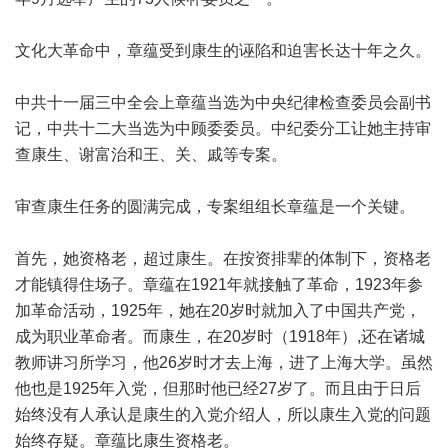
文化大革命中，章蕴受到康生的诬陷和迫害长达十年之久。
中共十一届三中全会上章蕴当选为中央纪律检查委员会副书
记，中共十二大当选为中顾委委员。中纪委分工让她主持审
查康生、谢富治和王、关、戚等专案。
审查康生任务的圆满完成，专案组组长章蕴是一个关键。
首先，她资格老，超过康生。在按资排辈的体制下，资格老
才能镇得住场子。章蕴在1921年就接触了革命，1923年参
加革命活动，1925年，她在20岁时就加入了中国共产党，
成为职业革命者。而康生，在20岁时（1918年）,还在诸城
教师讲习所学习，他26岁时才去上海，进了上海大学。虽然
他也是1925年入党，但那时他已经27岁了。而且由于日后
始终没有人承认是康生的入党介绍人，所以康生入党的问题
始终存疑。章蕴比康生资格老。