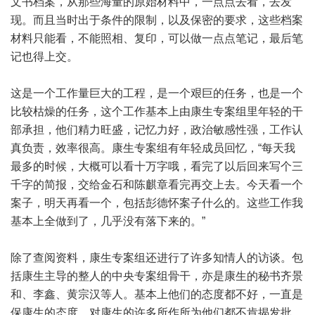
文书档案，从那些海量的原始材料中，一点点去看，去发
现。而且当时出于条件的限制，以及保密的要求，这些档案
材料只能看，不能照相、复印，可以做一点点笔记，最后笔
记也得上交。
这是一个工作量巨大的工程，是一个艰巨的任务，也是一个
比较枯燥的任务，这个工作基本上由康生专案组里年轻的干
部承担，他们精力旺盛，记忆力好，政治敏感性强，工作认
真负责，效率很高。康生专案组有年轻成员回忆，“每天我
最多的时候，大概可以看十万字哦，看完了以后回来写个三
千字的简报，交给金石和陈麒章看完再交上去。今天看一个
案子，明天再看一个，包括彭德怀案子什么的。这些工作我
基本上全做到了，几乎没有落下来的。”
除了查阅资料，康生专案组还进行了许多知情人的访谈。包
括康生主导的整人的中央专案组骨干，亦是康生的秘书齐景
和、李鑫、黄宗汉等人。基本上他们的态度都不好，一直是
保康生的态度，对康生的许多所作所为他们都不肯揭发批