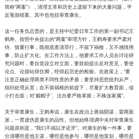
简称“两案”），清理文革和历史上遗留下来的大量问题，平
反冤假错案。其中也包括审查康生。
这一任务负总责的，是主持中纪委日常工作的第一副书记王
鹤寿。按照中央提出的“两案”审理方针，王鹤寿要求严肃对
待、慎重行事，既彻底查清罪行，不留下祸根，又不感情用
事，防止扩大化。在工作方法上，他要求工作人员在讨论研
究问题时，要自觉设立对立面，要鼓励提出反对意见，要使
论点、论据站得住脚，经得起历史的检验。在政策上，“要
注意正确处理两类不同性质的矛盾；要坚持思想批判从严，
组织处理从宽；在不留祸根的前提下，尽量扩大教育面，缩
小打击面；对‘戴帽子’、法办要严格掌握；不株连家属”。
关于审查康生，王鹤寿说，康生在政治上善搞阴谋，耍两面
派，一贯虚伪是康生的品性。但他始终强调中央对审查康生
问题原则是，“我们不搞以牙还牙”。对康生的每一件事，要
分清哪些是他主谋，哪些是他参与，哪些是他策划，哪些是