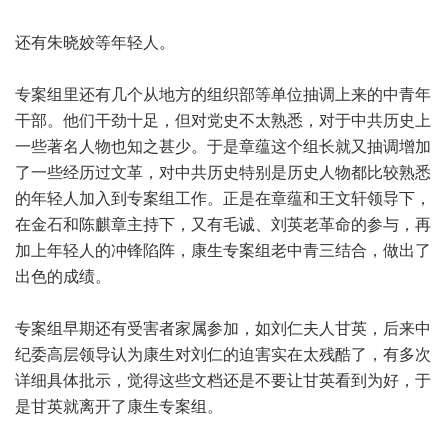
还有朱晓姣等年轻人。
专案组里还有几个从地方的组织部等单位抽调上来的中青年
干部。他们干劲十足，但对党史不太熟悉，对于中共历史上
一些著名人物也知之甚少。于是章蕴这个组长就又抽调增加
了一些经历过文革，对中共历史特别是历史人物都比较熟悉
的年轻人加入到专案组工作。正是在章蕴和王文轩领导下，
在金石和陈麒章主持下，又有毛诚、刘英老革命的参与，再
加上年轻人的冲锋陷阵，康生专案组老中青三结合，做出了
出色的成绩。
专案组早期还有受害者家属参加，如刘仁夫人甘英，后来中
纪委高层领导认为康生对刘仁的迫害实在太残酷了，有多次
详细具体批示，觉得这些文档还是不要让甘英看到为好，于
是甘英就离开了康生专案组。