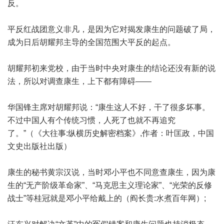
反。
平反红战团意义非凡，是因为它对揭发康生的问题破了局，
成为日后胡耀邦主导的全国范围大平反的起点。
胡耀邦初来党校，由于当时中央对康生的结论还没有新的说
法，所以对调查康生，上下都有障碍——
华国锋主席对胡耀邦说：“康生这人不好，干了很多坏事。
不过中国人有个传统习惯，人死了也就不再追究
了。”（《大往事:纵横历史解密档案》,作者：叶匡政，中国
文史出版社出版）
康生的秘书黄宗汉说，当时邓小平也不同意查康生，因为康
生的“无产阶级革命家”、“马克思主义理论家”、“光荣的反修
战士”等桂冠就是邓小平给戴上的（阎长贵:水煮百年网）;