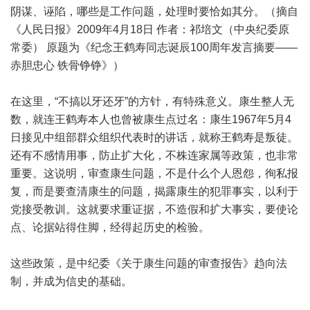
阴谋、诬陷，哪些是工作问题，处理时要恰如其分。（摘自
《人民日报》2009年4月18日 作者：祁培文（中央纪委原
常委） 原题为《纪念王鹤寿同志诞辰100周年发言摘要——
赤胆忠心 铁骨铮铮》）
在这里，“不搞以牙还牙”的方针，有特殊意义。康生整人无
数，就连王鹤寿本人也曾被康生点过名：康生1967年5月4
日接见中组部群众组织代表时的讲话，就称王鹤寿是叛徒。
还有不感情用事，防止扩大化，不株连家属等政策，也非常
重要。这说明，审查康生问题，不是什么个人恩怨，徇私报
复，而是要查清康生的问题，揭露康生的犯罪事实，以利于
党接受教训。这就要求重证据，不造假和扩大事实，要使论
点、论据站得住脚，经得起历史的检验。
这些政策，是中纪委《关于康生问题的审查报告》趋向法
制，并成为信史的基础。