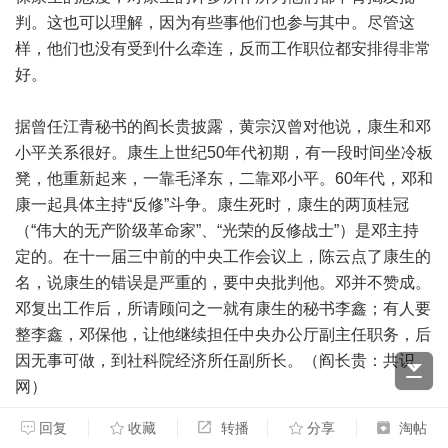
判。这也可以理解，因为有些事他们也参与其中。尽管这
样，他们也没有受到什么牵连，反而工作职位都安排得非常
好。
据曾任江青秘书的阎长贵披露，黄宗汉曾对他说，康生和邓
小平关系很好。康生上世纪50年代初期，有一段时间坐冷板
凳，他重新起来，一靠毛泽东，二靠邓小平。60年代，邓和
康一起具体主持“反修”斗争。康生死时，康生的两顶桂冠
（“伟大的无产阶级革命家”、“光荣的反修战士”）是邓主持
定的。在十一届三中前的中央工作会议上，陈云点了康生的
名，说康生的错误是严重的，要中央批判他。邓并不赞成。
邓复出工作后，所请顾问之一就有康生的秘书李鑫；有人要
整李鑫，邓保他，让他继续担任中央办公厅副主任职务，后
因无事可做，到社科院经济所任副所长。（阎长贵：共识
网）
回复
收藏
转播
分享
淘帖
另外，曹轶欧的秘书张恩慈对北大第一张大字报的出笼起了