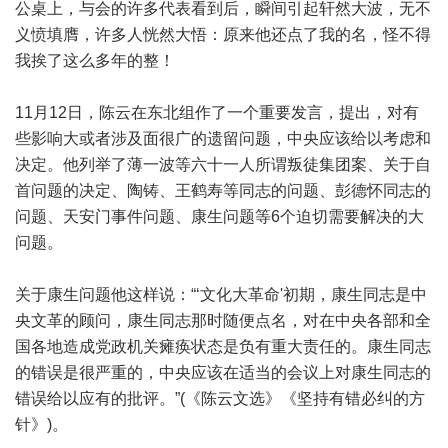
公桌上，与会的许多代表看到后，瞬间引起轩然大波，无不
义愤填膺，许多人恍然大悟：原来他还点了我的名，怪不得
我挨了这么多年的整！
11月12日，陈云在东北组作了一个重要发言，提出，对有
些影响大或者涉及面很广的遗留问题，中央应该给以考虑和
决定。他列举了薄一波等六十一人所谓叛徒集团案、关于自
首问题的决定、陶铸、王鹤寿等同志的问题、彭德怀同志的
问题、天安门事件问题、康生问题等6个迫切需要解决的大
问题。
关于康生问题他这样说：“‘文化大革命'初期，康生同志是中
央文革的顾问，康生同志那时随便点名，对在中央各部和全
国各地造成党政机关瘫痪状态是负有重大责任的。康生同志
的错误是很严重的，中央应该在适当的会议上对康生同志的
错误给以应有的批评。”(《陈云文选》《坚持有错必纠的方
针》)。