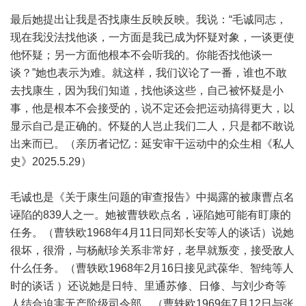
最后她提出让我是否找康生反映反映。我说：“毛诚同志，
现在我没法找他谈，一方面是我已成为怀疑对象，一谈更使
他怀疑；另一方面他根本不会听我的。你能否找他谈一
谈？”她也表示为难。就这样，我们议论了一番，谁也不敢
去找康生，因为我们知道，找他谈这些，自己被怀疑是小
事，他是根本不会接受的，说不定还会把运动搞得更大，以
显示自己是正确的。怀疑的人岂止我们二人，只是都不敢说
出来而已。（亲历者记忆：延安审干运动中的众生相《私人
史》2025.5.29）
毛诚也是《关于康生问题的审查报告》中揭露的被康曹点名
诬陷的839人之一。她被曹轶欧点名，诬陷她可能有盯康的
任务。（曹轶欧1968年4月11日同郑长安等人的谈话）说她
很坏，很滑，与杨献珍关系非常好，老早就叛变，接受敌人
什么任务。（曹轶欧1968年2月16日接见武葆华、智纯等人
时的谈话 ）还说她是日特、里通苏修、日修、与刘少奇等
人结合迫害无产阶级司令部。（曹轶欧1969年7月12日与张