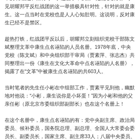
见胡耀邦平反红战团的这一举措极具针对性，针对的就是康
生。这一点当时在党校也是人人心知肚明。这说明，反对康
生已经不是禁区。
趁热打铁，红战团平反以后，胡耀邦立刻组织党校干部陈文
斌整理文革中康生点名诬陷的人员名册。1978年底，中央
党校（陈文斌）和中央组织部干审局（贾素萍、张志杰）共
同整理出一份《康生在文化大革命中点名诬陷的人名册》，
揭露了在“文革”中被康生点名诬陷的共603人。
当时笔者的先生任小彬在中组部工作，贾素平见到他，幽默
地对他说：“小彬，康生说你是小坏蛋！”因为小彬和他的父
亲任彬（原北京市委组织部副部长）也在这个名册上！
在这个名册中，康生点名诬陷的有：党中央副主席、政治局
委员、候补委员，国务院总理、副总理、全国人大常委会委
员长、副委员长，国家主席、副主席33人；八届中央委员、