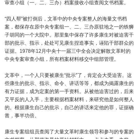
审查小组（一、二、三办）档案接收小组查阅文书档案。
“四人帮”被打倒后，文革中的中央专案整人的海量文书档
案，都保存在原中央专案组一、二、三办原驻地之一的铁狮
子胡同的一个大院中。那里集中保存了许多康生对被迫害干
部的批示、指示，处处可见康生捏造事实，诬陷干部群众的
证据。1978年12月中央十一届三中全会决定解散文革时的
中央专案审查小组，所有档案材料移交中组部管理。
文革中，一个人只要被康生“批示”了，肯定会大受迫害。这
些康生的批示、指示、命令、讲话等等，都成为揭露康生的
有力证据，成为定案的第一手资料。从被他迫害过的，后来
又平反的人入手，主要根据档案材料，来研究他是如何整人
的。根据康生自己的批示，自己的讲话来定他的罪，证据确
凿，事半功倍。
康生专案组组员查阅了大量文革时康生领导和参与的专案的