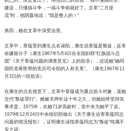
机已到，决定复出了。用他自己的话说：“我不懂搞经济、
建设，只懂搞斗争，一搞斗争病就好了。文革“二月逆
流”时，他阴森地说：“我是整人的！”
第四，她在文革中深受迫害。
文革中，章蕴受到康生点名诬陷，康生说章蕴是叛徒，反革
命嫌疑分子（康生1967年5月4日在全国妇联“红旗战斗总
团”《关于章蕴问题的调查意见》上的批语），还说她“确同
国民党蒋匪帮的宪兵司令部的人有关系”。（康生1967年11
月3日的一段批语）
在康生的点名授意下，文革中章蕴成为重点批斗对象，逼她
交代“叛徒罪行”。她被关押长达十年之久，但她始终坚持实
事求是。1975年，在她71岁高龄时，党中央为她平了反。
1979年12月24日中央组织部做出《关于康生迫害章蕴同志
问题的情况报告》，证明康生诬指章蕴同志为“叛徒”纯属不
实之词。