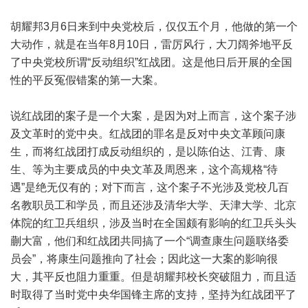
胡耀邦3月6日来到中央党校后，仅仅五个月，他做的第一个
大动作，就是在当年8月10日，雷厉风行，大刀阔斧地平反
了中央党校所谓“反动组织”红战团。这是他日后开展的全国
性的平反冤假错案的第一大案。
说红战团的案子是一个大案，是因为对上而言，这个案子涉
及文革时的党中央。红战团的罪名是反对中央文革顾问康
生，而将红战团打成反动组织的，是以陈伯达、江青、康
生、等为主要成员的中央文革及周恩来，这个高规格“待
遇”是绝无仅有的；对下而言，这个案子不光涉及党校几百
名教职员工和学员，而且还涉及清华大学、天津大学、北京
体院的红卫兵组织，涉及当时在全国颇有影响的红卫兵头头
蒯大富，他们和红战团共同搞了一个“调查康生问题联络委
员会”，将康生问题推向了社会；因此这一大案的影响很
大，其平反也阻力重重。但是胡耀邦校长突破阻力，而且适
时取得了当时党中央华国锋主席的支持，坚持为红战团平了