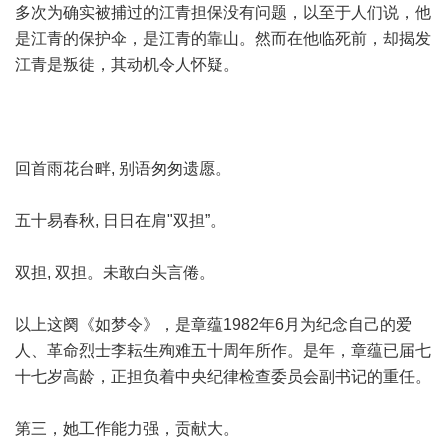
多次为确实被捕过的江青担保没有问题，以至于人们说，他
是江青的保护伞，是江青的靠山。然而在他临死前，却揭发
江青是叛徒，其动机令人怀疑。
回首雨花台畔, 别语匆匆遗愿。
五十易春秋, 日日在肩"双担”。
双担, 双担。未敢白头言倦。
以上这阕《如梦令》，是章蕴1982年6月为纪念自己的爱
人、革命烈士李耘生殉难五十周年所作。是年，章蕴已届七
十七岁高龄，正担负着中央纪律检查委员会副书记的重任。
第三，她工作能力强，贡献大。