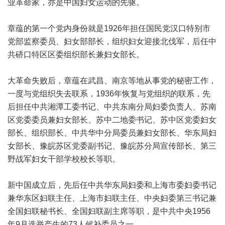
业革命家，亦是中国妇女运动的先驱。
章蕴的第一个党内身份就是1926年担任国民党汉口特别市
党部监察委员、妇女部部长，组织妇女迎接北伐军，后任中
共硚口特区区委组织部长兼妇女部长。
大革命失败后，章蕴在武昌、南京等地从事党的秘密工作，
一度与党组织失去联系，1936年恢复与党组织的联系，先
后担任中共湘潭工委书记、中共东南分局妇委负责人、苏南
区党委委员兼妇女部长、苏中二地委书记、苏中区党委妇女
部长、组织部长、中共华中分局委员兼妇女部长、华东局妇
女部长、豫皖苏区党委副书记、豫皖苏分局宣传部长、第三
野战军妇女干部学校校长等职。
新中国成立后，先后任中共华东局妇委和上海市委妇委书记
兼华东区妇联主任、上海市妇联主任、中央妇委第三书记兼
全国妇联秘书长、全国妇联副主席等职，是中共中央1956
年9月选举产生的73人候补委员之一。