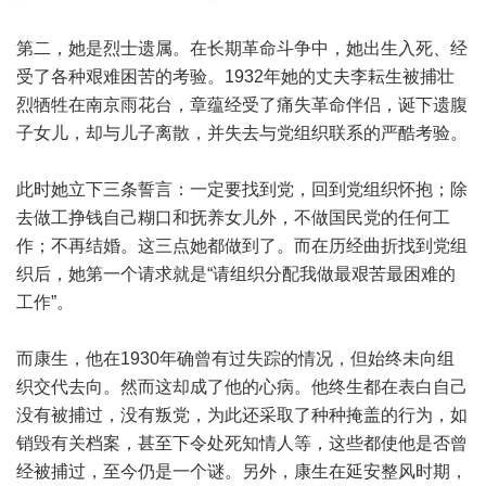
第二，她是烈士遗属。在长期革命斗争中，她出生入死、经
受了各种艰难困苦的考验。1932年她的丈夫李耘生被捕壮
烈牺牲在南京雨花台，章蕴经受了痛失革命伴侣，诞下遗腹
子女儿，却与儿子离散，并失去与党组织联系的严酷考验。
此时她立下三条誓言：一定要找到党，回到党组织怀抱；除
去做工挣钱自己糊口和抚养女儿外，不做国民党的任何工
作；不再结婚。这三点她都做到了。而在历经曲折找到党组
织后，她第一个请求就是“请组织分配我做最艰苦最困难的
工作”。
而康生，他在1930年确曾有过失踪的情况，但始终未向组
织交代去向。然而这却成了他的心病。他终生都在表白自己
没有被捕过，没有叛党，为此还采取了种种掩盖的行为，如
销毁有关档案，甚至下令处死知情人等，这些都使他是否曾
经被捕过，至今仍是一个谜。另外，康生在延安整风时期，