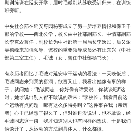
期训练班在延安开学，届时毛诚刚从苏联受训归来，在训练
班旁听。
中央社会部在延安枣园秘密成立了另一所培养情报和保卫干
部的学校——西北公学，校长由中社部副部长、中情部副部
长李克农兼任，副校长为中社部第一局局长李逸民，后又派
吴德峰来加强领导。该校的重要领导成员还有汪东兴（中社
部第二室主任）、毛诚（女，曾任中社部秘书长）。
有亲历者回忆了毛诚对延安审干运动的看法：一天晚饭后，
毛诚同志来到我的窑洞，欲言又止，我看出她像有事的样
子，就问她：“毛诚同志，你好像有话要说，你就谈吧!”这
时，她才说出别人都不敢说的话来：“李校长，我看目前这
个运动有点问题，哪有这么多特务啊？”这件事在我（亲历
者）心里已经想了很久了，但对谁也没说过，也不敢说，经
毛诚同志这一谈，我才知道别人也有同样的想法。于是我们
俩谈开了，从运动的方法到具体人，什么都谈。