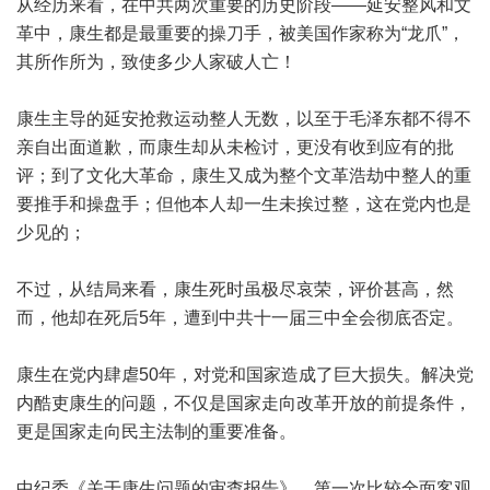
从经历来看，在中共两次重要的历史阶段——延安整风和文
革中，康生都是最重要的操刀手，被美国作家称为“龙爪”，
其所作所为，致使多少人家破人亡！
康生主导的延安抢救运动整人无数，以至于毛泽东都不得不
亲自出面道歉，而康生却从未检讨，更没有收到应有的批
评；到了文化大革命，康生又成为整个文革浩劫中整人的重
要推手和操盘手；但他本人却一生未挨过整，这在党内也是
少见的；
不过，从结局来看，康生死时虽极尽哀荣，评价甚高，然
而，他却在死后5年，遭到中共十一届三中全会彻底否定。
康生在党内肆虐50年，对党和国家造成了巨大损失。解决党
内酷吏康生的问题，不仅是国家走向改革开放的前提条件，
更是国家走向民主法制的重要准备。
中纪委《关于康生问题的审查报告》，第一次比较全面客观