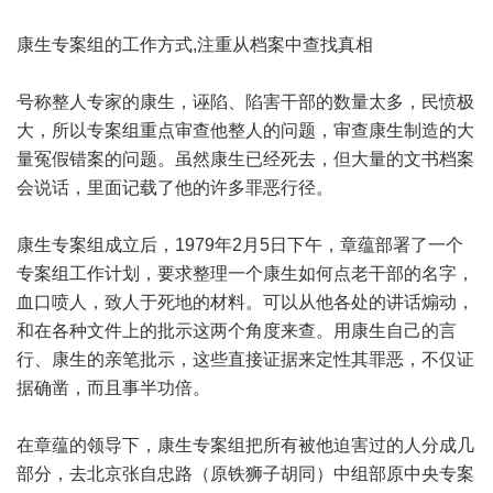
康生专案组的工作方式,注重从档案中查找真相
号称整人专家的康生，诬陷、陷害干部的数量太多，民愤极
大，所以专案组重点审查他整人的问题，审查康生制造的大
量冤假错案的问题。虽然康生已经死去，但大量的文书档案
会说话，里面记载了他的许多罪恶行径。
康生专案组成立后，1979年2月5日下午，章蕴部署了一个
专案组工作计划，要求整理一个康生如何点老干部的名字，
血口喷人，致人于死地的材料。可以从他各处的讲话煽动，
和在各种文件上的批示这两个角度来查。用康生自己的言
行、康生的亲笔批示，这些直接证据来定性其罪恶，不仅证
据确凿，而且事半功倍。
在章蕴的领导下，康生专案组把所有被他迫害过的人分成几
部分，去北京张自忠路（原铁狮子胡同）中组部原中央专案