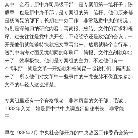
其中：金石，原中办司局级干部，是专案组第一笔杆子；陈
麒章，也是原中办干部，是专案组的第二笔杆。他们原来都
是杨尚昆的部下，长期在中办工作，非常熟悉中央的情况，
特别是深知归纳研究内容，写简报、总结、文件的要求和程
序。过去往往是党中央开会，不论经济还是政治的会议，一
开完他们就能够特快就把文章写出来。然后就骑个自行车，
送到中南海对面灵境胡同的印刷厂，简报、文件立刻就印出
来了，效率极快。他们是专案组的主力。不过他们有一
个“弱项”，就是文革一开始就和杨尚昆一起被打倒，隔离起
来了，所以他们对文革中一些事件的来龙去脉不像直接参加
文革的年轻人这么清楚。
专案组里还有一个资格很老、非常厉害的女干部，毛诚，
1932年入党，她是原中共中央调查部副秘书长，非常能
干。
早在1938年2月,中央社会部开办的中央敌区工作委员会第一