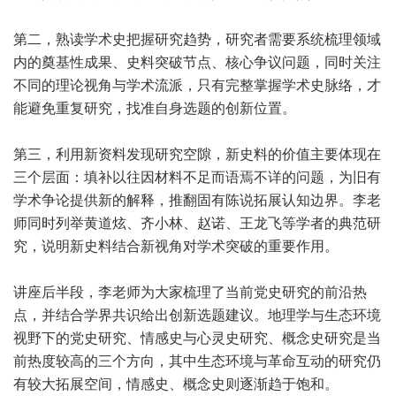
第二，熟读学术史把握研究趋势，研究者需要系统梳理领域
内的奠基性成果、史料突破节点、核心争议问题，同时关注
不同的理论视角与学术流派，只有完整掌握学术史脉络，才
能避免重复研究，找准自身选题的创新位置。
第三，利用新资料发现研究空隙，新史料的价值主要体现在
三个层面：填补以往因材料不足而语焉不详的问题，为旧有
学术争论提供新的解释，推翻固有陈说拓展认知边界。李老
师同时列举黄道炫、齐小林、赵诺、王龙飞等学者的典范研
究，说明新史料结合新视角对学术突破的重要作用。
讲座后半段，李老师为大家梳理了当前党史研究的前沿热
点，并结合学界共识给出创新选题建议。地理学与生态环境
视野下的党史研究、情感史与心灵史研究、概念史研究是当
前热度较高的三个方向，其中生态环境与革命互动的研究仍
有较大拓展空间，情感史、概念史则逐渐趋于饱和。