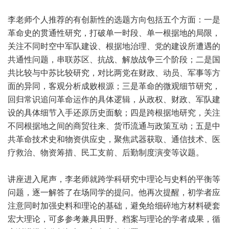
李老师个人推荐的有创新性的选题方向包括五个方面：一是
革命史的贯通性研究，打破单一时段、单一根据地的局限，
关注不同时空中军队建设、根据地治理、党的建设所遭遇的
共通性问题，串联苏区、抗战、解放战争三个阶段；二是国
共比较与中苏比较研究，对比两党在财政、动员、军事等方
面的异同，客观分析成败根源；三是革命的微观细节研究，
回归常识追问革命运作的具体逻辑，从政权、财政、军队建
设的具体细节入手还原历史面貌；四是跨根据地研究，关注
不同根据地之间的商贸往来、货币流通与政策互动；五是中
共革命技术史和物资供应史，聚焦武器获取、通信技术、医
疗救治、物资筹措、民工支前、后勤制度演变等议题。
讲座进入尾声，李老师就跨学科研究中理论与史料的平衡等
问题，逐一解答了在场同学的提问。他再次提醒，初学者应
注意同时加强史料和理论的基础，避免给细碎地方材料硬套
宏大理论，可多参考兼具田野、档案与理论的学者成果，循