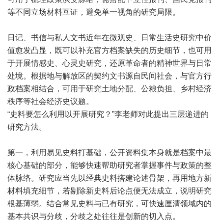
等不同立场材料互证，避免单一视角的研究局限。
日记、书信与私人文书近年在微观史、日常生活史研究中价
值愈发凸显，既可以补充官方档案缺失的历史细节，也可用
于开展情感史、心灵史研究，还原革命者的精神世界与日常
处境。根据地与解放区的契约文书源自民间社会，与官方行
政档案相结合，可用于研究土地分配、公粮负担、乡村经济
秩序等社会经济史议题。
“史料要怎么利用以开展研究？”李老师对此提出三层递进的
研究方法。
第一，利用易见史料打基础，公开资料集本身就是档案中最
核心基础的部分，能够快速帮助研究者掌握事件与政策的整
体脉络。研究应当先以经典史料搭建论述骨架，再用地方新
材料填充细节，若剔除新史料后论点便无法成立，说明研究
根基薄弱。结合常见史料与已有研究，可快速厘清领域内的
基本共识与分歧，分歧之处往往是创新的切入点。