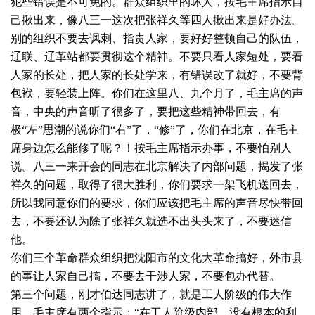
犯些错误是不可免的。群众组织里的坏人，按毛主席指示自
己揪出来，像八三一这次把张祥久等四人揪出来是好办法。
别的组织不要去讽刺、指责人家，要好好整顿自己的队伍，
辽联、辽革站都要贯彻这个精神。不要只看人家短处，要看
人家的长处，把人家的长处学来，有错误改了就好，不要背
包袱，要轻装上阵。你们在这里八、九个月了，毛主席的声
音，中央的声音听了很多了，要把这些精神带回去，有
极“左”思潮的说你们“右”了，“修”了，你们在北京，在毛主
席身边怎么能修了呢？！按毛主席指示办事，不要怕别人
说。八三一来开会的同志在北京解决了内部问题，揭发了张
祥久的问题，取得了很大胜利，你们要求一架飞机送回去，
所以我同意你们的要求，你们应该把毛主席的声音尽快带回
去，不要还认为除了张祥久就选不出头头来了，不要迷信
他。
你们三个革命群众组织把沈阳市的文化大革命搞好，外市县
的事让人家自己搞，不要去干涉人家，不要包办代替。
第三个问题，刚才伯达同志讲了，就是工人阶级的伟大作
用。毛主席有两个指示：“在工人阶级内部，没有根本的利