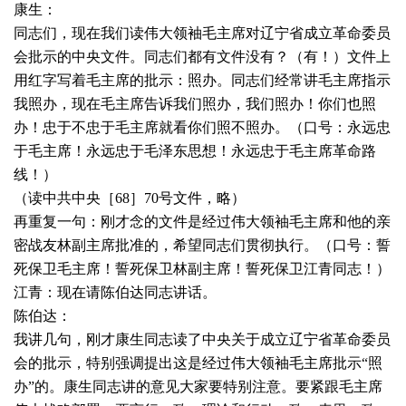
康生：
同志们，现在我们读伟大领袖毛主席对辽宁省成立革命委员
会批示的中央文件。同志们都有文件没有？（有！）文件上
用红字写着毛主席的批示：照办。同志们经常讲毛主席指示
我照办，现在毛主席告诉我们照办，我们照办！你们也照
办！忠于不忠于毛主席就看你们照不照办。（口号：永远忠
于毛主席！永远忠于毛泽东思想！永远忠于毛主席革命路
线！）
（读中共中央［
68
］
70
号文件，略）
再重复一句：刚才念的文件是经过伟大领袖毛主席和他的亲
密战友林副主席批准的，希望同志们贯彻执行。（口号：誓
死保卫毛主席！誓死保卫林副主席！誓死保卫江青同志！）
江青：现在请陈伯达同志讲话。
陈伯达：
我讲几句，刚才康生同志读了中央关于成立辽宁省革命委员
会的批示，特别强调提出这是经过伟大领袖毛主席批示“照
办”的。康生同志讲的意见大家要特别注意。要紧跟毛主席