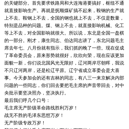
的关键部分。首先要求铁路局和大连海港要搞好，枢纽不通
就直接影响生产。再就是抚顺煤矿搞不起来，鞍钢的生产就
上不去。鞍钢上不去，全国的钢也就上不去，不仅是数量，
特别是品种的问题。煤、钢上不去，就直接影响机械、化工
等上不去，对全国影响就很大。所以说，东北是全国一盘棋
的一部分。刚才，康生同志、伯达同志讲了，东北问题毛主
席去年七、八月份就有指示，我们抓的晚了一些。现在促成
了革命委员会，原来形势就很好，欣欣向荣，现在应该更加
面貌一新，你们说北国风光无限好，辽河两岸尽朝晖，我说
不只辽河两岸，还是松辽平原。辽宁省成立革委会是大喜
事。今天参加会的还有吉林的同志，有八三一来京解决内部
问题的一些同志，你们回去要把毛主席的声音带回去，对中
央批示要坚决照办，坚决执行。
最后我们呼几个口号：
毛主席无产阶级革命路线胜利万岁！
战无不胜的毛泽东思想万岁！
无产阶级专政万岁！