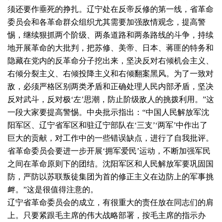
须还要作垂死的挣扎。辽宁处在反帝反修的第一线，省革命
委员会和各革命群众组织尤其需要加强敌情观念，提高警
惕，继续狠抓两个阶级、两条道路和两条路线的斗争，持续
地开展革命的大批判，把苏修、美帝、日本、蒋匪的特务和
隐藏在党内的反革命分子挖出来，坚决反对右倾机会主义、
右倾分裂主义、右倾投降主义和右倾翻案黑风。为了一致对
敌，必须严格区别两类矛盾和正确处理人民内部矛盾，坚决
反对武斗，反对极‘左’思潮，防止阶级敌人的挑拨利用。”这
一段大家要提高警惕。中央批示指出：“中国人民解放军沈
阳军区、辽宁省军区和驻辽宁部队在‘三支’‘两军’中作出了
巨大的贡献，对工作中的一些错误缺点，进行了自我批评。
省革命委员会要进一步开展‘拥军爱民’运动，不断加强军民
之间在革命原则下的团结。沈阳军区和人民解放军要巩固国
防，严防以苏联叛徒集团为首的修正主义在边防上的军事挑
衅。”这是很值得注意的。
辽宁省革命委员会的成立，有很重大的责任放在同志们的肩
上。只要紧跟毛主席的伟大战略部署，按毛主席的指示办