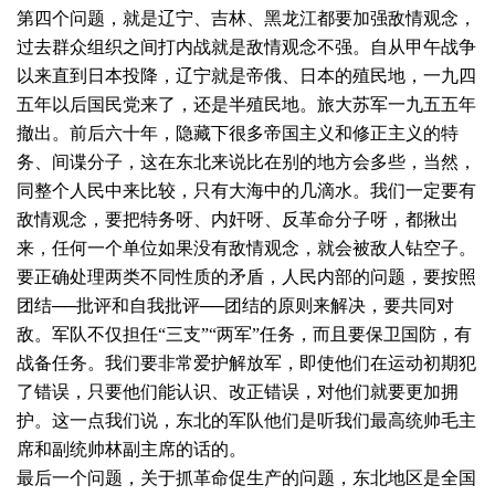
第四个问题，就是辽宁、吉林、黑龙江都要加强敌情观念，
过去群众组织之间打内战就是敌情观念不强。自从甲午战争
以来直到日本投降，辽宁就是帝俄、日本的殖民地，一九四
五年以后国民党来了，还是半殖民地。旅大苏军一九五五年
撤出。前后六十年，隐藏下很多帝国主义和修正主义的特
务、间谍分子，这在东北来说比在别的地方会多些，当然，
同整个人民中来比较，只有大海中的几滴水。我们一定要有
敌情观念，要把特务呀、内奸呀、反革命分子呀，都揪出
来，任何一个单位如果没有敌情观念，就会被敌人钻空子。
要正确处理两类不同性质的矛盾，人民内部的问题，要按照
团结──批评和自我批评──团结的原则来解决，要共同对
敌。军队不仅担任“三支”“两军”任务，而且要保卫国防，有
战备任务。我们要非常爱护解放军，即使他们在运动初期犯
了错误，只要他们能认识、改正错误，对他们就要更加拥
护。这一点我们说，东北的军队他们是听我们最高统帅毛主
席和副统帅林副主席的话的。
最后一个问题，关于抓革命促生产的问题，东北地区是全国