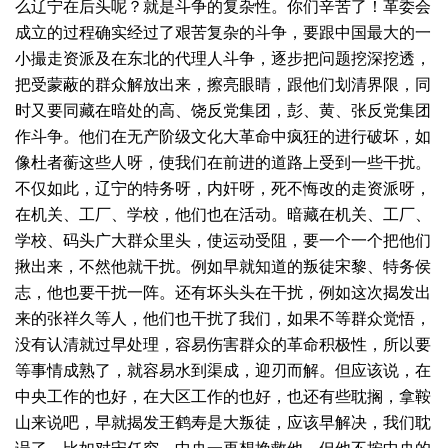
么辽宁在后头呢？就是斗争的复杂性。你们辛苦了！革委会
成立的过程确实经过了艰苦复杂的斗争，要跟中国最大的一
小撮走资派及在东北的代理人斗争，逐步把问题挖深挖透，
把受蒙蔽的群众解放出来，擦亮眼睛，跟他们划清界限，同
时又要同藏在暗处的高、饶反党集团，彭、黄、张反党集团
作斗争。他们在无产阶级文化大革命中疯狂的进行破坏，如
像杜者蘅这些人呀，使我们在前进的道路上受到一些干扰。
不仅如此，辽宁的特务呀，内奸呀，死不悔改的走资派呀，
在机关、工厂、学校，他们也在活动。暗藏在机关、工厂、
学校、码头广大群众里头，使运动受阻，要一个一个把他们
揪出来，不然他就干扰。例如早就知道的叛徒宋黎、特务侯
志，他也要干扰一阵。还有坏头头在干扰，例如这次揭发出
来的张祥久等人，他们也干扰了我们，如果不等群众觉悟，
没有认清就过早处理，容易伤害群众的革命积极性，所以要
等事情成熟了，就容易水到渠成，迎刃而解。但应该说，在
中央工作的也好，在大区工作的也好，也还有些耽搁，拿鞍
山来说吧，早就揭发王鹤寿是大叛徒，应该早解决，我们耽