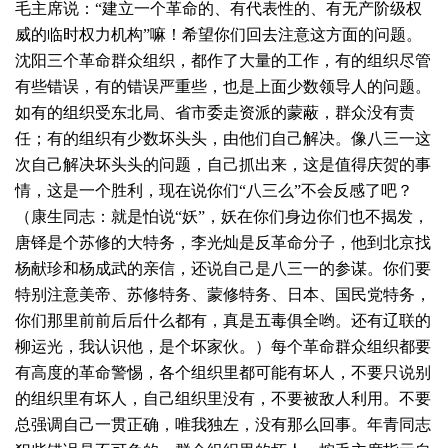
毛主席说：“建立一个革命的、有代表性的、有无产阶级权
威的临时权力机构”嘛！希望你们回去注意这方面的问题。
沈阳三个革命群众组织，都作了大量的工作，有的组织尽管
有些错误，有的错误严重些，也是上面少数领导人的问题。
如有的组织受东北局、省市委走资派的蒙蔽，群众没有责
任；有的组织有少数坏头头，由他们自己解决。像八三一这
次自己解决坏头头的问题，自己抓出来，这是值得庆贺的事
情，这是一个胜利，现在说你们“八三么”不会反感了吧？
（康生同志：就是怕说“妖”，妖在你们身边你们也不揭发，
唐铎是个苏修的大特务，李光灿是反革命分子，他到北京找
杨献珍和杨成武的亲信，还说自己是八三一的参谋。你们要
特别注意美帝、苏修特务、蒙修特务、日本、国民党特务，
你们那里前前后后什么都有，真是五毒俱全哟。还有辽联的
柳运光，我认识他，是个坏家伙。）每个革命群众组织都要
有高度的革命警惕，各个组织里都可能有坏人，不要只说别
的组织里有坏人，自己组织里没有，不要被敌人利用。不要
总强调自己一贯正确，唯我独左，没有那么回事。年青同志