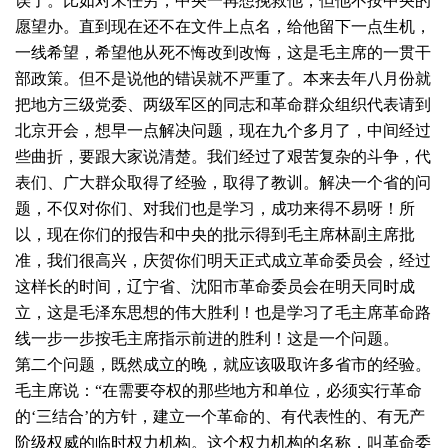
误了。比如对宋任穷，中央一再想挽救他，但他不按中央的
愿望办。直到现在还不在文件上点名，给他留下一点生机，
一线希望，希望他从死不悔改到改悔，这是毛主席的一贯干
部政策。但不是说他的错误就不严重了。本来去年八月份就
把地方三级党委、两级军区的同志和革命群众组织代表请到
北京开会，想早一点解决问题，现在九个多月了，中间经过
些曲折，要跟大家说清楚。我们经过了艰苦复杂的斗争，代
表们、广大群众取得了经验，取得了教训。解决一个省的问
题，不仅对你们、对我们也是学习，成功来得不易呀！所
以，现在你们的报告和中央的批示得到毛主席林副主席批
准，我们很高兴，庆贺你们明天正式成立革命委员会，经过
这样长的时间，辽宁省、沈阳市革命委员会在明天同时成
立，这是毛泽东思想的伟大胜利！也是学习了毛主席革命路
线一步一步按毛主席指示前进的胜利！这是一个问题。
第二个问题，既然成立的晚，就应该吸取许多省市的经验。
毛主席说：“在需要夺权的那些地方和单位，必须实行革命
的‘三结合’的方针，建立一个革命的、有代表性的、有无产
阶级权威的临时权力机构。这个权力机构的名称，叫革命委