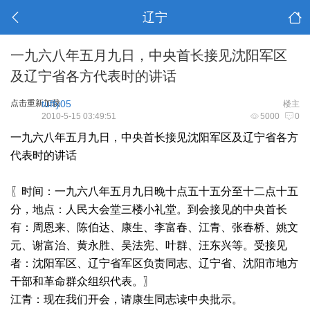
辽宁
一九六八年五月九日，中央首长接见沈阳军区
及辽宁省各方代表时的讲话
点击重新加载
tuffy05
楼主
2010-5-15 03:49:51
5000
0
一九六八年五月九日，中央首长接见沈阳军区及辽宁省各方
代表时的讲话
〖时间：一九六八年五月九日晚十点五十五分至十二点十五
分，地点：人民大会堂三楼小礼堂。到会接见的中央首长
有：周恩来、陈伯达、康生、李富春、江青、张春桥、姚文
元、谢富治、黄永胜、吴法宪、叶群、汪东兴等。受接见
者：沈阳军区、辽宁省军区负责同志、辽宁省、沈阳市地方
干部和革命群众组织代表。〗
江青：现在我们开会，请康生同志读中央批示。