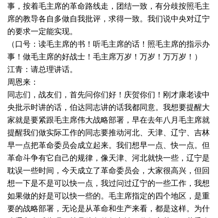
事，按着毛主席的革命路线走，团结一致，有分歧按照毛主
席的教导各自多做自我批评，求得一致。我们说中央对辽宁
的要求一定能实现。
（口号：读毛主席的书！听毛主席的话！照毛主席的指示办
事！做毛主席的好战士！毛主席万岁！万岁！万万岁！）
江青：请总理讲话。
周恩来：
同志们，战友们，首先问你们好！庆贺你们！刚才康老读中
央批示时讲的话，伯达同志讲的话我都同意。我想要提醒大
家就是要紧跟毛主席伟大战略部署，早在去年八月毛主席就
提醒我们做实际工作的同志要推动河北、天津、辽宁、吉林
早一点把革命委员会成立起来。我们想早一点、快一点。但
革命斗争有它自己的规律，像天津、河北就快一些，辽宁是
耽误一些时间，今天成立了革命委员会，大家很高兴，但回
想一下是不是可以快一点，我过问过辽宁的一些工作，我想
如果做的好是可以快一些的。毛主席指定的四个地区，是重
要的战略部署，无论是从革命和生产来看，都是这样。为什