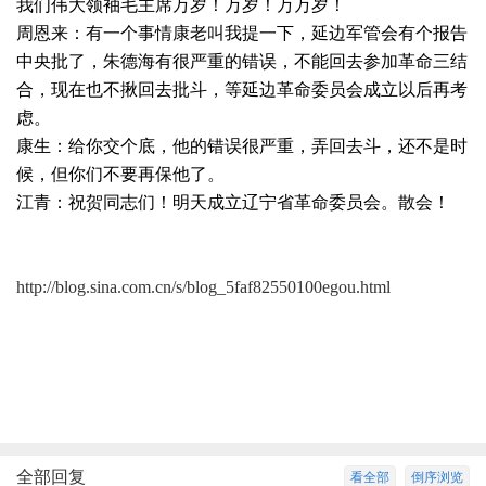
我们伟大领袖毛主席万岁！万岁！万万岁！
周恩来：有一个事情康老叫我提一下，延边军管会有个报告
中央批了，朱德海有很严重的错误，不能回去参加革命三结
合，现在也不揪回去批斗，等延边革命委员会成立以后再考
虑。
康生：给你交个底，他的错误很严重，弄回去斗，还不是时
候，但你们不要再保他了。
江青：祝贺同志们！明天成立辽宁省革命委员会。散会！
http://blog.sina.com.cn/s/blog_5faf82550100egou.html
全部回复
看全部
倒序浏览