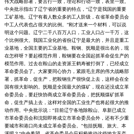
伟大战略部署，要言行一致，理论和行动一致，表里一致。
中央批示指出了辽宁省的重要的特点，“辽宁是我国的重要
工矿基地。辽宁有着人数众多的工人阶级，在省革命委员会
中工人代表也占很大的比例。”刚才送来一个材料，可以说
明这个问题。辽宁二千八百万人口，工业人口占一千万，这
个比例很大。我国工业化的省份辽宁是最大的，并且是重工
业基地，全国主要的工业基地。鞍钢、抚顺是很出名的，现
在怎样呀？要起模范作用，鞍钢要在全国起抓革命促生产的
模范作用。过去在鞍山的走资派王鹤寿被打倒了，已经成立
革命委员会了。大家要同心协力，紧跟毛主席的伟大战略部
署，抓革命，促生产，把鞍钢生产很快促上去，这样会在全
国有很大影响的。抚顺是全国最大的煤矿，现在还没成立革
命委员会，要赶快协商成立革命委员会，把抚顺煤矿抓革
命，促生产搞上去，这样对全国的工业生产也将起很大的推
动作用。中央批示说：“目前辽宁各地除鞍山、阜新已成立
市革命委员会和沈阳即将成立市革命委员会外，还有不少重
要城市和港口尚未成立革命委员会。”包括抚顺、旅大、本
溪吧？“中央希望，省革命委员会应积极推动这些地方无产