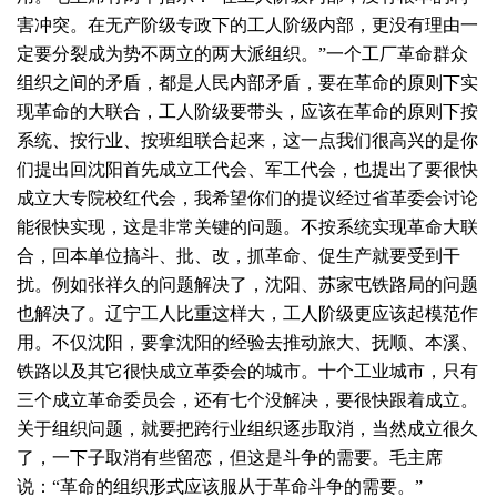
害冲突。在无产阶级专政下的工人阶级内部，更没有理由一
定要分裂成为势不两立的两大派组织。”一个工厂革命群众
组织之间的矛盾，都是人民内部矛盾，要在革命的原则下实
现革命的大联合，工人阶级要带头，应该在革命的原则下按
系统、按行业、按班组联合起来，这一点我们很高兴的是你
们提出回沈阳首先成立工代会、军工代会，也提出了要很快
成立大专院校红代会，我希望你们的提议经过省革委会讨论
能很快实现，这是非常关键的问题。不按系统实现革命大联
合，回本单位搞斗、批、改，抓革命、促生产就要受到干
扰。例如张祥久的问题解决了，沈阳、苏家屯铁路局的问题
也解决了。辽宁工人比重这样大，工人阶级更应该起模范作
用。不仅沈阳，要拿沈阳的经验去推动旅大、抚顺、本溪、
铁路以及其它很快成立革委会的城市。十个工业城市，只有
三个成立革命委员会，还有七个没解决，要很快跟着成立。
关于组织问题，就要把跨行业组织逐步取消，当然成立很久
了，一下子取消有些留恋，但这是斗争的需要。毛主席
说：“革命的组织形式应该服从于革命斗争的需要。”