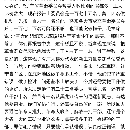
员会好。”辽宁省革命委员会常委人数比别的省都多，工人
比例数大。现在报告上委员会是一百七十五名，留十四名做
机动，先按一百六十一名分配，将来各大市成立革命委员会
后，一百七十五名可能还不够，也可能突破框子。毛主席
说：“革命的组织形式应该服从于革命斗争的需要。”那时不
够了，你们再报告中央，这个暂且不说，就拿现在来说，把
革命群众代表比例增大了，工人占五十二名，过了半数，这
是好的，这体现了有广大群众代表的新生力量参加革命委员
会。当然，也需要军队帮助推动。一年多来，沈阳军区、辽
宁省军区，在沈阳地区做了很多工作。不错，他们犯了严重
错误，做了检讨，问题基本上解决了，今后还需要把工作做
的更好。所以决定他们有二十二名委员、常委九名。还有革
命干部十名，并且有一名从黑龙江借来的毛远新同志。当然
他要谦虚。你们光借不行，还需要自己省的干部，所以回去
要通过革命大批判、革命大联合，解放一批干部。辽宁是个
大省，大的工矿企业这么多，需要很多干部，有经验的干
部，即使犯了错误，只要他们承认错误，认真改正错误，就