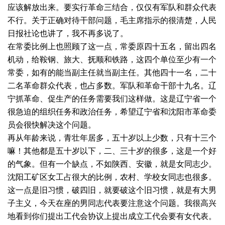
应该解放出来。要实行革命三结合，仅仅有军队和群众代表
不行。关于正确对待干部问题，毛主席指示的很清楚，人民
日报社论也讲了，我不再多说了。
在常委比例上也照顾了这一点，常委原四十五名，留出四名
机动，给鞍钢、旅大、抚顺和铁路，这四个单位至少有一个
常委，如有的能当副主任就当副主任。其他四十一名，二十
二名革命群众代表，也占多数。军队和革命干部十九名。辽
宁抓革命、促生产的任务需要我们这样做。这是辽宁省一个
很急迫的组织任务和政治任务，希望辽宁省和沈阳市革命委
员会很快解决这个问题。
再从年龄来说，青壮年居多，五十岁以上少数，只有十三个
嘛！其他都是五十岁以下，二、三十岁的很多，这是一个好
的气象。但有一个缺点，不如陕西、安徽，就是女同志少。
沈阳工矿区女工占很大的比例，农村、学校女同志也很多。
这一点是旧习惯，破四旧，就要破这个旧习惯，就是有大男
子主义，今天在座的男同志代表要注意这个问题。我很高兴
地看到你们提出工代会协议上提出成立工代会要有女代表。