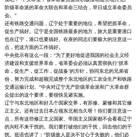
阶级革命派的革命大联合和革命三结合，早日成立革命委员
会。”
还有铁路交通问题，辽宁处于重要的地位，希望把抓革命，
促生产搞好。辽宁是全国铁路最多的地方，旅大是重要港口
也在辽宁，港口也要搞好。在座的同志们要极大的注意这一
点，把这方面的工作搞好。
中央批示有这么一段：“为了更好地促进我国的社会主义经
济建设和支援世界革命，省革委会必须认真贯彻执行‘抓革
命，促生产，促工作，促战备’的方针，协同东北的兄弟省
份，努力完成和超额完成整个东北地区的工农业生产和铁路
交通运输计划。”中央对辽宁无产阶级革命派和广大革命群
众提出的这个要求，要很快见诸实施。
辽宁与东北地区和好几个国家交界，有苏修、蒙修和其它修
正主义。还有过去日本占领东北相当久呀！你们要注意这一
点，所有这些修正主义国家、帝国主义国家都不会看着辽宁
的兴旺不来干扰的。我们要打破他们的干扰，回击他们的干
扰。批语也讲了：“阶级敌人是决不甘心于失败的，他们必