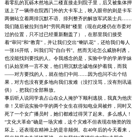
着零乱的瓦砾木然地从二楼直接走到院子里，后又被集体押
送上了一辆停在院西门外的大卡车上，映入眼帘的则是卡车
两侧站立着两排沉默不语、排列整齐的解放军武装士兵……
我们随后被拉到当时“劳民商财”楼里（现在此楼仍在市委对
过的位置，只不过已经重新翻盖了），在那里我们接受
着“审问”和“教育”，并让我们交出“喇叭花”，还给我们每人
一张16开纸，叫我们写“自白书”。然而无论怎么威胁利诱，
也没能找到要找的人。令我感念的是，实验中学的学弟学妹
们从始至终一言不发，他们用沉默忠诚地保护着我，而我
——对方要找的人，就在他们中间……因为也问不出个结
果，对方也没有更多地向我们发难（没打没骂，没有刑讯逼
供），把我们全部释放。
事后听人说同学袁占山在众人掩护下顺利逃脱，我真为他庆
幸！又听说实验中学的两个女生在得知电业局被炸，同时又
死了一个女广播员时，她们都难过得哭了起来。多么感人！
“文化大革命”确是一场灾难，这个灾难不但表现在物资的毁
坏上，还表现在精神上的是非颠倒。在40年后的今天看来，