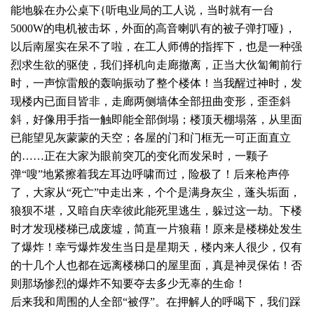
能地躲在办公桌下{听电业局的工人说，当时就有一台
5000W的电机被击坏，外面的高音喇叭有的被子弹打哑}，
以后南屋实在呆不了啦，在工人师傅的指挥下，也是一种强
烈求生欲的驱使，我们择机向走廊撤离，正当大伙匐匍前行
时，一声惊雷般的轰响振动了整个楼体！当我醒过神时，发
现楼内已面目皆非，走廊两侧墙体全部扭曲变形，歪歪斜
斜，好像用手指一触即能全部倒塌；楼顶天棚塌落，从里面
已能望见灰蒙蒙的天空；各屋的门和门框无一可正面直立
的……正在大家为眼前突兀的变化而发呆时，一颗子
弹“嗖”地紧擦着我左耳边呼啸而过，险极了！后来枪声停
了，大家从“死亡”中走出来，个个是满身灰尘，蓬头垢面，
狼狈不堪，又暗自庆幸彼此能死里逃生，躲过这一劫。下楼
时才发现楼梯已成废墟，简直一片狼藉！原来是楼梯处发生
了爆炸！幸亏爆炸发生当日是星期天，楼内来人很少，仅有
的十几个人也都在远离楼梯口的屋里面，真是神灵保佑！否
则那场惨烈的爆炸不知要夺去多少无辜的生命！
后来我和周围的人全部“被俘”。在押解人的呼喝下，我们踩