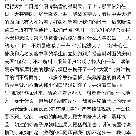
记得爆炸当日是个阴冷飘雪的星期天。早上，那天依如往
日，无甚特殊。尽管隆冬严寒，我隔窗望去，看见中央大街
的西面已有人在站着，好象在等着听我们的播音。后来听说
路口已没有车辆通行，我们已被“包围”，冥冥中心里总觉得
不安和恐慌，第六感觉告诉我似乎要有什么大事发生……大
约8点半钟，不知是谁喊了一声：“后院进人了！”好奇心促
使我和几名实验中学的学生们立刻跑到广播室斜对面的房间
去看“虚实”，不出所料，眼前果真出现了惊人的一幕：紧靠
院东面车库北侧的那堵砖墙已被掏开了一个“大洞”（何时掏
开的洞不得而知），20多个手持器械、头戴帽盔的偷袭者正
猫腰弓背地不断从那个洞口里溜进院子，并沿着车库向西
呈“弧状”包拢过来。我紧盯着这些人，想看看他们到什么地
方，要干什么，但当我拐到南屋时，却被两堵窗子上的砖墙
（为安全起见而设置的“防御工事”）严严挡住视线，什么也
看不到。突然，南边的邮电局大楼方向枪声大作，震耳欲
聋，如注的夺命子弹朝电业局大楼猛烈射击，瞬间满屋砖块
横飞，狼烟四起，激烈的弹雨压得我们抬不起头来，我们本