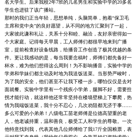
名大学生。后来我校2年7班的几名男生和实验中学的20多名
学生也进驻了该广播站。
那时的我们正当年轻，思想单纯，头脑简单，抱着“保卫毛
主席和党中央”的良好愿望，从不同的地方汇聚到了一起，
大家彼此谦和礼让，关系十分和睦、融洽，友好亲密得如一
个大家庭。记得每天早晨，工人师傅们都很早地来到广播
室，提前检查好设备线路，给播音工作创造了极其优越的条
件。更让我感动的是，每当我要念稿时，师傅们都先备好一
杯水，难为他们想得这么周到！为不影响播音，实验中学的
学弟和学妹们都主动及时地为我送饭送菜。当形势严峻时，
为了我的安全，他们甚至不让我下楼一步，哪怕仅仅是去对
面就餐。实验中学里有一个残疾小学弟，腿脚不好，需要拄
拐才能行动，就这样他还常常坚持在楼墙壁梯上下攀爬，热
情为我端饭送菜，我十分不忍心，几次劝阻都无济于事……
多么可爱的小弟弟！八级电工苗老师傅是位德高望重的老
人，他老诚持重，温和善良，极受工人和学生的尊敬。一次
他特意找到我，代表其他几位师傅给了我17斤全国粮票，表