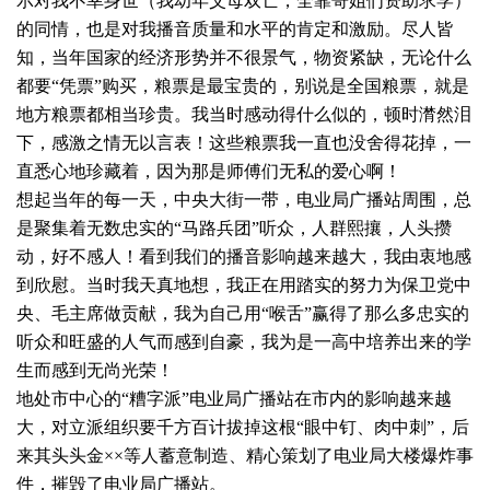
示对我不幸身世（我幼年父母双亡，全靠哥姐们资助求学）
的同情，也是对我播音质量和水平的肯定和激励。尽人皆
知，当年国家的经济形势并不很景气，物资紧缺，无论什么
都要“凭票”购买，粮票是最宝贵的，别说是全国粮票，就是
地方粮票都相当珍贵。我当时感动得什么似的，顿时潸然泪
下，感激之情无以言表！这些粮票我一直也没舍得花掉，一
直悉心地珍藏着，因为那是师傅们无私的爱心啊！
想起当年的每一天，中央大街一带，电业局广播站周围，总
是聚集着无数忠实的“马路兵团”听众，人群熙攘，人头攒
动，好不感人！看到我们的播音影响越来越大，我由衷地感
到欣慰。当时我天真地想，我正在用踏实的努力为保卫党中
央、毛主席做贡献，我为自己用“喉舌”赢得了那么多忠实的
听众和旺盛的人气而感到自豪，我为是一高中培养出来的学
生而感到无尚光荣！
地处市中心的“糟字派”电业局广播站在市内的影响越来越
大，对立派组织要千方百计拔掉这根“眼中钉、肉中刺”，后
来其头头金××等人蓄意制造、精心策划了电业局大楼爆炸事
件，摧毁了电业局广播站。