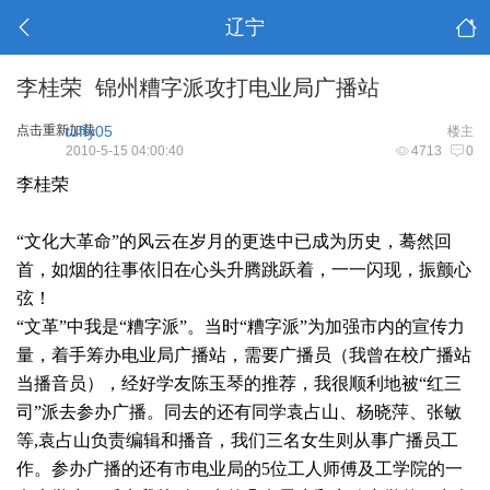
辽宁
李桂荣 锦州糟字派攻打电业局广播站
点击重新加载
tuffy05
楼主
2010-5-15 04:00:40
4713
0
李桂荣
“文化大革命”的风云在岁月的更迭中已成为历史，蓦然回
首，如烟的往事依旧在心头升腾跳跃着，一一闪现，振颤心
弦！
“文革”中我是“糟字派”。当时“糟字派”为加强市内的宣传力
量，着手筹办电业局广播站，需要广播员（我曾在校广播站
当播音员），经好学友陈玉琴的推荐，我很顺利地被“红三
司”派去参办广播。同去的还有同学袁占山、杨晓萍、张敏
等,袁占山负责编辑和播音，我们三名女生则从事广播员工
作。参办广播的还有市电业局的5位工人师傅及工学院的一