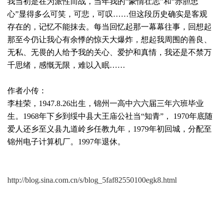
我当初是在为派性而战，当年我的“豪情壮志”和“赤胆忠
心”显得多么可笑，可悲，可叹……但这段历史确实是客观
存在的，记忆不能抹去。每当回忆起那一幕幕往事，回想起
那至今仍让我心有余悸的惊天大爆炸，想起我周围的善良、
无私、无畏的人给予我的关心、爱护和真情，我还是不禁万
千思绪，感慨无限，难以入眠……
作者小传：
李桂荣，1947.8.26出生，锦州一高中六六届三年六班毕业
生。1968年下乡到绥中县大王庙公社当“知青”， 1970年底随
爱人还乡至义县九道岭乡任教九年，1979年初回城，分配至
锦州电子计算机厂。1997年退休。
http://blog.sina.com.cn/s/blog_5faf82550100egk8.html