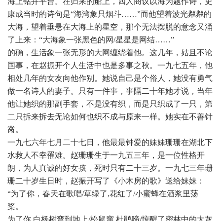
海上钻井平台。在归来的船上，四人商议以海为题作诗，史
康成当时的诗句是“海湾象只烟斗……”而他望着波光粼粼的
大海，望着垂悬在大海上的星空，那个无法摆脱的意念又涌
了上来：“大海象一张黑色的网/星星是网结……”
的确，生活象一张无形的大网缠绕着他。这几年，姑且不论
国事，在赵振开个人生活中也是多事之秋。一九七五年，他
相处几年的女友向他作别。她说自己是个俗人，她没有勇气
做一名诗人的妻子。只有一件事，事隔二十年她才说，当年
他让她织的那副手套，不是没有织，而是只织成了一只，第
二只拆来拆去无论如何也织不成与原来一样。她实在不善针
黹。
一九七六年七月二十七日，他最最钟爱的妹妹珊珊在湖北下
水救人不幸罹难。赵珊珊生于一九五三年，是一位性格开
朗，为人真诚的好女孩，死时只有二十三岁。一九七三年珊
珊二十岁生日时，赵振开写了《小木房的歌》送给妹妹：
“为了你，春天在歌唱/草绿了,花红了/小蜜蜂在酒浆里荡
桨。
为了你,白杨树弯到地上/松鼠窜,杜鹃啼/惊醒了密林中的大灰