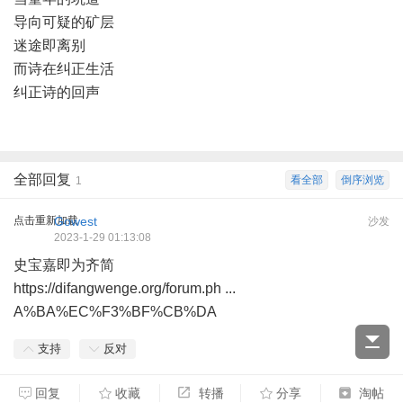
导向可疑的矿层
迷途即离别
而诗在纠正生活
纠正诗的回声
全部回复
看全部
倒序浏览
1
点击重新加载
Gowest
沙发
2023-1-29 01:13:08
史宝嘉即为齐简
https://difangwenge.org/forum.ph ...
A%BA%EC%F3%BF%CB%DA
支持
反对
回复
收藏
转播
分享
淘帖