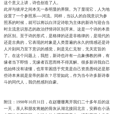
这个意义上讲，诗也创造了人。
此岸与彼岸之间本无一条明显的界限。为了显现它，人为地
设置了一个参照系──河流。同样，当以人的自我意识为参
照系的时候，就可以将以白洋淀诗歌为主体的新诗与迎合当
时主流意识形态的政治抒情诗区别开来。这是一个诗的本质
的区别。至于诗的形式，是格律的还是非格律的，是现代的
还是古典的，它表现的对象是人类普遍的永久的情感还是诗
人片刻间乃至下意识的感觉，则是见仁见智，无关宏旨的
了。在这个问题上，我想，新诗也许有一点象佛教的禅，有
缘者当下即悟，无缘者百思而终不得其解。很多新诗我自己
也始终没有读懂，也常常困惑于究竟是自己资质愚钝还是那
些诗本来就是皇帝的新衣？尽管如此，作为当今许多新诗泰
斗的同代人，我仍然感到自豪。
附注：1998年10月31日，在赵珊珊离开我们二十多年后的这
一天，亲人和朋友将她的骨灰从湖北接回北京，安葬在小汤