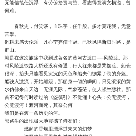
无能信笔任沉浮，有劳俯拾责与赞。看志得意满文横溢，曾
何难。
 春秋史，付笑谈，血珠字，任千般。多才莫诧我，无意
苦攀。
躬耕未感天伦乐，凡心宁弃儒子冠。已秋风隔断归时路，是
群山。
就是在这次旅途中我到过著名的黄河古渡口──风陵渡。那
时风陵渡铁路大桥还没有修通，行人往来都是乘摆渡。船仓
很深，抬头只能看见沉沉的天色和船夫们绷紧了劲的身躯。
船驶入激流，开始颠簸，那船身一倾的瞬间，只见滚滚的黄
水仿佛来自天边，无涯无际，气象苍茫，使人顿生悲壮。那
首不记得何时读过的《箜篌引》不觉涌上心头：公无渡河，
公竟渡河！渡河而死，其奈公何！
我们是在渡一条历史的河。
郭路生的出现极大地震撼了诗友们：
 燃起的香烟里漂浮过未来的幻梦