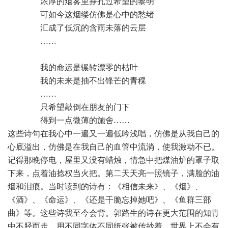
 浓厚的烟雾里挣扎过希望的黎明
 可如今这烟缕仿佛是心中的愁绪
 汇成了低沉的含雨未落的云层
 ……
 我的命运是辗转漂零的枯叶
 我的未来是抽不出锋芒的青稞
 ……
 只希望敲倒在朋友的门下
 得到一点微薄的施舍……
这些诗句在我心中一遍又一遍低吟浅唱，仿佛是从我自己的
心底溢出，仿佛是在我自己的血管中流淌，使我激动不已。
记得那晚停电，屋里又没有蜡烛，情急中把煤油炉的罩子取
下来，点着油捻权当火把。第二天天亮一照镜子，满脸的油
烟和泪痕。当时读到的诗有：《相信未来》、《烟》、
《酒》、《命运》、《还是干脆忘掉她吧》、《鱼群三部
曲》等。这些诗我至今会背。郭路生的诗在更大范围的知青
中不胫而走，用不同字体不同纸张被传抄着。世界上不会有