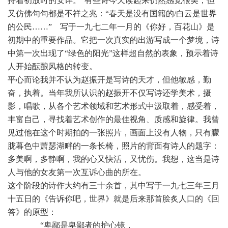
持着初放时的安详。”有些诗今天读起来仍然感觉很美，但
又仿佛句句都是不祥之兆：“春天是没有国籍的/白云是世界
的公民……” 写于一九七二年一月的《你好，百花山》是
初期中的重要作品。它把一次真实的出游写成一个梦境，诗
中第一次出现了“绿色的阳光”这样超自然的表象，预示着诗
人开始酝酿风格的转变。
平心而论我并不认为赵振开是写诗的天才，但他敏感，勤
奋，执着。当年我所认识的赵振开不仅写诗还学美术，摄
影，唱歌，从各个艺术领域和艺术形式中汲取着，感受着，
丰富自己，寻找着艺术创作的最佳视角、质感和旋律。我曾
见过他在这个时期拍的一张照片，画面上没有人物，只有朦
胧暮色中萧瑟湖畔的一条长椅，照片的背面有诗人的题字：
多美啊，多静啊，我的心又快活，又忧伤。我想，这当是诗
人与他的女友第一次互诉心曲的所在。
这个阶段的诗作大约有三十余首，其中写于一九七三年三月
十五日的《告诉你吧，世界》就是后来那首脍炙人口的《回
答》的原型：
 “卑鄙是卑鄙者的护心镜，