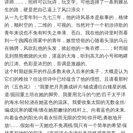
讲师……，照样可以玩诗，玩文学。可他选择了一条荆棘丛
生的路，硬是把自己逼上了风口浪尖！
从一九七零年到一九七三年，他的诗风基本是叙事的，格律
的，顺时空的，二维的，可视的。当然对于一个初涉诗歌的
青年来说也不免有时失之单薄、苍白。我在他的诗里时而看
到一个踟躅在雨雾中的青年，嫉世愤俗的心随着头顶的乌云
在驰骋，风吹乱他的头发，掀起他的一角衣襟……；时而能
见到熊熊燃烧的火炬，湛蓝的大海，听到高亢的小号和咆哮
的江涛。色彩是浓烈的，音调是激越的。
这个时期赵振开的作品多数未收入后来的集子，大概是认为
它们的稚拙？但这些诗中已经蕴含了他的理想。且请看那时
的《五色花》：“我要把月亮撕成碎片/铺成通往白矮星的栈
道/掘回重土培在她的脚旁。我要用北斗的勺把/舀干太平洋
的海水/轻轻浇在她蓝色的温床。我要收集太阳的无数金丝/
编成抗寒的暖绳/缠在她那嫩绿的枝杆上。向着蓝色的未来,
向着金色的阳光/向着永恒而无限的空间/你开吧,勇敢地开
放!……假如有一天她也不免凋残/我只有一个简单的希望/保