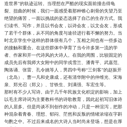
造世界”的轨迹运转。当理想在严酷的现实面前撞击得龟
裂、扭曲的时候，我们一面感受着那种锥心刺骨的失望乃至
绝望的痛苦，一面以挑战的姿态选择了自己的生存方式。我
们读书、写作，并且以书会友，以诗会友，以文会友，形成
了若干个群体，从不同的角度与途径进行着不懈的努力。当
时北京学生中这样的群体很有几个，互相之间也有一些多边
的接触和重合。在这些群体中孕育了当今许多第一流的学
者、作家和开一代诗风的大诗人。在我的周围，比较固定的
成员先后有我师大女附中的同学戎雪兰、潘青平、武嘉范、
陶洛诵、张雷、孔令姚等人，男四中号称“三剑客”的赵振开
（北岛）、曹一凡和史康成，还有清华附中的仲维光、宋海
泉、郑光召（郑义）、甘铁生、刘满强、车宏生等。
那时有不少人写诗。由于几千年民族文化积淀的影响，加上
以毛主席诗词为主要教科书的诗歌教育，因此起初写旧体诗
的人居多。但是尚谈不到创作的冲动，只是一种渲泻，把那
种混杂着青春、理想、郁闷、茫然和反叛的情绪浓缩在字斟
句酌之中。不过后来成名的大诗人当时尚未登场，想是在厚