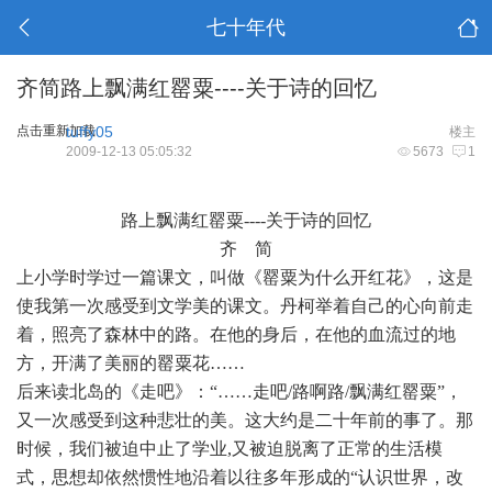
七十年代
齐简路上飘满红罂粟----关于诗的回忆
点击重新加载
tuffy05
楼主
2009-12-13 05:05:32
5673
1
路上飘满红罂粟----关于诗的回忆
齐 简
上小学时学过一篇课文，叫做《罂粟为什么开红花》，这是
使我第一次感受到文学美的课文。丹柯举着自己的心向前走
着，照亮了森林中的路。在他的身后，在他的血流过的地
方，开满了美丽的罂粟花……
后来读北岛的《走吧》：“……走吧/路啊路/飘满红罂粟”，
又一次感受到这种悲壮的美。这大约是二十年前的事了。那
时候，我们被迫中止了学业,又被迫脱离了正常的生活模
式，思想却依然惯性地沿着以往多年形成的“认识世界，改