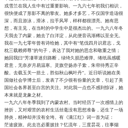
戎雪兰在我人生中有过重要影响。一九六七年初我们相识，
很快便成了形影不离的挚友。她多才多艺，不仅国学造诣很
深，而且游泳，滑冰，拉手风琴，样样都很漂亮。她有思
想，有主见，在当时的中学生中是很杰出的。一九六八年冬
天我去了内蒙，她去了白洋淀，从此便音讯渐稀以至全无。
我在一九七零年曾有诗给她，其中有“笔伐四月识君志，戈
枕三载赖师尊”的句子，表达了我对她的思念和敬重之情；
她回我曰“芳凄草迷归路断，绿绮久损恐难弹。绻纸虽感暖
君意，无奈岁月易温寒。灵旗空扬赤子絷，朱帘待秀正辛
酸。去载玉关一掊土，胜似秋山枫叶丹”。近日听说她在美
国做社会学博士后，发表了不少很有份量的文章，引起了美
国社会各界甚至白宫的关注。对此我一点也不感到惊讶，她
本来就是龙象之材。
一九六八年冬季我到了内蒙农村。当时经历了一次感情上的
挫折，又对艰苦的农村生活丝毫没有思想准备，还生了一场
肺炎，精神却并没有全垮。有《满江红》词一首为证：
茫途疲旅。此去岂必重披挂？忆流年，三度昙花，往事烟