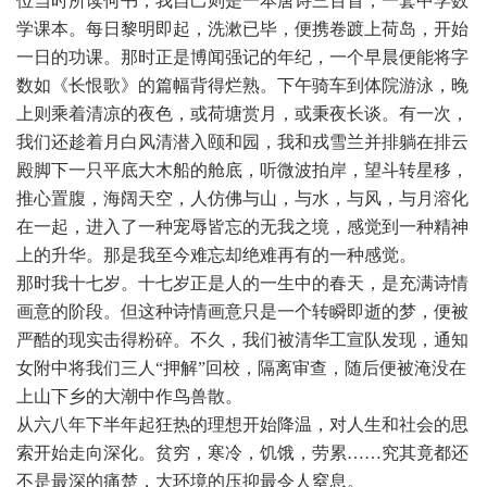
位当时所读何书，我自己则是一本唐诗三百首，一套中学数
学课本。每日黎明即起，洗漱已毕，便携卷踱上荷岛，开始
一日的功课。那时正是博闻强记的年纪，一个早晨便能将字
数如《长恨歌》的篇幅背得烂熟。下午骑车到体院游泳，晚
上则乘着清凉的夜色，或荷塘赏月，或秉夜长谈。有一次，
我们还趁着月白风清潜入颐和园，我和戎雪兰并排躺在排云
殿脚下一只平底大木船的舱底，听微波拍岸，望斗转星移，
推心置腹，海阔天空，人仿佛与山，与水，与风，与月溶化
在一起，进入了一种宠辱皆忘的无我之境，感觉到一种精神
上的升华。那是我至今难忘却绝难再有的一种感觉。
那时我十七岁。十七岁正是人的一生中的春天，是充满诗情
画意的阶段。但这种诗情画意只是一个转瞬即逝的梦，便被
严酷的现实击得粉碎。不久，我们被清华工宣队发现，通知
女附中将我们三人“押解”回校，隔离审查，随后便被淹没在
上山下乡的大潮中作鸟兽散。
从六八年下半年起狂热的理想开始降温，对人生和社会的思
索开始走向深化。贫穷，寒冷，饥饿，劳累……究其竟都还
不是最深的痛楚，大环境的压抑最令人窒息。