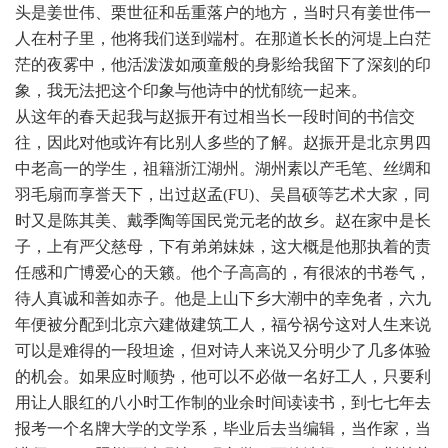
头是姜世伟、栗世征和岳重落户的地方，当时只有姜世伟一
人在村子里，他将我们送到端村。在那道长长的河堤上白茫
茫的夜雾中，他活泼泼如顽童般的身影给我留下了深刻的印
象，我无法把这个印象与他诗中的忧郁统一起来。
从这年的春天起我与赵振开有过相当长一段时间的书信交
往，因此对他或许有比别人多些的了解。赵振开是北京男四
中老高一的学生，祖籍浙江湖州。湖州素以产毛笔、丝绸和
羽毛扇而享誉天下，出过赵孟(FU)、吴昌硕等艺术大家，同
时又是陈其美、戴季陶等国民党元老的故乡。赵在家中是长
子，上有严父慈母，下有弟弟妹妹，这大概是他那执着的责
任感和广博爱心的天籁。他个子高高的，有很浓的书卷气，
待人真诚和善如赤子。他是上山下乡大潮中的幸免者，六九
年便被分配到北京六建做建筑工人，福兮祸兮这对人生来说
可以是难得的一段坦途，但对诗人来说又分明少了几多体验
的机会。如果应时顺势，他可以不必做一名好工人，只要利
用让人眼红的八小时工作制的业余时间读读书，到七七年去
报考一个名牌大学的文学系，毕业后去当编辑，当作家，当