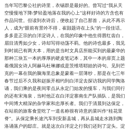
当年写巴黎公社的诗里，衣锡群是最好的。曾写过“我从天
空慢慢地下降/梦轻盈地落在我的心上”这样好诗的方含也有
作品问世。但读到衣诗后，便收起了自己那首，从此不再示
人，成为“眼前有景吟不得，崔颢题诗在上头”的一段佳话。
多多是正宗的白洋淀诗人，在我的印象中他生得唇红齿白，
眉目清秀如少女，诗却写得动荡不羁。他的诗也最多，我见
到时就已有两大本，用的是当时文具店所能买到的最豪华的
那种三块五一本的厚厚的硬皮笔记本，其中一本的扉页上题
着俄国女诗人阿赫马杜琳娜或是茨维塔耶娃的诗句。见到芒
克的一幕在我的脑海里总象是蒙着一层薄纱，那是在七三年
春节过后不久我和赵振开相约到白洋淀去探访我的同学陶洛
诵，我们乘的是夜间零点从永定门始发的慢车，与我们同行
的还有宋海泉，当时他正在白洋淀寨南生产队插队，是我们
中间博大精深的杂学家和忠厚长者。我们于清晨到达保定，
在站前的旅客食堂吃了一道名称很有诗意的菜叫作“桂花里
脊”。从保定乘长途汽车到安新县城，再从县城走水路到陶
洛诵落户的邸庄。就是这次白洋淀之行我们还到了淀头。淀