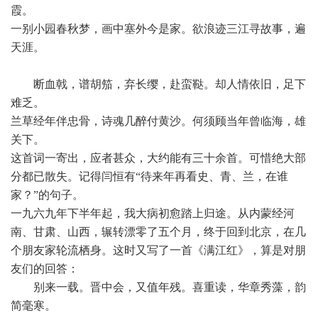
霞。
一别小园春秋梦，画中塞外今是家。欲浪迹三江寻故事，遍
天涯。
 断血戟，谱胡笳，弃长缨，赴蛮鞑。却人情依旧，足下
难乏。
兰草经年伴忠骨，诗魂几醉付黄沙。何须顾当年曾临海，雄
关下。
这首词一寄出，应者甚众，大约能有三十余首。可惜绝大部
分都已散失。记得闫恒有“待来年再看史、青、兰，在谁
家？”的句子。
一九六九年下半年起，我大病初愈踏上归途。从内蒙经河
南、甘肃、山西，辗转漂零了五个月，终于回到北京，在几
个朋友家轮流栖身。这时又写了一首《满江红》，算是对朋
友们的回答：
 别来一载。晋中会，又值年残。喜重读，华章秀藻，韵
简毫寒。