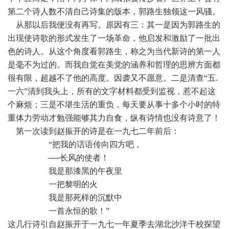
第二个诗人数不清自己诗集的版本，郭路生独领这一风骚。
 从那以后我便没有再写。原因有三：其一是因为郭路生的
出现使诗歌的形式发生了一场革命，他启发和激励了一批出
色的诗人。从这个角度看郭路生，称之为当代新诗的第一人
是毫不为过的。而我自觉在美觉的涵养和哲理的思辨方面都
很有限，超越不了他的高度。因袭又不愿意。二是清查“五.
一六”清到我头上，所有的文字材料都受到监视，惹不起这
个麻烦；三是不堪生活的重负，每天要从事十多个小时的特
重体力劳动才勉强能够其力自食，纵有诗情也没有诗意了！
 第一次读到赵振开的诗是在一九七二年前后：
 “把我的话语传向四方吧，
 ──长风的使者！
 我是那漆黑的午夜里
 一把黎明的火
 我是那死样的沉默中
 一首永恒的歌！”
这几行诗引自赵振开于一九七一年夏季去湖北沙洋干校探望