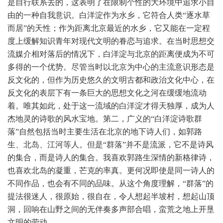
是自行联系去的，这表明了在限制个性的大环境中追求小自
由的一种自我意识。白洋淀作为水乡，它符合人类“逐水草
而居”的天性；作为距离北京最近的水乡，它又能在一定程
度上缓解知识青年对现代文明的眷恋与追求。在当时思想交
流媒介相对落后的情况下，白洋淀与北京的距离便成为不可
多得的一个优势。尽管当时以北京为中心的主流意识形态是
反文化的，但作为历史悠久的文明古都和政治文化中心，在
反文化的表层下有一条巨大的思想文化之河在缓缓地流动
着。唯其如此，处于这一流域的白洋淀才得天独厚，成为人
杰地灵的诗歌的风水宝地。第二，广义的“白洋淀诗歌群
落”自然包括当时主要生活在北京的地下诗人们，如郭路
生、北岛、江河等人。但是“群落”并不是流派，它不是诗风
的集合，而是诗人的集合。我喜欢郭路生深情的新格律诗，
也喜欢北岛的凝重，芒克的率真。更何况即使是同一诗人的
不同作品，也会有不同的品味。从这个角度理解，“群落”的
提法很迷人，很原始，很自在，令人想起半坡村，想起山顶
洞，回响在山野之间的无伴奏多声部合唱，蛮荒之地上开垦
文明的劳动。