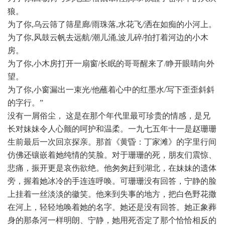
狼。
为了你,乌云筛了筛星廊/雨珠落,水花飞/洒在如痴的小河上。
为了你,风鼓云帆去远航/潮儿涌,波儿碎/拍打着河边的小木
房。
为了你,小木房打开一扇窗/长眠的哥哥醒来了/睁开眼睛向外
望。
为了你,小窗漏出一束光/他蘸着心中的红墨水/写下歪歪斜斜
的字行。”
没有一屑俗尘， 这是在那个年代里最可珍贵的情感，是兄
长对妹妹令人心颤的呵护和温柔。一九七五年十一是赵珊珊
生前最后一次回京探亲。那首《黄昏：丁家滩》的字里行间
仿佛还镶嵌着她纯情的笑脸。对于珊珊的死，朋友们震惊、
悲痛，振开更是哀伤欲绝。他匆匆赶到湖北，在妹妹的遗体
旁，握着她冰冷的手连连呼唤。可珊珊没有回答，宁静的脸
上挂着一丝淡淡的徽笑。他来到失事的地方，把白色野花撒
在河上，轻轻地唤着她的名字。她还是没有回答。她正象葬
身的那条河一样明朗、宁静，她用死否定了那个恰恰相反的