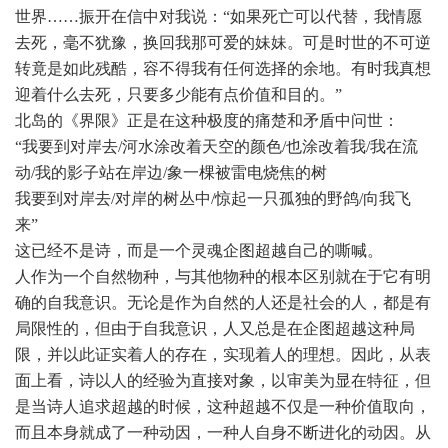
世界……振开在信中对我说：“如果死亡可以代替，我情愿
去死，毫不犹豫，换回我那可爱的妹妹。可是时世的不可逆
转竟是如此残酷，容不得我有任何选择的余地。有时我真想
迎着什么去死，只要多少能有点价值和目的。”
北岛的《界限》正是在这种极度的痛楚和矛盾中问世：
“我要到对岸去/河水涂改着天空的颜色/也涂改着我/我在流
动/我的影子站在岸边/象一棵被雷电烧焦的树
我要到对岸去/对岸的树丛中/惊起一只孤独的野鸽/向我飞
来”
这已经不是诗，而是一个灵魂企图超越自己的嘶喊。
人作为一个自然物种，与其他物种的根本区别就在于它有明
确的自我意识。无论是作为自然的人还是社会的人，都是有
局限性的，但由于自我意识，人又总是在企图超越这种局
限，并以此证实着人的存在，实现着人的理想。因此，从表
面上看，诗以人的经验为直接对象，以审美为显在特征，但
是当诗人追求超越的时候，这种超越不仅是一种价值取向，
而且本身就成了一种动因，一种人自身不断进化的动因。从