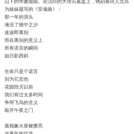
山下的华夏陵园。在洁白的大理石墓盖上，镌刻着诗人北岛
为妹妹题写的《安魂曲》：
那一年的浪头
淹没了镜中之沙
迷途即离别
而在离别的意义上
所有语言的瞬间
如日影西斜
生命只是个诺言
别为它悲伤
花园毁灭以前
我们有过太多时间
争辩飞鸟的含义
敲开午夜之门
孤独象火柴被擦亮
当童年的坑道