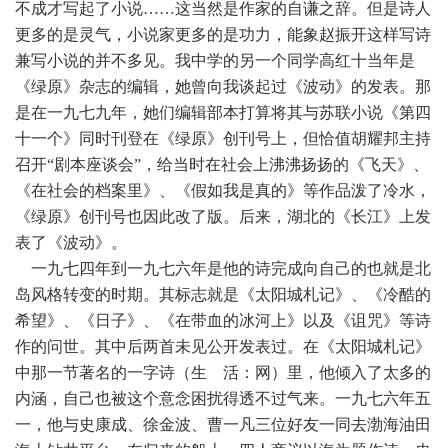
不成才写起了小说……这当然是作家的自谦之辞。但是诗人
更多的是灵气，小说家更多的是功力，能象赵振开这样写诗
兼写小说的并不多见。我中学的另一个同学高红十当年是
《绿原》杂志的编辑，她曾向我谈起过《波动》的发表。那
是在一九七九年，她们编辑部本打算将其与苏联小说《第四
十一个》同时刊登在《绿原》创刊号上，但恰值胡耀邦主持
召开“剧本座谈会”，给当时在社会上沸沸扬扬的《飞天》、
《在社会的档案里》、《假如我是真的》等作品泼了冷水，
《绿原》创刊号也因此改了版。后来，湖北的《长江》上发
表了《波动》。
 一九七四年到一九七六年是他的诗完成向自己的也就是北
岛风格转变的时期。其标志就是《太阳城札记》、《冷酷的
希望》、《日子》、《在带血的冰河上》以及《诅咒》等诗
作的问世。其中后两首未见公开发表过。在《太阳城札记》
中那一节著名的一字诗（生 活：网）里，他倾入了太多的
内涵，自己也被这个意念困扰得透不过气来。一九七六年五
一，他与史康成、徐金波、曹一凡三位好友一同去渤海油田