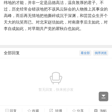
纬地的才能，并非一定是品德高洁，温良敦厚的君子。不
过，历史经常会错误地把不该风云际会的人物推上其事业的
高峰，而后再无情地把他撕碎或沉于深渊，和芸芸众生开个
天大的玩笑而已。对北宋赵佶如此，对南唐李后主如此，对
李自成如此，对早期共产党的瞿秋白也如此。
全部回复
看全部
倒序浏览
暂无回复，快来抢沙发
回复
收藏
转播
分享
淘帖