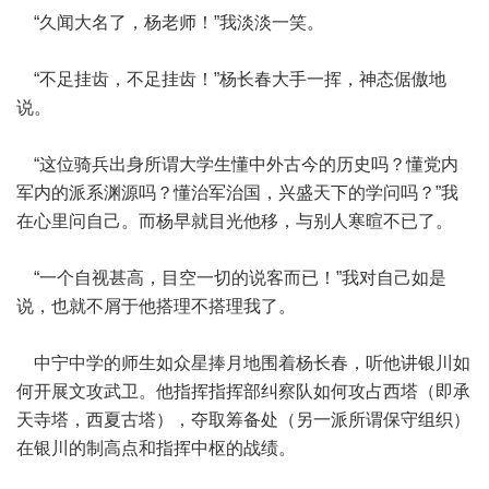
“久闻大名了，杨老师！”我淡淡一笑。
“不足挂齿，不足挂齿！”杨长春大手一挥，神态倨傲地
说。
“这位骑兵出身所谓大学生懂中外古今的历史吗？懂党内
军内的派系渊源吗？懂治军治国，兴盛天下的学问吗？”我
在心里问自己。而杨早就目光他移，与别人寒暄不已了。
“一个自视甚高，目空一切的说客而已！”我对自己如是
说，也就不屑于他搭理不搭理我了。
中宁中学的师生如众星捧月地围着杨长春，听他讲银川如
何开展文攻武卫。他指挥指挥部纠察队如何攻占西塔（即承
天寺塔，西夏古塔），夺取筹备处（另一派所谓保守组织）
在银川的制高点和指挥中枢的战绩。