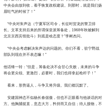
中央会由放到收，着手恢复政权建设。到那时，就是我们扬
眉吐气的时候了！”
“中央对朱声达（宁夏军区司令，长征时贺龙的警卫排
长。文革支持后来的所谓保皇派筹备处，1968年秋被解到
北京京西宾馆批斗）到底是啥态度？”李树杰问。
“中央会考虑解决朱声达的问题的。你们不看，驻宁野战
部队到现在并不表态嘛！”
他话锋一转：“但是，筹备处决不会甘心失败，未来的斗争
将会更尖锐、更激烈，必要时，我们也得拿起枪杆子！”
看来，形势逼人，斗争又将升级。我们都沉默了。
安建国神态不似杨长春倨傲，但也不正眼看与他谈话的对
方。他胸脯挺直，意态大方，矜持而又自信；待人接物，不