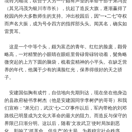
境转为顺境，联合宁大另一个颇有声望的革命干部子弟冯贤
（其兄冯茂为银川市市长），抗起了造反大旗，逐渐赢得了
校园内外大多数师生的支持。冲出校园后，因“一•二七”夺权
而声名大振，成为号令四方的指挥部头头。闻其名，确实如
雷贯耳。
这是一个中等个头，颇为富态的青年。红红的脸庞，颧骨
略高，一对精警的小眼睛在眼眶里骨碌骨碌转动着，鬓角略
微突起的上方下圆的脑袋，梳着蛮精神的小平头。在缺乏营
养的年代，他属于少有的满脸红光，保养得很好的天之骄
子。
安建国似胸有成竹，自信地向先期到达，现在坐在他身边
的县政府秘书李树杰（他是安建国同学李树俨的哥哥）和我
们宣称：“弟兄们，武汉‘七•二Ο’事件以后，军内带枪的刘邓
路线已明显成为文化大革命的最大的阻力。而造反与保守的
界限已日渐分明。这以后，随着‘文攻武卫’使时局加剧恶
化，影响了‘抓革命、促生产’的大局。为着稳定社会秩序，