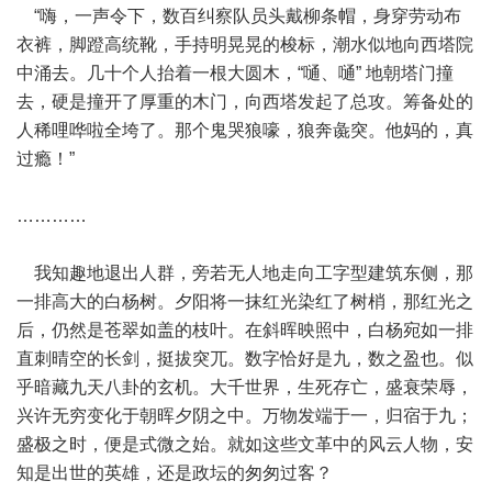
“嗨，一声令下，数百纠察队员头戴柳条帽，身穿劳动布
衣裤，脚蹬高统靴，手持明晃晃的梭标，潮水似地向西塔院
中涌去。几十个人抬着一根大圆木，“嗵、嗵” 地朝塔门撞
去，硬是撞开了厚重的木门，向西塔发起了总攻。筹备处的
人稀哩哗啦全垮了。那个鬼哭狼嚎，狼奔彘突。他妈的，真
过瘾！”
…………
我知趣地退出人群，旁若无人地走向工字型建筑东侧，那
一排高大的白杨树。夕阳将一抹红光染红了树梢，那红光之
后，仍然是苍翠如盖的枝叶。在斜晖映照中，白杨宛如一排
直刺晴空的长剑，挺拔突兀。数字恰好是九，数之盈也。似
乎暗藏九天八卦的玄机。大千世界，生死存亡，盛衰荣辱，
兴许无穷变化于朝晖夕阴之中。万物发端于一，归宿于九；
盛极之时，便是式微之始。就如这些文革中的风云人物，安
知是出世的英雄，还是政坛的匆匆过客？