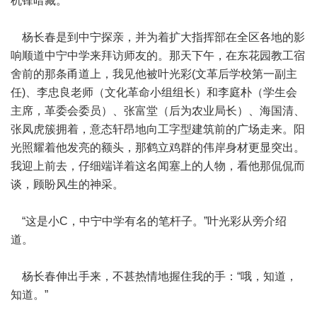
机锋暗藏。
杨长春是到中宁探亲，并为着扩大指挥部在全区各地的影
响顺道中宁中学来拜访师友的。那天下午，在东花园教工宿
舍前的那条甬道上，我见他被叶光彩(文革后学校第一副主
任)、李忠良老师（文化革命小组组长）和李庭朴（学生会
主席，革委会委员）、张富堂（后为农业局长）、海国清、
张凤虎簇拥着，意态轩昂地向工字型建筑前的广场走来。阳
光照耀着他发亮的额头，那鹤立鸡群的伟岸身材更显突出。
我迎上前去，仔细端详着这名闻塞上的人物，看他那侃侃而
谈，顾盼风生的神采。
“这是小C，中宁中学有名的笔杆子。”叶光彩从旁介绍
道。
杨长春伸出手来，不甚热情地握住我的手：“哦，知道，
知道。”