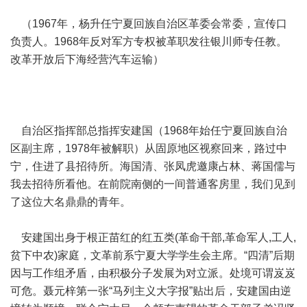
（1967年，杨升任宁夏回族自治区革委会常委，宣传口
负责人。1968年反对军方专权被革职发往银川师专任教。
改革开放后下海经营汽车运输）
自治区指挥部总指挥安建国（1968年始任宁夏回族自治
区副主席，1978年被解职）从固原地区视察回来，路过中
宁，住进了县招待所。海国清、张凤虎邀康占林、蒋国儒与
我去招待所看他。在前院南侧的一间普通客房里，我们见到
了这位大名鼎鼎的青年。
安建国出身于根正苗红的红五类(革命干部,革命军人,工人,
贫下中农)家庭，文革前系宁夏大学学生会主席。“四清”后期
因与工作组矛盾，由积极分子发展为对立派。处境可谓岌岌
可危。聂元梓第一张“马列主义大字报”贴出后，安建国由逆