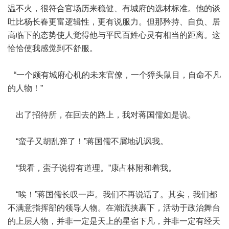
温不火，很符合官场历来稳健、有城府的选材标准。他的谈
吐比杨长春更富逻辑性，更有说服力。但那矜持、自负、居
高临下的态势使人觉得他与平民百姓心灵有相当的距离。这
恰恰使我感觉到不舒服。
“一个颇有城府心机的未来官僚，一个獐头鼠目，自命不凡
的人物！”
出了招待所，在回去的路上，我对蒋国儒如是说。
“蛮子又胡乱弹了！”蒋国儒不屑地讥讽我。
“我看，蛮子说得有道理。”康占林附和着我。
“唉！”蒋国儒长叹一声。我们不再说话了。其实，我们都
不满意指挥部的领导人物。在潮流挟裹下，活动于政治舞台
的上层人物，并非一定是天上的星宿下凡，并非一定有经天