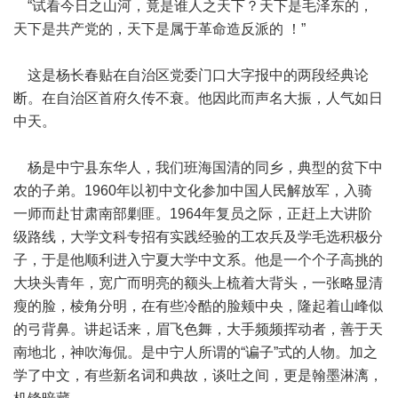
“试看今日之山河，竟是谁人之天下？天下是毛泽东的，
天下是共产党的，天下是属于革命造反派的 ！”
这是杨长春贴在自治区党委门口大字报中的两段经典论
断。在自治区首府久传不衰。他因此而声名大振，人气如日
中天。
杨是中宁县东华人，我们班海国清的同乡，典型的贫下中
农的子弟。1960年以初中文化参加中国人民解放军，入骑
一师而赴甘肃南部剿匪。1964年复员之际，正赶上大讲阶
级路线，大学文科专招有实践经验的工农兵及学毛选积极分
子，于是他顺利进入宁夏大学中文系。他是一个个子高挑的
大块头青年，宽广而明亮的额头上梳着大背头，一张略显清
瘦的脸，棱角分明，在有些冷酷的脸颊中央，隆起着山峰似
的弓背鼻。讲起话来，眉飞色舞，大手频频挥动者，善于天
南地北，神吹海侃。是中宁人所谓的“谝子”式的人物。加之
学了中文，有些新名词和典故，谈吐之间，更是翰墨淋漓，