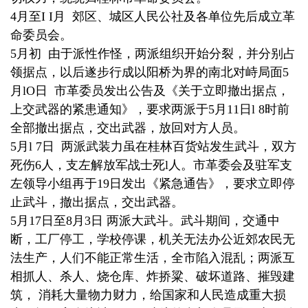
4月至I I月 郊区、城区人民公社及各单位先后成立革
命委员会。
5月初 由于派性作怪，两派组织开始分裂，并分别占
领据点，以后遂步行成以阳桥为界的南北对峙局面5
月lO日 市革委员发出公告及《关于立即撤出据点，
上交武器的紧患通知》，要求两派于5月11日l 8时前
全部撤出据点，交出武器，放回对方人员。
5月l 7日 两派武装力虽在桂林百货站发生武斗，双方
死伤6人，支左解放军战士死l人。市革委会及驻军支
左领导小组再于19日发出《紧急通告》，要求立即停
止武斗，撤出据点，交出武器。
5月17日至8月3日 两派大武斗。武斗期间，交通中
断，工厂停工，学校停课，机关无法办公近郊农民无
法生产，人们不能正常生活，全市陷入混乱；两派互
相抓人、杀人、烧仓库、炸挢粱、破坏道路、摧毁建
筑， 消耗大量物力财力，给国家和人民造成重大损