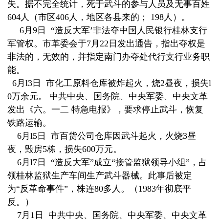
失。据不完全统计，死于武斗的参与人员及无事百姓
604人（市区406人，地区各县来的； 198人）。
6月9日 “造反大军’非法夺中国人民银行桂林支行
军管权。市革委会于7月22日发出通告，指出夺权是
非法的，无效的，并指定南门办夺处代行支行业务职
能。
6月l3日 市化工原料仓库被炸起火，烧2昼夜，损失l
0万余元。 中共中央、国务院、中央军委、中央文革
发出《六。一二 特急电报》，要求停止武斗，恢复
铁路运输。
6月l5日 市百货公司仓库因武斗起火，火烧3昼
夜，毁房5栋，损失600万元。
6月l7日 “造反大军”成立“接管监狱领导小组”，占
领桂林监狱生产车间生产武斗器械。此事后被定
为“反革命事件”，株连80多人。（1983年彻底平
反。）
7月1日 中共中央、国务院、中央军委、中央文革