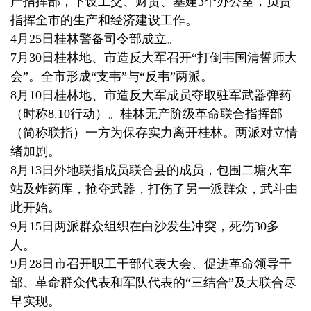
产指挥部，下设工交、财贸、基建3个办公室，负责
指挥全市的生产和经济建设工作。
4月25日桂林警备司令部成立。
7月30日桂林地、市造反大军召开“打倒韦国清誓师大
会”。全市形成“支韦”与“反韦”两派。
8月10日桂林地、市造反大军成员夺取驻军武器弹药
（时称8.10行动）。桂林无产阶级革命联合指挥部
（简称联指）一方为保存实力离开桂林。两派对立情
绪加剧。
8月13日外地联指成员联合县的成员，包围二塘火车
站及炸药库，抢夺武器，打伤了另一派群众，武斗由
此开始。
9月15日两派群众组织在白沙发生冲突，死伤30多
人。
9月28日市召开职工干部代表大会、促进革命领导干
部、革命群众代表和军队代表的“三结合”及大联合尽
早实现。