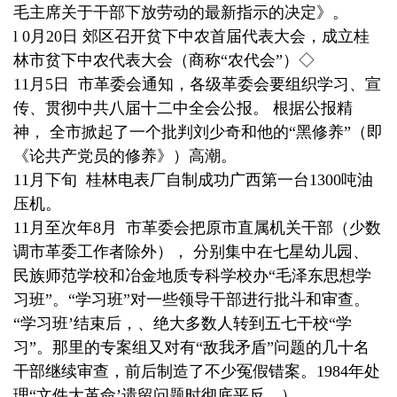
毛主席关于干部下放劳动的最新指示的决定》。
l 0月20日 郊区召开贫下中农首届代表大会，成立桂
林市贫下中农代表大会（商称“农代会”）◇
11月5日 市革委会通知，各级革委会要组织学习、宣
传、贯彻中共八届十二中全会公报。 根据公报精
神， 全市掀起了一个批判刘少奇和他的“黑修养”（即
《论共产党员的修养》）高潮。
11月下旬 桂林电表厂自制成功广西第一台1300吨油
压机。
11月至次年8月 市革委会把原市直属机关干部（少数
调市革委工作者除外）， 分别集中在七星幼儿园、
民族师范学校和冶金地质专科学校办“毛泽东思想学
习班”。“学习班”对一些领导干部进行批斗和审查。
“学习班’结束后，、绝大多数人转到五七干校“学
习”。那里的专案组又对有“敌我矛盾”问题的几十名
干部继续审查，前后制造了不少冤假错案。1984年处
理“文件大革命’遗留问题时彻底平反。）