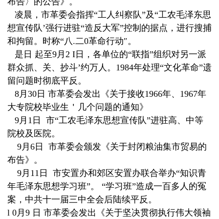
布告〉的公告》。
凌晨，市革委会指挥“工人纠察队”及“工农毛泽东思
想宣传队’强行进驻“造反大军”控制的据点，进行搜捕
和拘留。时称“八.二0革命行动″。
是日 起至9月2 I日，各单位的“联指”组织对另一派
群众抓、关、抄斗’约万人。1984年处理“文化革命”遗
留问题时彻底平反。
8月30日 市革委会发出《关于接收1966年、1967年
大专院校毕业生＇几个问题的通知》
9月1日 市“工农毛泽东思想宣传队”进驻高、中等
院校及医院。
9月6日 市革委会颁发《关于封闭粮油集市贸易的
布告》。
9月11日 市安置办和郊区安置办联合举办“知识青
年毛泽东思想学习班”。 “学习班”造成一百多人的冤
案，中共十一届三中全会后陆续平反。
l 0月9 日 市革委会发出《关于坚决贯彻执行伟大领袖