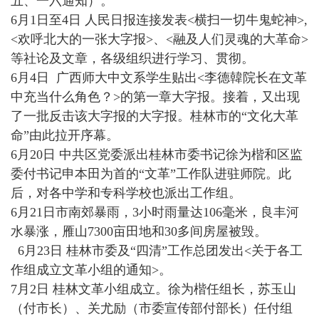
五、一六通知）。
6月1日至4日 人民日报连接发表<横扫一切牛鬼蛇神>,
<欢呼北大的一张大字报>、<融及人们灵魂的大革命>
等社论及文章，各级组织进行学习、贯彻。
6月4日 广西师大中文系学生贴出<李德韓院长在文革
中充当什么角色？>的第一章大字报。接着，又出现
了一批反击该大字报的大字报。桂林市的“文化大革
命”由此拉开序幕。
6月20日 中共区党委派出桂林市委书记徐为楷和区监
委付书记申本田为首的“文革”工作队进驻师院。此
后，对各中学和专科学校也派出工作组。
6月21日市南郊暴雨，3小时雨量达106毫米，良丰河
水暴涨，雁山7300亩田地和30多间房屋被毁。
6月23日 桂林市委及“四清”工作总团发出<关于各工
作组成立文革小组的通知>。
7月2日 桂林文革小组成立。徐为楷任组长，苏玉山
（付市长）、关尤励（市委宣传部付部长）任付组