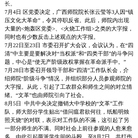
长。
7月4日 区党委决定，广西师院院长张云莹等3人因“镇
压文化大革命”，令其停职反省。此后，师院内出现
大量的<炮轰区党委>、<火烧工作组>之类的大字报，
同时也有少数反击上述观点的大字报。
7月22日至23日 市委召开扩大会议，会议认为，在“四
清”中主要是要解决对“当权派”和“四类干部”的斗争问
题，中心是“使无产阶级政权掌握在革命派手中。”
7月28日市委召开领导干部和“四清”工作队长会，介
绍师院“阶级斗争”情况，并组织部分人员参观师院的
大字报。从此，引起了工农群众和师生之间的对立情
绪。“文革”也由师院引向了社会。
8月5日 中共中央决定撤销大中学校的“文革”工作
队，师大部分学生贴出“借问瘟君欲何往，纸船明烛
照天烧”的对联，表示对工作队的不滿，这引起了另
一部分师生的不满。同时社会上前往参观的人愈来愈
多，由此引起两派学生间的斗殴。至8月7日，共打伤