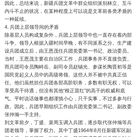
因此，总结来说，新疆兵团文革中群众组织派别林立、互斗
内斗不止的状况，在某种程度上可以说是文革前各类矛盾的
一种延续。
4. 兵团上层领导间的矛盾
除基层人员构成复杂外，兵团上层领导中也一直存在着内部
斗争。领导人根据入疆时间早晚，有不同派系之分。生产建
设兵团成立后，由王恩茂任兵团党委第一书记、政治委员。
当时，王恩茂主要在自治区工作，兵团事务并不直接负责。
而兵团司令员陶峙岳、副司令员赵锡光、参谋长陶晋初等是
国民党起义人员中的高级将领。这些人并不被中共真正信
任。他们虽然担任兵团各部高阶职务，多数有职无权，可以
享受高干待遇，但没有其他“根正苗红”的高干的权威和底
气。平时说话做事也都谨慎小心，只干实事，不过多参与行
政。因此，兵团早期组织工作由兵团党委第二书记、副政委
张仲瀚一手主持。
到文革前夕，丁盛、裴周玉调入兵团，逐步取代张仲瀚等兵
团老领导，掌握了权力。其中丁盛1964年8月任新疆军区副