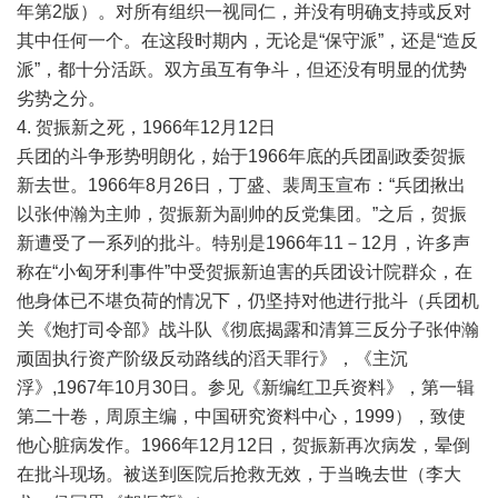
年第2版）。对所有组织一视同仁，并没有明确支持或反对
其中任何一个。在这段时期内，无论是“保守派”，还是“造反
派”，都十分活跃。双方虽互有争斗，但还没有明显的优势
劣势之分。
4. 贺振新之死，1966年12月12日
兵团的斗争形势明朗化，始于1966年底的兵团副政委贺振
新去世。1966年8月26日，丁盛、裴周玉宣布：“兵团揪出
以张仲瀚为主帅，贺振新为副帅的反党集团。”之后，贺振
新遭受了一系列的批斗。特别是1966年11－12月，许多声
称在“小匈牙利事件”中受贺振新迫害的兵团设计院群众，在
他身体已不堪负荷的情况下，仍坚持对他进行批斗（兵团机
关《炮打司令部》战斗队《彻底揭露和清算三反分子张仲瀚
顽固执行资产阶级反动路线的滔天罪行》，《主沉
浮》,1967年10月30日。参见《新编红卫兵资料》，第一辑
第二十卷，周原主编，中国研究资料中心，1999），致使
他心脏病发作。1966年12月12日，贺振新再次病发，晕倒
在批斗现场。被送到医院后抢救无效，于当晚去世（李大