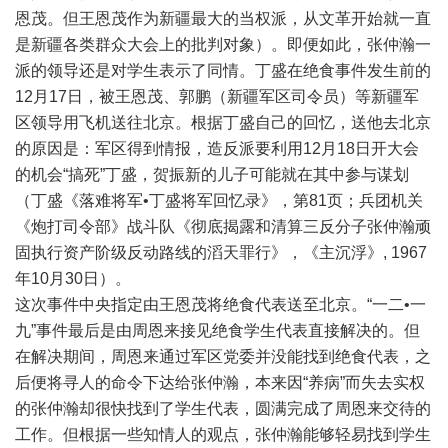
恩茂。但王恩茂作为新疆最大的当权派，从文革开始就一直
是新疆各类群众大会上的批判对象）。即便如此，张仲瀚一
派的领导还是对学生表示了同情。丁盛在绝食事件发生前的
12月17日，被王恩茂、郭鹏（新疆军区司令员）等新疆军
区领导用飞机送往北京。根据丁盛自己的回忆，送他去北京
的原因是：军区得到情报，造反派要利用12月18日开大会
的机会“搞死”丁盛，贺振新的儿子可能就在其中参与谋划
（丁盛《落难将军•丁盛将军回忆录》，第81页；兵团机关
《炮打司令部》战斗队《彻底揭露和清算三反分子张仲瀚顽
固执行资产阶级反动路线的滔天罪行》，《主沉浮》, 1967
年10月30日）。
这次事件中央指定由王恩茂将绝食代表送至北京。“一二•一
九”事件最后是由周恩来接见绝食学生代表直接解决的。但
在解决期间，周恩来通过军区党委并没能找到绝食代表，之
后便将寻人的命令下达给张仲瀚，本来因“养病”而失去实权
的张仲瀚却很快找到了学生代表，圆满完成了周恩来交待的
工作。但根据一些知情人的观点，张仲瀚能够轻易找到学生