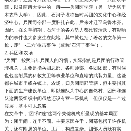
院，以及两所大专中的一所——兵团医学院（另一所为塔里
木农垦大学）。因此，石河子堪称当时兵团的文化中心和经
济中心。兵团司令部一度驻扎在此，后来才迁至乌鲁木齐。
因此，在文革初期，石河子的各方势力都比较活跃，有影响
力的事件也大多发生在此地，其中就包括了著名的文革第一
枪，即“一•二六”枪击事件（或称“石河子事件”）。
2. 兵团和农场
“兵团”，按照当年兵团人的习惯，实际指的是兵团的行政管
理机关，主要是指兵团总部、各师师部、各团团部，有时候
也包含附属的科教文卫等事业单位和直辖的武装力量。这些
都在城市里或在镇上。农场，归兵团团部管辖，但主要指其
下面的生产建设单位，即以连队为中心的自然村。团部和连
队这两级组织中间虽然还设有营一级机构，但仅仅是一个过
渡层，基本可以忽略。
在文革中，“团”和“连”这两个关键机构所呈现的基本局面
为：团里闹，连里不闹。主要原因在于，团部包括了许多机
关，还有附属的单位、工厂，构成复杂。团部人员既有实