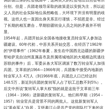
调阶级出身的社会氛围中，这两类人的社会地位自然会有所
分别。但是，兵团老领导采取的政策是以安抚为主，所以起
义人员的社会实际地位虽然略低，大环境下并没有明显的歧
视。这些人也一直因出身关系言行谨慎，不招惹是非。经过
了长期的相互磨合，早期驻疆转业人员之间的矛盾并不明
显。
1954年起，兵团开始从全国各地接收复员转业军人参加边
疆建设。60年代初，中苏关系开始交恶，在经历了1962年
的“伊塔事件”（1962年春夏，发生在中国西北边疆的新疆伊
犁哈萨克自治州直属县市及所属塔城地区的大规模边民逃往
苏联的事件）后，军委从各大军区调派了数万转业军人加强
兵团。文革前的1964—1966年间，兵团集中接受内地新的
转业军人3. 4万人（到1966年底，兵团总人口已经达到
148.5万，新近到兵团的复转军人占了职工总数不到5%）。
后文中所说“复转军人掌大权”指的就是这批于文革前三年
（1964－1966）进新疆的复转军人。他们和早期（1954－
1957）转业官兵是背景不同的两批人。这批新复转军人
以“革命军人”自居，又怀着江山是共产党的部队打下来的这