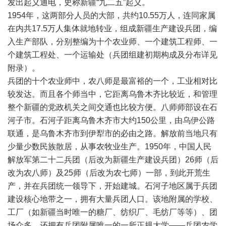
发出起义通电，史称新疆“九二五”起义。
1954年，这两部分人员的大部，共约10.55万人，连同家属
在内共17.5万人集体就地转业，组成新疆生产建设兵团，编
入生产部队，分别整编为十个农业师、一个建筑工程师、一
个建筑工程处、一个运输处（兵团组建初期构成及分布详见
附录）。
兵团的十个农业师中，农八师是最富裕的一个，工业相对比
较发达。而且各个师当中，它距离乌鲁木齐比较近，和管理
整个新疆的党政机关之间交通也比较方便。八师师部设在石
河子市。石河子距离乌鲁木齐市大约150公里，由乌伊公路
联通，是乌鲁木齐市到伊犁市的必由之路。解放前当地只有
少量少数民族散居，从事农牧业生产。1950年，中国人民
解放军第二十二兵团（后改为新疆生产建设兵团）26师（后
改为农八师）及25师（后改为农七师）一部，到此开荒生
产，并在兵团统一领导下，开始建城。石河子地区属于兵团
建设核心地带之一，拥有大量兵团人口。该地附属的学校、
工厂（如新疆当时唯一的糖厂、纺织厂、毛纺厂等等）、团
场众多，还拥有兵团附属唯一的一所正规大学——兵团农学