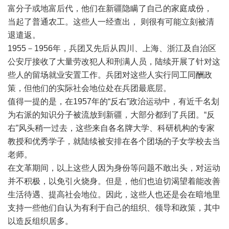
富分子或地富后代，他们在新疆隐瞒了自己的家庭成份，
当起了普通农工。这些人一经查出， 则很有可能立刻被清
退遣返。
1955－1956年，兵团又先后从四川、上海、浙江及自治区
公安厅接收了大量劳改犯人和刑满人员，陆续开展了针对这
些人的留场就业安置工作。兵团对这些人实行同工同酬政
策，但他们的实际社会地位处在兵团最底层。
值得一提的是，在1957年的“反右”政治运动中，有近千名划
为右派的知识分子被流放到新疆，大部分都到了兵团。“反
右”风头稍一过去，这些来自各名牌大学、科研机构的专家
教授和优秀学子，就陆续被安排在各个团场的子女学校去当
老师。
在文革期间，以上这些人因为身份等问题不敢出头，对运动
并不积极，以免引火烧身。但是，他们也迫切渴望着能改善
生活待遇、提高社会地位。因此，这些人也还是会在暗地里
支持一些他们自认为有利于自己的组织、领导和政策，其中
以造反组织居多。