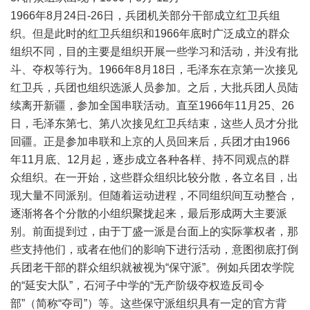
1966年8月24日-26日，兵团机关部分干部成立红卫兵组
织。但是此时的红卫兵组织和1966年底时广泛成立的群众
组织不同，目的主要是组织开展一些学习和活动，并没有批
斗、夺权等行为。1966年8月18日，毛泽东在京第一次接见
红卫兵，兵团也组织选派人员参加。之后，大批兵团人员陆
续离开新疆，参加全国串联活动。直至1966年11月25、26
日，毛泽东第七、第八次接见红卫兵结束，这些人员才分批
回疆。正是参加串联和上京的人员回来后，兵团才由1966
年11月底、12月起，逐步成立各种各样、持不同观点的群
众组织。在一开始，这些群众组织比较分散，各立名目，出
现大量不同派别。但随着运动进程，不同组织间互动整合，
逐渐将各个分散的小组织聚拢起来，最后形成两大主要派
别。前面提到过，由于丁盛一派是台面上的实际掌权者，那
些支持他们，或者在他们的影响下进行活动，意图彻底打倒
兵团老干部的群众组织就被视为“保守派”。例如兵团农学院
的“延安大队”，石河子中学的“无产阶级夺权造反司令
部”（简称“夺司”）等。这些保守派组织具有一定的官方背