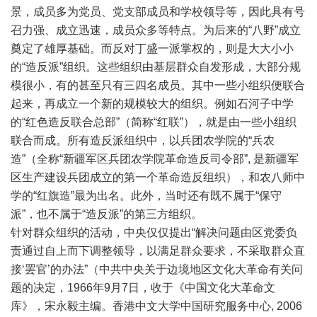
景，成员多为党员、党支部成员和学校领导等，因此具有号
召力强、成立迅速，成员众多等特点。为后来的“八野”成立
奠定了雄厚基础。而反对丁盛一派掌权的，则是大大小小
的“造反派”组织。这些组织由基层群众自发形成，大部分规
模很小，有的甚至只有三四名成员。其中一些小组织便联合
起来，再成立一个新的规模较大的组织。例如石河子中学
的“红色造反联合总部”（简称“红联”），就是由一些小组织
联合而成。所有造反派组织中，以兵团农学院的“兵农
造”（全称“新疆军区兵团农学院革命造反司令部”, 是新疆军
区生产建设兵团成立的第一个革命造反组织），和农八师中
学的“红旗造”最为出名。此外，当时还有既不属于“保守
派”，也不属于“造反派”的第三方组织。
针对群众组织的活动，中央仅仅提出“解决问题由区党委负
责通过自上而下调整领导，以满足群众要求，不采取群众直
接‘罢官’的办法”（中共中央关于边境地区文化大革命有关问
题的决定，1966年9月7日，收于《中国文化大革命文
库》，宋永毅主编。香港中文大学中国研究服务中心, 2006