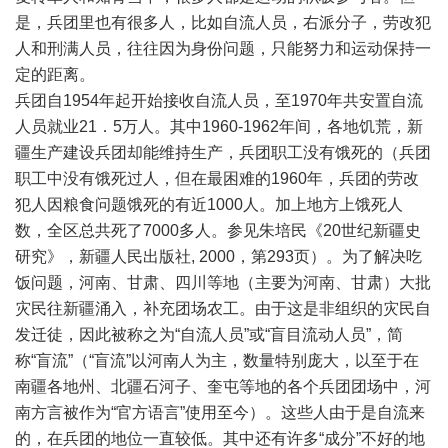
是，兵团里也有很多人，比如自流人员，右派分子，劳改犯
人和刑满人员，往往因为身份问题，只能努力和运动保持一
定的距离。
兵团自1954年起开始接收自流人员，至1970年共安置自流
人员就业21．5万人。其中1960-1962年间，各地饥荒，新
疆生产建设兵团却能维持生产，兵团职工没有饿死的（兵团
职工中没有饿死过人，但在最困难的1960年，兵团的劳改
犯人因粮食问题饿死的有近1000人。加上地方上饿死人
数，全区总共死了7000多人。参见朱培民《20世纪新疆史
研究》，新疆人民出版社, 2000，第293页）。为了解决吃
饭问题，河南、甘肃、四川等地（主要为河南、甘肃）大批
灾民往新疆涌入，补充团场农工。由于这是非组织的灾民自
发迁徒，因此被称之为“自流人员”或“盲目流动人员”，简
称“盲流”（“盲流”以河南人为主，数量特别庞大，以至于在
南疆各地州、北疆石河子、奎屯等地的各个兵团团场中，河
南方言被作为“官方语言”使用至今）。这些人由于是自流来
的，在兵团的地位一直较低。其中还有许多“成分”不好的地