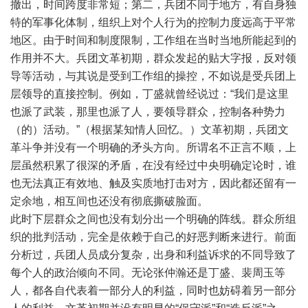
撤出，时间跨度非常短；第二，兵团不同于地方，有自身独
特的军事化体制，组织上对个人行为的控制力度远高于平常
地区。由于时间和制度限制，工作组在当时当地所能起到的
作用并不大。兵团文革初期，群众发起的贴大字报，反对领
导等活动，与其说是受到工作组的操控，不如说是受兵团上
层领导的直接控制。例如，丁盛就曾经说过：“我们是这里
也派了武装，那里也派了人，要领导群众，控制各种势力
（的）活动。”（根据某知情人回忆。）文革初期，兵团文
革斗争并没有一个明确的矛头方向。所谓名不正言不顺，上
层虽然积累了很深的矛盾，在没有经过中央明确定论时，谁
也无法真正有效地、触及实质地打击对方，因此都还留有一
定余地，相互间也还没有彻底撕破脸面。
此时下层群众之间也没有划分出一个明确的阵线。群众所组
织的批判活动，完全是依赖于自己的好恶判断来进行。前面
分析过，兵团人员成分复杂，出身和利益诉求的不同导致了
每个人的政治倾向不同。无论张仲瀚还是丁盛、裴周玉等
人，都各自代表着一部分人的利益，同时也妨碍着另一部分