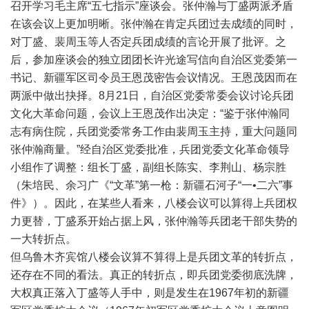
召开学习毛主席“五七指示”座谈会。张仲瀚与丁盛两派矛盾
在该会议上更加明晰。张仲瀚在肯定兵团过去成绩的同时，
对丁盛、裴周玉等人否定兵团成绩的言论开展了批评。之
后，参加座谈会的独立团团长许光途写信向自治区党委第一
书记、新疆军区司令员王恩茂密告会议情况。王恩茂因而在
两派中做出抉择。8月21日，自治区党委常委会议讨论兵团
文化大革命问题，会议上王恩茂作出决定：“鉴于张仲瀚同
志有病住院，兵团党委常务工作由裴周玉主持，重大问题同
张仲瀚商量。”经自治区党委批准，兵团党委文化革命领导
小组作了调整：组长丁盛，副组长陈实、李荆山、杨宗胜
（朱培民、余习广《“文革”第一枪：新疆石河子“一•二六”事
件》）。因此，在某些人看来，八楼会议可以算得上兵团权
力更替，丁盛系开始占据上风，张仲瀚等兵团老干部失势的
一大转折点。
但乌鲁木齐宾馆八楼会议算不算得上是兵团文革的转折点，
还存在不同的看法。真正的转折点，即兵团党委彻底洗牌，
大权真正落入丁盛等人手中，则是发生在1967年初的新疆