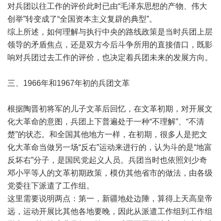
对兵团以往工作的评价此时已由“毛泽东思想的产物、伟大
创举”转变成了“全国资本主义复辟的典型”。
综上所述，如何理解与执行中央的路线政策是当时兵团上层
领导的矛盾焦点，还是双方今后斗争所用的直接借口，既影
响对兵团过去工作的评价，也决定着兵团未来的发展方向。
三、1966年和1967年初的兵团文革
根据陶晋初将军的儿子文革后回忆，在文革初期，对开展文
化大革命的意图，兵团上下普遍处于一种“不理解”、“不清
楚”的状态。和全国其他地方一样，在初期，很多人是把文
化大革命当做另一场“反右”运动来进行的，认为斗的是“地富
反坏右”分子，是国民党起义人员。兵团当时也依照刘少奇
邓小平等人的文革初期政策，模仿其他省市的做法，由各级
党委往下派遣了工作组。
这里需要说明两点：第一，新疆地处边陲，算得上天高皇帝
远，运动开展比其他各地要晚，因此从派遣工作组到工作组