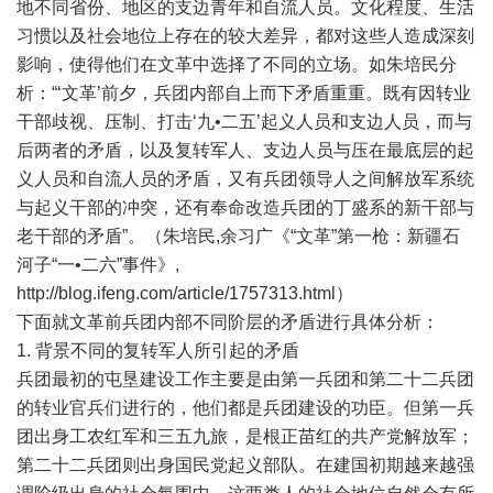
地不同省份、地区的支边青年和自流人员。文化程度、生活
习惯以及社会地位上存在的较大差异，都对这些人造成深刻
影响，使得他们在文革中选择了不同的立场。如朱培民分
析：“‘文革’前夕，兵团内部自上而下矛盾重重。既有因转业
干部歧视、压制、打击‘九•二五’起义人员和支边人员，而与
后两者的矛盾，以及复转军人、支边人员与压在最底层的起
义人员和自流人员的矛盾，又有兵团领导人之间解放军系统
与起义干部的冲突，还有奉命改造兵团的丁盛系的新干部与
老干部的矛盾”。（朱培民,余习广《“文革”第一枪：新疆石
河子“一•二六”事件》,
http://blog.ifeng.com/article/1757313.html
）
下面就文革前兵团内部不同阶层的矛盾进行具体分析：
1. 背景不同的复转军人所引起的矛盾
兵团最初的屯垦建设工作主要是由第一兵团和第二十二兵团
的转业官兵们进行的，他们都是兵团建设的功臣。但第一兵
团出身工农红军和三五九旅，是根正苗红的共产党解放军；
第二十二兵团则出身国民党起义部队。在建国初期越来越强