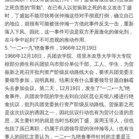
之死负责的“罪魁”。在已有人以贺振新之死的名义攻击丁盛
时，丁盛如不能尽快将张仲瀚这些对手彻底打倒，确立自己
的地位，就很有可能被张仲瀚一方借此事件反戈一击，重新
落入下风。因此，这一事件可说是双方矛盾激化的催化剂，
在斗争中起到了不可忽视的推动作用。
5. “一二•一九”绝食事件，1966年12月19日
1966年12月18日，兵团农学院、塔里木农垦大学等大专院
校部分师生和兵团驻乌市部分单位干部、工人、学生，为贺
振新之死召开批判资产阶级反动路线大会，要求兵团党委主
要领导参加，说明真相。结果没有什么重要领导甘愿自触霉
头去参加会议。第二天，12月19日，发生了“一二•一九”绝
食事件。兵团农学院的学生去到自治区昆仑宾馆八楼进行绝
食抗议，批判兵团党委执行资产阶级反动路线。贺振新之死
是这次抗议的诱因之一，因此抗议行动也有为贺讨公道的意
思，其主要针对的就是当时当权的丁盛、裴周玉等人，但也
包括了虽已离职，仍属于兵团领导层的张仲瀚等人（也有当
事人的回忆文章认为，一二•一九绝食事件针对的主要是王