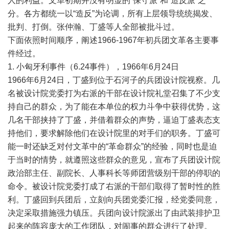
人的利益。文革初期并没有明显的“保守派”和“造反派”之
分。各方都统一以“造反”为论调，所有上层领导统统揭发、
批判、打倒。张仲瀚、丁盛等人全部被批斗过。
下面依照时间顺序，阐述1966-1967年初兵团文革各主要事
件经过。
1. 小匈牙利事件（6.24事件），1966年6月24日
1966年6月24日，丁盛到位于石河子的兵团设计院视察。几
名被设计院党委打为右派的干部在设计院礼堂召集了不少支
持自己的群众，为了能在本单位的权力斗争中获得优势，这
几名干部挟持了丁盛，并借着群众的声势，逼迫丁盛表态支
持他们，要求解除他们在设计院里的对手们的职务。丁盛可
能一时还缺乏对付文革中的“革命群众”的经验，同时也是迫
于当时的情势，就遵照这些群众的意见，宣布了兵团设计院
政治部主任、副院长、人事科长等师团营级别干部的停职的
命令。被设计院党委打成了右派的干部们取得了暂时性的胜
利。丁盛回到兵团后，立刻向兵团党委汇报，经党委同意，
决定采取措施强力镇压。兵团向设计院派出了由武装排护卫
起来的阵容庞大的工作团队，对闹事的群众进行了处理。