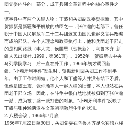
团党委内斗的一部分，成了兵团文革进程中的核心事件之
一。
该事件中有两个关键人物：丁盛和兵团副政委贺振新。其中
贺振新是新疆和平解放的功臣之一，张仲瀚的老部下，曾任
职于中国人民解放军二十二兵团这支由国民党起义官兵改编
而成的部队。在个人理念和政策执行上，他和兵团老干部走
的是相同路线（李大龙、侯国恩《贺振新》，乌鲁木齐: 新
疆人民出版社, 1999，第361页）。1952年，贺振新去中央
马列学院学习，后一直在外工作，1966年初才调回新
疆。“小匈牙利事件”发生时，贺振新刚回兵团工作不到半
年。由于工作时间短，他个人和丁盛等人并没有结下矛盾。
但他是随王震、张仲瀚等人一起入疆的旧部，本人也站在兵
团老干部立场，因此，在斗争中很自然地就被归到了张仲瀚
一派，成为被丁盛一派打击的对象。“小匈牙利事件”反映了
丁盛与张仲瀚两派在文革初期激烈斗争的状况。
2. 八楼会议，1966年7月底
1966年7月22日至30日，兵团党委在乌鲁木齐昆仑宾馆八楼