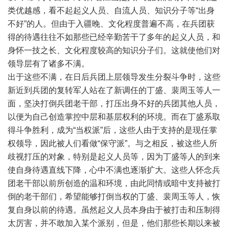
类优越感，看不起起义人员、自流人员、知识分子等“出身
不好”的人。但由于入疆晚、文化程度普遍不高，在兵团获
得的待遇往往不如那些已经辛勤苦干了多年的起义人员，和
身怀一技之长、文化程度较高的知识分子们。这就使他们对
领导层有了诸多不满。
出于这些不满，在日后兵团上层领导发生分裂斗争时，这些
新近到兵团的复转军人站在了新调任的丁盛、裴周玉等人一
面，坚决打倒兵团老干部，打压出身不好的兵团其他人员，
以便为自己创造掌控中层和基层权利的环境。而在丁盛系取
得斗争胜利，成为“当权派”后，这些人由于支持的是现任掌
权领导，因此被人们看做“保守派”。与之相反，被这些人所
歧视打压的对象，特别是起义人员等，因为丁盛等人的到来
使自身待遇直线下降，心中不满也逐渐扩大。这些人怀念兵
团老干部以前所创造的温和环境，由此同情或暗中支持被打
倒的老干部们，希望能够打倒当权的丁盛、裴周玉等人，恢
复自身以前的待遇。虽然起义人员本身由于被打击和压制得
太厉害，并不敢加入某个派别，但是，他们那些长期以来被