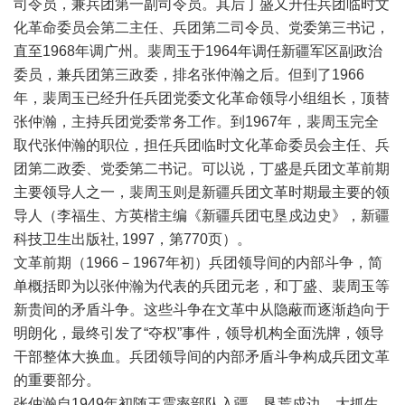
司令员，兼兵团第一副司令员。其后丁盛又升任兵团临时文
化革命委员会第二主任、兵团第二司令员、党委第三书记，
直至1968年调广州。裴周玉于1964年调任新疆军区副政治
委员，兼兵团第三政委，排名张仲瀚之后。但到了1966
年，裴周玉已经升任兵团党委文化革命领导小组组长，顶替
张仲瀚，主持兵团党委常务工作。到1967年，裴周玉完全
取代张仲瀚的职位，担任兵团临时文化革命委员会主任、兵
团第二政委、党委第二书记。可以说，丁盛是兵团文革前期
主要领导人之一，裴周玉则是新疆兵团文革时期最主要的领
导人（李福生、方英楷主编《新疆兵团屯垦戍边史》，新疆
科技卫生出版社, 1997，第770页）。
文革前期（1966－1967年初）兵团领导间的内部斗争，简
单概括即为以张仲瀚为代表的兵团元老，和丁盛、裴周玉等
新贵间的矛盾斗争。这些斗争在文革中从隐蔽而逐渐趋向于
明朗化，最终引发了“夺权”事件，领导机构全面洗牌，领导
干部整体大换血。兵团领导间的内部矛盾斗争构成兵团文革
的重要部分。
张仲瀚自1949年初随王震率部队入疆，垦荒戍边，大抓生