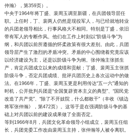
仲瀚》，第359页）。
中央于1964年将丁盛、裴周玉调至新疆，在兵团领导层任
职。上任时，丁、裴两人仍然是现役军人，与已经就地转业
的兵团老领导相比，行事风格大不相同。特别是丁盛，依旧
带有军人的专断作风。他们在工作上时刻以“阶级斗争”为
纲，和兵团以前所遵循的怀柔政策有很大差别。由此，兵团
领导层产生了激烈的矛盾冲突。矛盾的中心围绕着究竟应该
以经济建设为主，还是以阶级斗争为纲。张仲瀚主张抓生
产，肯定兵团成立以来的成绩和贡献；丁盛、裴周玉主张抓
阶级斗争，否定兵团成绩、批评兵团历史上各次运动中的做
法。在1966年，丁盛、裴周玉更是利用传达“五一六”通知的
时机，公开批判兵团是“全国复辟资本主义的典型”、“国民党
改造了共产党”、“除了不开妓院，什么都敢干”（丰收《镇边
将军张仲瀚》，第472页）。这等于是在强调阶级斗争的基
础上对兵团以前的建设成果做了全面否定。
等到1966年8月，兵团文化革命领导小组成立，裴周玉任组
长，兵团党委工作改由裴周玉主持，张仲瀚等人被令离职。