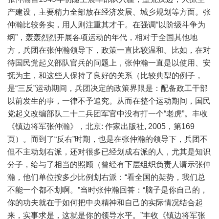
产建设，主要精力全部放在经济发展、城乡规划等方面。张
仲瀚比较务实，用人则注重其才干。在强调“以阶级斗争为
纲”，轰轰烈烈开展各项运动的年代，相对于全国其他地
方，兵团在张仲瀚领导下，政策一直比较温和。比如，在对
待国民党起义部队官兵的问题上，张仲瀚一直是以使用、安
抚为主，和这些人保持了良好的关系（比较典型的例子，
是“三反”运动期间，兵团决定的政策界限是：配备政工干部
以前发生的事，一律不予追究。从而在整个运动期间，国民
党起义改编部队二十二兵团军官中没有打一个“老虎”。丰收
《镇边将军张仲瀚》，北京: 作家出版社, 2005，第169
页）。而到了“反右”时期，也是在张仲瀚的领导下，兵团不
但不主动划右派，还对很多已经划成右派的人，尤其是知识
分子，给与了相当的照顾（曾经有下层组织负责人请示张仲
瀚，他们单位按多少比例划右派：“看全国的架势，我们总
不能一个都不划啊。”当时张仲瀚回答：“脑子是你自己的，
你的功夫就在于如何把中央精神和自己的实际情况结合起
来，实事求是，这就是你的领导水平。”丰收《镇边将军张