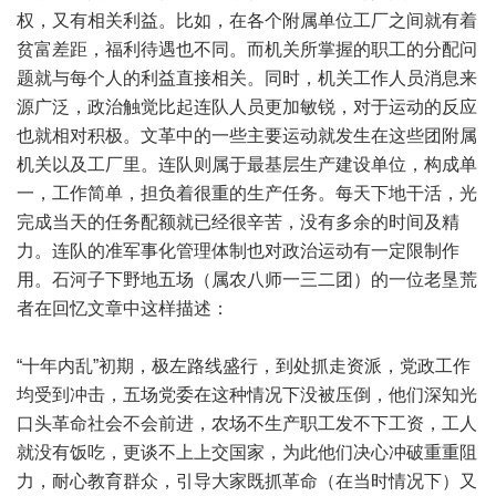
权，又有相关利益。比如，在各个附属单位工厂之间就有着
贫富差距，福利待遇也不同。而机关所掌握的职工的分配问
题就与每个人的利益直接相关。同时，机关工作人员消息来
源广泛，政治触觉比起连队人员更加敏锐，对于运动的反应
也就相对积极。文革中的一些主要运动就发生在这些团附属
机关以及工厂里。连队则属于最基层生产建设单位，构成单
一，工作简单，担负着很重的生产任务。每天下地干活，光
完成当天的任务配额就已经很辛苦，没有多余的时间及精
力。连队的准军事化管理体制也对政治运动有一定限制作
用。石河子下野地五场（属农八师一三二团）的一位老垦荒
者在回忆文章中这样描述：
“十年内乱”初期，极左路线盛行，到处抓走资派，党政工作
均受到冲击，五场党委在这种情况下没被压倒，他们深知光
口头革命社会不会前进，农场不生产职工发不下工资，工人
就没有饭吃，更谈不上上交国家，为此他们决心冲破重重阻
力，耐心教育群众，引导大家既抓革命（在当时情况下）又