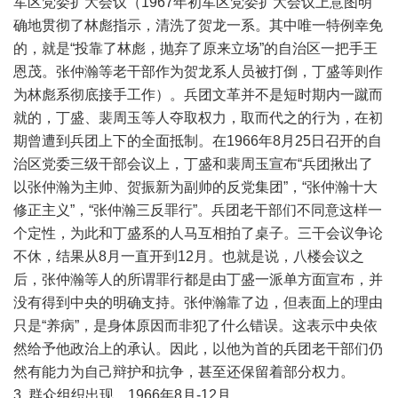
军区党委扩大会议（1967年初军区党委扩大会议上意图明
确地贯彻了林彪指示，清洗了贺龙一系。其中唯一特例幸免
的，就是“投靠了林彪，抛弃了原来立场”的自治区一把手王
恩茂。张仲瀚等老干部作为贺龙系人员被打倒，丁盛等则作
为林彪系彻底接手工作）。兵团文革并不是短时期内一蹴而
就的，丁盛、裴周玉等人夺取权力，取而代之的行为，在初
期曾遭到兵团上下的全面抵制。在1966年8月25日召开的自
治区党委三级干部会议上，丁盛和裴周玉宣布“兵团揪出了
以张仲瀚为主帅、贺振新为副帅的反党集团”，“张仲瀚十大
修正主义”，“张仲瀚三反罪行”。兵团老干部们不同意这样一
个定性，为此和丁盛系的人马互相拍了桌子。三干会议争论
不休，结果从8月一直开到12月。也就是说，八楼会议之
后，张仲瀚等人的所谓罪行都是由丁盛一派单方面宣布，并
没有得到中央的明确支持。张仲瀚靠了边，但表面上的理由
只是“养病”，是身体原因而非犯了什么错误。这表示中央依
然给予他政治上的承认。因此，以他为首的兵团老干部们仍
然有能力为自己辩护和抗争，甚至还保留着部分权力。
3. 群众组织出现，1966年8月-12月