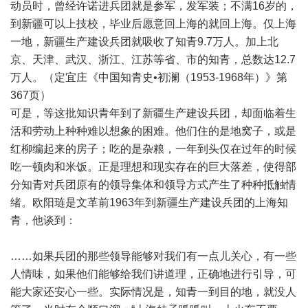
动员时，曾经许诺进兵团就是参军，发军装；不满16岁的，
到新疆可以上技校，毕业后愿意回上海的就回上海。仅上海
一地，新疆生产建设兵团就吸收了知青9.7万人。加上北
京、天津、武汉、浙江、江苏等省、市的知青，总数达12.7
万人。（定宜庄《中国知青史•初澜（1953-1968年）》第
367页）
可是，等这批知识青年到了新疆生产建设兵团，却面临着生
活和劳动上种种难以想象的困难。他们住的是地窝子，或是
红柳编起来的房子；吃的是杂粮，一年到头仅在过年的时候
吃一顿肉和米饭。正是理想和现实存在的巨大落差，使得部
分知青对兵团原有的领导集体和领导方式产生了种种抵触情
绪。欧阳琏是文革前1963年到新疆生产建设兵团的上海知
青，他谈到：
……如果兵团的那些领导能够对我们有一点儿关心，有一些
人情味，如果他们能够给我们讲道理，正确地进行引导，可
能大家还安心一些。实际情况是，知青一到目的地，就没人