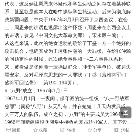
代表，这反倒让周恩来怀疑他和学生运动之间存在着某种联
系，甚至就是他本人在暗中操纵学生搞运动。后来为彻底解
决新疆问题，中央于1967年3月3日召开了京西会议，在会
上，周恩来的讲话也透露出这种怀疑（周恩来在京西会议上
的讲话，参见《中国文化大革命文库》，宋永毅主编）。
从这点来说，此次的绝食运动的确给了丁盛一方一个绝好的
攻击机会，也确实成为击垮张仲瀚的一大罪状。在给张仲瀚
的问题定性的时候，此次绝食事件和一•二六事件联系起
来，被看做是张仲瀚一派操纵群众，冲击军事单位、破坏边
疆安定、反对毛泽东思想的一大罪状（丁盛《落难将军•丁
盛将军回忆录》，第190, 194页）。
6. “八野”成立，1967年1月1日
1967年1月1日，一夜间，保守派的统一组织，“八一野战军
总部”（简称“八野”）从无到有，并在短短十几天内发展成一
支三万人的队伍。成立之初，“八野”的主要成员为1964到
1966年间新疆建设兵团集中接收的复员转业军人。其下设
有12个方面军、两个独立师、两个独立团，后扩展到20个
回复
收藏
转播
分享
淘帖