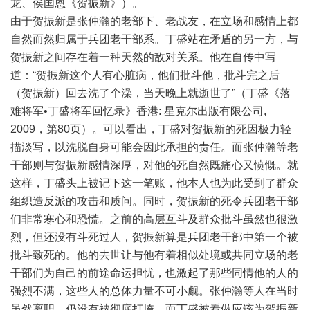
龙、侯国恩《贺振新》）。
由于贺振新是张仲瀚的老部下、老战友，在立场和感情上都
自然而然归属于兵团老干部系。丁盛站在矛盾的另一方，与
贺振新之间存在着一种天然的敌对关系。他在自传中写
道：“贺振新这个人有心脏病，他们批斗他，批斗完之后
（贺振新）回去洗了个澡，当天晚上就逝世了”（丁盛《落
难将军•丁盛将军回忆录》香港: 星克尔出版有限公司,
2009，第80页）。可以看出，丁盛对贺振新的死因极力轻
描淡写，以洗脱自身可能会因此承担的责任。而张仲瀚等老
干部则与贺振新感情深厚，对他的死自然既痛心又愤慨。就
这样，丁盛头上被记下这一笔账，他本人也为此受到了群众
组织造反派的攻击和质问。同时，贺振新的死令兵团老干部
们非常寒心和恐慌。之前的高层互斗及群众批斗虽然也很激
烈，但还没有斗死过人，贺振新算是兵团老干部中第一个被
批斗致死的。他的去世让与他有着相似处境或共同立场的老
干部们为自己的前途命运担忧，也激起了那些同情他的人的
强烈不满，这些人的总体力量不可小觑。张仲瀚等人在当时
虽然离职，仍没有被彻底打垮，而丁盛被看做应该为贺振新