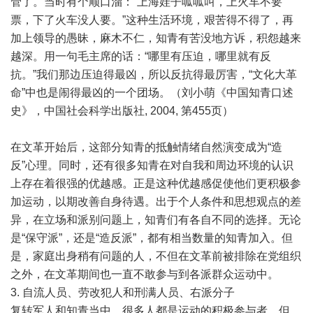
管了。当时有个顺口溜：“上海娃子呱呱叫，上火车不要
票，下了火车没人要。”这种生活环境，艰苦得不得了，再
加上领导的愚昧，麻木不仁，知青有苦没地方诉，积怨越来
越深。用一句毛主席的话：“哪里有压迫，哪里就有反
抗。”我们那边压迫得最凶，所以反抗得最厉害，“文化大革
命”中也是闹得最凶的一个团场。（刘小萌《中国知青口述
史》，中国社会科学出版社, 2004, 第455页）
在文革开始后，这部分知青的抵触情绪自然演变成为“造
反”心理。同时，还有很多知青在对自我和周边环境的认识
上存在着很强的优越感。正是这种优越感促使他们更积极参
加运动，以期改善自身待遇。出于个人条件和思想观点的差
异，在立场和派别问题上，知青们有各自不同的选择。无论
是“保守派”，还是“造反派”，都有相当数量的知青加入。但
是，家庭出身稍有问题的人，不但在文革前被排除在党组织
之外，在文革期间也一直不敢参与到各派群众运动中。
3. 自流人员、劳改犯人和刑满人员、右派分子
复转军人和知青当中，很多人都是运动的积极参与者。但