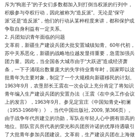
斥为“狗崽子”的子女们多数都加入到打倒当权派的行列中，
积极参与夺权行动，因此被称为“造反派”。无论是“保守
派”还是“造反派”，他们的行动从某种程度来讲，都和保护或
争取自身利益有一定关系。
2. 兵团知识青年面临的问题
文革前，新疆生产建设兵团大批安置城镇知青。60年代初，
苏中关系恶化，新疆的战略地位越发显得重要，急需加强兵
团力量。因此，当全国各大城市由于“大跃进”造成经济萧
条，一下子涌现出数量庞大的失学待业青年时，国家即以这
批青年为主要对象，制定了一个大规模向新疆移民的计划。
1963年9月，农垦部长王震在一次会议上充分肯定了将知识
青年编入生产建设兵团的安置办法（王震《在中央工作会议
上的发言》，1963年9月。参见定宜庄《中国知青史•初澜
（1953-1968年）》，当代中国出版社, 2009, 第366页）。
由于战争年代所建立的功勋，军队在年轻人心中拥有崇高的
地位。部队官兵所代表的荣光和兵团所许诺的优厚待遇吸引
了大批青年参加兵团建设。文革前，生产建设兵团在上海做