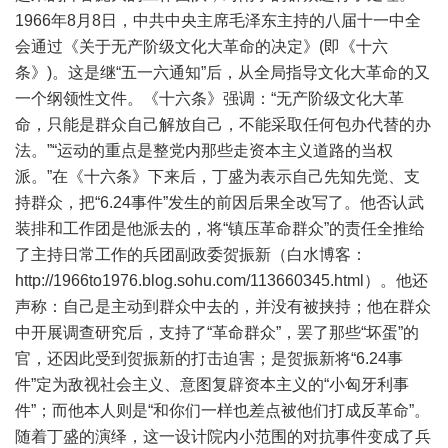
1966年8月8日，中共中央主席毛泽东主持的八届十一中全
会通过《关于无产阶级文化大革命的决定》(即《十六
条》)。这是继“五一六通知”后，从全局指导文化大革命的又
一个纲领性文件。《十六条》强调：“无产阶级文化大革
命，只能是群众自己解放自己，不能采取任何包办代替的办
法。”“运动的重点是整党内那些走资本主义道路的当权
派。”在《十六条》下来后，丁盛为表示自己先知先觉、支
持群众，把“6.24事件”发生的前因后果全改写了。他否认武
装排和工作团是他派去的，将“镇压革命群众”的责任全推给
了主持日常工作的兵团副政委贺振新（白水博客：
http://1966to1976.blog.sohu.com/113660345.html
）。他还
声称：自己是主动到群众中去的，并没有被挟持；他在群众
中开展调查研究后，支持了“革命群众”，罢了那些“坏蛋”的
官，还因此受到贺振新的打击迫害；是贺振新将“6.24事
件”定为敌视社会主义、意图复辟资本主义的“小匈牙利事
件”；而他本人则是“和你们一样也差点被他们打成反革命”。
随着丁盛的演绎，这一设计院内小范围的对抗事件变成了兵