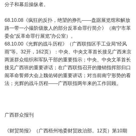
分子和幕后操纵者。
68.10.08《疯狂的反扑，绝望的挣扎——盘踞展览馆和解放
路一带一小撮阶级敌人的部分反革命罪行简介》（南宁市革
委会“反革命罪行展览”办公室）。
68.10.00《光辉的战斗历程》（广西联指区手工业局“经风
雨”等。32开，162页）：中央、中央文革首长接见广西来京
两派群众组织和军队干部的重要指示；中央、中央文革首长
接见广西班的重要讲话；在广西联指召开的撤销指挥部归口
闹革命誓师大会上魏佑铸的重要讲话；对当前南宁形势的看
法；光辉的战斗历程——广西联指两年来的工作回顾。
广西群众报刊
《财贸简报》（广西梧州地委财贸政治部。12页）第10期