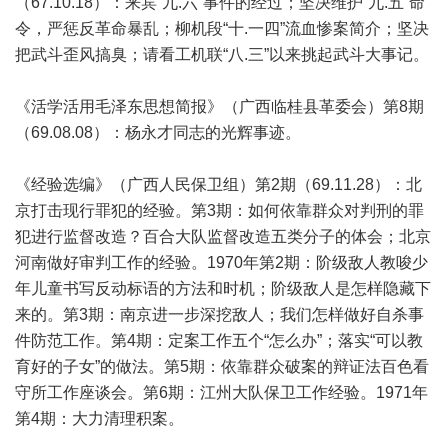
（67.10.18）：来宾“九.六”事件的经过；坚决维护“九.五”命
令，严惩反革命暴乱；柳机段“十.一四”流血惨案简介；坚决
把武斗歪风搞臭；请看工机联“八.三”以来挑起武斗大事记。
《活学活用毛泽东思想简报》（广西临桂县革委会）第8期
（69.08.08）：杨永才同志的光辉事迹。
《经验选编》（广西人民保卫组）第2期（69.11.28）：北
京打击现行罪犯的经验。第3期：如何依靠群众对判刑的罪
犯进行监督改造？百合大队监督改造五类分子的体会；北京
河南做好审判工作的经验。1970年第2期：阶级敌人教唆少
年儿童书写反动标语的方法和时机；阶级敌人是怎样隐藏下
来的。第3期：南京进一步深挖敌人；我们怎样做好自杀事
件防范工作。第4期：定案工作五个“怎么办”；落实“可以教
育好的子女”的做法。第5期：依靠群众破案的辩证法百色看
守所工作座谈会。第6期：江州大队保卫工作经验。1971年
第4期：大力清理积案。