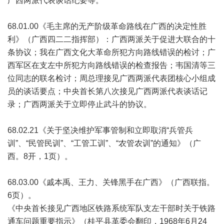
广西两派代表谈话纪要等。
68.01.00《毛主席的无产阶级革命路线在广西的决定性胜
利》（广西四二二指挥部）：广西两派关于促进大联合的十
条协议；我在广西文化大革命所犯方向路线错误的检讨；广
西军区在支左中所犯方向路线错误的检查报告；韦国清等三
位同志的联名检讨；周总理接见广西两派代表团核心小组成
员的谈话要点；中央首长第八次接见广西两派代表谈话记
录；广西两派关于立即停止武斗的协议。
68.02.21《关于坚决维护军事管制和立即取消“兵管兵
训”、“民管民训”、“工管工训”、“农管农训”的通知》（广
西。8开，1页）。
68.03.00《戚本禹、王力、关锋黑手在广西》（广西联指。
6页）。
《中央首长接见广西地区铁路系统军队支左干部时关于铁路
通车问题重要指示》（桂平县革委会翻印，1968年6月24