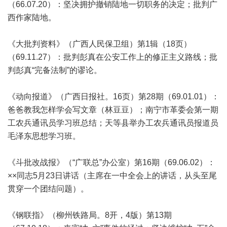
（66.07.20）：坚决拥护撤销陆地一切职务的决定；批判广
西作家陆地。
《大批判资料》（广西人民保卫组）第1辑（18页）
（69.11.27）：批判彭真在公安工作上的修正主义路线；批
判彭真“完备法制”的谬论。
《动向报道》（广西日报社。16页）第28期（69.01.01）：
爸爸教我怎样学会写文章（林豆豆）；南宁市革委会第一期
工农兵通讯员学习班总结；天等县举办工农兵通讯员报道员
毛泽东思想学习班。
《斗批改战报》（“广联总”办公室）第16期（69.06.02）：
××同志5月23日讲话（主席在一中全会上的讲话，从头至尾
贯穿一个团结问题）。
《钢联指》（柳州铁路局。8开，4版）第13期