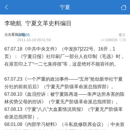
宁夏
李晓航 宁夏文革史料编目
点击重新加载
tuffy05
楼主
2011-10-18 09:51:59
108838
0
67.07.18《中共中央文件》（中发[67]222号。16开，1
页）：《宁夏日报》社印刷厂一部分人在印制《毛选》时，
在扉页印上了“一二七臭得很”等，这是绝对不能容许的。
67.07.23《一个严重的政治事件——“五卅”抢劫新华社宁夏
分社的前前后后》（宁夏无产阶级革命派总指挥部）。
67.08.10《血泪控诉：被宁夏陈再道——朱声达所杀害的陈
林劣势父母的控诉》（宁夏无产阶级革命派总指挥部）。
67.08.13《宁夏“八八”大血案情况简报》（宁夏无产阶级革
命派总指挥部）。
68.01.08《内部学习材料》（斗私批修联席会议）：中央首