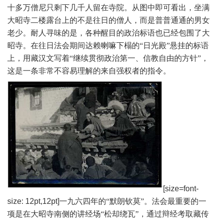
十多万僧尼只剩下几千人留在寺院。从图中即可看出，坐满
大昭寺二楼露台上的不是往日的僧人，而是普普通通的男女
老少。
耐人寻味的是，各种醒目的政治标语也已经包围了大
昭寺。在往日法会期间达赖喇嘛下榻的“日光殿”悬挂的标语
上，用藏汉文写着“继续贯彻政治第一、信教自由的方针”，
这是一条非常不容易理解的来自强权者的指令。
[size=font-
size: 12pt,12pt]
一九六四年的“默朗钦莫”。法会最重要的一
项是在大昭寺南侧的讲经场“松却绕瓦”，通过辩经考取藏传