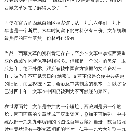
毅在给我的信中感慨：“西藏材料可以说是奇缺……我们对
西藏文革实在了解得太少了！”
即使在官方的西藏自治区档案馆，从一九六六年到一九七一
年也是一个断层。六年时间留下的材料仅有三份。文革初期
最热闹的两年竟然一份材料也没有。
当然，西藏文革的资料肯定存在，至少在文革中掌握西藏重
权的西藏军区就保存得相当多。但那是一个深埋的黑箱，卫
兵把守，绝不外露。跟所有被中国官方掌握的文革资料一
样，被当作不可见天日的“绝密”。文革不仅是会使中共痛楚
的旧疤，而且挖掘下去，会触及中共制度的根本，所以尽管
已过四十年，文革在中国仍被列为不可触碰的禁区。
在世界面前，文革是中共的一个尴尬，西藏则是另一个尴
尬，因而西藏的文革就成了双重禁区，愈加不可触碰。中共
统战部一九九九年编辑的《图说百年西藏》画册，数百幅照
片中竟然没有一张文革期间的照片，似乎一九六六年到一九