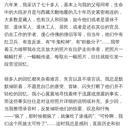
六年来，我采访了七十多人，基本上与我的父母同辈，生命
中的大段岁月是与西藏天翻地覆的几十年历史紧密相连的，
大多数是藏人，也有汉人和回族，如今他们或者是退休干
部、退休军人、退休工人、居民，或者是还在其位的官员、
仍在工作的学者、虔心侍佛的僧侣等等，但当年，他们中有
红卫兵、有造反派、有“牛鬼蛇神”、有“积极分子”……我带
着王力雄帮我在北京放大的照片在拉萨走街串巷，把照片一
幅幅打开，一幅幅传递。每取出一幅照片，往往就能引发一
段苦涩回忆。
很多人的回忆都夹杂着难言、失言以及不堪言说。我总是默
默倾听着，不愿意自己的唐突、冒昧、闪失打断了他们并不
轻松的回忆。我小心翼翼地寻找着终于流露或泄露的事实，
而这些事实往往是对这些照片详细的说明或补充。多少回，
当我整理录音时，反复倾听他们的惊栗、叹息和忏悔
——“疯了，那时候都疯了，就像吃了迷魂药”、“可怜啊，我
们这个民族太可怜了”……这时我总是感到，直面历史和创