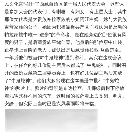
民文化宫”召开了西藏自治区第一届人民代表大会。这些人
是参加大会的代表们，有喇嘛，有妇女，有上层人士，其中
那位女代表是大贵族帕拉家族的小姐阿旺白姆，嫁与大贵族
吉普家族的公子。她因为积极靠近共产党而被认为是反动的
帕拉家族中唯一“进步”的革命者。走在她旁边的那位很有风
度的男子，是后藏贵族平绕仁青。他身后的那位穿中山装、
正举步上台阶的老人，被认出是后藏贵族拉敏·益西楚臣。
一年后他们被当作“牛鬼蛇神”遭到游斗。
其实在这次会议
上，被任命的好几位副主席后来都成了“牛鬼蛇神”。同时召
开的政协西藏第二届委员会上，也有好几位副主席后来成
了“牛鬼蛇神”。他们大多出现在这本画册中批斗“牛鬼蛇
神”的照片上。
照片的背景是布达拉宫。几棵绿茵树下停放
着几辆式样不同的汽车。这时候的拉萨看上去宽阔、明亮、
安静，但实际上当时已是疾风暴雨即将来临。