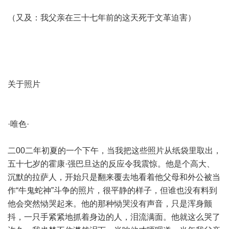
（又及：我父亲在三十七年前的这天死于文革迫害）
关于照片
·唯色·
二00二年初夏的一个下午，当我把这些照片从纸袋里取出，
五十七岁的霍康·强巴旦达的反应令我震惊。他是个高大、
沉默的拉萨人，开始只是翻来覆去地看着他父母和外公被当
作“牛鬼蛇神”斗争的照片，很平静的样子，但谁也没有料到
他会突然恸哭起来。他的那种恸哭没有声音，只是浑身颤
抖，一只手紧紧地抓着身边的人，泪流满面。他就这么哭了