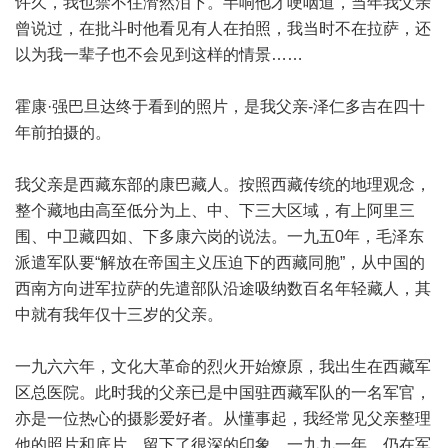
许久，我也禁不住潸然泪下。半响他才哽咽道，当年我父亲
曾说过，在批斗时他看见有人在拍照，我当时不在拉萨，还
以为我一辈子也不会见到这样的情景……
霍康·强巴旦达终于看到的照片，是我父亲-泽仁多吉在四十
年前拍摄的。
我父亲是西藏东部的康巴藏人。按照西藏传统的地理观念，
整个藏地由高至低分为上、中、下三大区域，有上阿里三
围、中卫藏四如、下多康六岗的说法。一九五0年，毛泽东
派遣军队要“解放在帝国主义压迫下的西藏同胞”，从中国的
西南方向进军拉萨的先遣部队沿途吸纳数百名年轻藏人，其
中就有我年仅十三岁的父亲。
一九六六年，文化大革命的烈火开始燎原，我出生在西藏军
区总医院。此时我的父亲已是中国驻西藏军队的一名军官，
亦是一位热心的摄影爱好者。从懂事起，我经常见父亲整理
他的照片和底片，留下了很深的印象。一九九一年，仍在军