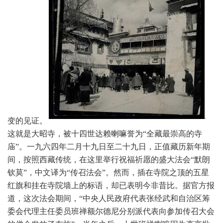
变的见证。
这就是大昭寺，
被十四世达赖喇嘛誉为“全藏最崇高的寺
庙”。一九六四年二月十九日至二十九日，正值藏历新年期
间，按照西藏传统，
在这里举行祝福祈愿的盛大法会“默朗
钦莫”，中文译为“传召法会”。然而，插在寺院之顶的五星
红旗和挂在寺院墙上的标语，却已表明今非昔比。
据官方报
道，这次法会期间，“中央人民政府代表张经武和自治区筹
委会代理主任委员班禅额尔德尼分别派代表向参加传召大会