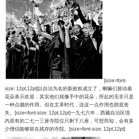
[size=font-
size: 12pt,12pt]
以自治为名的新政权成立了，喇嘛们摇动着
花朵表示欢迎，其实他们就像手中的花朵，所起的无非只是
一种点缀的作用。但在文革时代，连这一点作用也彻底丧
失。
[size=font-size: 12pt,12pt]
一九七六年，西藏自治区境
内原有的二七一三座寺院仅只剩下八座，可想而知，会有多
少僧侣能够留在残存的寺院。
[size=font-size: 12pt,12pt]