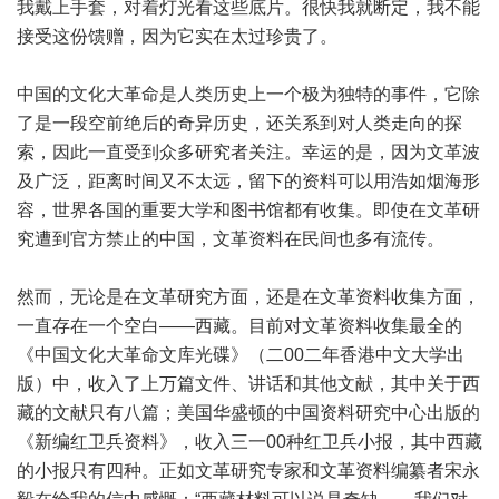
我戴上手套，对着灯光看这些底片。很快我就断定，我不能
接受这份馈赠，因为它实在太过珍贵了。
中国的文化大革命是人类历史上一个极为独特的事件，它除
了是一段空前绝后的奇异历史，还关系到对人类走向的探
索，因此一直受到众多研究者关注。幸运的是，因为文革波
及广泛，距离时间又不太远，留下的资料可以用浩如烟海形
容，世界各国的重要大学和图书馆都有收集。即使在文革研
究遭到官方禁止的中国，文革资料在民间也多有流传。
然而，无论是在文革研究方面，还是在文革资料收集方面，
一直存在一个空白——西藏。目前对文革资料收集最全的
《中国文化大革命文库光碟》（二00二年香港中文大学出
版）中，收入了上万篇文件、讲话和其他文献，其中关于西
藏的文献只有八篇；美国华盛顿的中国资料研究中心出版的
《新编红卫兵资料》，收入三一00种红卫兵小报，其中西藏
的小报只有四种。正如文革研究专家和文革资料编纂者宋永