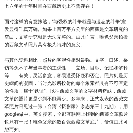
七六年的十年时间在西藏历史上不曾存在！
面对这样的有意抹煞，“与强权的斗争就是与遗忘的斗争”愈
发显得千真万确。如果上百万平方公里的西藏是文革研究的
空白，文革研究就是无法完整的。由此而言，唯色父亲拍摄
的西藏文革照片具有极为特殊的意义。
与其他资料相比，照片的客观性相对最强。文字、口述、采
访等免不了与当事者的主观性——立场、目标、记忆和解释
等——有关，灵活多意，容易遭受怀疑和否定。照片则是历
史瞬间的凝固，当时光影所投射的每个象素都具有不可否定
的性质，属于“铁证”。以往西藏文革的文字材料奇缺，西藏
文革的照片更是少到不能再少。多年来，正式发表的西藏文
革照片只见过一张（台湾《摄影家》杂志第三十九期）；用
google做中、英文搜索，全部互联网上找到的西藏文革照片
也只有一张！唯色父亲的数百张西藏文革底片，价值由此可
想而知。