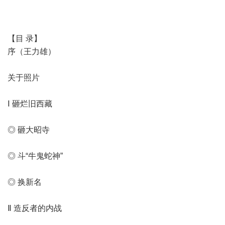
【目 录】
序（王力雄）
关于照片
Ⅰ 砸烂旧西藏
◎ 砸大昭寺
◎ 斗“牛鬼蛇神”
◎ 换新名
Ⅱ 造反者的内战