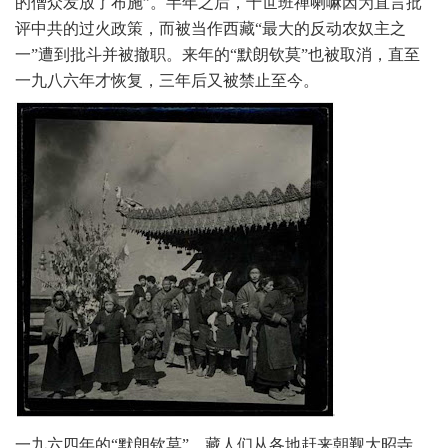
的僧众发放了布施”。半年之后，十世班禅喇嘛因为直言批
评中共的过火政策，而被当作西藏“最大的反动农奴主之
一”遭到批斗并被撤职。来年的“默朗钦莫”也被取消，直至
一九八六年才恢复，三年后又被禁止至今。
一九六四年的“默朗钦莫”。
藏人们从各地赶来朝觐大昭寺。