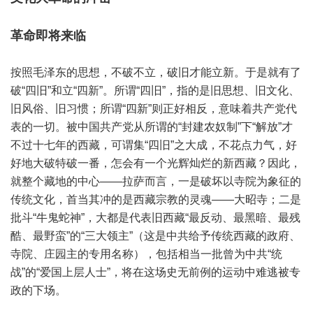
革命即将来临
按照毛泽东的思想，不破不立，破旧才能立新。于是就有了
破“四旧”和立“四新”。所谓“四旧”，指的是旧思想、旧文化、
旧风俗、旧习惯；所谓“四新”则正好相反，意味着共产党代
表的一切。被中国共产党从所谓的“封建农奴制”下“解放”才
不过十七年的西藏，可谓集“四旧”之大成，不花点力气，好
好地大破特破一番，怎会有一个光辉灿烂的新西藏？因此，
就整个藏地的中心——拉萨而言，一是破坏以寺院为象征的
传统文化，首当其冲的是西藏宗教的灵魂——大昭寺；二是
批斗“牛鬼蛇神”，大都是代表旧西藏“最反动、最黑暗、最残
酷、最野蛮”的“三大领主”（这是中共给予传统西藏的政府、
寺院、庄园主的专用名称），包括相当一批曾为中共“统
战”的“爱国上层人士”，将在这场史无前例的运动中难逃被专
政的下场。